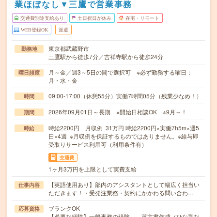
業ほぼなし▼三鷹で営業事務
交通費別途支給あり
土日祝日が休み
在宅・リモート
WEB登録OK
派遣
東京都武蔵野市
勤務地
三鷹駅から徒歩7分／吉祥寺駅から徒歩24分
月～金／週3～5日の間で選択可 ※必ず勤務する曜日：
曜日頻度
月・水・金
09:00-17:00（休憩55分）実働7時間05分（残業少なめ！）
時間
2026年09月01日～長期 ※開始日相談OK ※9月～！
期間
時給2200円 月収例 31万円 時給2200円×実働7h5m×週5
時給
日×4週 ※月収例を保証するものではありません。※給与即
受取りサービス利用可（利用条件有）
交通費
1ヶ月3万円を上限として実費支給
【英語使用あり】部内のアシスタントとして幅広く担当い
仕事内容
ただきます！・受発注業務・契約にかかわる問い合わ…
ブランクOK
応募資格
【必要な経験】一般事務の経験 英文書作成（ひな型な