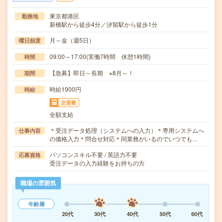
東京都港区
勤務地
新橋駅から徒歩4分／汐留駅から徒歩1分
月～金（週5日）
曜日頻度
09:00～17:00(実働7時間 休憩1時間)
時間
【急募】即日～長期 ※8月～！
期間
時給1900円
時給
交通費
全額支給
＊受注データ処理（システムへの入力）＊専用システムへ
仕事内容
の価格入力＊問合せ対応＊同業務がいるのでいつでも…
パソコンスキル不要 / 英語力不要
応募資格
受注データの入力経験をお持ちの方
職場の雰囲気
年齢層
20代
30代
40代
50代
60代