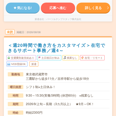
気になる!
応募へ進む
詳しく見る
派遣会社
パーソルテンプスタッフ株式会社
未読
掲載日
2026/08/08
＜週20時間で働き方をカスタマイズ＞在宅で
きるサポート事務／週4～
交通費別途支給あり
土日祝日が休み
残業なし
在宅・リモート
WEB登録OK
派遣
東京都武蔵野市
勤務地
三鷹駅から徒歩11分／吉祥寺駅から徒歩18分
シフト制※土日休み！
曜日頻度
9:30～15:30(実働:5時間) (休憩60分) ※残業なし
時間
2026/9/上旬～長期（3カ月以上） ★9月～OK！
期間
時給2300円
時給