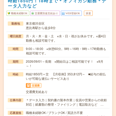
時給1850円！18時まで＊オフィカジ勤務＊デ
ータ入力など
職種未経験OK
交通費別途支給あり
WEB登録OK
派遣
東京都渋谷区
勤務地
恵比寿駅から徒歩9分
月・火・木・金・土 ※水・日・祝がお休みです。※週4日
曜日頻度
勤務も相談可能です。
9:00～18:00 ※休憩60分。9時～16時・9時～17時勤務も
時間
相談可能です。
2026/09/01～長期 ※開始日はご相談可能です！ ※9月
期間
～！
時給1850円＋交 【月収例】353,812円～ ■給与の前払
時給
いが可能な速払いサービスあり
交通費
交通費支給あり
＊データ入力｜契約書の製本作業｜役員や営業からの依頼
仕事内容
対応｜紙書類の整理・ファイリング｜電話取次など …
職種未経験OK / ブランクOK / 英語力不要
応募資格