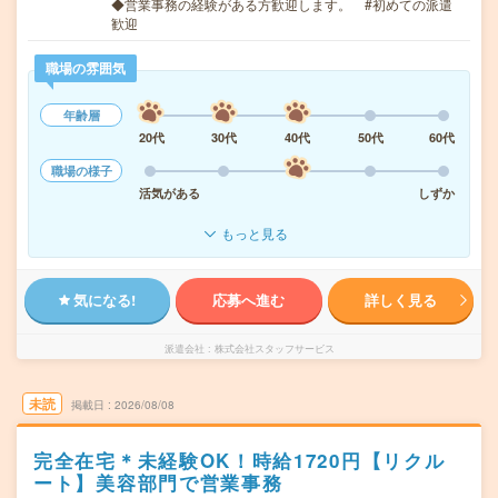
◆営業事務の経験がある方歓迎します。 #初めての派遣
歓迎
職場の雰囲気
年齢層
20代
30代
40代
50代
60代
職場の様子
活気がある
しずか
もっと見る
気になる!
応募へ進む
詳しく見る
派遣会社
株式会社スタッフサービス
未読
掲載日
2026/08/08
完全在宅＊未経験OK！時給1720円【リクル
ート】美容部門で営業事務