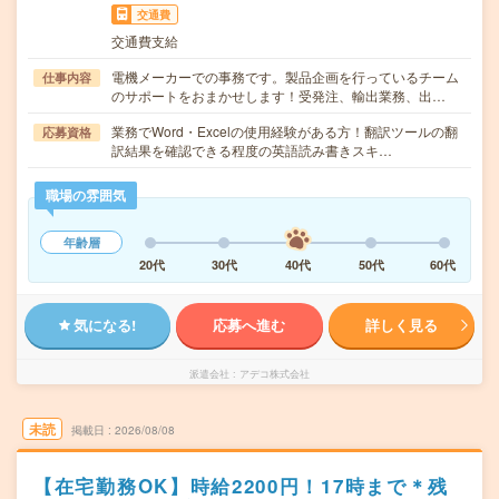
交通費
交通費支給
電機メーカーでの事務です。製品企画を行っているチーム
仕事内容
のサポートをおまかせします！受発注、輸出業務、出…
業務でWord・Excelの使用経験がある方！翻訳ツールの翻
応募資格
訳結果を確認できる程度の英語読み書きスキ…
職場の雰囲気
年齢層
20代
30代
40代
50代
60代
気になる!
応募へ進む
詳しく見る
派遣会社
アデコ株式会社
未読
掲載日
2026/08/08
【在宅勤務OK】時給2200円！17時まで＊残