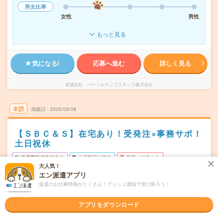
男女比率
女性
男性
もっと見る
気になる!
応募へ進む
詳しく見る
派遣会社
パーソルテンプスタッフ株式会社
未読
掲載日
2026/08/08
【ＳＢＣ＆Ｓ】在宅あり！受発注×事務サポ！
土日祝休
交通費別途支給あり
土日祝日が休み
在宅・リモート
大人気！
WEB登録OK
派遣
エン派遣アプリ
派遣のお仕事情報がたくさん！プッシュ通知で受け取ろう！
東京都港区
勤務地
浜松町駅から徒歩7分／大門(東京都)駅から徒歩11分
アプリをダウンロード
月～金（週5日） ※メリハリつけてはたらける♪土日祝は
曜日頻度