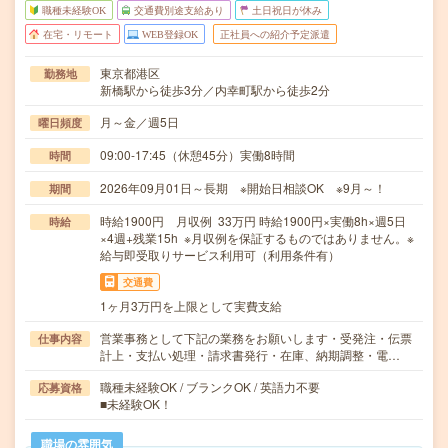
職種未経験OK
交通費別途支給あり
土日祝日が休み
在宅・リモート
WEB登録OK
正社員への紹介予定派遣
東京都港区
勤務地
新橋駅から徒歩3分／内幸町駅から徒歩2分
月～金／週5日
曜日頻度
09:00-17:45（休憩45分）実働8時間
時間
2026年09月01日～長期 ※開始日相談OK ※9月～！
期間
時給1900円 月収例 33万円 時給1900円×実働8h×週5日
時給
×4週+残業15h ※月収例を保証するものではありません。※
給与即受取りサービス利用可（利用条件有）
交通費
1ヶ月3万円を上限として実費支給
営業事務として下記の業務をお願いします・受発注・伝票
仕事内容
計上・支払い処理・請求書発行・在庫、納期調整・電…
職種未経験OK / ブランクOK / 英語力不要
応募資格
■未経験OK！
職場の雰囲気