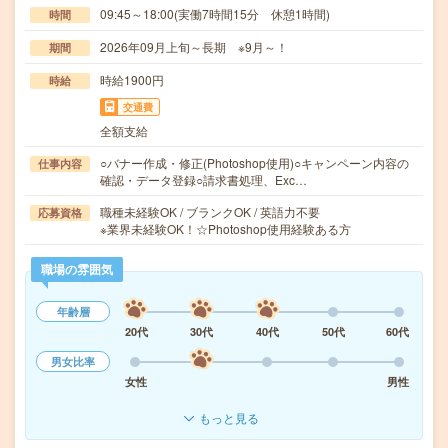
09:45～18:00(実働7時間15分 休憩1時間)
時間
2026年09月上旬～長期 ※9月～！
期間
時給1900円
時給
交通費
全額支給
○バナー作成・修正(Photoshop使用)○キャンペーン内容の
仕事内容
確認・データ登録○請求書処理、Exc…
職種未経験OK / ブランクOK / 英語力不要
応募資格
※業界未経験OK！☆Photoshop使用経験ある方
職場の雰囲気
年齢層
20代
30代
40代
50代
60代
男女比率
女性
男性
もっと見る