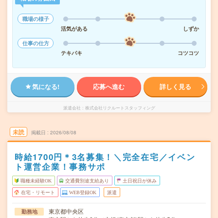
職場の様子
活気がある
しずか
仕事の仕方
テキパキ
コツコツ
気になる!
応募へ進む
詳しく見る
派遣会社
株式会社リクルートスタッフィング
未読
掲載日
2026/08/08
時給1700円＊3名募集！＼完全在宅／イベン
ト運営企業！事務サポ
職種未経験OK
交通費別途支給あり
土日祝日が休み
在宅・リモート
WEB登録OK
派遣
東京都中央区
勤務地