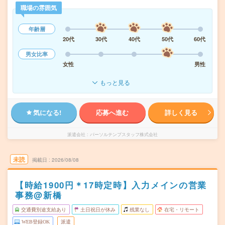
職場の雰囲気
年齢層
20代
30代
40代
50代
60代
男女比率
女性
男性
もっと見る
気になる!
応募へ進む
詳しく見る
派遣会社
パーソルテンプスタッフ株式会社
未読
掲載日
2026/08/08
【時給1900円＊17時定時】入力メインの営業
事務@新橋
交通費別途支給あり
土日祝日が休み
残業なし
在宅・リモート
WEB登録OK
派遣