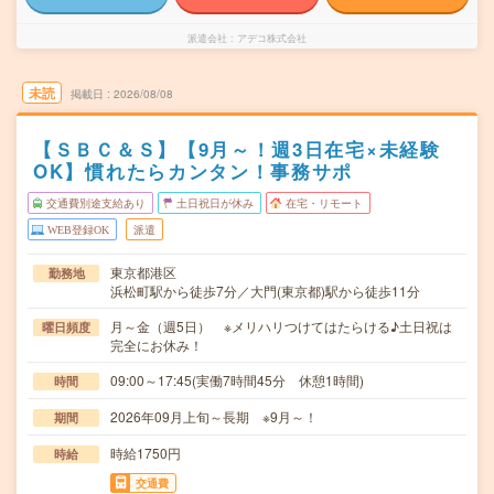
派遣会社
アデコ株式会社
未読
掲載日
2026/08/08
【ＳＢＣ＆Ｓ】【9月～！週3日在宅×未経験
OK】慣れたらカンタン！事務サポ
交通費別途支給あり
土日祝日が休み
在宅・リモート
WEB登録OK
派遣
東京都港区
勤務地
浜松町駅から徒歩7分／大門(東京都)駅から徒歩11分
月～金（週5日） ※メリハリつけてはたらける♪土日祝は
曜日頻度
完全にお休み！
09:00～17:45(実働7時間45分 休憩1時間)
時間
2026年09月上旬～長期 ※9月～！
期間
時給1750円
時給
交通費