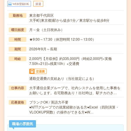
WEB登録OK
派遣
東京都千代田区
勤務地
大手町(東京都)駅から徒歩1分／東京駅から徒歩8分
月～金（土日祝休み）
曜日頻度
★9:00～17:30（休憩時間 12:00～13:00）
時間
2026年9月～長期
期間
2,000円【月収例】約335,000円（時給2,000円×実働
時給
7.50h×21日+残業10h）+交通費
交通費
通勤交通費の支給あり（当社規定による）
大手通信企業グループで、社内システムを使用した事務を
仕事内容
お願いします。在宅勤務あり！出社時は、駅チカのき…
ブランクOK / 英語力不要
応募資格
●NTTグループでの就業経験がある方●Excel（四則演算・
VLOOKUP関数）の操作ができる方●W…
職場の雰囲気