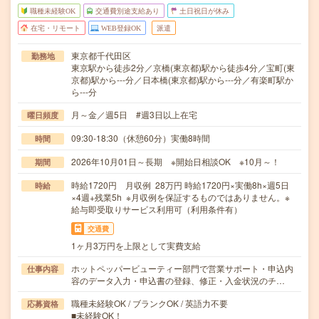
職種未経験OK
交通費別途支給あり
土日祝日が休み
在宅・リモート
WEB登録OK
派遣
東京都千代田区
勤務地
東京駅から徒歩2分／京橋(東京都)駅から徒歩4分／宝町(東
京都)駅から---分／日本橋(東京都)駅から---分／有楽町駅か
ら---分
月～金／週5日 #週3日以上在宅
曜日頻度
09:30-18:30（休憩60分）実働8時間
時間
2026年10月01日～長期 ※開始日相談OK ※10月～！
期間
時給1720円 月収例 28万円 時給1720円×実働8h×週5日
時給
×4週+残業5h ※月収例を保証するものではありません。※
給与即受取りサービス利用可（利用条件有）
交通費
1ヶ月3万円を上限として実費支給
ホットペッパービューティー部門で営業サポート・申込内
仕事内容
容のデータ入力・申込書の登録、修正・入金状況のチ…
職種未経験OK / ブランクOK / 英語力不要
応募資格
■未経験OK！