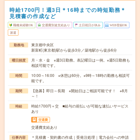
時給1700円！週3日＊16時までの時短勤務＊
見積書の作成など
職種未経験OK
交通費別途支給あり
土日祝日が休み
WEB登録OK
派遣
東京都中央区
勤務地
新富町(東京都)駅から徒歩3分／築地駅から徒歩6分
月・水・金 ※週3日勤務。表記曜日は一例。※週5日勤務も
曜日頻度
相談可能です。
10:00～16:00 ※休憩は60分。※9時～18時の勤務も相談可
時間
能です。
【急募】即日～長期 ※開始日はご相談可能です！ ※8月
期間
～！
時給1700円＋交 ■給与の前払いが可能な速払いサービス
時給
あり
交通費
交通費支給あり
＊見積書・契約書の作成｜受発注処理｜電力会社への申請
仕事内容