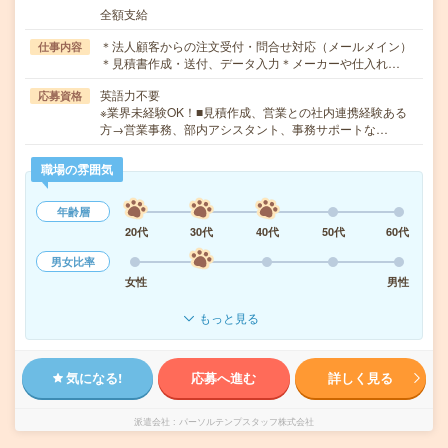
全額支給
＊法人顧客からの注文受付・問合せ対応（メールメイン）
仕事内容
＊見積書作成・送付、データ入力＊メーカーや仕入れ…
英語力不要
応募資格
※業界未経験OK！■見積作成、営業との社内連携経験ある
方→営業事務、部内アシスタント、事務サポートな…
職場の雰囲気
年齢層
20代
30代
40代
50代
60代
男女比率
女性
男性
もっと見る
気になる!
応募へ進む
詳しく見る
派遣会社
パーソルテンプスタッフ株式会社