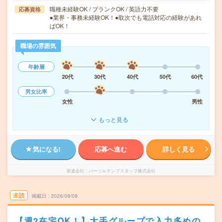
職種未経験OK / ブランクOK / 英語力不要
応募資格
●業界・事務未経験OK！●取次でも電話対応の経験があれ
ばOK！
職場の雰囲気
年齢層
20代
30代
40代
50代
60代
男女比率
女性
男性
もっと見る
気になる!
応募へ進む
詳しく見る
派遣会社
パーソルテンプスタッフ株式会社
未読
掲載日
2026/08/08
【週2在宅OK！】大手グループで入力多めの