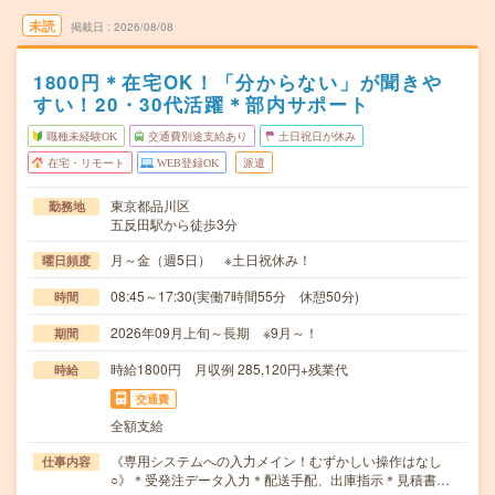
未読
掲載日
2026/08/08
1800円＊在宅OK！「分からない」が聞きや
すい！20・30代活躍＊部内サポート
職種未経験OK
交通費別途支給あり
土日祝日が休み
在宅・リモート
WEB登録OK
派遣
東京都品川区
勤務地
五反田駅から徒歩3分
月～金（週5日） ※土日祝休み！
曜日頻度
08:45～17:30(実働7時間55分 休憩50分)
時間
2026年09月上旬～長期 ※9月～！
期間
時給1800円 月収例 285,120円+残業代
時給
交通費
全額支給
《専用システムへの入力メイン！むずかしい操作はなし
仕事内容
○》＊受発注データ入力＊配送手配、出庫指示＊見積書…