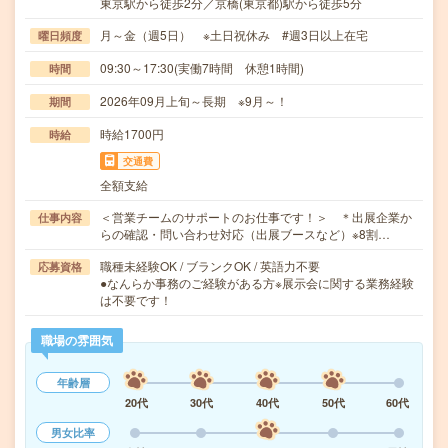
東京駅から徒歩2分／京橋(東京都)駅から徒歩5分
月～金（週5日） ※土日祝休み #週3日以上在宅
曜日頻度
09:30～17:30(実働7時間 休憩1時間)
時間
2026年09月上旬～長期 ※9月～！
期間
時給1700円
時給
交通費
全額支給
＜営業チームのサポートのお仕事です！＞ ＊出展企業か
仕事内容
らの確認・問い合わせ対応（出展ブースなど）※8割…
職種未経験OK / ブランクOK / 英語力不要
応募資格
●なんらか事務のご経験がある方※展示会に関する業務経験
は不要です！
職場の雰囲気
年齢層
20代
30代
40代
50代
60代
男女比率