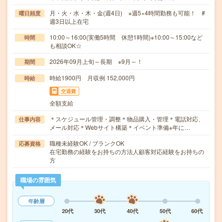
月・火・水・木・金(週4日) ※週5×4時間勤務も可能！ #
曜日頻度
週3日以上在宅
10:00～16:00(実働5時間 休憩1時間)※10:00～15:00など
時間
も相談OK☆
2026年09月上旬～長期 ※9月～！
期間
時給1900円 月収例 152,000円
時給
交通費
全額支給
＊スケジュール管理・調整＊物品購入・管理＊電話対応、
仕事内容
メール対応＊Webサイト構築＊イベント準備※年に…
職種未経験OK / ブランクOK
応募資格
在宅勤務の経験をお持ちの方法人顧客対応経験をお持ちの
方
職場の雰囲気
年齢層
20代
30代
40代
50代
60代