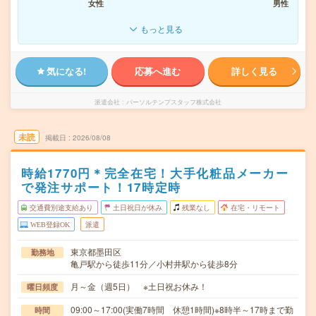
女性
男性
もっと見る
気になる!
応募へ進む
詳しく見る
派遣会社
パーソルテンプスタッフ株式会社
未読
掲載日
2026/08/08
時給1770円＊完全在宅！大手化粧品メーカー
で発注サポート！17時定時
交通費別途支給あり
土日祝日が休み
残業なし
在宅・リモート
WEB登録OK
派遣
東京都墨田区
勤務地
亀戸駅から徒歩11分／小村井駅から徒歩8分
月～金（週5日） ※土日祝お休み！
曜日頻度
09:00～17:00(実働7時間 休憩1時間)※8時半～17時まで勤
時間