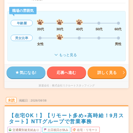
職場の雰囲気
年齢層
20代
30代
40代
50代
60代
男女比率
女性
男性
もっと見る
気になる!
応募へ進む
詳しく見る
派遣会社
株式会社リクルートスタッフィング
未読
掲載日
2026/08/08
【在宅OK！】【リモート多め×高時給！9月ス
タート】NTTグループで営業事務
交通費別途支給あり
土日祝日が休み
在宅・リモート