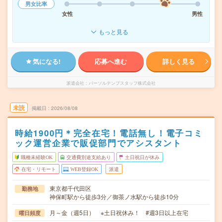
男女比率
女性
男性
もっと見る
気になる!
応募へ進む
詳しく見る
派遣会社
パーソルテンプスタッフ株式会社
未読
掲載日
2026/08/08
時給1900円＊完全在宅！電話無し！電子コミ
ック運営企業で販促部門でアシスタント
職種未経験OK
交通費別途支給あり
土日祝日が休み
在宅・リモート
WEB登録OK
派遣
東京都千代田区
勤務地
神保町駅から徒歩3分／御茶ノ水駅から徒歩10分
月～金（週5日） ※土日祝休み！ #週3日以上在宅
曜日頻度