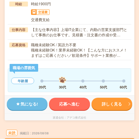
時給1900円
時給
交通費
交通費支給
【主な仕事内容】上場IT企業にて、内勤の営業支援部門と
仕事内容
して事務のお仕事です。見積書・注文書の作成や受…
職種未経験OK / 英語力不要
応募資格
職種未経験OK！業界未経験OK！【こんな方におススメ！
まずはご応募ください／歓迎条件】サポート業務が…
職場の雰囲気
年齢層
20代
30代
40代
50代
60代
気になる!
応募へ進む
詳しく見る
派遣会社
アデコ株式会社
未読
掲載日
2026/08/08