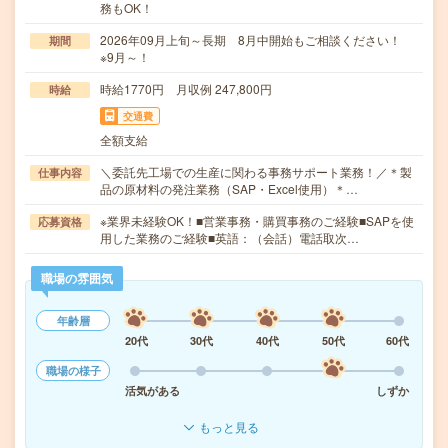
務もOK！
2026年09月上旬～長期 8月中開始もご相談ください！
期間
※9月～！
時給1770円 月収例 247,800円
時給
交通費
全額支給
＼委託先工場での生産に関わる事務サポート業務！／＊製
仕事内容
品の原材料の発注業務（SAP・Excel使用）＊…
※業界未経験OK！■営業事務・購買事務のご経験■SAPを使
応募資格
用した業務のご経験■英語：（会話）電話取次…
職場の雰囲気
年齢層
20代
30代
40代
50代
60代
職場の様子
活気がある
しずか
もっと見る