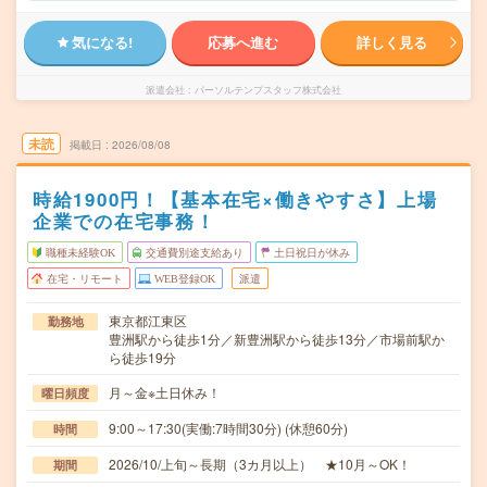
気になる!
応募へ進む
詳しく見る
派遣会社
パーソルテンプスタッフ株式会社
未読
掲載日
2026/08/08
時給1900円！【基本在宅×働きやすさ】上場
企業での在宅事務！
職種未経験OK
交通費別途支給あり
土日祝日が休み
在宅・リモート
WEB登録OK
派遣
東京都江東区
勤務地
豊洲駅から徒歩1分／新豊洲駅から徒歩13分／市場前駅か
ら徒歩19分
月～金※土日休み！
曜日頻度
9:00～17:30(実働:7時間30分) (休憩60分)
時間
2026/10/上旬～長期（3カ月以上） ★10月～OK！
期間