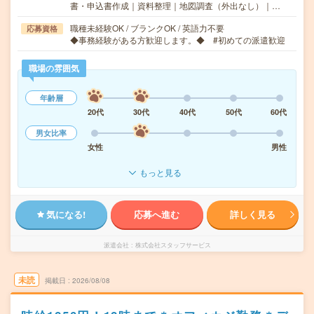
書・申込書作成｜資料整理｜地図調査（外出なし）｜…
職種未経験OK / ブランクOK / 英語力不要
応募資格
◆事務経験がある方歓迎します。◆ #初めての派遣歓迎
職場の雰囲気
年齢層
20代
30代
40代
50代
60代
男女比率
女性
男性
もっと見る
気になる!
応募へ進む
詳しく見る
派遣会社
株式会社スタッフサービス
未読
掲載日
2026/08/08