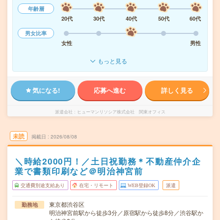
年齢層
20代
30代
40代
50代
60代
男女比率
女性
男性
もっと見る
気になる!
応募へ進む
詳しく見る
派遣会社
ヒューマンリソシア株式会社 関東オフィス
未読
掲載日
2026/08/08
＼時給2000円！／土日祝勤務＊不動産仲介企
業で書類印刷など＠明治神宮前
交通費別途支給あり
在宅・リモート
WEB登録OK
派遣
東京都渋谷区
勤務地
明治神宮前駅から徒歩3分／原宿駅から徒歩8分／渋谷駅か