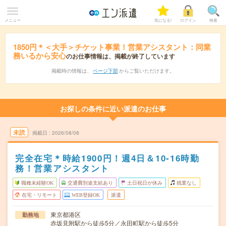
メニュー
気になる!
ログイン
検索
1850円＊＜大手＞チケット事業！営業アシスタント：同業
務いるから安心
のお仕事情報は、掲載が終了しています
掲載時の情報は、
ページ下部
からご覧いただけます。
お探しの条件に近い派遣のお仕事
未読
掲載日
2026/08/08
完全在宅＊時給1900円！週4日＆10-16時勤
務！営業アシスタント
職種未経験OK
交通費別途支給あり
土日祝日が休み
残業なし
在宅・リモート
WEB登録OK
派遣
東京都港区
勤務地
赤坂見附駅から徒歩5分／永田町駅から徒歩5分