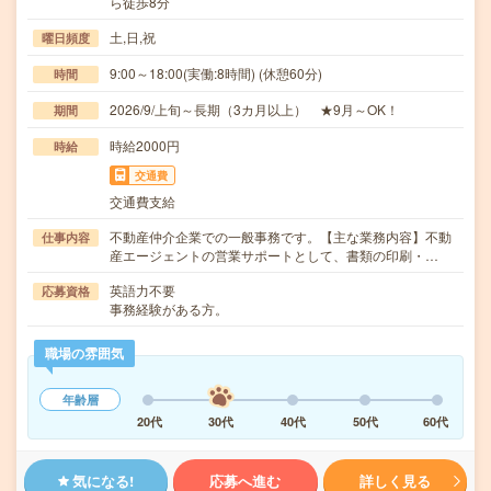
ら徒歩8分
土,日,祝
曜日頻度
9:00～18:00(実働:8時間) (休憩60分)
時間
2026/9/上旬～長期（3カ月以上） ★9月～OK！
期間
時給2000円
時給
交通費
交通費支給
不動産仲介企業での一般事務です。【主な業務内容】不動
仕事内容
産エージェントの営業サポートとして、書類の印刷・…
英語力不要
応募資格
事務経験がある方。
職場の雰囲気
年齢層
20代
30代
40代
50代
60代
気になる!
応募へ進む
詳しく見る