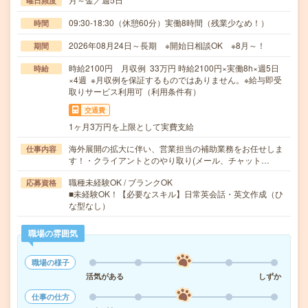
曜日頻度
09:30-18:30（休憩60分）実働8時間（残業少なめ！）
時間
2026年08月24日～長期 ※開始日相談OK ※8月～！
期間
時給2100円 月収例 33万円 時給2100円×実働8h×週5日
時給
×4週 ※月収例を保証するものではありません。※給与即受
取りサービス利用可（利用条件有）
交通費
1ヶ月3万円を上限として実費支給
海外展開の拡大に伴い、営業担当の補助業務をお任せしま
仕事内容
す！・クライアントとのやり取り(メール、チャット…
職種未経験OK / ブランクOK
応募資格
■未経験OK！【必要なスキル】日常英会話・英文作成（ひ
な型なし）
職場の雰囲気
職場の様子
活気がある
しずか
仕事の仕方