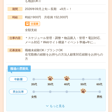
も相談OK☆
2026年09月上旬～長期 ※9月～！
期間
時給1900円 月収例 152,000円
時給
交通費
全額支給
＊スケジュール管理・調整＊物品購入・管理＊電話対応、
仕事内容
メール対応＊Webサイト構築＊イベント準備※年に…
職種未経験OK / ブランクOK
応募資格
在宅勤務の経験をお持ちの方法人顧客対応経験をお持ちの
方
職場の雰囲気
年齢層
20代
30代
40代
50代
60代
男女比率
女性
男性
もっと見る