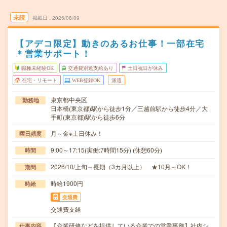
未読
掲載日
2026/08/09
【アデコ限定】動きのあるお仕事！一部在宅
＊営業サポート！
職種未経験OK
交通費別途支給あり
土日祝日が休み
在宅・リモート
WEB登録OK
派遣
東京都中央区
勤務地
日本橋(東京都)駅から徒歩1分／三越前駅から徒歩4分／大
手町(東京都)駅から徒歩6分
月～金※土日休み！
曜日頻度
9:00～17:15(実働:7時間15分) (休憩60分)
時間
2026/10/上旬～長期（3カ月以上） ★10月～OK！
期間
時給1900円
時給
交通費
交通費支給
【企業研修などを提供している企業での営業事務】社内シ
仕事内容