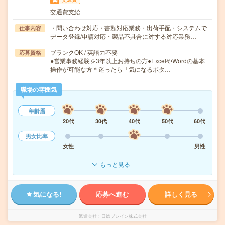
交通費支給
・問い合わせ対応・書類対応業務・出荷手配・システムで
仕事内容
データ登録/申請対応・製品不具合に対する対応業務…
ブランクOK / 英語力不要
応募資格
●営業事務経験を3年以上お持ちの方●ExcelやWordの基本
操作が可能な方＊迷ったら「気になるボタ…
職場の雰囲気
年齢層
20代
30代
40代
50代
60代
男女比率
女性
男性
もっと見る
気になる!
応募へ進む
詳しく見る
派遣会社
日総ブレイン株式会社