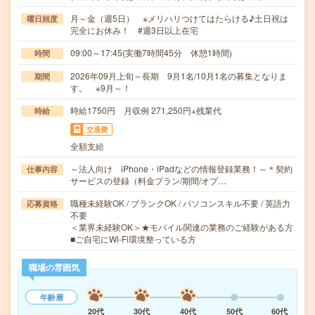
月～金（週5日） ※メリハリつけてはたらける♪土日祝は
曜日頻度
完全にお休み！ #週3日以上在宅
09:00～17:45(実働7時間45分 休憩1時間)
時間
2026年09月上旬～長期 9月1名/10月1名の募集となりま
期間
す。 ※9月～！
時給1750円 月収例 271,250円+残業代
時給
交通費
全額支給
～法人向け iPhone・iPadなどの情報登録業務！～＊契約
仕事内容
サービスの登録（料金プラン/期間/オプ…
職種未経験OK / ブランクOK / パソコンスキル不要 / 英語力
応募資格
不要
＜業界未経験OK＞★モバイル関連の業務のご経験がある方
■ご自宅にWi-Fi環境整っている方
職場の雰囲気
年齢層
20代
30代
40代
50代
60代