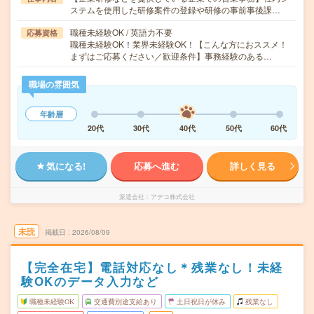
ステムを使用した研修案件の登録や研修の事前事後課…
職種未経験OK / 英語力不要
応募資格
職種未経験OK！業界未経験OK！【こんな方におススメ！
まずはご応募ください／歓迎条件】事務経験のある…
職場の雰囲気
年齢層
20代
30代
40代
50代
60代
気になる!
応募へ進む
詳しく見る
派遣会社
アデコ株式会社
未読
掲載日
2026/08/09
【完全在宅】電話対応なし＊残業なし！未経
験OKのデータ入力など
職種未経験OK
交通費別途支給あり
土日祝日が休み
残業なし