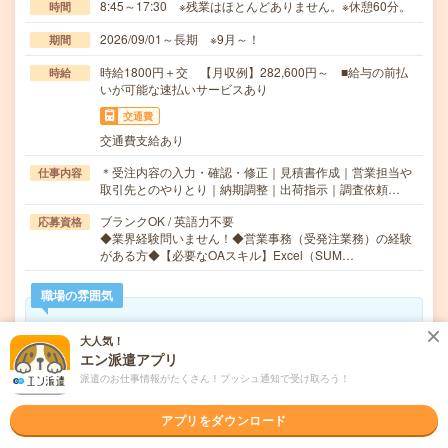
8:45～17:30 ※残業はほとんどありません。※休憩60分。
時間
2026/09/01～長期 ※9月～！
期間
時給1800円＋交 【月収例】282,600円～ ■給与の前払
時給
いが可能な速払いサービスあり
交通費
交通費支給あり
＊受注内容の入力・確認・修正｜見積書作成｜営業担当や
仕事内容
取引先とのやりとり｜納期調整｜出荷指示｜調査依頼…
ブランクOK / 英語力不要
応募資格
◆業界経験問いません！◆営業事務（受発注業務）の経験
がある方◆【必要なOAスキル】Excel（SUM…
職場の雰囲気
年齢層
大人気！
エン派遣アプリ
20代
30代
40代
50代
60代
派遣のお仕事情報がたくさん！プッシュ通知で受け取ろう！
男女比率
女性
男性
アプリをダウンロード
もっと見る