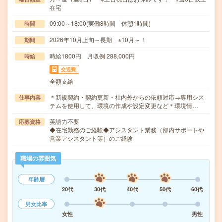
在宅
09:00～18:00(実働8時間 休憩1時間)
時間
2026年10月上旬～長期 ※10月～！
期間
時給1800円 月収例 288,000円
時給
交通費
全額支給
＊新規契約・契約更新・社内外からの依頼対応→専用シス
仕事内容
テムを使用して、環境の作成や設定変更など＊環境情…
英語力不要
応募資格
◆在宅勤務のご経験◆アシスタント業務（部内サポートや
営業アシスタント等）のご経験
職場の雰囲気
年齢層
20代
30代
40代
50代
60代
男女比率
女性
男性