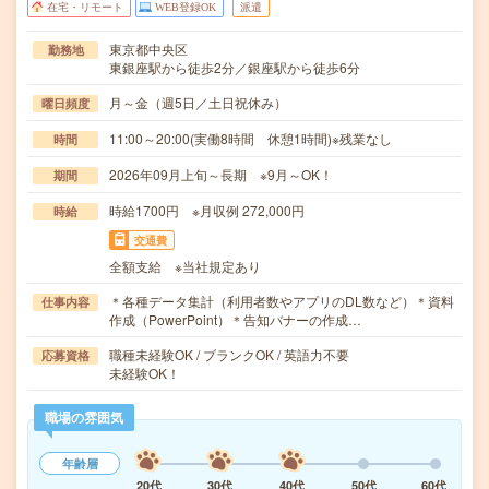
在宅・リモート
WEB登録OK
派遣
東京都中央区
勤務地
東銀座駅から徒歩2分／銀座駅から徒歩6分
月～金（週5日／土日祝休み）
曜日頻度
11:00～20:00(実働8時間 休憩1時間)※残業なし
時間
2026年09月上旬～長期 ※9月～OK！
期間
時給1700円 ※月収例 272,000円
時給
交通費
全額支給 ※当社規定あり
＊各種データ集計（利用者数やアプリのDL数など）＊資料
仕事内容
作成（PowerPoint）＊告知バナーの作成…
職種未経験OK / ブランクOK / 英語力不要
応募資格
未経験OK！
職場の雰囲気
年齢層
20代
30代
40代
50代
60代