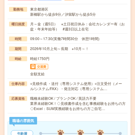
東京都港区
勤務地
新橋駅から徒歩9分／汐留駅から徒歩5分
月～金（週5日） ※土日祝日休み：会社カレンダー有（お
曜日頻度
盆・年末年始等） #週3日以上在宅
09:00～17:30(実働7時間30分 休憩1時間)
時間
2026年10月上旬～長期 ※10月～！
期間
時給1750円
時給
交通費
全額支給
○見積作成 ・送付（専用システム使用）○注文受付（メー
仕事内容
ル/システム/FAX）・発注対応（専用システム…
職種未経験OK / ブランクOK / 英語力不要
応募資格
業界未経験OK！◇見積書作成を含む事務経験をお持ちの方
◇Excel：SUM実務経験をお持ちの方ご自宅…
職場の雰囲気
年齢層