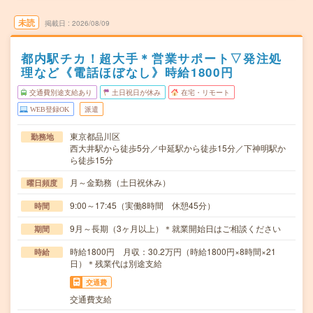
未読
掲載日
2026/08/09
都内駅チカ！超大手＊営業サポート▽発注処
理など《電話ほぼなし》時給1800円
交通費別途支給あり
土日祝日が休み
在宅・リモート
WEB登録OK
派遣
東京都品川区
勤務地
西大井駅から徒歩5分／中延駅から徒歩15分／下神明駅か
ら徒歩15分
月～金勤務（土日祝休み）
曜日頻度
9:00～17:45（実働8時間 休憩45分）
時間
9月～長期（3ヶ月以上）＊就業開始日はご相談ください
期間
時給1800円 月収：30.2万円（時給1800円×8時間×21
時給
日）＊残業代は別途支給
交通費
交通費支給