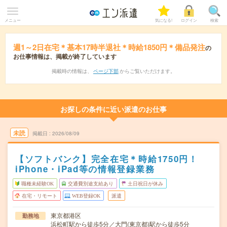
メニュー
気になる!
ログイン
検索
週1～2日在宅＊基本17時半退社＊時給1850円＊備品発注
の
お仕事情報は、掲載が終了しています
掲載時の情報は、
ページ下部
からご覧いただけます。
お探しの条件に近い派遣のお仕事
未読
掲載日
2026/08/09
【ソフトバンク】完全在宅＊時給1750円！
iPhone・iPad等の情報登録業務
職種未経験OK
交通費別途支給あり
土日祝日が休み
在宅・リモート
WEB登録OK
派遣
東京都港区
勤務地
浜松町駅から徒歩5分／大門(東京都)駅から徒歩5分