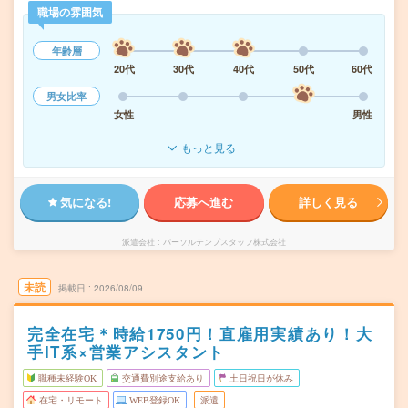
職場の雰囲気
年齢層
20代
30代
40代
50代
60代
男女比率
女性
男性
もっと見る
気になる!
応募へ進む
詳しく見る
派遣会社
パーソルテンプスタッフ株式会社
未読
掲載日
2026/08/09
完全在宅＊時給1750円！直雇用実績あり！大
手IT系×営業アシスタント
職種未経験OK
交通費別途支給あり
土日祝日が休み
在宅・リモート
WEB登録OK
派遣