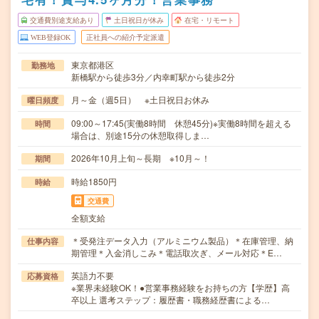
交通費別途支給あり
土日祝日が休み
在宅・リモート
WEB登録OK
正社員への紹介予定派遣
東京都港区
勤務地
新橋駅から徒歩3分／内幸町駅から徒歩2分
月～金（週5日） ※土日祝日お休み
曜日頻度
09:00～17:45(実働8時間 休憩45分)※実働8時間を超える
時間
場合は、別途15分の休憩取得しま…
2026年10月上旬～長期 ※10月～！
期間
時給1850円
時給
交通費
全額支給
＊受発注データ入力（アルミニウム製品）＊在庫管理、納
仕事内容
期管理＊入金消しこみ＊電話取次ぎ、メール対応＊E…
英語力不要
応募資格
※業界未経験OK！●営業事務経験をお持ちの方【学歴】高
卒以上 選考ステップ：履歴書・職務経歴書による…