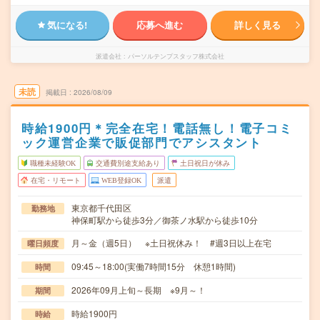
気になる!
応募へ進む
詳しく見る
派遣会社
パーソルテンプスタッフ株式会社
未読
掲載日
2026/08/09
時給1900円＊完全在宅！電話無し！電子コミ
ック運営企業で販促部門でアシスタント
職種未経験OK
交通費別途支給あり
土日祝日が休み
在宅・リモート
WEB登録OK
派遣
東京都千代田区
勤務地
神保町駅から徒歩3分／御茶ノ水駅から徒歩10分
月～金（週5日） ※土日祝休み！ #週3日以上在宅
曜日頻度
09:45～18:00(実働7時間15分 休憩1時間)
時間
2026年09月上旬～長期 ※9月～！
期間
時給1900円
時給