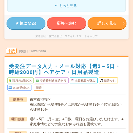
もっと見る
気になる!
応募へ進む
詳しく見る
派遣会社
株式会社ビースタイル スマートキャリア
未読
掲載日
2026/08/09
受発注データ入力・メール対応【週3～5日・
時給2000円】ヘアケア・日用品製造
職種未経験OK
交通費別途支給あり
土日祝日が休み
残業なし
WEB登録OK
派遣
東京都渋谷区
勤務地
恵比寿駅から徒歩8分／広尾駅から徒歩13分／代官山駅か
ら徒歩15分
週3～5日（月～金）※日数・曜日をお選びいただけます。※
曜日頻度
家庭事情などでの急なお休み相談も柔軟です。