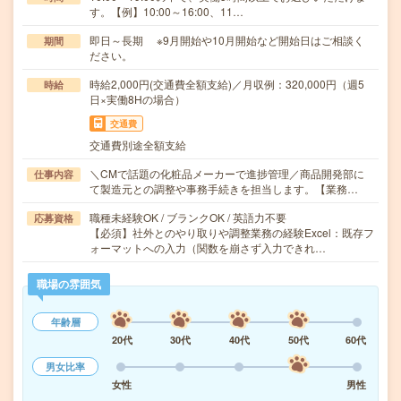
す。【例】10:00～16:00、11…
即日～長期 ※9月開始や10月開始など開始日はご相談く
期間
ださい。
時給2,000円(交通費全額支給)／月収例：320,000円（週5
時給
日×実働8Hの場合）
交通費
交通費別途全額支給
＼CMで話題の化粧品メーカーで進捗管理／商品開発部に
仕事内容
て製造元との調整や事務手続きを担当します。【業務…
職種未経験OK / ブランクOK / 英語力不要
応募資格
【必須】社外とのやり取りや調整業務の経験Excel：既存フ
ォーマットへの入力（関数を崩さず入力できれ…
職場の雰囲気
年齢層
20代
30代
40代
50代
60代
男女比率
女性
男性