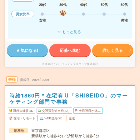
20代
30代
40代
50代
60代
男女比率
女性
男性
もっと見る
気になる!
応募へ進む
詳しく見る
派遣会社
パーソルテンプスタッフ株式会社
未読
掲載日
2026/08/09
時給1860円＊在宅有り「SHISEIDO」のマー
ケティング部門で事務
職種未経験OK
交通費別途支給あり
土日祝日が休み
在宅・リモート
WEB登録OK
派遣
東京都港区
勤務地
新橋駅から徒歩4分／汐留駅から徒歩2分