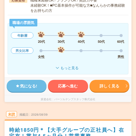
応募資格
未経験OK！■PC基本操作が可能な方■なんらかの事務経験
をお持ちの方
職場の雰囲気
年齢層
20代
30代
40代
50代
60代
男女比率
女性
男性
もっと見る
気になる!
応募へ進む
詳しく見る
派遣会社
パーソルテンプスタッフ株式会社
未読
掲載日
2026/08/09
時給1850円＊【大手グループの正社員へ】在
宅有！賞与4.5ヶ月分！営業事務