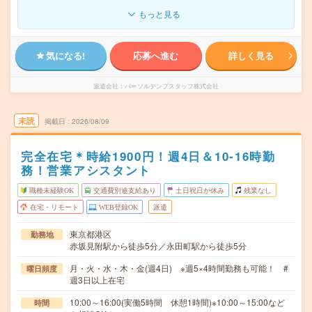
もっと見る
気になる!
応募へ進む
詳しく見る
派遣会社
パーソルテンプスタッフ株式会社
未読
掲載日
2026/08/09
完全在宅＊時給1900円！週4日＆10-16時勤
務！営業アシスタント
職種未経験OK
交通費別途支給あり
土日祝日が休み
残業なし
在宅・リモート
WEB登録OK
派遣
東京都港区
勤務地
赤坂見附駅から徒歩5分／永田町駅から徒歩5分
月・火・水・木・金(週4日) ※週5×4時間勤務も可能！ #
曜日頻度
週3日以上在宅
10:00～16:00(実働5時間 休憩1時間)※10:00～15:00など
時間