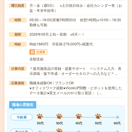
月～金（週5日） ※土日祝日休み：会社カレンダー有（お
曜日頻度
盆・年末年始等）
09:30～18:00(実働7時間30分 休憩1時間)※10:00～18:30
時間
勤務も可能
2026年09月上旬～長期 ※9月～！
期間
時給1860円 月収例 279,000円+残業代
時給
交通費
全額支給
＊販売施策品の登録・提案サポート ⇒システム入力、表
仕事内容
示原稿・版下作成・オーダーカタログへの入力など＊…
職種未経験OK / ブランクOK
応募資格
●オフィスワーク経験●VlookUP関数・ピボットを使用した
データ集計●英文メールのやり取り英語：（…
職場の雰囲気
年齢層
20代
30代
40代
50代
60代
男女比率