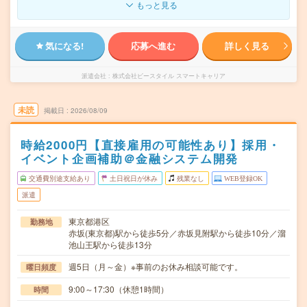
もっと見る
気になる!
応募へ進む
詳しく見る
派遣会社
株式会社ビースタイル スマートキャリア
未読
掲載日
2026/08/09
時給2000円【直接雇用の可能性あり】採用・
イベント企画補助＠金融システム開発
交通費別途支給あり
土日祝日が休み
残業なし
WEB登録OK
派遣
東京都港区
勤務地
赤坂(東京都)駅から徒歩5分／赤坂見附駅から徒歩10分／溜
池山王駅から徒歩13分
週5日（月～金）※事前のお休み相談可能です。
曜日頻度
9:00～17:30（休憩1時間）
時間