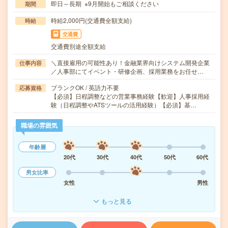
即日～長期 ※9月開始もご相談ください
期間
時給2,000円(交通費全額支給)
時給
交通費
交通費別途全額支給
＼直接雇用の可能性あり！金融業界向けシステム開発企業
仕事内容
／人事部にてイベント・研修企画、採用業務をお任せ…
ブランクOK / 英語力不要
応募資格
【必須】日程調整などの営業事務経験【歓迎】人事採用経
験（日程調整やATSツールの活用経験）【必須】基…
職場の雰囲気
年齢層
20代
30代
40代
50代
60代
男女比率
女性
男性
もっと見る