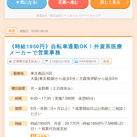
気になる!
応募へ進む
詳しく見る
派遣会社
株式会社ビースタイル スマートキャリア
未読
掲載日
2026/08/09
《時給1950円》自転車通勤OK！外資系医療
メーカーで営業事務
交通費別途支給あり
土日祝日が休み
WEB登録OK
派遣
東京都品川区
勤務地
大森(東京都)駅から徒歩5分／大森海岸駅から徒歩5分
月～金勤務（土日祝休み）
曜日頻度
9:00～17:30（実働7.5時間 休憩60分）
時間
9月～長期（3ヶ月以上）＊就業開始日はお気軽にご相談く
期間
ださい
時給1950円 月収：30.7万円（時給1950円×7.5時間×21
時給
日）＊残業代別途支給
交通費