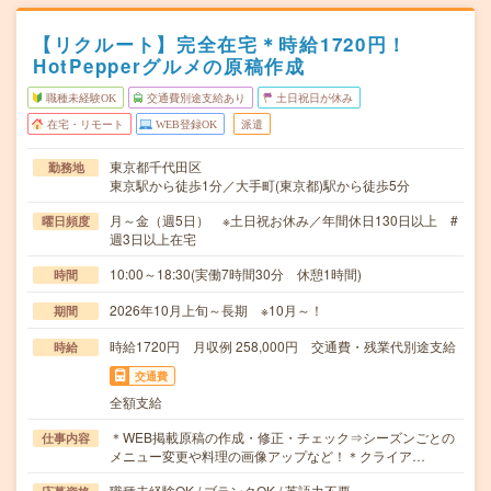
【リクルート】完全在宅＊時給1720円！
HotPepperグルメの原稿作成
職種未経験OK
交通費別途支給あり
土日祝日が休み
在宅・リモート
WEB登録OK
派遣
東京都千代田区
勤務地
東京駅から徒歩1分／大手町(東京都)駅から徒歩5分
月～金（週5日） ※土日祝お休み／年間休日130日以上 #
曜日頻度
週3日以上在宅
10:00～18:30(実働7時間30分 休憩1時間)
時間
2026年10月上旬～長期 ※10月～！
期間
時給1720円 月収例 258,000円 交通費・残業代別途支給
時給
交通費
全額支給
＊WEB掲載原稿の作成・修正・チェック⇒シーズンごとの
仕事内容
メニュー変更や料理の画像アップなど！＊クライア…
職種未経験OK / ブランクOK / 英語力不要