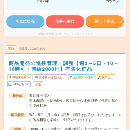
テキパキ
コツコツ
気になる!
応募へ進む
詳しく見る
派遣会社
株式会社リクルートスタッフィング
未読
掲載日
2026/08/09
商品開発の進捗管理・調整【週3～5日・10～
16時可・時給2000円】有名化粧品
職種未経験OK
交通費別途支給あり
土日祝日が休み
残業なし
WEB登録OK
派遣
東京都渋谷区
勤務地
恵比寿駅から徒歩8分／広尾駅から徒歩13分／代官山駅か
ら徒歩15分
週3～5日（月～金）※日数・曜日はお選びいただけます。※
曜日頻度
お休み相談も柔軟にご対応いただけます。
10:00～19:00の中で、実働5時間以上でお選びいただけま
時間