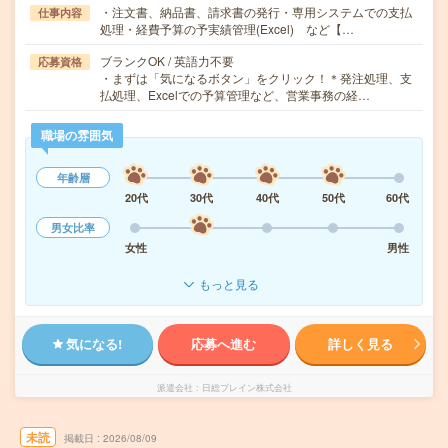
・注文書、納品書、請求書の発行・専用システムでの支払
仕事内容
処理・経費予算の予実績管理(Excel) など【…
ブランクOK / 英語力不要
応募資格
・まずは「気になるボタン」をクリック！＊発注処理、支
払処理、Excelでの予算管理など、営業事務の経…
職場の雰囲気
年齢層
20代
30代
40代
50代
60代
男女比率
女性
男性
もっと見る
気になる!
応募へ進む
詳しく見る
派遣会社
日総ブレイン株式会社
未読
掲載日
2026/08/09