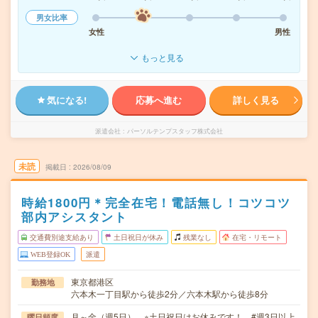
男女比率
女性
男性
もっと見る
気になる!
応募へ進む
詳しく見る
派遣会社
パーソルテンプスタッフ株式会社
未読
掲載日
2026/08/09
時給1800円＊完全在宅！電話無し！コツコツ
部内アシスタント
交通費別途支給あり
土日祝日が休み
残業なし
在宅・リモート
WEB登録OK
派遣
東京都港区
勤務地
六本木一丁目駅から徒歩2分／六本木駅から徒歩8分
月～金（週5日） ※土日祝日はお休みです！ #週3日以上
曜日頻度