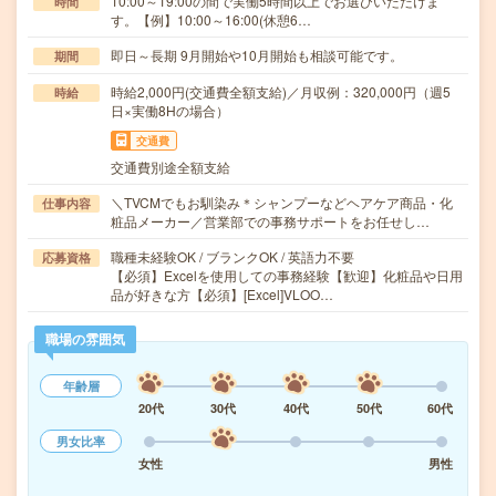
10:00～19:00の間で実働5時間以上でお選びいただけま
時間
す。【例】10:00～16:00(休憩6…
即日～長期 9月開始や10月開始も相談可能です。
期間
時給2,000円(交通費全額支給)／月収例：320,000円（週5
時給
日×実働8Hの場合）
交通費
交通費別途全額支給
＼TVCMでもお馴染み＊シャンプーなどヘアケア商品・化
仕事内容
粧品メーカー／営業部での事務サポートをお任せし…
職種未経験OK / ブランクOK / 英語力不要
応募資格
【必須】Excelを使用しての事務経験【歓迎】化粧品や日用
品が好きな方【必須】[Excel]VLOO…
職場の雰囲気
年齢層
20代
30代
40代
50代
60代
男女比率
女性
男性