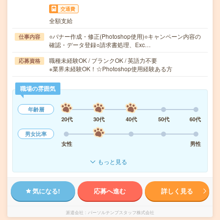
交通費
全額支給
○バナー作成・修正(Photoshop使用)○キャンペーン内容の
仕事内容
確認・データ登録○請求書処理、Exc…
職種未経験OK / ブランクOK / 英語力不要
応募資格
※業界未経験OK！☆Photoshop使用経験ある方
職場の雰囲気
年齢層
20代
30代
40代
50代
60代
男女比率
女性
男性
もっと見る
気になる!
応募へ進む
詳しく見る
派遣会社
パーソルテンプスタッフ株式会社