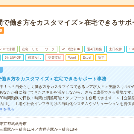
時間で働き方をカスタマイズ＞在宅できるサポ
遣
～50代活躍
在宅・リモートワーク
WEB登録OK
週4日勤務
土日祝休
1
5ｈ以内OK
残業なし
交費支給
Word
Excel
語学
！
で働き方をカスタマイズ＞在宅できるサポート事務
活躍中！＜＊自分らしく働き方をカスタマイズできるレア求人＊＞英語スキルやA
あなたが身に着けてきたスキルを活かしながら、さらに成長できる環境です
20時間勤務で日数・時間は調整可能＊テレワークも併用できます！＞【企業
活用し、工場や社会インフラ向けの自動化システムやソリューションを提供
きを見る
東京都武蔵野市
三鷹駅から徒歩11分／吉祥寺駅から徒歩18分