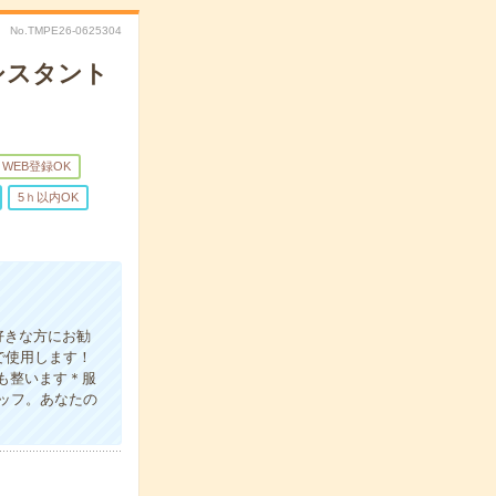
No.TMPE26-0625304
アシスタント
WEB登録OK
5ｈ以内OK
好きな方にお勧
で使用します！
スも整います＊服
ッフ。あなたの