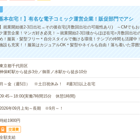
！
×基本在宅！】有名な電子コミック運営企業！販促部門でアシ
】就業開始後2-3日出社→その後在宅(月数回出社の可能性あり) ～CMでも
ク運営企業！マンガ好き必見！～就業開始2-3日後からほぼ在宅○月数回出社
め！服装・髪型フリー＊自分スタイルで働ける環境！テンプの仲間も活躍中！
施設も充実！！服装はカジュアルOK＊髪型やネイルも自由！落ち着いた雰囲
東京都千代田区
神保町駅から徒歩3分／御茶ノ水駅から徒歩10分
月～金（週5日） ※土日祝休み！ #週3日以上在宅
09:45～18:00(実働7時間15分 休憩1時間)
2026年09月上旬～長期 ※9月～！
時給1900円
交通費
全額支給