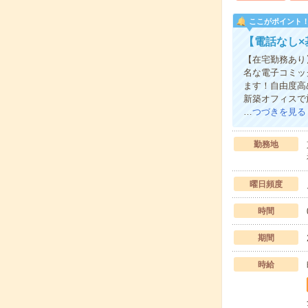
ここがポイント
【電話なし
【在宅勤務あり
名な電子コミッ
ます！自由度高
新築オフィスで
…
つづきを見る
勤務地
曜日頻度
時間
期間
時給