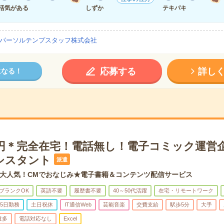
活気がある
しずか
テキパキ
パーソルテンプスタッフ株式会社
応募する
詳し
になる！
00円＊完全在宅！電話無し！電子コミック運営
シスタント
派遣
大人気！CMでおなじみ★電子書籍＆コンテンツ配信サービス
ブランクOK
英語不要
履歴書不要
40～50代活躍
在宅・リモートワーク
5日勤務
土日祝休
IT通信Web
芸能音楽
交費支給
駅歩5分
大手
遣多
電話対応なし
Excel