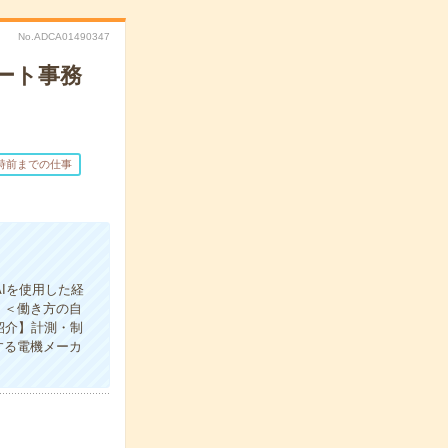
No.ADCA01490347
ート事務
6時前までの仕事
Iを使用した経
。＜働き方の自
紹介】計測・制
する電機メーカ