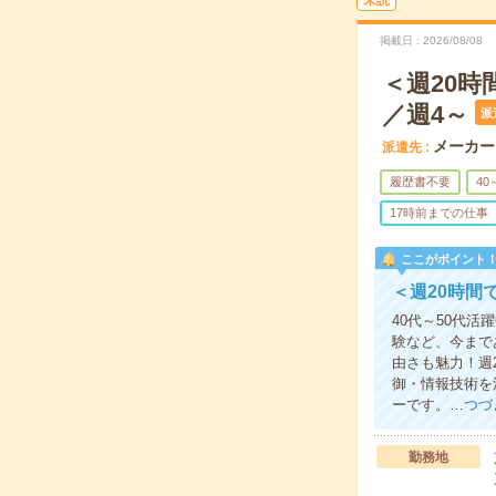
未読
掲載日
2026/08/08
＜週20
／週4～
派
メーカー
派遣先
履歴書不要
40
17時前までの仕事
ここがポイント
＜週20時間
40代～50代
験など、今まで
由さも魅力！週
御・情報技術を
ーです。…
つづ
勤務地