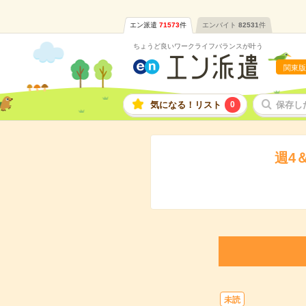
エン派遣
71573
件
エンバイト
82531
件
ちょうど良いワークライフバランスが叶う
関東版
気になる！リスト
0
保存し
週4
未読