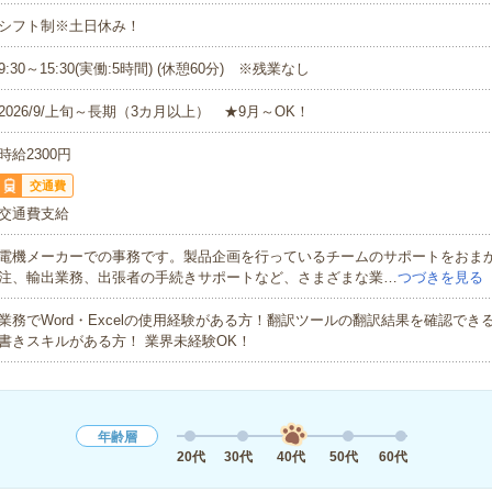
シフト制※土日休み！
9:30～15:30(実働:5時間) (休憩60分) ※残業なし
2026/9/上旬～長期（3カ月以上） ★9月～OK！
時給2300円
交通費
交通費支給
電機メーカーでの事務です。製品企画を行っているチームのサポートをおま
注、輸出業務、出張者の手続きサポートなど、さまざまな業…
つづきを見る
業務でWord・Excelの使用経験がある方！翻訳ツールの翻訳結果を確認でき
書きスキルがある方！ 業界未経験OK！
年齢層
20代
30代
40代
50代
60代