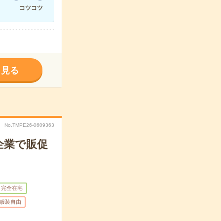
コツコツ
く見る
No.TMPE26-0609363
企業で販促
完全在宅
服装自由