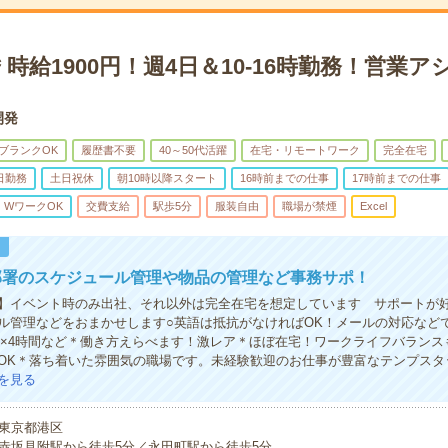
時給1900円！週4日＆10-16時勤務！営業
開発
ブランクOK
履歴書不要
40～50代活躍
在宅・リモートワーク
完全在宅
日勤務
土日祝休
朝10時以降スタート
16時前までの仕事
17時前までの仕事
・WワークOK
交費支給
駅歩5分
服装自由
職場が禁煙
Excel
！
部署のスケジュール管理や物品の管理など事務サポ！
】イベント時のみ出社、それ以外は完全在宅を想定しています サポートが
ル管理などをおまかせします○英語は抵抗がなければOK！メールの対応など
週5×4時間など＊働き方えらべます！激レア＊ほぼ在宅！ワークライフバラン
OK＊落ち着いた雰囲気の職場です。未経験歓迎のお仕事が豊富なテンプスタ
を見る
東京都港区
赤坂見附駅から徒歩5分／永田町駅から徒歩5分