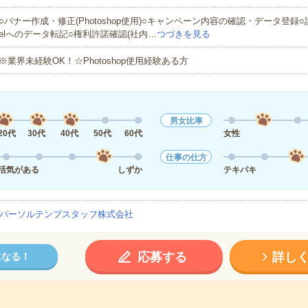
○バナー作成・修正(Photoshop使用)○キャンペーン内容の確認・データ登録○
elへのデータ転記○権利許諾確認(社内…
つづきを見る
※業界未経験OK！☆Photoshop使用経験ある方
男女比率
20代
30代
40代
50代
60代
女性
仕事の仕方
活気がある
しずか
テキパキ
パーソルテンプスタッフ株式会社
応募する
詳し
になる！