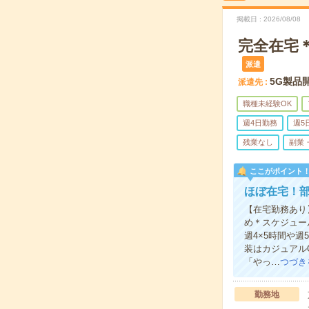
掲載日
2026/08/08
完全在宅＊
派遣
5G製品
派遣先
職種未経験OK
週4日勤務
週5
残業なし
副業
ここがポイント
ほぼ在宅！
【在宅勤務あり
め＊スケジュー
週4×5時間や
装はカジュアル
「やっ…
つづき
勤務地