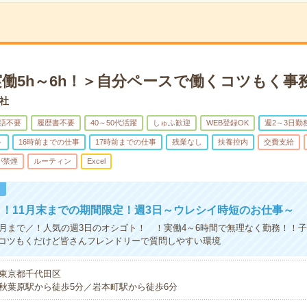
実働5h～6h！＞自分ペースで働くコツもく事
社
語不要
履歴書不要
40～50代活躍
しゅふ歓迎
WEB登録OK
週2～3日勤
ト
16時前までの仕事
17時前までの仕事
残業なし
扶養控内
交費支給
が禁煙
ルーティン
Excel
！
！11月末までの期間限定！週3日～ウレシイ時短のお仕事～
1月まで／！人気の週3日のオシゴト！ ！実働4～6時間で無理なく勤務！！
コツもくだけど皆さんフレンドリーで質問しやすい環境
東京都千代田区
秋葉原駅から徒歩5分／岩本町駅から徒歩6分