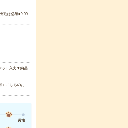
は必須■9:00
マット入力▼納品
で可）こちらのお
男性