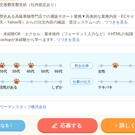
交通費実費支給（社内規定あり）
歴史ある高級果物専門店での通販サポート業務▼具体的な業務内容・ECサイ
天・Yahoo等）からの注文内容の確認・受注システムへの…
つづきを見る
・未経験OK・エクセル：基本操作（フォーマット入力など）※HTMLの知識・Illus
toshopが未経験から学べます#…
つづきを見る
男女比率
20代
30代
40代
50代
60代
女性
仕事の仕方
活気がある
しずか
テキパキ
ウーマンスタッフ株式会社
応募する
詳し
になる！