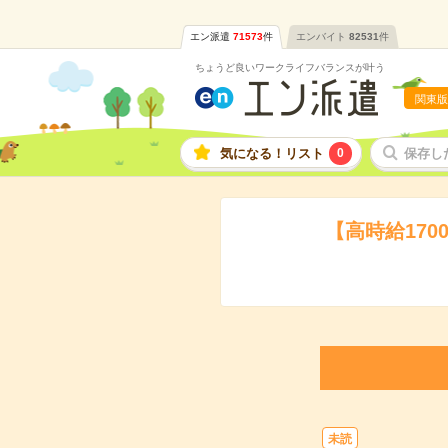
エン派遣
71573
件
エンバイト
82531
件
ちょうど良いワークライフバランスが叶う
関東版
気になる！リスト
0
保存し
【高時給17
未読