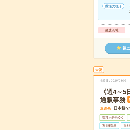
職場の様子
派遣会社
気
未読
掲載日
2026/08/07
《週4～
通販事務
日本橋で
派遣先
職種未経験OK
週4日勤務
週5