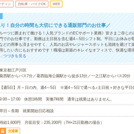
ーティン
自転車・バイクOK
WEB
！
あり！自分の時間も大切にできる通販部門のお仕事／
ルーツに囲まれて働ける！人気ブランドのECサポート業務》皆さまご存じの
門でのお仕事です。勤務は土日祝を含む週4～5日シフト制。平日にお休みが
などの用事も済ませやすく、人気のお店やレジャースポットも混雑を避けて
用したい方にもおすすめです！職場は新築のキレイなオフィスで、快適な環
…
つづきを見る
東京都江戸川区
葛西駅からバス7分／葛西臨海公園駅から徒歩13分／一之江駅からバス20分
【週5日】月～日の内、週4～5日 ※週4～5日で選べる♪土日祝＋好きな平日
9:00～17:00 休憩1時間 実働7時間 通常は残業はありません。
即日～長期 就業開始日応相談
時給1,600円 月収目安：235,200円（7H×21日勤務の場合）
交通費