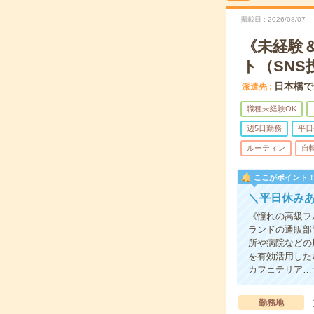
掲載日
2026/08/07
《未経験
ト（SNS
日本橋で
派遣先
職種未経験OK
週5日勤務
平日
ルーティン
自
ここがポイント
＼平日休み
《憧れの高級フ
ランドの通販部
所や病院などの
を有効活用した
カフェテリア…
勤務地