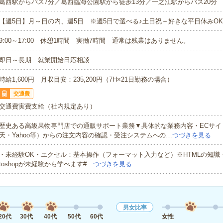
葛西駅からバス7分／葛西臨海公園駅から徒歩13分／一之江駅からバス20分
【週5日】月～日の内、週5日 ※週5日で選べる♪土日祝＋好きな平日休みO
9:00～17:00 休憩1時間 実働7時間 通常は残業はありません。
即日～長期 就業開始日応相談
時給1,600円 月収目安：235,200円（7H×21日勤務の場合）
交通費
交通費実費支給（社内規定あり）
歴史ある高級果物専門店での通販サポート業務▼具体的な業務内容・ECサイ
天・Yahoo等）からの注文内容の確認・受注システムへの…
つづきを見る
・未経験OK・エクセル：基本操作（フォーマット入力など）※HTMLの知識・Illus
toshopが未経験から学べます#…
つづきを見る
男女比率
20代
30代
40代
50代
60代
女性