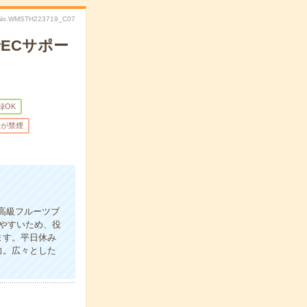
No.WMSTH223719_C07
ECサポー
録OK
場が禁煙
高級フルーツブ
やすいため、役
ます。平日休み
力。広々とした