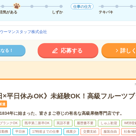
仕事の仕方
活気がある
しずか
テキパキ
ウーマンスタッフ株式会社
応募する
詳し
になる！
5日×平日休みOK》未経験OK！高級フルーツ
派遣
1834年に始まった、皆さまご存じの有名な高級果物専門店です。
ブランクOK
既卒第二新卒OK
英語不要
履歴書不要
しゅふ歓迎
WEB登
日勤務
平日休
17時前までの仕事
残業少
交費支給
服装自由
社食/補