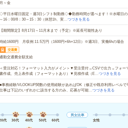
月～金
◇平日水曜日固定・週3日シフト制勤務◇◆勤務時間が選べます！※水曜日の出勤
～16：00/8：30～15：30（休憩1h、実…
つづきを見る
【期間限定】8月17日～11月末まで（予定）※延長可能性あり
時給1600円 月収例:11.5万円（1600円×6h×12日）※週3日、実働6hの場合
交通費
通勤交通費全額支給
＜受注対応！フォーマット入力がメイン＞▼受注受付→CSVで出力→フォー
書作成、売上表作成（フォーマットあり）▼見積作成（E…
つづきを見る
■事務経験/VLOOKUP関数の使用経験があればOK（修正や既存利用レベル
仕事は下記のいずれかに該当する方のみ、応募が可能…
つづきを見る
男女比率
20代
30代
40代
50代
60代
女性