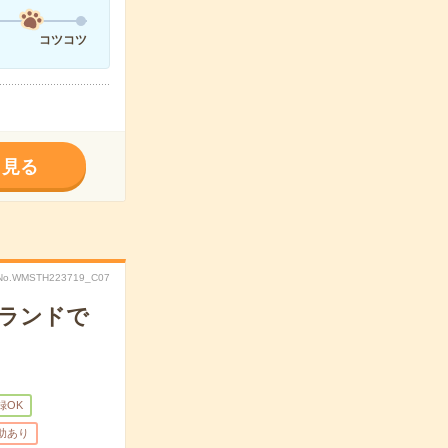
コツコツ
く見る
No.WMSTH223719_C07
ブランドで
録OK
助あり