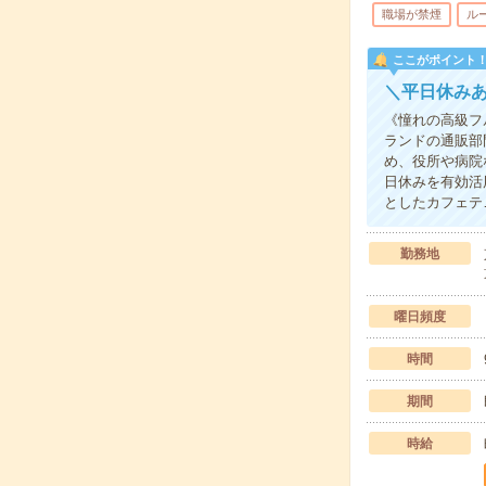
職場が禁煙
ル
ここがポイント
＼平日休み
《憧れの高級フ
ランドの通販部
め、役所や病院
日休みを有効活
としたカフェテ
勤務地
曜日頻度
時間
期間
時給