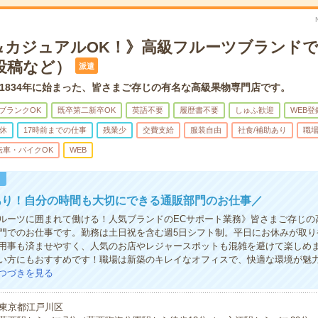
＆カジュアルOK！》高級フルーツブランドで
投稿など）
派遣
1834年に始まった、皆さまご存じの有名な高級果物専門店です。
ブランクOK
既卒第二新卒OK
英語不要
履歴書不要
しゅふ歓迎
WEB登
休
17時前までの仕事
残業少
交費支給
服装自由
社食/補助あり
職
転車・バイクOK
WEB
！
あり！自分の時間も大切にできる通販部門のお仕事／
ルーツに囲まれて働ける！人気ブランドのECサポート業務》皆さまご存じの
門でのお仕事です。勤務は土日祝を含む週5日シフト制。平日にお休みが取り
用事も済ませやすく、人気のお店やレジャースポットも混雑を避けて楽しめ
い方にもおすすめです！職場は新築のキレイなオフィスで、快適な環境が魅
つづきを見る
東京都江戸川区