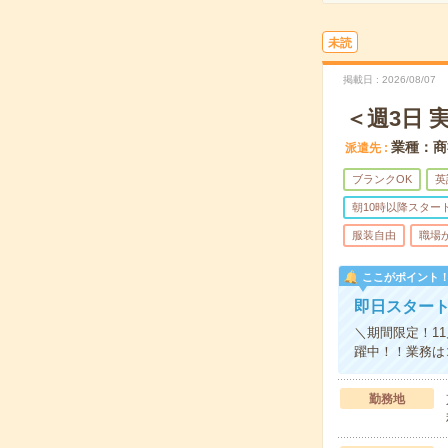
未読
掲載日
2026/08/07
＜週3日 
業種：商
派遣先
ブランクOK
英
朝10時以降スター
服装自由
職場
ここがポイント
即日スタート
＼期間限定！1
躍中！！業務は
勤務地