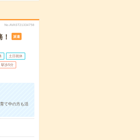
No.AVAST21334758
務！
派遣
務
土日祝休
駅歩5分
子育て中の方も活