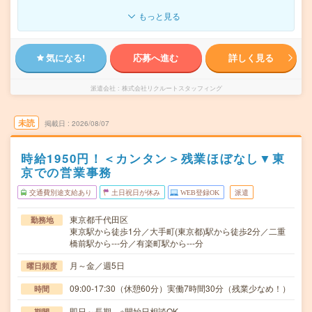
もっと見る
気になる!
応募へ進む
詳しく見る
派遣会社
株式会社リクルートスタッフィング
未読
掲載日
2026/08/07
時給1950円！＜カンタン＞残業ほぼなし▼東
京での営業事務
交通費別途支給あり
土日祝日が休み
WEB登録OK
派遣
東京都千代田区
勤務地
東京駅から徒歩1分／大手町(東京都)駅から徒歩2分／二重
橋前駅から---分／有楽町駅から---分
月～金／週5日
曜日頻度
09:00-17:30（休憩60分）実働7時間30分（残業少なめ！）
時間
即日～長期 ※開始日相談OK
期間