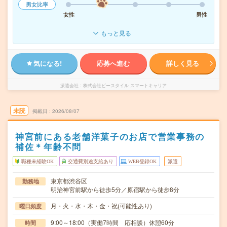
男女比率
女性
男性
もっと見る
気になる!
応募へ進む
詳しく見る
派遣会社
株式会社ビースタイル スマートキャリア
未読
掲載日
2026/08/07
神宮前にある老舗洋菓子のお店で営業事務の
補佐＊年齢不問
職種未経験OK
交通費別途支給あり
WEB登録OK
派遣
東京都渋谷区
勤務地
明治神宮前駅から徒歩5分／原宿駅から徒歩8分
月・火・水・木・金・祝(可能性あり)
曜日頻度
9:00～18:00（実働7時間 応相談）休憩60分
時間