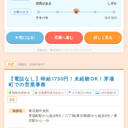
活気がある
しずか
仕事の仕方
テキパキ
コツコツ
気になる!
応募へ進む
詳しく見る
派遣会社
株式会社リクルートスタッフィング
未読
掲載日
2026/08/07
【電話なし】時給1750円！未経験OK！茅場
町での営業事務
職種未経験OK
交通費別途支給あり
土日祝日が休み
WEB登録OK
派遣
東京都中央区
勤務地
茅場町駅から徒歩8分／八丁堀(東京都)駅から徒歩3分／東
京駅から---分