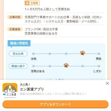
交通費
1ヶ月3万円を上限として実費支給
営業部門で事務サポートのお仕事・見積もり依頼（社内シ
仕事内容
ステム入力）・システム入力・書類確認・メール対応…
ブランクOK / 英語力不要
応募資格
営業事務の経験がある方
職場の雰囲気
男女比率
女性
男性
職場の様子
活気がある
しずか
もっと見る
大人気！
エン派遣アプリ
派遣のお仕事情報がたくさん！プッシュ通知で受け取ろう！
気になる!
応募へ進む
詳しく見る
アプリをダウンロード
派遣会社
株式会社リクルートスタッフィング