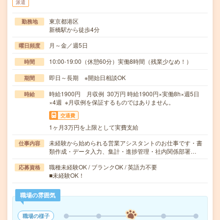
派遣
東京都港区
勤務地
新橋駅から徒歩4分
月～金／週5日
曜日頻度
10:00-19:00（休憩60分）実働8時間（残業少なめ！）
時間
即日～長期 ※開始日相談OK
期間
時給1900円 月収例 30万円 時給1900円×実働8h×週5日
時給
×4週 ※月収例を保証するものではありません。
交通費
1ヶ月3万円を上限として実費支給
未経験から始められる営業アシスタントのお仕事です・書
仕事内容
類作成・データ入力、集計・進捗管理・社内関係部署…
職種未経験OK / ブランクOK / 英語力不要
応募資格
■未経験OK！
職場の雰囲気
職場の様子