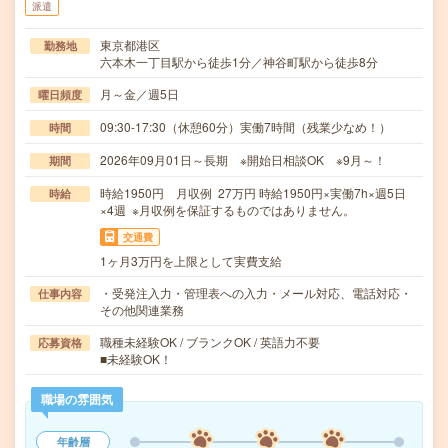
派遣
東京都港区
勤務地
六本木一丁目駅から徒歩1分／神谷町駅から徒歩8分
月～金／週5日
曜日頻度
09:30-17:30（休憩60分）実働7時間（残業少なめ！）
時間
2026年09月01日～長期 ※開始日相談OK ※9月～！
期間
時給1950円 月収例 27万円 時給1950円×実働7h×週5日
時給
×4週 ※月収例を保証するものではありません。
交通費
1ヶ月3万円を上限として実費支給
・受発注入力・管理表への入力・メール対応、電話対応・
仕事内容
その他関連業務
職種未経験OK / ブランクOK / 英語力不要
応募資格
■未経験OK！
職場の雰囲気
年齢層