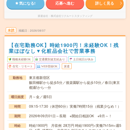
気になる!
応募へ進む
詳しく見る
派遣会社
株式会社リクルートスタッフィング
未読
掲載日
2026/08/07
【在宅勤務OK】時給1900円！未経験OK！残
業ほぼなし▼化粧品会社で営業事務
職種未経験OK
交通費別途支給あり
土日祝日が休み
在宅・リモート
WEB登録OK
派遣
東京都新宿区
勤務地
飯田橋駅から徒歩5分／後楽園駅から徒歩10分／春日(東京
都)駅から---分
月～金／週5日
曜日頻度
09:15-17:30（休憩60分）実働7時間15分（残業少なめ！）
時間
2026年09月01日～長期 ※開始日相談OK ※9月～！
期間
時給1900円 月収例 28万円 時給1900円×実働7h15m×週5
時給