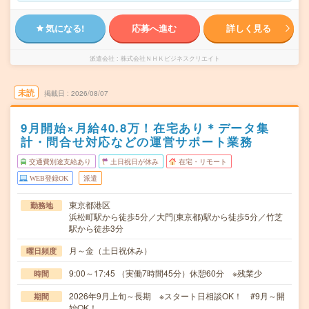
気になる!
応募へ進む
詳しく見る
派遣会社
株式会社ＮＨＫビジネスクリエイト
未読
掲載日
2026/08/07
9月開始×月給40.8万！在宅あり＊データ集
計・問合せ対応などの運営サポート業務
交通費別途支給あり
土日祝日が休み
在宅・リモート
WEB登録OK
派遣
東京都港区
勤務地
浜松町駅から徒歩5分／大門(東京都)駅から徒歩5分／竹芝
駅から徒歩3分
月～金（土日祝休み）
曜日頻度
9:00～17:45 （実働7時間45分）休憩60分 ※残業少
時間
2026年9月上旬～長期 ※スタート日相談OK！ #9月～開
期間
始OK！