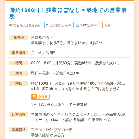
時給1800円！残業ほぼなし▼築地での営業事
務
交通費別途支給あり
土日祝日が休み
WEB登録OK
派遣
東京都中央区
勤務地
築地駅から徒歩7分／勝どき駅から徒歩8分
月～金／週5日
曜日頻度
09:00-18:00（休憩60分）実働8時間（残業少なめ！）
時間
即日～長期 ※開始日相談OK
期間
時給1800円 月収例 29万円 時給1800円×実働8h×週5日
時給
×4週+残業5h ※月収例を保証するものではありません。
交通費
1ヶ月3万円を上限として実費支給
営業事務のお仕事・システムに入力、計上・納品書の発行
仕事内容
（メールかe-fax）・請求書確認・在庫管理・受…
ブランクOK / 英語力不要
応募資格
事務の経験がある方