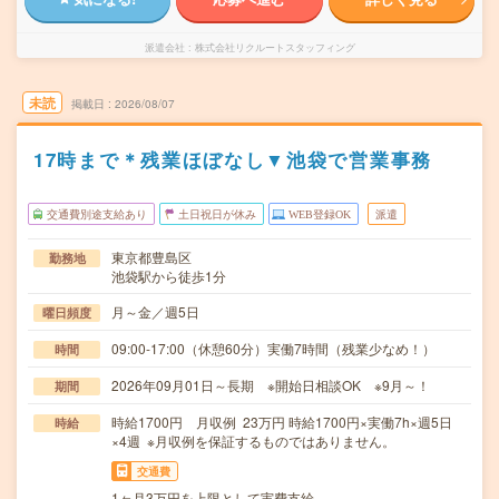
派遣会社
株式会社リクルートスタッフィング
未読
掲載日
2026/08/07
17時まで＊残業ほぼなし▼池袋で営業事務
交通費別途支給あり
土日祝日が休み
WEB登録OK
派遣
東京都豊島区
勤務地
池袋駅から徒歩1分
月～金／週5日
曜日頻度
09:00-17:00（休憩60分）実働7時間（残業少なめ！）
時間
2026年09月01日～長期 ※開始日相談OK ※9月～！
期間
時給1700円 月収例 23万円 時給1700円×実働7h×週5日
時給
×4週 ※月収例を保証するものではありません。
交通費
1ヶ月3万円を上限として実費支給