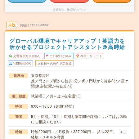
派遣会社
株式会社パソナ
未読
掲載日
2026/08/07
グローバル環境でキャリアアップ！英語力を
活かせるプロジェクトアシスタント＠高時給
交通費別途支給あり
土日祝日が休み
在宅・リモート
WEB登録OK
正社員への紹介予定派遣
東京都港区
勤務地
虎ノ門ヒルズ駅から徒歩1分／虎ノ門駅から徒歩3分／霞ケ
関(東京都)駅から徒歩7分
就業曜日／月～金 ※在宅週1日
曜日頻度
9:00～18:00（休憩1時間）
時間
9月～長期／10月～長期も就業開始時期についてはお気軽
期間
にご相談ください
時給2200円～／月収例：387,200円～（8h×22日） ※ご
時給
経験・スキルを考慮