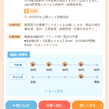
日×4週+残業5h ※月収例を保証するものではありません。
※給与即受取りサービス利用可（利用条件有）
交通費
1ヶ月3万円を上限として実費支給
購買課での事務アシスタントをお願いします・商品の発注
仕事内容
書作成、送付・入荷処理・納期管理・在庫や注文デー…
職種未経験OK / ブランクOK / 英語力不要
応募資格
■未経験OK！【必要なスキル】Excel：VLOOKUP関数、
Excel：ピボットテーブル
職場の雰囲気
年齢層
20代
30代
40代
50代
60代
男女比率
女性
男性
もっと見る
気になる!
応募へ進む
詳しく見る