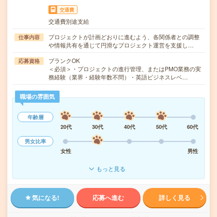
交通費
交通費別途支給
プロジェクトが計画どおりに進むよう、各関係者との調整
仕事内容
や情報共有を通じて円滑なプロジェクト運営を支援し…
ブランクOK
応募資格
＜必須＞・プロジェクトの進行管理、またはPMO業務の実
務経験（業界・経験年数不問）・英語ビジネスレベ…
職場の雰囲気
年齢層
20代
30代
40代
50代
60代
男女比率
女性
男性
もっと見る
気になる!
応募へ進む
詳しく見る