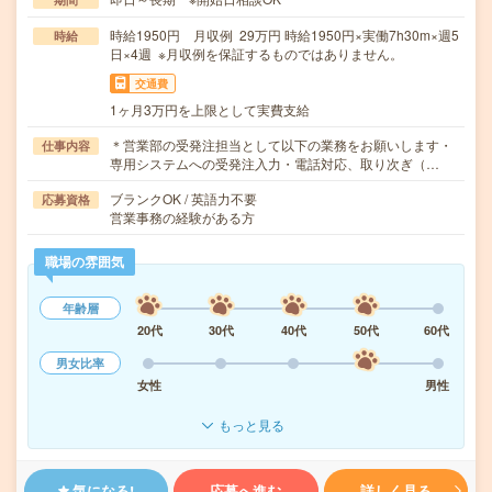
時給1950円 月収例 29万円 時給1950円×実働7h30m×週5
時給
日×4週 ※月収例を保証するものではありません。
交通費
1ヶ月3万円を上限として実費支給
＊営業部の受発注担当として以下の業務をお願いします・
仕事内容
専用システムへの受発注入力・電話対応、取り次ぎ（…
ブランクOK / 英語力不要
応募資格
営業事務の経験がある方
職場の雰囲気
年齢層
20代
30代
40代
50代
60代
男女比率
女性
男性
もっと見る
気になる!
応募へ進む
詳しく見る