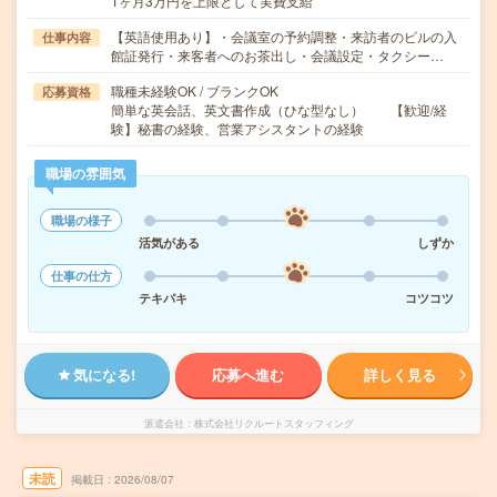
1ヶ月3万円を上限として実費支給
【英語使用あり】・会議室の予約調整・来訪者のビルの入
仕事内容
館証発行・来客者へのお茶出し・会議設定・タクシー…
職種未経験OK / ブランクOK
応募資格
簡単な英会話、英文書作成（ひな型なし） 【歓迎/経
験】秘書の経験、営業アシスタントの経験
職場の雰囲気
職場の様子
活気がある
しずか
仕事の仕方
テキパキ
コツコツ
気になる!
応募へ進む
詳しく見る
派遣会社
株式会社リクルートスタッフィング
未読
掲載日
2026/08/07