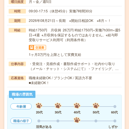
月～金／週5日
曜日頻度
09:00-17:15（休憩45分）実働7時間30分
時間
2026年08月21日～長期 ※開始日相談OK ※8月～！
期間
時給1750円 月収例 26万円 時給1750円×実働7h30m×週5
時給
日×4週 ※月収例を保証するものではありません。※給与即
受取りサービス利用可（利用条件有）
交通費
1ヶ月3万円を上限として実費支給
・受発注・見積作成・書類作成サポート・社内やり取り
仕事内容
（メール・チャット・システムにて）・ファイリング、…
職種未経験OK / ブランクOK / 英語力不要
応募資格
■未経験OK！
職場の雰囲気
年齢層
20代
30代
40代
50代
60代
職場の様子
活気がある
しずか