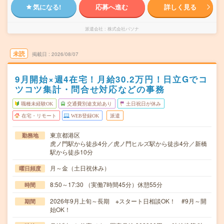
気になる!
応募へ進む
詳しく見る
派遣会社
株式会社パソナ
未読
掲載日
2026/08/07
9月開始×週4在宅！月給30.2万円！日立Gでコ
ツコツ集計・問合せ対応などの事務
職種未経験OK
交通費別途支給あり
土日祝日が休み
在宅・リモート
WEB登録OK
派遣
東京都港区
勤務地
虎ノ門駅から徒歩4分／虎ノ門ヒルズ駅から徒歩4分／新橋
駅から徒歩10分
月～金（土日祝休み）
曜日頻度
8:50～17:30 （実働7時間45分）休憩55分
時間
2026年9月上旬～長期 ※スタート日相談OK！ #9月～開
期間
始OK！