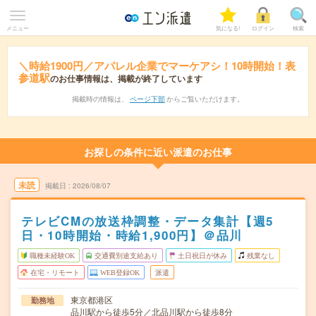
メニュー
気になる!
ログイン
検索
＼時給1900円／アパレル企業でマーケアシ！10時開始！表
参道駅
のお仕事情報は、掲載が終了しています
掲載時の情報は、
ページ下部
からご覧いただけます。
お探しの条件に近い派遣のお仕事
未読
掲載日
2026/08/07
テレビCMの放送枠調整・データ集計【週5
日・10時開始・時給1,900円】＠品川
職種未経験OK
交通費別途支給あり
土日祝日が休み
残業なし
在宅・リモート
WEB登録OK
派遣
東京都港区
勤務地
品川駅から徒歩5分／北品川駅から徒歩8分