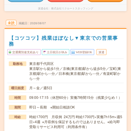
派遣会社
株式会社リクルートスタッフィング
未読
掲載日
2026/08/07
【コツコツ】残業ほぼなし▼東京での営業事
務
交通費別途支給あり
土日祝日が休み
WEB登録OK
派遣
東京都千代田区
勤務地
東京駅から徒歩1分／京橋(東京都)駅から徒歩5分／宝町(東
京都)駅から---分／日本橋(東京都)駅から---分／有楽町駅か
ら---分
月～金／週5日
曜日頻度
09:00-17:15（休憩60分）実働7時間15分（残業少なめ！）
時間
即日～長期 ※開始日相談OK
期間
時給1700円 月収例 24万円 時給1700円×実働7h15m×週5
時給
日×4週 ※月収例を保証するものではありません。※給与即
受取りサービス利用可（利用条件有）