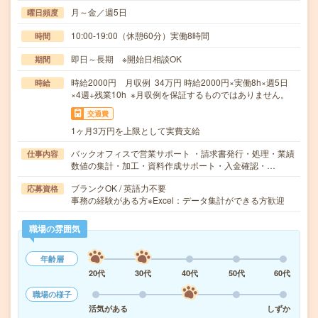
月～金／週5日
曜日頻度
10:00-19:00（休憩60分）実働8時間
時間
即日～長期 ※開始日相談OK
期間
時給2000円 月収例 34万円 時給2000円×実働8h×週5日
時給
×4週+残業10h ※月収例を保証するものではありません。
交通費
1ヶ月3万円を上限として実費支給
バックオフィスで営業サポート ・請求書発行・処理・業績
仕事内容
数値の集計・加工・資料作成サポート・入金確認・…
ブランクOK / 英語力不要
応募資格
事務の経験がある方※Excel：データ集計ができる方歓迎
職場の雰囲気
年齢層
20代
30代
40代
50代
60代
職場の様子
活気がある
しずか