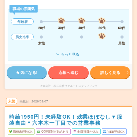
職場の雰囲気
年齢層
20代
30代
40代
50代
60代
男女比率
女性
男性
もっと見る
気になる!
応募へ進む
詳しく見る
派遣会社
株式会社リクルートスタッフィング
未読
掲載日
2026/08/07
時給1950円！未経験OK！残業ほぼなし▼服
装自由＊六本木一丁目での営業事務
職種未経験OK
交通費別途支給あり
土日祝日が休み
WEB登録OK