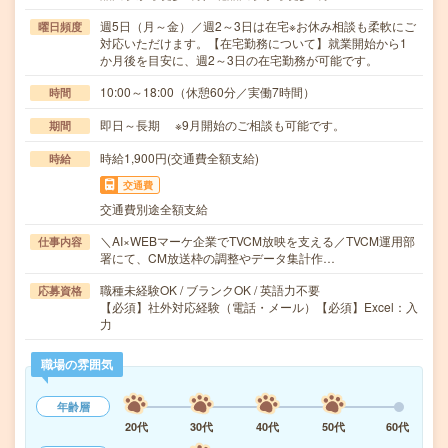
週5日（月～金）／週2～3日は在宅※お休み相談も柔軟にご
曜日頻度
対応いただけます。【在宅勤務について】就業開始から1
か月後を目安に、週2～3日の在宅勤務が可能です。
10:00～18:00（休憩60分／実働7時間）
時間
即日～長期 ※9月開始のご相談も可能です。
期間
時給1,900円(交通費全額支給)
時給
交通費
交通費別途全額支給
＼AI×WEBマーケ企業でTVCM放映を支える／TVCM運用部
仕事内容
署にて、CM放送枠の調整やデータ集計作…
職種未経験OK / ブランクOK / 英語力不要
応募資格
【必須】社外対応経験（電話・メール）【必須】Excel：入
力
職場の雰囲気
年齢層
20代
30代
40代
50代
60代