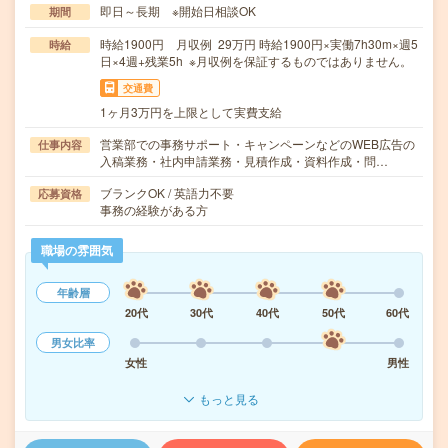
即日～長期 ※開始日相談OK
期間
時給1900円 月収例 29万円 時給1900円×実働7h30m×週5
時給
日×4週+残業5h ※月収例を保証するものではありません。
交通費
1ヶ月3万円を上限として実費支給
営業部での事務サポート・キャンペーンなどのWEB広告の
仕事内容
入稿業務・社内申請業務・見積作成・資料作成・問…
ブランクOK / 英語力不要
応募資格
事務の経験がある方
職場の雰囲気
年齢層
20代
30代
40代
50代
60代
男女比率
女性
男性
もっと見る