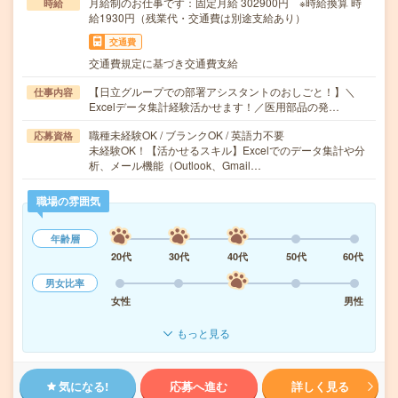
月給制のお仕事です：固定月給 302900円 ※時給換算 時
時給
給1930円（残業代・交通費は別途支給あり）
交通費
交通費規定に基づき交通費支給
【日立グループでの部署アシスタントのおしごと！】＼
仕事内容
Excelデータ集計経験活かせます！／医用部品の発…
職種未経験OK / ブランクOK / 英語力不要
応募資格
未経験OK！【活かせるスキル】Excelでのデータ集計や分
析、メール機能（Outlook、Gmail…
職場の雰囲気
年齢層
20代
30代
40代
50代
60代
男女比率
女性
男性
もっと見る
気になる!
応募へ進む
詳しく見る