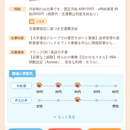
月給制のお仕事です：固定月給 408100円 ※時給換算 時
時給
給2600円（残業代・交通費は別途支給あり）
交通費
交通費規定に基づき交通費支給
【大手通信グループでの運営サポート業務】請求管理や資
仕事内容
料更新等のバックオフィス業務を中心に関係部署から…
ブランクOK / 英語力不要
応募資格
【必要なご経験】何らかの事務【活かせるスキル】VBA・
関数設定（Access）、安全な利用・モラル/…
職場の雰囲気
年齢層
20代
30代
40代
50代
60代
男女比率
女性
男性
もっと見る