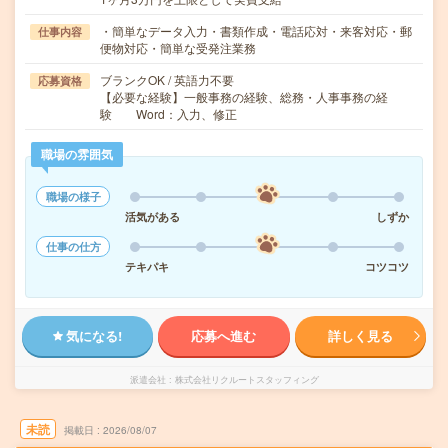
・簡単なデータ入力・書類作成・電話応対・来客対応・郵
仕事内容
便物対応・簡単な受発注業務
ブランクOK / 英語力不要
応募資格
【必要な経験】一般事務の経験、総務・人事事務の経
験 Word：入力、修正
職場の雰囲気
職場の様子
活気がある
しずか
仕事の仕方
テキパキ
コツコツ
気になる!
応募へ進む
詳しく見る
派遣会社
株式会社リクルートスタッフィング
未読
掲載日
2026/08/07