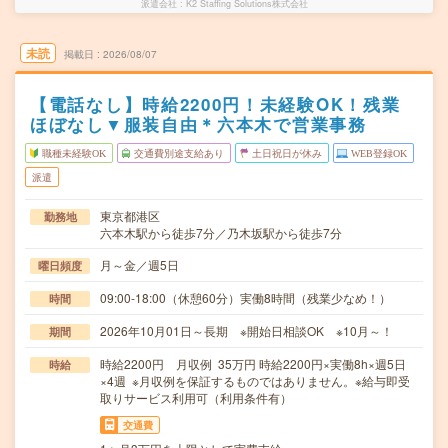
派遣会社
K2 Staffing Solutions株式会社
未読
掲載日
2026/08/07
【電話なし】時給2200円！未経験OK！残業
ほぼなし▼服装自由＊六本木で営業事務
職種未経験OK
交通費別途支給あり
土日祝日が休み
WEB登録OK
派遣
東京都港区
勤務地
六本木駅から徒歩7分／乃木坂駅から徒歩7分
月～金／週5日
曜日頻度
09:00-18:00（休憩60分）実働8時間（残業少なめ！）
時間
2026年10月01日～長期 ※開始日相談OK ※10月～！
期間
時給2200円 月収例 35万円 時給2200円×実働8h×週5日
時給
×4週 ※月収例を保証するものではありません。※給与即受
取りサービス利用可（利用条件有）
交通費