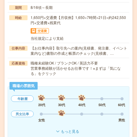
8/16頃～長期
期間
1,650円+交通費【月収例】1,650×7時間×21日=約242,550
時給
円+交通費+残業代
交通費
当社規定により支給
【お仕事内容】取引先への案内(見積書、発注書、イベント
仕事内容
案内など)書類の作成と帳票のチェック(見積書、…
職種未経験OK / ブランクOK / 英語力不要
応募資格
営業事務経験が活かせるお仕事です！※まずは「気にな
る」をクリック
職場の雰囲気
年齢層
20代
30代
40代
50代
60代
男女比率
女性
男性
もっと見る