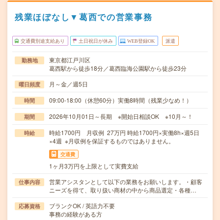
残業ほぼなし▼葛西での営業事務
交通費別途支給あり
土日祝日が休み
WEB登録OK
派遣
東京都江戸川区
勤務地
葛西駅から徒歩18分／葛西臨海公園駅から徒歩23分
月～金／週5日
曜日頻度
09:00-18:00（休憩60分）実働8時間（残業少なめ！）
時間
2026年10月01日～長期 ※開始日相談OK ※10月～！
期間
時給1700円 月収例 27万円 時給1700円×実働8h×週5日
時給
×4週 ※月収例を保証するものではありません。
交通費
1ヶ月3万円を上限として実費支給
営業アシスタンとして以下の業務をお願いします。・顧客
仕事内容
ニーズを得て、取り扱い商材の中から商品選定・各種…
ブランクOK / 英語力不要
応募資格
事務の経験がある方