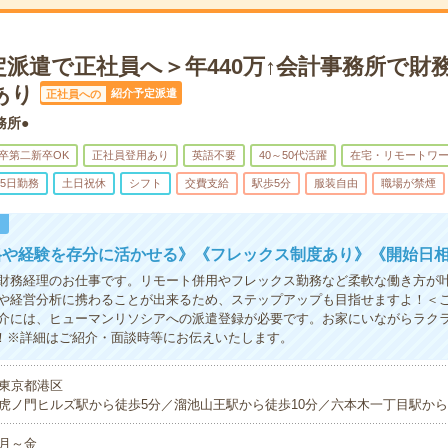
定派遣で正社員へ＞年440万↑会計事務所で財
あり
紹介予定派遣
正社員への
務所●
卒第二新卒OK
正社員登用あり
英語不要
40～50代活躍
在宅・リモートワ
5日勤務
土日祝休
シフト
交費支給
駅歩5分
服装自由
職場が禁煙
！
格や経験を存分に活かせる》《フレックス制度あり》《開始日
財務経理のお仕事です。リモート併用やフレックス勤務など柔軟な働き方が
や経営分析に携わることが出来るため、ステップアップも目指せますよ！＜
介には、ヒューマンリソシアへの派遣登録が必要です。お家にいながらラク
K！※詳細はご紹介・面談時等にお伝えいたします。
東京都港区
虎ノ門ヒルズ駅から徒歩5分／溜池山王駅から徒歩10分／六本木一丁目駅から
月～金