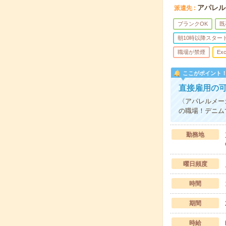
アパレル
派遣先
ブランクOK
既
朝10時以降スター
職場が禁煙
Exc
ここがポイント
直接雇用の
〈アパレルメー
の職場！デニム
勤務地
曜日頻度
時間
期間
時給