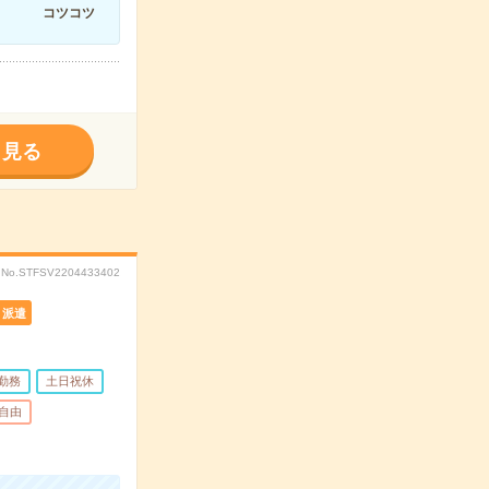
コツコツ
く見る
No.STFSV2204433402
派遣
勤務
土日祝休
自由