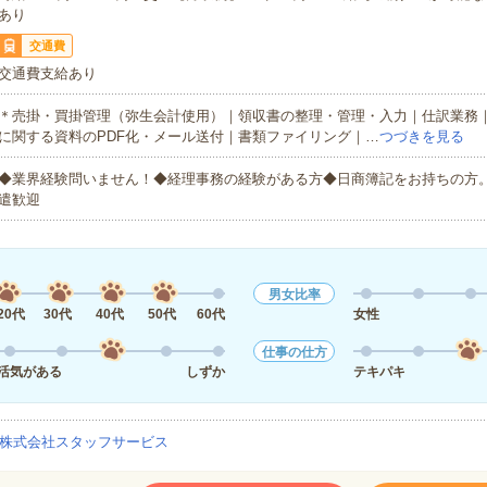
あり
交通費
交通費支給あり
＊売掛・買掛管理（弥生会計使用）｜領収書の整理・管理・入力｜仕訳業務
に関する資料のPDF化・メール送付｜書類ファイリング｜…
つづきを見る
◆業界経験問いません！◆経理事務の経験がある方◆日商簿記をお持ちの方。
遣歓迎
男女比率
20代
30代
40代
50代
60代
女性
仕事の仕方
活気がある
しずか
テキパキ
株式会社スタッフサービス