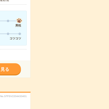
男性
コツコツ
く見る
No.STFSV2204433401