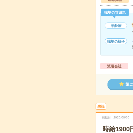
職場の雰囲気
年齢層
職場の様子
派遣会社
気
未読
掲載日
2026/08/06
時給190