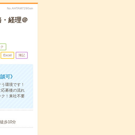
No.AHTAM7290sin
務・経理＠
ーク
Excel
簿記
相談可》
叶う環境です！
ご応募後の流れ
ラク！来社不要
徒歩10分