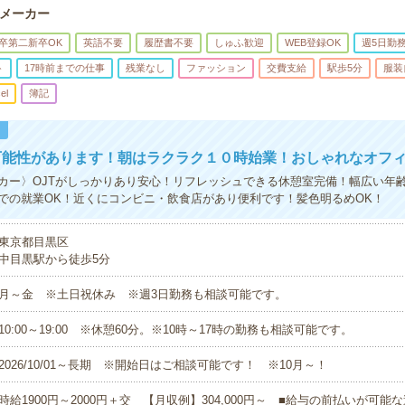
メーカー
卒第二新卒OK
英語不要
履歴書不要
しゅふ歓迎
WEB登録OK
週5日勤
ト
17時前までの仕事
残業なし
ファッション
交費支給
駅歩5分
服装
el
簿記
！
可能性があります！朝はラクラク１０時始業！おしゃれなオフ
カー〉OJTがしっかりあり安心！リフレッシュできる休憩室完備！幅広い年
での就業OK！近くにコンビニ・飲食店があり便利です！髪色明るめOK！
東京都目黒区
中目黒駅から徒歩5分
月～金 ※土日祝休み ※週3日勤務も相談可能です。
10:00～19:00 ※休憩60分。※10時～17時の勤務も相談可能です。
2026/10/01～長期 ※開始日はご相談可能です！ ※10月～！
時給1900円～2000円＋交 【月収例】304,000円～ ■給与の前払いが可