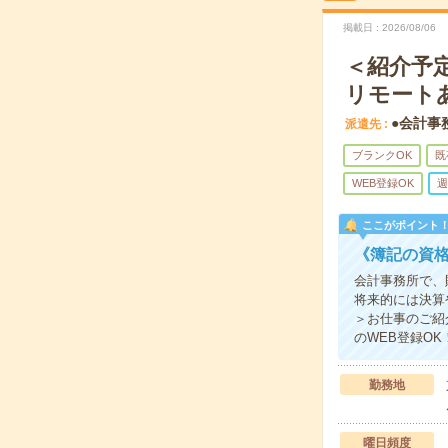
掲載日
2026/08/06
＜紹介予
リモート
●会計事
派遣先
ブランクOK
既
WEB登録OK
週
ここがポイント
《簿記の資
会計事務所で、
将来的には決算
＞お仕事のご紹
のWEB登録O
勤務地
曜日頻度