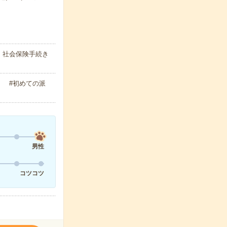
｜社会保険手続き
 #初めての派
男性
コツコツ