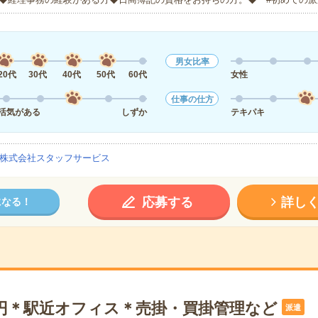
男女比率
20代
30代
40代
50代
60代
女性
仕事の仕方
活気がある
しずか
テキパキ
株式会社スタッフサービス
応募する
詳し
になる！
0円＊駅近オフィス＊売掛・買掛管理など
派遣