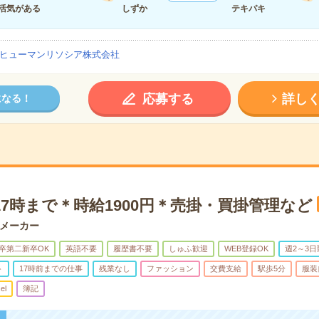
活気がある
しずか
テキパキ
ヒューマンリソシア株式会社
応募する
詳し
になる！
7時まで＊時給1900円＊売掛・買掛管理など
メーカー
卒第二新卒OK
英語不要
履歴書不要
しゅふ歓迎
WEB登録OK
週2～3日
ト
17時前までの仕事
残業なし
ファッション
交費支給
駅歩5分
服装
el
簿記
！