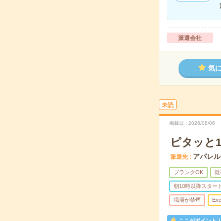
派遣会社
気
未読
掲載日
2026/08/06
ピタッと1
アパレル
派遣先
ブランクOK
既
朝10時以降スター
職場が禁煙
Exc
ここがポイント