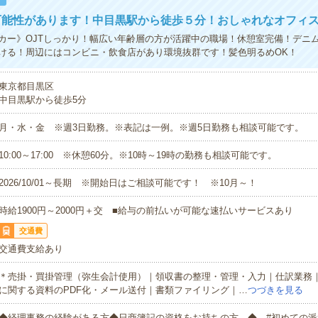
可能性があります！中目黒駅から徒歩５分！おしゃれなオフィ
カー》OJTしっかり！幅広い年齢層の方が活躍中の職場！休憩室完備！デニム
ける！周辺にはコンビニ・飲食店があり環境抜群です！髪色明るめOK！
東京都目黒区
中目黒駅から徒歩5分
月・水・金 ※週3日勤務。※表記は一例。※週5日勤務も相談可能です。
10:00～17:00 ※休憩60分。※10時～19時の勤務も相談可能です。
2026/10/01～長期 ※開始日はご相談可能です！ ※10月～！
時給1900円～2000円＋交 ■給与の前払いが可能な速払いサービスあり
交通費
交通費支給あり
＊売掛・買掛管理（弥生会計使用）｜領収書の整理・管理・入力｜仕訳業務
に関する資料のPDF化・メール送付｜書類ファイリング｜…
つづきを見る
◆経理事務の経験がある方◆日商簿記の資格をお持ちの方。◆ #初めての派