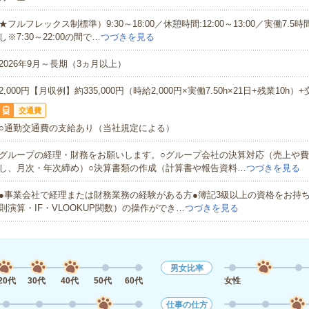
★フルフレックス制標準）9:30～18:00／休憩時間:12:00～13:00／実働7.
し※7:30～22:00の間で…
つづきを見る
2026年9月～長期（3ヵ月以上）
2,000円【月収例】約335,000円（時給2,000円×実働7.50h×21日+残業10h）
交通費
○通勤交通費の支給あり（当社規定による）
グループの経理・財務をお願いします。○グループ会社の決算対応（売上や
し、月次・年次締め）○決算書類の作成（計算書や報告資料…
つづきを見る
●事業会社で経理または財務業務の経験がある方●簿記3級以上の資格をお持ちの
則演算・IF・VLOOKUP関数）の操作ができ…
つづきを見る
男女比率
20代
30代
40代
50代
60代
女性
仕事の仕方