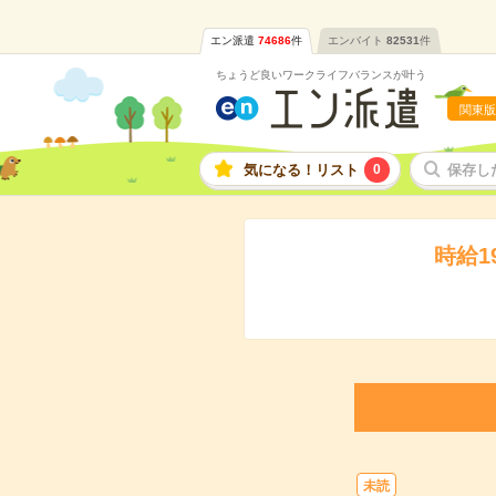
エン派遣
74686
件
エンバイト
82531
件
ちょうど良いワークライフバランスが叶う
関東版
気になる！リスト
0
保存し
時給1
未読