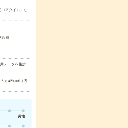
5時間コアタイム）な
+交通費
費用データを集計
方●Excel（四
男性