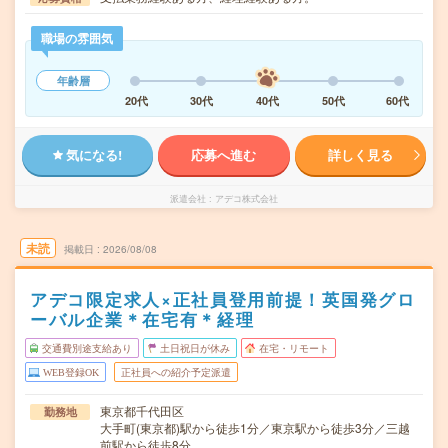
職場の雰囲気
年齢層
20代
30代
40代
50代
60代
気になる!
応募へ進む
詳しく見る
派遣会社
アデコ株式会社
未読
掲載日
2026/08/08
アデコ限定求人×正社員登用前提！英国発グロ
ーバル企業＊在宅有＊経理
交通費別途支給あり
土日祝日が休み
在宅・リモート
WEB登録OK
正社員への紹介予定派遣
東京都千代田区
勤務地
大手町(東京都)駅から徒歩1分／東京駅から徒歩3分／三越
前駅から徒歩8分