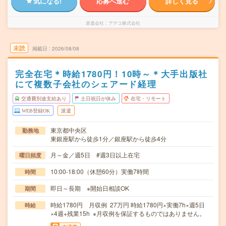
気になる!
応募へ進む
詳しく見る
派遣会社
アデコ株式会社
未読
掲載日
2026/08/08
完全在宅＊時給1780円！10時～＊大手出版社
にて複数子会社のシェアード経理
交通費別途支給あり
土日祝日が休み
在宅・リモート
WEB登録OK
派遣
東京都中央区
勤務地
東銀座駅から徒歩1分／銀座駅から徒歩4分
月～金／週5日 #週3日以上在宅
曜日頻度
10:00-18:00（休憩60分）実働7時間
時間
即日～長期 ※開始日相談OK
期間
時給1780円 月収例 27万円 時給1780円×実働7h×週5日
時給
×4週+残業15h ※月収例を保証するものではありません。