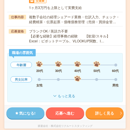
交通費
1ヶ月3万円を上限として実費支給
複数子会社の経理シェアード業務・仕訳入力、チェック・
仕事内容
経費精算・伝票起票・債権債務管理（売掛・買掛金管…
ブランクOK / 英語力不要
応募資格
【必要な経験】経理事務の経験 【歓迎/スキル】
Excel：ピボットテーブル、VLOOKUP関数、I…
職場の雰囲気
年齢層
20代
30代
40代
50代
60代
男女比率
女性
男性
もっと見る
気になる!
応募へ進む
詳しく見る
派遣会社
株式会社リクルートスタッフィング