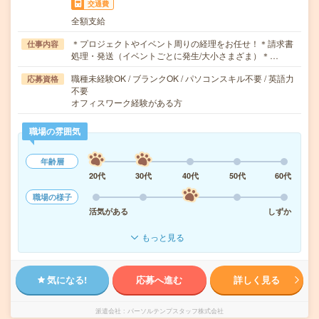
交通費
全額支給
＊プロジェクトやイベント周りの経理をお任せ！＊請求書
仕事内容
処理・発送（イベントごとに発生/大小さまざま）＊…
職種未経験OK / ブランクOK / パソコンスキル不要 / 英語力
応募資格
不要
オフィスワーク経験がある方
職場の雰囲気
年齢層
20代
30代
40代
50代
60代
職場の様子
活気がある
しずか
もっと見る
気になる!
応募へ進む
詳しく見る
派遣会社
パーソルテンプスタッフ株式会社