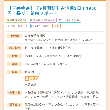
【三井物産】【9月開始】在宅週3日！1950
円！長期！部内サポート
職種未経験OK
交通費別途支給あり
土日祝日が休み
在宅・リモート
WEB登録OK
派遣
東京都千代田区
勤務地
東京駅から徒歩12分／大手町(東京都)駅から徒歩2分
月～金（週5日） #週3日以上在宅
曜日頻度
09:15～17:30(実働7時間15分 休憩1時間)
時間
2026年09月上旬～長期 ※9月～！
期間
時給1950円
時給
交通費
全額支給
＊関係会社管理業務（決算・ガバナンス関連、連絡調整、
仕事内容
スケジュール管理）＊ファンド決算関連（決算書・通…
職種未経験OK / ブランクOK / パソコンスキル不要 / 英語力
応募資格
不要