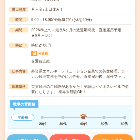
月～金※土日休み！
曜日頻度
9:00～18:00(実働:8時間) (休憩60分)
時間
2026/9/上旬～最長6ヶ月の派遣期間後、直接雇用予定
期間
★9月～OK！
時給2100円
時給
交通費
交通費支給
外資系エネルギーソリューション企業での英文経理。ロー
仕事内容
カル経理業務を中心にお任せ。直接雇用後、海外ファ…
英文経理のご経験があるかた！英語はビジネスレベルで必
応募資格
要になります。 業界未経験OK！
職場の雰囲気
年齢層
20代
30代
40代
50代
60代