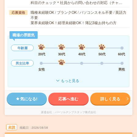
科目のチェック＊社員からの問い合わせの対応（チャ…
職種未経験OK / ブランクOK / パソコンスキル不要 / 英語力
応募資格
不要
業界未経験OK！経理未経験OK！簿記3級お持ちの方
職場の雰囲気
年齢層
20代
30代
40代
50代
60代
男女比率
女性
男性
もっと見る
気になる!
応募へ進む
詳しく見る
派遣会社
パーソルテンプスタッフ株式会社
未読
掲載日
2026/08/08