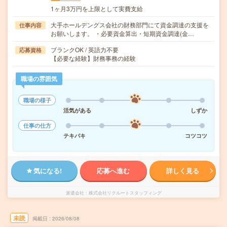
1ヶ月3万円を上限として実費支給
大手ホールデングス会社の財務部門にて資金調達の支援を
仕事内容
お願いします。 ・必要資金算出・短期資金調達(金…
ブランクOK / 英語力不要
応募資格
【必要な経験】財務事務の経験
職場の雰囲気
職場の様子
活気がある
しずか
仕事の仕方
テキパキ
コツコツ
気になる!
応募へ進む
詳しく見る
派遣会社
株式会社リクルートスタッフィング
未読
掲載日
2026/08/08