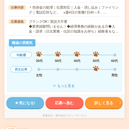
＊売掛金の処理｜伝票対応｜入金・消し込み｜ファイリン
仕事内容
グ｜電話応対など。 ※週4日の実働1日4h～5．…
ブランクOK / 英語力不要
応募資格
◆業界経験問いません！◆経理事務の経験がある方◆入
金・請求（日次業務・仕訳の知識をお持ち）経験者＆な…
職場の雰囲気
年齢層
20代
30代
40代
50代
60代
男女比率
女性
男性
もっと見る
気になる!
応募へ進む
詳しく見る
派遣会社
株式会社スタッフサービス