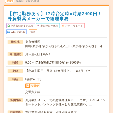
未読
掲載日
2026/08/08
【在宅勤務あり】17時台定時×時給2400円！
外資製薬メーカーで経理事務！
交通費別途支給あり
土日祝日が休み
在宅・リモート
WEB登録OK
派遣
東京都港区
勤務地
田町(東京都)駅から徒歩3分／三田(東京都)駅から徒歩5分
月～金※土日休み！
曜日頻度
9:00～17:15(実働:7時間15分) (休憩60分)
時間
【急募】即日～長期（3カ月以上） ★8月～OK！
期間
時給2400円
時給
交通費
交通費支給
外資製薬メーカーでの財務経理サポートです。 SAPやイン
仕事内容
ターネットバンキングを使用した支払業務や、…
支払業務経験ある方、経理経験ある方。
応募資格