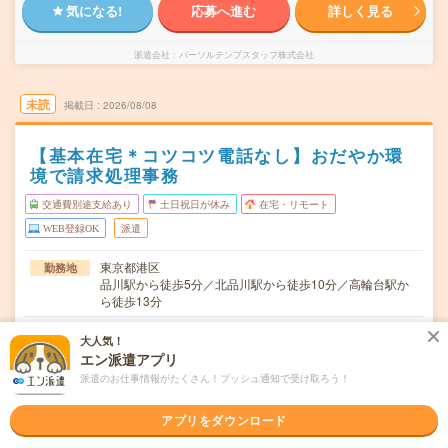
気になる!
応募へ進む
詳しく見る
派遣会社
パーソルテンプスタッフ株式会社
未読
掲載日
2026/08/08
【基本在宅＊コツコツ電話なし】おだやか環
境で請求処理事務
交通費別途支給あり
土日祝日が休み
在宅・リモート
WEB登録OK
派遣
東京都港区
勤務地
品川駅から徒歩5分／北品川駅から徒歩10分／高輪台駅か
ら徒歩13分
月～金※土日休み！
曜日頻度
大人気！
エン派遣アプリ
9:00～17:30(実働:7時間30分) (休憩60分)
時間
派遣のお仕事情報がたくさん！プッシュ通知で受け取ろう！
2026/10/上旬～長期（3カ月以上） ★10月～OK！
期間
アプリをダウンロード
時給1850円
時給