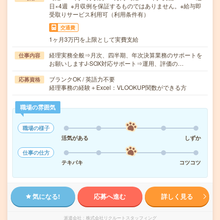
日×4週 ※月収例を保証するものではありません。※給与即
受取りサービス利用可（利用条件有）
交通費
1ヶ月3万円を上限として実費支給
経理実務全般⇒月次、四半期、年次決算業務のサポートを
仕事内容
お願いしますJ-SOX対応サポート⇒運用、評価の…
ブランクOK / 英語力不要
応募資格
経理事務の経験＋Excel：VLOOKUP関数ができる方
職場の雰囲気
職場の様子
活気がある
しずか
仕事の仕方
テキパキ
コツコツ
気になる!
応募へ進む
詳しく見る
派遣会社
株式会社リクルートスタッフィング