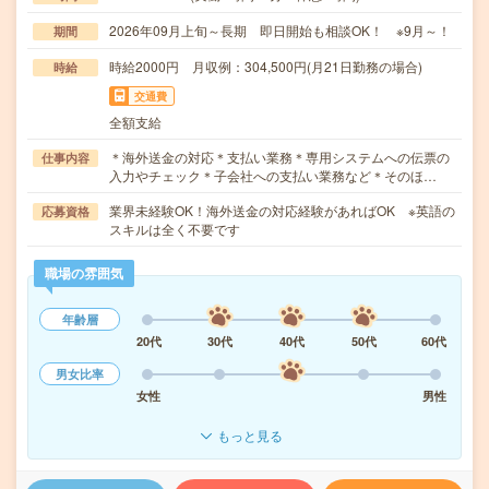
2026年09月上旬～長期 即日開始も相談OK！ ※9月～！
期間
時給2000円 月収例：304,500円(月21日勤務の場合)
時給
交通費
全額支給
＊海外送金の対応＊支払い業務＊専用システムへの伝票の
仕事内容
入力やチェック＊子会社への支払い業務など＊そのほ…
業界未経験OK！海外送金の対応経験があればOK ※英語の
応募資格
スキルは全く不要です
職場の雰囲気
年齢層
20代
30代
40代
50代
60代
男女比率
女性
男性
もっと見る