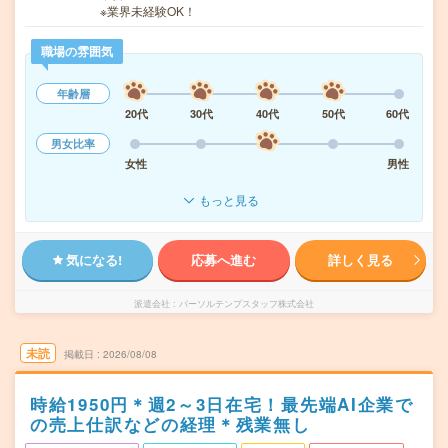
※業界未経験OK！
職場の雰囲気
年齢層
20代
30代
40代
50代
60代
男女比率
女性
男性
もっと見る
気になる!
応募へ進む
詳しく見る
派遣会社
パーソルテンプスタッフ株式会社
未読
掲載日
2026/08/08
時給1950円＊週2～3日在宅！最先端AI企業で
の売上仕訳などの経理＊残業無し