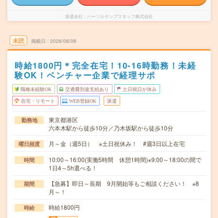
派遣会社
パーソルテンプスタッフ株式会社
未読
掲載日
2026/08/08
時給1800円＊完全在宅！10-16時勤務！未経
験OK！ベンチャー企業で経理サポ
職種未経験OK
交通費別途支給あり
土日祝日が休み
在宅・リモート
WEB登録OK
派遣
東京都港区
勤務地
六本木駅から徒歩10分／乃木坂駅から徒歩10分
月～金（週5日） ※土日祝休み！ #週3日以上在宅
曜日頻度
10:00～16:00(実働5時間 休憩1時間)※9:00～18:00の間で
時間
1日4～5h選べる！
【急募】即日～長期 9月開始等もご相談ください！ ※8
期間
月～！
時給1800円
時給