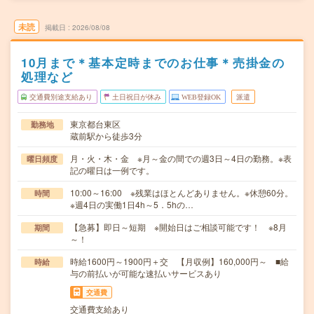
未読
掲載日
2026/08/08
10月まで＊基本定時までのお仕事＊売掛金の
処理など
交通費別途支給あり
土日祝日が休み
WEB登録OK
派遣
東京都台東区
勤務地
蔵前駅から徒歩3分
月・火・木・金 ※月～金の間での週3日～4日の勤務。※表
曜日頻度
記の曜日は一例です。
10:00～16:00 ※残業はほとんどありません。※休憩60分。
時間
※週4日の実働1日4h～5．5hの…
【急募】即日～短期 ※開始日はご相談可能です！ ※8月
期間
～！
時給1600円～1900円＋交 【月収例】160,000円～ ■給
時給
与の前払いが可能な速払いサービスあり
交通費
交通費支給あり