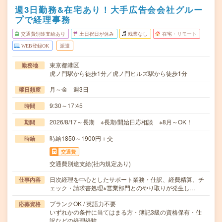
週3日勤務&在宅あり！大手広告会会社グルー
プで経理事務
交通費別途支給あり
土日祝日が休み
残業なし
在宅・リモート
WEB登録OK
派遣
東京都港区
勤務地
虎ノ門駅から徒歩1分／虎ノ門ヒルズ駅から徒歩1分
月～金 週3日
曜日頻度
9:30～17:45
時間
2026/8/17～長期 ※長期/開始日応相談 ※8月～OK！
期間
時給1850～1900円＋交
時給
交通費
交通費別途支給(社内規定あり)
日次経理を中心としたサポート業務・仕訳、経費精算、チ
仕事内容
ェック・請求書処理※営業部門とのやり取りが発生し…
ブランクOK / 英語力不要
応募資格
いずれかの条件に当てはまる方・簿記3級の資格保有・仕
訳などの経理経験