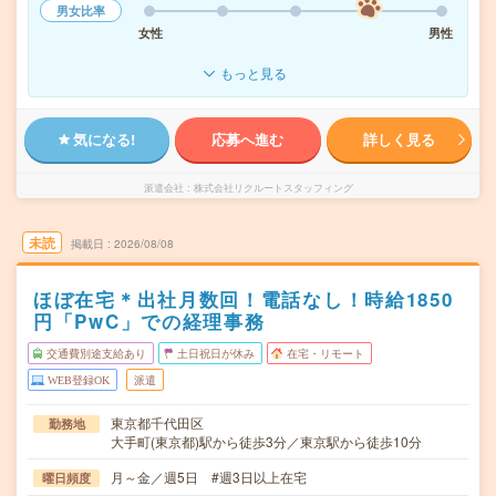
男女比率
女性
男性
もっと見る
気になる!
応募へ進む
詳しく見る
派遣会社
株式会社リクルートスタッフィング
未読
掲載日
2026/08/08
ほぼ在宅＊出社月数回！電話なし！時給1850
円「PwC」での経理事務
交通費別途支給あり
土日祝日が休み
在宅・リモート
WEB登録OK
派遣
東京都千代田区
勤務地
大手町(東京都)駅から徒歩3分／東京駅から徒歩10分
月～金／週5日 #週3日以上在宅
曜日頻度