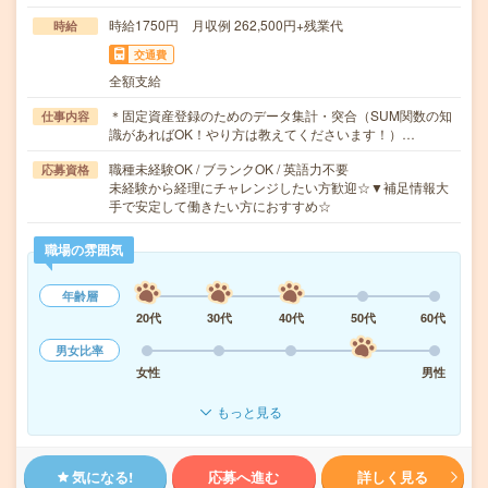
時給1750円 月収例 262,500円+残業代
時給
交通費
全額支給
＊固定資産登録のためのデータ集計・突合（SUM関数の知
仕事内容
識があればOK！やり方は教えてくださいます！）…
職種未経験OK / ブランクOK / 英語力不要
応募資格
未経験から経理にチャレンジしたい方歓迎☆▼補足情報大
手で安定して働きたい方におすすめ☆
職場の雰囲気
年齢層
20代
30代
40代
50代
60代
男女比率
女性
男性
もっと見る
気になる!
応募へ進む
詳しく見る