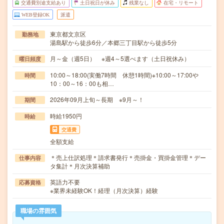
交通費別途支給あり
土日祝日が休み
残業なし
在宅・リモート
WEB登録OK
派遣
東京都文京区
勤務地
湯島駅から徒歩6分／本郷三丁目駅から徒歩5分
月～金（週5日） ※週4～5選べます（土日祝休み）
曜日頻度
10:00～18:00(実働7時間 休憩1時間)※10:00～17:00や
時間
10：00～16：00も相…
2026年09月上旬～長期 ※9月～！
期間
時給1950円
時給
交通費
全額支給
＊売上仕訳処理＊請求書発行＊売掛金・買掛金管理＊デー
仕事内容
タ集計＊月次決算補助
英語力不要
応募資格
※業界未経験OK！経理（月次決算）経験
職場の雰囲気