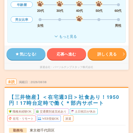
年齢層
20代
30代
40代
50代
60代
男女比率
女性
男性
もっと見る
気になる!
応募へ進む
詳しく見る
派遣会社
パーソルテンプスタッフ株式会社
未読
掲載日
2026/08/08
【三井物産】＜在宅週3日＞社食あり！1950
円！17時台定時で働く＊部内サポート
職種未経験OK
交通費別途支給あり
土日祝日が休み
在宅・リモート
WEB登録OK
派遣
東京都千代田区
勤務地