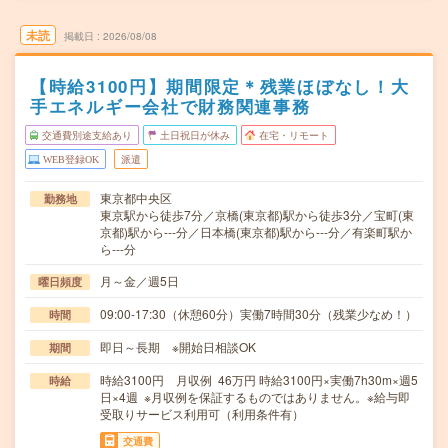
未読
掲載日
2026/08/08
【時給3100円】期間限定＊残業ほぼなし！大
手エネルギー会社で財務関連事務
交通費別途支給あり
土日祝日が休み
在宅・リモート
WEB登録OK
派遣
東京都中央区
勤務地
東京駅から徒歩7分／京橋(東京都)駅から徒歩3分／宝町(東
京都)駅から---分／日本橋(東京都)駅から---分／有楽町駅か
ら---分
月～金／週5日
曜日頻度
09:00-17:30（休憩60分）実働7時間30分（残業少なめ！）
時間
即日～長期 ※開始日相談OK
期間
時給3100円 月収例 46万円 時給3100円×実働7h30m×週5
時給
日×4週 ※月収例を保証するものではありません。※給与即
受取りサービス利用可（利用条件有）
交通費