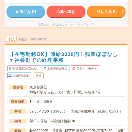
気になる!
応募へ進む
詳しく見る
派遣会社
株式会社リクルートスタッフィング
未読
掲載日
2026/08/08
【在宅勤務OK】時給3000円！残業ほぼなし
▼神谷町での経理事務
交通費別途支給あり
土日祝日が休み
在宅・リモート
WEB登録OK
派遣
東京都港区
勤務地
神谷町駅から徒歩3分／虎ノ門駅から徒歩7分
月～金／週5日
曜日頻度
09:00-17:30（休憩60分）実働7時間30分（残業少なめ！）
時間
即日～長期 ※開始日相談OK
期間
時給3000円 月収例 45万円 時給3000円×実働7h30m×週5
時給