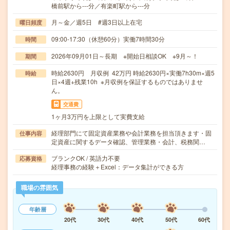
橋前駅から---分／有楽町駅から---分
月～金／週5日 #週3日以上在宅
曜日頻度
09:00-17:30（休憩60分）実働7時間30分
時間
2026年09月01日～長期 ※開始日相談OK ※9月～！
期間
時給2630円 月収例 42万円 時給2630円×実働7h30m×週5
時給
日×4週+残業10h ※月収例を保証するものではありませ
ん。
交通費
1ヶ月3万円を上限として実費支給
経理部門にて固定資産業務や会計業務を担当頂きます・固
仕事内容
定資産に関するデータ確認、管理業務・会計、税務関…
ブランクOK / 英語力不要
応募資格
経理事務の経験＋Excel：データ集計ができる方
職場の雰囲気
年齢層
20代
30代
40代
50代
60代