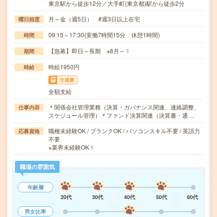
東京駅から徒歩12分／大手町(東京都)駅から徒歩2分
月～金（週5日） #週3日以上在宅
曜日頻度
09:15～17:30(実働7時間15分 休憩1時間)
時間
【急募】即日～長期 ※8月～！
期間
時給1950円
時給
交通費
全額支給
＊関係会社管理業務（決算・ガバナンス関連、連絡調整、
仕事内容
スケジュール管理）＊ファンド決算関連（決算書・通…
職種未経験OK / ブランクOK / パソコンスキル不要 / 英語力
応募資格
不要
※業界未経験OK！
職場の雰囲気
年齢層
20代
30代
40代
50代
60代
男女比率