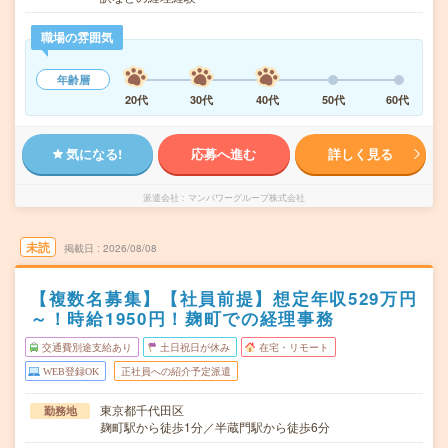
職場の雰囲気
年齢層
20代
30代
40代
50代
60代
気になる!
応募へ進む
詳しく見る
派遣会社
マンパワーグループ株式会社
未読
掲載日
2026/08/08
【複数名募集】【社員前提】想定年収529万円
～！時給1950円！麹町での経理事務
交通費別途支給あり
土日祝日が休み
在宅・リモート
WEB登録OK
正社員への紹介予定派遣
東京都千代田区
勤務地
麹町駅から徒歩1分／半蔵門駅から徒歩6分