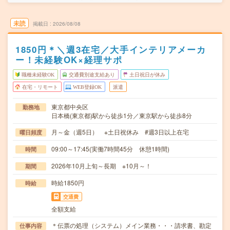
未読
掲載日
2026/08/08
1850円＊＼週3在宅／大手インテリアメーカ
ー！未経験OK×経理サポ
職種未経験OK
交通費別途支給あり
土日祝日が休み
在宅・リモート
WEB登録OK
派遣
東京都中央区
勤務地
日本橋(東京都)駅から徒歩1分／東京駅から徒歩8分
月～金（週5日） ※土日祝休み #週3日以上在宅
曜日頻度
09:00～17:45(実働7時間45分 休憩1時間)
時間
2026年10月上旬～長期 ※10月～！
期間
時給1850円
時給
交通費
全額支給
＊伝票の処理（システム）メイン業務・・・請求書、勘定
仕事内容