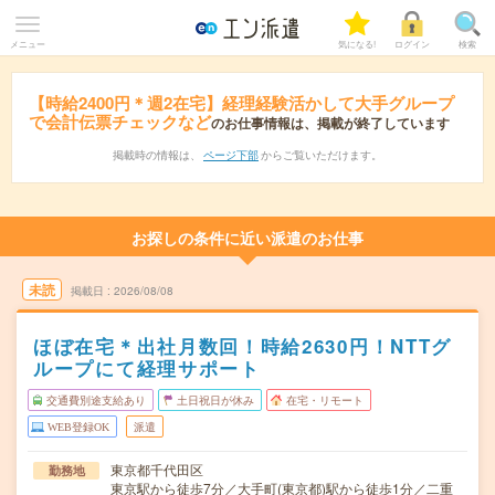
メニュー
気になる!
ログイン
検索
【時給2400円＊週2在宅】経理経験活かして大手グループ
で会計伝票チェックなど
のお仕事情報は、掲載が終了しています
掲載時の情報は、
ページ下部
からご覧いただけます。
お探しの条件に近い派遣のお仕事
未読
掲載日
2026/08/08
ほぼ在宅＊出社月数回！時給2630円！NTTグ
ループにて経理サポート
交通費別途支給あり
土日祝日が休み
在宅・リモート
WEB登録OK
派遣
東京都千代田区
勤務地
東京駅から徒歩7分／大手町(東京都)駅から徒歩1分／二重