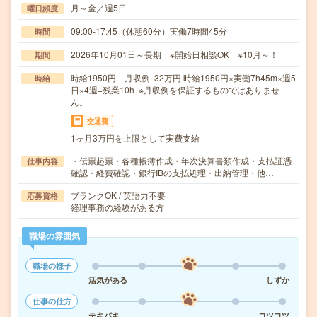
月～金／週5日
曜日頻度
09:00-17:45（休憩60分）実働7時間45分
時間
2026年10月01日～長期 ※開始日相談OK ※10月～！
期間
時給1950円 月収例 32万円 時給1950円×実働7h45m×週5
時給
日×4週+残業10h ※月収例を保証するものではありませ
ん。
交通費
1ヶ月3万円を上限として実費支給
・伝票起票・各種帳簿作成・年次決算書類作成・支払証憑
仕事内容
確認・経費確認・銀行IBの支払処理・出納管理・他…
ブランクOK / 英語力不要
応募資格
経理事務の経験がある方
職場の雰囲気
職場の様子
活気がある
しずか
仕事の仕方
テキパキ
コツコツ