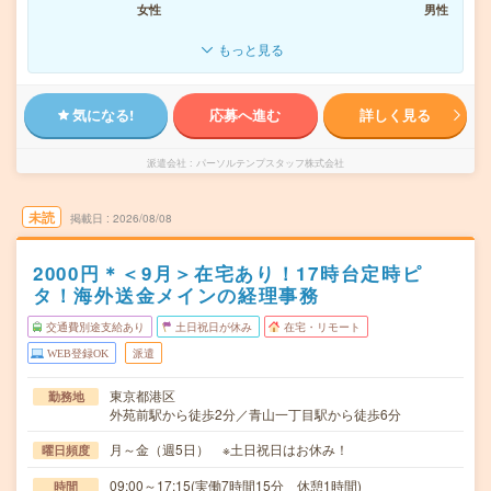
女性
男性
もっと見る
気になる!
応募へ進む
詳しく見る
派遣会社
パーソルテンプスタッフ株式会社
未読
掲載日
2026/08/08
2000円＊＜9月＞在宅あり！17時台定時ピ
タ！海外送金メインの経理事務
交通費別途支給あり
土日祝日が休み
在宅・リモート
WEB登録OK
派遣
東京都港区
勤務地
外苑前駅から徒歩2分／青山一丁目駅から徒歩6分
月～金（週5日） ※土日祝日はお休み！
曜日頻度
09:00～17:15(実働7時間15分 休憩1時間)
時間