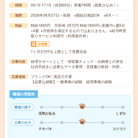
09:15-17:15（休憩60分）実働7時間（残業少なめ！）
時間
2026年08月27日～長期 ※開始日相談OK ※8月～！
期間
時給1850円 月収例 25万円 時給1850円×実働7h×週5日
時給
×4週 ※月収例を保証するものではありません。※給与即受
取りサービス利用可（利用条件有）
交通費
1ヶ月3万円を上限として実費支給
経理サポートとして・領収書チェック・出納簿との突合・
仕事内容
社内手続きに必要なデータ整理・見積書の取得・外部…
ブランクOK / 英語力不要
応募資格
【必要な経験】一般事務の経験、経理事務の経験
職場の雰囲気
職場の様子
活気がある
しずか
仕事の仕方
テキパキ
コツコツ