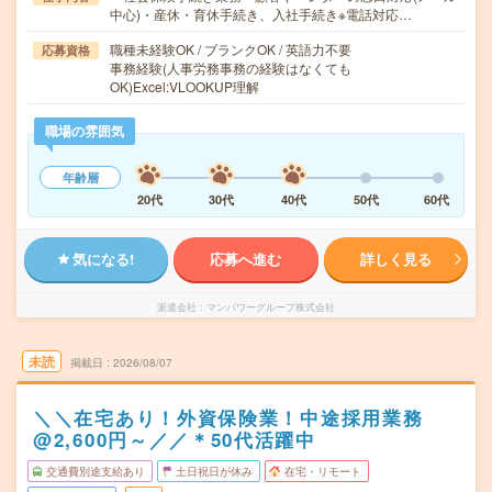
中心)・産休・育休手続き、入社手続き※電話対応…
職種未経験OK / ブランクOK / 英語力不要
応募資格
事務経験(人事労務事務の経験はなくても
OK)Excel:VLOOKUP理解
職場の雰囲気
年齢層
20代
30代
40代
50代
60代
気になる!
応募へ進む
詳しく見る
派遣会社
マンパワーグループ株式会社
未読
掲載日
2026/08/07
＼＼在宅あり！外資保険業！中途採用業務
@2,600円～／／＊50代活躍中
交通費別途支給あり
土日祝日が休み
在宅・リモート