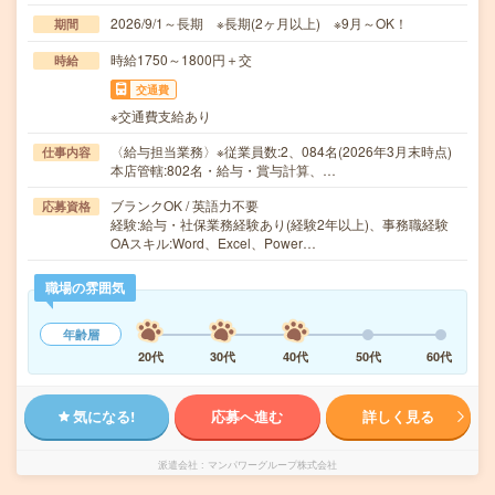
2026/9/1～長期 ※長期(2ヶ月以上) ※9月～OK！
期間
時給1750～1800円＋交
時給
交通費
※交通費支給あり
〈給与担当業務〉※従業員数:2、084名(2026年3月末時点)
仕事内容
本店管轄:802名・給与・賞与計算、…
ブランクOK / 英語力不要
応募資格
経験:給与・社保業務経験あり(経験2年以上)、事務職経験
OAスキル:Word、Excel、Power…
職場の雰囲気
年齢層
20代
30代
40代
50代
60代
気になる!
応募へ進む
詳しく見る
派遣会社
マンパワーグループ株式会社