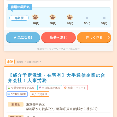
職場の雰囲気
年齢層
20代
30代
40代
50代
60代
気になる!
応募へ進む
詳しく見る
派遣会社
マンパワーグループ株式会社
未読
掲載日
2026/08/07
【紹介予定派遣・在宅有】大手通信企業の合
弁会社！人事労務
交通費別途支給あり
土日祝日が休み
在宅・リモート
WEB登録OK
紹介予定派遣
東京都中央区
勤務地
築地駅から徒歩7分／新富町(東京都)駅から徒歩9分
月～金