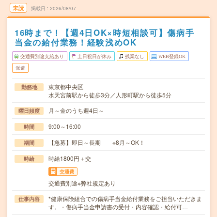
未読
掲載日
2026/08/07
16時まで！【週4日OK×時短相談可】傷病手
当金の給付業務！経験浅めOK
交通費別途支給あり
土日祝日が休み
残業なし
WEB登録OK
派遣
東京都中央区
勤務地
水天宮前駅から徒歩3分／人形町駅から徒歩5分
月～金のうち週4日～
曜日頻度
9:00～16:00
時間
【急募】即日～長期 ※8月～OK！
期間
時給1800円＋交
時給
交通費
交通費別途※弊社規定あり
*健康保険組合での傷病手当金給付業務をご担当いただきま
仕事内容
す。・傷病手当金申請書の受付・内容確認・給付可…