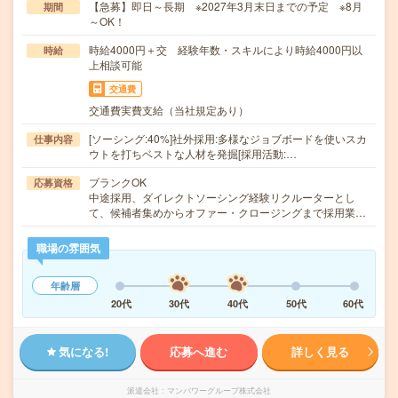
【急募】即日～長期 ※2027年3月末日までの予定 ※8月
期間
～OK！
時給4000円＋交 経験年数・スキルにより時給4000円以
時給
上相談可能
交通費
交通費実費支給（当社規定あり）
[ソーシング:40%]社外採用:多様なジョブボードを使いスカ
仕事内容
ウトを打ちベストな人材を発掘[採用活動:…
ブランクOK
応募資格
中途採用、ダイレクトソーシング経験リクルーターとし
て、候補者集めからオファー・クロージングまで採用業…
職場の雰囲気
年齢層
20代
30代
40代
50代
60代
気になる!
応募へ進む
詳しく見る
派遣会社
マンパワーグループ株式会社