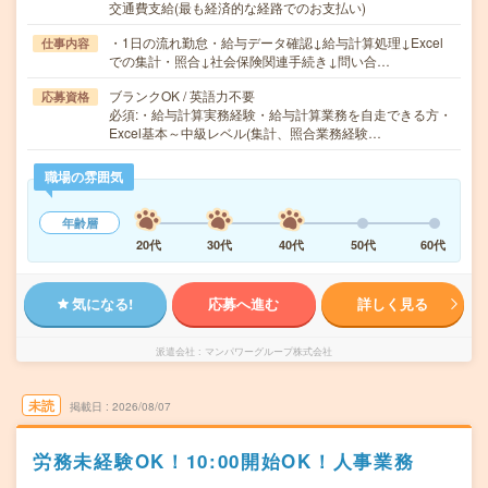
交通費支給(最も経済的な経路でのお支払い)
・1日の流れ勤怠・給与データ確認↓給与計算処理↓Excel
仕事内容
での集計・照合↓社会保険関連手続き↓問い合…
ブランクOK / 英語力不要
応募資格
必須:・給与計算実務経験・給与計算業務を自走できる方・
Excel基本～中級レベル(集計、照合業務経験…
職場の雰囲気
年齢層
20代
30代
40代
50代
60代
気になる!
応募へ進む
詳しく見る
派遣会社
マンパワーグループ株式会社
未読
掲載日
2026/08/07
労務未経験OK！10:00開始OK！人事業務