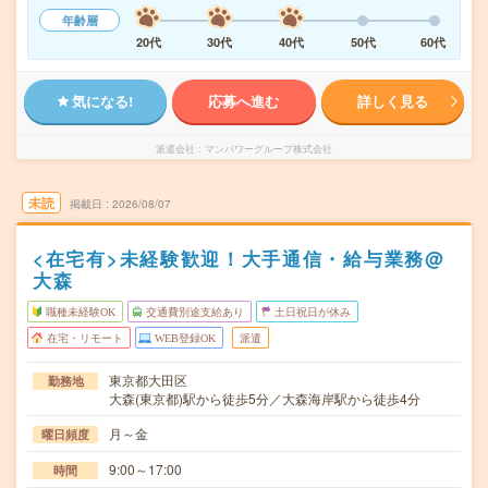
年齢層
20代
30代
40代
50代
60代
気になる!
応募へ進む
詳しく見る
派遣会社
マンパワーグループ株式会社
未読
掲載日
2026/08/07
<在宅有>未経験歓迎！大手通信・給与業務@
大森
職種未経験OK
交通費別途支給あり
土日祝日が休み
在宅・リモート
WEB登録OK
派遣
東京都大田区
勤務地
大森(東京都)駅から徒歩5分／大森海岸駅から徒歩4分
月～金
曜日頻度
9:00～17:00
時間