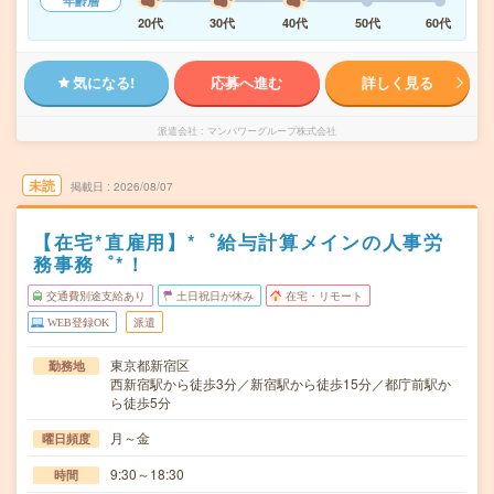
年齢層
20代
30代
40代
50代
60代
気になる!
応募へ進む
詳しく見る
派遣会社
マンパワーグループ株式会社
未読
掲載日
2026/08/07
【在宅*直雇用】*゜給与計算メインの人事労
務事務゜*！
交通費別途支給あり
土日祝日が休み
在宅・リモート
WEB登録OK
派遣
東京都新宿区
勤務地
西新宿駅から徒歩3分／新宿駅から徒歩15分／都庁前駅か
ら徒歩5分
月～金
曜日頻度
9:30～18:30
時間