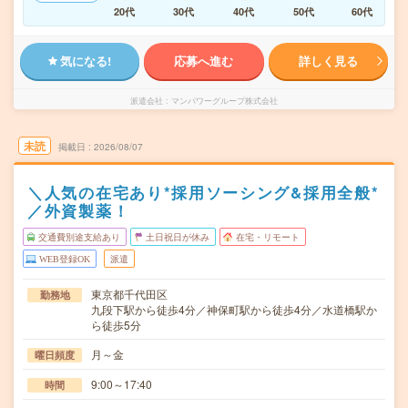
20代
30代
40代
50代
60代
気になる!
応募へ進む
詳しく見る
派遣会社
マンパワーグループ株式会社
未読
掲載日
2026/08/07
＼人気の在宅あり*採用ソーシング&採用全般*
／外資製薬！
交通費別途支給あり
土日祝日が休み
在宅・リモート
WEB登録OK
派遣
東京都千代田区
勤務地
九段下駅から徒歩4分／神保町駅から徒歩4分／水道橋駅か
ら徒歩5分
月～金
曜日頻度
9:00～17:40
時間