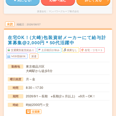
派遣会社
マンパワーグループ株式会社
未読
掲載日
2026/08/07
在宅OK！(大崎)包装資材メーカーにて給与計
算募集@2,000円＊50代活躍中
交通費別途支給あり
土日祝日が休み
残業なし
在宅・リモート
WEB登録OK
派遣
東京都品川区
勤務地
大崎駅から徒歩5分
月～金
曜日頻度
8:30～17:30
時間
2026/9/1～長期 ※長期(2ヶ月以上) ※9月～OK！
期間
時給2000円＋交
時給
交通費