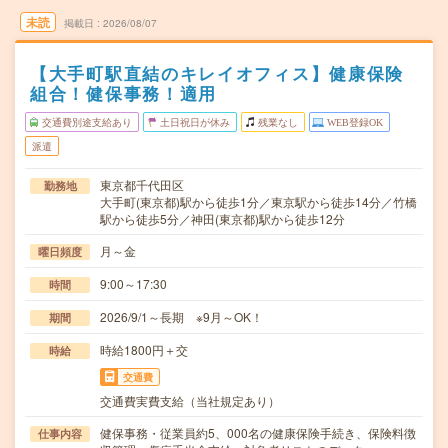
未読
掲載日
2026/08/07
【大手町駅直結のキレイオフィス】健康保険
組合！健保事務！適用
交通費別途支給あり
土日祝日が休み
残業なし
WEB登録OK
派遣
東京都千代田区
勤務地
大手町(東京都)駅から徒歩1分／東京駅から徒歩14分／竹橋
駅から徒歩5分／神田(東京都)駅から徒歩12分
月～金
曜日頻度
9:00～17:30
時間
2026/9/1～長期 ※9月～OK！
期間
時給1800円＋交
時給
交通費
交通費実費支給（当社規定あり）
健保事務・従業員約5、000名の健康保険手続き、保険料徴
仕事内容