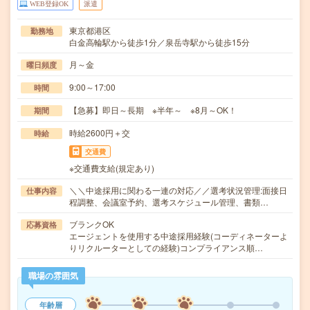
WEB登録OK
派遣
東京都港区
勤務地
白金高輪駅から徒歩1分／泉岳寺駅から徒歩15分
月～金
曜日頻度
9:00～17:00
時間
【急募】即日～長期 ※半年～ ※8月～OK！
期間
時給2600円＋交
時給
交通費
※交通費支給(規定あり)
＼＼中途採用に関わる一連の対応／／選考状況管理:面接日
仕事内容
程調整、会議室予約、選考スケジュール管理、書類…
ブランクOK
応募資格
エージェントを使用する中途採用経験(コーディネーターよ
りリクルーターとしての経験)コンプライアンス順…
職場の雰囲気
年齢層