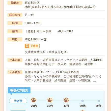
東京都港区
勤務地
赤坂(東京都)駅から徒歩3分／溜池山王駅から徒歩7分
月～金
曜日頻度
8:30～17:30
時間
【急募】即日～長期 ※8月～OK！
期間
時給1800円＋交
時給
交通費
交通費実費支給（当社規定あり）
人事・給与・証明書周りのバックオフィス業務・人事BPO
仕事内容
業務の給与に関わるデータ入力、書類整理・発送準…
職種未経験OK / ブランクOK / 英語力不要
応募資格
必須・なんらかの事務経験・ご出社可能な方(在宅メイン)
尚可・人事労務経験・給与関連、退職・休職関連、…
職場の雰囲気
年齢層
20代
30代
40代
50代
60代