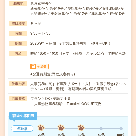
東京都中央区
勤務地
新橋駅から徒歩10分／汐留駅から徒歩7分／築地市場駅か
ら徒歩5分／東銀座駅から徒歩12分／築地駅から徒歩10分
月～金
曜日頻度
9:30～17:30
時間
2026/9/1～長期 ※開始日相談可能 ※9月～OK！
期間
時給1850～1950円＋交 ※経験・スキルに応じて時給相談
時給
可
交通費
※交通費別途(弊社規定有り)
人事労務に関する事務サポート・入社・退職手続き(各シス
仕事内容
テムへの登録・更新)・有期契約者の契約変更手続…
ブランクOK / 英語力不要
応募資格
・人事総務事務経験・Excel:VLOOKUP実務
職場の雰囲気
年齢層
20代
30代
40代
50代
60代