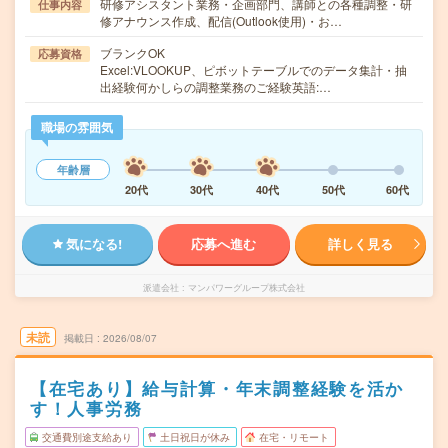
研修アシスタント業務・企画部門、講師との各種調整・研
仕事内容
修アナウンス作成、配信(Outlook使用)・お…
ブランクOK
応募資格
Excel:VLOOKUP、ピボットテーブルでのデータ集計・抽
出経験何かしらの調整業務のご経験英語:…
職場の雰囲気
年齢層
20代
30代
40代
50代
60代
気になる!
応募へ進む
詳しく見る
派遣会社
マンパワーグループ株式会社
未読
掲載日
2026/08/07
【在宅あり】給与計算・年末調整経験を活か
す！人事労務
交通費別途支給あり
土日祝日が休み
在宅・リモート