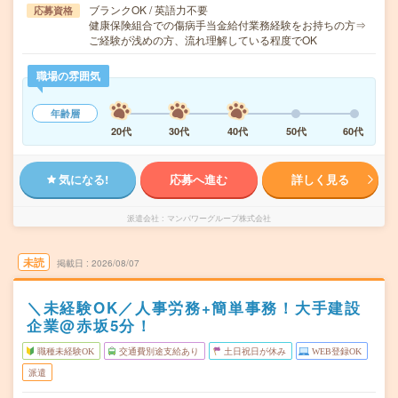
ブランクOK / 英語力不要
応募資格
健康保険組合での傷病手当金給付業務経験をお持ちの方⇒
ご経験が浅めの方、流れ理解している程度でOK
職場の雰囲気
年齢層
20代
30代
40代
50代
60代
気になる!
応募へ進む
詳しく見る
派遣会社
マンパワーグループ株式会社
未読
掲載日
2026/08/07
＼未経験OK／人事労務+簡単事務！大手建設
企業@赤坂5分！
職種未経験OK
交通費別途支給あり
土日祝日が休み
WEB登録OK
派遣