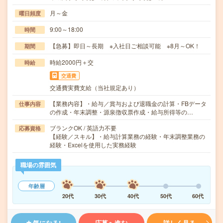
月～金
曜日頻度
9:00～18:00
時間
【急募】即日～長期 ※入社日ご相談可能 ※8月～OK！
期間
時給2000円＋交
時給
交通費
交通費実費支給（当社規定あり）
【業務内容】・給与／賞与および退職金の計算・FBデータ
仕事内容
の作成・年末調整・源泉徴収票作成・給与所得等の…
ブランクOK / 英語力不要
応募資格
【経験／スキル】・給与計算業務の経験・年末調整業務の
経験・Excelを使用した実務経験
職場の雰囲気
年齢層
20代
30代
40代
50代
60代
気になる!
応募へ進む
詳しく見る