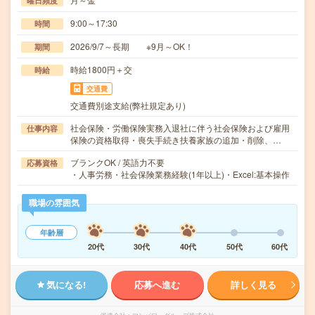
曜日頻度
9:00～17:30
時間
2026/9/7～長期 ※9月～OK！
期間
時給1800円＋交
時給
交通費
交通費別途支給(弊社規定あり)
社会保険・労働保険実務入退社に伴う社会保険および雇用
仕事内容
保険の資格取得・喪失手続き扶養家族の追加・削除、…
ブランクOK / 英語力不要
応募資格
・人事労務・社会保険業務経験(1年以上)・Excel:基本操作
職場の雰囲気
年齢層
20代
30代
40代
50代
60代
気になる!
応募へ進む
詳しく見る