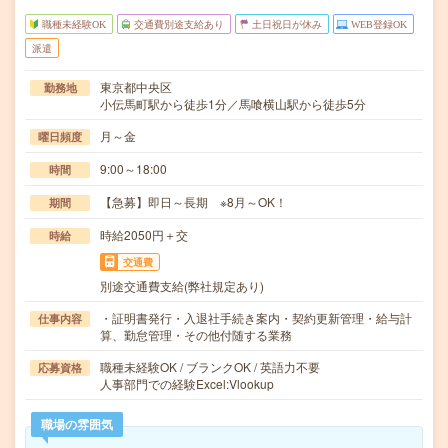
職種未経験OK
交通費別途支給あり
土日祝日が休み
WEB登録OK
派遣
東京都中央区
勤務地
小伝馬町駅から徒歩1分／馬喰横山駅から徒歩5分
月～金
曜日頻度
9:00～18:00
時間
【急募】即日～長期 ※8月～OK！
期間
時給2050円＋交
時給
交通費
別途交通費支給(弊社規定あり)
・証明書発行・入退社手続き案内・契約更新管理・給与計
仕事内容
算、勤怠管理・その他付随する業務
職種未経験OK / ブランクOK / 英語力不要
応募資格
人事部門での経験Excel:Vlookup
職場の雰囲気