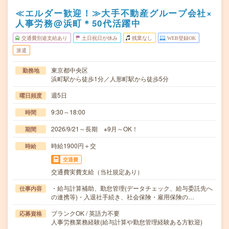
≪エルダー歓迎！≫大手不動産グループ会社×
人事労務@浜町＊50代活躍中
交通費別途支給あり
土日祝日が休み
残業なし
WEB登録OK
派遣
東京都中央区
勤務地
浜町駅から徒歩1分／人形町駅から徒歩5分
週5日
曜日頻度
9:30～18:00
時間
2026/9/21～長期 ※9月～OK！
期間
時給1900円＋交
時給
交通費
交通費実費支給（当社規定あり）
・給与計算補助、勤怠管理(データチェック、給与委託先へ
仕事内容
の連携等)・入退社手続き、社会保険・雇用保険の…
ブランクOK / 英語力不要
応募資格
人事労務業務経験(給与計算や勤怠管理経験ある方歓迎)