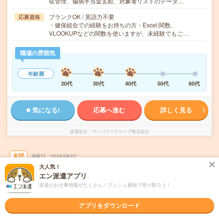
収管理、傷病手当金支給、対象者リストのデータ…
ブランクOK / 英語力不要
応募資格
・健保組合での経験をお持ちの方・Excel:関数、
VLOOKUPなどの関数を使いますが、未経験でもご…
職場の雰囲気
年齢層
20代
30代
40代
50代
60代
気になる!
応募へ進む
詳しく見る
派遣会社
マンパワーグループ株式会社
未読
掲載日
2026/08/07
大人気！
エン派遣アプリ
在宅OK！(大崎)大手シンクタンクにて経験不
派遣のお仕事情報がたくさん！プッシュ通知で受け取ろう！
問採用サポート！9月
アプリをダウンロード
交通費別途支給あり
土日祝日が休み
残業なし
在宅・リモート
WEB登録OK
派遣