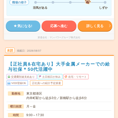
職場の様子
活気がある
しずか
気になる!
応募へ進む
詳しく見る
派遣会社
マンパワーグループ株式会社
未読
掲載日
2026/08/07
【正社員&在宅あり】大手金属メーカーでの給
与社保＊50代活躍中
交通費別途支給あり
土日祝日が休み
在宅・リモート
WEB登録OK
正社員への紹介予定派遣
東京都港区
勤務地
内幸町駅から徒歩3分／新橋駅から徒歩6分
月～金
曜日頻度
9:00～17:30
時間