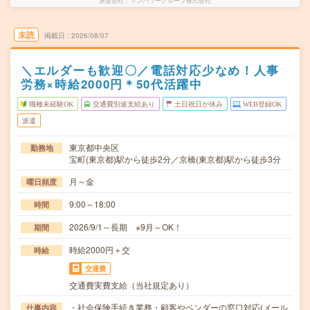
派遣会社
マンパワーグループ株式会社
未読
掲載日
2026/08/07
＼エルダーも歓迎〇／電話対応少なめ！人事
労務×時給2000円＊50代活躍中
職種未経験OK
交通費別途支給あり
土日祝日が休み
WEB登録OK
派遣
東京都中央区
勤務地
宝町(東京都)駅から徒歩2分／京橋(東京都)駅から徒歩3分
月～金
曜日頻度
9:00～18:00
時間
2026/9/1～長期 ※9月～OK！
期間
時給2000円＋交
時給
交通費
交通費実費支給（当社規定あり）
・社会保険手続き業務・顧客やベンダーの窓口対応(メール
仕事内容