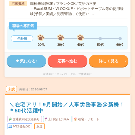
職種未経験OK / ブランクOK / 英語力不要
応募資格
・Excel:SUM・VLOOKUP・ピボットテーブル等の使用経
験(予算／実績／見積管理にて使用)・…
職場の雰囲気
年齢層
20代
30代
40代
50代
60代
気になる!
応募へ進む
詳しく見る
派遣会社
マンパワーグループ株式会社
未読
掲載日
2026/08/07
＼在宅アリ！9月開始／人事労務事務@新橋！
＊50代活躍中
交通費別途支給あり
土日祝日が休み
在宅・リモート
WEB登録OK
派遣