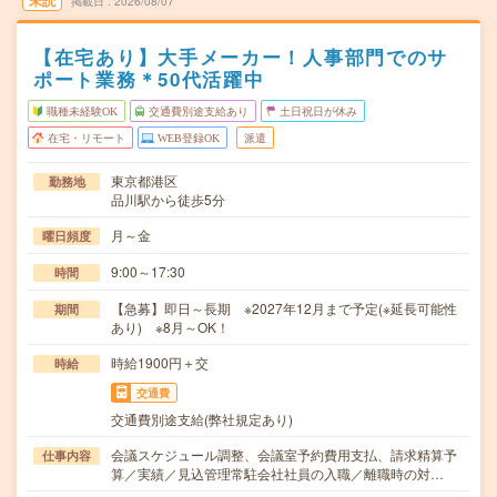
未読
掲載日
2026/08/07
【在宅あり】大手メーカー！人事部門でのサ
ポート業務＊50代活躍中
職種未経験OK
交通費別途支給あり
土日祝日が休み
在宅・リモート
WEB登録OK
派遣
東京都港区
勤務地
品川駅から徒歩5分
月～金
曜日頻度
9:00～17:30
時間
【急募】即日～長期 ※2027年12月まで予定(※延長可能性
期間
あり) ※8月～OK！
時給1900円＋交
時給
交通費
交通費別途支給(弊社規定あり)
会議スケジュール調整、会議室予約費用支払、請求精算予
仕事内容
算／実績／見込管理常駐会社社員の入職／離職時の対…