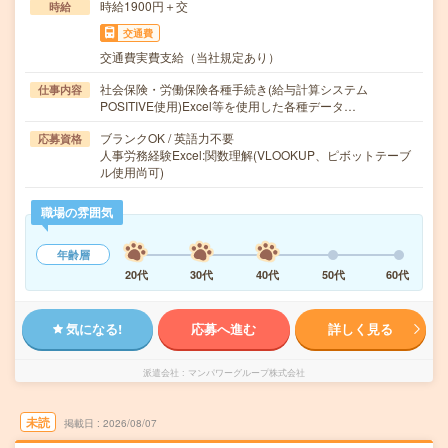
時給1900円＋交
時給
交通費
交通費実費支給（当社規定あり）
社会保険・労働保険各種手続き(給与計算システム
仕事内容
POSITIVE使用)Excel等を使用した各種データ…
ブランクOK / 英語力不要
応募資格
人事労務経験Excel:関数理解(VLOOKUP、ピボットテーブ
ル使用尚可)
職場の雰囲気
年齢層
20代
30代
40代
50代
60代
気になる!
応募へ進む
詳しく見る
派遣会社
マンパワーグループ株式会社
未読
掲載日
2026/08/07