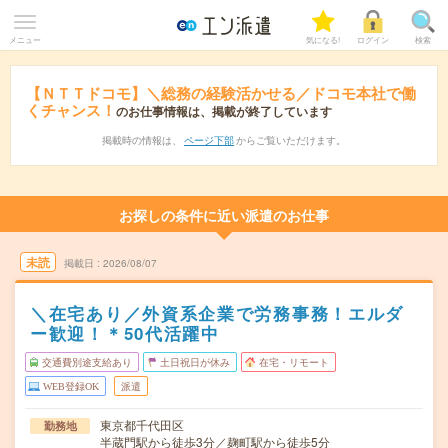
メニュー
気になる!
ログイン
検索
【ＮＴＴドコモ】＼総務の経験活かせる／ドコモ本社で働
くチャンス！
のお仕事情報は、掲載が終了しています
掲載時の情報は、
ページ下部
からご覧いただけます。
お探しの条件に近い派遣のお仕事
未読
掲載日
2026/08/07
＼在宅あり／外資系企業で労務事務！エルダ
ー歓迎！＊50代活躍中
交通費別途支給あり
土日祝日が休み
在宅・リモート
WEB登録OK
派遣
東京都千代田区
勤務地
半蔵門駅から徒歩3分／麹町駅から徒歩5分