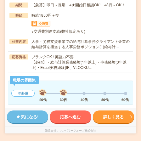
【急募】即日～長期 ※★開始日相談OK! ※8月～OK！
期間
時給1850円＋交
時給
交通費
※交通費別途支給(弊社規定あり)
人事・労務支援事業での給与計算事務クライアント企業の
仕事内容
給与計算を担当する人事労務ポジション(1)給与計…
ブランクOK / 英語力不要
応募資格
【必須】・給与計算業務経験(1年以上)・事務経験(3年以
上)・Excel実務経験(IF、VLOOKU…
職場の雰囲気
年齢層
20代
30代
40代
50代
60代
気になる!
応募へ進む
詳しく見る
派遣会社
マンパワーグループ株式会社