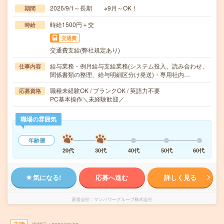
2026/9/1～長期 ※9月～OK！
期間
時給1500円＋交
時給
交通費
交通費支給(弊社規定あり)
給与業務・例月給与支給業務(システム投入、読み合わせ、
仕事内容
関係書類の整理、給与明細区分け発送)・専用社内…
職種未経験OK / ブランクOK / 英語力不要
応募資格
PC基本操作＼未経験歓迎／
職場の雰囲気
年齢層
20代
30代
40代
50代
60代
気になる!
応募へ進む
詳しく見る
派遣会社
マンパワーグループ株式会社