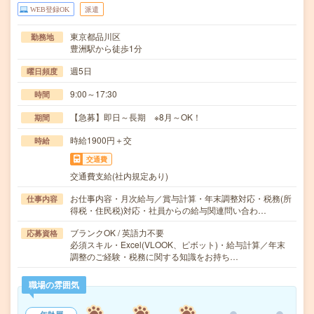
WEB登録OK
派遣
東京都品川区
勤務地
豊洲駅から徒歩1分
週5日
曜日頻度
9:00～17:30
時間
【急募】即日～長期 ※8月～OK！
期間
時給1900円＋交
時給
交通費
交通費支給(社内規定あり)
お仕事内容・月次給与／賞与計算・年末調整対応・税務(所
仕事内容
得税・住民税)対応・社員からの給与関連問い合わ…
ブランクOK / 英語力不要
応募資格
必須スキル・Excel(VLOOK、ピボット)・給与計算／年末
調整のご経験・税務に関する知識をお持ち…
職場の雰囲気