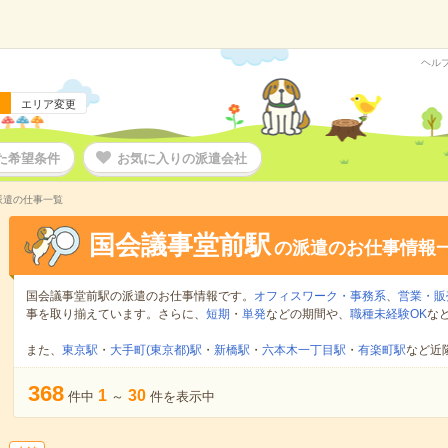
ヘル
エリア変更
た希望条件
お気に入りの派遣会社
派遣の仕事一覧
国会議事堂前駅
の派遣のお仕事情報
国会議事堂前駅の派遣のお仕事情報です。
オフィスワーク・事務系
、
営業・販
事を取り揃えています。さらに、
短期
・
単発
などの期間や、
職種未経験OK
な
また、
東京駅
・
大手町(東京都)駅
・
新橋駅
・
六本木一丁目駅
・
有楽町駅
など近
368
1
30
件中
～
件を表示中