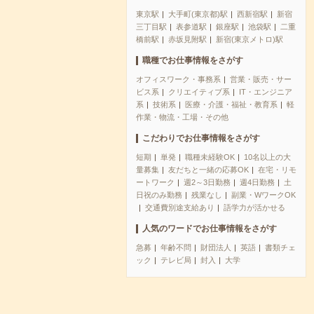
東京駅
大手町(東京都)駅
西新宿駅
新宿
三丁目駅
表参道駅
銀座駅
池袋駅
二重
橋前駅
赤坂見附駅
新宿(東京メトロ)駅
職種でお仕事情報をさがす
オフィスワーク・事務系
営業・販売・サー
ビス系
クリエイティブ系
IT・エンジニア
系
技術系
医療・介護・福祉・教育系
軽
作業・物流・工場・その他
こだわりでお仕事情報をさがす
短期
単発
職種未経験OK
10名以上の大
量募集
友だちと一緒の応募OK
在宅・リモ
ートワーク
週2～3日勤務
週4日勤務
土
日祝のみ勤務
残業なし
副業・WワークOK
交通費別途支給あり
語学力が活かせる
人気のワードでお仕事情報をさがす
急募
年齢不問
財団法人
英語
書類チェ
ック
テレビ局
封入
大学