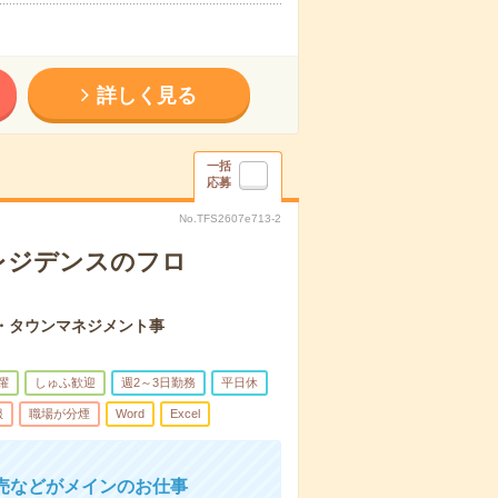
詳しく見る
一括
応募
No.TFS2607e713-2
レジデンスのフロ
・タウンマネジメント事
躍
しゅふ歓迎
週2～3日勤務
平日休
服
職場が分煙
Word
Excel
売などがメインのお仕事