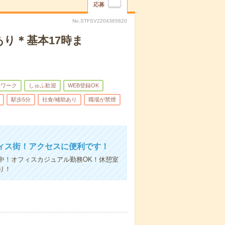
応募
No.STFSV2204365820
あり＊基本17時ま
トワーク
しゅふ歓迎
WEB登録OK
駅歩5分
社食/補助あり
職場が禁煙
ィス街！アクセスに便利です！
中！オフィスカジュアル勤務ОK！休憩室
り！