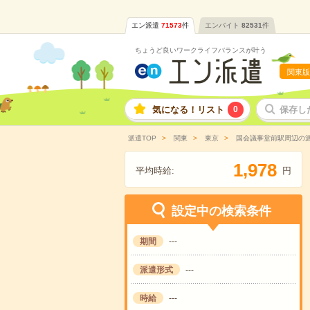
エン派遣
71573
件
エンバイト
82531
件
ちょうど良いワークライフバランスが叶う
関東版
気になる！リスト
0
保存し
派遣TOP
関東
東京
国会議事堂前駅周辺の
,
1
9
7
8
平均時給:
円
設定中の検索条件
期間
---
派遣形式
---
時給
---