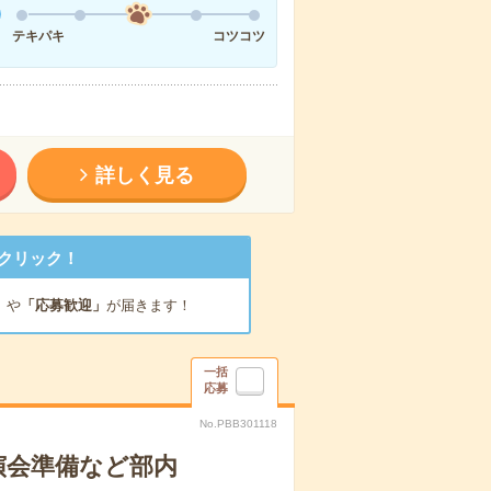
テキパキ
コツコツ
詳しく見る
クリック！
」
や
「応募歓迎」
が届きます！
一括
応募
No.PBB301118
演会準備など部内