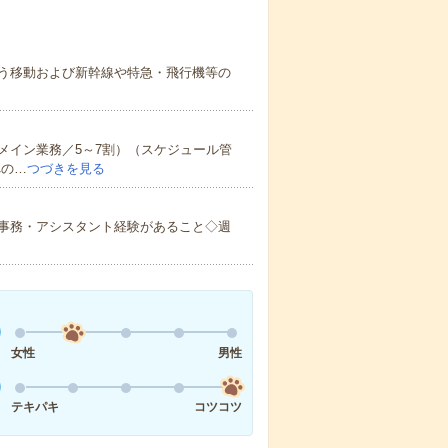
う移動および新幹線や特急・飛行機等の
メイン業務／5～7割）（スケジュール管
への…
つづきを見る
事務・アシスタント経験があること◇週
女性
男性
テキパキ
コツコツ