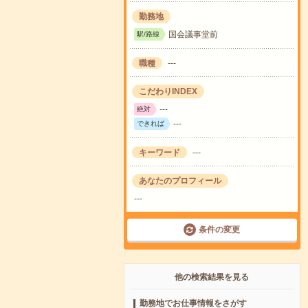
勤務地
国会議事堂前
駅/路線
職種
---
こだわりINDEX
---
絶対
---
できれば
キーワード
---
あなたのプロフィール
---
条件の変更
他の検索結果を見る
勤務地でお仕事情報をさがす