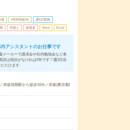
歓迎
WEB登録OK
週5日勤務
煙
外国人
派遣多
Word
Excel
部内アシスタントのお仕事です
薬メーカーで講演会や社内勉強会など各
英語は抵抗がなければOKです▽週3日在
いただけます
赤坂見附駅から徒歩10分／赤坂(東京都)