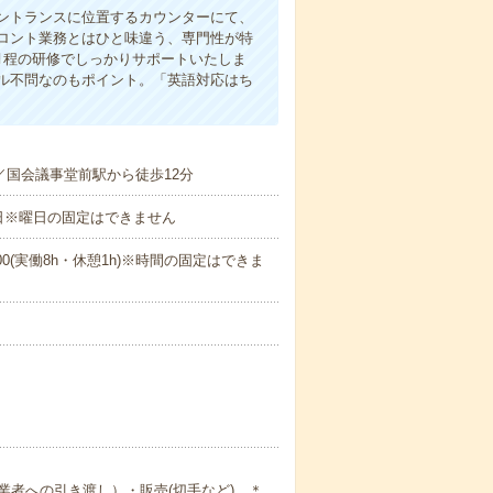
エントランスに位置するカウンターにて、
ロント業務とはひと味違う、専門性が特
月程の研修でしっかりサポートいたしま
ル不問なのもポイント。「英語対応はち
／国会議事堂前駅から徒歩12分
日※曜日の固定はできません
1：00(実働8h・休憩1h)※時間の固定はできま
者への引き渡し）・販売(切手など) ＊