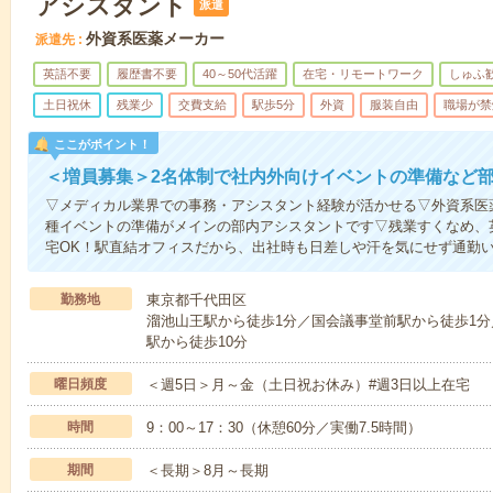
アシスタント
派遣
外資系医薬メーカー
派遣先
英語不要
履歴書不要
40～50代活躍
在宅・リモートワーク
しゅふ
土日祝休
残業少
交費支給
駅歩5分
外資
服装自由
職場が禁
ここがポイント！
＜増員募集＞2名体制で社内外向けイベントの準備など
▽メディカル業界での事務・アシスタント経験が活かせる▽外資系医
種イベントの準備がメインの部内アシスタントです▽残業すくなめ、
宅OK！駅直結オフィスだから、出社時も日差しや汗を気にせず通勤
勤務地
東京都千代田区
溜池山王駅から徒歩1分／国会議事堂前駅から徒歩1分／
駅から徒歩10分
曜日頻度
＜週5日＞月～金（土日祝お休み）#週3日以上在宅
時間
9：00～17：30（休憩60分／実働7.5時間）
期間
＜長期＞8月～長期