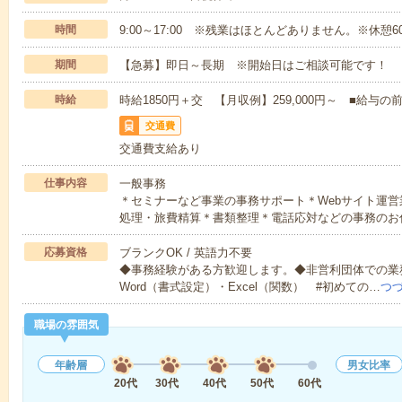
時間
9:00～17:00 ※残業はほとんどありません。※休憩6
期間
【急募】即日～長期 ※開始日はご相談可能です！
時給
時給1850円＋交 【月収例】259,000円～ ■給
交通費
交通費支給あり
仕事内容
一般事務
＊セミナーなど事業の事務サポート＊Webサイト運
処理・旅費精算＊書類整理＊電話応対などの事務のお
応募資格
ブランクOK / 英語力不要
◆事務経験がある方歓迎します。◆非営利団体での業
Word（書式設定）・Excel（関数） #初めての…
つ
職場の雰囲気
年齢層
男女比率
20代
30代
40代
50代
60代