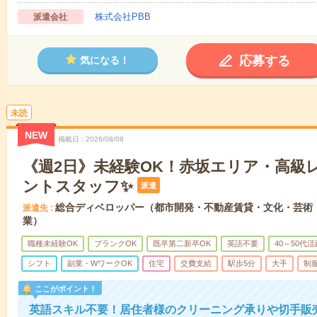
株式会社PBB
派遣会社
応募する
気になる！
未読
NEW
掲載日
2026/08/08
《週2日》未経験OK！赤坂エリア・高級
ントスタッフ✨
派遣
総合ディベロッパー（都市開発・不動産賃貸・文化・芸術
派遣先
業）
職種未経験OK
ブランクOK
既卒第二新卒OK
英語不要
40～50代活
シフト
副業・WワークOK
住宅
交費支給
駅歩5分
大手
制
ここがポイント！
英語スキル不要！居住者様のクリーニング承りや切手販