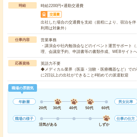
時給
時給2200円+通勤交通費
交通費
出社した場合の交通費を支給（規程により、宿泊を伴
利用は対象外）
仕事内容
営業事務
・講演会や社内勉強会などのイベント運営サポート（
理、会議室予約、申請書等の書類作成、WEBサイト
応募資格
英語力不要
◆メディカル業界（医薬・治験・医療機器など）での
に2日以上の出社ができること#初めての派遣歓迎
職場の雰囲気
年齢層
男女比率
20代
30代
40代
50代
60代
職場の様子
仕事の仕方
活気がある
しずか