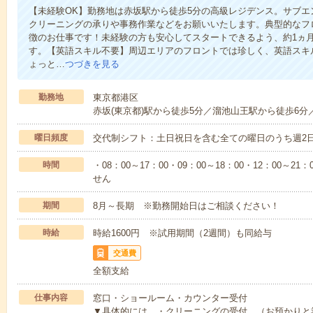
【未経験OK】勤務地は赤坂駅から徒歩5分の高級レジデンス。サブ
クリーニングの承りや事務作業などをお願いいたします。典型的なフ
徴のお仕事です！未経験の方も安心してスタートできるよう、約1ヵ
す。【英語スキル不要】周辺エリアのフロントでは珍しく、英語スキ
ょっと…
つづきを見る
勤務地
東京都港区
赤坂(東京都)駅から徒歩5分／溜池山王駅から徒歩6分
曜日頻度
交代制シフト：土日祝日を含む全ての曜日のうち週2
時間
・08：00～17：00・09：00～18：00・12：00～2
せん
期間
8月～長期 ※勤務開始日はご相談ください！
時給
時給1600円 ※試用期間（2週間）も同給与
交通費
全額支給
仕事内容
窓口・ショールーム・カウンター受付
▼具体的には…・クリーニングの受付 （お預かりと業