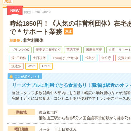
未読
NEW
掲載日
2026/08/08
時給1850円！《人気の非営利団体》在宅
で＊サポート業務
派遣
非営利団体
派遣先
ブランクOK
既卒第二新卒OK
英語不要
履歴書不要
在宅・リモー
週5日勤務
土日祝休
17時前までの仕事
残業少
官公庁
交費支給
派遣多
Word
Excel
ここがポイント！
リーズナブルに利用できる食堂あり！職場は駅近のオフ
当社スタッフ多数就業中＆部内にも在籍！幅広い年齢層の方々が活躍
完備！近くには飲食店・コンビニもあり便利です！ランチスペースあ
勤務地
東京都港区
溜池山王駅から徒歩5分／国会議事堂前駅から徒歩7分
曜日頻度
月～金 ※土日祝休み