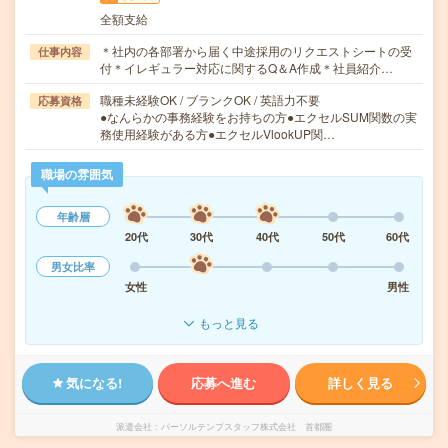
全額支給
＊社内の各部署から届く中途採用のリクエストシートの受
仕事内容
付＊イレギュラー対応に関するQ＆A作成＊社員紹介…
職種未経験OK / ブランクOK / 英語力不要
応募資格
●なんらかの事務経験をお持ちの方●エクセルSUM関数の実
務使用経験がある方●エクセルVlookUP関…
職場の雰囲気
年齢層
20代
30代
40代
50代
60代
男女比率
女性
男性
もっと見る
気になる!
応募へ進む
詳しく見る
派遣会社
パーソルテンプスタッフ株式会社 首都圏