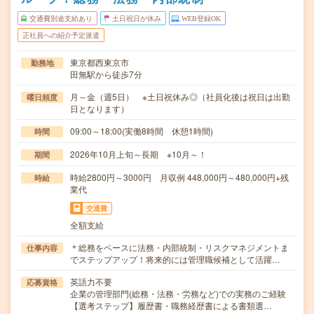
交通費別途支給あり
土日祝日が休み
WEB登録OK
正社員への紹介予定派遣
東京都西東京市
勤務地
田無駅から徒歩7分
月～金（週5日） ※土日祝休み◎（社員化後は祝日は出勤
曜日頻度
日となります）
09:00～18:00(実働8時間 休憩1時間)
時間
2026年10月上旬～長期 ※10月～！
期間
時給2800円～3000円 月収例 448,000円～480,000円+残
時給
業代
交通費
全額支給
＊総務をベースに法務・内部統制・リスクマネジメントま
仕事内容
でステップアップ！将来的には管理職候補として活躍…
英語力不要
応募資格
企業の管理部門(総務・法務・労務など)での実務のご経験
【選考ステップ】履歴書・職務経歴書による書類選…