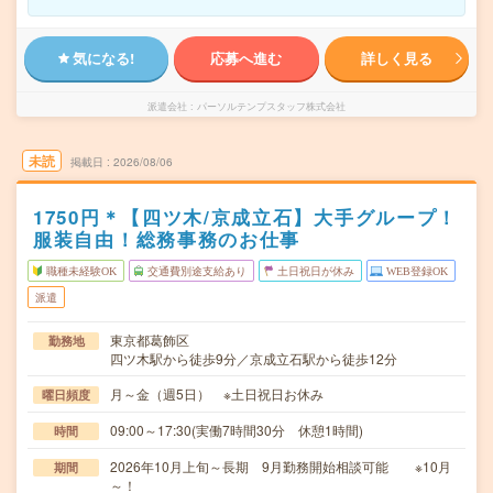
気になる!
応募へ進む
詳しく見る
派遣会社
パーソルテンプスタッフ株式会社
未読
掲載日
2026/08/06
1750円＊【四ツ木/京成立石】大手グループ！
服装自由！総務事務のお仕事
職種未経験OK
交通費別途支給あり
土日祝日が休み
WEB登録OK
派遣
東京都葛飾区
勤務地
四ツ木駅から徒歩9分／京成立石駅から徒歩12分
月～金（週5日） ※土日祝日お休み
曜日頻度
09:00～17:30(実働7時間30分 休憩1時間)
時間
2026年10月上旬～長期 9月勤務開始相談可能 ※10月
期間
～！