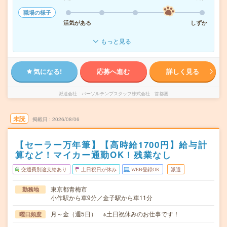
職場の様子
活気がある
しずか
もっと見る
気になる!
応募へ進む
詳しく見る
派遣会社
パーソルテンプスタッフ株式会社 首都圏
未読
掲載日
2026/08/06
【セーラー万年筆】【高時給1700円】給与計
算など！マイカー通勤OK！残業なし
交通費別途支給あり
土日祝日が休み
WEB登録OK
派遣
東京都青梅市
勤務地
小作駅から車9分／金子駅から車11分
月～金（週5日） ※土日祝休みのお仕事です！
曜日頻度