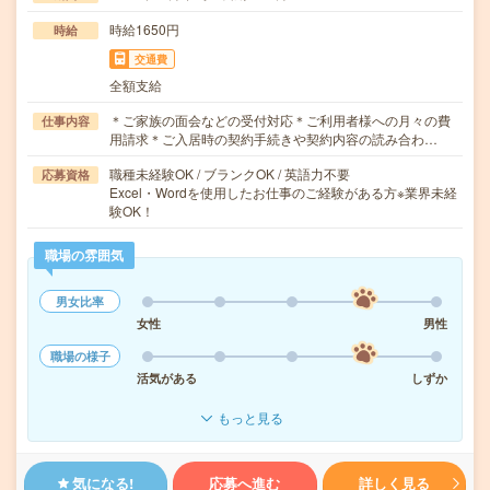
時給1650円
時給
交通費
全額支給
＊ご家族の面会などの受付対応＊ご利用者様への月々の費
仕事内容
用請求＊ご入居時の契約手続きや契約内容の読み合わ…
職種未経験OK / ブランクOK / 英語力不要
応募資格
Excel・Wordを使用したお仕事のご経験がある方※業界未経
験OK！
職場の雰囲気
男女比率
女性
男性
職場の様子
活気がある
しずか
もっと見る
気になる!
応募へ進む
詳しく見る