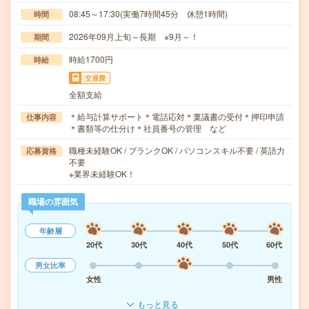
08:45～17:30(実働7時間45分 休憩1時間)
時間
2026年09月上旬～長期 ※9月～！
期間
時給1700円
時給
交通費
全額支給
＊給与計算サポート＊電話応対＊稟議書の受付＊押印申請
仕事内容
＊書類等の仕分け＊社員番号の管理 など
職種未経験OK / ブランクOK / パソコンスキル不要 / 英語力
応募資格
不要
※業界未経験OK！
職場の雰囲気
年齢層
20代
30代
40代
50代
60代
男女比率
女性
男性
もっと見る