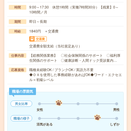
9:00～17:30 休憩1時間（実働7時間30分）【残業】0～
時間
10時間／月
即日～長期
期間
1840円 ＋交通費
時給
交通費
交通費全額支給（当社規定あり）
【総務関係業務】 〇社会保険関係のサポート 〇福利厚
仕事内容
生関係のサポート 〇健康診断・人間ドック受診案内…
職種未経験OK / ブランクOK / 英語力不要
応募資格
◆ＯＡを使用した事務経験があればOK◆ワード・エクセエ
ル＝初級レベル
職場の雰囲気
男女比率
女性
男性
職場の様子
活気がある
しずか