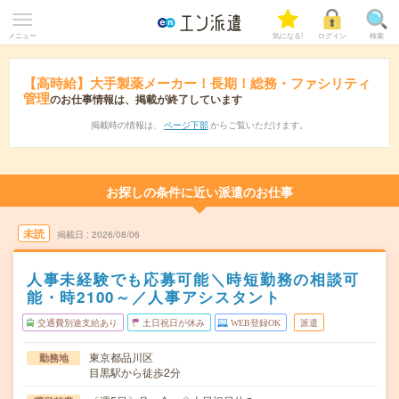
メニュー
気になる!
ログイン
検索
【高時給】大手製薬メーカー！長期！総務・ファシリティ
管理
のお仕事情報は、掲載が終了しています
掲載時の情報は、
ページ下部
からご覧いただけます。
お探しの条件に近い派遣のお仕事
未読
掲載日
2026/08/06
人事未経験でも応募可能＼時短勤務の相談可
能・時2100～／人事アシスタント
交通費別途支給あり
土日祝日が休み
WEB登録OK
派遣
東京都品川区
勤務地
目黒駅から徒歩2分