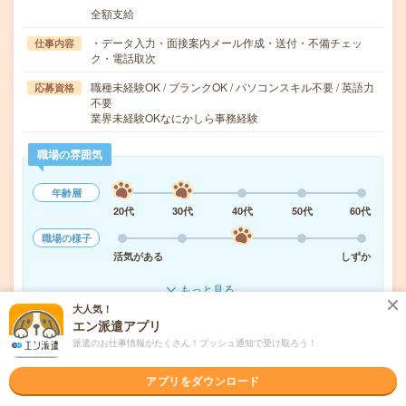
全額支給
・データ入力・面接案内メール作成・送付・不備チェッ
仕事内容
ク・電話取次
職種未経験OK / ブランクOK / パソコンスキル不要 / 英語力
応募資格
不要
業界未経験OKなにかしら事務経験
職場の雰囲気
年齢層
20代
30代
40代
50代
60代
職場の様子
活気がある
しずか
もっと見る
大人気！
エン派遣アプリ
気になる!
応募へ進む
詳しく見る
派遣のお仕事情報がたくさん！プッシュ通知で受け取ろう！
アプリをダウンロード
派遣会社
パーソルテンプスタッフ株式会社