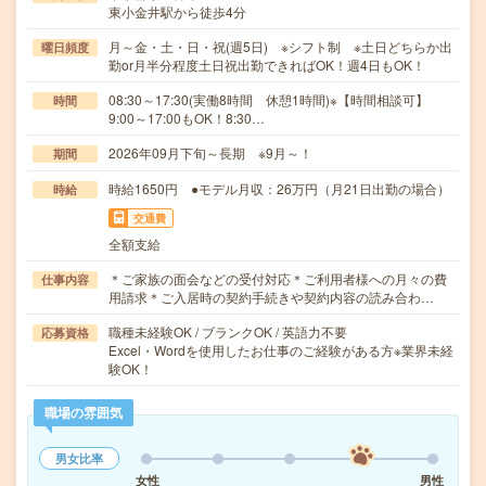
東小金井駅から徒歩4分
月～金・土・日・祝(週5日) ※シフト制 ※土日どちらか出
曜日頻度
勤or月半分程度土日祝出勤できればOK！週4日もOK！
08:30～17:30(実働8時間 休憩1時間)※【時間相談可】
時間
9:00～17:00もOK！8:30…
2026年09月下旬～長期 ※9月～！
期間
時給1650円 ●モデル月収：26万円（月21日出勤の場合）
時給
交通費
全額支給
＊ご家族の面会などの受付対応＊ご利用者様への月々の費
仕事内容
用請求＊ご入居時の契約手続きや契約内容の読み合わ…
職種未経験OK / ブランクOK / 英語力不要
応募資格
Excel・Wordを使用したお仕事のご経験がある方※業界未経
験OK！
職場の雰囲気
男女比率
女性
男性