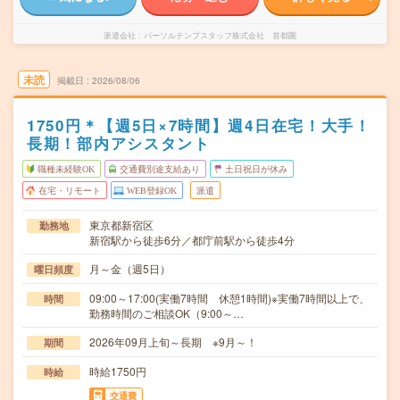
派遣会社
パーソルテンプスタッフ株式会社 首都圏
未読
掲載日
2026/08/06
1750円＊【週5日×7時間】週4日在宅！大手！
長期！部内アシスタント
職種未経験OK
交通費別途支給あり
土日祝日が休み
在宅・リモート
WEB登録OK
派遣
東京都新宿区
勤務地
新宿駅から徒歩6分／都庁前駅から徒歩4分
月～金（週5日）
曜日頻度
09:00～17:00(実働7時間 休憩1時間)※実働7時間以上で、
時間
勤務時間のご相談OK（9:00～…
2026年09月上旬～長期 ※9月～！
期間
時給1750円
時給
交通費