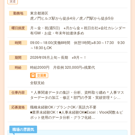
派遣
東京都港区
勤務地
虎ノ門ヒルズ駅から徒歩4分／虎ノ門駅から徒歩5分
月～金・祝(週5日) ※月から金＋祝日出社※会社カレンダー
曜日頻度
有/GW・お盆・年末年始連休多め
09:00～18:00(実働8時間 休憩1時間)※8:30～17:30 9:30
時間
～18:30もOK
2026年09月上旬～長期 ※9月～！
期間
時給2000円 月収例 320,000円+残業代
時給
交通費
全額支給
＊人事関連データの集計・分析、資料取り纏め＊人事マス
仕事内容
ターデータの加工・修正＊部門の予算・実績管理＊シ…
職種未経験OK / ブランクOK / 英語力不要
応募資格
■業界未経験OK！■人事未経験OK■Excel：Vlook関数＆ピ
ボット使用のデータ分析・グラフ化経…
職場の雰囲気