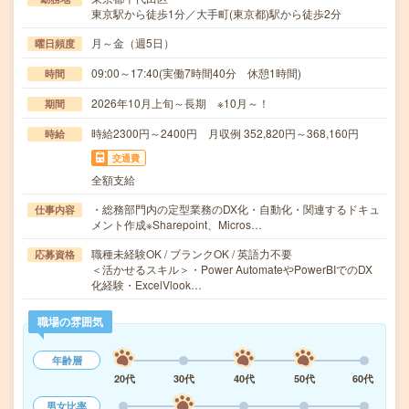
東京駅から徒歩1分／大手町(東京都)駅から徒歩2分
月～金（週5日）
曜日頻度
09:00～17:40(実働7時間40分 休憩1時間)
時間
2026年10月上旬～長期 ※10月～！
期間
時給2300円～2400円 月収例 352,820円～368,160円
時給
交通費
全額支給
・総務部門内の定型業務のDX化・自動化・関連するドキュ
仕事内容
メント作成※Sharepoint、Micros…
職種未経験OK / ブランクOK / 英語力不要
応募資格
＜活かせるスキル＞・Power AutomateやPowerBIでのDX
化経験・ExcelVlook…
職場の雰囲気
年齢層
20代
30代
40代
50代
60代
男女比率