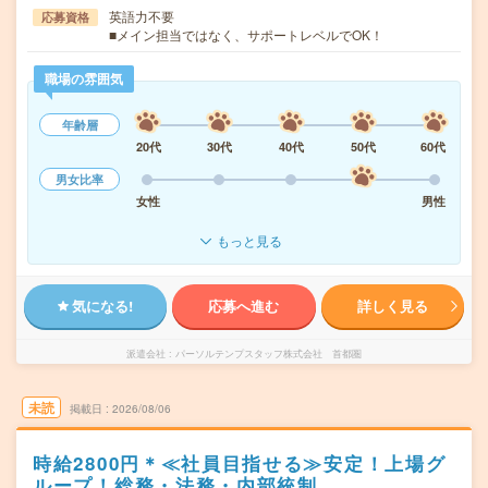
英語力不要
応募資格
■メイン担当ではなく、サポートレベルでOK！
職場の雰囲気
年齢層
20代
30代
40代
50代
60代
男女比率
女性
男性
もっと見る
気になる!
応募へ進む
詳しく見る
派遣会社
パーソルテンプスタッフ株式会社 首都圏
未読
掲載日
2026/08/06
時給2800円＊≪社員目指せる≫安定！上場グ
ループ！総務・法務・内部統制