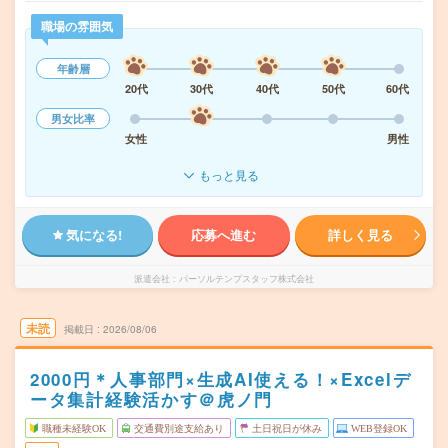
職場の雰囲気
年齢層
20代
30代
40代
50代
60代
男女比率
女性
男性
もっと見る
気になる!
応募へ進む
詳しく見る
派遣会社
パーソルテンプスタッフ株式会社
未読
掲載日
2026/08/06
2000円＊人事部門×生成AI使える！×Excelデ
ータ集計経験活かす＠虎ノ門
職種未経験OK
交通費別途支給あり
土日祝日が休み
WEB登録OK