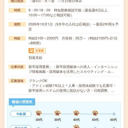
〔週5日〕月～金 ◇土日祝日休み
曜日頻度
9：00-18：00 時短勤務相談可能（最低週4日以上、
時間
10:00～17:00など相談可能）
2026年10月1日（9月中の入社は応相談）～最長2年間を予
期間
定
時給2100～2300円 月収例：35万～（時給2100円×21日
時給
×8時間）
交通費
別途支給
新卒採用業務：・新卒採用媒体への求人・インターンシッ
仕事内容
プ情報掲載・採用媒体を活用したスカウティング・エ…
ブランクOK
応募資格
・アドミン経験1年以上＊人事・採用未経験でも応募可・
新卒採用システムの使用に抵抗がない方・日程調整、…
職場の雰囲気
年齢層
20代
30代
40代
50代
60代