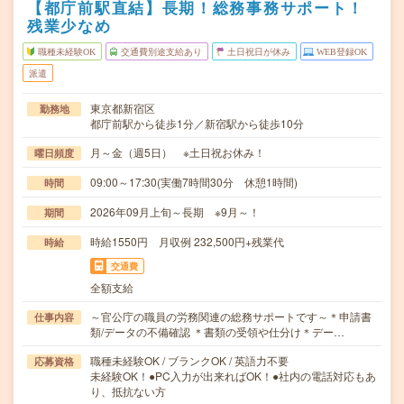
【都庁前駅直結】長期！総務事務サポート！
残業少なめ
職種未経験OK
交通費別途支給あり
土日祝日が休み
WEB登録OK
派遣
東京都新宿区
勤務地
都庁前駅から徒歩1分／新宿駅から徒歩10分
月～金（週5日） ※土日祝お休み！
曜日頻度
09:00～17:30(実働7時間30分 休憩1時間)
時間
2026年09月上旬～長期 ※9月～！
期間
時給1550円 月収例 232,500円+残業代
時給
交通費
全額支給
～官公庁の職員の労務関連の総務サポートです～＊申請書
仕事内容
類/データの不備確認 ＊書類の受領や仕分け＊デー…
職種未経験OK / ブランクOK / 英語力不要
応募資格
未経験OK！●PC入力が出来ればOK！●社内の電話対応もあ
り、抵抗ない方