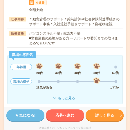
交通費
全額支給
＊勤怠管理のサポート＊給与計算や社会保険関連手続きの
仕事内容
サポート事務＊入社退社手続きサポート＊郵送物確認…
パソコンスキル不要 / 英語力不要
応募資格
■労務業務の経験がある方→サポートや委託までの取りま
とめでもOKです
職場の雰囲気
年齢層
20代
30代
40代
50代
60代
職場の様子
活気がある
しずか
もっと見る
気になる!
応募へ進む
詳しく見る
派遣会社
パーソルテンプスタッフ株式会社