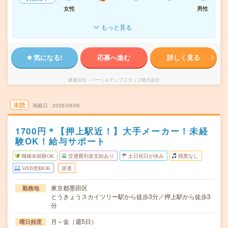
女性
男性
もっと見る
気になる!
応募へ進む
詳しく見る
派遣会社
パーソルテンプスタッフ株式会社
未読
掲載日
2026/08/06
1700円＊【押上駅近！】大手メーカー！未経
験OK！給与サポート
職種未経験OK
交通費別途支給あり
土日祝日が休み
残業なし
WEB登録OK
派遣
東京都墨田区
勤務地
とうきょうスカイツリー駅から徒歩3分／押上駅から徒歩3
分
月～金（週5日）
曜日頻度