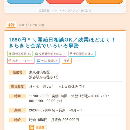
派遣会社
パーソルテンプスタッフ株式会社
未読
掲載日
2026/08/06
1850円＊＼開始日相談OK／残業ほどよく！
きらきら企業でいろいろ事務
職種未経験OK
交通費別途支給あり
土日祝日が休み
在宅・リモート
WEB登録OK
派遣
東京都渋谷区
勤務地
渋谷駅から徒歩1分
月～金（週5日） ※土日祝休みです
曜日頻度
11:00～20:00(実働8時間 休憩1時間)※10:00～19：
時間
00/11:00～20:00で相…
2026年09月中旬～長期 ※9月～！
期間
時給1850円 月収例 296,000円
時給
交通費