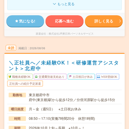
もっと見る
気になる!
応募へ進む
詳しく見る
派遣会社
株式会社JR東日本パーソネルサービス
未読
掲載日
2026/08/06
＼正社員へ／未経験OK！＜研修運営アシスタ
ント＞北府中
職種未経験OK
交通費別途支給あり
土日祝日が休み
WEB登録OK
正社員への紹介予定派遣
東京都府中市
勤務地
府中(東京都)駅から徒歩12分／分倍河原駅から徒歩15分
月～金（週5日） ※土日祝お休み
曜日頻度
08:50～17:10(実働7時間20分 休憩1時間)
時間
2026年10月上旬～長期 ※10月～！
期間