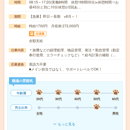
08:15～17:20(実働8時間 休憩1時間05分)※休憩時間⇒お
時間
昼45分と別に10分休憩が2回あ…
【急募】即日～長期 ※8月～！
期間
時給1700円 月収例 272,000円
時給
交通費
全額支給
＊旅費などの経理処理、物品管理、発注＊勤怠管理（勘定
仕事内容
奉行使用、エラーチェックなど）＊給与計算の補助（…
英語力不要
応募資格
■メイン担当ではなく、サポートレベルでOK！
職場の雰囲気
年齢層
20代
30代
40代
50代
60代
男女比率
女性
男性
もっと見る