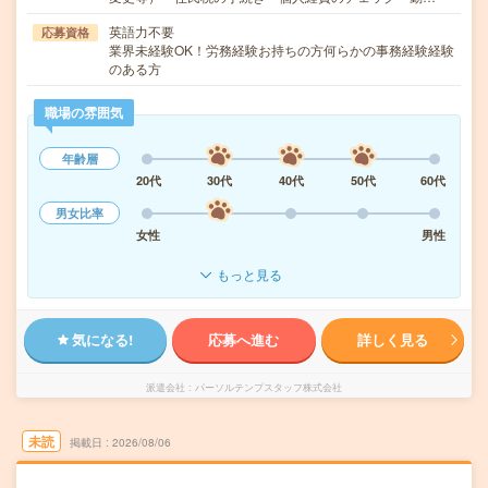
英語力不要
応募資格
業界未経験OK！労務経験お持ちの方何らかの事務経験経験
のある方
職場の雰囲気
年齢層
20代
30代
40代
50代
60代
男女比率
女性
男性
もっと見る
気になる!
応募へ進む
詳しく見る
派遣会社
パーソルテンプスタッフ株式会社
未読
掲載日
2026/08/06