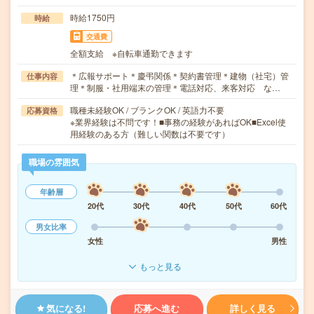
時給1750円
時給
交通費
全額支給 ※自転車通勤できます
＊広報サポート＊慶弔関係＊契約書管理＊建物（社宅）管
仕事内容
理＊制服・社用端末の管理＊電話対応、来客対応 な…
職種未経験OK / ブランクOK / 英語力不要
応募資格
※業界経験は不問です！■事務の経験があればOK■Excel使
用経験のある方（難しい関数は不要です）
職場の雰囲気
年齢層
20代
30代
40代
50代
60代
男女比率
女性
男性
もっと見る
気になる!
応募へ進む
詳しく見る