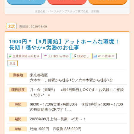
派遣会社
パーソルテンプスタッフ株式会社 首都圏
未読
掲載日
2026/08/06
1900円＊【9月開始】アットホームな環境！
長期！穏やか×労務のお仕事
交通費別途支給あり
土日祝日が休み
残業なし
WEB登録OK
派遣
東京都港区
勤務地
六本木一丁目駅から徒歩1分／六本木駅から徒歩7分
月～金（週5日） ※週4日勤務もOKです！お気軽にご相談
曜日頻度
ください！※
09:00～17:30(実働7時間30分 休憩1時間)※10:00～17:00
時間
の時短勤務もOKです！…
2026年09月上旬～長期 ※9月～！
期間
時給1900円 月収例 285,000円
時給