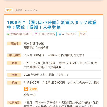
未読
掲載日
2026/08/06
1900円＊【週5日×7時間】派遣スタッフ就業
中！駅近！長期！人事労務
交通費別途支給あり
土日祝日が休み
WEB登録OK
派遣
東京都世田谷区
勤務地
用賀駅から徒歩3分
月～金（週5日） ※週4～5日で相談可能です！
曜日頻度
09:30～17:30(実働7時間 休憩1時間)※9：30～16：30の
時間
中で実働6時間以上で相談OK…
2026年09月上旬～長期 ※9月～！
期間
時給1900円 月収例 266,000円 スキルに合わせてご相談
時給
交通費
全額支給
＊産休、育休の申請手続き＊労務関係の手続き補助（住所
仕事内容
変更等）＊住民税の手続き＊個人経費のチェック＊勤…