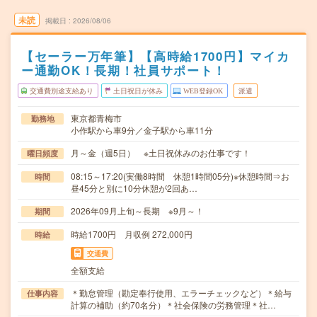
未読
掲載日
2026/08/06
【セーラー万年筆】【高時給1700円】マイカ
ー通勤OK！長期！社員サポート！
交通費別途支給あり
土日祝日が休み
WEB登録OK
派遣
東京都青梅市
勤務地
小作駅から車9分／金子駅から車11分
月～金（週5日） ※土日祝休みのお仕事です！
曜日頻度
08:15～17:20(実働8時間 休憩1時間05分)※休憩時間⇒お
時間
昼45分と別に10分休憩が2回あ…
2026年09月上旬～長期 ※9月～！
期間
時給1700円 月収例 272,000円
時給
交通費
全額支給
＊勤怠管理（勘定奉行使用、エラーチェックなど）＊給与
仕事内容
計算の補助（約70名分）＊社会保険の労務管理＊社…