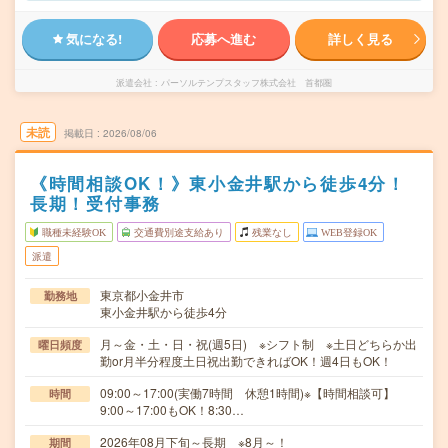
気になる!
応募へ進む
詳しく見る
派遣会社
パーソルテンプスタッフ株式会社 首都圏
未読
掲載日
2026/08/06
《時間相談OK！》東小金井駅から徒歩4分！
長期！受付事務
職種未経験OK
交通費別途支給あり
残業なし
WEB登録OK
派遣
東京都小金井市
勤務地
東小金井駅から徒歩4分
月～金・土・日・祝(週5日) ※シフト制 ※土日どちらか出
曜日頻度
勤or月半分程度土日祝出勤できればOK！週4日もOK！
09:00～17:00(実働7時間 休憩1時間)※【時間相談可】
時間
9:00～17:00もOK！8:30…
2026年08月下旬～長期 ※8月～！
期間