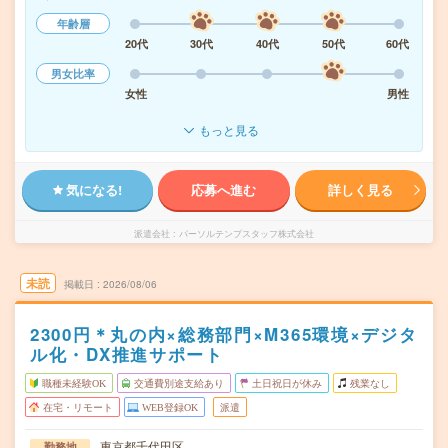
年齢層
20代
30代
40代
50代
60代
男女比率
女性
男性
もっと見る
気になる!
応募へ進む
詳しく見る
派遣会社
パーソルテンプスタッフ株式会社
未読
掲載日
2026/08/06
2300円＊丸の内×総務部門×M365環境×デジタ
ル化・DX推進サポート
職種未経験OK
交通費別途支給あり
土日祝日が休み
残業なし
在宅・リモート
WEB登録OK
派遣
東京都千代田区
勤務地