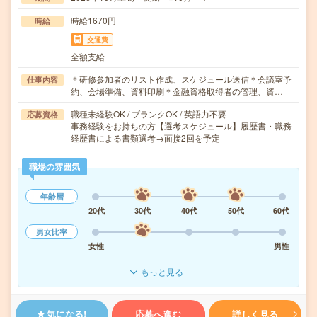
時給1670円
時給
交通費
全額支給
＊研修参加者のリスト作成、スケジュール送信＊会議室予
仕事内容
約、会場準備、資料印刷＊金融資格取得者の管理、資…
職種未経験OK / ブランクOK / 英語力不要
応募資格
事務経験をお持ちの方【選考スケジュール】履歴書・職務
経歴書による書類選考→面接2回を予定
職場の雰囲気
年齢層
20代
30代
40代
50代
60代
男女比率
女性
男性
もっと見る
気になる!
応募へ進む
詳しく見る