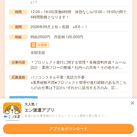
い！
12:00～16:00(実働4時間 休憩なし)※10:00～19:00の間で
時間
4時間勤務となります！
2026年09月上旬～長期 ※9月～！
期間
時給2500円 月収例 120,000円
時給
交通費
全額支給
＊プロジェクト進行に関する管理＊各種資料作成＊ルール
仕事内容
設計・運用フローの整備＊社内への共有＊その他サポ…
パソコンスキル不要 / 英語力不要
応募資格
※業界経験不問●プロジェクト管理や進行経験のある方こち
らのお仕事は下記のいずれかに該当する方のみ、応…
職場の雰囲気
大人気！
エン派遣アプリ
年齢層
派遣のお仕事情報がたくさん！プッシュ通知で受け取ろう！
20代
30代
40代
50代
60代
男女比率
アプリをダウンロード
女性
男性