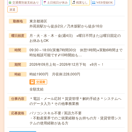
交通費別途支給あり
土日祝日が休み
残業なし
WEB登録OK
派遣
東京都港区
勤務地
外苑前駅から徒歩2分／乃木坂駅から徒歩16分
月・火・水・木・金(週4日) ※曜日不問または曜日固定の
曜日頻度
お休みもOK
09:30～18:00(実働7時間30分 休憩1時間)※実動6時間まで
時間
時短相談可能です♪10時開始も…
2026年09月上旬～2026年12月下旬 ※9月～！
期間
時給1900円 月収例 228,000円
時給
交通費
全額支給
＊電話・メール応対＊賃貸管理＊解約手続き＊システムへ
仕事内容
のデータ入力＊その他事務業務
パソコンスキル不要 / 英語力不要
応募資格
・不動産業界でのご就業経験をお持ちの方・賃貸管理シス
テムの使用経験がある方