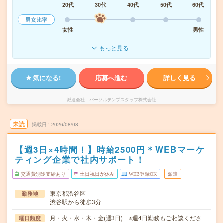
20代
30代
40代
50代
60代
男女比率
女性
男性
もっと見る
気になる!
応募へ進む
詳しく見る
派遣会社
パーソルテンプスタッフ株式会社
未読
掲載日
2026/08/08
【週3日×4時間！】時給2500円＊WEBマーケ
ティング企業で社内サポート！
交通費別途支給あり
土日祝日が休み
WEB登録OK
派遣
東京都渋谷区
勤務地
渋谷駅から徒歩3分
月・火・水・木・金(週3日) ※週4日勤務もご相談くださ
曜日頻度