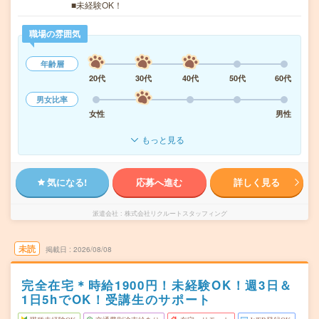
■未経験OK！
職場の雰囲気
年齢層
20代
30代
40代
50代
60代
男女比率
女性
男性
もっと見る
気になる!
応募へ進む
詳しく見る
派遣会社
株式会社リクルートスタッフィング
未読
掲載日
2026/08/08
完全在宅＊時給1900円！未経験OK！週3日＆
1日5hでOK！受講生のサポート