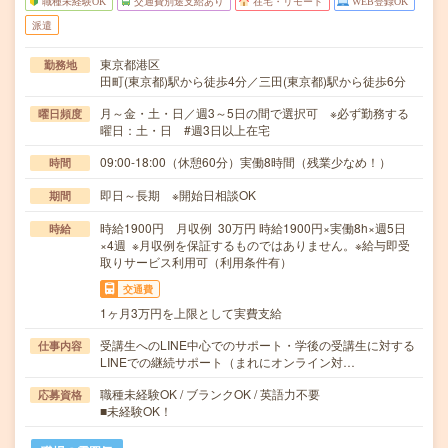
職種未経験OK
交通費別途支給あり
在宅・リモート
WEB登録OK
派遣
東京都港区
勤務地
田町(東京都)駅から徒歩4分／三田(東京都)駅から徒歩6分
月～金・土・日／週3～5日の間で選択可 ※必ず勤務する
曜日頻度
曜日：土・日 #週3日以上在宅
09:00-18:00（休憩60分）実働8時間（残業少なめ！）
時間
即日～長期 ※開始日相談OK
期間
時給1900円 月収例 30万円 時給1900円×実働8h×週5日
時給
×4週 ※月収例を保証するものではありません。※給与即受
取りサービス利用可（利用条件有）
交通費
1ヶ月3万円を上限として実費支給
受講生へのLINE中心でのサポート・学後の受講生に対する
仕事内容
LINEでの継続サポート（まれにオンライン対…
職種未経験OK / ブランクOK / 英語力不要
応募資格
■未経験OK！