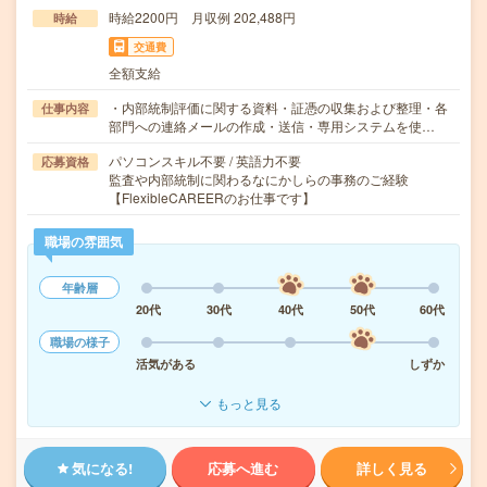
時給2200円 月収例 202,488円
時給
交通費
全額支給
・内部統制評価に関する資料・証憑の収集および整理・各
仕事内容
部門への連絡メールの作成・送信・専用システムを使…
パソコンスキル不要 / 英語力不要
応募資格
監査や内部統制に関わるなにかしらの事務のご経験
【FlexibleCAREERのお仕事です】
職場の雰囲気
年齢層
20代
30代
40代
50代
60代
職場の様子
活気がある
しずか
もっと見る
気になる!
応募へ進む
詳しく見る