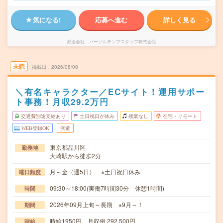
気になる!
応募へ進む
詳しく見る
派遣会社
パーソルテンプスタッフ株式会社
未読
掲載日
2026/08/08
＼有名キャラクター／ECサイト！運用サポー
ト事務！月収29.2万円
交通費別途支給あり
土日祝日が休み
残業なし
在宅・リモート
WEB登録OK
派遣
東京都品川区
勤務地
大崎駅から徒歩2分
月～金（週5日） ※土日祝日休み
曜日頻度
09:30～18:00(実働7時間30分 休憩1時間)
時間
2026年09月上旬～長期 ※9月～！
期間
時給1950円 月収例 292,500円
時給