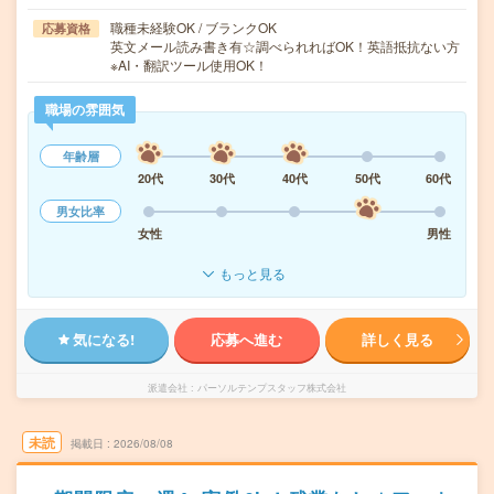
職種未経験OK / ブランクOK
応募資格
英文メール読み書き有☆調べられればOK！英語抵抗ない方
※AI・翻訳ツール使用OK！
職場の雰囲気
年齢層
20代
30代
40代
50代
60代
男女比率
女性
男性
もっと見る
気になる!
応募へ進む
詳しく見る
派遣会社
パーソルテンプスタッフ株式会社
未読
掲載日
2026/08/08