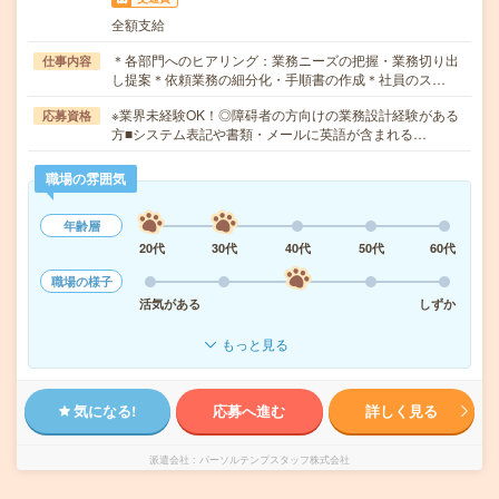
全額支給
＊各部門へのヒアリング：業務ニーズの把握・業務切り出
仕事内容
し提案＊依頼業務の細分化・手順書の作成＊社員のス…
※業界未経験OK！◎障碍者の方向けの業務設計経験がある
応募資格
方■システム表記や書類・メールに英語が含まれる…
職場の雰囲気
年齢層
20代
30代
40代
50代
60代
職場の様子
活気がある
しずか
もっと見る
気になる!
応募へ進む
詳しく見る
派遣会社
パーソルテンプスタッフ株式会社