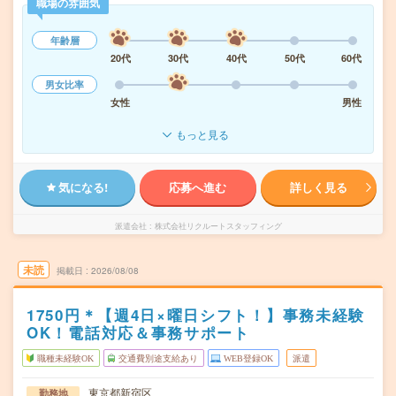
職場の雰囲気
年齢層
20代
30代
40代
50代
60代
男女比率
女性
男性
もっと見る
気になる!
応募へ進む
詳しく見る
派遣会社
株式会社リクルートスタッフィング
未読
掲載日
2026/08/08
1750円＊【週4日×曜日シフト！】事務未経験
OK！電話対応＆事務サポート
職種未経験OK
交通費別途支給あり
WEB登録OK
派遣
東京都新宿区
勤務地