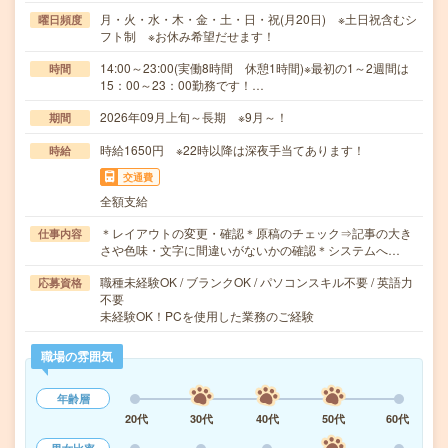
月・火・水・木・金・土・日・祝(月20日) ※土日祝含むシ
曜日頻度
フト制 ※お休み希望だせます！
14:00～23:00(実働8時間 休憩1時間)※最初の1～2週間は
時間
15：00～23：00勤務です！…
2026年09月上旬～長期 ※9月～！
期間
時給1650円 ※22時以降は深夜手当てあります！
時給
交通費
全額支給
＊レイアウトの変更・確認＊原稿のチェック⇒記事の大き
仕事内容
さや色味・文字に間違いがないかの確認＊システムへ…
職種未経験OK / ブランクOK / パソコンスキル不要 / 英語力
応募資格
不要
未経験OK！PCを使用した業務のご経験
職場の雰囲気
年齢層
20代
30代
40代
50代
60代