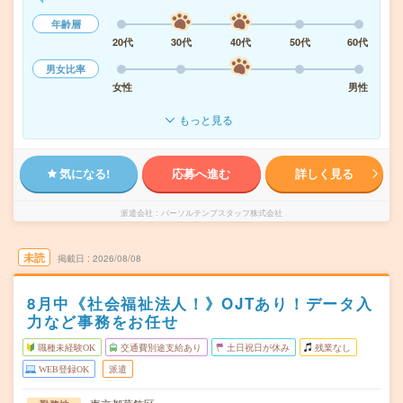
年齢層
20代
30代
40代
50代
60代
男女比率
女性
男性
もっと見る
気になる!
応募へ進む
詳しく見る
派遣会社
パーソルテンプスタッフ株式会社
未読
掲載日
2026/08/08
8月中《社会福祉法人！》OJTあり！データ入
力など事務をお任せ
職種未経験OK
交通費別途支給あり
土日祝日が休み
残業なし
WEB登録OK
派遣