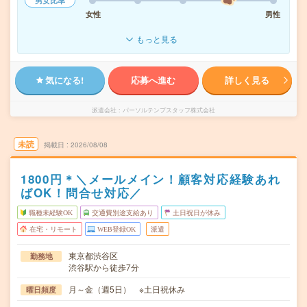
男女比率
女性
男性
もっと見る
気になる!
応募へ進む
詳しく見る
派遣会社
パーソルテンプスタッフ株式会社
未読
掲載日
2026/08/08
1800円＊＼メールメイン！顧客対応経験あれ
ばOK！問合せ対応／
職種未経験OK
交通費別途支給あり
土日祝日が休み
在宅・リモート
WEB登録OK
派遣
東京都渋谷区
勤務地
渋谷駅から徒歩7分
月～金（週5日） ※土日祝休み
曜日頻度