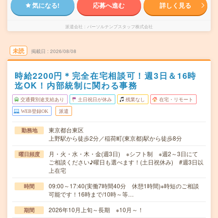
気になる!
応募へ進む
詳しく見る
派遣会社
パーソルテンプスタッフ株式会社
未読
掲載日
2026/08/08
時給2200円＊完全在宅相談可！週3日＆16時
迄OK！内部統制に関わる事務
交通費別途支給あり
土日祝日が休み
残業なし
在宅・リモート
WEB登録OK
派遣
東京都台東区
勤務地
上野駅から徒歩2分／稲荷町(東京都)駅から徒歩8分
月・火・水・木・金(週3日) ※シフト制 ※週2～3日にて
曜日頻度
ご相談ください♪曜日も選べます！(土日祝休み) #週3日以
上在宅
09:00～17:40(実働7時間40分 休憩1時間)※時短のご相談
時間
可能です！16時まで/10時～等…
2026年10月上旬～長期 ※10月～！
期間