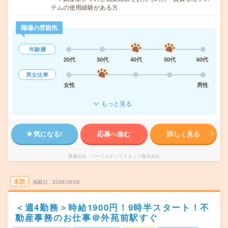
テムの使用経験がある方
職場の雰囲気
年齢層
20代
30代
40代
50代
60代
男女比率
女性
男性
もっと見る
気になる!
応募へ進む
詳しく見る
派遣会社
パーソルテンプスタッフ株式会社
未読
掲載日
2026/08/08
＜週4勤務＞時給1900円！9時半スタート！不
動産事務のお仕事＠外苑前駅すぐ