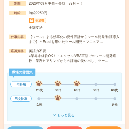
2026年09月中旬～長期 ※9月～！
期間
時給2250円
時給
交通費
全額支給
【ツールによる効率化の要件設計からツール開発/検証導入
仕事内容
まで】＊Excelを用いたツール開発＊マニュア…
英語力不要
応募資格
※業界未経験OK！・エクセル/VBA言語でのツール開発経
験・業務ヒアリングからの課題の洗い出し、ツー…
職場の雰囲気
年齢層
20代
30代
40代
50代
60代
男女比率
女性
男性
もっと見る