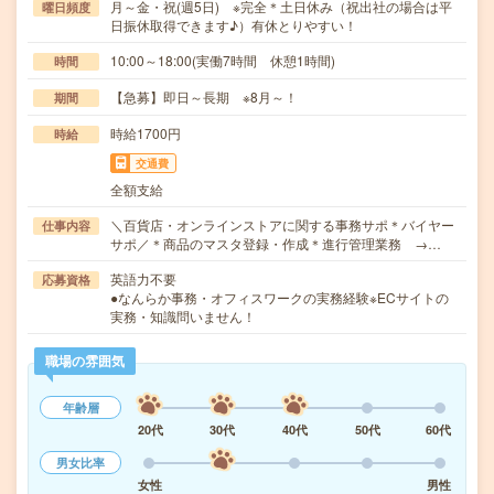
月～金・祝(週5日) ※完全＊土日休み（祝出社の場合は平
曜日頻度
日振休取得できます♪）有休とりやすい！
10:00～18:00(実働7時間 休憩1時間)
時間
【急募】即日～長期 ※8月～！
期間
時給1700円
時給
交通費
全額支給
＼百貨店・オンラインストアに関する事務サポ＊バイヤー
仕事内容
サポ／＊商品のマスタ登録・作成＊進行管理業務 →…
英語力不要
応募資格
●なんらか事務・オフィスワークの実務経験※ECサイトの
実務・知識問いません！
職場の雰囲気
年齢層
20代
30代
40代
50代
60代
男女比率
女性
男性