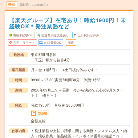
未読
掲載日
2026/08/08
【楽天グループ】在宅あり！時給1900円！未
経験OK＊発注業務など
職種未経験OK
交通費別途支給あり
土日祝日が休み
在宅・リモート
WEB登録OK
派遣
東京都世田谷区
勤務地
二子玉川駅から徒歩4分
月～金（週5日） ※土日祝お休みです！
曜日頻度
09:00～17:30(実働7時間30分 休憩1時間)
時間
2026年09月上旬～長期 今から決めて安心の9月スター
期間
ト！ ※9月～！
時給1900円 月収例 285,000円
時給
交通費
全額支給
＊発注業務や支払い請求に関する業務：システム入力＊納
仕事内容
入・検収作業：納品確認・インボイス番号の確認＊ベ…