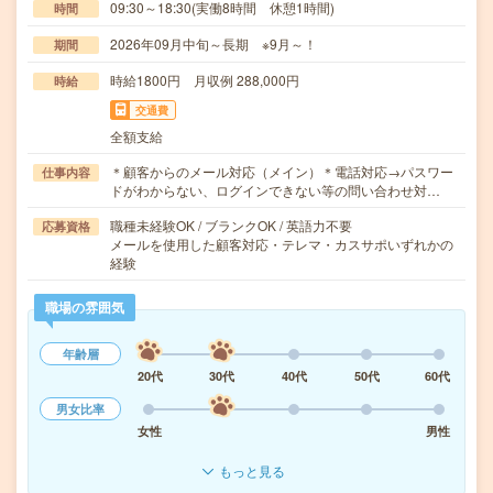
09:30～18:30(実働8時間 休憩1時間)
時間
2026年09月中旬～長期 ※9月～！
期間
時給1800円 月収例 288,000円
時給
交通費
全額支給
＊顧客からのメール対応（メイン）＊電話対応→パスワー
仕事内容
ドがわからない、ログインできない等の問い合わせ対…
職種未経験OK / ブランクOK / 英語力不要
応募資格
メールを使用した顧客対応・テレマ・カスサポいずれかの
経験
職場の雰囲気
年齢層
20代
30代
40代
50代
60代
男女比率
女性
男性
もっと見る