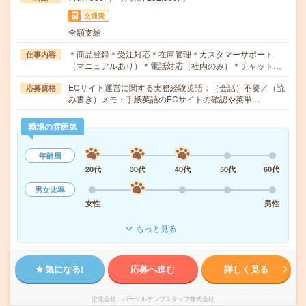
交通費
全額支給
＊商品登録＊受注対応＊在庫管理＊カスタマーサポート
仕事内容
（マニュアルあり）＊電話対応（社内のみ）＊チャット…
ECサイト運営に関する実務経験英語：（会話）不要／（読
応募資格
み書き）メモ・手紙英語のECサイトの確認や英単…
職場の雰囲気
年齢層
20代
30代
40代
50代
60代
男女比率
女性
男性
もっと見る
気になる!
応募へ進む
詳しく見る
派遣会社
パーソルテンプスタッフ株式会社