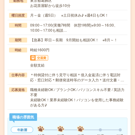
東京都葛飾区
勤務地
お花茶屋駅から徒歩10分
月～金（週5日） ※土日祝休み♪ ※週4日もOK！
曜日頻度
09:00～17:00(実働7時間 休憩1時間)※9:00～16:00、
時間
10:00～17:00も相談…
【急募】即日～長期 9月開始も相談OK！ ※8月～！
期間
時給1600円
時給
交通費
全額支給
＊特例貸付に伴う見守り相談＊借入金返済に伴う電話対
仕事内容
応・窓口対応＊郵便発送時等のデータ入力＊送付文書・…
職種未経験OK / ブランクOK / パソコンスキル不要 / 英語力
応募資格
不要
未経験OK！業界未経験OK！パソコンを使用した事務経験
がある方♪
職場の雰囲気
年齢層