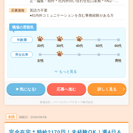
正・編集・制作＊社内外問い合わせ窓口業務＊FAQ・…
英語力不要
応募資格
●社内外コミュニケーションを含む事務経験がある方
職場の雰囲気
年齢層
20代
30代
40代
50代
60代
男女比率
女性
男性
もっと見る
気になる!
応募へ進む
詳しく見る
派遣会社
パーソルテンプスタッフ株式会社
未読
掲載日
2026/08/08
完全在宅＊時給2170円！未経験OK！週4日＆