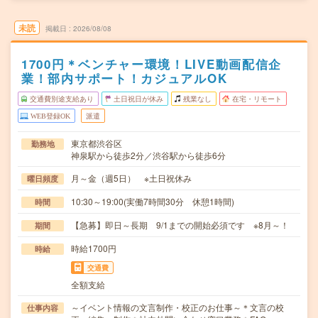
未読
掲載日
2026/08/08
1700円＊ベンチャー環境！LIVE動画配信企
業！部内サポート！カジュアルOK
交通費別途支給あり
土日祝日が休み
残業なし
在宅・リモート
WEB登録OK
派遣
東京都渋谷区
勤務地
神泉駅から徒歩2分／渋谷駅から徒歩6分
月～金（週5日） ※土日祝休み
曜日頻度
10:30～19:00(実働7時間30分 休憩1時間)
時間
【急募】即日～長期 9/1までの開始必須です ※8月～！
期間
時給1700円
時給
交通費
全額支給
～イベント情報の文言制作・校正のお仕事～＊文言の校
仕事内容