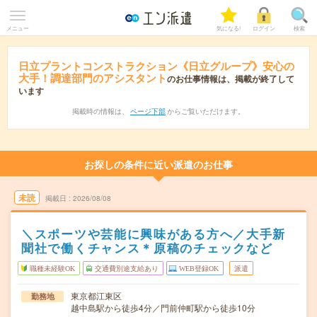
メニュー
気になる!
ログイン
検索
日立プラントコンストラクション《日立グループ》安心の
大手！調達部門のアシスタント
のお仕事情報は、掲載が終了して
います
掲載時の情報は、
ページ下部
からご覧いただけます。
お探しの条件に近い派遣のお仕事
未読
掲載日
2026/08/08
＼スポーツや芸能に興味がある方へ／大手新
聞社で働くチャンス＊原稿のチェックなど
職種未経験OK
交通費別途支給あり
WEB登録OK
派遣
東京都江東区
勤務地
越中島駅から徒歩4分／門前仲町駅から徒歩10分