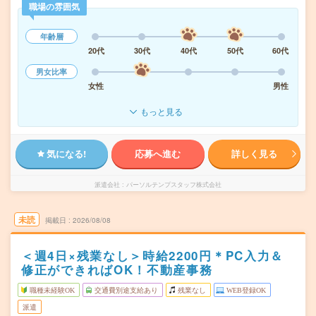
職場の雰囲気
年齢層
20代
30代
40代
50代
60代
男女比率
女性
男性
もっと見る
気になる!
応募へ進む
詳しく見る
派遣会社
パーソルテンプスタッフ株式会社
未読
掲載日
2026/08/08
＜週4日×残業なし＞時給2200円＊PC入力＆
修正ができればOK！不動産事務
職種未経験OK
交通費別途支給あり
残業なし
WEB登録OK
派遣