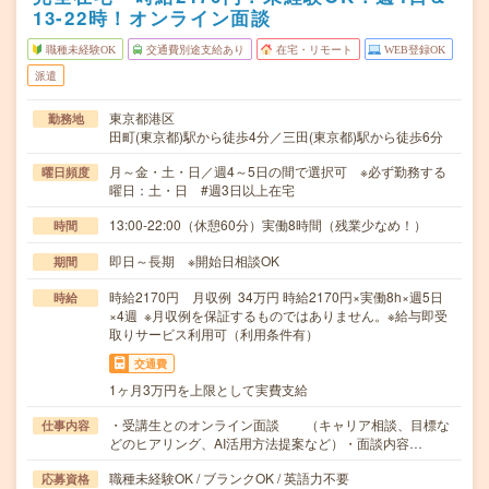
13-22時！オンライン面談
職種未経験OK
交通費別途支給あり
在宅・リモート
WEB登録OK
派遣
東京都港区
勤務地
田町(東京都)駅から徒歩4分／三田(東京都)駅から徒歩6分
月～金・土・日／週4～5日の間で選択可 ※必ず勤務する
曜日頻度
曜日：土・日 #週3日以上在宅
13:00-22:00（休憩60分）実働8時間（残業少なめ！）
時間
即日～長期 ※開始日相談OK
期間
時給2170円 月収例 34万円 時給2170円×実働8h×週5日
時給
×4週 ※月収例を保証するものではありません。※給与即受
取りサービス利用可（利用条件有）
交通費
1ヶ月3万円を上限として実費支給
・受講生とのオンライン面談 （キャリア相談、目標な
仕事内容
どのヒアリング、AI活用方法提案など）・面談内容…
職種未経験OK / ブランクOK / 英語力不要
応募資格