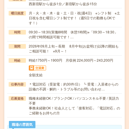
西新宿駅から徒歩1分／新宿駅から徒歩15分
月・火・水・木・金・土・日・祝(週4日) ※シフト制 ※土
曜日頻度
日祝を含む曜日シフト制です！（週5日での勤務もOKで
す！）
09:30～18:30(実働8時間 休憩1時間)※「09:30～18:30」
時間
の間で時間相談可能です！…
2026年09月上旬～長期 8月中旬(お盆明け)以降の開始も
期間
ご相談可能！ ※9月～！
時給1750円～1900円 月収例 224,000円～243,200円
時給
交通費
全額支給
＊電話対応（受架電：約30件/日） ┗ 受電：入居者からの
仕事内容
設備の不調・解約・トラブル等のお問い合わせ…
職種未経験OK / ブランクOK / パソコンスキル不要 / 英語力
応募資格
不要
事務未経験OK！社会人として「接客対応」「電話対応」の
ご経験をお持ちの方
職場の雰囲気