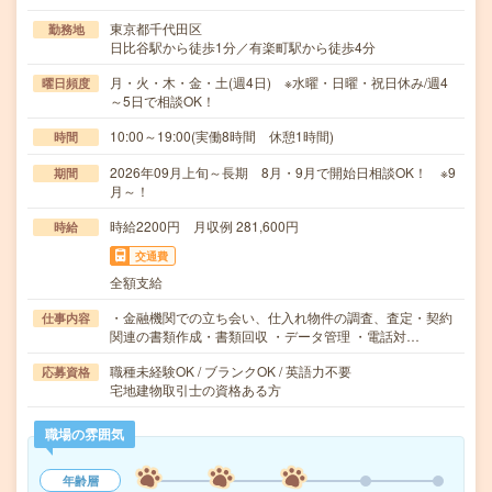
東京都千代田区
勤務地
日比谷駅から徒歩1分／有楽町駅から徒歩4分
月・火・木・金・土(週4日) ※水曜・日曜・祝日休み/週4
曜日頻度
～5日で相談OK！
10:00～19:00(実働8時間 休憩1時間)
時間
2026年09月上旬～長期 8月・9月で開始日相談OK！ ※9
期間
月～！
時給2200円 月収例 281,600円
時給
交通費
全額支給
・金融機関での立ち会い、仕入れ物件の調査、査定・契約
仕事内容
関連の書類作成・書類回収 ・データ管理 ・電話対…
職種未経験OK / ブランクOK / 英語力不要
応募資格
宅地建物取引士の資格ある方
職場の雰囲気
年齢層