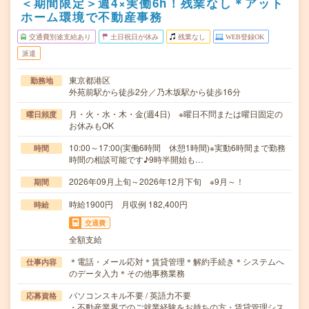
＜期間限定＞週4×実働6h！残業なし＊アット
ホーム環境で不動産事務
交通費別途支給あり
土日祝日が休み
残業なし
WEB登録OK
派遣
東京都港区
勤務地
外苑前駅から徒歩2分／乃木坂駅から徒歩16分
月・火・水・木・金(週4日) ※曜日不問または曜日固定の
曜日頻度
お休みもOK
10:00～17:00(実働6時間 休憩1時間)※実動6時間まで勤務
時間
時間の相談可能です♪9時半開始も…
2026年09月上旬～2026年12月下旬 ※9月～！
期間
時給1900円 月収例 182,400円
時給
交通費
全額支給
＊電話・メール応対＊賃貸管理＊解約手続き＊システムへ
仕事内容
のデータ入力＊その他事務業務
パソコンスキル不要 / 英語力不要
応募資格
・不動産業界でのご就業経験をお持ちの方・賃貸管理シス