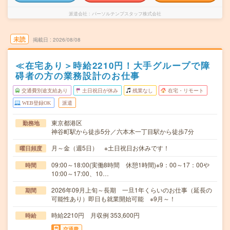
派遣会社
パーソルテンプスタッフ株式会社
未読
掲載日
2026/08/08
≪在宅あり＞時給2210円！大手グループで障
碍者の方の業務設計のお仕事
交通費別途支給あり
土日祝日が休み
残業なし
在宅・リモート
WEB登録OK
派遣
東京都港区
勤務地
神谷町駅から徒歩5分／六本木一丁目駅から徒歩7分
月～金（週5日） ※土日祝日お休みです！
曜日頻度
09:00～18:00(実働8時間 休憩1時間)※9：00～17：00や
時間
10:00～17:00、10…
2026年09月上旬～長期 一旦1年くらいのお仕事（延長の
期間
可能性あり）即日も就業開始可能 ※9月～！
時給2210円 月収例 353,600円
時給
交通費