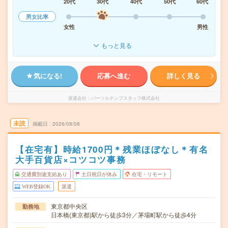
20代
30代
40代
50代
60代
男女比率
女性
男性
もっと見る
気になる!
応募へ進む
詳しく見る
派遣会社
パーソルテンプスタッフ株式会社
未読
掲載日
2026/08/08
【在宅有】時給1700円＊残業ほぼなし＊有名
大手百貨店×コツコツ事務
交通費別途支給あり
土日祝日が休み
在宅・リモート
WEB登録OK
派遣
東京都中央区
勤務地
日本橋(東京都)駅から徒歩3分／茅場町駅から徒歩4分