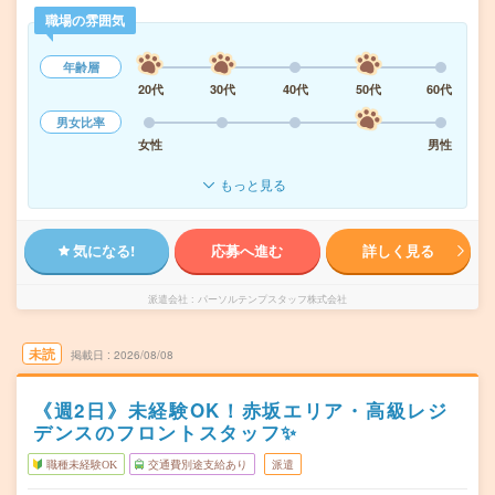
職場の雰囲気
年齢層
20代
30代
40代
50代
60代
男女比率
女性
男性
もっと見る
気になる!
応募へ進む
詳しく見る
派遣会社
パーソルテンプスタッフ株式会社
未読
掲載日
2026/08/08
《週2日》未経験OK！赤坂エリア・高級レジ
デンスのフロントスタッフ✨
職種未経験OK
交通費別途支給あり
派遣