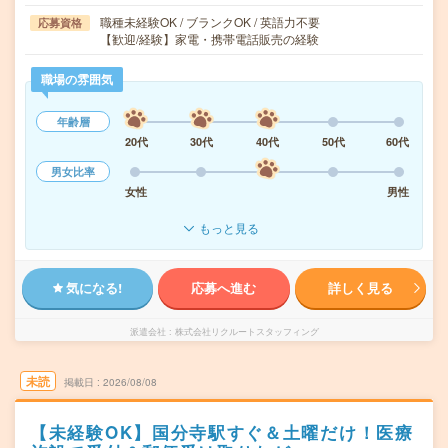
職種未経験OK / ブランクOK / 英語力不要
応募資格
【歓迎/経験】家電・携帯電話販売の経験
職場の雰囲気
年齢層
20代
30代
40代
50代
60代
男女比率
女性
男性
もっと見る
気になる!
応募へ進む
詳しく見る
派遣会社
株式会社リクルートスタッフィング
未読
掲載日
2026/08/08
【未経験OK】国分寺駅すぐ＆土曜だけ！医療