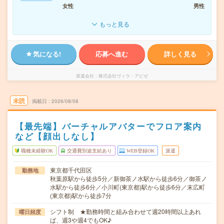
女性
男性
もっと見る
気になる!
応募へ進む
詳しく見る
派遣会社
株式会社ヴィラ・アビゼ
未読
掲載日
2026/08/08
【最先端】バーチャルアバターでフロア案内
など【顔出しなし】
職種未経験OK
交通費別途支給あり
WEB登録OK
派遣
東京都千代田区
勤務地
秋葉原駅から徒歩5分／新御茶ノ水駅から徒歩6分／御茶ノ
水駅から徒歩6分／小川町(東京都)駅から徒歩6分／末広町
(東京都)駅から徒歩7分
シフト制 ★勤務時間と組み合わせて週20時間以上あれ
曜日頻度
ば、週3や週4でもOK♪