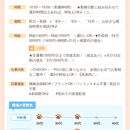
10:00～19:00（実働8時間） ★勤務日数と組み合わせて
時間
週20時間以上あれば、時短もOK♪（コ…
即日～長期 ※「8月～」「9月～」「10月～」お好きな開
期間
始時期を相談OK♪
時給1400円～時給1550円 ＜週払いOK＞■月収例：24万
時給
3000円（1400円×8時間×21日＋残業代の場合）
交通費
★交通費1500円/日まで別途支給！（規定あり）※月21日出
勤の場合「3万1500円/月」！
＜CHECK!!＞・PCの前に座りながら 全国のお店でお客様
仕事内容
をご案内＊・週3や時短もOK！【具体的に…
職種未経験OK / ブランクOK / パソコンスキル不要 / 英語力
応募資格
不要
●未経験OK♪ #初めての派遣歓迎
職場の雰囲気
年齢層
20代
30代
40代
50代
60代