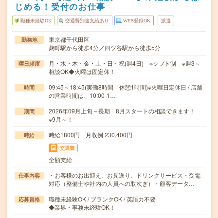
じめる！受付のお仕事
職種未経験OK
交通費別途支給あり
WEB登録OK
派遣
東京都千代田区
勤務地
麹町駅から徒歩4分／四ツ谷駅から徒歩5分
月・水・木・金・土・日・祝(週4日) ※シフト制 ※週3～
曜日頻度
相談OK◆火曜は固定休！
09:45～18:45(実働8時間 休憩1時間)※火曜日定休日 / 店舗
時間
の営業時間は、10:00-1…
2026年09月上旬～長期 8月スタートの相談できます！
期間
※9月～！
時給1800円 月収例 230,400円
時給
交通費
全額支給
・お客様のお出迎え、お見送り、ドリンクサービス・受電
仕事内容
対応（整備士や社内の人員への取次ぎ）・顧客データ…
職種未経験OK / ブランクOK / 英語力不要
応募資格
◆業界・事務未経験OK！