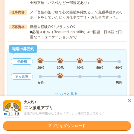
全額支給（バス代など一部規定あり）
／「言葉の架け橋で心の距離を縮める」＼免税手続きのサ
仕事内容
ポートをしていただくお仕事です！＜お仕事内容＞＊…
職種未経験OK / ブランクOK
応募資格
■必須スキル（Required job skills）※中国語・日本語で円
滑なコミュニケーションがで…
職場の雰囲気
年齢層
20代
30代
40代
50代
60代
男女比率
女性
男性
もっと見る
大人気！
エン派遣アプリ
気になる!
応募へ進む
詳しく見る
派遣のお仕事情報がたくさん！プッシュ通知で受け取ろう！
派遣会社
株式会社センチュリーアンドカンパニー（高島屋グループ）
アプリをダウンロード