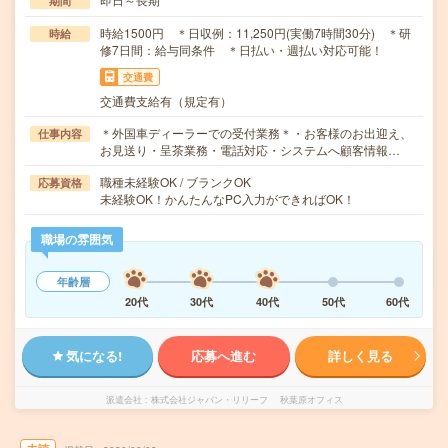
期間
時給1500円 ＊日収例：11,250円(実働7時間30分) ＊研
時給
修7日間：給与同条件 ＊日払い・週払い対応可能！
交通費
交通費支給有（規定有）
＊外国車ディーラーでの受付業務＊・お客様のお出迎え、
仕事内容
お見送り・呈茶業務・電話対応・システムへ顧客情報…
職種未経験OK / ブランクOK
応募資格
未経験OK！かんたんなPC入力ができればOK！
職場の雰囲気
年齢層
20代
30代
40代
50代
60代
気になる!
応募へ進む
詳しく見る
派遣会社
株式会社ジャパン・リリーフ 秋葉原オフィス