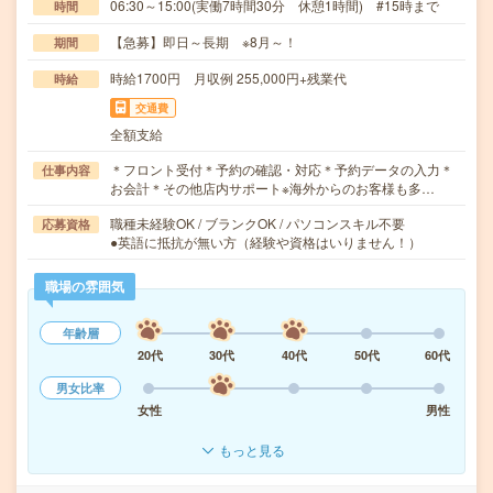
06:30～15:00(実働7時間30分 休憩1時間) #15時まで
時間
【急募】即日～長期 ※8月～！
期間
時給1700円 月収例 255,000円+残業代
時給
交通費
全額支給
＊フロント受付＊予約の確認・対応＊予約データの入力＊
仕事内容
お会計＊その他店内サポート※海外からのお客様も多…
職種未経験OK / ブランクOK / パソコンスキル不要
応募資格
●英語に抵抗が無い方（経験や資格はいりません！）
職場の雰囲気
年齢層
20代
30代
40代
50代
60代
男女比率
女性
男性
もっと見る