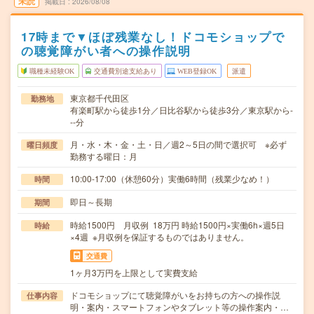
未読
掲載日
2026/08/08
17時まで▼ほぼ残業なし！ドコモショップで
の聴覚障がい者への操作説明
職種未経験OK
交通費別途支給あり
WEB登録OK
派遣
東京都千代田区
勤務地
有楽町駅から徒歩1分／日比谷駅から徒歩3分／東京駅から-
--分
月・水・木・金・土・日／週2～5日の間で選択可 ※必ず
曜日頻度
勤務する曜日：月
10:00-17:00（休憩60分）実働6時間（残業少なめ！）
時間
即日～長期
期間
時給1500円 月収例 18万円 時給1500円×実働6h×週5日
時給
×4週 ※月収例を保証するものではありません。
交通費
1ヶ月3万円を上限として実費支給
ドコモショップにて聴覚障がいをお持ちの方への操作説
仕事内容
明・案内・スマートフォンやタブレット等の操作案内・…