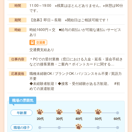
11:00～19:00 ※残業はほとんどありません。※休憩は90分
時間
です。
【急募】即日～長期 ※開始日はご相談可能です！
期間
時給1600円＋交 ■給与の前払いが可能な速払いサービス
時給
あり
交通費
交通費支給あり
＊PCでの受付業務（窓口における入金・延長・退会手続き
仕事内容
などの接客業務・ご案内＊ポイントカードに関する…
職種未経験OK / ブランクOK / パソコンスキル不要 / 英語力
応募資格
不要
◆未経験者歓迎！◆接客・受付経験がある方歓迎。 #初
めての派遣歓迎
職場の雰囲気
年齢層
20代
30代
40代
50代
60代
職場の様子