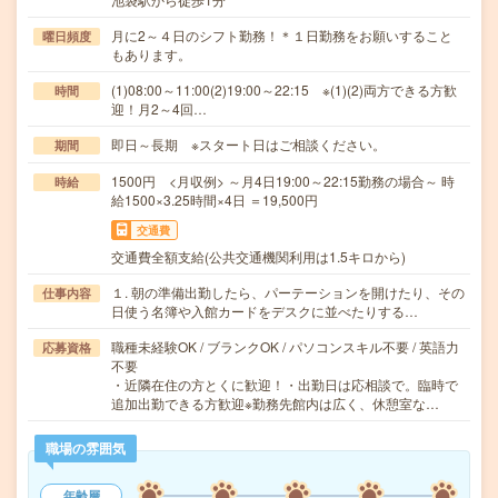
月に2～４日のシフト勤務！＊１日勤務をお願いすること
曜日頻度
もあります。
(1)08:00～11:00(2)19:00～22:15 ※(1)(2)両方できる方歓
時間
迎！月2～4回…
即日～長期 ※スタート日はご相談ください。
期間
1500円 <月収例> ～月4日19:00～22:15勤務の場合～ 時
時給
給1500×3.25時間×4日 ＝19,500円
交通費
交通費全額支給(公共交通機関利用は1.5キロから)
１. 朝の準備出勤したら、パーテーションを開けたり、その
仕事内容
日使う名簿や入館カードをデスクに並べたりする…
職種未経験OK / ブランクOK / パソコンスキル不要 / 英語力
応募資格
不要
・近隣在住の方とくに歓迎！・出勤日は応相談で。臨時で
追加出勤できる方歓迎※勤務先館内は広く、休憩室な…
職場の雰囲気
年齢層