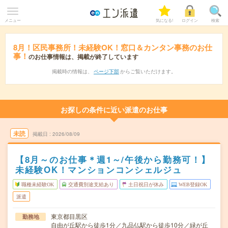
メニュー
気になる!
ログイン
検索
8月！区民事務所！未経験OK！窓口＆カンタン事務のお仕
事！
のお仕事情報は、掲載が終了しています
掲載時の情報は、
ページ下部
からご覧いただけます。
お探しの条件に近い派遣のお仕事
未読
掲載日
2026/08/09
【8月～のお仕事＊週1～/午後から勤務可！】
未経験OK！マンションコンシェルジュ
職種未経験OK
交通費別途支給あり
土日祝日が休み
WEB登録OK
派遣
東京都目黒区
勤務地
自由が丘駅から徒歩1分／九品仏駅から徒歩10分／緑が丘