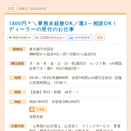
未読
掲載日
2026/08/08
1800円＊＼事務未経験OK／週3～相談OK！
ディーラーの受付のお仕事
職種未経験OK
交通費別途支給あり
WEB登録OK
派遣
東京都千代田区
勤務地
麹町駅から徒歩4分／四ツ谷駅から徒歩5分
月・水・木・金・土・日・祝(週5日) ※シフト制 ※火曜固
曜日頻度
定休です！週3・4日の相談OK！
09:45～18:45(実働8時間 休憩1時間)※火曜日定休日 / 店舗
時間
の営業時間は、10:00-1…
【急募】即日～長期 ※8月～！
期間
時給1800円 月収例 288,000円
時給
交通費
全額支給
・お客様のお出迎え、お見送り、ドリンクサービス・受電
仕事内容
対応（整備士や社内の人員への取次ぎ）・顧客データ…