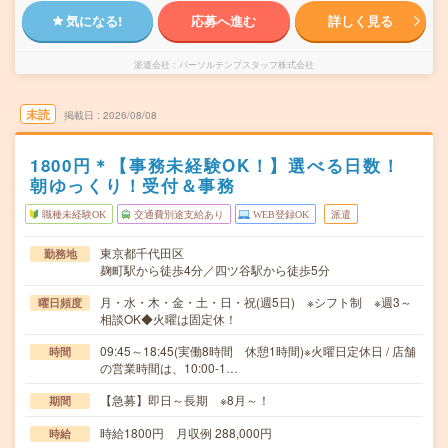
気になる!
応募へ進む
詳しく見る
派遣会社
パーソルテンプスタッフ株式会社
未読
掲載日
2026/08/08
1800円＊【事務未経験OK！】選べる日数！
朝ゆっくり！受付＆事務
職種未経験OK
交通費別途支給あり
WEB登録OK
派遣
東京都千代田区
勤務地
麹町駅から徒歩4分／四ツ谷駅から徒歩5分
月・水・木・金・土・日・祝(週5日) ※シフト制 ※週3～
曜日頻度
相談OK◆火曜は固定休！
09:45～18:45(実働8時間 休憩1時間)※火曜日定休日 / 店舗
時間
の営業時間は、10:00-1…
【急募】即日～長期 ※8月～！
期間
時給1800円 月収例 288,000円
時給