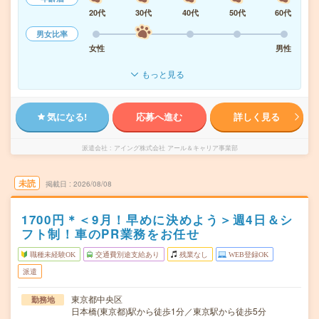
20代
30代
40代
50代
60代
男女比率
女性
男性
もっと見る
気になる!
応募へ進む
詳しく見る
派遣会社
アイング株式会社 アール＆キャリア事業部
未読
掲載日
2026/08/08
1700円＊＜9月！早めに決めよう＞週4日＆シ
フト制！車のPR業務をお任せ
職種未経験OK
交通費別途支給あり
残業なし
WEB登録OK
派遣
東京都中央区
勤務地
日本橋(東京都)駅から徒歩1分／東京駅から徒歩5分