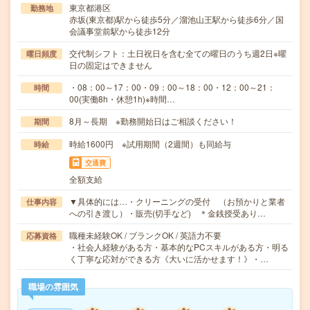
東京都港区
勤務地
赤坂(東京都)駅から徒歩5分／溜池山王駅から徒歩6分／国
会議事堂前駅から徒歩12分
交代制シフト：土日祝日を含む全ての曜日のうち週2日※曜
曜日頻度
日の固定はできません
・08：00～17：00・09：00～18：00・12：00～21：
時間
00(実働8h・休憩1h)※時間…
8月～長期 ※勤務開始日はご相談ください！
期間
時給1600円 ※試用期間（2週間）も同給与
時給
交通費
全額支給
▼具体的には…・クリーニングの受付 （お預かりと業者
仕事内容
への引き渡し）・販売(切手など) ＊金銭授受あり…
職種未経験OK / ブランクOK / 英語力不要
応募資格
・社会人経験がある方・基本的なPCスキルがある方・明る
く丁寧な応対ができる方《大いに活かせます！》・…
職場の雰囲気