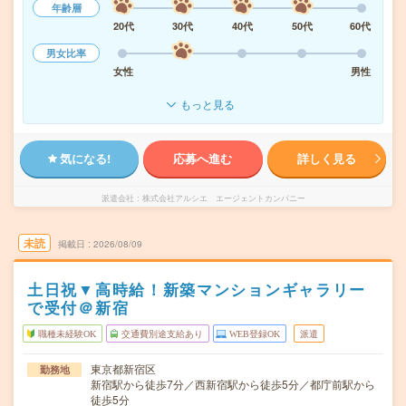
年齢層
20代
30代
40代
50代
60代
男女比率
女性
男性
もっと見る
気になる!
応募へ進む
詳しく見る
派遣会社
株式会社アルシエ エージェントカンパニー
未読
掲載日
2026/08/09
土日祝▼高時給！新築マンションギャラリー
で受付＠新宿
職種未経験OK
交通費別途支給あり
WEB登録OK
派遣
東京都新宿区
勤務地
新宿駅から徒歩7分／西新宿駅から徒歩5分／都庁前駅から
徒歩5分