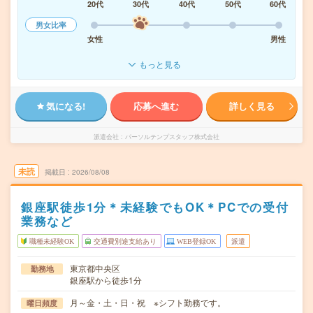
20代
30代
40代
50代
60代
男女比率
女性
男性
もっと見る
気になる!
応募へ進む
詳しく見る
派遣会社
パーソルテンプスタッフ株式会社
未読
掲載日
2026/08/08
銀座駅徒歩1分＊未経験でもOK＊PCでの受付
業務など
職種未経験OK
交通費別途支給あり
WEB登録OK
派遣
東京都中央区
勤務地
銀座駅から徒歩1分
月～金・土・日・祝 ※シフト勤務です。
曜日頻度