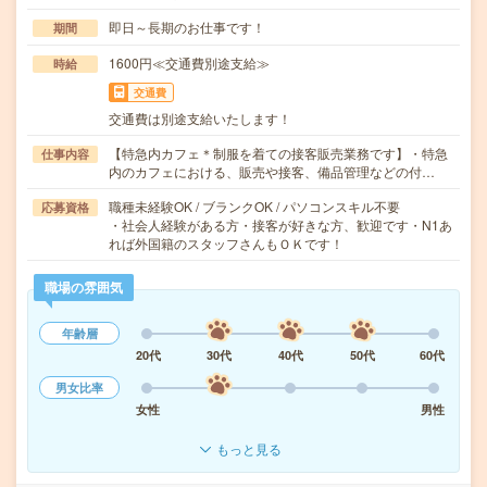
即日～長期のお仕事です！
期間
1600円≪交通費別途支給≫
時給
交通費
交通費は別途支給いたします！
【特急内カフェ＊制服を着ての接客販売業務です】・特急
仕事内容
内のカフェにおける、販売や接客、備品管理などの付…
職種未経験OK / ブランクOK / パソコンスキル不要
応募資格
・社会人経験がある方・接客が好きな方、歓迎です・N1あ
れば外国籍のスタッフさんもＯＫです！
職場の雰囲気
年齢層
20代
30代
40代
50代
60代
男女比率
女性
男性
もっと見る