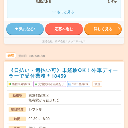
活気がある
しずか
もっと見る
気になる!
応募へ進む
詳しく見る
派遣会社
株式会社スタッフサービス
未読
掲載日
2026/08/08
《日払い・週払い可》未経験OK！外車ディー
ラーで受付業務＊18459
職種未経験OK
交通費別途支給あり
WEB登録OK
派遣
東京都足立区
勤務地
亀有駅から徒歩13分
シフト制
曜日頻度
09:30～18:00
時間
即日～長期