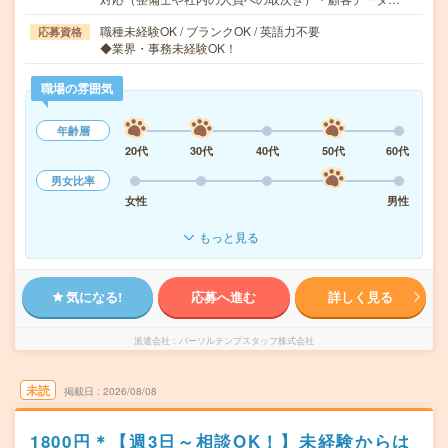
職種未経験OK / ブランクOK / 英語力不要
応募資格
◆業界・事務未経験OK！
職場の雰囲気
年齢層
20代
30代
40代
50代
60代
男女比率
女性
男性
もっと見る
気になる!
応募へ進む
詳しく見る
派遣会社
パーソルテンプスタッフ株式会社
未読
掲載日
2026/08/08
1800円＊【週3日～相談OK！】未経験からは