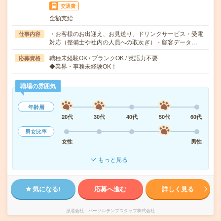
交通費
全額支給
・お客様のお出迎え、お見送り、ドリンクサービス・受電
仕事内容
対応（整備士や社内の人員への取次ぎ）・顧客データ…
職種未経験OK / ブランクOK / 英語力不要
応募資格
◆業界・事務未経験OK！
職場の雰囲気
年齢層
20代
30代
40代
50代
60代
男女比率
女性
男性
もっと見る
気になる!
応募へ進む
詳しく見る
派遣会社
パーソルテンプスタッフ株式会社