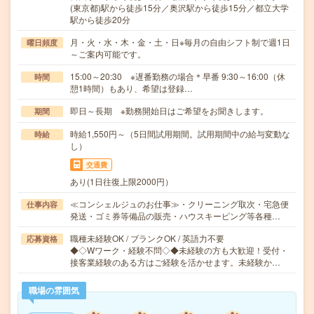
(東京都)駅から徒歩15分／奥沢駅から徒歩15分／都立大学
駅から徒歩20分
月・火・水・木・金・土・日※毎月の自由シフト制で週1日
曜日頻度
～ご案内可能です。
15:00～20:30 ※遅番勤務の場合＊早番 9:30～16:00（休
時間
憩1時間）もあり、希望は登録…
即日～長期 ※勤務開始日はご希望をお聞きします。
期間
時給1,550円～（5日間試用期間。試用期間中の給与変動な
時給
し）
交通費
あり(1日往復上限2000円）
≪コンシェルジュのお仕事≫・クリーニング取次・宅急便
仕事内容
発送・ゴミ券等備品の販売・ハウスキーピング等各種…
職種未経験OK / ブランクOK / 英語力不要
応募資格
◆◇Wワーク・経験不問◇◆未経験の方も大歓迎！受付・
接客業経験のある方はご経験を活かせます。未経験か…
職場の雰囲気