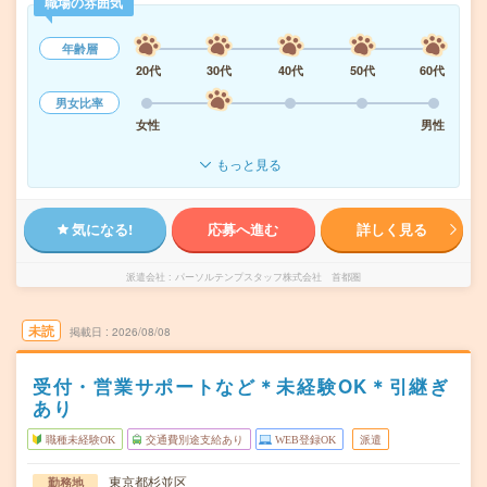
職場の雰囲気
年齢層
20代
30代
40代
50代
60代
男女比率
女性
男性
もっと見る
気になる!
応募へ進む
詳しく見る
派遣会社
パーソルテンプスタッフ株式会社 首都圏
未読
掲載日
2026/08/08
受付・営業サポートなど＊未経験OK＊引継ぎ
あり
職種未経験OK
交通費別途支給あり
WEB登録OK
派遣
東京都杉並区
勤務地