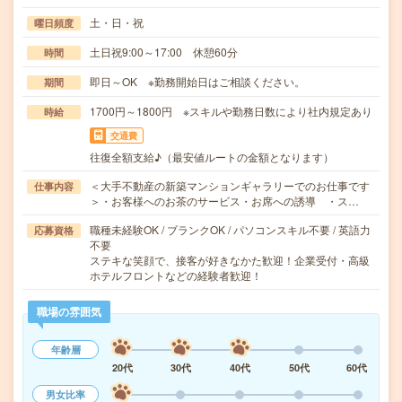
土・日・祝
曜日頻度
土日祝9:00～17:00 休憩60分
時間
即日～OK ※勤務開始日はご相談ください。
期間
1700円～1800円 ※スキルや勤務日数により社内規定あり
時給
交通費
往復全額支給♪（最安値ルートの金額となります）
＜大手不動産の新築マンションギャラリーでのお仕事です
仕事内容
＞・お客様へのお茶のサービス・お席への誘導 ・ス…
職種未経験OK / ブランクOK / パソコンスキル不要 / 英語力
応募資格
不要
ステキな笑顔で、接客が好きなかた歓迎！企業受付・高級
ホテルフロントなどの経験者歓迎！
職場の雰囲気
年齢層
20代
30代
40代
50代
60代
男女比率