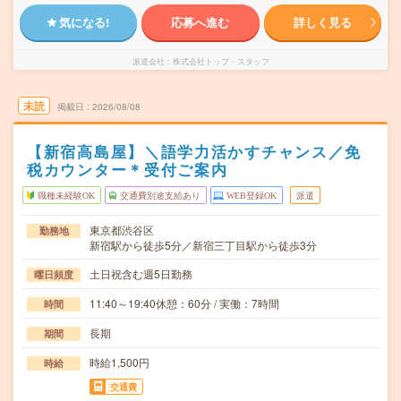
気になる!
応募へ進む
詳しく見る
派遣会社
株式会社トップ・スタッフ
未読
掲載日
2026/08/08
【新宿高島屋】＼語学力活かすチャンス／免
税カウンター＊受付ご案内
職種未経験OK
交通費別途支給あり
WEB登録OK
派遣
東京都渋谷区
勤務地
新宿駅から徒歩5分／新宿三丁目駅から徒歩3分
土日祝含む週5日勤務
曜日頻度
11:40～19:40休憩：60分 / 実働：7時間
時間
長期
期間
時給1,500円
時給
交通費