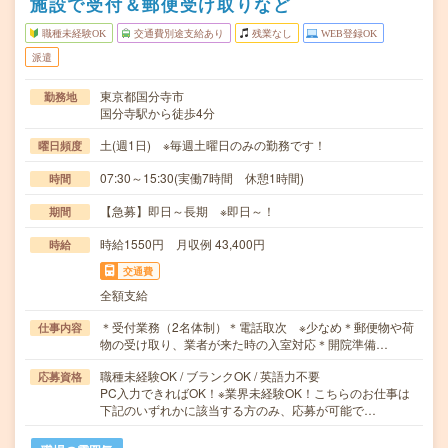
施設で受付＆郵便受け取りなど
職種未経験OK
交通費別途支給あり
残業なし
WEB登録OK
派遣
東京都国分寺市
勤務地
国分寺駅から徒歩4分
土(週1日) ※毎週土曜日のみの勤務です！
曜日頻度
07:30～15:30(実働7時間 休憩1時間)
時間
【急募】即日～長期 ※即日～！
期間
時給1550円 月収例 43,400円
時給
交通費
全額支給
＊受付業務（2名体制）＊電話取次 ※少なめ＊郵便物や荷
仕事内容
物の受け取り、業者が来た時の入室対応＊開院準備…
職種未経験OK / ブランクOK / 英語力不要
応募資格
PC入力できればOK！※業界未経験OK！こちらのお仕事は
下記のいずれかに該当する方のみ、応募が可能で…