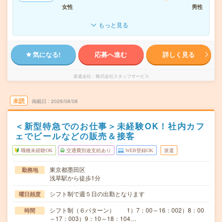
女性
男性
もっと見る
気になる!
応募へ進む
詳しく見る
派遣会社
株式会社スタッフサービス
未読
掲載日
2026/08/08
＜新型特急でのお仕事＞未経験OK！社内カフ
ェでビールなどの販売＆接客
職種未経験OK
交通費別途支給あり
WEB登録OK
派遣
東京都墨田区
勤務地
浅草駅から徒歩1分
シフト制で週５日の出勤となります
曜日頻度
シフト制（６パターン） 1）7：00～16：002）8：00
時間
～17：003）9：10～18：104…