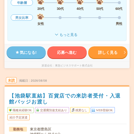
年齢層
20代
30代
40代
50代
60代
男女比率
女性
男性
もっと見る
気になる!
応募へ進む
詳しく見る
派遣会社
東急ビジネスサポート株式会社
未読
掲載日
2026/08/08
【池袋駅直結】百貨店での来訪者受付・入退
館バッジお渡し
職種未経験OK
交通費別途支給あり
残業なし
WEB登録OK
紹介予定派遣
東京都豊島区
勤務地
池袋駅から徒歩1分