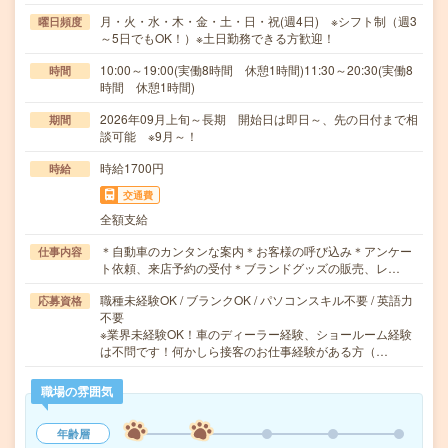
月・火・水・木・金・土・日・祝(週4日) ※シフト制（週3
曜日頻度
～5日でもOK！）※土日勤務できる方歓迎！
10:00～19:00(実働8時間 休憩1時間)11:30～20:30(実働8
時間
時間 休憩1時間)
2026年09月上旬～長期 開始日は即日～、先の日付まで相
期間
談可能 ※9月～！
時給1700円
時給
交通費
全額支給
＊自動車のカンタンな案内＊お客様の呼び込み＊アンケー
仕事内容
ト依頼、来店予約の受付＊ブランドグッズの販売、レ…
職種未経験OK / ブランクOK / パソコンスキル不要 / 英語力
応募資格
不要
※業界未経験OK！車のディーラー経験、ショールーム経験
は不問です！何かしら接客のお仕事経験がある方（…
職場の雰囲気
年齢層