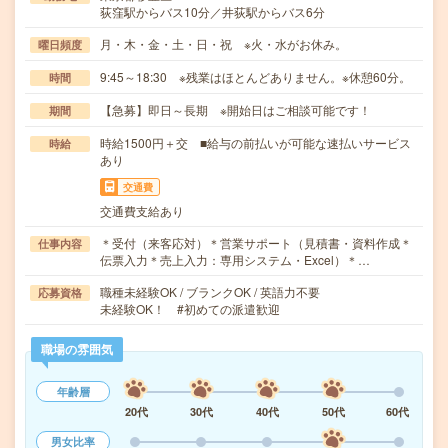
荻窪駅からバス10分／井荻駅からバス6分
月・木・金・土・日・祝 ※火・水がお休み。
曜日頻度
9:45～18:30 ※残業はほとんどありません。※休憩60分。
時間
【急募】即日～長期 ※開始日はご相談可能です！
期間
時給1500円＋交 ■給与の前払いが可能な速払いサービス
時給
あり
交通費
交通費支給あり
＊受付（来客応対）＊営業サポート（見積書・資料作成＊
仕事内容
伝票入力＊売上入力：専用システム・Excel）＊…
職種未経験OK / ブランクOK / 英語力不要
応募資格
未経験OK！ #初めての派遣歓迎
職場の雰囲気
年齢層
20代
30代
40代
50代
60代
男女比率