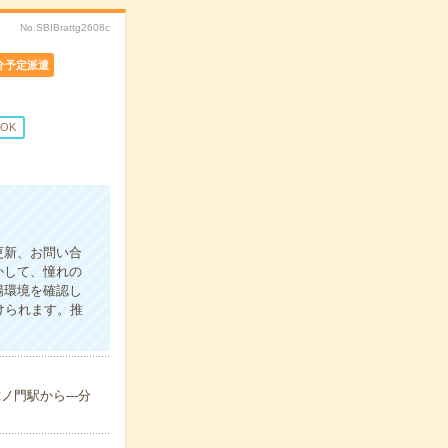
No.SBIBrattg2608c
介予定派遣
OK
更新、お問い合
かして、憧れの
場環境を確認し
けられます。推
ノ門駅から---分