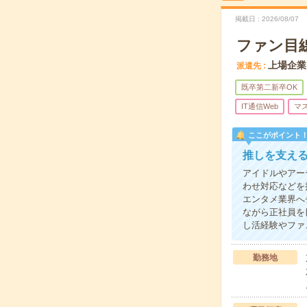
掲載日
2026/08/07
ファン目
上場企業
派遣先
既卒第二新卒OK
IT通信Web
マ
ここがポイント
推しを支え
アイドルやアー
わせ対応などを
エンタメ業界へ
ながら正社員を
し活経験やファ
勤務地