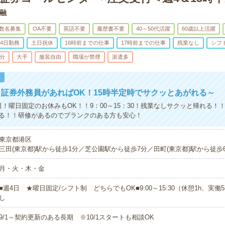
融
数名募集
OA不要
英語不要
履歴書不要
40～50代活躍
60歳以上活躍
4日勤務
土日祝休
16時前までの仕事
17時前までの仕事
残業なし
シフ
5分
大手
服装自由
職場が禁煙
派遣多
！
証券外務員があればOK！15時半定時でサクッとあがれる～
日！曜日固定のお休みもOK！！9：00～15：30！残業なしサクッと帰れる！
る！！研修があるのでブランクのある方も安心！
東京都港区
三田(東京都)駅から徒歩1分／芝公園駅から徒歩7分／田町(東京都)駅から徒歩
月・火・木・金
■週4日 ★曜日固定/シフト制 どちらでもOK■9:00～15:30（休憩1h、実働
し
9/1～契約更新のある長期 ※10/1スタートも相談OK