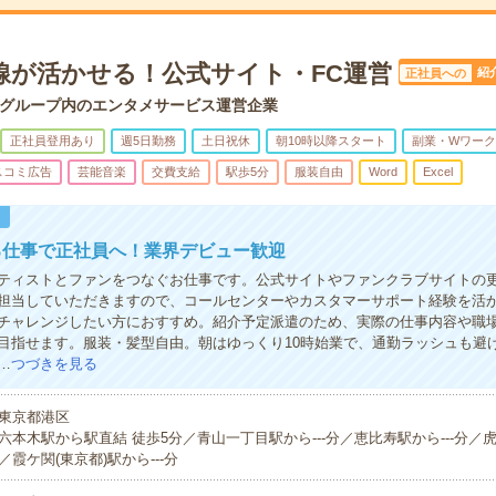
線が活かせる！公式サイト・FC運営
紹
正社員への
グループ内のエンタメサービス運営企業
正社員登用あり
週5日勤務
土日祝休
朝10時以降スタート
副業・Wワーク
スコミ広告
芸能音楽
交費支給
駅歩5分
服装自由
Word
Excel
！
る仕事で正社員へ！業界デビュー歓迎
ティストとファンをつなぐお仕事です。公式サイトやファンクラブサイトの
担当していただきますので、コールセンターやカスタマーサポート経験を活
チャレンジしたい方におすすめ。紹介予定派遣のため、実際の仕事内容や職
目指せます。服装・髪型自由。朝はゆっくり10時始業で、通勤ラッシュも避
…
つづきを見る
東京都港区
六本木駅から駅直結 徒歩5分／青山一丁目駅から---分／恵比寿駅から---分／虎
／霞ケ関(東京都)駅から---分