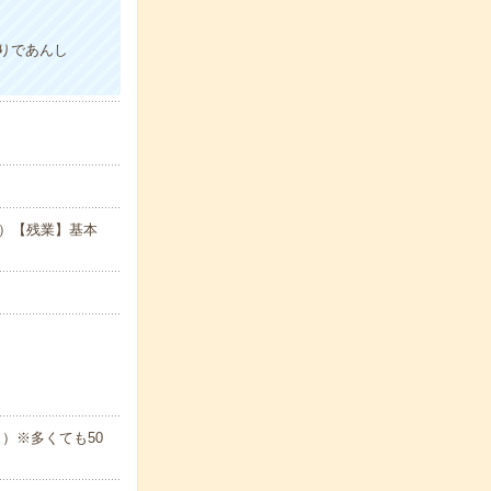
りであんし
15）【残業】基本
）※多くても50