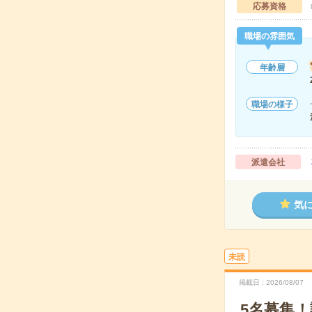
応募資格
職場の雰囲気
年齢層
職場の様子
派遣会社
気
未読
掲載日
2026/08/07
5名募集！