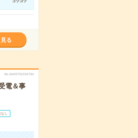
コツコツ
く見る
No.AVAST20334784
受電＆事
業なし