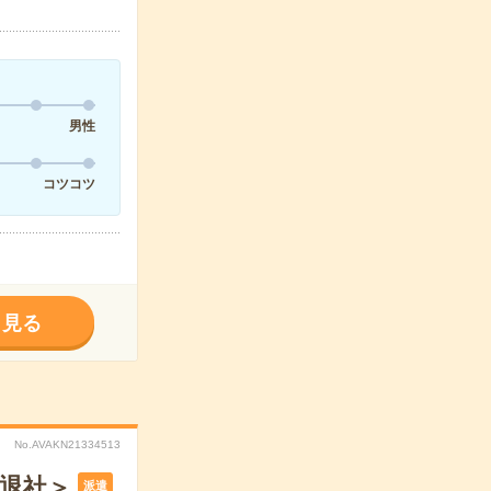
男性
コツコツ
く見る
No.AVAKN21334513
半退社＞
派遣