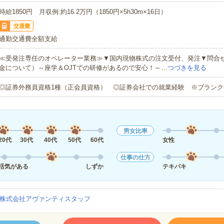
時給1850円 月収例:約16.2万円（1850円×5h30m×16日）
交通費
通勤交通費全額支給
≪受発注専任のオペレーター業務≫▼国内現物株式の注文受付、発注▼問合せ
金について）～座学＆OJTでの研修があるので安心！～…
つづきを見る
◎証券外務員資格1種（正会員資格） ◎証券会社での就業経験 ※ブランク
男女比率
20代
30代
40代
50代
60代
女性
仕事の仕方
活気がある
しずか
テキパキ
株式会社アヴァンティスタッフ