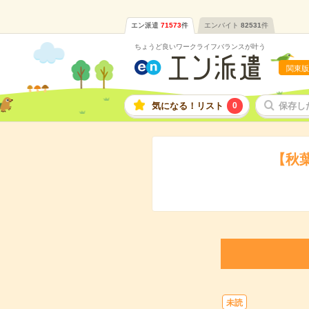
エン派遣
71573
件
エンバイト
82531
件
ちょうど良いワークライフバランスが叶う
関東版
気になる！リスト
0
保存し
【秋葉
未読