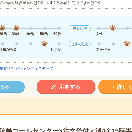
◎社会人経験があればOK！◎PC基本的に使用できればOK
男女比率
20代
30代
40代
50代
60代
女性
仕事の仕方
活気がある
しずか
テキパキ
株式会社アヴァンティスタッフ
応募する
詳し
になる！
証券コールセンター×注文受付＜週4＆15時