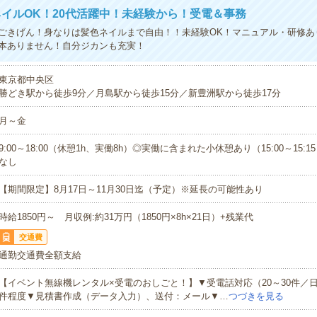
イルOK！20代活躍中！未経験から！受電＆事務
ごきげん！身なりは髪色ネイルまで自由！！未経験OK！マニュアル・研修あ
本ありません！自分ジカンも充実！
東京都中央区
勝どき駅から徒歩9分／月島駅から徒歩15分／新豊洲駅から徒歩17分
月～金
9:00～18:00（休憩1h、実働8h）◎実働に含まれた小休憩あり（15:00～15:
なし
【期間限定】8月17日～11月30日迄（予定）※延長の可能性あり
時給1850円～ 月収例:約31万円（1850円×8h×21日）+残業代
交通費
通勤交通費全額支給
【イベント無線機レンタル×受電のおしごと！】▼受電話対応（20～30件／日
件程度▼見積書作成（データ入力）、送付：メール▼…
つづきを見る