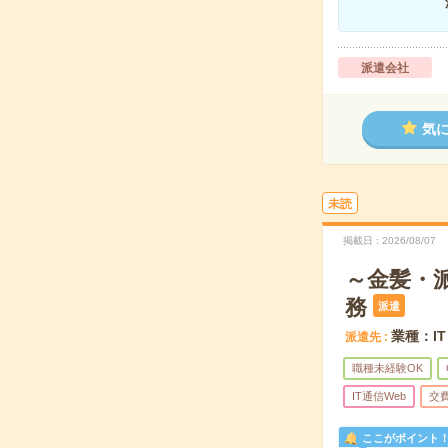
派遣会社
気
未読
掲載日
2026/08/07
～金髪・
務
派遣
業種：I
派遣先
職種未経験OK
IT通信Web
交
ここがポイント