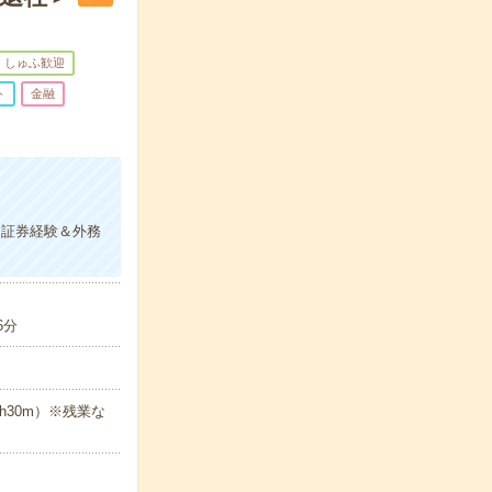
しゅふ歓迎
ト
金融
！証券経験＆外務
6分
5h30m）※残業な