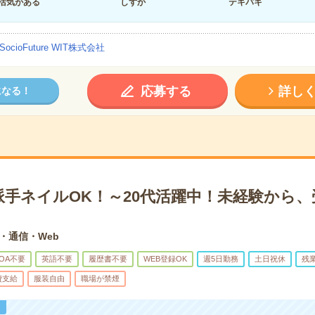
活気がある
しずか
テキパキ
SocioFuture WIT株式会社
応募する
詳し
になる！
派手ネイルOK！～20代活躍中！未経験から、
T・通信・Web
OA不要
英語不要
履歴書不要
WEB登録OK
週5日勤務
土日祝休
残
費支給
服装自由
職場が禁煙
！