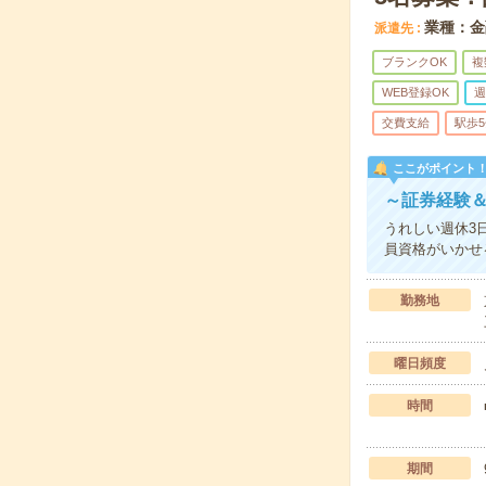
業種：金
派遣先
ブランクOK
複
WEB登録OK
週
交費支給
駅歩
ここがポイント
～証券経験＆
うれしい週休3
員資格がいかせ
勤務地
曜日頻度
時間
期間