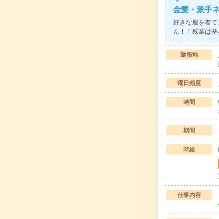
金髪・派手ネ
好きな服を着て
ん！！残業は基
勤務地
曜日頻度
時間
期間
時給
仕事内容