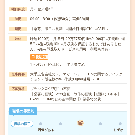
月～金／週5日
曜日頻度
09:00-18:00（休憩60分）実働8時間
時間
【急募】即日～長期 ※開始日相談OK ※08月～
期間
時給1900円 月収例 32万7750円 時給1900円×実働8h×週
時給
5日×4週+残業10h ※月収例を保証するものではありませ
ん。※給与即受取りサービス利用可（利用条件有）
交通費
1ヶ月3万円を上限として実費支給
大手広告会社のメルマガ・バナー・DMに関するディレク
仕事内容
ション・販促物のWF作成(Figma使用)・DE…
ブランクOK / 英語力不要
応募資格
【必要な経験】Web企画・制作の経験【必要なスキル】
Excel：SUMなどの基本関数【IT業界での就…
職場の雰囲気
職場の様子
活気がある
しずか