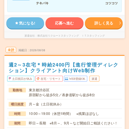
テキパキ
コツコツ
気になる!
応募へ進む
詳しく見る
派遣会社
株式会社リクルートスタッフィング ＩＴスタッフィング
未読
掲載日
2026/08/08
週2～3在宅＊時給2400円【進行管理ディレク
ション】クライアント向けWeb制作
土日祝日が休み
在宅・リモート
WEB登録OK
派遣
東京都渋谷区
勤務地
原宿駅から徒歩5分／表参道駅から徒歩8分
月～金（土日祝休み）
曜日頻度
10:00～19:00（休憩1時間） ※残業ほぼなし
時間
即日～長期 ※8月～、9月～など開始日ご相談ください！
期間