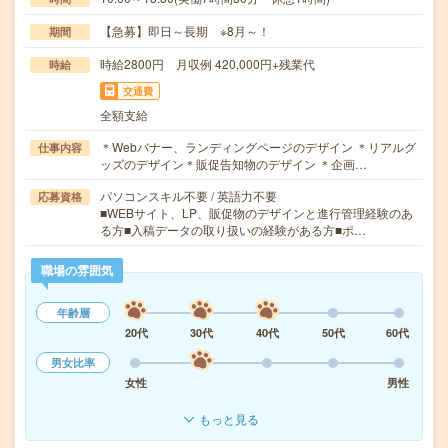
【急募】即日～長期 ※8月～！
期間
時給2800円 月収例 420,000円+残業代
時給
交通費
全額支給
＊Webバナー、ランディングページのデザイン ＊リアルグ
仕事内容
ッズのデザイン＊販促告知物のデザイン ＊企画…
パソコンスキル不要 / 英語力不要
応募資格
■WEBサイト、LP、販促物のデザインと進行管理経験のあ
る方■入稿データの取り扱いの経験がある方■ポ…
職場の雰囲気
年齢層
20代
30代
40代
50代
60代
男女比率
女性
男性
もっと見る