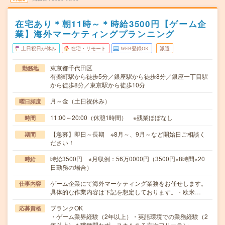
在宅あり＊朝11時～＊時給3500円【ゲーム企
業】海外マーケティングプランニング
土日祝日が休み
在宅・リモート
WEB登録OK
派遣
東京都千代田区
勤務地
有楽町駅から徒歩5分／銀座駅から徒歩8分／銀座一丁目駅
から徒歩8分／東京駅から徒歩10分
月～金（土日祝休み）
曜日頻度
11:00～20:00（休憩1時間） ※残業ほぼなし
時間
【急募】即日～長期 ※8月～、9月～など開始日ご相談く
期間
ださい！
時給3500円 ※月収例：56万0000円（3500円×8時間×20
時給
日勤務の場合）
ゲーム企業にて海外マーケティング業務をお任せします。
仕事内容
具体的な作業内容は下記を想定しております。・欧米…
ブランクOK
応募資格
・ゲーム業界経験（2年以上）・英語環境での業務経験（2
年以上）＊職種問わず、スキルある方やフリーラン…