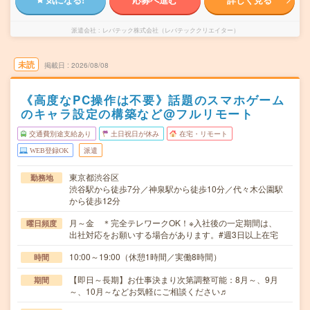
派遣会社
レバテック株式会社（レバテッククリエイター）
未読
掲載日
2026/08/08
《高度なPC操作は不要》話題のスマホゲーム
のキャラ設定の構築など@フルリモート
交通費別途支給あり
土日祝日が休み
在宅・リモート
WEB登録OK
派遣
東京都渋谷区
勤務地
渋谷駅から徒歩7分／神泉駅から徒歩10分／代々木公園駅
から徒歩12分
月～金 ＊完全テレワークOK！※入社後の一定期間は、
曜日頻度
出社対応をお願いする場合があります。#週3日以上在宅
10:00～19:00（休憩1時間／実働8時間）
時間
【即日～長期】お仕事決まり次第調整可能：8月～、9月
期間
～、10月～などお気軽にご相談ください♬