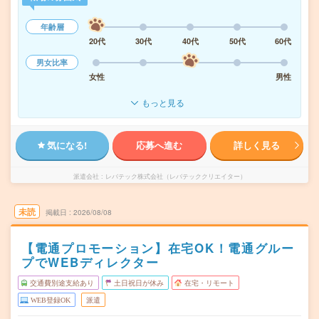
年齢層
20代
30代
40代
50代
60代
男女比率
女性
男性
もっと見る
気になる!
応募へ進む
詳しく見る
派遣会社
レバテック株式会社（レバテッククリエイター）
未読
掲載日
2026/08/08
【電通プロモーション】在宅OK！電通グルー
プでWEBディレクター
交通費別途支給あり
土日祝日が休み
在宅・リモート
WEB登録OK
派遣