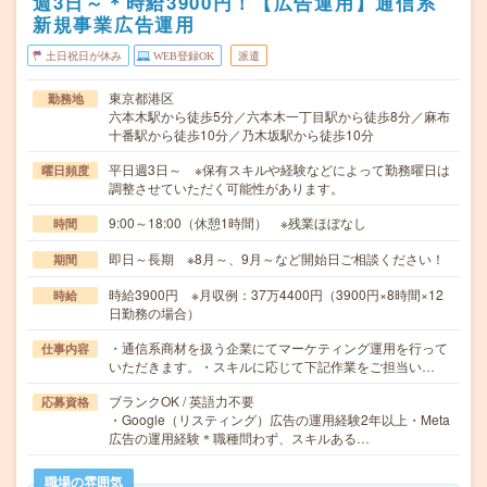
週3日～＊時給3900円！【広告運用】通信系
新規事業広告運用
土日祝日が休み
WEB登録OK
派遣
東京都港区
勤務地
六本木駅から徒歩5分／六本木一丁目駅から徒歩8分／麻布
十番駅から徒歩10分／乃木坂駅から徒歩10分
平日週3日～ ※保有スキルや経験などによって勤務曜日は
曜日頻度
調整させていただく可能性があります。
9:00～18:00（休憩1時間） ※残業ほぼなし
時間
即日～長期 ※8月～、9月～など開始日ご相談ください！
期間
時給3900円 ※月収例：37万4400円（3900円×8時間×12
時給
日勤務の場合）
・通信系商材を扱う企業にてマーケティング運用を行って
仕事内容
いただきます。・スキルに応じて下記作業をご担当い…
ブランクOK / 英語力不要
応募資格
・Google（リスティング）広告の運用経験2年以上・Meta
広告の運用経験＊職種問わず、スキルある…
職場の雰囲気