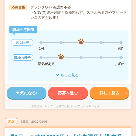
ブランクOK / 英語力不要
応募資格
・SNS(X)運用経験＊職種問わず、スキルある方やフリーラ
ンスの方も歓迎！
職場の雰囲気
男女比率
女性
男性
職場の様子
活気がある
しずか
もっと見る
気になる!
応募へ進む
詳しく見る
派遣会社
レバテック株式会社（レバテッククリエイター）
未読
掲載日
2026/08/08