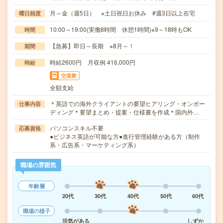
月～金（週5日） ※土日祝日お休み #週3日以上在宅
曜日頻度
10:00～19:00(実働8時間 休憩1時間)※9～18時もOK
時間
【急募】即日～長期 ※8月～！
期間
時給2600円 月収例 416,000円
時給
交通費
全額支給
＊英語での海外クライアントの要望ヒアリング・オンボー
仕事内容
ディング＊要望まとめ・提案・仕様書を作成＊国内外…
パソコンスキル不要
応募資格
●ビジネス英語が可能な方●進行管理経験がある方（制作
系・広告系・マーケティング系）
職場の雰囲気
年齢層
20代
30代
40代
50代
60代
職場の様子
活気がある
しずか