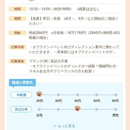
10:00～19:00（休憩1時間） ※残業ほぼなし
時間
【急募】即日～長期 ※8月～、9月～など開始日ご相談く
期間
ださい！
時給2840円 ※月収例：18万1760円（2840円×8時間×8日
時給
勤務の場合）
・オフラインイベント向けディレクション案件に携わって
仕事内容
いただきます。・具体的にはオフラインイベントのデ…
ブランクOK / 英語力不要
応募資格
・オフラインイベントのディレクター経験＊職種問わず、
スキルある方やフリーランスの方も歓迎！
職場の雰囲気
年齢層
20代
30代
40代
50代
60代
男女比率
女性
男性
もっと見る