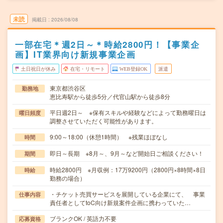
未読
掲載日
2026/08/08
一部在宅＊週2日～＊時給2800円！【事業企
画】IT業界向け新規事業企画
土日祝日が休み
在宅・リモート
WEB登録OK
派遣
東京都渋谷区
勤務地
恵比寿駅から徒歩5分／代官山駅から徒歩8分
平日週2日～ ※保有スキルや経験などによって勤務曜日は
曜日頻度
調整させていただく可能性があります。
9:00～18:00（休憩1時間） ※残業ほぼなし
時間
即日～長期 ※8月～、9月～など開始日ご相談ください！
期間
時給2800円 ※月収例：17万9200円（2800円×8時間×8日
時給
勤務の場合）
・チケット売買サービスを展開している企業にて、 事業
仕事内容
責任者としてtoC向け新規案件企画に携わっていた…
ブランクOK / 英語力不要
応募資格