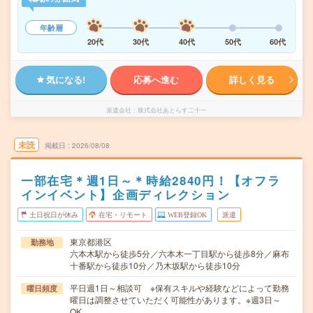
年齢層
20代
30代
40代
50代
60代
気になる!
応募へ進む
詳しく見る
派遣会社
株式会社あとらす二十一
未読
掲載日
2026/08/08
一部在宅＊週1日～＊時給2840円！【オフラ
インイベント】企画ディレクション
土日祝日が休み
在宅・リモート
WEB登録OK
派遣
東京都港区
勤務地
六本木駅から徒歩5分／六本木一丁目駅から徒歩8分／麻布
十番駅から徒歩10分／乃木坂駅から徒歩10分
平日週1日～相談可 ※保有スキルや経験などによって勤務
曜日頻度
曜日は調整させていただく可能性があります。※週3日～
OK