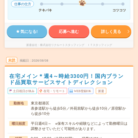
仕事の仕方
テキパキ
コツコツ
気になる!
応募へ進む
詳しく見る
派遣会社
株式会社リクルートスタッフィング ＩＴスタッフィング
未読
掲載日
2026/08/08
在宅メイン＊週4～時給3300円！国内ブラン
ド品買取サービスサイトディレクション
土日祝日が休み
在宅・リモート
WEB登録OK
派遣
東京都港区
勤務地
表参道駅から徒歩5分／外苑前駅から徒歩10分／原宿駅か
ら徒歩10分
平日週4日～ ※保有スキルや経験などによって勤務曜日は
曜日頻度
調整させていただく可能性があります。