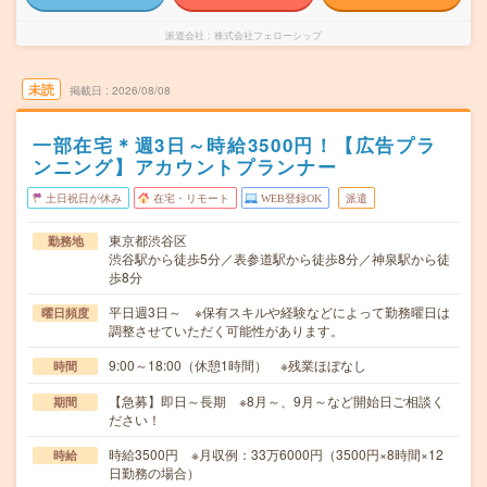
派遣会社
株式会社フェローシップ
未読
掲載日
2026/08/08
一部在宅＊週3日～時給3500円！【広告プラ
ンニング】アカウントプランナー
土日祝日が休み
在宅・リモート
WEB登録OK
派遣
東京都渋谷区
勤務地
渋谷駅から徒歩5分／表参道駅から徒歩8分／神泉駅から徒
歩8分
平日週3日～ ※保有スキルや経験などによって勤務曜日は
曜日頻度
調整させていただく可能性があります。
9:00～18:00（休憩1時間） ※残業ほぼなし
時間
【急募】即日～長期 ※8月～、9月～など開始日ご相談く
期間
ださい！
時給3500円 ※月収例：33万6000円（3500円×8時間×12
時給
日勤務の場合）