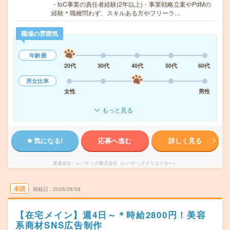
・toC事業の責任者経験(2年以上)・事業戦略立案やPdMの
経験＊職種問わず、スキルある方やフリーラ…
職場の雰囲気
年齢層
20代
30代
40代
50代
60代
男女比率
女性
男性
もっと見る
気になる!
応募へ進む
詳しく見る
派遣会社
レバテック株式会社（レバテッククリエイター）
未読
掲載日
2026/08/08
【在宅メイン】週4日～＊時給2800円！美容
系商材SNS広告制作