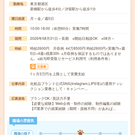
東京都港区
勤務地
新橋駅から徒歩4分／汐留駅から徒歩1分
月～金／週5日
曜日頻度
10:00-18:00（休憩60分）実働7時間
時間
2026年08月31日～長期 ※開始日相談OK ※08月～
期間
時給2600円 月収例 44万8500円 時給2600円×実働7h×週
時給
5日×4週+残業30h ※月収例を保証するものではありませ
ん。※給与即受取りサービス利用可（利用条件有）
交通費
1ヶ月3万円を上限として実費支給
化粧品ブランド公式SNS(Instagram,LIPS等)の運用ディレ
仕事内容
クション業務として・キャンペー…
ブランクOK / 英語力不要
応募資格
【必要な経験】Web企画・制作の経験、制作編集の経験
【IT業界での就業経験（期間・資格不問）があれば…
職場の雰囲気
職場の様子