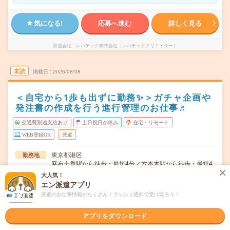
気になる!
応募へ進む
詳しく見る
派遣会社
レバテック株式会社（レバテッククリエイター）
未読
掲載日
2026/08/08
＜自宅から1歩も出ずに勤務✨＞ガチャ企画や
発注書の作成を行う進行管理のお仕事♬
交通費別途支給あり
土日祝日が休み
在宅・リモート
WEB登録OK
派遣
東京都港区
勤務地
麻布十番駅から徒歩・最短4分／六本木駅から徒歩・最短4
分
大人気！
エン派遣アプリ
月～金 ＊完全テレワークOK！入社1～2週間で業務習得
曜日頻度
派遣のお仕事情報がたくさん！プッシュ通知で受け取ろう！
後、基本テレワーク。#週3日以上在宅※業務などで出社を
依頼する場合あり。
アプリをダウンロード
09:30～18:30（休憩1時間／実働8時間）
時間