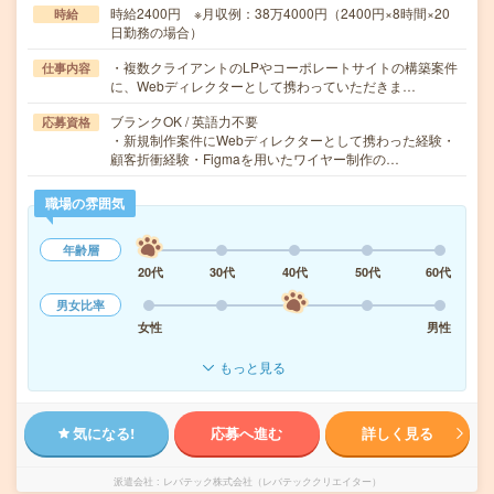
時給2400円 ※月収例：38万4000円（2400円×8時間×20
時給
日勤務の場合）
・複数クライアントのLPやコーポレートサイトの構築案件
仕事内容
に、Webディレクターとして携わっていただきま…
ブランクOK / 英語力不要
応募資格
・新規制作案件にWebディレクターとして携わった経験・
顧客折衝経験・Figmaを用いたワイヤー制作の…
職場の雰囲気
年齢層
20代
30代
40代
50代
60代
男女比率
女性
男性
もっと見る
気になる!
応募へ進む
詳しく見る
派遣会社
レバテック株式会社（レバテッククリエイター）