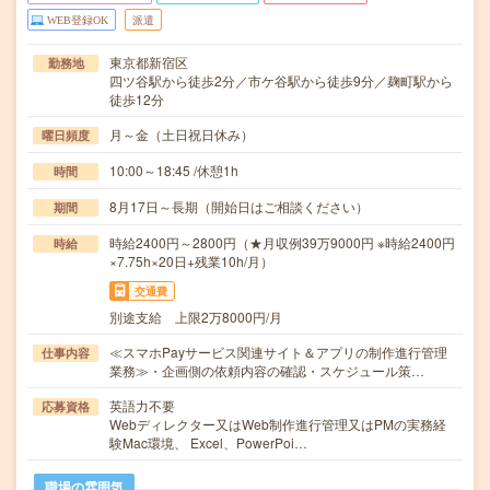
WEB登録OK
派遣
東京都新宿区
勤務地
四ツ谷駅から徒歩2分／市ケ谷駅から徒歩9分／麹町駅から
徒歩12分
月～金（土日祝日休み）
曜日頻度
10:00～18:45 /休憩1h
時間
8月17日～長期（開始日はご相談ください）
期間
時給2400円～2800円（★月収例39万9000円 ※時給2400円
時給
×7.75h×20日+残業10h/月）
交通費
別途支給 上限2万8000円/月
≪スマホPayサービス関連サイト＆アプリの制作進行管理
仕事内容
業務≫・企画側の依頼内容の確認・スケジュール策…
英語力不要
応募資格
Webディレクター又はWeb制作進行管理又はPMの実務経
験Mac環境、 Excel、PowerPoi…
職場の雰囲気