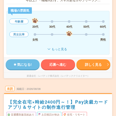
職場の雰囲気
年齢層
20代
30代
40代
50代
60代
男女比率
女性
男性
もっと見る
気になる!
応募へ進む
詳しく見る
派遣会社
レバテック株式会社（レバテッククリエイター）
未読
掲載日
2026/08/08
【完全在宅×時給2400円～！】Pay決裁カード
アプリ＆サイトの制作進行管理
交通費別途支給あり
土日祝日が休み
在宅・リモート