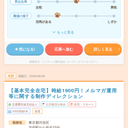
男女比率
女性
男性
職場の様子
活気がある
しずか
もっと見る
気になる!
応募へ進む
詳しく見る
派遣会社
レバテック株式会社（レバテッククリエイター）
未読
掲載日
2026/08/08
【基本完全在宅】時給1900円！メルマガ運用
等に関する制作ディレクション
交通費別途支給あり
土日祝日が休み
在宅・リモート
WEB登録OK
派遣
東京都渋谷区
勤務地
渋谷駅から徒歩10分