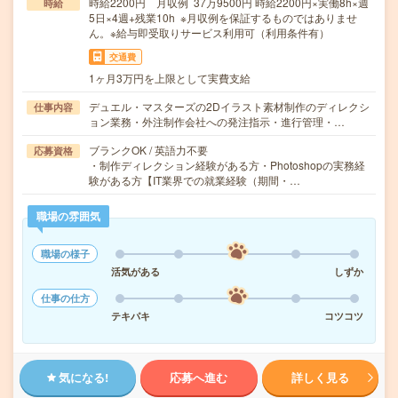
時給2200円 月収例 37万9500円 時給2200円×実働8h×週
時給
5日×4週+残業10h ※月収例を保証するものではありませ
ん。※給与即受取りサービス利用可（利用条件有）
交通費
1ヶ月3万円を上限として実費支給
デュエル・マスターズの2Dイラスト素材制作のディレクシ
仕事内容
ョン業務・外注制作会社への発注指示・進行管理・…
ブランクOK / 英語力不要
応募資格
・制作ディレクション経験がある方・Photoshopの実務経
験がある方【IT業界での就業経験（期間・…
職場の雰囲気
職場の様子
活気がある
しずか
仕事の仕方
テキパキ
コツコツ
気になる!
応募へ進む
詳しく見る