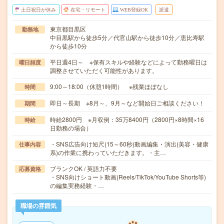
土日祝日が休み
在宅・リモート
WEB登録OK
派遣
東京都目黒区
勤務地
中目黒駅から徒歩5分／代官山駅から徒歩10分／恵比寿駅
から徒歩10分
平日週4日～ ※保有スキルや経験などによって勤務曜日は
曜日頻度
調整させていただく可能性があります。
9:00～18:00（休憩1時間） ※残業ほぼなし
時間
即日～長期 ※8月～、9月～など開始日ご相談ください！
期間
時給2800円 ※月収例：35万8400円（2800円×8時間×16
時給
日勤務の場合）
・SNS広告向け短尺(15～60秒)動画編集・演出(美容・健康
仕事内容
系)の作業に携わっていただきます。・主…
ブランクOK / 英語力不要
応募資格
・SNS向けショート動画(Reels/TikTok/YouTube Shorts等)
の編集実務経験・…
職場の雰囲気