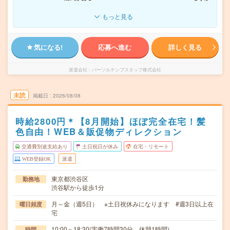
もっと見る
気になる!
応募へ進む
詳しく見る
派遣会社
パーソルテンプスタッフ株式会社
未読
掲載日
2026/08/08
時給2800円＊【8月開始】ほぼ完全在宅！髪
色自由！WEB＆販促物ディレクション
交通費別途支給あり
土日祝日が休み
在宅・リモート
WEB登録OK
派遣
東京都渋谷区
勤務地
渋谷駅から徒歩1分
月～金（週5日） ※土日祝休みになります #週3日以上在
曜日頻度
宅
10:00～18:30(実働7時間30分 休憩1時間)
時間