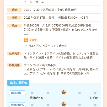
月・火・木・金
09:00-17:30（休憩60分）実働7時間30分
時間
2026年08月17日～長期 ※開始日相談OK ※08月～
期間
時給2000円 月収例 30万0000円 時給2000円×実働
時給
7h30m×週5日×4週 ※月収例を保証するものではありませ
ん。
交通費
1ヶ月3万円を上限として実費支給
・オンライン・オフラインの制作物、およびサイト運営全
仕事内容
般・サイト運用・改善：サイトの運営管理および改善…
ブランクOK / 英語力不要
応募資格
・企画を元にフレームの作成が可能な方・具体的な指示の
元、デザインが可能な方【IT業界での就業経験（期…
職場の雰囲気
職場の様子
活気がある
しずか
仕事の仕方