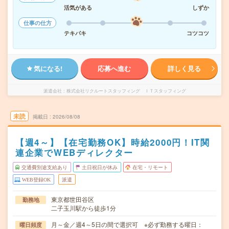
活気がある
しずか
仕事の仕方
テキパキ
コツコツ
気になる!
応募へ進む
詳しく見る
派遣会社
株式会社リクルートスタッフィング ＩＴスタッフィング
未読
掲載日
2026/08/08
【週4～】【在宅勤務OK】時給2000円！IT関
連企業でWEBディレクター
交通費別途支給あり
土日祝日が休み
在宅・リモート
WEB登録OK
派遣
東京都世田谷区
勤務地
二子玉川駅から徒歩1分
月～金／週4～5日の間で選択可 ※必ず勤務する曜日：
曜日頻度