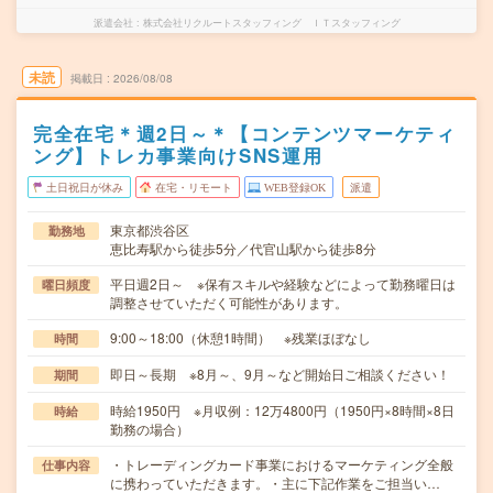
派遣会社
株式会社リクルートスタッフィング ＩＴスタッフィング
未読
掲載日
2026/08/08
完全在宅＊週2日～＊【コンテンツマーケティ
ング】トレカ事業向けSNS運用
土日祝日が休み
在宅・リモート
WEB登録OK
派遣
東京都渋谷区
勤務地
恵比寿駅から徒歩5分／代官山駅から徒歩8分
平日週2日～ ※保有スキルや経験などによって勤務曜日は
曜日頻度
調整させていただく可能性があります。
9:00～18:00（休憩1時間） ※残業ほぼなし
時間
即日～長期 ※8月～、9月～など開始日ご相談ください！
期間
時給1950円 ※月収例：12万4800円（1950円×8時間×8日
時給
勤務の場合）
・トレーディングカード事業におけるマーケティング全般
仕事内容
に携わっていただきます。・主に下記作業をご担当い…