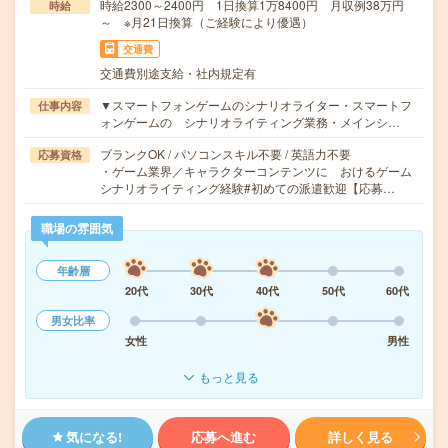
時給2300～2400円 1日換算1万8400円 月収例38万円
時給
～ ※月21日換算（ご経験により優遇）
交通費
交通費別途支給・社内規定有
▼スマートフォンゲームのシナリオライター・スマートフ
仕事内容
ォンゲームの シナリオライティング業務・メインシ…
ブランクOK / パソコンスキル不要 / 英語力不要
応募資格
・ゲーム業界／キャラクターコンテンツに おけるゲーム
シナリオライティング経験#初めての派遣歓迎【応募…
職場の雰囲気
年齢層
20代
30代
40代
50代
60代
男女比率
女性
男性
もっと見る
気になる!
応募へ進む
詳しく見る