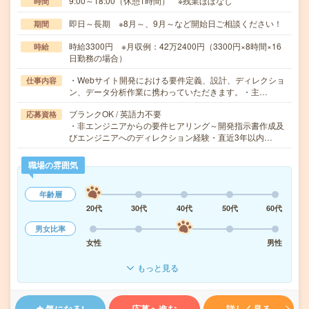
9:00～18:00（休憩1時間） ※残業ほぼなし
時間
即日～長期 ※8月～、9月～など開始日ご相談ください！
期間
時給3300円 ※月収例：42万2400円（3300円×8時間×16
時給
日勤務の場合）
・Webサイト開発における要件定義、設計、ディレクショ
仕事内容
ン、データ分析作業に携わっていただきます。・主…
ブランクOK / 英語力不要
応募資格
・非エンジニアからの要件ヒアリング～開発指示書作成及
びエンジニアへのディレクション経験・直近3年以内…
職場の雰囲気
年齢層
20代
30代
40代
50代
60代
男女比率
女性
男性
もっと見る
気になる!
応募へ進む
詳しく見る