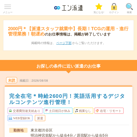
メニュー
気になる!
ログイン
検索
2000円＊【派遣スタッフ就業中】長期！TCGの運用・進行
管理業務！朝遅め
のお仕事情報は、掲載が終了しています
掲載時の情報は、
ページ下部
からご覧いただけます。
お探しの条件に近い派遣のお仕事
未読
掲載日
2026/08/08
完全在宅＊時給2600円！英語活用するデジタ
ルコンテンツ進行管理！
交通費別途支給あり
土日祝日が休み
残業なし
在宅・リモート
WEB登録OK
派遣
東京都渋谷区
勤務地
明治神宮前駅から徒歩4分／原宿駅から徒歩5分