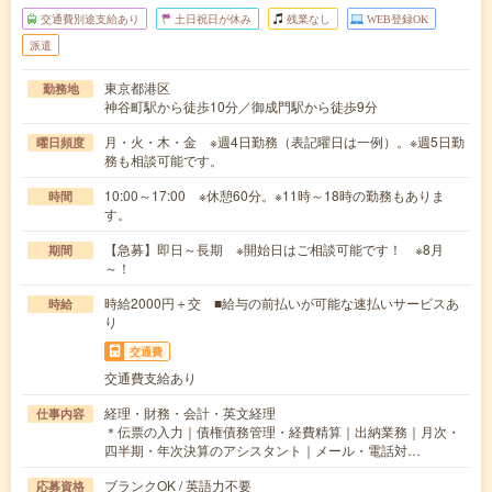
交通費別途支給あり
土日祝日が休み
残業なし
WEB登録OK
派遣
東京都港区
勤務地
神谷町駅から徒歩10分／御成門駅から徒歩9分
月・火・木・金 ※週4日勤務（表記曜日は一例）。※週5日勤
曜日頻度
務も相談可能です。
10:00～17:00 ※休憩60分。※11時～18時の勤務もありま
時間
す。
【急募】即日～長期 ※開始日はご相談可能です！ ※8月
期間
～！
時給2000円＋交 ■給与の前払いが可能な速払いサービスあ
時給
り
交通費
交通費支給あり
経理・財務・会計・英文経理
仕事内容
＊伝票の入力｜債権債務管理・経費精算｜出納業務｜月次・
四半期・年次決算のアシスタント｜メール・電話対…
ブランクOK / 英語力不要
応募資格