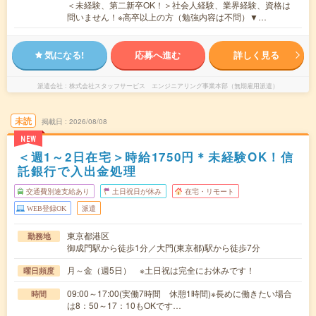
＜未経験、第二新卒OK！＞社会人経験、業界経験、資格は
問いません！※高卒以上の方（勉強内容は不問）▼…
気になる!
応募へ進む
詳しく見る
派遣会社
株式会社スタッフサービス エンジニアリング事業本部（無期雇用派遣）
未読
掲載日
2026/08/08
NEW
＜週1～2日在宅＞時給1750円＊未経験OK！信
託銀行で入出金処理
交通費別途支給あり
土日祝日が休み
在宅・リモート
WEB登録OK
派遣
東京都港区
勤務地
御成門駅から徒歩1分／大門(東京都)駅から徒歩7分
月～金（週5日） ※土日祝は完全にお休みです！
曜日頻度
09:00～17:00(実働7時間 休憩1時間)※長めに働きたい場合
時間
は8：50～17：10もOKです…