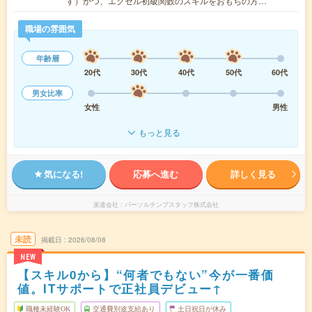
す）かつ、エクセル初級関数のスキルをおもちの方…
職場の雰囲気
年齢層
20代
30代
40代
50代
60代
男女比率
女性
男性
もっと見る
気になる!
応募へ進む
詳しく見る
派遣会社
パーソルテンプスタッフ株式会社
未読
掲載日
2026/08/08
NEW
【スキル0から】“何者でもない”今が一番価
値。ITサポートで正社員デビュー↑
職種未経験OK
交通費別途支給あり
土日祝日が休み