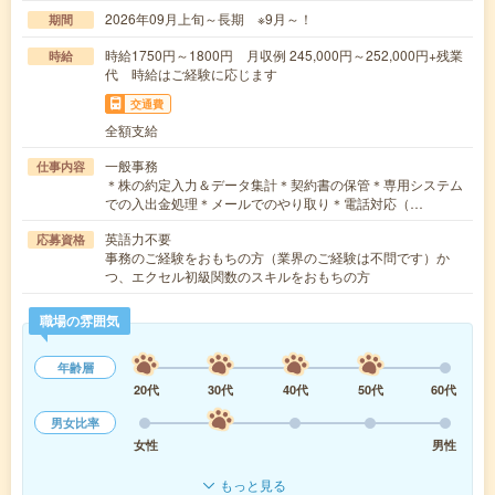
2026年09月上旬～長期 ※9月～！
期間
時給1750円～1800円 月収例 245,000円～252,000円+残業
時給
代 時給はご経験に応じます
交通費
全額支給
一般事務
仕事内容
＊株の約定入力＆データ集計＊契約書の保管＊専用システム
での入出金処理＊メールでのやり取り＊電話対応（…
英語力不要
応募資格
事務のご経験をおもちの方（業界のご経験は不問です）か
つ、エクセル初級関数のスキルをおもちの方
職場の雰囲気
年齢層
20代
30代
40代
50代
60代
男女比率
女性
男性
もっと見る