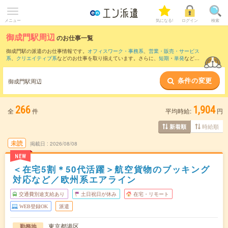
メニュー
気になる!
ログイン
検索
御成門駅周辺
のお仕事一覧
御成門駅の派遣のお仕事情報です。
オフィスワーク・事務系
、
営業・販売・サービス
系
、
クリエイティブ系
などのお仕事を取り揃えています。さらに、
短期
・
単発
などの
期間や、
職種未経験OK
などのこだわり条件で絞り込んでいただけます。
条件の変更
また、
東京駅
・
新橋駅
・
田町(東京都)駅
・
六本木一丁目駅
・
有楽町駅
など近隣駅のお仕
御成門駅周辺
事もご確認いただけます。
266
1,904
全
件
平均時給:
円
時給順
新着順
未読
掲載日
2026/08/08
NEW
＜在宅5割＊50代活躍＞航空貨物のブッキング
対応など／欧州系エアライン
交通費別途支給あり
土日祝日が休み
在宅・リモート
WEB登録OK
派遣
東京都港区
勤務地