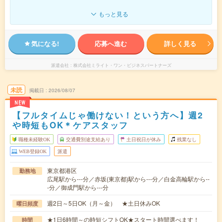
もっと見る
気になる!
応募へ進む
詳しく見る
派遣会社
株式会社ミライト・ワン・ビジネスパートナーズ
未読
掲載日
2026/08/07
NEW
【フルタイムじゃ働けない！という方へ】週2
や時短もOK＊ケアスタッフ
職種未経験OK
交通費別途支給あり
土日祝日が休み
残業なし
WEB登録OK
派遣
東京都港区
勤務地
広尾駅から---分／赤坂(東京都)駅から---分／白金高輪駅から--
-分／御成門駅から---分
週2日～5日OK（月～金） ★土日休みOK
曜日頻度
★1日6時間～の時短シフトOK★スタート時間選べます！
時間