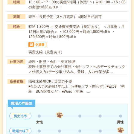
10：00～17：00の実働6時間（休憩1ｈ）※10：00～16：00
時間
の実働5時間もＯＫ！
即日～長期予定（3ヶ月更新） ※開始日相談可
期間
時給 1,800円 ＋ 交通費実費支給（規定あり） ＜月収例：月
時給
12日出勤の場合＞ ・108,000円＝時給1,800円×5ｈ ・
129,600円＝時給1,800円×6ｈ
交通費
実費支給（規定あり）
経理・財務・会計・英文経理
仕事内容
税理士事務所での会計事務・会計ソフトへのデータチェック
／仕訳入力※データ取り込み、登録、入力作業が多…
職種未経験OK / 英語力不要
応募資格
■仕訳入力の経験1年以上（※使用ソフト問わず）■Excel（初
級 SUM関数など）■Word（初級 …
職場の雰囲気
男女比率
女性
男性
職場の様子