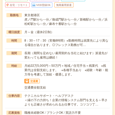
在宅・リモート
WEB登録OK
無期雇用派遣
東京都港区
勤務地
虎ノ門駅から---分／御成門駅から---分／新橋駅から---分／浜
松町駅から---分／麻布十番駅から---分
月～金（週休2日制）
曜日頻度
8：30～17：30（実働8時間）※勤務時間は就業先により異な
時間
る場合があります。◎フレックス勤務が可…
長期（期間を定めない雇用契約を当社と結びます）派遣先が
期間
変わっても雇用は継続！
月給22万5,000円～50万円＋地域／住宅手当＋残業代 ※残
時給
業代は全額支給します。 ※各種手当あり ※経験・年齢・能
力等を考慮して加給・優遇します。
交通費
交通費全額支給
テクニカルサポート・ヘルプデスク
仕事内容
＜縁の下の力持ち！企業の情報システム部門を支える＞早さ
よりも正確さが求められるお仕事です。コツコツ丁…
職種未経験OK / ブランクOK / 英語力不要
応募資格