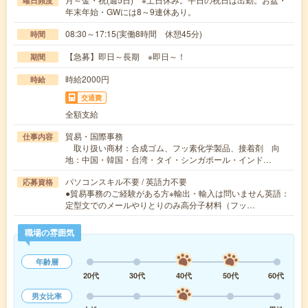
曜日頻度
年末年始・GWには8～9連休あり。
08:30～17:15(実働8時間 休憩45分)
時間
【急募】即日～長期 ※即日～！
期間
時給2000円
時給
交通費
全額支給
貿易・国際事務
仕事内容
取り扱い商材：合成ゴム、フッ素化学製品、接着剤 向
地：中国・韓国・台湾・タイ・シンガポール・インド…
パソコンスキル不要 / 英語力不要
応募資格
●貿易事務のご経験がある方※輸出・輸入は問いません英語：
定型文でのメールやりとりのみ高分子材料（フッ…
職場の雰囲気
年齢層
20代
30代
40代
50代
60代
男女比率