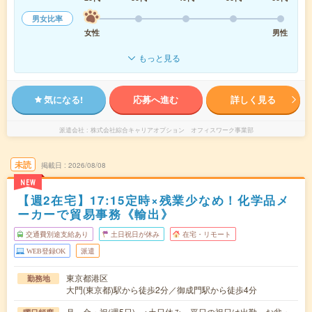
男女比率
女性
男性
もっと見る
気になる!
応募へ進む
詳しく見る
派遣会社
株式会社綜合キャリアオプション オフィスワーク事業部
未読
掲載日
2026/08/08
NEW
【週2在宅】17:15定時×残業少なめ！化学品メ
ーカーで貿易事務《輸出》
交通費別途支給あり
土日祝日が休み
在宅・リモート
WEB登録OK
派遣
東京都港区
勤務地
大門(東京都)駅から徒歩2分／御成門駅から徒歩4分
月～金・祝(週5日) ※土日休み。平日の祝日は出勤。お盆・