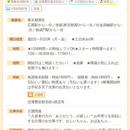
職種未経験OK
交通費別途支給あり
土日祝日が休み
残業なし
WEB登録OK
派遣
東京都港区
勤務地
広尾駅から---分／赤坂(東京都)駅から---分／白金高輪駅から--
-分／御成門駅から---分
週2日～5日OK（月～金） ★土日休みOK
曜日頻度
★1日6時間～の時短シフトOK★スタート時間選べます！
時間
7:00～16:009:00～17:0011:…
開始日はご相談ください！ ★急募 ★職場が気に入れば、
期間
長期でも働けます！
無資格未経験：時給1600円～ 経験者：時給1800円～ ★
時給
日払い／週払い制度あり（月払いも選べます）※稼働開始時
は手続き完了次第のお支払いとなります。
交通費
交通費全額支給※規定有
介護関連
仕事内容
＊入居者の方の「ありがとう」が嬉しい＊お年寄りを笑顔に
する介護のお仕事です。おじいちゃん、おばあちゃ…
職種未経験OK / ブランクOK / パソコンスキル不要 / 英語力不