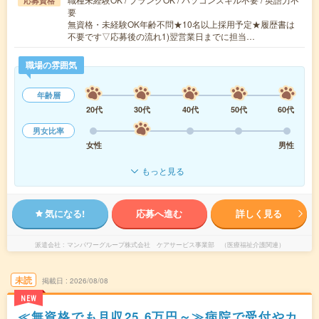
応募資格
要
無資格・未経験OK年齢不問★10名以上採用予定★履歴書は
不要です▽応募後の流れ1)翌営業日までに担当…
職場の雰囲気
年齢層
20代
30代
40代
50代
60代
男女比率
女性
男性
もっと見る
気になる!
応募へ進む
詳しく見る
派遣会社
マンパワーグループ株式会社 ケアサービス事業部 （医療福祉介護関連）
未読
掲載日
2026/08/08
NEW
≪無資格でも月収25.6万円～≫病院で受付やカ