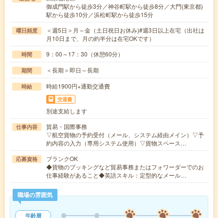
御成門駅から徒歩3分／神谷町駅から徒歩8分／大門(東京都)
駅から徒歩10分／浜松町駅から徒歩15分
＜週5日＞月～金（土日祝日お休み)#週3日以上在宅（出社は
曜日頻度
月10日まで、月の約半分は在宅OKです）
9：00～17：30（休憩60分）
時間
＜長期＞即日～長期
期間
時給1900円+通勤交通費
時給
交通費
別途支給します
貿易・国際事務
仕事内容
▽航空貨物の予約受付（メール、システム経由メイン）▽予
約内容の入力（専用システム使用）▽貨物スペース…
ブランクOK
応募資格
◆貨物のブッキングなど貿易事務またはフォワーダーでのお
仕事経験があること◆英語スキル：定型的なメール…
職場の雰囲気
年齢層