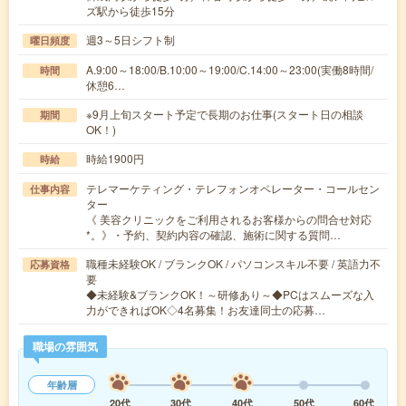
ズ駅から徒歩15分
週3～5日シフト制
曜日頻度
A.9:00～18:00/B.10:00～19:00/C.14:00～23:00(実働8時間/
時間
休憩6…
※9月上旬スタート予定で長期のお仕事(スタート日の相談
期間
OK！)
時給1900円
時給
テレマーケティング・テレフォンオペレーター・コールセン
仕事内容
ター
《 美容クリニックをご利用されるお客様からの問合せ対応
*。》・予約、契約内容の確認、施術に関する質問…
職種未経験OK / ブランクOK / パソコンスキル不要 / 英語力不
応募資格
要
◆未経験&ブランクOK！～研修あり～◆PCはスムーズな入
力ができればOK◇4名募集！お友達同士の応募…
職場の雰囲気
年齢層
20代
30代
40代
50代
60代