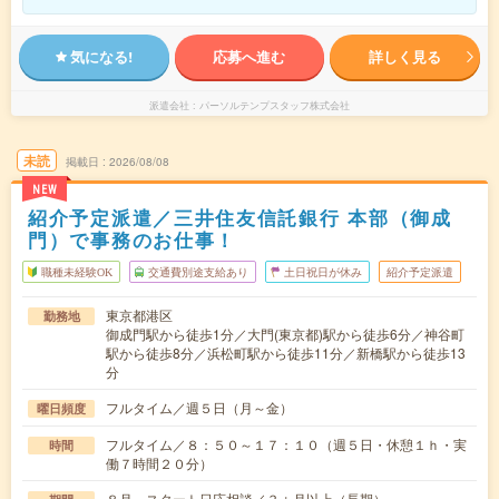
気になる!
応募へ進む
詳しく見る
派遣会社
パーソルテンプスタッフ株式会社
未読
掲載日
2026/08/08
NEW
紹介予定派遣／三井住友信託銀行 本部（御成
門）で事務のお仕事！
職種未経験OK
交通費別途支給あり
土日祝日が休み
紹介予定派遣
東京都港区
勤務地
御成門駅から徒歩1分／大門(東京都)駅から徒歩6分／神谷町
駅から徒歩8分／浜松町駅から徒歩11分／新橋駅から徒歩13
分
フルタイム／週５日（月～金）
曜日頻度
フルタイム／８：５０～１７：１０（週５日・休憩１ｈ・実
時間
働７時間２０分）
８月～スタート日応相談／３ヵ月以上（長期）