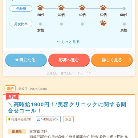
年齢層
20代
30代
40代
50代
60代
男女比率
女性
男性
もっと見る
気になる!
応募へ進む
詳しく見る
派遣会社
株式会社エーティーエス
未読
掲載日
2026/08/08
NEW
＼高時給1900円！/美容クリニックに関する問
合せコール！
職種未経験OK
WEB登録OK
派遣
東京都港区
勤務地
御成門駅から徒歩3分／神谷町駅から徒歩10分／虎ノ門ヒル