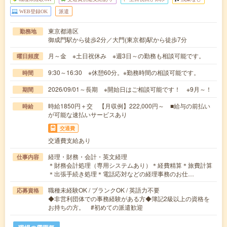
WEB登録OK
派遣
東京都港区
勤務地
御成門駅から徒歩2分／大門(東京都)駅から徒歩7分
月～金 ※土日祝休み ※週3日～の勤務も相談可能です。
曜日頻度
9:30～16:30 ※休憩60分。※勤務時間の相談可能です。
時間
2026/09/01～長期 ※開始日はご相談可能です！ ※9月～！
期間
時給1850円＋交 【月収例】222,000円～ ■給与の前払い
時給
が可能な速払いサービスあり
交通費
交通費支給あり
経理・財務・会計・英文経理
仕事内容
＊財務会計処理（専用システムあり）＊経費精算＊旅費計算
＊出張手続き処理＊電話応対などの経理事務のお仕…
職種未経験OK / ブランクOK / 英語力不要
応募資格
◆非営利団体での事務経験がある方◆簿記2級以上の資格を
お持ちの方。 #初めての派遣歓迎