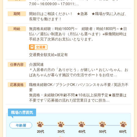
7:00～16:009:00～17:0011:…
開始日はご相談ください！ ★急募 ★職場が気に入れば、
期間
長期でも働けます！
無資格未経験：時給1600円～ 経験者：時給1800円～★日
時給
払い／週払い制度あり（月払いも選べます）※稼働開始時は
手続き完了次第のお支払いとなります。
交通費
交通費全額支給※規定有
介護関連
仕事内容
＊入居者の方の「ありがとう」が嬉しい＊おじいちゃん、お
ばあちゃんが暮らす施設での生活サポートをお任せ…
職種未経験OK / ブランクOK / パソコンスキル不要 / 英語力不
応募資格
要
無資格・未経験OK年齢不問★10名以上採用予定★履歴書は
不要です▽応募後の流れ1)翌営業日までに担当…
職場の雰囲気
年齢層
20代
30代
40代
50代
60代