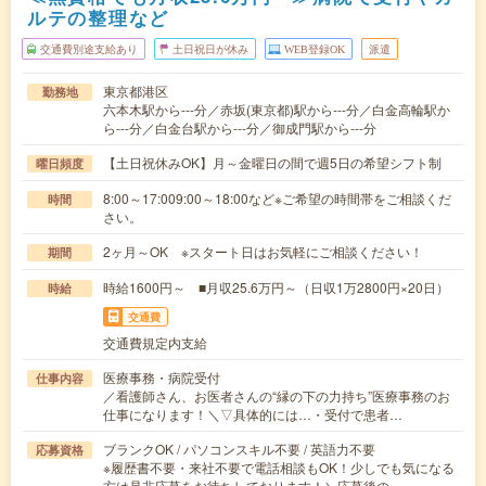
ルテの整理など
交通費別途支給あり
土日祝日が休み
WEB登録OK
派遣
東京都港区
勤務地
六本木駅から---分／赤坂(東京都)駅から---分／白金高輪駅か
ら---分／白金台駅から---分／御成門駅から---分
【土日祝休みOK】月～金曜日の間で週5日の希望シフト制
曜日頻度
8:00～17:009:00～18:00など※ご希望の時間帯をご相談くだ
時間
さい。
2ヶ月～OK ※スタート日はお気軽にご相談ください！
期間
時給1600円～ ■月収25.6万円～（日収1万2800円×20日）
時給
交通費
交通費規定内支給
医療事務・病院受付
仕事内容
／看護師さん、お医者さんの“縁の下の力持ち”医療事務のお
仕事になります！＼▽具体的には…・受付で患者…
ブランクOK / パソコンスキル不要 / 英語力不要
応募資格
※履歴書不要・来社不要で電話相談もOK！少しでも気になる
方は是非応募をお待ちしております！＼応募後の…