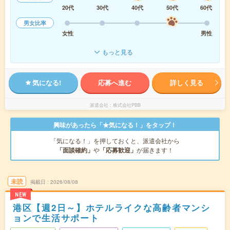
20代
30代
40代
50代
60代
男女比率
女性
男性
もっと見る
気になる!
応募へ進む
詳しく見る
派遣会社
株式会社PBB
興味があったら「★気になる！」をタップ！
「気になる！」を押しておくと、派遣会社から
「面談確約」
や
「応募歓迎」
が届きます！
未読
掲載日
2026/08/08
NEW
港区【週2日～】ホテルライクな高齢者マンシ
ョンで生活サポート