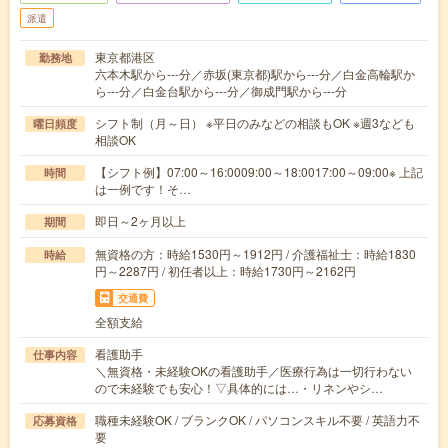
派遣
東京都港区
勤務地
六本木駅から---分／赤坂(東京都)駅から---分／白金高輪駅か
ら---分／白金台駅から---分／御成門駅から---分
シフト制（月～日） ※平日のみなどの相談もOK ※週3なども
曜日頻度
相談OK
【シフト例】07:00～16:0009:00～18:0017:00～09:00※ 上記
時間
は一例です！そ…
即日～2ヶ月以上
期間
無資格の方：時給1530円～1912円 / 介護福祉士：時給1830
時給
円～2287円 / 初任者以上：時給1730円～2162円
交通費
全額支給
看護助手
仕事内容
＼無資格・未経験OKの看護助手／医療行為は一切行わない
ので未経験でも安心！▽具体的には…・リネンやシ…
職種未経験OK / ブランクOK / パソコンスキル不要 / 英語力不
応募資格
要