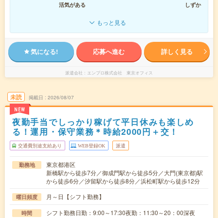
活気がある
しずか
もっと見る
気になる!
応募へ進む
詳しく見る
派遣会社
エンプロ株式会社 東京オフィス
未読
掲載日
2026/08/07
NEW
夜勤手当でしっかり稼げて平日休みも楽しめ
る！運用・保守業務＊時給2000円＋交！
交通費別途支給あり
WEB登録OK
派遣
東京都港区
勤務地
新橋駅から徒歩7分／御成門駅から徒歩5分／大門(東京都)駅
から徒歩6分／汐留駅から徒歩8分／浜松町駅から徒歩12分
月～日【シフト勤務】
曜日頻度
シフト勤務日勤：9:00～17:30夜勤：11:30～20：00深夜
時間