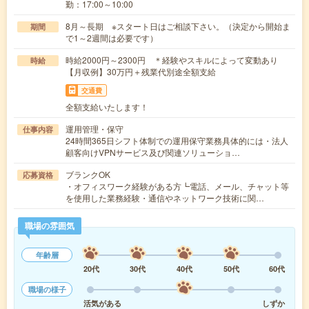
勤：17:00～10:00
8月～長期 ※スタート日はご相談下さい。（決定から開始ま
期間
で1～2週間は必要です）
時給2000円～2300円 ＊経験やスキルによって変動あり
時給
【月収例】30万円＋残業代別途全額支給
交通費
全額支給いたします！
運用管理・保守
仕事内容
24時間365日シフト体制での運用保守業務具体的には・法人
顧客向けVPNサービス及び関連ソリューショ…
ブランクOK
応募資格
・オフィスワーク経験がある方┗電話、メール、チャット等
を使用した業務経験・通信やネットワーク技術に関…
職場の雰囲気
年齢層
20代
30代
40代
50代
60代
職場の様子
活気がある
しずか