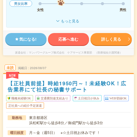
男女比率
女性
男性
もっと見る
気になる!
応募へ進む
詳しく見る
派遣会社
マンパワーグループ株式会社 ケアサービス事業部 （医療福祉介護関連）
未読
掲載日
2026/08/07
NEW
【正社員前提】時給1950円～！未経験OK！広
告業界にて社長の秘書サポート
職種未経験OK
交通費別途支給あり
土日祝日が休み
WEB登録OK
正社員への紹介予定派遣
東京都港区
勤務地
浜松町駅から徒歩8分／御成門駅から徒歩3分
月～金（週5日） ※☆土日祝お休みです ！
曜日頻度