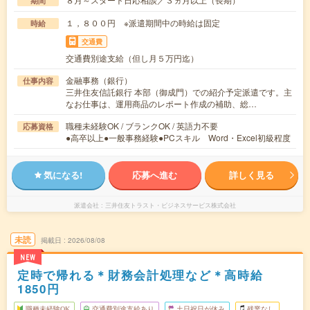
期間
１，８００円 ※派遣期間中の時給は固定
時給
交通費
交通費別途支給（但し月５万円迄）
金融事務（銀行）
仕事内容
三井住友信託銀行 本部（御成門）での紹介予定派遣です。主
なお仕事は、運用商品のレポート作成の補助、総…
職種未経験OK / ブランクOK / 英語力不要
応募資格
●高卒以上●一般事務経験●PCスキル Word・Excel初級程度
気になる!
応募へ進む
詳しく見る
派遣会社
三井住友トラスト・ビジネスサービス株式会社
未読
掲載日
2026/08/08
NEW
定時で帰れる＊財務会計処理など＊高時給
1850円
職種未経験OK
交通費別途支給あり
土日祝日が休み
残業なし