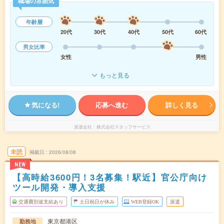
職場の雰囲気
年齢層
20代
30代
40代
50代
60代
男女比率
女性
男性
もっと見る
気になる!
応募へ進む
詳しく見る
派遣会社
株式会社スタッフサービス
未読
掲載日
2026/08/08
NEW
【高時給3600円！3名募集！駅近】官公庁向け
ツール開発・導入支援
交通費別途支給あり
土日祝日が休み
WEB登録OK
派遣
東京都港区
勤務地