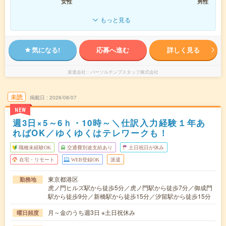
女性
男性
もっと見る
気になる!
応募へ進む
詳しく見る
派遣会社
パーソルテンプスタッフ株式会社
未読
掲載日
2026/08/07
NEW
週3日×5～6ｈ・10時～＼仕訳入力経験１年あ
ればOK／ゆくゆくはテレワークも！
職種未経験OK
交通費別途支給あり
土日祝日が休み
在宅・リモート
WEB登録OK
派遣
東京都港区
勤務地
虎ノ門ヒルズ駅から徒歩5分／虎ノ門駅から徒歩7分／御成門
駅から徒歩9分／新橋駅から徒歩15分／汐留駅から徒歩15分
月～金のうち週3日 ※土日祝休み
曜日頻度