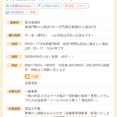
交通費別途支給あり
土日祝日が休み
在宅・リモート
WEB登録OK
派遣
東京都港区
勤務地
御成門駅から徒歩1分／大門(東京都)駅から徒歩7分
月～金（週5日） ※土日祝は完全にお休みです！
曜日頻度
09:00～17:00(実働7時間 休憩1時間)※長めに働きたい場合
時間
は8：50～17：10もOKです…
2026年09月上旬～長期 ※9月～！
期間
時給1750円～1800円 月収例 245,000円～252,000円+残業
時給
代 時給はご経験に応じます
交通費
全額支給
一般事務
仕事内容
＊株の約定入力＆データ集計＊契約書の保管＊専用システム
での入出金処理＊メールでのやり取り＊電話対応（…
英語力不要
応募資格
事務のご経験をおもちの方（金融業界経験者、歓迎いたしま