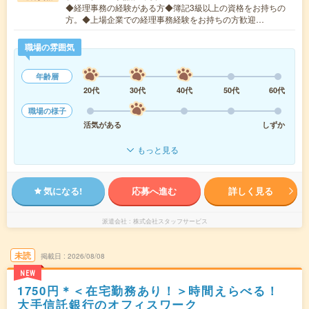
◆経理事務の経験がある方◆簿記3級以上の資格をお持ちの
方。◆上場企業での経理事務経験をお持ちの方歓迎…
職場の雰囲気
年齢層
20代
30代
40代
50代
60代
職場の様子
活気がある
しずか
もっと見る
気になる!
応募へ進む
詳しく見る
派遣会社
株式会社スタッフサービス
未読
掲載日
2026/08/08
NEW
1750円＊＜在宅勤務あり！＞時間えらべる！
大手信託銀行のオフィスワーク