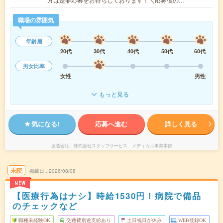
職場の雰囲気
年齢層
20代
30代
40代
50代
60代
男女比率
女性
男性
もっと見る
気になる!
応募へ進む
詳しく見る
派遣会社
株式会社スタッフサービス メディカル事業本部
未読
掲載日
2026/08/08
NEW
【医療行為はナシ】時給1530円！病院で備品
のチェックなど
職種未経験OK
交通費別途支給あり
土日祝日が休み
WEB登録OK