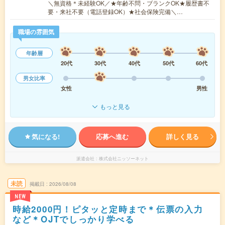
＼無資格＊未経験OK／★年齢不問・ブランクOK★履歴書不
要・来社不要（電話登録OK）★社会保険完備＼…
職場の雰囲気
年齢層
20代
30代
40代
50代
60代
男女比率
女性
男性
もっと見る
気になる!
応募へ進む
詳しく見る
派遣会社
株式会社ニッソーネット
未読
掲載日
2026/08/08
NEW
時給2000円！ピタッと定時まで＊伝票の入力
など＊OJTでしっかり学べる