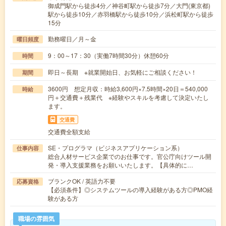
御成門駅から徒歩4分／神谷町駅から徒歩7分／大門(東京都)
駅から徒歩10分／赤羽橋駅から徒歩10分／浜松町駅から徒歩
15分
勤務曜日／月～金
曜日頻度
9：00～17：30（実働7時間30分）休憩60分
時間
即日～長期 ※就業開始日、お気軽にご相談ください！
期間
3600円 想定月収：時給3,600円×7.5時間×20日＝540,000
時給
円＋交通費＋残業代 ※経験やスキルを考慮して決定いたし
ます。
交通費
交通費全額支給
SE・プログラマ（ビジネスアプリケーション系）
仕事内容
総合人材サービス企業でのお仕事です。官公庁向けツール開
発・導入支援業務をお願いいたします。【具体的に…
ブランクOK / 英語力不要
応募資格
【必須条件】◎システムツールの導入経験がある方◎PMO経
験がある方
職場の雰囲気