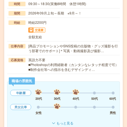
09:30～18:30(実働8時間 休憩1時間)
時間
2026年09月上旬～長期 ※9月～！
期間
時給2200円
時給
交通費
全額支給
[商品プロモーションやSNS投稿の出版物・グッズ撮影を行
仕事内容
う部署でのサポート]＊写真・動画撮影及び撮影…
英語力不要
応募資格
■Photoshopの利用経験者（カンタンなレタッチ程度で可）
■制作会社等への指示を含むデザインディ…
職場の雰囲気
年齢層
20代
30代
40代
50代
60代
男女比率
女性
男性
もっと見る