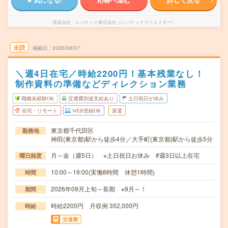
派遣会社
レバテック株式会社（レバテッククリエイター）
未読
掲載日
2026/08/07
＼週4日在宅／時給2200円！基本残業なし！
制作資料の準備などディレクション業務
職種未経験OK
交通費別途支給あり
土日祝日が休み
在宅・リモート
WEB登録OK
派遣
東京都千代田区
勤務地
神田(東京都)駅から徒歩4分／大手町(東京都)駅から徒歩5分
月～金（週5日） ※土日祝日お休み #週3日以上在宅
曜日頻度
10:00～19:00(実働8時間 休憩1時間)
時間
2026年09月上旬～長期 ※9月～！
期間
時給2200円 月収例 352,000円
時給
交通費