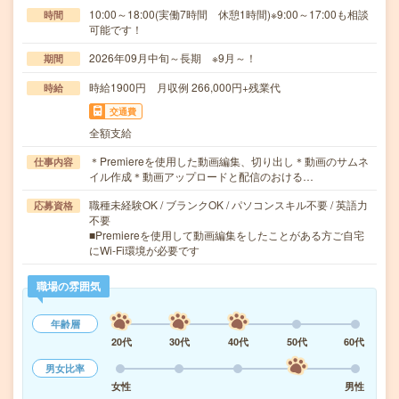
10:00～18:00(実働7時間 休憩1時間)※9:00～17:00も相談
時間
可能です！
2026年09月中旬～長期 ※9月～！
期間
時給1900円 月収例 266,000円+残業代
時給
交通費
全額支給
＊Premiereを使用した動画編集、切り出し＊動画のサムネ
仕事内容
イル作成＊動画アップロードと配信のおける…
職種未経験OK / ブランクOK / パソコンスキル不要 / 英語力
応募資格
不要
■Premiereを使用して動画編集をしたことがある方ご自宅
にWi-Fi環境が必要です
職場の雰囲気
年齢層
20代
30代
40代
50代
60代
男女比率
女性
男性