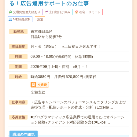
る！広告運用サポートのお仕事
交通費別途支給あり
土日祝日が休み
在宅・リモート
WEB登録OK
派遣
東京都目黒区
勤務地
目黒駅から徒歩7分
月～金（週5日） ※土日祝日お休みです！
曜日頻度
09:00～18:00(実働8時間 休憩1時間)
時間
2026年09月上旬～長期 ※9月～！
期間
時給3880円 月収例 620,800円+残業代
時給
交通費
全額支給
・広告キャンペーンのパフォーマンスモニタリングおよび
仕事内容
進捗管理・配信レポートの作成・分析（Excel使…
■プログラマティック広告業界での運用またはオペレーシ
応募資格
ョン経験※クライアント対応経験を含む■Excel…
職場の雰囲気