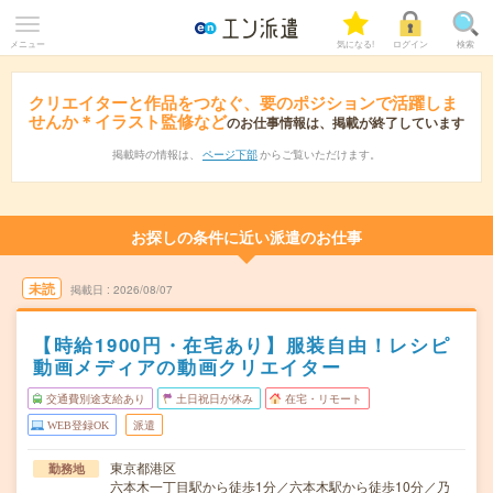
メニュー
気になる!
ログイン
検索
クリエイターと作品をつなぐ、要のポジションで活躍しま
せんか＊イラスト監修など
のお仕事情報は、掲載が終了しています
掲載時の情報は、
ページ下部
からご覧いただけます。
お探しの条件に近い派遣のお仕事
未読
掲載日
2026/08/07
【時給1900円・在宅あり】服装自由！レシピ
動画メディアの動画クリエイター
交通費別途支給あり
土日祝日が休み
在宅・リモート
WEB登録OK
派遣
東京都港区
勤務地
六本木一丁目駅から徒歩1分／六本木駅から徒歩10分／乃