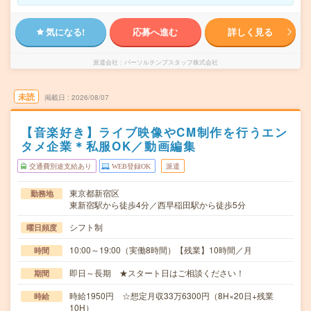
気になる!
応募へ進む
詳しく見る
派遣会社
パーソルテンプスタッフ株式会社
未読
掲載日
2026/08/07
【音楽好き】ライブ映像やCM制作を行うエン
タメ企業＊私服OK／動画編集
交通費別途支給あり
WEB登録OK
派遣
東京都新宿区
勤務地
東新宿駅から徒歩4分／西早稲田駅から徒歩5分
シフト制
曜日頻度
10:00～19:00（実働8時間）【残業】10時間／月
時間
即日～長期 ★スタート日はご相談ください！
期間
時給1950円 ☆想定月収33万6300円（8H×20日+残業
時給
10H）