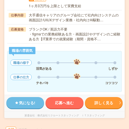
1ヶ月3万円を上限として実費支給
大手通信キャリアのグループ会社にて社内向けシステムの
仕事内容
画面設計/UIUXデザイン業務・社内向けAI駆動…
ブランクOK / 英語力不要
応募資格
・figmaでの業務経験ある方・画面設計やデザインのご経験
ある方【IT業界での就業経験（期間・資格不…
職場の雰囲気
職場の様子
活気がある
しずか
仕事の仕方
テキパキ
コツコツ
気になる!
応募へ進む
詳しく見る
派遣会社
株式会社リクルートスタッフィング ＩＴスタッフィング