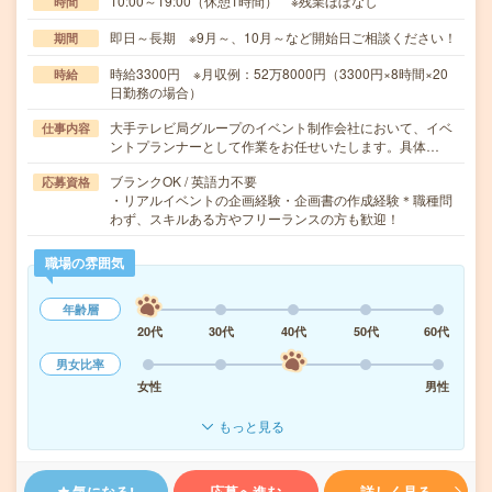
10:00～19:00（休憩1時間） ※残業ほぼなし
時間
即日～長期 ※9月～、10月～など開始日ご相談ください！
期間
時給3300円 ※月収例：52万8000円（3300円×8時間×20
時給
日勤務の場合）
大手テレビ局グループのイベント制作会社において、イベ
仕事内容
ントプランナーとして作業をお任せいたします。具体…
ブランクOK / 英語力不要
応募資格
・リアルイベントの企画経験・企画書の作成経験＊職種問
わず、スキルある方やフリーランスの方も歓迎！
職場の雰囲気
年齢層
20代
30代
40代
50代
60代
男女比率
女性
男性
もっと見る
気になる!
応募へ進む
詳しく見る