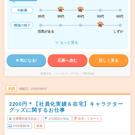
年齢層
20代
30代
40代
50代
60代
職場の様子
活気がある
しずか
もっと見る
気になる!
応募へ進む
詳しく見る
派遣会社
パーソルテンプスタッフ株式会社
未読
掲載日
2026/08/07
2200円＊【社員化実績＆在宅】キャラクター
グッズに関するお仕事
交通費別途支給あり
土日祝日が休み
在宅・リモート
WEB登録OK
派遣