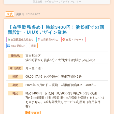
派遣会社
株式会社キャリアデザインセンター
未読
掲載日
2026/08/07
【在宅勤務多め】時給3400円！浜松町での画
面設計・UIUXデザイン業務
交通費別途支給あり
土日祝日が休み
在宅・リモート
WEB登録OK
派遣
東京都港区
勤務地
浜松町駅から徒歩5分／大門(東京都)駅から徒歩5分
月～金／週5日
曜日頻度
09:00-17:45（休憩60分）実働7時間45分
時間
2026年09月01日～長期 ※開始日相談OK ※09月～
期間
時給3400円 月収例 58万6500円 時給3400円×実働
時給
7h45m×週5日×4週+残業15h ※月収例を保証するものでは
ありません。※給与即受取りサービス利用可（利用条件
有）
交通費