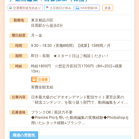
交通費別途支給あり
土日祝日が休み
WEB登録OK
派遣
東京都品川区
勤務地
目黒駅から徒歩2分
月～金
曜日頻度
9:30～18:30（実働8時間）【残業】15時間／月
時間
即日～長期 ★スタート日はご相談ください！
期間
時給1800円 ☆想定月収32万1700円（8H×20日+残業
時給
15H）
交通費
実費全額支給
日本最大級のビデオオンデマンド配信サイト運営企業の
仕事内容
「韓流コンテンツ」を取り扱う部門で、動画編集をメイ…
ブランクOK / 英語力不要
応募資格
◆Premire Proを用いた動画編集の実務経験◆Photoshopを
用いたレタッチ経験※ブランク…
職場の雰囲気