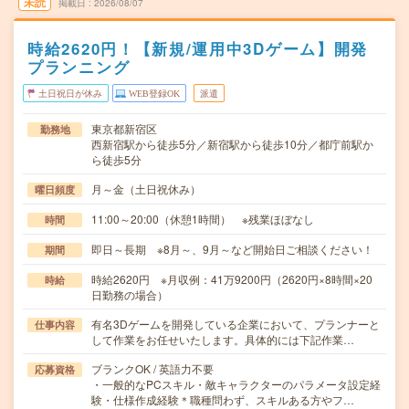
未読
掲載日
2026/08/07
時給2620円！【新規/運用中3Dゲーム】開発
プランニング
土日祝日が休み
WEB登録OK
派遣
東京都新宿区
勤務地
西新宿駅から徒歩5分／新宿駅から徒歩10分／都庁前駅か
ら徒歩5分
月～金（土日祝休み）
曜日頻度
11:00～20:00（休憩1時間） ※残業ほぼなし
時間
即日～長期 ※8月～、9月～など開始日ご相談ください！
期間
時給2620円 ※月収例：41万9200円（2620円×8時間×20
時給
日勤務の場合）
有名3Dゲームを開発している企業において、プランナーと
仕事内容
して作業をお任せいたします。具体的には下記作業…
ブランクOK / 英語力不要
応募資格
・一般的なPCスキル・敵キャラクターのパラメータ設定経
験・仕様作成経験＊職種問わず、スキルある方やフ…