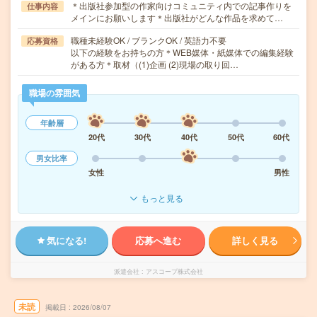
＊出版社参加型の作家向けコミュニティ内での記事作りを
仕事内容
メインにお願いします＊出版社がどんな作品を求めて…
職種未経験OK / ブランクOK / 英語力不要
応募資格
以下の経験をお持ちの方＊WEB媒体・紙媒体での編集経験
がある方＊取材（(1)企画 (2)現場の取り回…
職場の雰囲気
年齢層
20代
30代
40代
50代
60代
男女比率
女性
男性
もっと見る
気になる!
応募へ進む
詳しく見る
派遣会社
アスコープ株式会社
未読
掲載日
2026/08/07