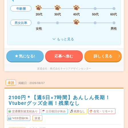
年齢層
20代
30代
40代
50代
60代
男女比率
女性
男性
もっと見る
気になる!
応募へ進む
詳しく見る
派遣会社
株式会社キャリアデザインセンター
未読
掲載日
2026/08/07
2100円＊【週5日×7時間】あんしん長期！
Vtuberグッズ企画！残業なし
交通費別途支給あり
土日祝日が休み
残業なし
在宅・リモート
WEB登録OK
派遣