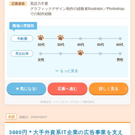
英語力不要
応募資格
グラフィックデザイン制作の経験者Illustrator／Photoshop
での制作経験
職場の雰囲気
年齢層
20代
30代
40代
50代
60代
男女比率
女性
男性
もっと見る
気になる!
応募へ進む
詳しく見る
派遣会社
パーソルテンプスタッフ株式会社
未読
掲載日
2026/08/07
3880円＊大手外資系IT企業の広告事業を支え