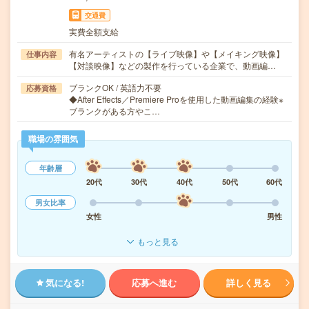
交通費
実費全額支給
有名アーティストの【ライブ映像】や【メイキング映像】
仕事内容
【対談映像】などの製作を行っている企業で、動画編…
ブランクOK / 英語力不要
応募資格
◆After Effects／Premiere Proを使用した動画編集の経験※
ブランクがある方やこ…
職場の雰囲気
年齢層
20代
30代
40代
50代
60代
男女比率
女性
男性
もっと見る
気になる!
応募へ進む
詳しく見る