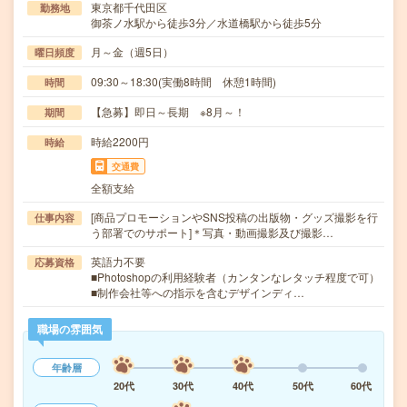
東京都千代田区
勤務地
御茶ノ水駅から徒歩3分／水道橋駅から徒歩5分
月～金（週5日）
曜日頻度
09:30～18:30(実働8時間 休憩1時間)
時間
【急募】即日～長期 ※8月～！
期間
時給2200円
時給
交通費
全額支給
[商品プロモーションやSNS投稿の出版物・グッズ撮影を行
仕事内容
う部署でのサポート]＊写真・動画撮影及び撮影…
英語力不要
応募資格
■Photoshopの利用経験者（カンタンなレタッチ程度で可）
■制作会社等への指示を含むデザインディ…
職場の雰囲気
年齢層
20代
30代
40代
50代
60代