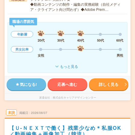
◆動画コンテンツの制作・編集の実務経験（自社メディ
ア・クライアント向け問わず）◆Adobe Prem…
職場の雰囲気
年齢層
20代
30代
40代
50代
60代
男女比率
女性
男性
もっと見る
気になる!
応募へ進む
詳しく見る
派遣会社
株式会社キャリアデザインセンター
未読
掲載日
2026/08/07
【Ｕ-ＮＥＸＴで働く】残業少なめ＊私服OK
／動画編集＋画像加工（韓流）