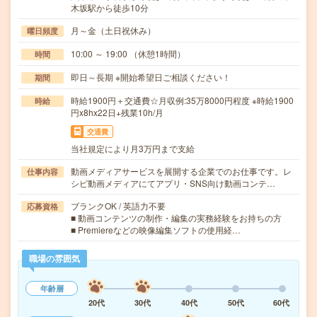
木坂駅から徒歩10分
月～金（土日祝休み）
曜日頻度
10:00 ～ 19:00 （休憩1時間）
時間
即日～長期 ※開始希望日ご相談ください！
期間
時給1900円＋交通費☆月収例:35万8000円程度 ※時給1900
時給
円x8hx22日+残業10h/月
交通費
当社規定により月3万円まで支給
動画メディアサービスを展開する企業でのお仕事です。レ
仕事内容
シピ動画メディアにてアプリ・SNS向け動画コンテ…
ブランクOK / 英語力不要
応募資格
■ 動画コンテンツの制作・編集の実務経験をお持ちの方
■ Premiereなどの映像編集ソフトの使用経…
職場の雰囲気
年齢層
20代
30代
40代
50代
60代