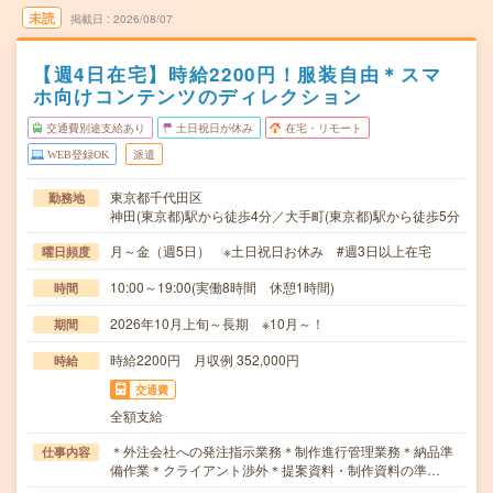
未読
掲載日
2026/08/07
【週4日在宅】時給2200円！服装自由＊スマ
ホ向けコンテンツのディレクション
交通費別途支給あり
土日祝日が休み
在宅・リモート
WEB登録OK
派遣
東京都千代田区
勤務地
神田(東京都)駅から徒歩4分／大手町(東京都)駅から徒歩5分
月～金（週5日） ※土日祝日お休み #週3日以上在宅
曜日頻度
10:00～19:00(実働8時間 休憩1時間)
時間
2026年10月上旬～長期 ※10月～！
期間
時給2200円 月収例 352,000円
時給
交通費
全額支給
＊外注会社への発注指示業務＊制作進行管理業務＊納品準
仕事内容
備作業＊クライアント渉外＊提案資料・制作資料の準…