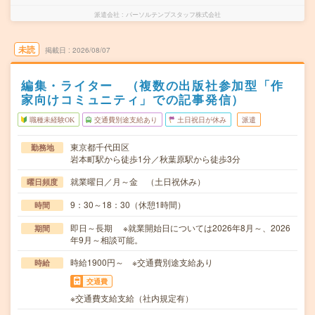
派遣会社
パーソルテンプスタッフ株式会社
未読
掲載日
2026/08/07
編集・ライター （複数の出版社参加型「作
家向けコミュニティ」での記事発信）
職種未経験OK
交通費別途支給あり
土日祝日が休み
派遣
東京都千代田区
勤務地
岩本町駅から徒歩1分／秋葉原駅から徒歩3分
就業曜日／月～金 （土日祝休み）
曜日頻度
9：30～18：30（休憩1時間）
時間
即日～長期 ※就業開始日については2026年8月～、2026
期間
年9月～相談可能。
時給1900円～ ※交通費別途支給あり
時給
交通費
※交通費支給支給（社内規定有）