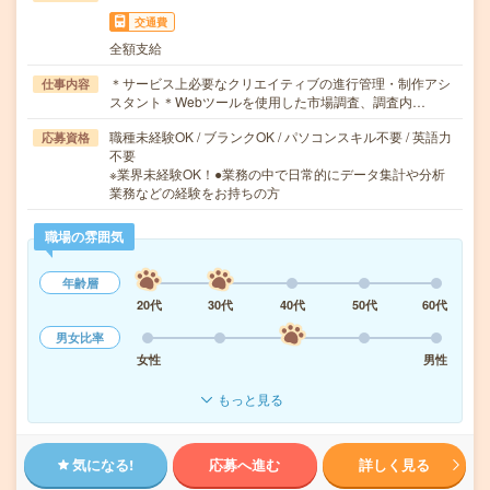
交通費
全額支給
＊サービス上必要なクリエイティブの進行管理・制作アシ
仕事内容
スタント＊Webツールを使用した市場調査、調査内…
職種未経験OK / ブランクOK / パソコンスキル不要 / 英語力
応募資格
不要
※業界未経験OK！●業務の中で日常的にデータ集計や分析
業務などの経験をお持ちの方
職場の雰囲気
年齢層
20代
30代
40代
50代
60代
男女比率
女性
男性
もっと見る
気になる!
応募へ進む
詳しく見る