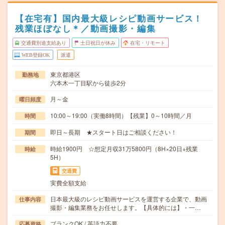
【在宅有】国内最大級レシピ動画サービス！
残業ほぼなし＊／動画撮影・編集
交通費別途支給あり
土日祝日が休み
在宅・リモート
WEB登録OK
派遣
東京都港区
勤務地
六本木一丁目駅から徒歩2分
月～金
曜日頻度
10:00～19:00（実働8時間）【残業】0～10時間／月
時間
即日～長期 ★スタート日はご相談ください！
期間
時給1900円 ☆想定月収31万5800円（8H×20日+残業
時給
5H）
交通費
実費全額支給
日本最大級のレシピ動画サービスを運営する企業で、動画
仕事内容
撮影・編集業務をお任せします。【具体的には】・一…
ブランクOK / 英語力不要
応募資格