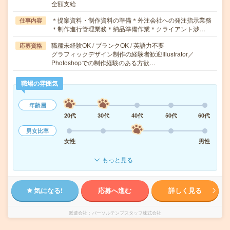
全額支給
＊提案資料・制作資料の準備＊外注会社への発注指示業務
仕事内容
＊制作進行管理業務＊納品準備作業＊クライアント渉…
職種未経験OK / ブランクOK / 英語力不要
応募資格
グラフィックデザイン制作の経験者歓迎Illustrator／
Photoshopでの制作経験のある方歓…
職場の雰囲気
年齢層
20代
30代
40代
50代
60代
男女比率
女性
男性
もっと見る
気になる!
応募へ進む
詳しく見る
派遣会社
パーソルテンプスタッフ株式会社