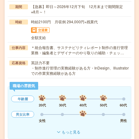
【急募】即日～2026年12月下旬 12月末まで期間限定
期間
※8月～！
時給2100円 月収例 294,000円+残業代
時給
交通費
全額支給
＊統合報告書、サステナビリティレポート制作の進行管理
仕事内容
業務・編集者とデザイナーのやり取りの補助・チェッ…
英語力不要
応募資格
・制作進行管理の実務経験がある方・InDesign、Illustrator
での作業実務経験がある方
職場の雰囲気
年齢層
20代
30代
40代
50代
60代
男女比率
女性
男性
もっと見る