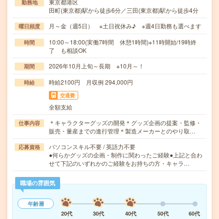
東京都港区
勤務地
田町(東京都)駅から徒歩6分／三田(東京都)駅から徒歩4分
月～金（週5日） ※土日祝休み♪ ※週4日勤務も選べます
曜日頻度
10:00～18:00(実働7時間 休憩1時間)※11時開始/19時終
時間
了 も相談OK
2026年10月上旬～長期 ※10月～！
期間
時給2100円 月収例 294,000円
時給
交通費
全額支給
＊キャラクターグッズの開発＊グッズ企画の提案・監修・
仕事内容
販売・量産までの進行管理＊製造メーカーとのやり取…
パソコンスキル不要 / 英語力不要
応募資格
●何らかグッズの企画・制作に関わったご経験●上記と合わ
せて下記のいずれかのご経験をお持ちの方・キャラ…
職場の雰囲気
年齢層
20代
30代
40代
50代
60代