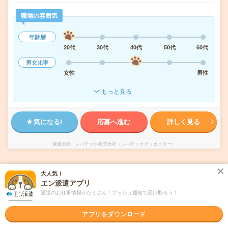
職場の雰囲気
年齢層
20代
30代
40代
50代
60代
男女比率
女性
男性
もっと見る
気になる!
応募へ進む
詳しく見る
派遣会社
レバテック株式会社（レバテッククリエイター）
未読
掲載日
2026/08/07
大人気！
エン派遣アプリ
時給2800円！【ゲーム恋活アプリ】運用プラ
派遣のお仕事情報がたくさん！プッシュ通知で受け取ろう！
ンニング
アプリをダウンロード
土日祝日が休み
WEB登録OK
派遣