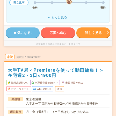
男女比率
女性
男性
もっと見る
気になる!
応募へ進む
詳しく見る
派遣会社
株式会社エキスパートスタッフ
未読
掲載日
2026/08/07
大手TV局＜Premiereを使って動画編集！＞
在宅週2・3日×1900円
職種未経験OK
交通費別途支給あり
土日祝日が休み
在宅・リモート
WEB登録OK
派遣
東京都港区
勤務地
六本木一丁目駅から徒歩2分／神谷町駅から徒歩8分
月～金（週5日） ※土日祝はしっかりお休み！
曜日頻度