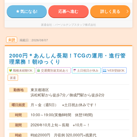
気になる!
応募へ進む
詳しく見る
派遣会社
パーソルテンプスタッフ株式会社
未読
掲載日
2026/08/07
2000円＊あんしん長期！TCGの運用・進行管
理業務！朝ゆっくり
職種未経験OK
交通費別途支給あり
土日祝日が休み
WEB登録OK
派遣
東京都港区
勤務地
浜松町駅から徒歩7分／御成門駅から徒歩2分
月～金（週5日） ※土日祝お休みです！
曜日頻度
10:00～19:00(実働8時間 休憩1時間)
時間
2026年10月上旬～長期 ※10月～！
期間
時給2000円 月収例 320,000円+残業代
時給