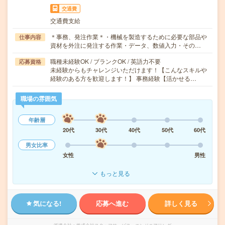
交通費
交通費支給
＊事務、発注作業＊・機械を製造するために必要な部品や
仕事内容
資材を外注に発注する作業・データ、数値入力・その…
職種未経験OK / ブランクOK / 英語力不要
応募資格
未経験からもチャレンジいただけます！【こんなスキルや
経験のある方を歓迎します！】 事務経験【活かせる…
職場の雰囲気
年齢層
20代
30代
40代
50代
60代
男女比率
女性
男性
もっと見る
気になる!
応募へ進む
詳しく見る