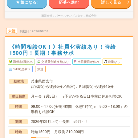
気になる!
応募へ進む
詳しく見る
派遣会社
パーソルテンプスタッフ株式会社
未読
掲載日
2026/08/08
《時間相談OK！》社員化実績あり！時給
1500円！長期！事務サポ
職種未経験OK
交通費別途支給あり
土日祝日が休み
残業なし
WEB登録OK
派遣
兵庫県西宮市
勤務地
西宮駅から徒歩5分／西宮(ＪＲ線)駅から徒歩15分
月～金（週5日） ※予定がある日は事前に休み相談OK
曜日頻度
09:00～17:00(実働7時間 休憩1時間)※「9:00～18:00」の
時間
勤務も相談OK
2026年09月上旬～長期 ※9月～！
期間
時給1500円 月収例 210,000円
時給