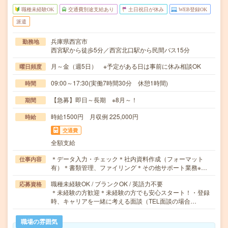
職種未経験OK
交通費別途支給あり
土日祝日が休み
WEB登録OK
派遣
兵庫県西宮市
勤務地
西宮駅から徒歩5分／西宮北口駅から民間バス15分
月～金（週5日） ※予定がある日は事前に休み相談OK
曜日頻度
09:00～17:30(実働7時間30分 休憩1時間)
時間
【急募】即日～長期 ※8月～！
期間
時給1500円 月収例 225,000円
時給
交通費
全額支給
＊データ入力・チェック＊社内資料作成（フォーマット
仕事内容
有）＊書類管理、ファイリング＊その他サポート業務※…
職種未経験OK / ブランクOK / 英語力不要
応募資格
＊未経験の方歓迎＊未経験の方でも安心スタート！・登録
時、キャリアを一緒に考える面談（TEL面談の場合…
職場の雰囲気