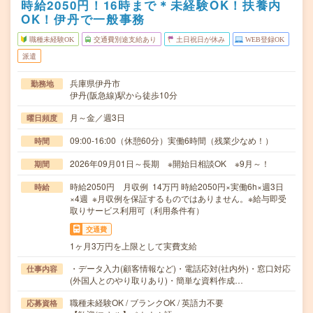
時給2050円！16時まで＊未経験OK！扶養内
OK！伊丹で一般事務
職種未経験OK
交通費別途支給あり
土日祝日が休み
WEB登録OK
派遣
兵庫県伊丹市
勤務地
伊丹(阪急線)駅から徒歩10分
月～金／週3日
曜日頻度
09:00-16:00（休憩60分）実働6時間（残業少なめ！）
時間
2026年09月01日～長期 ※開始日相談OK ※9月～！
期間
時給2050円 月収例 14万円 時給2050円×実働6h×週3日
時給
×4週 ※月収例を保証するものではありません。※給与即受
取りサービス利用可（利用条件有）
交通費
1ヶ月3万円を上限として実費支給
・データ入力(顧客情報など)・電話応対(社内外)・窓口対応
仕事内容
(外国人とのやり取りあり)・簡単な資料作成…
職種未経験OK / ブランクOK / 英語力不要
応募資格