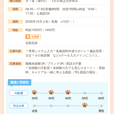
月～金（週5日） ※土日祝は完全休み
曜日頻度
08:30～17:30(実働8時間 休憩1時間)※時短「9:00～
時間
17:30」も相談OK
2026年10月上旬～長期 ※10月～！
期間
時給1350円～1400円
時給
交通費
全額支給
＊専用システム入力＊各種資料作成サポート＊備品管理・
仕事内容
注文＊その他庶務 など※データ入力メインにコツコ…
職種未経験OK / ブランクOK / 英語力不要
応募資格
＊未経験の方歓迎＊未経験の方でも安心スタート！・登録
時、キャリアを一緒に考える面談（TEL面談の場合…
職場の雰囲気
年齢層
20代
30代
40代
50代
60代
男女比率
女性
男性