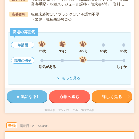
業者手配・各種スケジュール調整・請求書発行・資料…
職種未経験OK / ブランクOK / 英語力不要
応募資格
《業界・職種未経験OK》
職場の雰囲気
年齢層
20代
30代
40代
50代
60代
職場の様子
活気がある
しずか
もっと見る
気になる!
応募へ進む
詳しく見る
派遣会社
マンパワーグループ株式会社
未読
掲載日
2026/08/08