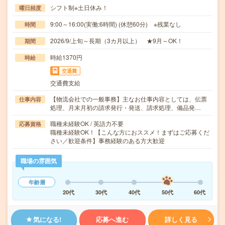
シフト制※土日休み！
曜日頻度
9:00～16:00(実働:6時間) (休憩60分) ※残業なし
時間
2026/9/上旬～長期（3カ月以上） ★9月～OK！
期間
時給1370円
時給
交通費
交通費支給
【物流会社での一般事務】主なお仕事内容としては、伝票
仕事内容
処理、月末月初の請求発行・発送、請求処理、備品発…
職種未経験OK / 英語力不要
応募資格
職種未経験OK！【こんな方におススメ！まずはご応募くだ
さい／歓迎条件】事務経験のある方大歓迎
職場の雰囲気
年齢層
20代
30代
40代
50代
60代
気になる!
応募へ進む
詳しく見る