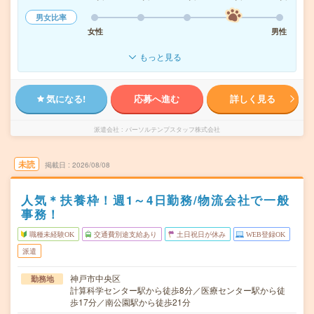
男女比率
女性
男性
もっと見る
気になる!
応募へ進む
詳しく見る
派遣会社
パーソルテンプスタッフ株式会社
未読
掲載日
2026/08/08
人気＊扶養枠！週1～4日勤務/物流会社で一般
事務！
職種未経験OK
交通費別途支給あり
土日祝日が休み
WEB登録OK
派遣
神戸市中央区
勤務地
計算科学センター駅から徒歩8分／医療センター駅から徒
歩17分／南公園駅から徒歩21分