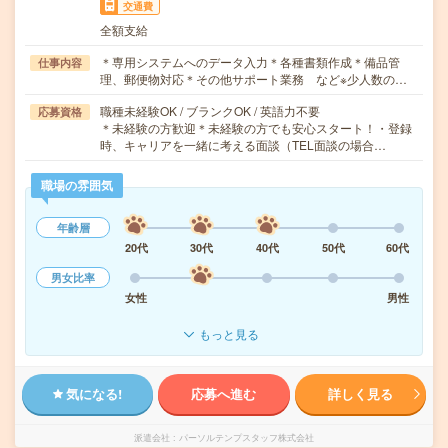
交通費
全額支給
＊専用システムへのデータ入力＊各種書類作成＊備品管
仕事内容
理、郵便物対応＊その他サポート業務 など※少人数の…
職種未経験OK / ブランクOK / 英語力不要
応募資格
＊未経験の方歓迎＊未経験の方でも安心スタート！・登録
時、キャリアを一緒に考える面談（TEL面談の場合…
職場の雰囲気
年齢層
20代
30代
40代
50代
60代
男女比率
女性
男性
もっと見る
気になる!
応募へ進む
詳しく見る
派遣会社
パーソルテンプスタッフ株式会社