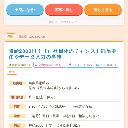
気になる!
応募へ進む
詳しく見る
派遣会社
株式会社パソナ
未読
掲載日
2026/08/08
時給2000円！【正社員化のチャンス】部品発
注やデータ入力の事務
職種未経験OK
交通費別途支給あり
土日祝日が休み
WEB登録OK
派遣
兵庫県尼崎市
勤務地
尼崎(東海道本線)駅から徒歩13分
月～金(土日休み）
曜日頻度
8:30～17:30（休憩:60分） ※残業少なめ
時間
【急募】即日～長期 ※開始日ご相談ください！
期間
時給2000円+交 【月収例】32万円
時給