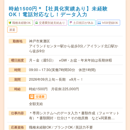
時給1500円＊【社員化実績あり】未経験
OK！電話対応なし！データ入力
職種未経験OK
交通費別途支給あり
土日祝日が休み
WEB登録OK
派遣
神戸市東灘区
勤務地
アイランドセンター駅から徒歩3分／アイランド北口駅か
ら徒歩9分
月～金（週5日） ※GW・お盆・年末年始は長期休暇
曜日頻度
09:00～17:30(実働7時間30分 休憩1時間)
時間
2026年09月上旬～長期 ※9月～！
期間
時給1500円 月収例 225,000円
時給
交通費
全額支給
＊専用システムへのデータ入力＊書類作成（フォーマット
仕事内容
有）＊書類開封・仕分け＊その他庶務 など※同業務…
職種未経験OK / ブランクOK / 英語力不要
応募資格