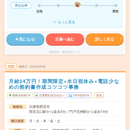
男女比率
女性
男性
もっと見る
気になる!
応募へ進む
詳しく見る
派遣会社
株式会社パソナ
未読
掲載日
2026/08/08
月給24万円！期間限定×水日祝休み×電話少な
めの契約書作成コツコツ事務
職種未経験OK
交通費別途支給あり
WEB登録OK
派遣
兵庫県西宮市
勤務地
西宮北口駅から徒歩3分／門戸厄神駅から徒歩14分
月・火・木・金・土
曜日頻度