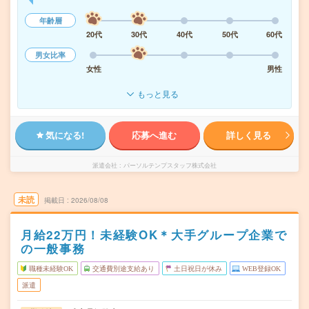
年齢層
20代
30代
40代
50代
60代
男女比率
女性
男性
もっと見る
気になる!
応募へ進む
詳しく見る
派遣会社
パーソルテンプスタッフ株式会社
未読
掲載日
2026/08/08
月給22万円！未経験OK＊大手グループ企業で
の一般事務
職種未経験OK
交通費別途支給あり
土日祝日が休み
WEB登録OK
派遣