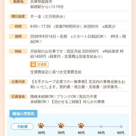
兵庫県姫路市
勤務地
姫路駅からバス10分
月～金（土日祝休み）
曜日頻度
9:00～17:30 （実働7時間30分）休憩60分 ※残業少
時間
2026年9月14日～長期 ※スタート日相談OK！ #9月～開
期間
始OK！
月給制のお仕事です：固定月給 220300円 ※時給換算 時
時給
給1450円（残業代・交通費は別途支給あり）
交通費
交通費規定に基づき交通費支給
【大手グループ企業での一般事務】支店内の事務全般をお
仕事内容
願いいたします。契約書・発注書・見積書・請求書等…
職種未経験OK / ブランクOK / 英語力不要
応募資格
未経験OK！【活かせるご経験】何らかの事務
職場の雰囲気
年齢層
20代
30代
40代
50代
60代