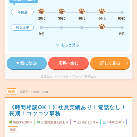
年齢層
20代
30代
40代
50代
60代
男女比率
女性
男性
もっと見る
気になる!
応募へ進む
詳しく見る
派遣会社
パーソルテンプスタッフ株式会社
未読
掲載日
2026/08/08
《時間相談OK！》社員実績あり！電話なし！
長期！コツコツ事務
職種未経験OK
交通費別途支給あり
土日祝日が休み
WEB登録OK
派遣