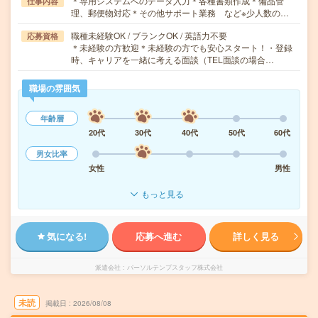
＊専用システムへのデータ入力＊各種書類作成＊備品管
仕事内容
理、郵便物対応＊その他サポート業務 など※少人数の…
職種未経験OK / ブランクOK / 英語力不要
応募資格
＊未経験の方歓迎＊未経験の方でも安心スタート！・登録
時、キャリアを一緒に考える面談（TEL面談の場合…
職場の雰囲気
年齢層
20代
30代
40代
50代
60代
男女比率
女性
男性
もっと見る
気になる!
応募へ進む
詳しく見る
派遣会社
パーソルテンプスタッフ株式会社
未読
掲載日
2026/08/08