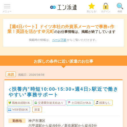
メニュー
気になる!
ログイン
検索
【週4日パート】ドイツ本社の外資系メーカーで事務+作
業！英語を活かす＠元町
のお仕事情報は、掲載が終了しています
掲載時の情報は、
ページ下部
からご覧いただけます。
お探しの条件に近い派遣のお仕事
未読
掲載日
2026/08/08
<扶養内*時短10:00-15:30×週4日>駅近で働き
やすい*事務サポート
職種未経験OK
交通費別途支給あり
土日祝日が休み
残業なし
WEB登録OK
派遣
神戸市灘区
勤務地
六甲道駅から徒歩6分／新在家駅から徒歩3分