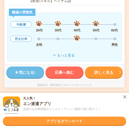
【歓迎/スキル】ベトナム語
職場の雰囲気
年齢層
20代
30代
40代
50代
60代
男女比率
女性
男性
もっと見る
気になる!
応募へ進む
詳しく見る
派遣会社
株式会社リクルートスタッフィング
大人気！
未読
掲載日
2026/08/08
エン派遣アプリ
派遣のお仕事情報がたくさん！プッシュ通知で受け取ろう！
時給1550円＊未経験OK＊大手保険会社での
事務サポート＊残業少
アプリをダウンロード
職種未経験OK
交通費別途支給あり
土日祝日が休み
WEB登録OK