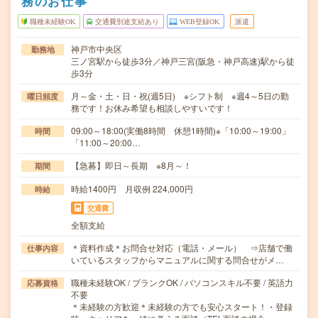
務のお仕事
職種未経験OK
交通費別途支給あり
WEB登録OK
派遣
神戸市中央区
勤務地
三ノ宮駅から徒歩3分／神戸三宮(阪急・神戸高速)駅から徒
歩3分
月～金・土・日・祝(週5日) ※シフト制 ※週4～5日の勤
曜日頻度
務です！お休み希望も相談しやすいです！
09:00～18:00(実働8時間 休憩1時間)※「10:00～19:00」
時間
「11:00～20:00…
【急募】即日～長期 ※8月～！
期間
時給1400円 月収例 224,000円
時給
交通費
全額支給
＊資料作成＊お問合せ対応（電話・メール） ⇒店舗で働
仕事内容
いているスタッフからマニュアルに関する問合せがメ…
職種未経験OK / ブランクOK / パソコンスキル不要 / 英語力
応募資格
不要
＊未経験の方歓迎＊未経験の方でも安心スタート！・登録