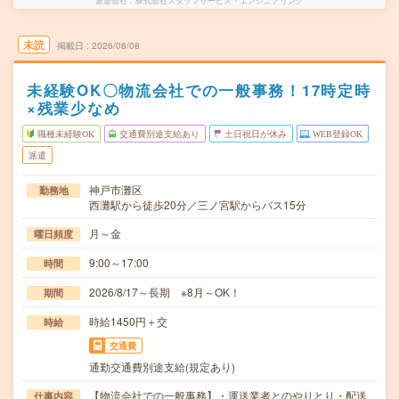
派遣会社
株式会社スタッフサービス・エンジニアリング
未読
掲載日
2026/08/08
未経験OK〇物流会社での一般事務！17時定時
×残業少なめ
職種未経験OK
交通費別途支給あり
土日祝日が休み
WEB登録OK
派遣
神戸市灘区
勤務地
西灘駅から徒歩20分／三ノ宮駅からバス15分
月～金
曜日頻度
9:00～17:00
時間
2026/8/17～長期 ※8月～OK！
期間
時給1450円＋交
時給
交通費
通勤交通費別途支給(規定あり)
【物流会社での一般事務】・運送業者とのやりとり・配送
仕事内容