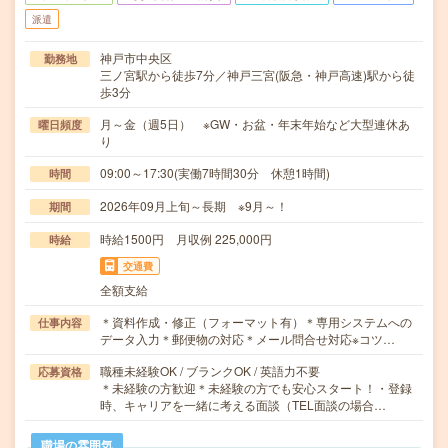
派遣
神戸市中央区
勤務地
三ノ宮駅から徒歩7分／神戸三宮(阪急・神戸高速)駅から徒
歩3分
月～金（週5日） ※GW・お盆・年末年始など大型連休あ
曜日頻度
り
09:00～17:30(実働7時間30分 休憩1時間)
時間
2026年09月上旬～長期 ※9月～！
期間
時給1500円 月収例 225,000円
時給
交通費
全額支給
＊資料作成・修正（フォーマット有）＊専用システムへの
仕事内容
データ入力＊郵便物の対応＊メール問合せ対応※コツ…
職種未経験OK / ブランクOK / 英語力不要
応募資格
＊未経験の方歓迎＊未経験の方でも安心スタート！・登録
時、キャリアを一緒に考える面談（TEL面談の場合…
職場の雰囲気