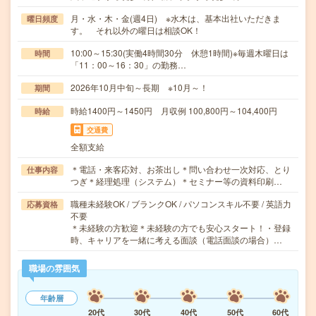
月・水・木・金(週4日) ※水木は、基本出社いただきま
曜日頻度
す。 それ以外の曜日は相談OK！
10:00～15:30(実働4時間30分 休憩1時間)※毎週木曜日は
時間
「11：00～16：30」の勤務…
2026年10月中旬～長期 ※10月～！
期間
時給1400円～1450円 月収例 100,800円～104,400円
時給
交通費
全額支給
＊電話・来客応対、お茶出し＊問い合わせ一次対応、とり
仕事内容
つぎ＊経理処理（システム）＊セミナー等の資料印刷…
職種未経験OK / ブランクOK / パソコンスキル不要 / 英語力
応募資格
不要
＊未経験の方歓迎＊未経験の方でも安心スタート！・登録
時、キャリアを一緒に考える面談（電話面談の場合）…
職場の雰囲気
年齢層
20代
30代
40代
50代
60代