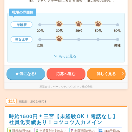
時、キャリアを一緒に考える面談（TEL面談の場合…
職場の雰囲気
年齢層
20代
30代
40代
50代
60代
男女比率
女性
男性
もっと見る
気になる!
応募へ進む
詳しく見る
派遣会社
パーソルテンプスタッフ株式会社
未読
掲載日
2026/08/08
時給1500円＊三宮【未経験OK！電話なし】
社員化実績あり！コツコツ入力メイン
職種未経験OK
交通費別途支給あり
土日祝日が休み
WEB登録OK