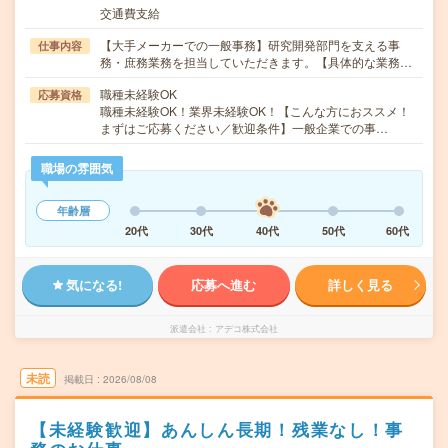
交通費支給
【大手メーカーでの一般事務】研究開発部門を支える事
仕事内容
務・庶務業務を担当していただきます。【具体的な業務…
職種未経験OK
応募資格
職種未経験OK！業界未経験OK！【こんな方におススメ！
まずはご応募ください／歓迎条件】一般企業での事…
職場の雰囲気
年齢層
20代
30代
40代
50代
60代
気になる!
応募へ進む
詳しく見る
派遣会社
アデコ株式会社
未読
掲載日
2026/08/08
【未経験歓迎】あんしん長期！残業なし！事