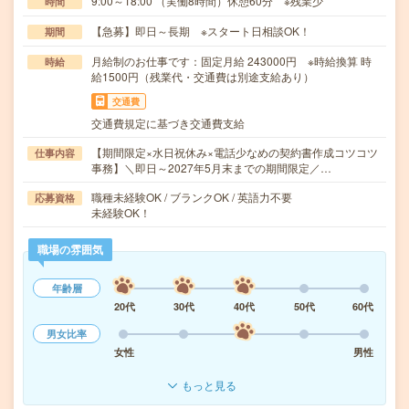
9:00～18:00 （実働8時間）休憩60分 ※残業少
時間
【急募】即日～長期 ※スタート日相談OK！
期間
月給制のお仕事です：固定月給 243000円 ※時給換算 時
時給
給1500円（残業代・交通費は別途支給あり）
交通費
交通費規定に基づき交通費支給
【期間限定×水日祝休み×電話少なめの契約書作成コツコツ
仕事内容
事務】＼即日～2027年5月末までの期間限定／…
職種未経験OK / ブランクOK / 英語力不要
応募資格
未経験OK！
職場の雰囲気
年齢層
20代
30代
40代
50代
60代
男女比率
女性
男性
もっと見る