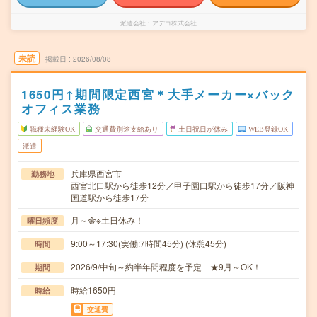
派遣会社
アデコ株式会社
未読
掲載日
2026/08/08
1650円↑期間限定西宮＊大手メーカー×バック
オフィス業務
職種未経験OK
交通費別途支給あり
土日祝日が休み
WEB登録OK
派遣
兵庫県西宮市
勤務地
西宮北口駅から徒歩12分／甲子園口駅から徒歩17分／阪神
国道駅から徒歩17分
月～金※土日休み！
曜日頻度
9:00～17:30(実働:7時間45分) (休憩45分)
時間
2026/9/中旬～約半年間程度を予定 ★9月～OK！
期間
時給1650円
時給
交通費