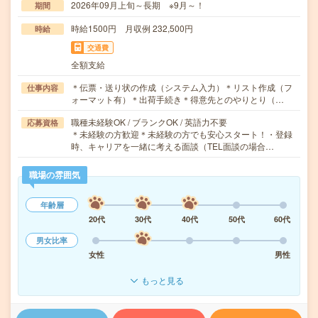
2026年09月上旬～長期 ※9月～！
期間
時給1500円 月収例 232,500円
時給
交通費
全額支給
＊伝票・送り状の作成（システム入力）＊リスト作成（フ
仕事内容
ォーマット有）＊出荷手続き＊得意先とのやりとり（…
職種未経験OK / ブランクOK / 英語力不要
応募資格
＊未経験の方歓迎＊未経験の方でも安心スタート！・登録
時、キャリアを一緒に考える面談（TEL面談の場合…
職場の雰囲気
年齢層
20代
30代
40代
50代
60代
男女比率
女性
男性
もっと見る