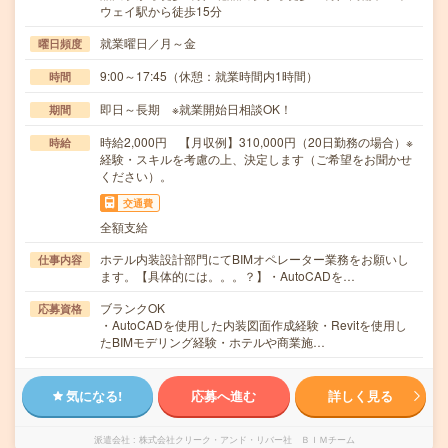
ウェイ駅から徒歩15分
就業曜日／月～金
曜日頻度
9:00～17:45（休憩：就業時間内1時間）
時間
即日～長期 ※就業開始日相談OK！
期間
時給2,000円 【月収例】310,000円（20日勤務の場合）※
時給
経験・スキルを考慮の上、決定します（ご希望をお聞かせ
ください）。
交通費
全額支給
ホテル内装設計部門にてBIMオペレーター業務をお願いし
仕事内容
ます。【具体的には。。。？】・AutoCADを…
ブランクOK
応募資格
・AutoCADを使用した内装図面作成経験・Revitを使用し
たBIMモデリング経験・ホテルや商業施…
気になる!
応募へ進む
詳しく見る
派遣会社
株式会社クリーク・アンド・リバー社 ＢＩＭチーム