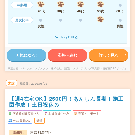
年齢層
20代
30代
40代
50代
60代
男女比率
女性
男性
もっと見る
気になる!
応募へ進む
詳しく見る
派遣会社
パーソルテンプスタッフ株式会社 建設エンジニアリング事業部（首都圏CADチーム）
未読
掲載日
2026/08/06
【週4在宅OK】2500円！あんしん長期！施工
図作成！土日祝休み
交通費別途支給あり
土日祝日が休み
在宅・リモート
WEB登録OK
派遣
東京都渋谷区
勤務地