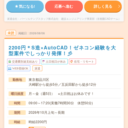
気になる!
応募へ進む
詳しく見る
派遣会社
パーソルテンプスタッフ株式会社 建設エンジニアリング事業部（首都圏CADチーム）
未読
掲載日
2026/08/06
2200円＊S造×AutoCAD！ゼネコン経験を大
型案件でしっかり発揮！彡
交通費別途支給あり
土日祝日が休み
在宅・リモート
WEB登録OK
派遣
東京都品川区
勤務地
大崎駅から徒歩5分／五反田駅から徒歩12分
月～金（週5日） ※土日祝はお休みです！
曜日頻度
09:00～17:20(実働7時間30分 休憩50分)
時間
2026年10月上旬～長期
期間
時給2200円
時給