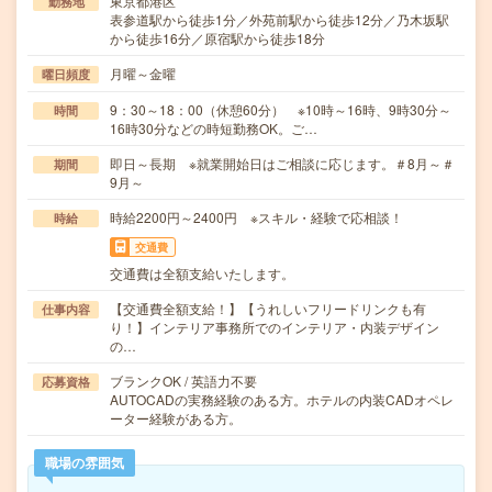
東京都港区
勤務地
表参道駅から徒歩1分／外苑前駅から徒歩12分／乃木坂駅
から徒歩16分／原宿駅から徒歩18分
月曜～金曜
曜日頻度
9：30～18：00（休憩60分） ※10時～16時、9時30分～
時間
16時30分などの時短勤務OK。ご…
即日～長期 ※就業開始日はご相談に応じます。＃8月～＃
期間
9月～
時給2200円～2400円 ※スキル・経験で応相談！
時給
交通費
交通費は全額支給いたします。
【交通費全額支給！】【うれしいフリードリンクも有
仕事内容
り！】インテリア事務所でのインテリア・内装デザイン
の…
ブランクOK / 英語力不要
応募資格
AUTOCADの実務経験のある方。ホテルの内装CADオペレ
ーター経験がある方。
職場の雰囲気