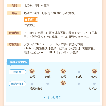
【急募】即日～長期
期間
時給2100円 月収例 336,000円+残業代
時給
交通費
全額支給
＊Rebroを使用した雨水排水系統の配管モデリング（工事
仕事内容
用）＊設計図をもとに建築モデルに配管を合わせ…
ブランクOK / パソコンスキル不要 / 英語力不要
応募資格
※Rebroの実務経験【登録～就業までの流れ】(1)応募後、
電話またはメール・SMSでオンライン登録…
職場の雰囲気
年齢層
20代
30代
40代
50代
60代
職場の様子
活気がある
しずか
もっと見る