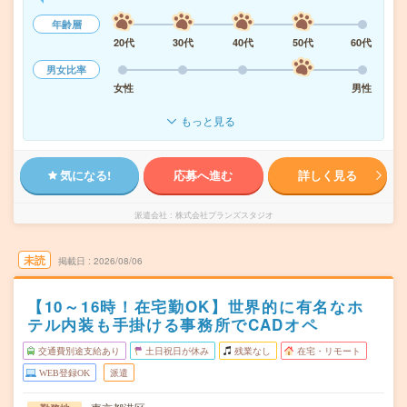
年齢層
20代
30代
40代
50代
60代
男女比率
女性
男性
もっと見る
気になる!
応募へ進む
詳しく見る
派遣会社
株式会社プランズスタジオ
未読
掲載日
2026/08/06
【10～16時！在宅勤OK】世界的に有名なホ
テル内装も手掛ける事務所でCADオペ
交通費別途支給あり
土日祝日が休み
残業なし
在宅・リモート
WEB登録OK
派遣