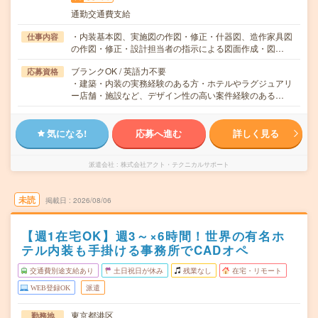
通勤交通費支給
・内装基本図、実施図の作図・修正・什器図、造作家具図
仕事内容
の作図・修正・設計担当者の指示による図面作成・図…
ブランクOK / 英語力不要
応募資格
・建築・内装の実務経験のある方・ホテルやラグジュアリ
ー店舗・施設など、デザイン性の高い案件経験のある…
気になる!
応募へ進む
詳しく見る
派遣会社
株式会社アクト・テクニカルサポート
未読
掲載日
2026/08/06
【週1在宅OK】週3～×6時間！世界の有名ホ
テル内装も手掛ける事務所でCADオペ
交通費別途支給あり
土日祝日が休み
残業なし
在宅・リモート
WEB登録OK
派遣
東京都港区
勤務地