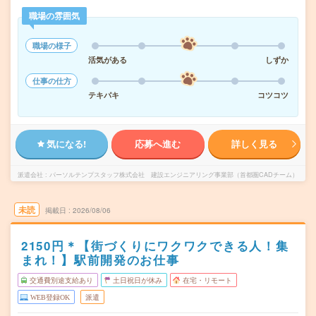
職場の雰囲気
職場の様子
活気がある
しずか
仕事の仕方
テキパキ
コツコツ
気になる!
応募へ進む
詳しく見る
派遣会社
パーソルテンプスタッフ株式会社 建設エンジニアリング事業部（首都圏CADチーム）
未読
掲載日
2026/08/06
2150円＊【街づくりにワクワクできる人！集
まれ！】駅前開発のお仕事
交通費別途支給あり
土日祝日が休み
在宅・リモート
WEB登録OK
派遣