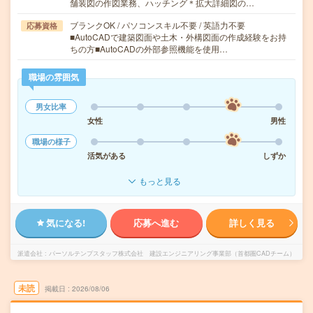
舗装図の作図業務、ハッチング＊拡大詳細図の…
ブランクOK / パソコンスキル不要 / 英語力不要
応募資格
■AutoCADで建築図面や土木・外構図面の作成経験をお持
ちの方■AutoCADの外部参照機能を使用…
職場の雰囲気
男女比率
女性
男性
職場の様子
活気がある
しずか
もっと見る
気になる!
応募へ進む
詳しく見る
派遣会社
パーソルテンプスタッフ株式会社 建設エンジニアリング事業部（首都圏CADチーム）
未読
掲載日
2026/08/06