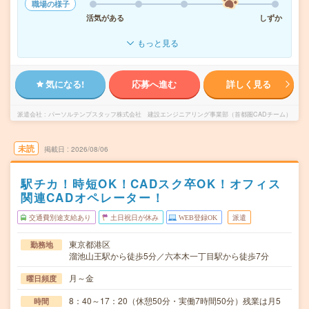
職場の様子
活気がある
しずか
もっと見る
気になる!
応募へ進む
詳しく見る
派遣会社
パーソルテンプスタッフ株式会社 建設エンジニアリング事業部（首都圏CADチーム）
未読
掲載日
2026/08/06
駅チカ！時短OK！CADスク卒OK！オフィス
関連CADオペレーター！
交通費別途支給あり
土日祝日が休み
WEB登録OK
派遣
東京都港区
勤務地
溜池山王駅から徒歩5分／六本木一丁目駅から徒歩7分
月～金
曜日頻度
8：40～17：20（休憩50分・実働7時間50分）残業は月5
時間