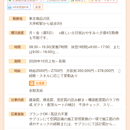
交通費別途支給あり
土日祝日が休み
残業なし
在宅・リモート
WEB登録OK
派遣
東京都品川区
勤務地
大井町駅から徒歩3分
月～金（週5日） ※嬉しい土日祝おやすみ☆彡週4日勤務
曜日頻度
も可能です。
08:30～16:30(実働7時間 休憩1時間)※9:00～17:00、また
時間
は9:00～16:00な…
2026年10月上旬～長期
期間
時給2500円～2700円 月収例 350,000円～378,000円 ご
時給
経験・スキルに応じて変動あり
交通費
全額支給
建築図、構造図、意匠図の読み解き～機器配置図のラフ作
仕事内容
成 ダクト・配管ルートの検討、干渉チェック、スリ…
ブランクOK / 英語力不要
応募資格
サブコンにて空調設備の施工管理業務の一環で施工図の作
成やチェックの経験または、サブコンにて設計図から…