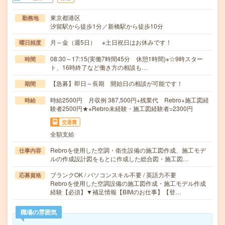
東京都港区
勤務地
汐留駅から徒歩1分／新橋駅から徒歩10分
月～金（週5日） ※土日祝日はお休みです！
曜日頻度
08:30～17:15(実働7時間45分 休憩1時間)※☆9時スター
時間
ト、16時終了など働き方の相談も…
【急募】即日～長期 開始日の相談が可能です！
期間
時給2500円 月収例 387,500円+残業代 Rebro+施工図経
時給
験者2500円★※Rebro未経験・施工図経験者=2300円
交通費
全額支給
Rebroを使用した空調・衛生設備の施工図作成、施工モデ
仕事内容
ルの作成設計図をもとに作成した総合図・施工図…
ブランクOK / パソコンスキル不要 / 英語力不要
応募資格
Rebroを使用した空調設備の施工図作成・施工モデル作成
経験【必須】▼補足情報【BIMのお仕事】【登…
職場の雰囲気