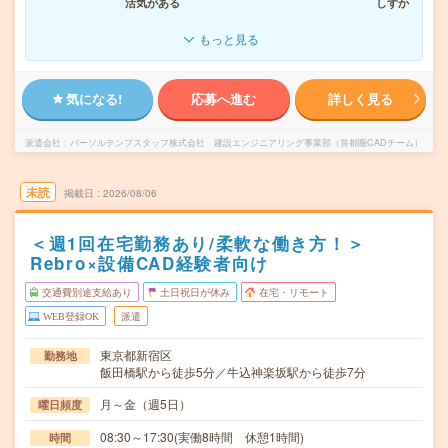
活気がある
しずか
もっと見る
気になる!
応募へ進む
詳しく見る
派遣会社
パーソルテンプスタッフ株式会社 建設エンジニアリング事業部（首都圏CADチーム）
未読
掲載日
2026/08/06
＜週1回在宅勤務あり/柔軟な働き方！＞
Rebro×設備CAD経験者向け
交通費別途支給あり
土日祝日が休み
在宅・リモート
WEB登録OK
派遣
東京都新宿区
勤務地
飯田橋駅から徒歩5分／牛込神楽坂駅から徒歩7分
月～金（週5日）
曜日頻度
08:30～17:30(実働8時間 休憩1時間)
時間