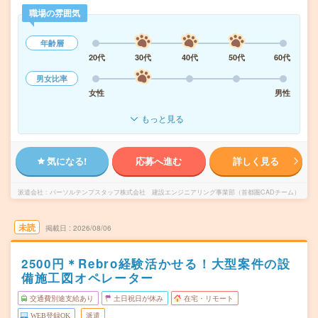
職場の雰囲気
年齢層
20代
30代
40代
50代
60代
男女比率
女性
男性
もっと見る
気になる!
応募へ進む
詳しく見る
派遣会社
パーソルテンプスタッフ株式会社 建設エンジニアリング事業部（首都圏CADチーム）
未読
掲載日
2026/08/06
2500円＊Rebro経験活かせる！大型案件の設
備施工図オペレーター
交通費別途支給あり
土日祝日が休み
在宅・リモート
WEB登録OK
派遣