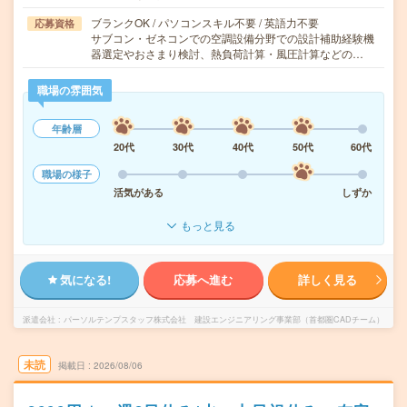
ブランクOK / パソコンスキル不要 / 英語力不要
応募資格
サブコン・ゼネコンでの空調設備分野での設計補助経験機
器選定やおさまり検討、熱負荷計算・風圧計算などの…
職場の雰囲気
年齢層
20代
30代
40代
50代
60代
職場の様子
活気がある
しずか
もっと見る
気になる!
応募へ進む
詳しく見る
派遣会社
パーソルテンプスタッフ株式会社 建設エンジニアリング事業部（首都圏CADチーム）
未読
掲載日
2026/08/06