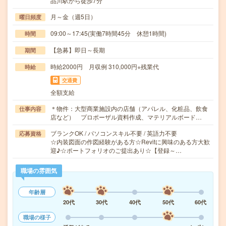
品川駅から徒歩7分
月～金（週5日）
曜日頻度
09:00～17:45(実働7時間45分 休憩1時間)
時間
【急募】即日～長期
期間
時給2000円 月収例 310,000円+残業代
時給
交通費
全額支給
＊物件：大型商業施設内の店舗（アパレル、化粧品、飲食
仕事内容
店など） プロポーザル資料作成、マテリアルボード…
ブランクOK / パソコンスキル不要 / 英語力不要
応募資格
☆内装図面の作図経験がある方☆Revitに興味のある方大歓
迎♪☆ポートフォリオのご提出あり☆【登録～…
職場の雰囲気
年齢層
20代
30代
40代
50代
60代
職場の様子