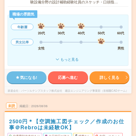
験設備分野の設計補助経験社員のスケッチ・口頭指…
職場の雰囲気
年齢層
20代
30代
40代
50代
60代
男女比率
女性
男性
もっと見る
気になる!
応募へ進む
詳しく見る
派遣会社
パーソルテンプスタッフ株式会社 建設エンジニアリング事業部（首都圏CADチーム）
未読
掲載日
2026/08/06
2500円＊【空調施工図チェック／作成のお仕
事＠Rebroは未経験OK】