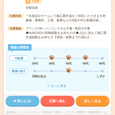
交通費
全額支給
＊生産設計チームにて施工図作成をご対応いただきます対
仕事内容
象物：事務所、工場、倉庫などのS造が中心各種詳細…
ブランクOK / パソコンスキル不要 / 英語力不要
応募資格
◆AutoCADの実務経験をお持ちの方◆上記に加えて施工図
作成経験をお持ち方【登録～就業までの流れ】…
職場の雰囲気
年齢層
20代
30代
40代
50代
60代
職場の様子
活気がある
しずか
もっと見る
気になる!
応募へ進む
詳しく見る
派遣会社
パーソルテンプスタッフ株式会社 建設エンジニアリング事業部（首都圏CADチーム）