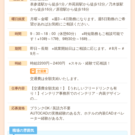
表参道駅から徒歩1分／外苑前駅から徒歩12分／乃木坂駅
から徒歩16分／原宿駅から徒歩18分
月曜～金曜 ※週3～4日勤務になります。週5日勤務のご希
曜日頻度
望があればお気軽にご相談ください。
9：30～18：00（休憩60分） ※時短勤務もご相談可能で
時間
す！※10時～17時、9時30分～16時…
即日～長期 ※就業開始日はご相談に応じます。＃8月～＃
期間
9月～
時給2200円～2400円 ※スキル・経験で応相談！
時給
交通費
交通費は全額支給いたします。
【交通費全額支給！】【うれしいフリードリンクも有
仕事内容
り！】インテリア事務所でのインテリア・内装デザイン
の…
ブランクOK / 英語力不要
応募資格
AUTOCADの実務経験のある方。ホテルの内装CADオペレ
ーター経験がある方。
職場の雰囲気