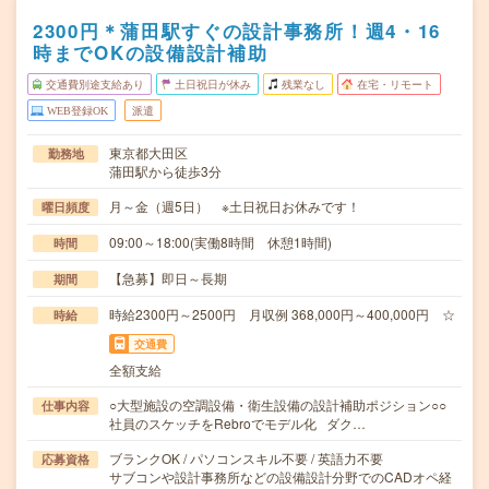
2300円＊蒲田駅すぐの設計事務所！週4・16
時までOKの設備設計補助
交通費別途支給あり
土日祝日が休み
残業なし
在宅・リモート
WEB登録OK
派遣
東京都大田区
勤務地
蒲田駅から徒歩3分
月～金（週5日） ※土日祝日お休みです！
曜日頻度
09:00～18:00(実働8時間 休憩1時間)
時間
【急募】即日～長期
期間
時給2300円～2500円 月収例 368,000円～400,000円 ☆
時給
交通費
全額支給
○大型施設の空調設備・衛生設備の設計補助ポジション○○
仕事内容
社員のスケッチをRebroでモデル化 ダク…
ブランクOK / パソコンスキル不要 / 英語力不要
応募資格
サブコンや設計事務所などの設備設計分野でのCADオペ経