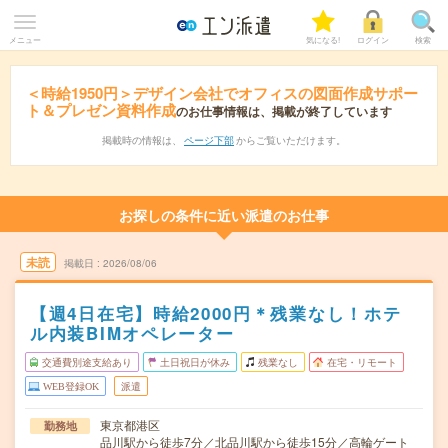
メニュー
気になる!
ログイン
検索
＜時給1950円＞デザイン会社でオフィスの図面作成サポー
ト＆プレゼン資料作成
のお仕事情報は、掲載が終了しています
掲載時の情報は、
ページ下部
からご覧いただけます。
お探しの条件に近い派遣のお仕事
未読
掲載日
2026/08/06
【週4日在宅】時給2000円＊残業なし！ホテ
ル内装BIMオペレーター
交通費別途支給あり
土日祝日が休み
残業なし
在宅・リモート
WEB登録OK
派遣
東京都港区
勤務地
品川駅から徒歩7分／北品川駅から徒歩15分／高輪ゲート