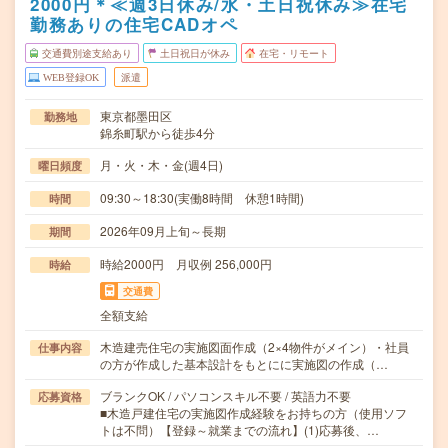
2000円＊≪週3日休み/水・土日祝休み≫在宅
勤務ありの住宅CADオペ
交通費別途支給あり
土日祝日が休み
在宅・リモート
WEB登録OK
派遣
東京都墨田区
勤務地
錦糸町駅から徒歩4分
月・火・木・金(週4日)
曜日頻度
09:30～18:30(実働8時間 休憩1時間)
時間
2026年09月上旬～長期
期間
時給2000円 月収例 256,000円
時給
交通費
全額支給
木造建売住宅の実施図面作成（2×4物件がメイン）・社員
仕事内容
の方が作成した基本設計をもとにに実施図の作成（…
ブランクOK / パソコンスキル不要 / 英語力不要
応募資格
■木造戸建住宅の実施図作成経験をお持ちの方（使用ソフ
トは不問）【登録～就業までの流れ】(1)応募後、…