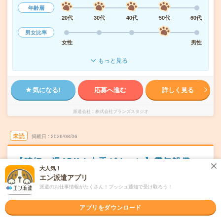
年齢層
20代
30代
40代
50代
60代
男女比率
女性
男性
もっと見る
気になる!
応募へ進む
詳しく見る
派遣会社
株式会社プランズスタジオ
未読
掲載日
2026/08/06
【時短・週4OK！大手ゼネコン】電気設備
大人気！
CADオペレーター
エン派遣アプリ
交通費別途支給あり
土日祝日が休み
WEB登録OK
派遣
派遣のお仕事情報がたくさん！プッシュ通知で受け取ろう！
東京都中央区
勤務地
アプリをダウンロード
宝町(東京都)駅から徒歩1分／京橋(東京都)駅から徒歩5分／
八丁堀(東京都)駅から徒歩7分／銀座一丁目駅から徒歩9分