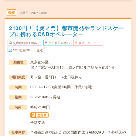
未読
掲載日
2026/08/06
2100円＊【虎ノ門】都市開発やランドスケー
プに携わるCADオペレーター
交通費別途支給あり
土日祝日が休み
在宅・リモート
WEB登録OK
派遣
東京都港区
勤務地
虎ノ門駅から徒歩1分／虎ノ門ヒルズ駅から徒歩1分
月～金（週5日） ※土日祝休み
曜日頻度
09:30～17:30(実働7時間 休憩1時間)
時間
2026/10/01～長期
期間
時給2100円
時給
交通費
全額支給
＊都市計画や緑化計画の図面作成（AutoCAD）＊外構図や
仕事内容