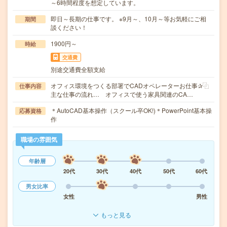
～6時間程度を想定しています。
即日～長期の仕事です。 ※9月～、10月～等お気軽にご相
期間
談ください！
1900円～
時給
交通費
別途交通費全額支給
オフィス環境をつくる部署でCADオペレーターお仕事✰⿻
仕事内容
主な仕事の流れ… オフィスで使う家具関連のCA…
＊AutoCAD基本操作（スクール卒OK!)＊PowerPoint基本操
応募資格
作
職場の雰囲気
年齢層
20代
30代
40代
50代
60代
男女比率
女性
男性
もっと見る