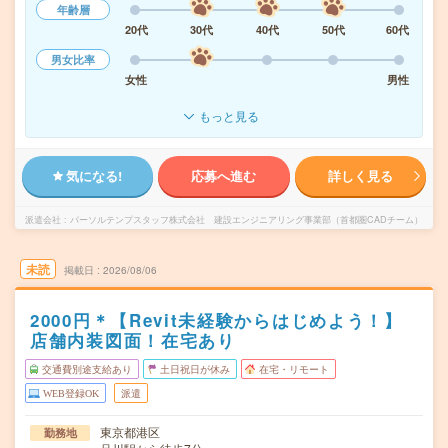
年齢層
20代
30代
40代
50代
60代
男女比率
女性
男性
もっと見る
気になる!
応募へ進む
詳しく見る
派遣会社
パーソルテンプスタッフ株式会社 建設エンジニアリング事業部（首都圏CADチーム）
未読
掲載日
2026/08/06
2000円＊【Revit未経験からはじめよう！】
店舗内装図面！在宅あり
交通費別途支給あり
土日祝日が休み
在宅・リモート
WEB登録OK
派遣
東京都港区
勤務地