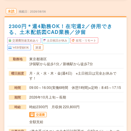
未読
掲載日
2026/08/06
2300円＊週4勤務OK！在宅週2／併用でき
る、土木配筋図CAD業務／汐留
交通費別途支給あり
土日祝日が休み
在宅・リモート
WEB登録OK
派遣
東京都港区
勤務地
汐留駅から徒歩1分／新橋駅から徒歩7分
月・火・水・木・金(週4日) ※土日祝日は完全お休みで
曜日頻度
す！
09:00～16:00(実働6時間 休憩1時間)※定時：8:45～17:15
時間
2026年10月上旬～長期
期間
時給2300円 月収例 220,800円
時給
交通費
全額支給
○準大手ゼネコンの土木設計部署で、CADオペレーターの