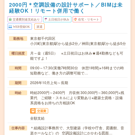
2000円＊空調設備の設計サポート／BIMは未
経験OK！リモート併用で働く
交通費別途支給あり
土日祝日が休み
在宅・リモート
WEB登録OK
派遣
東京都千代田区
勤務地
小川町(東京都)駅から徒歩2分／神田(東京都)駅から徒歩5分
月～金（週5日） ※土日祝日はお休み★週4勤務なども可
曜日頻度
能ですよ！
09:00～17:30(実働7時間30分 休憩1時間)※16時までの時
時間
短勤務など、働き方の調整可能で…
2026年10月上旬～長期
期間
時給2000円～2400円 月収例 300,000円～360,000円+残
時給
業代 ご経験・スキルにより変動あり※建築士資格・設備
系資格をお持ちの方相談OK
交通費
全額支給
＊組織設計事務所で、大型建築（学校や庁舎、図書館、音
仕事内容
楽ホールなど）の 空調設備設計にかかわる図面…