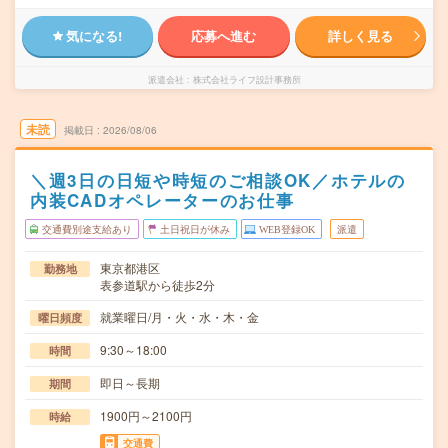
気になる!
応募へ進む
詳しく見る
派遣会社
株式会社ライフ設計事務所
未読
掲載日
2026/08/06
＼週3日の日短や時短のご相談OK／ホテルの
内装CADオペレーターのお仕事
交通費別途支給あり
土日祝日が休み
WEB登録OK
派遣
東京都港区
勤務地
表参道駅から徒歩2分
就業曜日/月・火・水・木・金
曜日頻度
9:30～18:00
時間
即日～長期
期間
1900円～2100円
時給
交通費