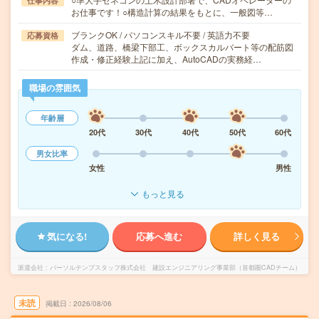
仕事内容
お仕事です！○構造計算の結果をもとに、一般図等…
ブランクOK / パソコンスキル不要 / 英語力不要
応募資格
ダム、道路、橋梁下部工、ボックスカルバート等の配筋図
作成・修正経験上記に加え、AutoCADの実務経…
職場の雰囲気
年齢層
20代
30代
40代
50代
60代
男女比率
女性
男性
もっと見る
気になる!
応募へ進む
詳しく見る
派遣会社
パーソルテンプスタッフ株式会社 建設エンジニアリング事業部（首都圏CADチーム）
未読
掲載日
2026/08/06