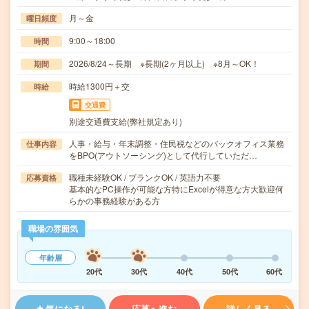
月～金
曜日頻度
9:00～18:00
時間
2026/8/24～長期 ※長期(2ヶ月以上) ※8月～OK！
期間
時給1300円＋交
時給
交通費
別途交通費支給(弊社規定あり)
人事・給与・年末調整・住民税などのバックオフィス業務
仕事内容
をBPO(アウトソーシング)として代行していただ…
職種未経験OK / ブランクOK / 英語力不要
応募資格
基本的なPC操作が可能な方特にExcelが得意な方大歓迎何
らかの事務経験がある方
職場の雰囲気
年齢層
20代
30代
40代
50代
60代
気になる!
応募へ進む
詳しく見る