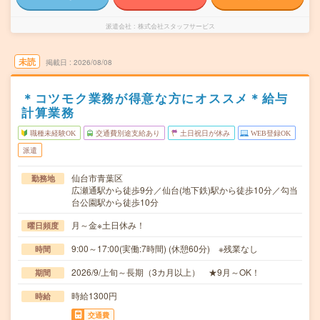
派遣会社
株式会社スタッフサービス
未読
掲載日
2026/08/08
＊コツモク業務が得意な方にオススメ＊給与
計算業務
職種未経験OK
交通費別途支給あり
土日祝日が休み
WEB登録OK
派遣
仙台市青葉区
勤務地
広瀬通駅から徒歩9分／仙台(地下鉄)駅から徒歩10分／勾当
台公園駅から徒歩10分
月～金※土日休み！
曜日頻度
9:00～17:00(実働:7時間) (休憩60分) ※残業なし
時間
2026/9/上旬～長期（3カ月以上） ★9月～OK！
期間
時給1300円
時給
交通費