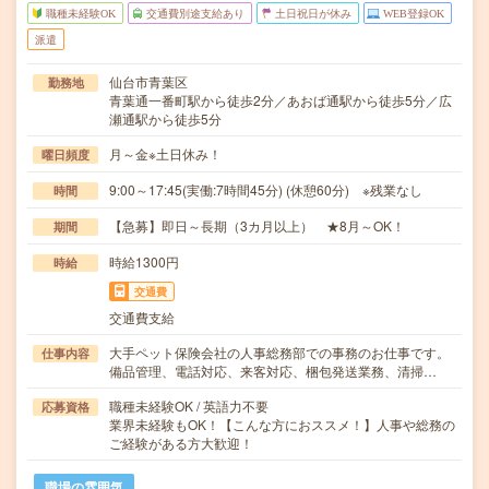
職種未経験OK
交通費別途支給あり
土日祝日が休み
WEB登録OK
派遣
仙台市青葉区
勤務地
青葉通一番町駅から徒歩2分／あおば通駅から徒歩5分／広
瀬通駅から徒歩5分
月～金※土日休み！
曜日頻度
9:00～17:45(実働:7時間45分) (休憩60分) ※残業なし
時間
【急募】即日～長期（3カ月以上） ★8月～OK！
期間
時給1300円
時給
交通費
交通費支給
大手ペット保険会社の人事総務部での事務のお仕事です。
仕事内容
備品管理、電話対応、来客対応、梱包発送業務、清掃…
職種未経験OK / 英語力不要
応募資格
業界未経験もOK！【こんな方におススメ！】人事や総務の
ご経験がある方大歓迎！
職場の雰囲気