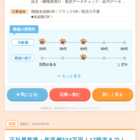
続き・離職票発行・勤怠データチェック・給与データ…
職種未経験OK / ブランクOK / 英語力不要
応募資格
■未経験OK！
職場の雰囲気
年齢層
20代
30代
40代
50代
60代
職場の様子
活気がある
しずか
もっと見る
気になる!
応募へ進む
詳しく見る
派遣会社
株式会社リクルートスタッフィング
未読
掲載日
2026/08/09
正社員前提・年収例324万円！17時半まで！