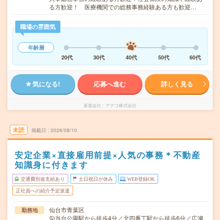
る方歓迎！ 医療機関での総務事務経験ある方も歓迎…
職場の雰囲気
年齢層
20代
30代
40代
50代
60代
気になる!
応募へ進む
詳しく見る
派遣会社
アデコ株式会社
未読
掲載日
2026/08/10
安定企業×直接雇用前提×人気の事務＊不動産
知識身に付きます
交通費別途支給あり
土日祝日が休み
WEB登録OK
正社員への紹介予定派遣
仙台市青葉区
勤務地
勾当台公園駅から徒歩4分／北四番丁駅から徒歩6分／広瀬