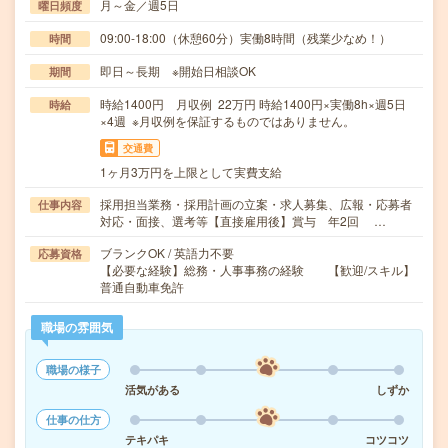
月～金／週5日
曜日頻度
09:00-18:00（休憩60分）実働8時間（残業少なめ！）
時間
即日～長期 ※開始日相談OK
期間
時給1400円 月収例 22万円 時給1400円×実働8h×週5日
時給
×4週 ※月収例を保証するものではありません。
交通費
1ヶ月3万円を上限として実費支給
採用担当業務・採用計画の立案・求人募集、広報・応募者
仕事内容
対応・面接、選考等【直接雇用後】賞与 年2回 …
ブランクOK / 英語力不要
応募資格
【必要な経験】総務・人事事務の経験 【歓迎/スキル】
普通自動車免許
職場の雰囲気
職場の様子
活気がある
しずか
仕事の仕方
テキパキ
コツコツ