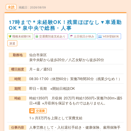
未読
掲載日
2026/08/09
17時まで＊未経験OK！残業ほぼなし▼車通勤
OK＊泉中央で総務・人事
職種未経験OK
交通費別途支給あり
土日祝日が休み
WEB登録OK
派遣
仙台市泉区
勤務地
泉中央駅から徒歩20分／八乙女駅から徒歩20分
月～金／週5日
曜日頻度
08:30-17:00（休憩60分）実働7時間30分（残業少なめ！）
時間
即日～長期 ※開始日相談OK
期間
時給1350円 月収例 20万円 時給1350円×実働7h30m×週5
時給
日×4週 ※月収例を保証するものではありません。
交通費
1ヶ月3万円を上限として実費支給
人事労務として・入社退社手続き・健康保険、雇用保険手
仕事内容