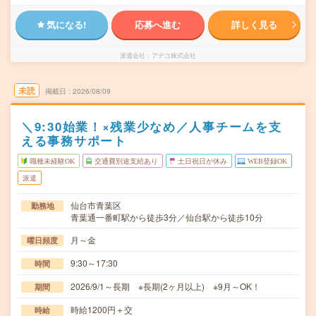
気になる!
応募へ進む
詳しく見る
派遣会社
アデコ株式会社
未読
掲載日
2026/08/09
＼9:30始業！×残業少なめ／人事チームを支
える事務サポート
職種未経験OK
交通費別途支給あり
土日祝日が休み
WEB登録OK
派遣
仙台市青葉区
勤務地
青葉通一番町駅から徒歩3分／仙台駅から徒歩10分
月～金
曜日頻度
9:30～17:30
時間
2026/9/1～長期 ※長期(2ヶ月以上) ※9月～OK！
期間
時給1200円＋交
時給