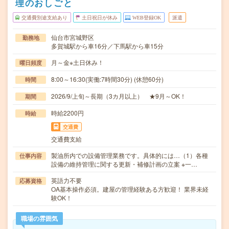
理のおしごと
交通費別途支給あり
土日祝日が休み
WEB登録OK
派遣
仙台市宮城野区
勤務地
多賀城駅から車16分／下馬駅から車15分
月～金※土日休み！
曜日頻度
8:00～16:30(実働:7時間30分) (休憩60分)
時間
2026/9/上旬～長期（3カ月以上） ★9月～OK！
期間
時給2200円
時給
交通費
交通費支給
製油所内での設備管理業務です。具体的には…（1）各種
仕事内容
設備の維持管理に関する更新・補修計画の立案 ※一…
英語力不要
応募資格
OA基本操作必須。建屋の管理経験ある方歓迎！ 業界未経
験OK！
職場の雰囲気