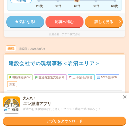
年齢層
20代
30代
40代
50代
60代
気になる!
応募へ進む
詳しく見る
派遣会社
アデコ株式会社
未読
掲載日
2026/08/06
建設会社での現場事務＜岩沼エリア＞
職種未経験OK
交通費別途支給あり
土日祝日が休み
WEB登録OK
派遣
宮城県岩沼市
勤務地
大人気！
館腰駅から車10分／仙台空港(鉄道)駅から車10分
エン派遣アプリ
派遣のお仕事情報がたくさん！プッシュ通知で受け取ろう！
月～金※土日休み！
曜日頻度
8:30～17:30(実働:7時間30分) (休憩90分) ※残業なし 休
時間
アプリをダウンロード
憩はお昼１時間のほか午前と…