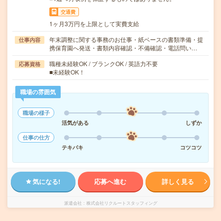
交通費
1ヶ月3万円を上限として実費支給
年末調整に関する事務のお仕事・紙ベースの書類準備・提
仕事内容
携保育園へ発送・書類内容確認・不備確認・電話問い…
職種未経験OK / ブランクOK / 英語力不要
応募資格
■未経験OK！
職場の雰囲気
職場の様子
活気がある
しずか
仕事の仕方
テキパキ
コツコツ
気になる!
応募へ進む
詳しく見る
派遣会社
株式会社リクルートスタッフィング