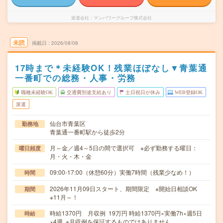
派遣会社
マンパワーグループ株式会社
未読
掲載日
2026/08/08
17時まで＊未経験OK！残業ほぼなし▼青葉通
一番町での総務・人事・労務
職種未経験OK
交通費別途支給あり
土日祝日が休み
WEB登録OK
派遣
仙台市青葉区
勤務地
青葉通一番町駅から徒歩2分
月～金／週4～5日の間で選択可 ※必ず勤務する曜日：
曜日頻度
月・火・木・金
09:00-17:00（休憩60分）実働7時間（残業少なめ！）
時間
2026年11月09日スタート、期間限定 ※開始日相談OK
期間
※11月～！
時給1370円 月収例 19万円 時給1370円×実働7h×週5日
時給
×4週 ※月収例を保証するものではありません。