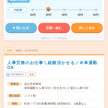
年齢層
20代
30代
40代
50代
60代
気になる!
応募へ進む
詳しく見る
派遣会社
アデコ株式会社
未読
掲載日
2026/08/06
人事労務のお仕事＼経験活かせる／＠車通勤
OK
WEB登録OK
派遣
仙台市若林区
勤務地
美田園駅から車12分／杜せきのした駅から車13分
シフト制
曜日頻度
8:30～17:30(実働:8時間) (休憩60分) ※残業なし
時間