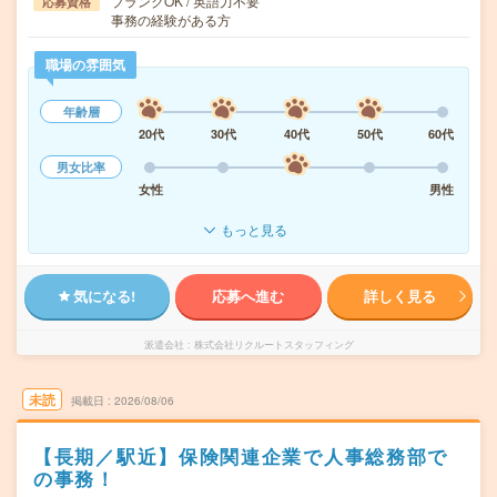
ブランクOK / 英語力不要
応募資格
事務の経験がある方
職場の雰囲気
年齢層
20代
30代
40代
50代
60代
男女比率
女性
男性
もっと見る
気になる!
応募へ進む
詳しく見る
派遣会社
株式会社リクルートスタッフィング
未読
掲載日
2026/08/06
【長期／駅近】保険関連企業で人事総務部で
の事務！