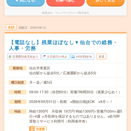
派遣会社
マンパワーグループ株式会社
未読
掲載日
2026/08/10
【電話なし】残業ほぼなし▼仙台での総務・
人事・労務
交通費別途支給あり
土日祝日が休み
WEB登録OK
派遣
仙台市青葉区
勤務地
仙台駅から徒歩5分／広瀬通駅から徒歩5分
月～金／週5日
曜日頻度
09:00-17:30（休憩60分）実働7時間30分（残業少なめ！）
時間
2026年09月01日～長期 ※開始日相談OK ※9月～！
期間
時給1300円 月収例 19万円 時給1300円×実働7h30m×週5
時給
日×4週 ※月収例を保証するものではありません。※給与即
受取りサービス利用可（利用条件有）
交通費