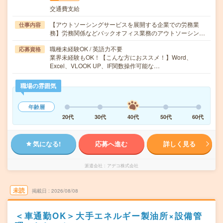
交通費支給
【アウトソーシングサービスを展開する企業での労務業
仕事内容
務】労務関係などバックオフィス業務のアウトソーシン…
職種未経験OK / 英語力不要
応募資格
業界未経験もOK！【こんな方におススメ！】Word、
Excel、VLOOK UP、IF関数操作可能な…
職場の雰囲気
年齢層
20代
30代
40代
50代
60代
気になる!
応募へ進む
詳しく見る
派遣会社
アデコ株式会社
未読
掲載日
2026/08/08
＜車通勤OK＞大手エネルギー製油所×設備管