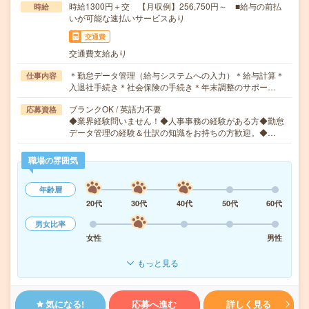
時給1300円＋交 【月収例】256,750円～ ■給与の前払
時給
いが可能な速払いサービスあり
交通費
交通費支給あり
＊勤怠データ管理（給与システムへの入力）＊給与計算＊
仕事内容
入退社手続き＊社会保険の手続き＊年末調整のサポー…
ブランクOK / 英語力不要
応募資格
◆業界経験問いません！◆人事事務の経験がある方◆勤怠
データ管理の経験＆仕訳の知識をお持ちの方歓迎。◆…
職場の雰囲気
年齢層
20代
30代
40代
50代
60代
男女比率
女性
男性
もっと見る
気になる!
応募へ進む
詳しく見る