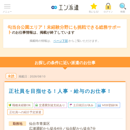
メニュー
気になる!
ログイン
検索
勾当台公園エリア！未経験分野にも挑戦できる総務サポー
ト
のお仕事情報は、掲載が終了しています
掲載時の情報は、
ページ下部
からご覧いただけます。
お探しの条件に近い派遣のお仕事
未読
掲載日
2026/08/10
正社員を目指せる！人事・給与のお仕事！
職種未経験OK
交通費別途支給あり
土日祝日が休み
WEB登録OK
正社員への紹介予定派遣
仙台市青葉区
勤務地
広瀬通駅から徒歩4分／仙台駅から徒歩7分