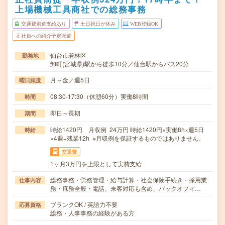
上場機械工具商社での総務事務
交通費別途支給あり
土日祝日が休み
WEB登録OK
正社員への紹介予定派遣
仙台市若林区
勤務地
卸町(宮城県)駅から徒歩10分／仙台駅からバス20分
月～金／週5日
曜日頻度
08:30-17:30（休憩60分）実働8時間
時間
即日～長期
期間
時給1420円 月収例 24万円 時給1420円×実働8h×週5日
時給
×4週+残業12h ※月収例を保証するものではありません。
交通費
1ヶ月3万円を上限として実費支給
総務事務・労務管理・給与計算・社会保険手続き・採用業
仕事内容
務・庶務全般・電話、来客対応も含め、バックオフィ…
ブランクOK / 英語力不要
応募資格
総務・人事事務の経験がある方