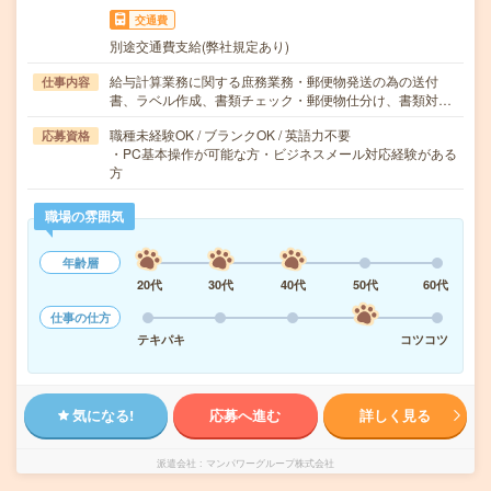
交通費
別途交通費支給(弊社規定あり)
給与計算業務に関する庶務業務・郵便物発送の為の送付
仕事内容
書、ラベル作成、書類チェック・郵便物仕分け、書類対…
職種未経験OK / ブランクOK / 英語力不要
応募資格
・PC基本操作が可能な方・ビジネスメール対応経験がある
方
職場の雰囲気
年齢層
20代
30代
40代
50代
60代
仕事の仕方
テキパキ
コツコツ
気になる!
応募へ進む
詳しく見る
派遣会社
マンパワーグループ株式会社