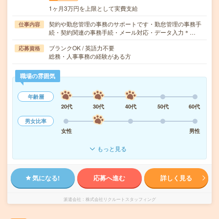
1ヶ月3万円を上限として実費支給
契約や勤怠管理の事務のサポートです・勤怠管理の事務手
仕事内容
続・契約関連の事務手続・メール対応・データ入力＊…
ブランクOK / 英語力不要
応募資格
総務・人事事務の経験がある方
職場の雰囲気
年齢層
20代
30代
40代
50代
60代
男女比率
女性
男性
もっと見る
気になる!
応募へ進む
詳しく見る
派遣会社
株式会社リクルートスタッフィング