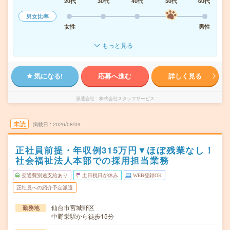
20代
30代
40代
50代
60代
男女比率
女性
男性
もっと見る
気になる!
応募へ進む
詳しく見る
派遣会社
株式会社スタッフサービス
未読
掲載日
2026/08/09
正社員前提・年収例315万円▼ほぼ残業なし！
社会福祉法人本部での採用担当業務
交通費別途支給あり
土日祝日が休み
WEB登録OK
正社員への紹介予定派遣
仙台市宮城野区
勤務地
中野栄駅から徒歩15分