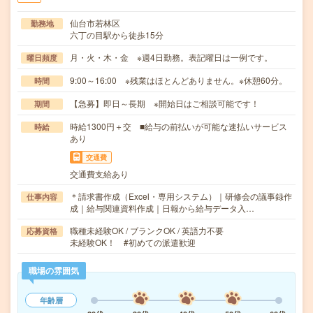
仙台市若林区
勤務地
六丁の目駅から徒歩15分
月・火・木・金 ※週4日勤務。表記曜日は一例です。
曜日頻度
9:00～16:00 ※残業はほとんどありません。※休憩60分。
時間
【急募】即日～長期 ※開始日はご相談可能です！
期間
時給1300円＋交 ■給与の前払いが可能な速払いサービス
時給
あり
交通費
交通費支給あり
＊請求書作成（Excel・専用システム）｜研修会の議事録作
仕事内容
成｜給与関連資料作成｜日報から給与データ入…
職種未経験OK / ブランクOK / 英語力不要
応募資格
未経験OK！ #初めての派遣歓迎
職場の雰囲気
年齢層