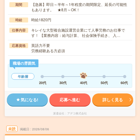
【急募】即日～半年～1年程度の期間限定、延長の可能性
期間
もあります。 ★8月～OK！
時給1820円
時給
キレイな大型複合施設運営企業にて人事労務のお仕事で
仕事内容
す！ 【業務内容：給与計算、 社会保険手続き、 入…
英語力不要
応募資格
労務経験ある方必須
職場の雰囲気
年齢層
20代
30代
40代
50代
60代
気になる!
応募へ進む
詳しく見る
派遣会社
アデコ株式会社
未読
掲載日
2026/08/06