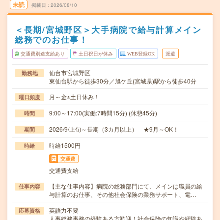
未読
掲載日
2026/08/10
＜長期/宮城野区＞大手病院で給与計算メイン
総務でのお仕事！
交通費別途支給あり
土日祝日が休み
WEB登録OK
派遣
仙台市宮城野区
勤務地
東仙台駅から徒歩30分／旭ケ丘(宮城県)駅から徒歩40分
月～金※土日休み！
曜日頻度
9:00～17:00(実働:7時間15分) (休憩45分)
時間
2026/9/上旬～長期（3カ月以上） ★9月～OK！
期間
時給1500円
時給
交通費
交通費支給
【主な仕事内容】病院の総務部門にて、メインは職員の給
仕事内容
与計算のお仕事、その他社会保険の業務サポート、電…
英語力不要
応募資格
人事総務事務の経験ある方歓迎！社会保険の知識や経験あ