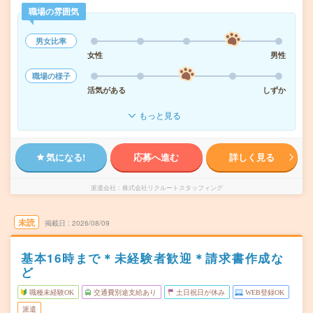
職場の雰囲気
男女比率
女性
男性
職場の様子
活気がある
しずか
もっと見る
気になる!
応募へ進む
詳しく見る
派遣会社
株式会社リクルートスタッフィング
未読
掲載日
2026/08/09
基本16時まで＊未経験者歓迎＊請求書作成な
ど
職種未経験OK
交通費別途支給あり
土日祝日が休み
WEB登録OK
派遣