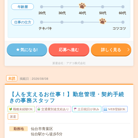
年齢層
20代
30代
40代
50代
60代
仕事の仕方
テキパキ
コツコツ
気になる!
応募へ進む
詳しく見る
派遣会社
アデコ株式会社
未読
掲載日
2026/08/08
【人を支えるお仕事！】勤怠管理・契約手続
きの事務スタッフ
職種未経験OK
交通費別途支給あり
土日祝日が休み
WEB登録OK
派遣
仙台市青葉区
勤務地
仙台駅から徒歩5分