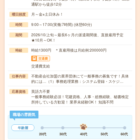
通駅から徒歩12分
月～金※土日休み！
曜日頻度
9:00～17:00(実働:7時間) (休憩60分)
時間
2026/10/上旬～最長6ヶ月の派遣期間後、直接雇用予定
期間
★10月～OK！
時給1300円 ＊直雇用後は月給例:200000円
時給
交通費
交通費支給
不動産会社加盟の業界団体にて一般事務の募集です！具体
仕事内容
的には…（1）事務処理業務：システム登録・スケジ…
英語力不要
応募資格
一般事務経験必須！宅建資格、人事・総務経験、秘書検定
所持している方歓迎！ 業界未経験OK！ 知識不問
職場の雰囲気
年齢層
20代
30代
40代
50代
60代