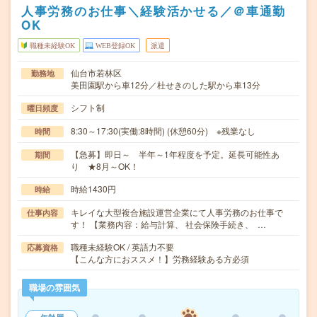
人事労務のお仕事＼経験活かせる／＠車通勤
OK
職種未経験OK
WEB登録OK
派遣
仙台市若林区
勤務地
美田園駅から車12分／杜せきのした駅から車13分
シフト制
曜日頻度
8:30～17:30(実働:8時間) (休憩60分) ※残業なし
時間
【急募】即日～ 半年～1年程度を予定。延長可能性あ
期間
り ★8月～OK！
時給1430円
時給
キレイな大型複合施設運営企業にて人事労務のお仕事で
仕事内容
す！ 【業務内容：給与計算、 社会保険手続き、 …
職種未経験OK / 英語力不要
応募資格
【こんな方におススメ！】労務経験ある方必須
職場の雰囲気