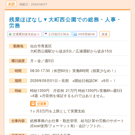
未読
掲載日
2026/08/07
残業ほぼなし▼大町西公園での総務・人事・
労務
交通費別途支給あり
土日祝日が休み
WEB登録OK
派遣
仙台市青葉区
勤務地
大町西公園駅から徒歩5分／広瀬通駅から徒歩15分
月～金／週5日
曜日頻度
08:30-17:30（休憩60分）実働8時間（残業少なめ！）
時間
2026年09月01日～長期 ※開始日相談OK ※9月～！
期間
時給1350円 月収例 21万円 時給1350円×実働8h×週5日
時給
×4週 ※月収例を保証するものではありません。
交通費
1ヶ月3万円を上限として実費支給
総務事務のお仕事・勤怠管理、給与計算や労務のサポート
仕事内容
(Excel使用/フォーマット有)・会計ソフトの…