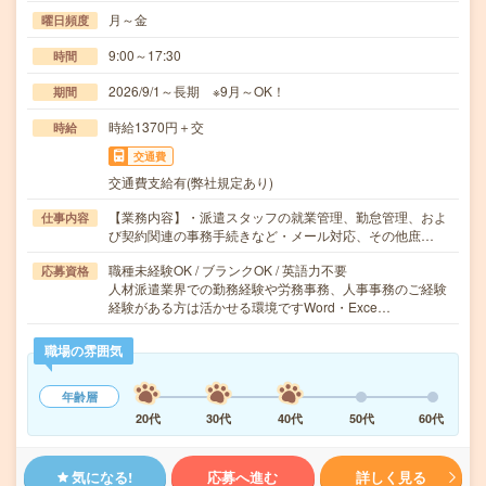
月～金
曜日頻度
9:00～17:30
時間
2026/9/1～長期 ※9月～OK！
期間
時給1370円＋交
時給
交通費
交通費支給有(弊社規定あり)
【業務内容】・派遣スタッフの就業管理、勤怠管理、およ
仕事内容
び契約関連の事務手続きなど・メール対応、その他庶…
職種未経験OK / ブランクOK / 英語力不要
応募資格
人材派遣業界での勤務経験や労務事務、人事事務のご経験
経験がある方は活かせる環境ですWord・Exce…
職場の雰囲気
年齢層
20代
30代
40代
50代
60代
気になる!
応募へ進む
詳しく見る