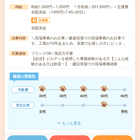
時給1,300円～1,350円 ＊月収例／201,500円～＋交通費
時給
全額支給 （1300円×7:45×20日）
交通費
全額支給
＼現場事務のお仕事／建築現場での現場事務のお仕事で
仕事内容
す。工期が10年あるため、長期でお探しの方にピッタ…
ブランクOK / 英語力不要
応募資格
【必須】ビルディを使用した事務経験がある方【こんな経
験がある方は歓迎！】・建設現場での現場事務経験
職場の雰囲気
年齢層
20代
30代
40代
50代
60代
男女比率
女性
男性
もっと見る