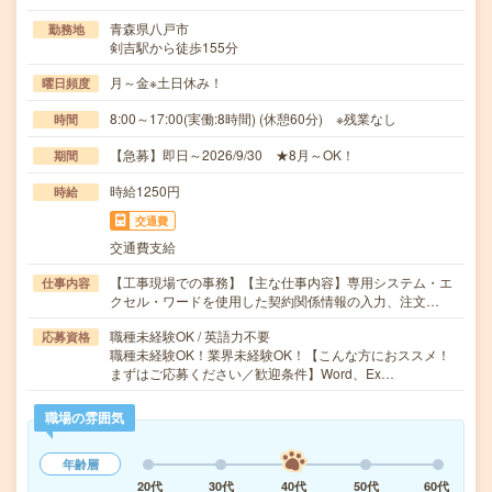
青森県八戸市
勤務地
剣吉駅から徒歩155分
月～金※土日休み！
曜日頻度
8:00～17:00(実働:8時間) (休憩60分) ※残業なし
時間
【急募】即日～2026/9/30 ★8月～OK！
期間
時給1250円
時給
交通費
交通費支給
【工事現場での事務】【主な仕事内容】専用システム・エ
仕事内容
クセル・ワードを使用した契約関係情報の入力、注文…
職種未経験OK / 英語力不要
応募資格
職種未経験OK！業界未経験OK！【こんな方におススメ！
まずはご応募ください／歓迎条件】Word、Ex…
職場の雰囲気
年齢層
20代
30代
40代
50代
60代