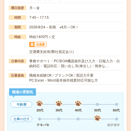
月～金
曜日頻度
7:45～17:15
時間
2026/8/24～長期 ※8月～OK！
期間
時給1400円＋交
時給
交通費
交通費支給有(弊社規定あり)
事務サポート・PC等OA機器操作及び入力・日報入力・出
仕事内容
納対応・電話対応・買い出し等(車出し)・簡単な…
職種未経験OK / ブランクOK / 英語力不要
応募資格
PC:Excel・Word基本操作残業対応可能な方
職場の雰囲気
年齢層
20代
30代
40代
50代
60代
仕事の仕方
テキパキ
コツコツ