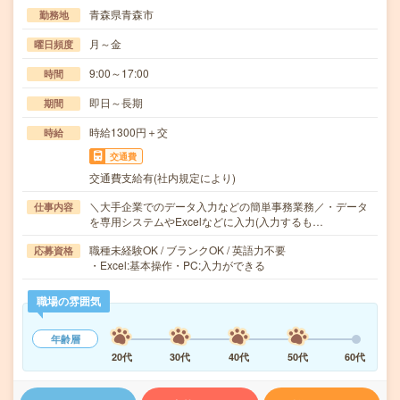
青森県青森市
勤務地
月～金
曜日頻度
9:00～17:00
時間
即日～長期
期間
時給1300円＋交
時給
交通費
交通費支給有(社内規定により)
＼大手企業でのデータ入力などの簡単事務業務／・データ
仕事内容
を専用システムやExcelなどに入力(入力するも…
職種未経験OK / ブランクOK / 英語力不要
応募資格
・Excel:基本操作・PC:入力ができる
職場の雰囲気
年齢層
20代
30代
40代
50代
60代