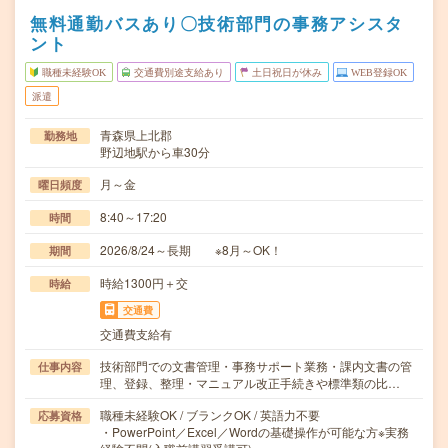
無料通勤バスあり〇技術部門の事務アシスタ
ント
職種未経験OK
交通費別途支給あり
土日祝日が休み
WEB登録OK
派遣
青森県上北郡
勤務地
野辺地駅から車30分
月～金
曜日頻度
8:40～17:20
時間
2026/8/24～長期 ※8月～OK！
期間
時給1300円＋交
時給
交通費
交通費支給有
技術部門での文書管理・事務サポート業務・課内文書の管
仕事内容
理、登録、整理・マニュアル改正手続きや標準類の比…
職種未経験OK / ブランクOK / 英語力不要
応募資格
・PowerPoint／Excel／Wordの基礎操作が可能な方※実務