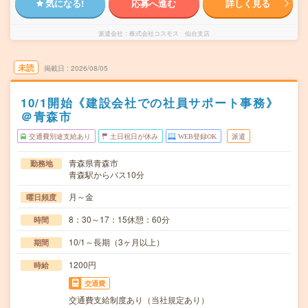
気になる!
応募へ進む
詳しく見る
派遣会社
株式会社コスモス 仙台支店
未読
掲載日
2026/08/05
10/1開始《建設会社での社員サポート事務》
＠青森市
交通費別途支給あり
土日祝日が休み
WEB登録OK
派遣
青森県青森市
勤務地
青森駅からバス10分
月～金
曜日頻度
8：30～17：15休憩：60分
時間
10/1～長期（3ヶ月以上）
期間
1200円
時給
交通費
交通費支給制度あり（当社規定あり）