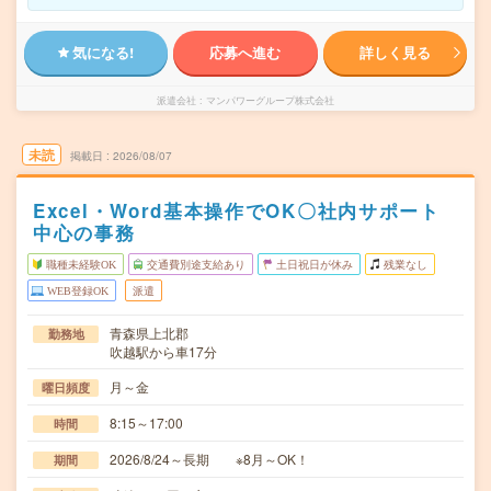
気になる!
応募へ進む
詳しく見る
派遣会社
マンパワーグループ株式会社
未読
掲載日
2026/08/07
Excel・Word基本操作でOK〇社内サポート
中心の事務
職種未経験OK
交通費別途支給あり
土日祝日が休み
残業なし
WEB登録OK
派遣
青森県上北郡
勤務地
吹越駅から車17分
月～金
曜日頻度
8:15～17:00
時間
2026/8/24～長期 ※8月～OK！
期間