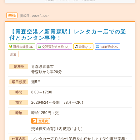
未読
掲載日
2026/08/07
【青森空港／新青森駅】レンタカー店での受
付とカンタン事務！
職種未経験OK
交通費別途支給あり
残業なし
WEB登録OK
派遣
青森県青森市
勤務地
青森駅から車20分
週5日
曜日頻度
8:00～17:00
時間
2026/8/24～長期 ※8月～OK！
期間
時給1250円＋交
時給
交通費
交通費支給有(社内規定により)
レンタカー店での受付業務をお任せします受付事務業務・
仕事内容