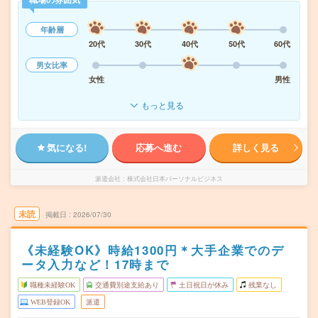
年齢層
20代
30代
40代
50代
60代
男女比率
女性
男性
もっと見る
気になる!
応募へ進む
詳しく見る
派遣会社
株式会社日本パーソナルビジネス
未読
掲載日
2026/07/30
《未経験OK》時給1300円＊大手企業でのデ
ータ入力など！17時まで
職種未経験OK
交通費別途支給あり
土日祝日が休み
残業なし
WEB登録OK
派遣