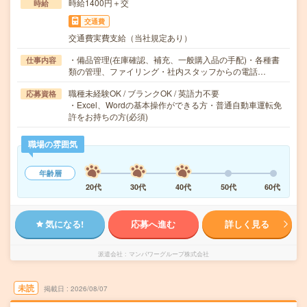
時給1400円＋交
時給
交通費
交通費実費支給（当社規定あり）
・備品管理(在庫確認、補充、一般購入品の手配)・各種書
仕事内容
類の管理、ファイリング・社内スタッフからの電話…
職種未経験OK / ブランクOK / 英語力不要
応募資格
・Excel、Wordの基本操作ができる方・普通自動車運転免
許をお持ちの方(必須)
職場の雰囲気
年齢層
20代
30代
40代
50代
60代
気になる!
応募へ進む
詳しく見る
派遣会社
マンパワーグループ株式会社
未読
掲載日
2026/08/07