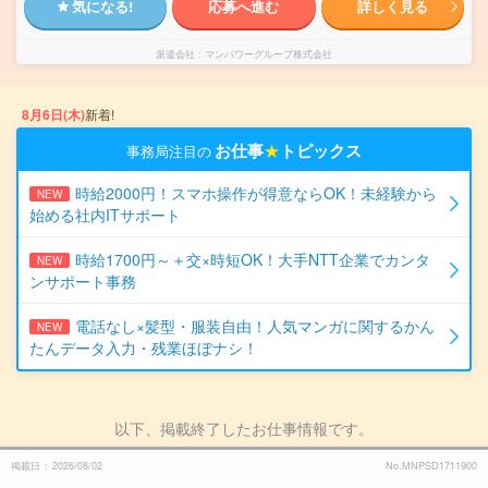
気になる!
応募へ進む
詳しく見る
派遣会社
マンパワーグループ株式会社
8月6日(木)
新着!
お仕事
★
トピックス
事務局注目の
時給2000円！スマホ操作が得意ならOK！未経験から
NEW
始める社内ITサポート
時給1700円～＋交×時短OK！大手NTT企業でカンタ
NEW
ンサポート事務
電話なし×髪型・服装自由！人気マンガに関するかん
NEW
たんデータ入力・残業ほぼナシ！
以下、掲載終了したお仕事情報です。
掲載日
2026/08/02
No.MNPSD1711900