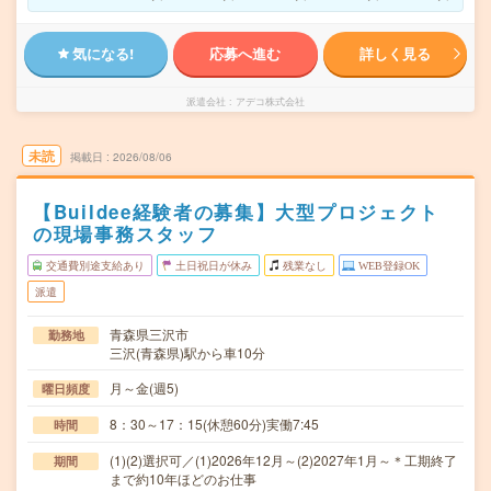
気になる!
応募へ進む
詳しく見る
派遣会社
アデコ株式会社
未読
掲載日
2026/08/06
【Buildee経験者の募集】大型プロジェクト
の現場事務スタッフ
交通費別途支給あり
土日祝日が休み
残業なし
WEB登録OK
派遣
青森県三沢市
勤務地
三沢(青森県)駅から車10分
月～金(週5)
曜日頻度
8：30～17：15(休憩60分)実働7:45
時間
(1)(2)選択可／(1)2026年12月～(2)2027年1月～＊工期終了
期間
まで約10年ほどのお仕事