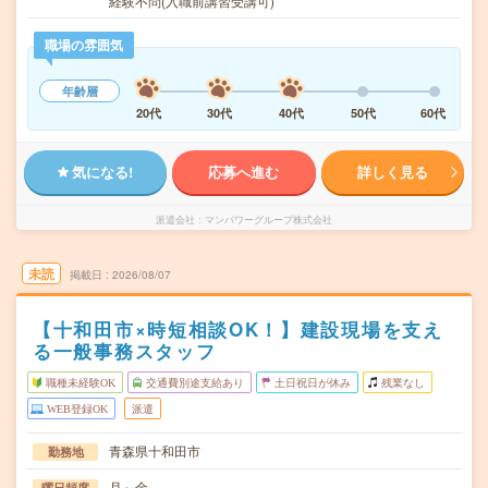
経験不問(入職前講習受講可)
職場の雰囲気
年齢層
20代
30代
40代
50代
60代
気になる!
応募へ進む
詳しく見る
派遣会社
マンパワーグループ株式会社
未読
掲載日
2026/08/07
【十和田市×時短相談OK！】建設現場を支え
る一般事務スタッフ
職種未経験OK
交通費別途支給あり
土日祝日が休み
残業なし
WEB登録OK
派遣
青森県十和田市
勤務地
月～金
曜日頻度