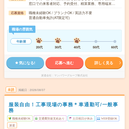
窓口での来客者対応、予約受付、精算業務、専用端末…
職種未経験OK / ブランクOK / 英語力不要
応募資格
普通自動車免許(AT限定可)
職場の雰囲気
年齢層
20代
30代
40代
50代
60代
気になる!
応募へ進む
詳しく見る
派遣会社
マンパワーグループ株式会社
未読
掲載日
2026/08/07
服装自由！工事現場の事務＊車通勤可/一般事
務
職種未経験OK
交通費別途支給あり
土日祝日が休み
WEB登録OK
派遣