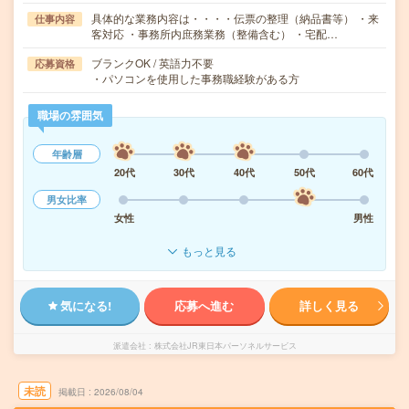
具体的な業務内容は・・・・伝票の整理（納品書等） ・来
仕事内容
客対応 ・事務所内庶務業務（整備含む） ・宅配…
ブランクOK / 英語力不要
応募資格
・パソコンを使用した事務職経験がある方
職場の雰囲気
年齢層
20代
30代
40代
50代
60代
男女比率
女性
男性
もっと見る
気になる!
応募へ進む
詳しく見る
派遣会社
株式会社JR東日本パーソネルサービス
未読
掲載日
2026/08/04