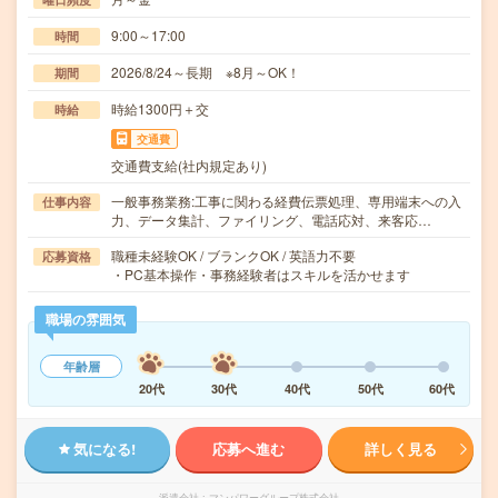
9:00～17:00
時間
2026/8/24～長期 ※8月～OK！
期間
時給1300円＋交
時給
交通費
交通費支給(社内規定あり)
一般事務業務:工事に関わる経費伝票処理、専用端末への入
仕事内容
力、データ集計、ファイリング、電話応対、来客応…
職種未経験OK / ブランクOK / 英語力不要
応募資格
・PC基本操作・事務経験者はスキルを活かせます
職場の雰囲気
年齢層
20代
30代
40代
50代
60代
気になる!
応募へ進む
詳しく見る
派遣会社
マンパワーグループ株式会社