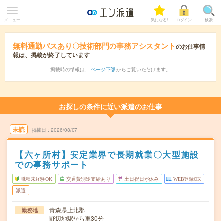
メニュー
気になる!
ログイン
検索
無料通勤バスあり〇技術部門の事務アシスタント
のお仕事情
報は、掲載が終了しています
掲載時の情報は、
ページ下部
からご覧いただけます。
お探しの条件に近い派遣のお仕事
未読
掲載日
2026/08/07
【六ヶ所村】安定業界で長期就業〇大型施設
での事務サポート
職種未経験OK
交通費別途支給あり
土日祝日が休み
WEB登録OK
派遣
青森県上北郡
勤務地
野辺地駅から車30分