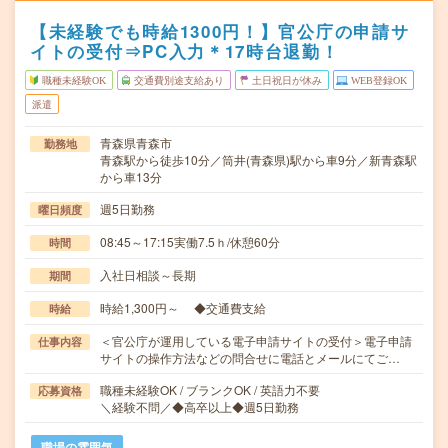
【未経験でも時給1300円！】官公庁の申請サ
イトの受付⇒PC入力＊17時台退勤！
職種未経験OK
交通費別途支給あり
土日祝日が休み
WEB登録OK
派遣
青森県青森市
勤務地
青森駅から徒歩10分／筒井(青森県)駅から車9分／新青森駅
から車13分
週5日勤務
曜日頻度
08:45～17:15実働7.5ｈ/休憩60分
時間
入社日相談～長期
期間
時給1,300円～ ◆交通費支給
時給
＜官公庁が運用している電子申請サイトの受付＞電子申請
仕事内容
サイトの操作方法などの問合せに電話とメールにてご…
職種未経験OK / ブランクOK / 英語力不要
応募資格
＼経験不問／◆高卒以上◆週5日勤務
職場の雰囲気