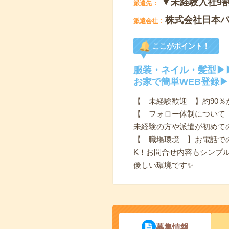
▼未経験入社9
派遣先
株式会社日本
派遣会社
ここがポイント！
服装・ネイル・髪型▶
お家で簡単WEB登録▶
【 未経験歓迎 】約90％
【 フォロー体制について
未経験の方や派遣が初めての
【 職場環境 】お電話で
K！お問合せ内容もシンプル
優しい環境です✨
募集情報