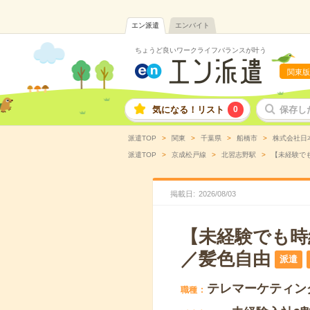
エン派遣
エンバイト
ちょうど良いワークライフバランスが叶う
関東版
気になる！リスト
0
保存し
派遣TOP
関東
千葉県
船橋市
株式会社日
派遣TOP
京成松戸線
北習志野駅
【未経験でも
掲載日
2026
/
08
/
03
【未経験でも時給
／髪色自由
派遣
テレマーケティン
職種