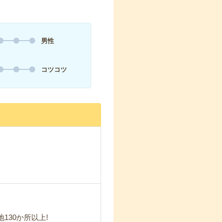
男性
コツコツ
30か所以上!