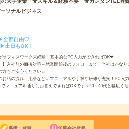
割の大手企業 ★スキル＆経験不要 ★カンタンTEL登
パーソナルビジネス
▶全部自由♡
▶土日もOK！
がオフィスワーク未経験！基本的なPC入力ができればOK❤︎
 】入社前の面接対策～就業開始後のフォローまで、当社はかなり
方もご安心ください☕︎
のお話の流れ、用語など…マニュアルや丁寧な研修が充実！PC入
でマニュアル通りにお答えできればOKです☺20～40代と幅広く
選考・登録
派遣会社概要