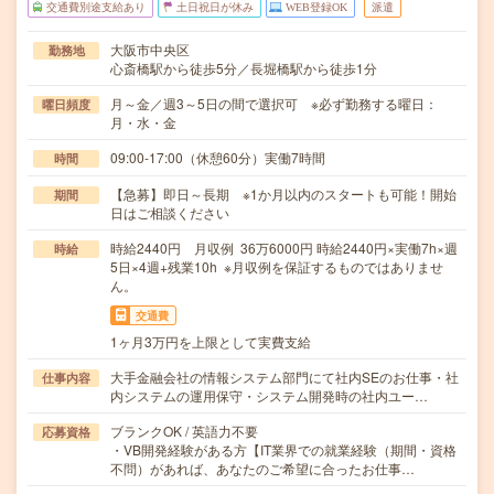
交通費別途支給あり
土日祝日が休み
WEB登録OK
派遣
大阪市中央区
勤務地
心斎橋駅から徒歩5分／長堀橋駅から徒歩1分
月～金／週3～5日の間で選択可 ※必ず勤務する曜日：
曜日頻度
月・水・金
09:00-17:00（休憩60分）実働7時間
時間
【急募】即日～長期 ※1か月以内のスタートも可能！開始
期間
日はご相談ください
時給2440円 月収例 36万6000円 時給2440円×実働7h×週
時給
5日×4週+残業10h ※月収例を保証するものではありませ
ん。
交通費
1ヶ月3万円を上限として実費支給
大手金融会社の情報システム部門にて社内SEのお仕事・社
仕事内容
内システムの運用保守・システム開発時の社内ユー…
ブランクOK / 英語力不要
応募資格
・VB開発経験がある方【IT業界での就業経験（期間・資格
不問）があれば、あなたのご希望に合ったお仕事…