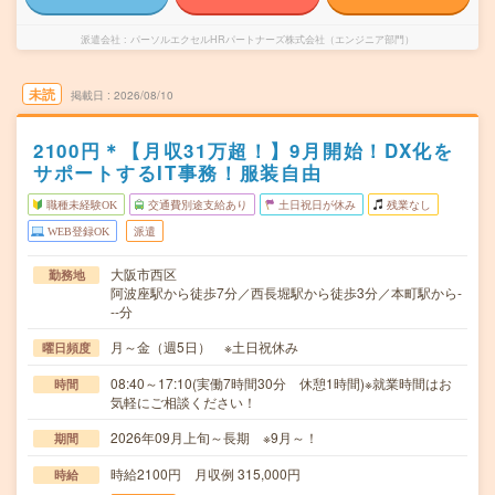
派遣会社
パーソルエクセルHRパートナーズ株式会社（エンジニア部門）
未読
掲載日
2026/08/10
2100円＊【月収31万超！】9月開始！DX化を
サポートするIT事務！服装自由
職種未経験OK
交通費別途支給あり
土日祝日が休み
残業なし
WEB登録OK
派遣
大阪市西区
勤務地
阿波座駅から徒歩7分／西長堀駅から徒歩3分／本町駅から-
--分
月～金（週5日） ※土日祝休み
曜日頻度
08:40～17:10(実働7時間30分 休憩1時間)※就業時間はお
時間
気軽にご相談ください！
2026年09月上旬～長期 ※9月～！
期間
時給2100円 月収例 315,000円
時給