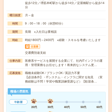
徒歩12分／堺筋本町駅から徒歩14分／淀屋橋駅から徒歩14
分
月～金
曜日頻度
9：00～18：00（休憩60分）
時間
長期 ※入社日は要相談
期間
時給1800円～2400円 ※経験・スキルを考慮いたします
時給
交通費
交通費別途支給
医療系サービスを展開する企業にて、社内ITインフラの運
仕事内容
用・管理業務をお任せします！将来的なシステム更…
職種未経験OK / ブランクOK / 英語力不要
応募資格
【必須条件】・ITシステム・インフラに関する知見 （実
務経験は不問！学習や職業訓練受講など）【歓迎条…
職場の雰囲気
年齢層
20代
30代
40代
50代
60代