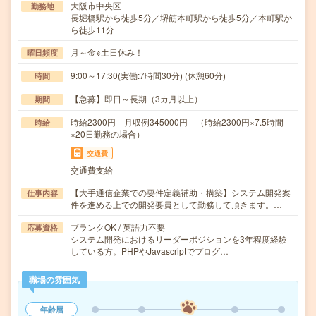
大阪市中央区
勤務地
長堀橋駅から徒歩5分／堺筋本町駅から徒歩5分／本町駅か
ら徒歩11分
月～金※土日休み！
曜日頻度
9:00～17:30(実働:7時間30分) (休憩60分)
時間
【急募】即日～長期（3カ月以上）
期間
時給2300円 月収例345000円 （時給2300円×7.5時間
時給
×20日勤務の場合）
交通費
交通費支給
【大手通信企業での要件定義補助・構築】システム開発案
仕事内容
件を進める上での開発要員として勤務して頂きます。…
ブランクOK / 英語力不要
応募資格
システム開発におけるリーダーポジションを3年程度経験
している方。PHPやJavascriptでプログ…
職場の雰囲気
年齢層