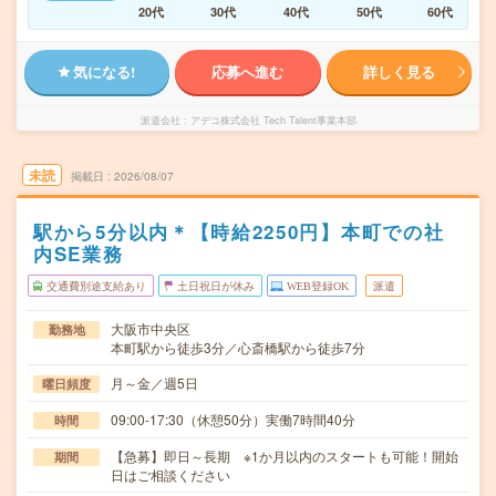
20代
30代
40代
50代
60代
気になる!
応募へ進む
詳しく見る
派遣会社
アデコ株式会社 Tech Talent事業本部
未読
掲載日
2026/08/07
駅から5分以内＊【時給2250円】本町での社
内SE業務
交通費別途支給あり
土日祝日が休み
WEB登録OK
派遣
大阪市中央区
勤務地
本町駅から徒歩3分／心斎橋駅から徒歩7分
月～金／週5日
曜日頻度
09:00-17:30（休憩50分）実働7時間40分
時間
【急募】即日～長期 ※1か月以内のスタートも可能！開始
期間
日はご相談ください