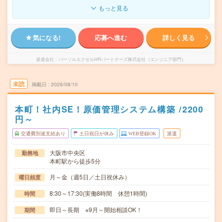
もっと見る
気になる!
応募へ進む
詳しく見る
派遣会社
パーソルエクセルHRパートナーズ株式会社（エンジニア部門）
未読
掲載日
2026/08/10
本町！社内SE！原価管理システム構築 /2200
円～
交通費別途支給あり
土日祝日が休み
WEB登録OK
派遣
大阪市中央区
勤務地
本町駅から徒歩5分
月～金（週5日／土日祝休み）
曜日頻度
8:30～17:30(実働8時間 休憩1時間)
時間
即日～長期 ※9月～開始相談OK！
期間