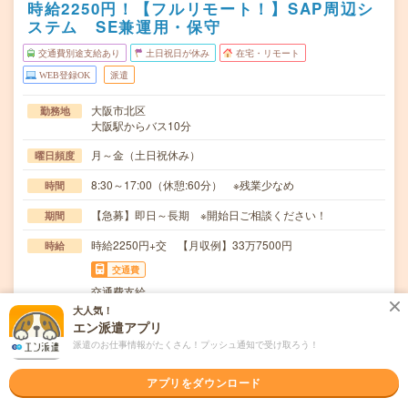
時給2250円！【フルリモート！】SAP周辺シ
ステム SE兼運用・保守
交通費別途支給あり
土日祝日が休み
在宅・リモート
WEB登録OK
派遣
大阪市北区
勤務地
大阪駅からバス10分
月～金（土日祝休み）
曜日頻度
8:30～17:00（休憩:60分） ※残業少なめ
時間
【急募】即日～長期 ※開始日ご相談ください！
期間
時給2250円+交 【月収例】33万7500円
時給
交通費
交通費支給
大人気！
＊メーカーSAP周辺システム SE兼運用・保守＊(1)依頼
仕事内容
エン派遣アプリ
対応データ（不備、不具合）の入力依頼対応周…
派遣のお仕事情報がたくさん！プッシュ通知で受け取ろう！
ブランクOK / 英語力不要
応募資格
運用・保守経験。SEとしての開発経験（.Net系が望まし
アプリをダウンロード
い）(1)顧客と会話して、物事を進めて行け…