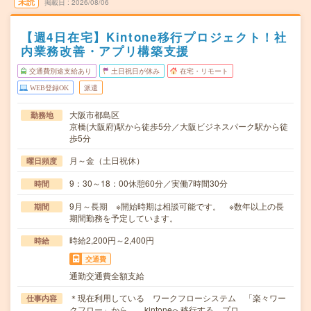
未読
掲載日
2026/08/06
【週4日在宅】Kintone移行プロジェクト！社
内業務改善・アプリ構築支援
交通費別途支給あり
土日祝日が休み
在宅・リモート
WEB登録OK
派遣
大阪市都島区
勤務地
京橋(大阪府)駅から徒歩5分／大阪ビジネスパーク駅から徒
歩5分
月～金（土日祝休）
曜日頻度
9：30～18：00休憩60分／実働7時間30分
時間
9月～長期 ※開始時期は相談可能です。 ※数年以上の長
期間
期間勤務を予定しています。
時給2,200円～2,400円
時給
交通費
通勤交通費全額支給
＊現在利用している ワークフローシステム 「楽々ワー
仕事内容
クフロー」から、 kintoneへ移行する プロ…