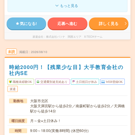
もっと見る
気になる!
応募へ進む
詳しく見る
派遣会社
株式会社パソナ 関西エリア X-TECHチーム
未読
掲載日
2026/08/10
時給2000円！【残業少な目】大手教育会社の
社内SE
職種未経験OK
交通費別途支給あり
土日祝日が休み
WEB登録OK
派遣
大阪市北区
勤務地
大阪天満宮駅から徒歩2分／南森町駅から徒歩2分／天満橋
駅から徒歩14分
月～金※土日休み！
曜日頻度
9:00～18:00(実働:8時間) (休憩60分)
時間