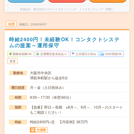
派遣会社
株式会社リクルートスタッフィング ＩＴスタッフィング（関西）
未読
掲載日
2026/08/07
時給2400円！未経験OK！コンタクトシステ
ムの提案～運用保守
職種未経験OK
交通費別途支給あり
土日祝日が休み
WEB登録OK
派遣
大阪市中央区
勤務地
堺筋本町駅から徒歩5分
月～金（土日祝休み）
曜日頻度
9:00～17:30（休憩:60分）
時間
【急募】即日～長期 ※8月～、9月～、10月～のスタート
期間
もご相談ください！
時給2400円+交 【月収例】36万円
時給
交通費