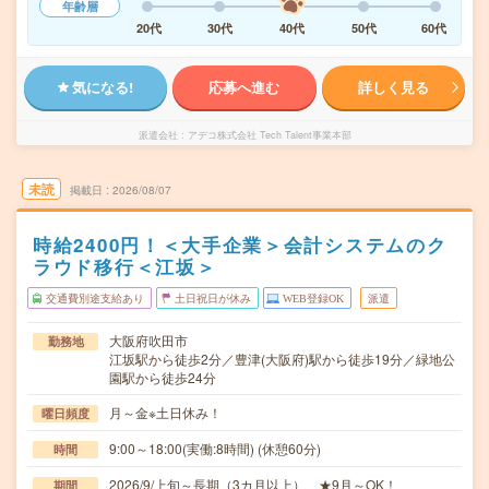
年齢層
20代
30代
40代
50代
60代
気になる!
応募へ進む
詳しく見る
派遣会社
アデコ株式会社 Tech Talent事業本部
未読
掲載日
2026/08/07
時給2400円！＜大手企業＞会計システムのク
ラウド移行＜江坂＞
交通費別途支給あり
土日祝日が休み
WEB登録OK
派遣
大阪府吹田市
勤務地
江坂駅から徒歩2分／豊津(大阪府)駅から徒歩19分／緑地公
園駅から徒歩24分
月～金※土日休み！
曜日頻度
9:00～18:00(実働:8時間) (休憩60分)
時間
2026/9/上旬～長期（3カ月以上） ★9月～OK！
期間