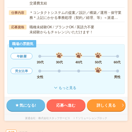
交通費支給
＊コンタクトシステムの提案／設計／構築／運用・保守業
仕事内容
務＊上記にかかる事務処理（契約／経理、等）＜派遣…
職種未経験OK / ブランクOK / 英語力不要
応募資格
未経験からもチャレンジいただけます！
職場の雰囲気
年齢層
20代
30代
40代
50代
60代
男女比率
女性
男性
もっと見る
気になる!
応募へ進む
詳しく見る
派遣会社
株式会社スタッフサービス ＩＴソリューションブロック