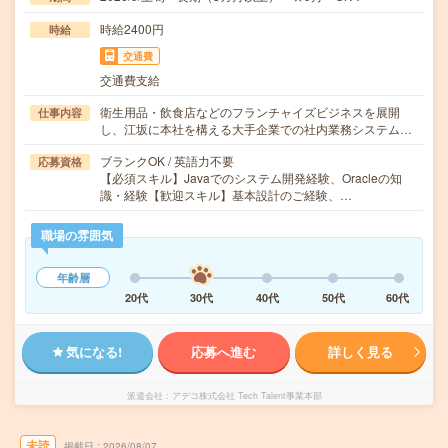
時給2400円
時給
交通費
交通費支給
衛生用品・飲食店などのフランチャイズビジネスを展開
仕事内容
し、江坂に本社を構える大手企業での社内業務システム…
ブランクOK / 英語力不要
応募資格
【必須スキル】Javaでのシステム開発経験、Oracleの知
識・経験【歓迎スキル】基本設計のご経験、…
職場の雰囲気
年齢層
20代
30代
40代
50代
60代
気になる!
応募へ進む
詳しく見る
派遣会社
アデコ株式会社 Tech Talent事業本部
未読
掲載日
2026/08/07