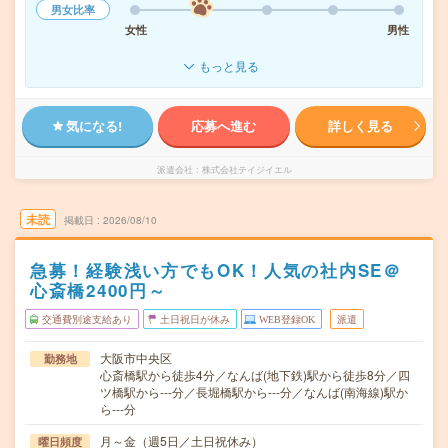
男女比率
女性
男性
もっと見る
気になる!
応募へ進む
詳しく見る
派遣会社
株式会社テイジイエル
未読
掲載日
2026/08/10
急募！経験浅い方でもOK！人気の社内SE＠
心斎橋2400円～
交通費別途支給あり
土日祝日が休み
WEB登録OK
派遣
大阪市中央区
勤務地
心斎橋駅から徒歩4分／なんば(地下鉄)駅から徒歩8分／四
ツ橋駅から---分／長堀橋駅から---分／なんば(南海線)駅か
ら---分
月～金（週5日／土日祝休み）
曜日頻度