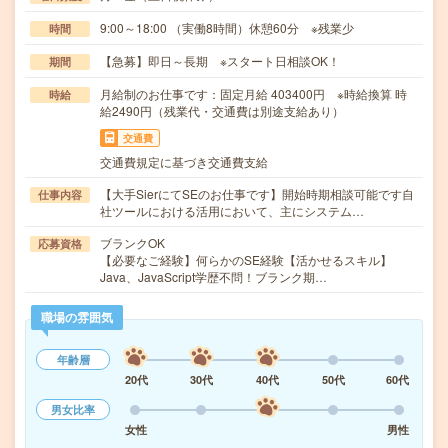
9:00～18:00 （実働8時間）休憩60分 ※残業少
時間
【急募】即日～長期 ※スタート日相談OK！
期間
月給制のお仕事です：固定月給 403400円 ※時給換算 時
時給
給2490円（残業代・交通費は別途支給あり）
交通費
交通費規定に基づき交通費支給
【大手SierにてSEのお仕事です】開始時期相談可能です自
仕事内容
社ツールにおける活用において、主にシステム…
ブランクOK
応募資格
【必要なご経験】何らかのSE経験【活かせるスキル】
Java、JavaScript学歴不問！ブランク期…
職場の雰囲気
年齢層
20代
30代
40代
50代
60代
男女比率
女性
男性