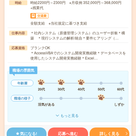
時給2200円～2300円 ※月収例 352,000円～368,000円
時給
+残業代
交通費
全額支給 ※当社規定に基づき支給
＊社内システム（原価管理システム）のユーザー折衝＊構
仕事内容
築 ＊現行システムの解析/統合＊要件ヒアリング（…
ブランクOK
応募資格
＊AccessVBAでのシステム開発実務経験＊データベースを
使用したシステム開発実務経験＊Excel…
職場の雰囲気
年齢層
20代
30代
40代
50代
60代
職場の様子
活気がある
しずか
もっと見る
気になる!
応募へ進む
詳しく見る