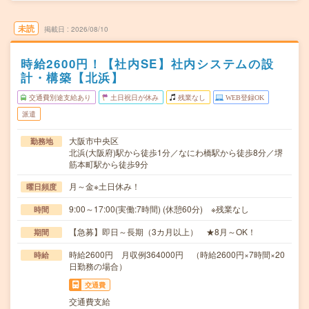
未読
掲載日
2026/08/10
時給2600円！【社内SE】社内システムの設
計・構築【北浜】
交通費別途支給あり
土日祝日が休み
残業なし
WEB登録OK
派遣
大阪市中央区
勤務地
北浜(大阪府)駅から徒歩1分／なにわ橋駅から徒歩8分／堺
筋本町駅から徒歩9分
月～金※土日休み！
曜日頻度
9:00～17:00(実働:7時間) (休憩60分) ※残業なし
時間
【急募】即日～長期（3カ月以上） ★8月～OK！
期間
時給2600円 月収例364000円 （時給2600円×7時間×20
時給
日勤務の場合）
交通費
交通費支給