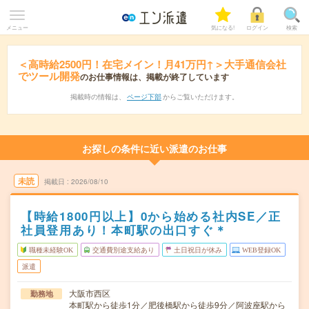
メニュー
気になる!
ログイン
検索
＜高時給2500円！在宅メイン！月41万円↑＞大手通信会社
でツール開発
のお仕事情報は、掲載が終了しています
掲載時の情報は、
ページ下部
からご覧いただけます。
お探しの条件に近い派遣のお仕事
未読
掲載日
2026/08/10
【時給1800円以上】0から始める社内SE／正
社員登用あり！本町駅の出口すぐ＊
職種未経験OK
交通費別途支給あり
土日祝日が休み
WEB登録OK
派遣
大阪市西区
勤務地
本町駅から徒歩1分／肥後橋駅から徒歩9分／阿波座駅から