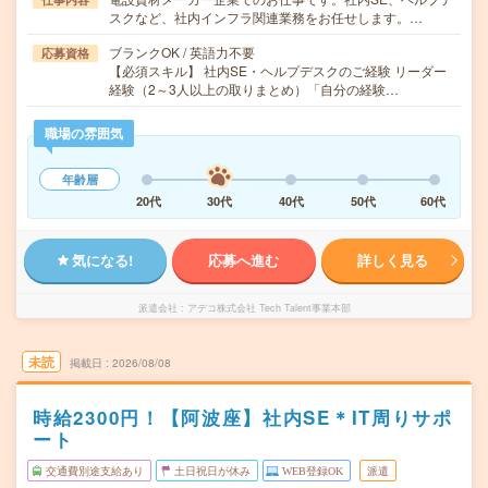
スクなど、社内インフラ関連業務をお任せします。…
ブランクOK / 英語力不要
応募資格
【必須スキル】 社内SE・ヘルプデスクのご経験 リーダー
経験（2～3人以上の取りまとめ）「自分の経験…
職場の雰囲気
年齢層
20代
30代
40代
50代
60代
気になる!
応募へ進む
詳しく見る
派遣会社
アデコ株式会社 Tech Talent事業本部
未読
掲載日
2026/08/08
時給2300円！【阿波座】社内SE＊IT周りサポ
ート
交通費別途支給あり
土日祝日が休み
WEB登録OK
派遣