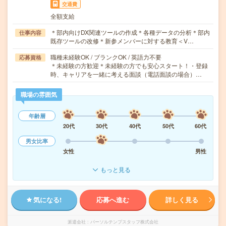
交通費
全額支給
＊部内向けDX関連ツールの作成＊各種データの分析＊部内
仕事内容
既存ツールの改修＊新参メンバーに対する教育＜V…
職種未経験OK / ブランクOK / 英語力不要
応募資格
＊未経験の方歓迎＊未経験の方でも安心スタート！・登録
時、キャリアを一緒に考える面談（電話面談の場合）…
職場の雰囲気
年齢層
20代
30代
40代
50代
60代
男女比率
女性
男性
もっと見る
気になる!
応募へ進む
詳しく見る
派遣会社
パーソルテンプスタッフ株式会社