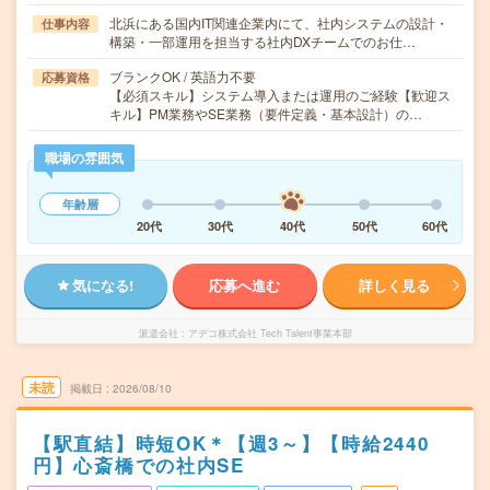
北浜にある国内IT関連企業内にて、社内システムの設計・
仕事内容
構築・一部運用を担当する社内DXチームでのお仕…
ブランクOK / 英語力不要
応募資格
【必須スキル】システム導入または運用のご経験【歓迎ス
キル】PM業務やSE業務（要件定義・基本設計）の…
職場の雰囲気
年齢層
20代
30代
40代
50代
60代
気になる!
応募へ進む
詳しく見る
派遣会社
アデコ株式会社 Tech Talent事業本部
未読
掲載日
2026/08/10
【駅直結】時短OK＊【週3～】【時給2440
円】心斎橋での社内SE