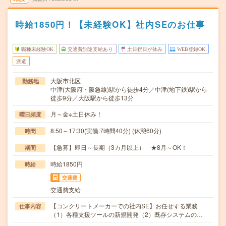
時給1850円！【未経験OK】社内SEのお仕事
職種未経験OK
交通費別途支給あり
土日祝日が休み
WEB登録OK
派遣
大阪市北区
勤務地
中津(大阪府・阪急線)駅から徒歩4分／中津(地下鉄)駅から
徒歩9分／大阪駅から徒歩13分
月～金※土日休み！
曜日頻度
8:50～17:30(実働:7時間40分) (休憩60分)
時間
【急募】即日～長期（3カ月以上） ★8月～OK！
期間
時給1850円
時給
交通費
交通費支給
【コンクリートメーカーでの社内SE】お任せする業務
仕事内容
（1）各種支援ツールの新規開発（2）既存システムの…