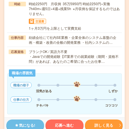
時給2250円 月収例 35万5950円 時給2250円×実働
時給
7h40m×週5日×4週+残業5h ※月収例を保証するものではあ
りません。
交通費
1ヶ月3万円を上限として実費支給
紡績会社にて社内SE業務・企業全体のシステム基盤の企
仕事内容
画・構築・改善の全般の開発業務 ・社内システムの…
ブランクOK / 英語力不要
応募資格
・Javaでの開発経験【IT業界での就業経験（期間・資格不
問）があれば、あなたのご希望に合ったお仕事…
職場の雰囲気
職場の様子
活気がある
しずか
仕事の仕方
テキパキ
コツコツ
気になる!
応募へ進む
詳しく見る