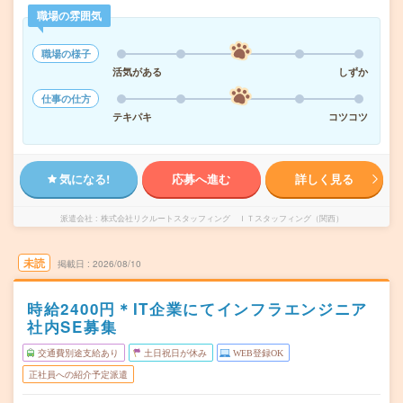
職場の雰囲気
職場の様子
活気がある
しずか
仕事の仕方
テキパキ
コツコツ
気になる!
応募へ進む
詳しく見る
派遣会社
株式会社リクルートスタッフィング ＩＴスタッフィング（関西）
未読
掲載日
2026/08/10
時給2400円＊IT企業にてインフラエンジニア
社内SE募集
交通費別途支給あり
土日祝日が休み
WEB登録OK
正社員への紹介予定派遣