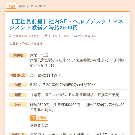
未読
掲載日
2026/08/10
【正社員前提】社内SE・ヘルプデスク＊マネ
ジメント候補／時給2500円
交通費別途支給あり
土日祝日が休み
WEB登録OK
正社員への紹介予定派遣
大阪市北区
勤務地
大阪天満宮駅から徒歩7分／南森町駅から徒歩7分／天満橋
駅から徒歩11分
月～金※土日休み！
曜日頻度
8:30～17:30(実働:7時間50分) (休憩70分)
時間
【急募】即日～最長6ヶ月の派遣期間後、直接雇用予定
期間
時給2500円 月収例350000円 （時給2500円×7時間×20
時給
日勤務の場合）
交通費
交通費支給
電設資材メーカー企業でのお仕事です。社内SE、ヘルプデ
仕事内容