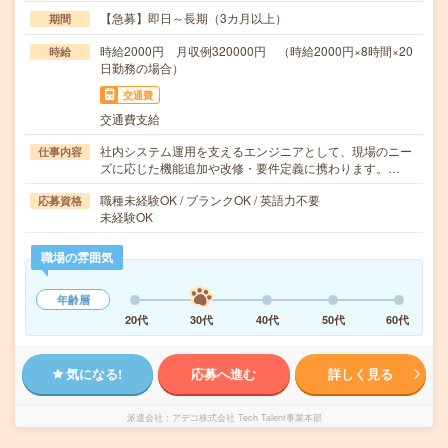
【急募】即日～長期（3カ月以上）
期間
時給2000円 月収例320000円 （時給2000円×8時間×20
時給
日勤務の場合）
交通費
交通費支給
社内システム運用を支えるエンジニアとして、現場のニー
仕事内容
ズに応じた機能追加や改修・要件定義に携わります。…
職種未経験OK / ブランクOK / 英語力不要
応募資格
未経験OK
職場の雰囲気
年齢層
20代
30代
40代
50代
60代
気になる!
応募へ進む
詳しく見る
派遣会社
アデコ株式会社 Tech Talent事業本部