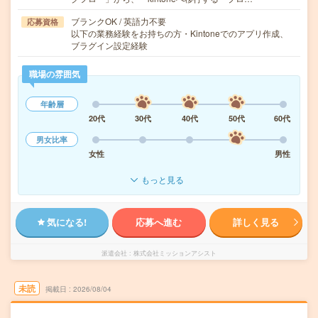
ブランクOK / 英語力不要
応募資格
以下の業務経験をお持ちの方・Kintoneでのアプリ作成、
ブラグイン設定経験
職場の雰囲気
年齢層
20代
30代
40代
50代
60代
男女比率
女性
男性
もっと見る
気になる!
応募へ進む
詳しく見る
派遣会社
株式会社ミッションアシスト
未読
掲載日
2026/08/04