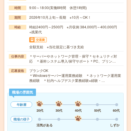
9:00～18:00(実働8時間 休憩1時間)
時間
2026年10月上旬～長期 ※10月～OK！
期間
時給2400円～2500円 ※月収例 384,000円～400,000円
時給
+残業代
交通費
全額支給 ※当社規定に基づき支給
＊サーバーやネットワーク管理・保守＊セキュリティ対
仕事内容
応 ＊基幹システム導入/保守サポート＊PC、プリン…
ブランクOK
応募資格
＊Windowsサーバー運用業務経験 ＊ネットワーク運用業
務経験 ＊社内ヘルプデスク業務経験※経験・…
職場の雰囲気
年齢層
20代
30代
40代
50代
60代
職場の様子
活気がある
しずか