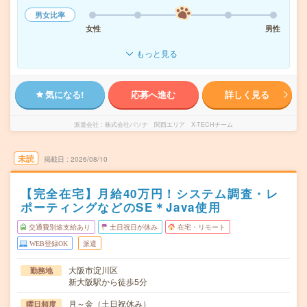
男女比率
女性
男性
もっと見る
気になる!
応募へ進む
詳しく見る
派遣会社
株式会社パソナ 関西エリア X-TECHチーム
未読
掲載日
2026/08/10
【完全在宅】月給40万円！システム調査・レ
ポーティングなどのSE＊Java使用
交通費別途支給あり
土日祝日が休み
在宅・リモート
WEB登録OK
派遣
大阪市淀川区
勤務地
新大阪駅から徒歩5分
月～金（土日祝休み）
曜日頻度