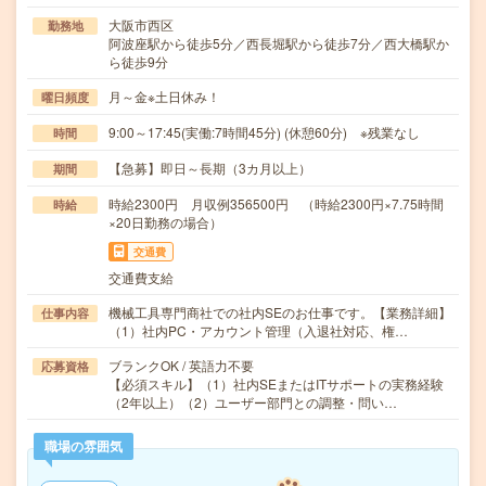
大阪市西区
勤務地
阿波座駅から徒歩5分／西長堀駅から徒歩7分／西大橋駅か
ら徒歩9分
月～金※土日休み！
曜日頻度
9:00～17:45(実働:7時間45分) (休憩60分) ※残業なし
時間
【急募】即日～長期（3カ月以上）
期間
時給2300円 月収例356500円 （時給2300円×7.75時間
時給
×20日勤務の場合）
交通費
交通費支給
機械工具専門商社での社内SEのお仕事です。【業務詳細】
仕事内容
（1）社内PC・アカウント管理（入退社対応、権…
ブランクOK / 英語力不要
応募資格
【必須スキル】（1）社内SEまたはITサポートの実務経験
（2年以上）（2）ユーザー部門との調整・問い…
職場の雰囲気