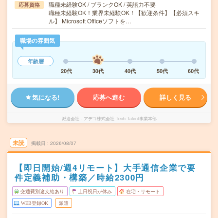
職種未経験OK / ブランクOK / 英語力不要
応募資格
職種未経験OK！業界未経験OK！【歓迎条件】【必須スキ
ル】 Microsoft Officeソフトを…
職場の雰囲気
年齢層
20代
30代
40代
50代
60代
気になる!
応募へ進む
詳しく見る
派遣会社
アデコ株式会社 Tech Talent事業本部
未読
掲載日
2026/08/07
【即日開始/週4リモート】大手通信企業で要
件定義補助・構築／時給2300円
交通費別途支給あり
土日祝日が休み
在宅・リモート
WEB登録OK
派遣