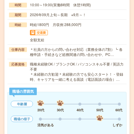
10:00～19:00(実働8時間 休憩1時間)
時間
2026年09月上旬～長期 ※9月～！
期間
時給1800円 月収例 288,000円
時給
交通費
全額支給
＊社員の方からの問い合わせ対応（業務全体の7割）┗ 各
仕事内容
種申請・手続きなど総務関連の問い合わせや、PC…
職種未経験OK / ブランクOK / パソコンスキル不要 / 英語力
応募資格
不要
＊未経験の方歓迎＊未経験の方でも安心スタート！・登録
時、キャリアを一緒に考える面談（電話面談の場合）…
職場の雰囲気
年齢層
20代
30代
40代
50代
60代
職場の様子
活気がある
しずか