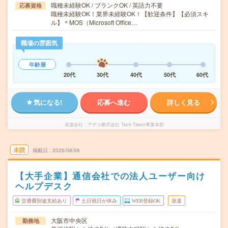
職種未経験OK / ブランクOK / 英語力不要
応募資格
職種未経験OK！業界未経験OK！【歓迎条件】【必須スキ
ル】＊MOS（Microsoft Office…
職場の雰囲気
年齢層
20代
30代
40代
50代
60代
気になる!
応募へ進む
詳しく見る
派遣会社
アデコ株式会社 Tech Talent事業本部
未読
掲載日
2026/08/06
【大手企業】通信会社での法人ユーザー向け
ヘルプデスク
交通費別途支給あり
土日祝日が休み
WEB登録OK
派遣
大阪市中央区
勤務地