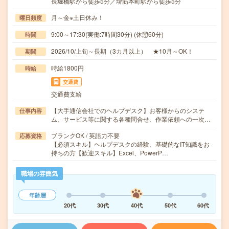
長堀橋駅から徒歩5分／堺筋本町駅から徒歩5分
月～金※土日休み！
曜日頻度
9:00～17:30(実働:7時間30分) (休憩60分)
時間
2026/10/上旬～長期（3カ月以上） ★10月～OK！
期間
時給1800円
時給
交通費
交通費支給
【大手通信会社でのヘルプデスク】お客様からのシステ
仕事内容
ム、サービス等に関する各種問合せ、作業依頼への一次…
ブランクOK / 英語力不要
応募資格
【必須スキル】ヘルプデスクの経験、基礎的なIT知識をお
持ちの方【歓迎スキル】Excel、PowerP…
職場の雰囲気
年齢層
20代
30代
40代
50代
60代