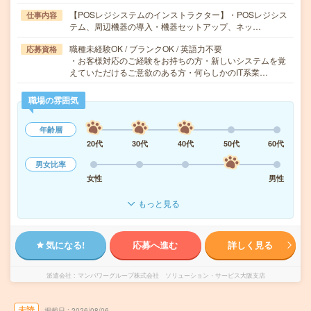
【POSレジシステムのインストラクター】・POSレジシス
仕事内容
テム、周辺機器の導入・機器セットアップ、ネッ…
職種未経験OK / ブランクOK / 英語力不要
応募資格
・お客様対応のご経験をお持ちの方・新しいシステムを覚
えていただけるご意欲のある方・何らしかのIT系業…
職場の雰囲気
年齢層
20代
30代
40代
50代
60代
男女比率
女性
男性
もっと見る
気になる!
応募へ進む
詳しく見る
派遣会社
マンパワーグループ株式会社 ソリューション・サービス大阪支店
未読
掲載日
2026/08/06