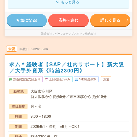
もっと見る
気になる!
応募へ進む
詳しく見る
派遣会社
パーソルテンプスタッフ株式会社
未読
掲載日
2026/08/06
求ム＊経験者【SAP／社内サポート】新大阪
／大手外資系《時給2300円》
交通費別途支給あり
土日祝日が休み
WEB登録OK
派遣
大阪市淀川区
勤務地
新大阪駅から徒歩5分／東三国駅から徒歩10分
月～金
曜日頻度
9:00～18:00
時間
2026/9/1～長期 ※9月～OK！
期間
時給2300円＋交
時給