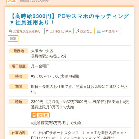
未読
掲載日
2026/08/06
【高時給2300円】PCやスマホのキッティング
▼社員登用あり！
交通費別途支給あり
土日祝日が休み
残業なし
WEB登録OK
派遣
大阪市中央区
勤務地
長堀橋駅から徒歩2分
月～金曜日
曜日頻度
■9：00～17：00(実働7時間)
時間
即日～長期のお仕事です。開始日はお気軽にご連絡くださ
期間
い。
2300円 【月収例：約32万2000円～+残業代別途支給】※交
時給
通費上限月3万円まで支給
交通費
※交通費実費3万円/月まで支給
《 社内ITサポートスタッフ 》＝＝主な業務内容＝＝・
仕事内容
PCおよびスマートフォンのキッティング・各種ソ…