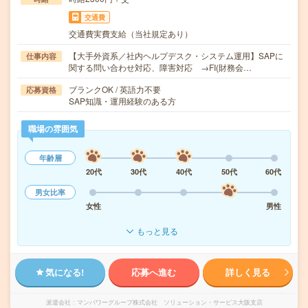
交通費
交通費実費支給（当社規定あり）
【大手外資系／社内ヘルプデスク・システム運用】SAPに
仕事内容
関する問い合わせ対応、障害対応 →FI(財務会…
ブランクOK / 英語力不要
応募資格
SAP知識・運用経験のある方
職場の雰囲気
年齢層
20代
30代
40代
50代
60代
男女比率
女性
男性
もっと見る
気になる!
応募へ進む
詳しく見る
派遣会社
マンパワーグループ株式会社 ソリューション・サービス大阪支店