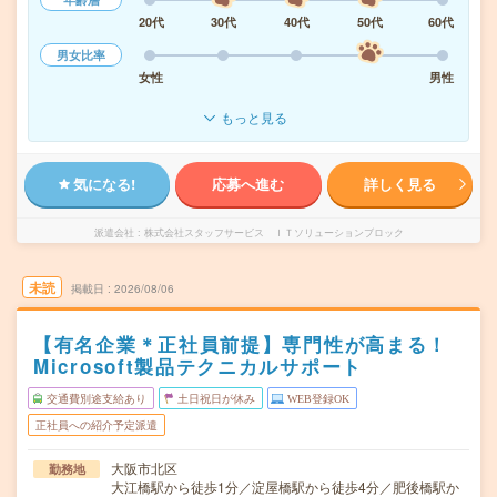
20代
30代
40代
50代
60代
男女比率
女性
男性
もっと見る
気になる!
応募へ進む
詳しく見る
派遣会社
株式会社スタッフサービス ＩＴソリューションブロック
未読
掲載日
2026/08/06
【有名企業＊正社員前提】専門性が高まる！
Microsoft製品テクニカルサポート
交通費別途支給あり
土日祝日が休み
WEB登録OK
正社員への紹介予定派遣
大阪市北区
勤務地
大江橋駅から徒歩1分／淀屋橋駅から徒歩4分／肥後橋駅か