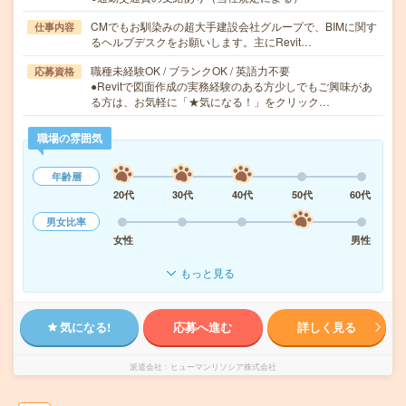
CMでもお馴染みの超大手建設会社グループで、BIMに関す
仕事内容
るヘルプデスクをお願いします。主にRevit…
職種未経験OK / ブランクOK / 英語力不要
応募資格
●Revitで図面作成の実務経験のある方少しでもご興味があ
る方は、お気軽に「★気になる！」をクリック…
職場の雰囲気
年齢層
20代
30代
40代
50代
60代
男女比率
女性
男性
もっと見る
気になる!
応募へ進む
詳しく見る
派遣会社
ヒューマンリソシア株式会社