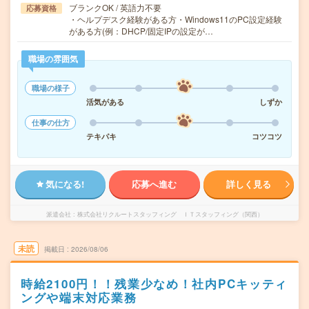
ブランクOK / 英語力不要
応募資格
・ヘルプデスク経験がある方・Windows11のPC設定経験
がある方(例：DHCP/固定IPの設定が…
職場の雰囲気
職場の様子
活気がある
しずか
仕事の仕方
テキパキ
コツコツ
気になる!
応募へ進む
詳しく見る
派遣会社
株式会社リクルートスタッフィング ＩＴスタッフィング（関西）
未読
掲載日
2026/08/06
時給2100円！！残業少なめ！社内PCキッティ
ングや端末対応業務