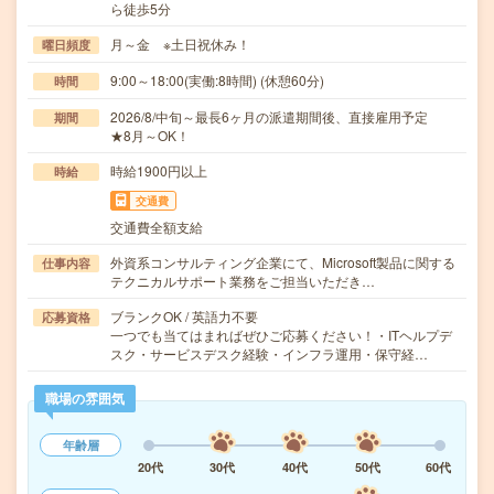
ら徒歩5分
月～金 ※土日祝休み！
曜日頻度
9:00～18:00(実働:8時間) (休憩60分)
時間
2026/8/中旬～最長6ヶ月の派遣期間後、直接雇用予定
期間
★8月～OK！
時給1900円以上
時給
交通費
交通費全額支給
外資系コンサルティング企業にて、Microsoft製品に関する
仕事内容
テクニカルサポート業務をご担当いただき…
ブランクOK / 英語力不要
応募資格
一つでも当てはまればぜひご応募ください！・ITヘルプデ
スク・サービスデスク経験・インフラ運用・保守経…
職場の雰囲気
年齢層
20代
30代
40代
50代
60代