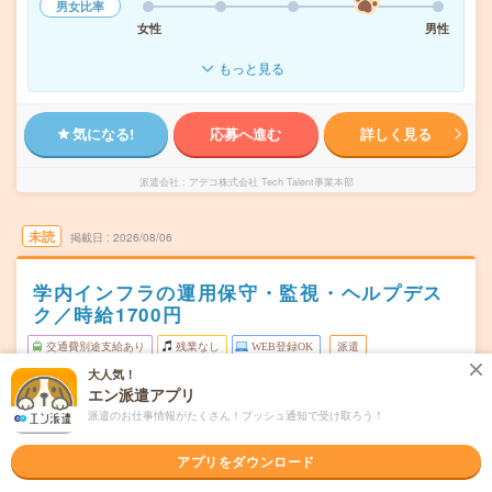
男女比率
女性
男性
もっと見る
気になる!
応募へ進む
詳しく見る
派遣会社
アデコ株式会社 Tech Talent事業本部
未読
掲載日
2026/08/06
学内インフラの運用保守・監視・ヘルプデス
ク／時給1700円
交通費別途支給あり
残業なし
WEB登録OK
派遣
大人気！
堺市南区
勤務地
エン派遣アプリ
泉ケ丘駅から徒歩37分／金剛駅から徒歩48分／狭山駅から
派遣のお仕事情報がたくさん！プッシュ通知で受け取ろう！
徒歩50分
月・火・水・木・金・土 週5日
アプリをダウンロード
曜日頻度