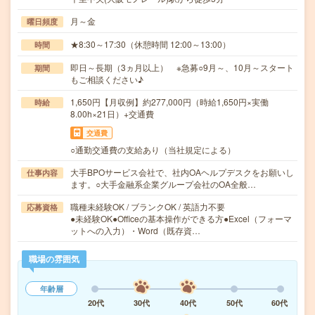
月～金
曜日頻度
★8:30～17:30（休憩時間 12:00～13:00）
時間
即日～長期（3ヵ月以上） ※急募○9月～、10月～スタート
期間
もご相談ください♪
1,650円【月収例】約277,000円（時給1,650円×実働
時給
8.00h×21日）+交通費
交通費
○通勤交通費の支給あり（当社規定による）
大手BPOサービス会社で、社内OAヘルプデスクをお願いし
仕事内容
ます。○大手金融系企業グループ会社のOA全般…
職種未経験OK / ブランクOK / 英語力不要
応募資格
●未経験OK●Officeの基本操作ができる方●Excel（フォーマ
ットへの入力）・Word（既存資…
職場の雰囲気
年齢層
20代
30代
40代
50代
60代