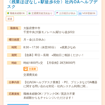
〈残業ほぼなし×駅徒歩5分〉社内OAヘルプデ
スク
職種未経験OK
交通費別途支給あり
土日祝日が休み
WEB登録OK
派遣
大阪府豊中市
勤務地
千里中央(大阪モノレール)駅から徒歩5分
月～金(土日休み）
曜日頻度
8:30～17:30（休憩:60分） ※残業少なめ
時間
【急募】即日～長期 ※開始日ご相談ください！
期間
時給1800円+交 【月収例】28万8000円
時給
交通費
交通費支給
【社内OAヘルプデスク業務】・PC、プリンタなどOA機器
仕事内容
に関する問い合わせ対応・社内システム利用に関…
職種未経験OK / ブランクOK / 英語力不要
応募資格
未経験からもチャレンジいただけます！