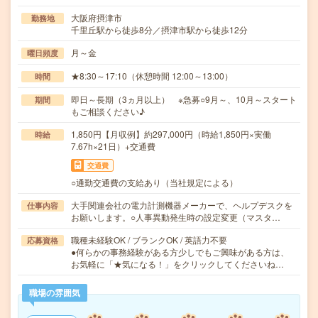
大阪府摂津市
勤務地
千里丘駅から徒歩8分／摂津市駅から徒歩12分
月～金
曜日頻度
★8:30～17:10（休憩時間 12:00～13:00）
時間
即日～長期（3ヵ月以上） ※急募○9月～、10月～スタート
期間
もご相談ください♪
1,850円【月収例】約297,000円（時給1,850円×実働
時給
7.67h×21日）+交通費
交通費
○通勤交通費の支給あり（当社規定による）
大手関連会社の電力計測機器メーカーで、ヘルプデスクを
仕事内容
お願いします。○人事異動発生時の設定変更（マスタ…
職種未経験OK / ブランクOK / 英語力不要
応募資格
●何らかの事務経験がある方少しでもご興味がある方は、
お気軽に「★気になる！」をクリックしてくださいね…
職場の雰囲気