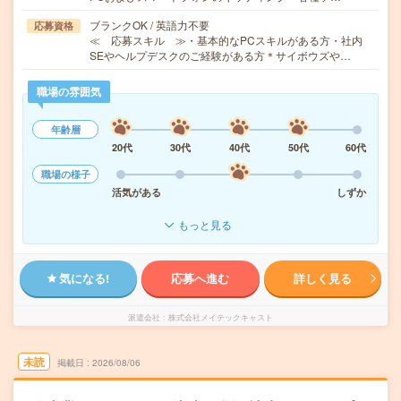
ブランクOK / 英語力不要
応募資格
≪ 応募スキル ≫・基本的なPCスキルがある方・社内
SEやヘルプデスクのご経験がある方＊サイボウズや…
職場の雰囲気
年齢層
20代
30代
40代
50代
60代
職場の様子
活気がある
しずか
もっと見る
気になる!
応募へ進む
詳しく見る
派遣会社
株式会社メイテックキャスト
未読
掲載日
2026/08/06