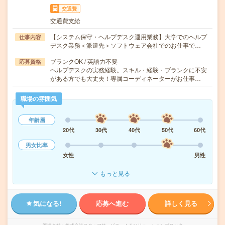
交通費
交通費支給
【システム保守・ヘルプデスク運用業務】大学でのヘルプ
仕事内容
デスク業務＜派遣先＞ソフトウェア会社でのお仕事で…
ブランクOK / 英語力不要
応募資格
ヘルプデスクの実務経験。スキル・経験・ブランクに不安
がある方でも大丈夫！専属コーディネーターがお仕事…
職場の雰囲気
年齢層
20代
30代
40代
50代
60代
男女比率
女性
男性
もっと見る
気になる!
応募へ進む
詳しく見る