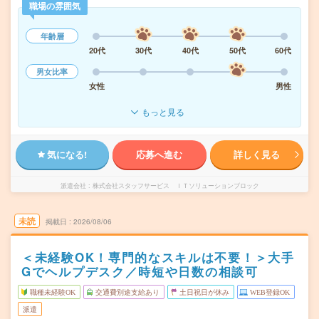
職場の雰囲気
年齢層
20代
30代
40代
50代
60代
男女比率
女性
男性
もっと見る
気になる!
応募へ進む
詳しく見る
派遣会社
株式会社スタッフサービス ＩＴソリューションブロック
未読
掲載日
2026/08/06
＜未経験OK！専門的なスキルは不要！＞大手
Gでヘルプデスク／時短や日数の相談可
職種未経験OK
交通費別途支給あり
土日祝日が休み
WEB登録OK
派遣