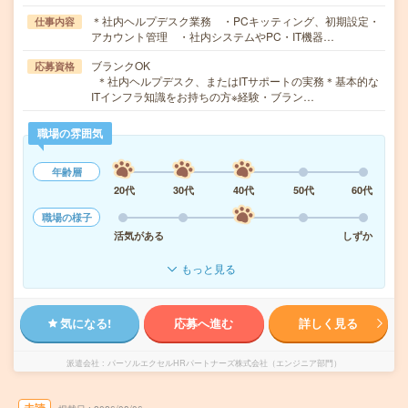
＊社内ヘルプデスク業務 ・PCキッティング、初期設定・
仕事内容
アカウント管理 ・社内システムやPC・IT機器…
ブランクOK
応募資格
＊社内ヘルプデスク、またはITサポートの実務＊基本的な
ITインフラ知識をお持ちの方※経験・ブラン…
職場の雰囲気
年齢層
20代
30代
40代
50代
60代
職場の様子
活気がある
しずか
もっと見る
気になる!
応募へ進む
詳しく見る
派遣会社
パーソルエクセルHRパートナーズ株式会社（エンジニア部門）