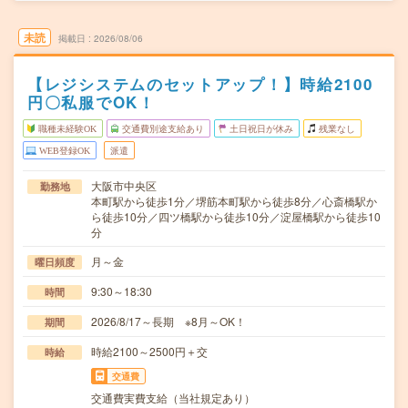
未読
掲載日
2026/08/06
【レジシステムのセットアップ！】時給2100
円〇私服でOK！
職種未経験OK
交通費別途支給あり
土日祝日が休み
残業なし
WEB登録OK
派遣
大阪市中央区
勤務地
本町駅から徒歩1分／堺筋本町駅から徒歩8分／心斎橋駅か
ら徒歩10分／四ツ橋駅から徒歩10分／淀屋橋駅から徒歩10
分
月～金
曜日頻度
9:30～18:30
時間
2026/8/17～長期 ※8月～OK！
期間
時給2100～2500円＋交
時給
交通費
交通費実費支給（当社規定あり）