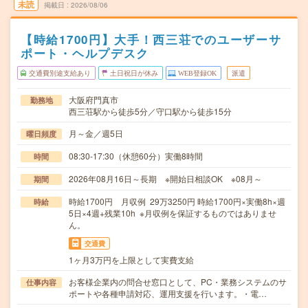
未読
掲載日
2026/08/06
【時給1700円】大手！西三荘でのユーザーサ
ポート・ヘルプデスク
交通費別途支給あり
土日祝日が休み
WEB登録OK
派遣
大阪府門真市
勤務地
西三荘駅から徒歩5分／守口駅から徒歩15分
月～金／週5日
曜日頻度
08:30-17:30（休憩60分）実働8時間
時間
2026年08月16日～長期 ※開始日相談OK ※08月～
期間
時給1700円 月収例 29万3250円 時給1700円×実働8h×週
時給
5日×4週+残業10h ※月収例を保証するものではありませ
ん。
交通費
1ヶ月3万円を上限として実費支給
お客様企業内の問合せ窓口として、PC・業務システムのサ
仕事内容
ポートや各種申請対応、運用支援を行います。・電…