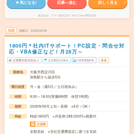
気になる!
応募へ進む
詳しく見る
派遣会社
アデコ株式会社 Tech Talent事業本部
未読
掲載日
2026/08/06
1800円＊社内ITサポート！PC設定・問合せ対
応・VBA修正など！月28万～
交通費別途支給あり
土日祝日が休み
WEB登録OK
派遣
大阪市西淀川区
勤務地
加島駅から徒歩5分
月～金（週5日／土日祝休み）
曜日頻度
9:00～18:00(実働8時間 休憩1時間)
時間
2026年09月上旬～長期 ※9月～OK！
期間
時給1800円 ※月収例 288,000円+残業代
時給
交通費
全額支給 ※当社交通費規定に基づき支給