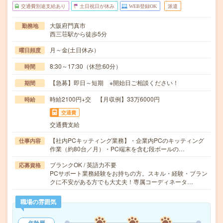
交通費別途支給あり
土日祝日が休み
WEB登録OK
派遣
大阪府門真市
勤務地
西三荘駅から徒歩5分
月～金(土日休み）
曜日頻度
8:30～17:30（休憩:60分）
時間
【急募】即日～短期 ※開始日ご相談ください！
期間
時給2100円+交 【月収例】33万6000円
時給
交通費
交通費支給
【社内PCキッティング業務】・企業内PCのキッティング
仕事内容
作業（約80台／月）・PC端末を含む段ボールの…
ブランクOK / 英語力不要
応募資格
PCサポート業務経験をお持ちの方。スキル・経験・ブラン
クに不安がある方でも大丈夫！専属コーディネータ…
職場の雰囲気
年齢層