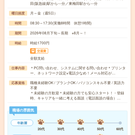
田(阪急線)駅から---分／東梅田駅から---分
月～金（週5日）
曜日頻度
08:30～17:30(実働8時間 休憩1時間)
時間
2026年08月下旬～長期 ※8月～！
期間
時給1700円
時給
交通費
全額支給
＊PC問い合わせ、システムに関する問い合わせ＊プリンタ
仕事内容
ー、ネットワーク設定※電話少なめ！メール対応が…
職種未経験OK / ブランクOK / パソコンスキル不要 / 英語力
応募資格
不要
＊未経験の方歓迎＊未経験の方でも安心スタート！・登録
時、キャリアを一緒に考える面談（電話面談の場合）…
職場の雰囲気
年齢層
20代
30代
40代
50代
60代