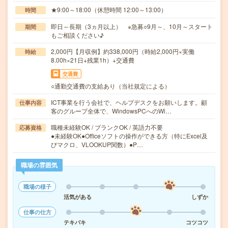
★9:00～18:00（休憩時間 12:00～13:00）
時間
即日～長期（3ヵ月以上） ※急募○9月～、10月～スタート
期間
もご相談ください♪
2,000円【月収例】約338,000円（時給2,000円×実働
時給
8.00h×21日+残業1h）+交通費
交通費
○通勤交通費の支給あり（当社規定による）
ICT事業を行う会社で、ヘルプデスクをお願いします。顧
仕事内容
客のグループ全体で、WindowsPCへのWi…
職種未経験OK / ブランクOK / 英語力不要
応募資格
●未経験OK●Officeソフトの操作ができる方（特にExcel及
びマクロ、VLOOKUP関数）●P…
職場の雰囲気
職場の様子
活気がある
しずか
仕事の仕方
テキパキ
コツコツ