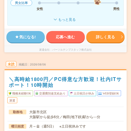
男女比率
女性
男性
もっと見る
気になる!
応募へ進む
詳しく見る
派遣会社
パーソルテンプスタッフ株式会社
未読
掲載日
2026/08/06
＼高時給1800円／PC得意な方歓迎！社内ITサ
ポート！10時開始
職種未経験OK
交通費別途支給あり
土日祝日が休み
WEB登録OK
派遣
大阪市北区
勤務地
大阪駅から徒歩6分／梅田(地下鉄)駅から---分
月～金（週5日） ※土日祝休みです
曜日頻度