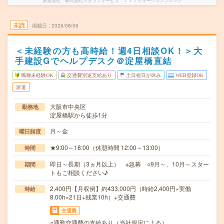
派遣会社
株式会社スタッフサービス ＩＴソリューションブロック
未読
掲載日
2026/08/06
＜未経験の方も高時給！週4日相談OK！＞大
手建設Gでヘルプデスク＠淀屋橋直結
職種未経験OK
交通費別途支給あり
土日祝日が休み
WEB登録OK
派遣
大阪市中央区
勤務地
淀屋橋駅から徒歩1分
月～金
曜日頻度
★9:00～18:00（休憩時間 12:00～13:00）
時間
即日～長期（3ヵ月以上） ※急募 ○9月～、10月～スター
期間
トもご相談ください♪
2,400円【月収例】約433,000円（時給2,400円×実働
時給
8.00h×21日+残業10h）+交通費
交通費
○通勤交通費の支給あり（当社規定による）