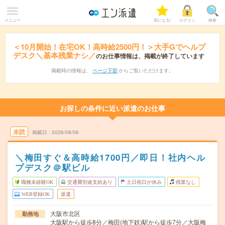
メニュー
気になる!
ログイン
検索
＜10月開始！在宅OK！高時給2500円！＞大手Gでヘルプ
デスク＼基本残業ナシ／
のお仕事情報は、掲載が終了しています
掲載時の情報は、
ページ下部
からご覧いただけます。
お探しの条件に近い派遣のお仕事
未読
掲載日
2026/08/06
＼梅田すぐ＆高時給1700円／即日！社内ヘル
プデスク＠駅ビル
職種未経験OK
交通費別途支給あり
土日祝日が休み
残業なし
WEB登録OK
派遣
大阪市北区
勤務地
大阪駅から徒歩8分／梅田(地下鉄)駅から徒歩7分／大阪梅