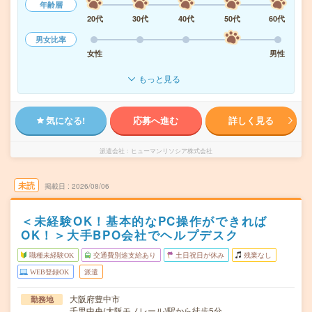
年齢層
20代
30代
40代
50代
60代
男女比率
女性
男性
もっと見る
気になる!
応募へ進む
詳しく見る
派遣会社
ヒューマンリソシア株式会社
未読
掲載日
2026/08/06
＜未経験OK！基本的なPC操作ができれば
OK！＞大手BPO会社でヘルプデスク
職種未経験OK
交通費別途支給あり
土日祝日が休み
残業なし
WEB登録OK
派遣
大阪府豊中市
勤務地
千里中央(大阪モノレール)駅から徒歩5分