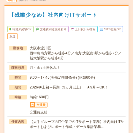
【残業少なめ】社内向けITサポート
職種未経験OK
交通費別途支給あり
土日祝日が休み
WEB登録OK
派遣
大阪市淀川区
勤務地
西中島南方駅から徒歩4分／南方(大阪府)駅から徒歩7分／
新大阪駅から徒歩6分
月～金※土日休み！
曜日頻度
9:00～17:45(実働:7時間45分) (休憩60分)
時間
2026/9/上旬～長期（3カ月以上） ★9月～OK！
期間
時給1630円
時給
交通費
交通費支給
【大手グループのIT企業でのITサポート業務】社内向けITサ
仕事内容
ポートおよびレポート作成・データ集計業務…