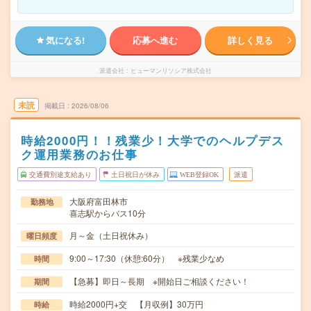
気になる!
応募へ進む
詳しく見る
派遣会社
ヒューマンリソシア株式会社
未読
掲載日
2026/08/06
時給2000円！！残業少！大学でのヘルプデス
ク運用業務のお仕事
交通費別途支給あり
土日祝日が休み
WEB登録OK
派遣
大阪府富田林市
勤務地
喜志駅からバス10分
月～金（土日祝休み）
曜日頻度
9:00～17:30（休憩:60分） ※残業少なめ
時間
【急募】即日～長期 ※開始日ご相談ください！
期間
時給2000円+交 【月収例】30万円
時給