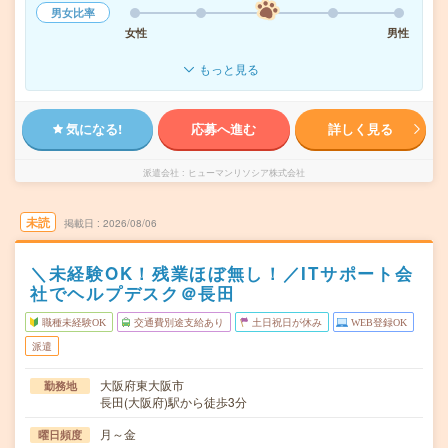
男女比率
女性
男性
もっと見る
気になる!
応募へ進む
詳しく見る
派遣会社
ヒューマンリソシア株式会社
未読
掲載日
2026/08/06
＼未経験OK！残業ほぼ無し！／ITサポート会
社でヘルプデスク＠長田
職種未経験OK
交通費別途支給あり
土日祝日が休み
WEB登録OK
派遣
大阪府東大阪市
勤務地
長田(大阪府)駅から徒歩3分
月～金
曜日頻度