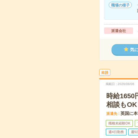
職場の様子
派遣会社
気
未読
掲載日
2026/08/06
時給16
相談もOK
英国に本
派遣先
職種未経験OK
週4日勤務
週5