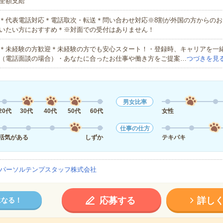
全額支給
＊代表電話対応＊電話取次・転送＊問い合わせ対応※8割が外国の方からのお
いたい方におすすめ＊※対面での受付はありません！
＊未経験の方歓迎＊未経験の方でも安心スタート！・登録時、キャリアを一
（電話面談の場合）・あなたに合ったお仕事や働き方をご提案…
つづきを見
男女比率
20代
30代
40代
50代
60代
女性
仕事の仕方
活気がある
しずか
テキパキ
パーソルテンプスタッフ株式会社
応募する
詳し
になる！