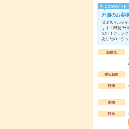
ここがポイント
外国のお客
英語スキル活か
ます！8割が外
5万↑！グラン
あなたの「やっ
勤務地
曜日頻度
時間
期間
時給