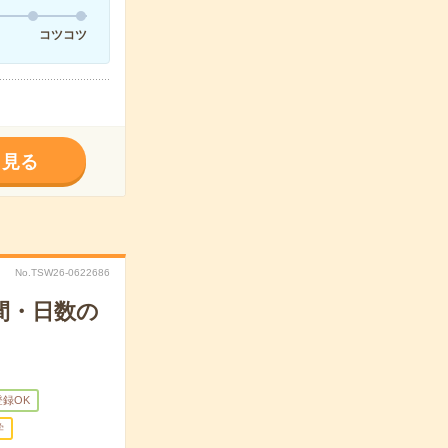
コツコツ
く見る
No.TSW26-0622686
間・日数の
登録OK
学