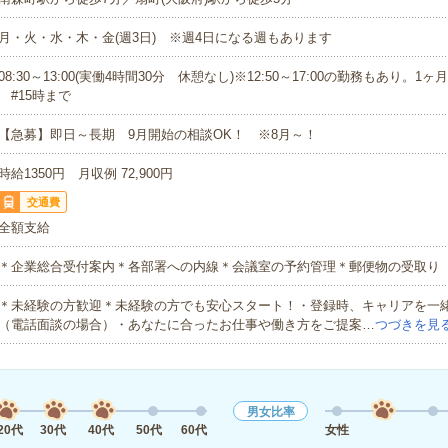
月・火・水・木・金(週3日) ※週4日になる週もあります
08:30～13:00(実働4時間30分 休憩なし)※12:50～17:00の勤務もあり。
#15時まで
【急募】即日～長期 9月開始の相談OK！ ※8月～！
時給1350円 月収例 72,900円
交通費
全額支給
＊企業総合受付案内＊各部署への内線＊会議室の予約管理＊郵便物の受取り
＊未経験の方歓迎＊未経験の方でも安心スタート！・登録時、キャリアを一
（電話面談の場合）・あなたに合ったお仕事や働き方をご提案…
つづきを見
男女比率
20代
30代
40代
50代
60代
女性