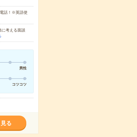
電話！※英語使
緒に考える面談
る
男性
コツコツ
く見る