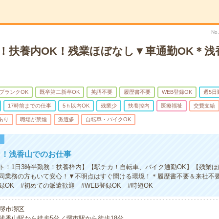
No
K！扶養内OK！残業ほぼなし▼車通勤OK＊浅
ブランクOK
既卒第二新卒OK
英語不要
履歴書不要
WEB登録OK
週5日
17時前までの仕事
5ｈ以内OK
残業少
扶養控内
医療福祉
交費支給
あり
職場が禁煙
派遣多
自転車・バイクOK
！
カ！浅香山でのお仕事
ト！1日3時半勤務！扶養枠内】【駅チカ！自転車、バイク通勤OK】【残業
同業務の方もいて安心！▼不明点はすぐ聞ける環境！＊履歴書不要＆来社不
録OK #初めての派遣歓迎 #WEB登録OK #時短OK
堺市堺区
浅香山駅から徒歩5分／堺市駅から徒歩18分