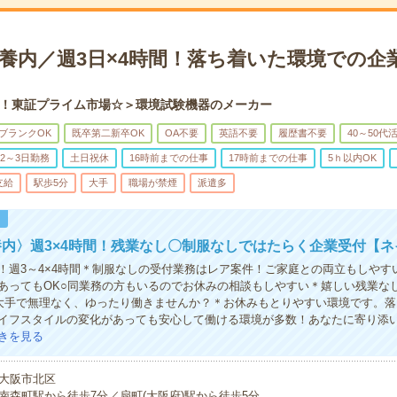
扶養内／週3日×4時間！落ち着いた環境での企
！東証プライム市場☆＞環境試験機器のメーカー
ブランクOK
既卒第二新卒OK
OA不要
英語不要
履歴書不要
40～50代
2～3日勤務
土日祝休
16時前までの仕事
17時前までの仕事
5ｈ以内OK
支給
駅歩5分
大手
職場が禁煙
派遣多
！
内〉週3×4時間！残業なし〇制服なしではたらく企業受付【ネ
！週3～4×4時間＊制服なしの受付業務はレア案件！ご家庭との両立もしやす
あってもOK○同業務の方もいるのでお休みの相談もしやすい＊嬉しい残業な
大手で無理なく、ゆったり働きませんか？＊お休みもとりやすい環境です。落
イフスタイルの変化があっても安心して働ける環境が多数！あなたに寄り添
きを見る
大阪市北区
南森町駅から徒歩7分／扇町(大阪府)駅から徒歩5分