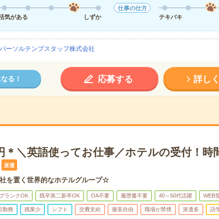
仕事の仕方
活気がある
しずか
テキパキ
パーソルテンプスタッフ株式会社
応募する
詳し
になる！
50円＊＼英語使ってお仕事／ホテルの受付！時
派遣
社を置く世界的なホテルグループ☆
ブランクOK
既卒第二新卒OK
OA不要
履歴書不要
40～50代活躍
WEB
日勤務
残業少
シフト
交費支給
服装自由
職場が禁煙
派遣多
語