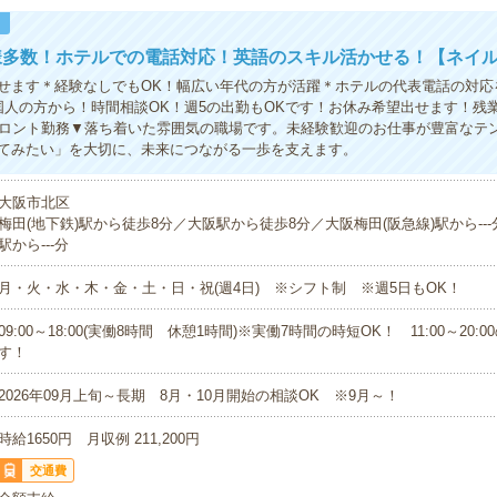
！
様多数！ホテルでの電話対応！英語のスキル活かせる！【ネイル
せます＊経験なしでもOK！幅広い年代の方が活躍＊ホテルの代表電話の対応
国人の方から！時間相談OK！週5の出勤もOKです！お休み希望出せます！残
フロント勤務▼落ち着いた雰囲気の職場です。未経験歓迎のお仕事が豊富なテ
てみたい」を大切に、未来につながる一歩を支えます。
大阪市北区
梅田(地下鉄)駅から徒歩8分／大阪駅から徒歩8分／大阪梅田(阪急線)駅から---
駅から---分
月・火・水・木・金・土・日・祝(週4日) ※シフト制 ※週5日もOK！
09:00～18:00(実働8時間 休憩1時間)※実働7時間の時短OK！ 11:00～20:
す！
2026年09月上旬～長期 8月・10月開始の相談OK ※9月～！
時給1650円 月収例 211,200円
交通費