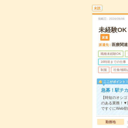
未読
掲載日
2026/08/06
未経験O
派遣
医療関連
派遣先
職種未経験OK
16時前までの仕事
制服
社食/補助
ここがポイント
急募！駅チ
【時短のオシゴ
のある業務！▼
ですぐにWeb登
勤務地