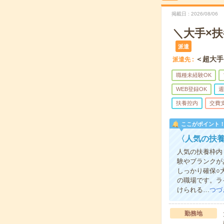
掲載日
2026/08/06
＼大手×
派遣
＜超大手
派遣先
職種未経験OK
WEB登録OK
週
扶養控内
交費
ここがポイント
〈人気の扶養
人気の扶養枠内
験やブランクが
しっかり確保○
の職場です。ラ
けられる…
つづ
勤務地