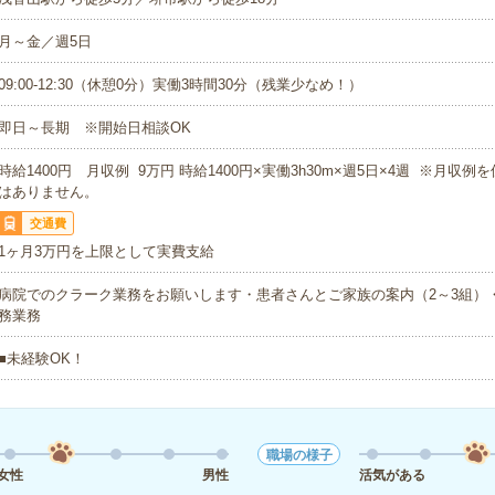
月～金／週5日
09:00-12:30（休憩0分）実働3時間30分（残業少なめ！）
即日～長期 ※開始日相談OK
時給1400円 月収例 9万円 時給1400円×実働3h30m×週5日×4週 ※月収
はありません。
交通費
1ヶ月3万円を上限として実費支給
病院でのクラーク業務をお願いします・患者さんとご家族の案内（2～3組）
務業務
■未経験OK！
職場の様子
女性
男性
活気がある