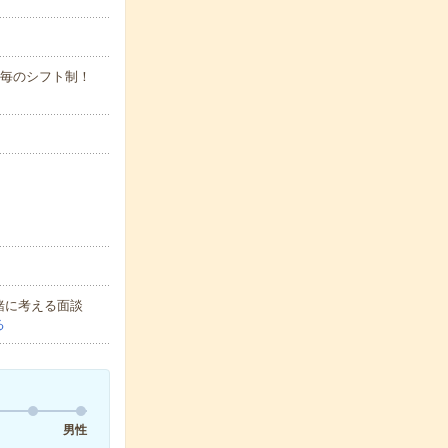
1ヶ月毎のシフト制！
緒に考える面談
る
男性