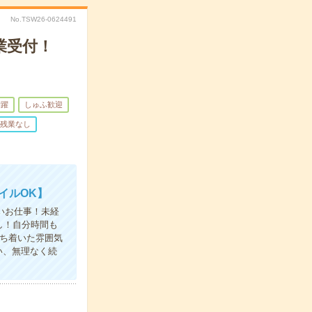
No.TSW26-0624491
業受付！
活躍
しゅふ歓迎
残業なし
イルOK】
いお仕事！未経
し！自分時間も
ち着いた雰囲気
い、無理なく続