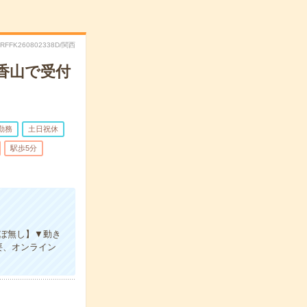
.RFFK260802338D/関西
香山で受付
勤務
土日祝休
駅歩5分
ほぼ無し】▼動き
要、オンライン