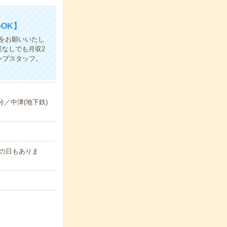
OK】
をお願いいたし
業なしでも月収2
ンプスタッフ。
分／中津(地下鉄)
00の日もありま