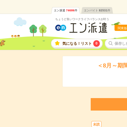
エン派遣
74686
件
エンバイト
82531
件
ちょうど良いワークライフバランスが叶う
関東版
気になる！リスト
0
保存し
＜8月～期
未読