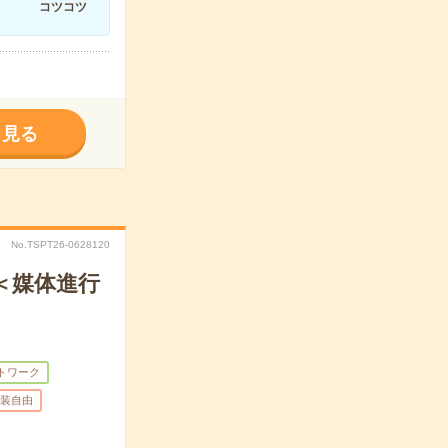
コツコツ
く見る
No.TSPT26-0628120
＜媒体進行
トワーク
装自由