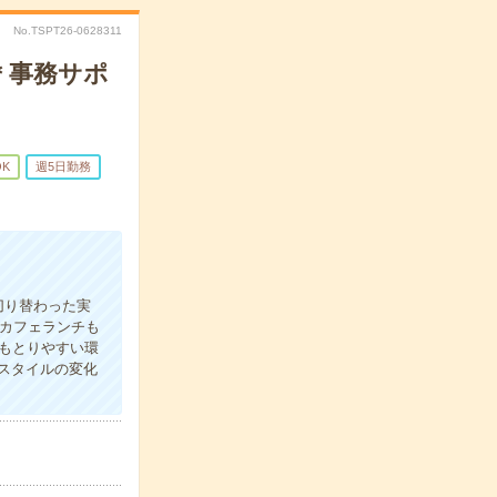
No.TSPT26-0628311
＊事務サポ
OK
週5日勤務
切り替わった実
カフェランチも
みもとりやすい環
スタイルの変化