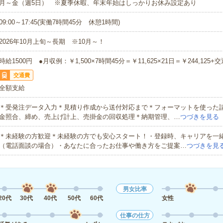
月～金（週5日） ※夏季休暇、年末年始はしっかりお休み設定あり
09:00～17:45(実働7時間45分 休憩1時間)
2026年10月上旬～長期 ※10月～！
時給1500円 ●月収例：￥1,500×7時間45分＝￥11,625×21日＝￥244,125+
交通費
全額支給
＊受発注データ入力＊見積り作成から送付対応まで＊フォーマットを使った
金照合、締め、売上げ計上、売掛金の回収処理＊納期管理、…
つづきを見る
＊未経験の方歓迎＊未経験の方でも安心スタート！・登録時、キャリアを一
（電話面談の場合）・あなたに合ったお仕事や働き方をご提案…
つづきを見
男女比率
20代
30代
40代
50代
60代
女性
仕事の仕方