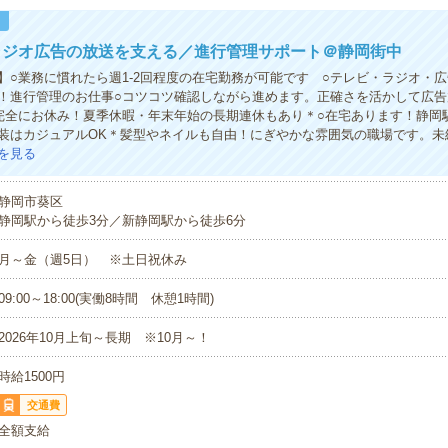
！
ラジオ広告の放送を支える／進行管理サポート＠静岡街中
】○業務に慣れたら週1‐2回程度の在宅勤務が可能です ○テレビ・ラジオ・
！進行管理のお仕事○コツコツ確認しながら進めます。正確さを活かして広告
完全にお休み！夏季休暇・年末年始の長期連休もあり＊○在宅あります！静岡
装はカジュアルOK＊髪型やネイルも自由！にぎやかな雰囲気の職場です。未
を見る
静岡市葵区
静岡駅から徒歩3分／新静岡駅から徒歩6分
月～金（週5日） ※土日祝休み
09:00～18:00(実働8時間 休憩1時間)
2026年10月上旬～長期 ※10月～！
時給1500円
交通費
全額支給