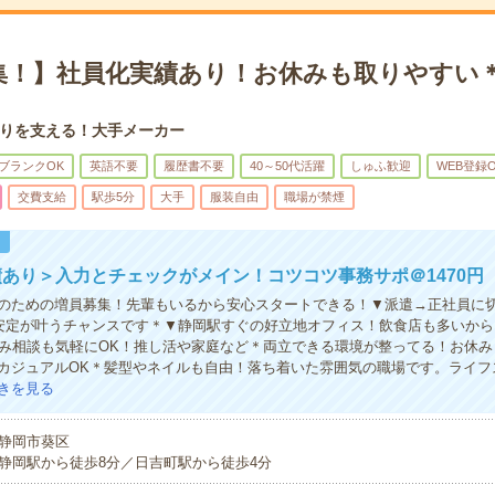
集！】社員化実績あり！お休みも取りやすい
りを支える！大手メーカー
ブランクOK
英語不要
履歴書不要
40～50代活躍
しゅふ歓迎
WEB登録
交費支給
駅歩5分
大手
服装自由
職場が禁煙
！
あり＞入力とチェックがメイン！コツコツ事務サポ＠1470円
のための増員募集！先輩もいるから安心スタートできる！▼派遣→正社員に
安定が叶うチャンスです＊▼静岡駅すぐの好立地オフィス！飲食店も多いから
休み相談も気軽にOK！推し活や家庭など＊両立できる環境が整ってる！お休
カジュアルOK＊髪型やネイルも自由！落ち着いた雰囲気の職場です。ライフ
きを見る
静岡市葵区
静岡駅から徒歩8分／日吉町駅から徒歩4分