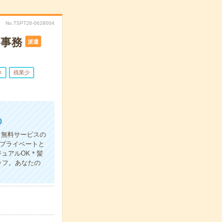
No.TSPT26-0628004
ト事務
派遣
休
残業少
0
・無料サービスの
プライベートと
ジュアルOK＊髪
ッフ。あなたの