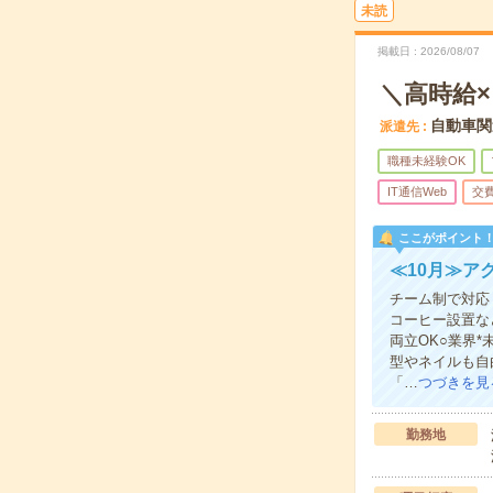
未読
掲載日
2026/08/07
＼高時給
自動車関
派遣先
職種未経験OK
IT通信Web
交
ここがポイント
≪10月≫ア
チーム制で対応
コーヒー設置な
両立OK○業界
型やネイルも自
「…
つづきを見
勤務地