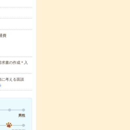
交通費
請求書の作成＊入
緒に考える面談
る
男性