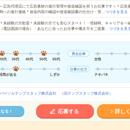
＜広告代理店にて広告素材の進行管理や放送確認を担うお仕事です＞＊広告
局への進行連絡＊放送内容の確認や放送確認書の仕分け・管…
つづきを見る
＊未経験の方歓迎＊未経験の方でも安心スタート！・登録時、キャリアを一
（電話面談の場合）・あなたに合ったお仕事や働き方をご提案…
つづきを見
男女比率
20代
30代
40代
50代
60代
女性
仕事の仕方
活気がある
しずか
テキパキ
パーソルテンプスタッフ株式会社 （旧テンプスタッフ株式会社）
応募する
詳し
になる！