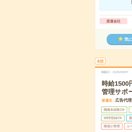
派遣会社
気
未読
掲載日
2026/08/07
時給15
管理サポ
広告代理
派遣先
職種未経験OK
WEB登録OK
週
職場が禁煙
ル