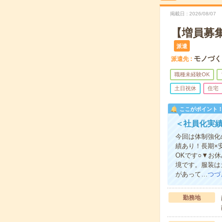
掲載日
2026/08/07
【増員募
派遣
モノづく
派遣先
職種未経験OK
土日祝休
住宅
ここがポイント
＜社員化実績
今回は体制強化
績あり！長期×
OKです○▼お
境です。服装は
があって…
つづ
勤務地