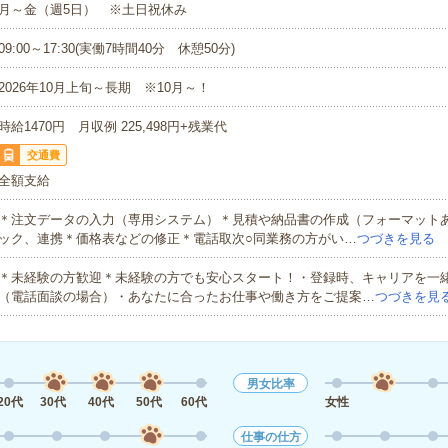
月～金（週5日） ※土日祝休み
09:00～17:30(実働7時間40分 休憩50分)
2026年10月上旬～長期 ※10月～！
時給1470円 月収例 225,498円+残業代
交通費
全額支給
＊注文データの入力（専用システム）＊見積や納品書の作成（フォーマット
ック、連携＊価格表などの修正＊電話取次○同業務の方がい…
つづきを見る
＊未経験の方歓迎＊未経験の方でも安心スタート！・登録時、キャリアを一
（電話面談の場合）・あなたに合ったお仕事や働き方をご提案…
つづきを見
男女比率
20代
30代
40代
50代
60代
女性
仕事の仕方