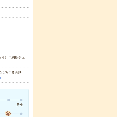
あり）＊納期チェ
緒に考える面談
る
男性