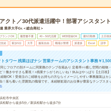
×アクト／30代派遣活躍中！部署アシスタン
連 業界大手Gr.＜総合商社＞
ブランクOK
履歴書不要
40～50代活躍
WEB登録OK
週5日勤務
土日祝
費支給
駅歩5分
大手
服装自由
職場が禁煙
派遣多
Excel
語学
！
クトタワー 残業ほぼナシ 営業チームのアシスタント事務￥1,50
 同じフロアの別チームに同業務のテンプ在籍あり 定着率○○癒し空間の植物
ど！働きやすさも重視！○残業ナシがうれしいね！休みはやっぱり【土日祝】
*未経験OK！受発注のご経験をお持ちの方ならイメージしやすい事務服装はカ
由！落ち着いた雰囲気の職場です。未経験歓迎のお仕事が豊富なテンプスタ
る
浜松市中央区
浜松駅から徒歩5分／新浜松駅から徒歩7分