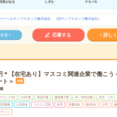
活気がある
しずか
テキパキ
パーソルテンプスタッフ株式会社 （旧テンプスタッフ株式会社）
応募する
詳し
になる！
00円＊【在宅あり】マスコミ関連企業で働こう
ート＞
派遣
業
ブランクOK
OA不要
英語不要
履歴書不要
40～50代活躍
在宅・リモー
5日勤務
土日祝休
マスコミ広告
住宅
交費支給
駅歩5分
大手
服
ーティン