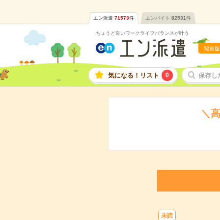
エン派遣
71573
件
エンバイト
82531
件
ちょうど良いワークライフバランスが叶う
関東版
気になる！リスト
0
保存し
＼高
未読