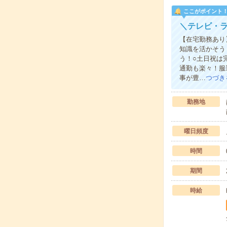
ここがポイント
＼テレビ・
【在宅勤務あり
知識を活かそう
う！○土日祝は
通勤も楽々！服
事が豊…
つづき
勤務地
曜日頻度
時間
期間
時給