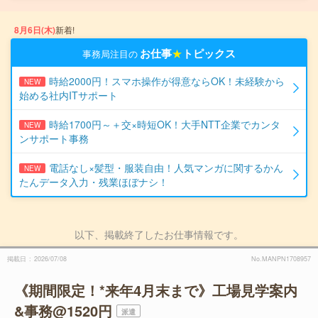
8月6日(木)
新着!
お仕事
★
トピックス
事務局注目の
時給2000円！スマホ操作が得意ならOK！未経験から
NEW
始める社内ITサポート
時給1700円～＋交×時短OK！大手NTT企業でカンタ
NEW
ンサポート事務
電話なし×髪型・服装自由！人気マンガに関するかん
NEW
たんデータ入力・残業ほぼナシ！
以下、掲載終了したお仕事情報です。
掲載日
2026/07/08
No.MANPN1708957
《期間限定！*来年4月末まで》工場見学案内
&事務@1520円
派遣