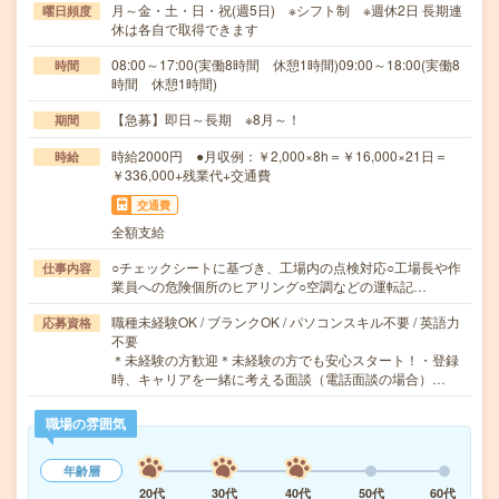
月～金・土・日・祝(週5日) ※シフト制 ※週休2日 長期連
曜日頻度
休は各自で取得できます
08:00～17:00(実働8時間 休憩1時間)09:00～18:00(実働8
時間
時間 休憩1時間)
【急募】即日～長期 ※8月～！
期間
時給2000円 ●月収例：￥2,000×8h＝￥16,000×21日＝
時給
￥336,000+残業代+交通費
交通費
全額支給
○チェックシートに基づき、工場内の点検対応○工場長や作
仕事内容
業員への危険個所のヒアリング○空調などの運転記…
職種未経験OK / ブランクOK / パソコンスキル不要 / 英語力
応募資格
不要
＊未経験の方歓迎＊未経験の方でも安心スタート！・登録
時、キャリアを一緒に考える面談（電話面談の場合）…
職場の雰囲気
年齢層
20代
30代
40代
50代
60代