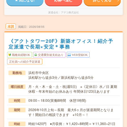
派遣会社
アデコ株式会社
未読
掲載日
2026/08/05
《アクトタワー20F》新築オフィス！紹介予
定派遣で長期×安定＊事務
職種未経験OK
交通費別途支給あり
WEB登録OK
正社員への紹介予定派遣
浜松市中央区
勤務地
浜松駅から徒歩3分／新浜松駅から徒歩5分
月・火・木・金・土・祝(週5日) ※《定休日》水／日 夏期
曜日頻度
休暇・年末年始のお休みあり 年間休日123日あります
09:00～18:00(実働8時間 休憩1時間)
時間
2026年10月上旬～長期 最大6ヶ月が派遣期間となりま
期間
す！開始日の相談できます ※10月～！
時給1420円 ●月収例：￥1,420×8時間＝￥11,360×21日
時給