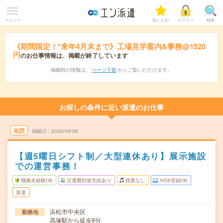
メニュー
気になる!
ログイン
検索
《期間限定！*来年4月末まで》工場見学案内&事務@1520
円
のお仕事情報は、掲載が終了しています
掲載時の情報は、
ページ下部
からご覧いただけます。
お探しの条件に近い派遣のお仕事
未読
掲載日
2026/08/06
【週5曜日シフト制／大型連休あり】展示施設
での運営事務！
職種未経験OK
交通費別途支給あり
残業なし
WEB登録OK
派遣
浜松市中央区
勤務地
高塚駅から徒歩9分