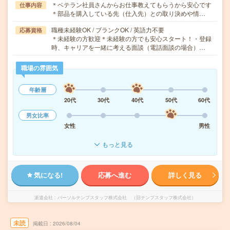
＊ベテラン社員さんからお仕事教えてもらうから安心です
仕事内容
＊部品を購入している先（仕入先）との取り決めや情…
職種未経験OK / ブランクOK / 英語力不要
応募資格
＊未経験の方歓迎＊未経験の方でも安心スタート！・登録
時、キャリアを一緒に考える面談（電話面談の場合）…
職場の雰囲気
年齢層
20代
30代
40代
50代
60代
男女比率
女性
男性
もっと見る
気になる!
応募へ進む
詳しく見る
派遣会社
パーソルテンプスタッフ株式会社 （旧テンプスタッフ株式会社）
未読
掲載日
2026/08/04