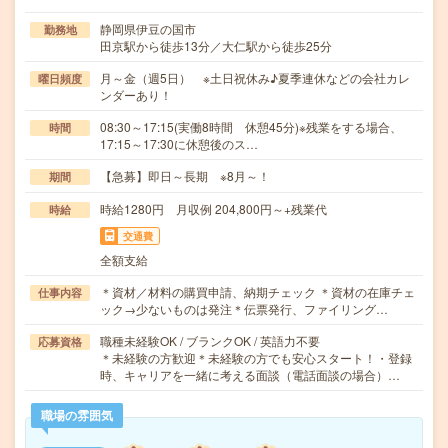
静岡県伊豆の国市
勤務地
田京駅から徒歩13分／大仁駅から徒歩25分
月～金（週5日） ※土日祝休み♪夏季連休などの会社カレ
曜日頻度
ンダーあり！
08:30～17:15(実働8時間 休憩45分)※残業をする場合、
時間
17:15～17:30に休憩後のス…
【急募】即日～長期 ※8月～！
期間
時給1280円 月収例 204,800円～+残業代
時給
交通費
全額支給
＊資材／材料の購買申請、納期チェック ＊資材の在庫チェ
仕事内容
ック→少ないものは発注＊伝票発行、ファイリング…
職種未経験OK / ブランクOK / 英語力不要
応募資格
＊未経験の方歓迎＊未経験の方でも安心スタート！・登録
時、キャリアを一緒に考える面談（電話面談の場合）…
職場の雰囲気