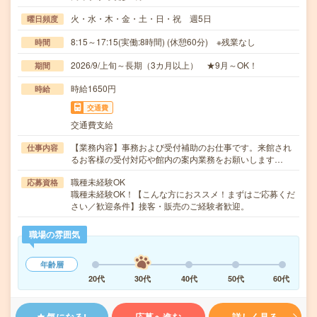
火・水・木・金・土・日・祝 週5日
曜日頻度
8:15～17:15(実働:8時間) (休憩60分) ※残業なし
時間
2026/9/上旬～長期（3カ月以上） ★9月～OK！
期間
時給1650円
時給
交通費
交通費支給
【業務内容】事務および受付補助のお仕事です。来館され
仕事内容
るお客様の受付対応や館内の案内業務をお願いします…
職種未経験OK
応募資格
職種未経験OK！【こんな方におススメ！まずはご応募くだ
さい／歓迎条件】接客・販売のご経験者歓迎。
職場の雰囲気
年齢層
20代
30代
40代
50代
60代
気になる!
応募へ進む
詳しく見る