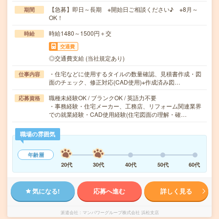
【急募】即日～長期 ※開始日ご相談ください♪ ※8月～
期間
OK！
時給1480～1500円＋交
時給
交通費
◎交通費支給 (当社規定あり)
・住宅などに使用するタイルの数量確認、見積書作成・図
仕事内容
面のチェック、修正対応(CAD使用)※作成済み図…
職種未経験OK / ブランクOK / 英語力不要
応募資格
・事務経験・住宅メーカー、工務店、リフォーム関連業界
での就業経験・CAD使用経験(住宅図面の理解・確…
職場の雰囲気
年齢層
20代
30代
40代
50代
60代
気になる!
応募へ進む
詳しく見る
派遣会社
マンパワーグループ株式会社 浜松支店