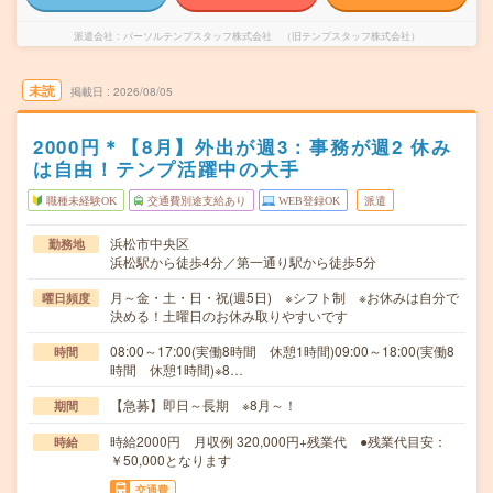
派遣会社
パーソルテンプスタッフ株式会社 （旧テンプスタッフ株式会社）
未読
掲載日
2026/08/05
2000円＊【8月】外出が週3：事務が週2 休み
は自由！テンプ活躍中の大手
職種未経験OK
交通費別途支給あり
WEB登録OK
派遣
浜松市中央区
勤務地
浜松駅から徒歩4分／第一通り駅から徒歩5分
月～金・土・日・祝(週5日) ※シフト制 ※お休みは自分で
曜日頻度
決める！土曜日のお休み取りやすいです
08:00～17:00(実働8時間 休憩1時間)09:00～18:00(実働8
時間
時間 休憩1時間)※8…
【急募】即日～長期 ※8月～！
期間
時給2000円 月収例 320,000円+残業代 ●残業代目安：
時給
￥50,000となります
交通費