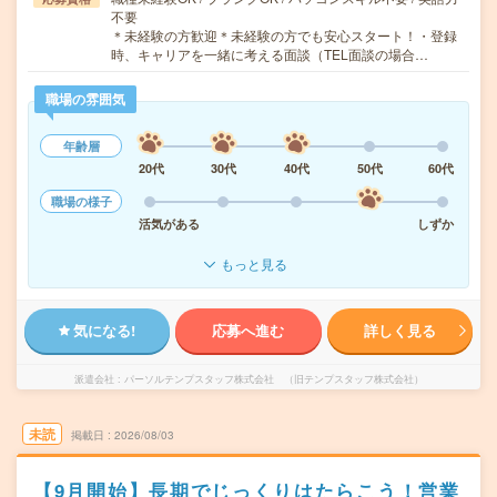
不要
＊未経験の方歓迎＊未経験の方でも安心スタート！・登録
時、キャリアを一緒に考える面談（TEL面談の場合…
職場の雰囲気
年齢層
20代
30代
40代
50代
60代
職場の様子
活気がある
しずか
もっと見る
気になる!
応募へ進む
詳しく見る
派遣会社
パーソルテンプスタッフ株式会社 （旧テンプスタッフ株式会社）
未読
掲載日
2026/08/03
【9月開始】長期でじっくりはたらこう！営業