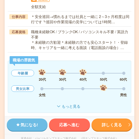
全額支給
＊安全巡回→慣れるまでは社員と一緒に 2～3ヶ月程度は同
仕事内容
行です┗巡回や作業現場の見学については1時間…
職種未経験OK / ブランクOK / パソコンスキル不要 / 英語力
応募資格
不要
＊未経験の方歓迎＊未経験の方でも安心スタート！・登録
時、キャリアを一緒に考える面談（電話面談の場合）…
職場の雰囲気
年齢層
20代
30代
40代
50代
60代
男女比率
女性
男性
もっと見る
気になる!
応募へ進む
詳しく見る
派遣会社
パーソルテンプスタッフ株式会社 （旧テンプスタッフ株式会社）