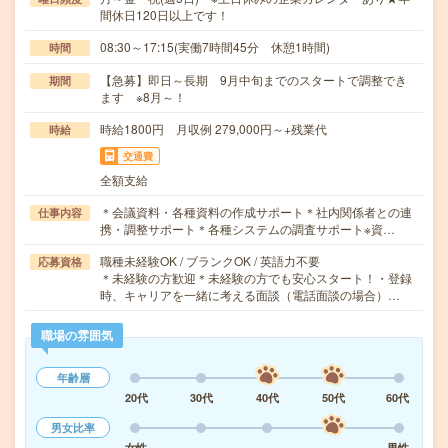
間休日120日以上です！
08:30～17:15(実働7時間45分 休憩1時間)
時間
【急募】即日～長期 9月中旬までのスタートで調整でき
期間
ます ※8月～！
時給1800円 月収例 279,000円～+残業代
時給
交通費
全額支給
＊会議資料・各種資料の作成サポート＊社内関係者との連
仕事内容
携・調整サポート＊各種システムの調査サポート※資…
職種未経験OK / ブランクOK / 英語力不要
応募資格
＊未経験の方歓迎＊未経験の方でも安心スタート！・登録
時、キャリアを一緒に考える面談（電話面談の場合）…
職場の雰囲気
年齢層
20代
30代
40代
50代
60代
男女比率
女性
男性