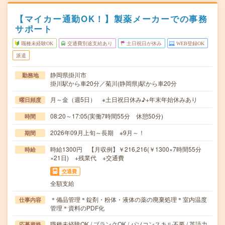
【マイカー通勤OK！】製薬メーカーでの事務
サポート
職種未経験OK
交通費別途支給あり
土日祝日が休み
WEB登録OK
派遣
静岡県掛川市
勤務地
掛川駅から車20分／菊川(静岡県)駅から車20分
月～金（週5日） ※土日祝日休み♪+年末年始休みあり
曜日頻度
08:20～17:05(実働7時間55分 休憩50分)
時間
2026年09月上旬～長期 ※9月～！
期間
時給1300円 【月収例】￥216,216(￥1300×7時間55分
時給
×21日) +残業代 +交通費
交通費
全額支給
＊備品管理＊錠剤・粉体・液体の薬の廃棄処理＊室内温度
仕事内容
管理＊資料のPDF化
職種未経験OK / ブランクOK / パソコンスキル不要 / 英語力
応募資格