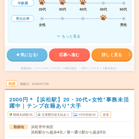
年齢層
20代
30代
40代
50代
60代
男女比率
女性
男性
もっと見る
気になる!
応募へ進む
詳しく見る
派遣会社
パーソルテンプスタッフ株式会社 （旧テンプスタッフ株式会社）
未読
掲載日
2026/07/29
2000円＊【浜松駅】20・30代×女性*事務未活
躍中｜テンプ在籍あり*大手
職種未経験OK
交通費別途支給あり
WEB登録OK
派遣
浜松市中央区
勤務地
浜松駅から徒歩4分／第一通り駅から徒歩5分