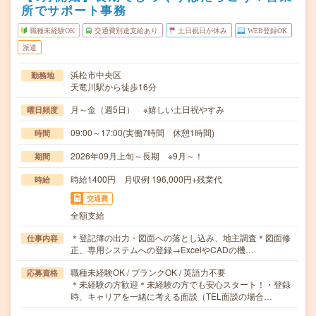
所でサポート事務
職種未経験OK
交通費別途支給あり
土日祝日が休み
WEB登録OK
派遣
浜松市中央区
勤務地
天竜川駅から徒歩16分
月～金（週5日） ※嬉しい土日祝やすみ
曜日頻度
09:00～17:00(実働7時間 休憩1時間)
時間
2026年09月上旬～長期 ※9月～！
期間
時給1400円 月収例 196,000円+残業代
時給
交通費
全額支給
＊登記簿の出力・図面への落とし込み、地主調査＊図面修
仕事内容
正、専用システムへの登録→ExcelやCADの機…
職種未経験OK / ブランクOK / 英語力不要
応募資格
＊未経験の方歓迎＊未経験の方でも安心スタート！・登録
時、キャリアを一緒に考える面談（TEL面談の場合…