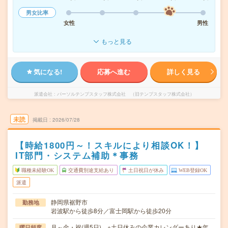
男女比率
女性
男性
もっと見る
気になる!
応募へ進む
詳しく見る
派遣会社
パーソルテンプスタッフ株式会社 （旧テンプスタッフ株式会社）
未読
掲載日
2026/07/28
【時給1800円～！スキルにより相談OK！】
IT部門・システム補助＊事務
職種未経験OK
交通費別途支給あり
土日祝日が休み
WEB登録OK
派遣
静岡県裾野市
勤務地
岩波駅から徒歩8分／富士岡駅から徒歩20分
月～金・祝(週5日) ※土日休みの企業カレンダーあり★年
曜日頻度