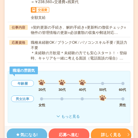
＝￥238,560+交通費+残業代
交通費
全額支給
○契約更新の手続き、解約手続き○更新料の徴収チェック○
仕事内容
物件の管理情報の更新○必須書類の収集や郵送対応…
職種未経験OK / ブランクOK / パソコンスキル不要 / 英語力
応募資格
不要
＊未経験の方歓迎＊未経験の方でも安心スタート！・登録
時、キャリアを一緒に考える面談（電話面談の場合）…
職場の雰囲気
年齢層
20代
30代
40代
50代
60代
男女比率
女性
男性
もっと見る
気になる!
応募へ進む
詳しく見る