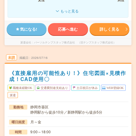
もっと見る
気になる!
応募へ進む
詳しく見る
派遣会社
パーソルテンプスタッフ株式会社 （旧テンプスタッフ株式会社）
未読
掲載日
2026/07/16
《直接雇用の可能性あり！》住宅図面×見積作
成！CAD使用〇
職種未経験OK
交通費別途支給あり
土日祝日が休み
WEB登録OK
派遣
静岡市葵区
勤務地
静岡駅から徒歩10分／新静岡駅から徒歩5分
月～金
曜日頻度
9:00～18:00
時間