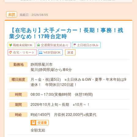
未読
掲載日
2026/08/05
【在宅あり】大手メーカー！長期！事務！残
業少なめ！17時台定時
職種未経験OK
交通費別途支給あり
土日祝日が休み
在宅・リモート
WEB登録OK
派遣
静岡県菊川市
勤務地
菊川(静岡県)駅から車6分
月～金・祝(週5日) ※土日休み＆GW・夏季・年末年始は9
曜日頻度
連休！ 年間休日120日超！
08:00～17:00(実働8時間 休憩1時間)
時間
2026年10月上旬～長期 ※10月～！
期間
時給1450円 月収例 232,000円+残業代
時給
交通費
全額支給