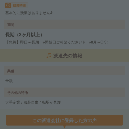
残業時間
基本的に残業はありません♪
期間
長期（3ヶ月以上）
【急募】即日～長期 ※開始日ご相談ください♪ ※8月～OK！
派遣先の情報
業種
金融
その他の特徴
大手企業 / 服装自由 / 職場が禁煙
この派遣会社に登録した方の声