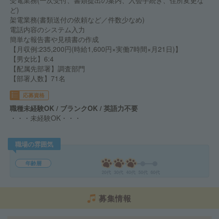
受電業務(一次受付、書類提出の案内、入会手続き、住所変更な
ど)
架電業務(書類送付の依頼など／件数少なめ)
電話内容のシステム入力
簡単な報告書や見積書の作成
【月収例:235,200円(時給1,600円×実働7時間×月21日)】
【男女比】6:4
【配属先部署】調査部門
【部署人数】71名
応募資格
職種未経験OK / ブランクOK / 英語力不要
・・・未経験OK・・・
職場の雰囲気
年齢層
20代
30代
40代
50代
60代
募集情報