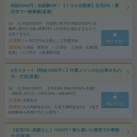
時給3000円！未経験OK！【トヨタ自動車】在宅OK！豊
田市で一般事務[派遣]
給 与
時給3000円 月収例 59万円 時給3000円×実
働8h×週5日×4週+残業30h ※月収例を保証するもので
はありません。
交通費
1ヶ月3万円を上限として実費支給
気になる!
勤務地
三河線 豊田市 バス58分 三河線 土橋(愛
知県) バス75分 ※車通勤可能
9月スタート【時給1600円！】作業メインのお仕事＠丸の
内・伏見[派遣]
給 与
時給1600円 【月収例】時給1600円×実働7
～8時間×月21日＝2335,200～268,800円
交通費
全額支給
気になる!
勤務地
丸の内駅徒歩3分、久屋大通駅徒歩5分 ※地下
鉄鶴舞線を利用の方にも便利！
【在宅OK×残業なし】1650円＊落ち着いた環境での事務
サポ[派遣]