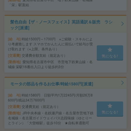
「栄」駅直結
髪色自由【ザ・ノースフェイス】英語通訳＆販売 ラシ
ック[派遣]
給 与
時給1500円～1700円 ※ご経験・スキルによ
り考慮致します スマホでかんたんに前払いで給与が受
け取れます（※上限、条件あり）
交通費
交通費全額支給（規定あり）
気になる!
勤務地
愛知県名古屋市中区 市営地下鉄東山線・名
城線 栄駅16番出入口より徒歩約3分
モータの部品を作るお仕事/時給1580円[派遣]
給 与
時給1580円 日額平均1万2245円/月額26万8
600円/残込34万7600円
交通費
交通費支給（規定あり）
気になる!
勤務地
JR中央本線・名鉄瀬戸線・名古屋市営地下鉄
名城線・名古屋ガイドウェイバス志段味線（ゆとりー
とライン）「大曽根駅」徒歩10分 ★自転車通勤可