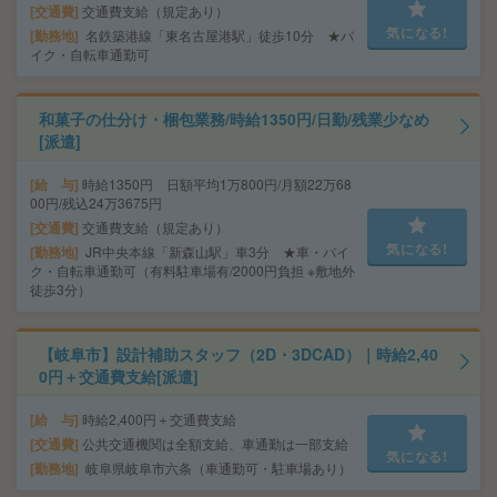
交通費
交通費支給（規定あり）
気になる!
勤務地
名鉄築港線「東名古屋港駅」徒歩10分 ★バ
イク・自転車通勤可
和菓子の仕分け・梱包業務/時給1350円/日勤/残業少なめ
[派遣]
給 与
時給1350円 日額平均1万800円/月額22万68
00円/残込24万3675円
交通費
交通費支給（規定あり）
気になる!
勤務地
JR中央本線「新森山駅」車3分 ★車・バイ
ク・自転車通勤可（有料駐車場有/2000円負担 ※敷地外
徒歩3分）
【岐阜市】設計補助スタッフ（2D・3DCAD）｜時給2,40
0円＋交通費支給[派遣]
給 与
時給2,400円＋交通費支給
交通費
公共交通機関は全額支給、車通勤は一部支給
気になる!
勤務地
岐阜県岐阜市六条（車通勤可・駐車場あり）