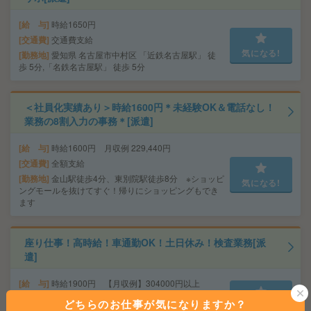
給 与
時給1650円
交通費
交通費支給
気になる!
勤務地
愛知県 名古屋市中村区 「近鉄名古屋駅」 徒
歩 5分,「名鉄名古屋駅」 徒歩 5分
＜社員化実績あり＞時給1600円＊未経験OK＆電話なし！
業務の8割入力の事務＊[派遣]
給 与
時給1600円 月収例 229,440円
交通費
全額支給
勤務地
金山駅徒歩4分、東別院駅徒歩8分 ※ショッピ
気になる!
ングモールを抜けてすぐ！帰りにショッピングもでき
ます
座り仕事！高時給！車通勤OK！土日休み！検査業務[派
遣]
給 与
時給1900円 【月収例】304000円以上
交通費
交通費支給有り
どちらのお仕事が気になりますか？
気になる!