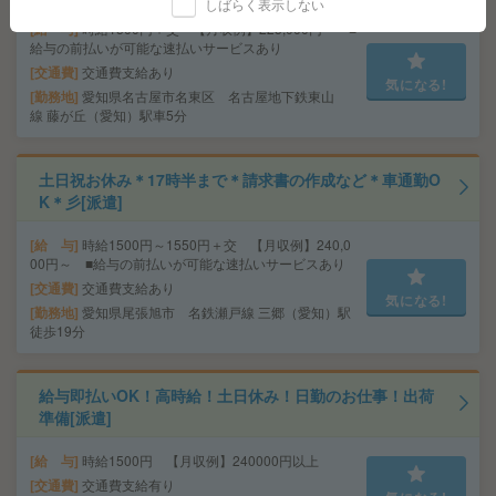
しばらく表示しない
給 与
時給1500円＋交 【月収例】225,000円～ ■
給与の前払いが可能な速払いサービスあり
交通費
交通費支給あり
気になる!
勤務地
愛知県名古屋市名東区 名古屋地下鉄東山
線 藤が丘（愛知）駅車5分
土日祝お休み＊17時半まで＊請求書の作成など＊車通勤O
K＊彡[派遣]
給 与
時給1500円～1550円＋交 【月収例】240,0
00円～ ■給与の前払いが可能な速払いサービスあり
交通費
交通費支給あり
気になる!
勤務地
愛知県尾張旭市 名鉄瀬戸線 三郷（愛知）駅
徒歩19分
給与即払いOK！高時給！土日休み！日勤のお仕事！出荷
準備[派遣]
給 与
時給1500円 【月収例】240000円以上
交通費
交通費支給有り