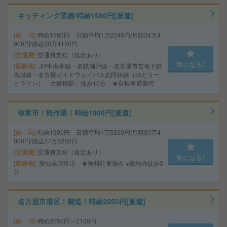
キッティング業務/時給1580円[派遣]
給 与
時給1580円 日額平均1万2245円/月額24万4
900円/残込30万4150円
交通費
交通費支給（規定あり）
気になる!
勤務地
JR中央本線・名鉄瀬戸線・名古屋市営地下鉄
名城線・名古屋ガイドウェイバス志段味線（ゆとりー
とライン）「大曽根駅」徒歩10分 ★自転車通勤可
弥富市！軽作業！時給1900円[派遣]
給 与
時給1900円 日額平均1万5200円/月額30万4
000円/残込37万5250円
交通費
交通費支給（規定あり）
気になる!
勤務地
愛知県弥富市 ★無料駐車場有 ※敷地内徒歩3
分
名古屋市港区！製造！時給2050円[派遣]
給 与
時給2050円～2100円