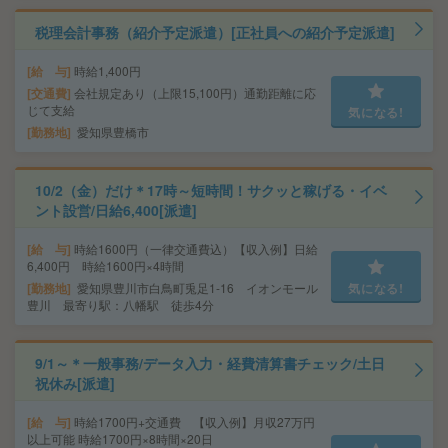
税理会計事務（紹介予定派遣）[正社員への紹介予定派遣]
給 与
時給1,400円
交通費
会社規定あり（上限15,100円）通勤距離に応
じて支給
気になる!
勤務地
愛知県豊橋市
10/2（金）だけ＊17時～短時間！サクッと稼げる・イベ
ント設営/日給6,400[派遣]
給 与
時給1600円（一律交通費込）【収入例】日給
6,400円 時給1600円×4時間
勤務地
愛知県豊川市白鳥町兎足1-16 イオンモール
気になる!
豊川 最寄り駅：八幡駅 徒歩4分
9/1～＊一般事務/データ入力・経費清算書チェック/土日
祝休み[派遣]
給 与
時給1700円+交通費 【収入例】月収27万円
以上可能 時給1700円×8時間×20日