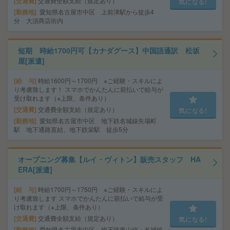
交通費
交通費全額支給（規定あり）
気になる!
勤務地
愛知県名古屋市中区 上前津駅から徒歩4
分 大須商店街内
短期 時給1700円可【カナダグース】中国語通訳 松坂
屋[派遣]
給 与
時給1600円～1700円 ※ご経験・スキルによ
り考慮致します！ スマホでかんたんに前払いで給与が
受け取れます（※上限、条件あり）
交通費
交通費全額支給（規定あり）
気になる!
勤務地
愛知県名古屋市中区 地下鉄名城線矢場町
駅 地下通路直結、地下鉄栄駅 徒歩5分
オープニング募集【ルイ・ヴィトン】販売スタッフ HA
ERA[派遣]
給 与
時給1700円～1750円 ※ご経験・スキルによ
り考慮致します スマホでかんたんに前払いで給与が受
け取れます（※上限、条件あり）
交通費
交通費全額支給（規定あり）
気になる!
勤務地
愛知県名古屋市中区 地下鉄東山線・名城線