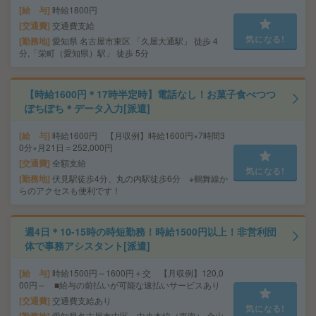
給 与
時給1800円
交通費
交通費支給
気になる!
勤務地
愛知県 名古屋市東区 「久屋大通駅」 徒歩 4
分,「栄町（愛知県）駅」 徒歩 5分
【時給1600円＊17時半定時】電話なし！お菓子食べつつ
ぽちぽち＊データ入力[派遣]
給 与
時給1600円 【月収例】時給1600円×7時間3
0分×月21日＝252,000円
交通費
全額支給
気になる!
勤務地
伏見駅徒歩4分、丸の内駅徒歩6分 ※鶴舞線か
らのアクセスも便利です！
週4日＊10-15時の時短勤務！時給1500円以上！非営利団
体で事務アシスタント[派遣]
給 与
時給1500円～1600円＋交 【月収例】120,0
00円～ ■給与の前払いが可能な速払いサービスあり
交通費
交通費支給あり
気になる!
勤務地
愛知県名古屋市中区 中央本線（東海） 金山