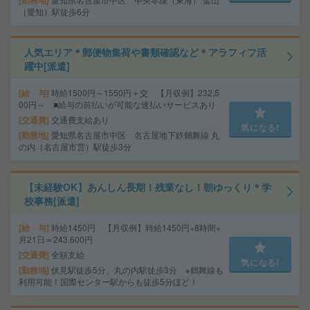
（愛知）駅徒歩6分
人気エリア＊郵便物集荷や書類確認など＊アラフィフ活
躍中[派遣]
給 与
時給1500円～1550円＋交 【月収例】232,5
00円～ ■給与の前払いが可能な速払いサービスあり
交通費
交通費支給あり
気になる!
勤務地
愛知県名古屋市中区 名古屋地下鉄鶴舞線 丸
の内（名古屋市営）駅徒歩3分
【未経験OK】あんしん長期！残業なし！朝ゆっくり＊学
校事務[派遣]
給 与
時給1450円 【月収例】時給1450円×8時間×
月21日＝243,600円
交通費
全額支給
気になる!
勤務地
伏見駅徒歩5分、丸の内駅徒歩3分 ※鶴舞線も
利用可能！国際センター駅からも徒歩5分ほど！