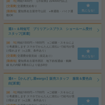
給 与
時給1400円 【月収例】224000円以上
交通費
交通費支給有り
気になる!
勤務地
愛知県名古屋市守山区 ※車通勤・バイク通
勤OK
週3～＆時短可 ブリリアンスプラス ショールーム受付
スタッフ[派遣]
給 与
時給1500円～1600円 ※ご経験・スキルによ
り考慮致します スマホでかんたんに前払いで給与が受
け取れます（※上限、条件あり）
交通費
交通費全額支給（規定あり）
気になる!
勤務地
愛知県名古屋市西区 地下鉄桜通線・鶴舞
線 丸の内駅 8番出口より徒歩8分
週4～【かんざし屋wargo】販売スタッフ 服装＆髪色自
由[派遣]
給 与
時給1600円～1700円 ※ご経験・スキルによ
り考慮致します スマホでかんたんに前払いで給与が受
け取れます（※上限、条件あり）