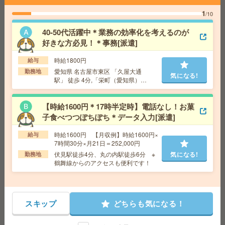
勤務地
味美駅～徒歩13分 ※車通勤・バイク通勤OK
1
/10
【2名募集】週3～4日在宅＊未経験OK＊メールで面接日
40-50代活躍中＊業務の効率化を考えるのが
程調整[派遣]
好きな方必見！＊事務[派遣]
時給1800円
給与
給 与
時給1500円＋交 【月収例】296,250円～ ■
給与の前払いが可能な速払いサービスあり
愛知県 名古屋市東区 「久屋大通
勤務地
気になる!
駅」 徒歩 4分,「栄町（愛知県）
交通費
交通費支給あり
駅」 徒歩 5分
気になる!
勤務地
愛知県名古屋市中村区 名古屋地下鉄東山
線 名古屋駅徒歩1分、名鉄名古屋本線 名鉄名古屋駅徒
【時給1600円＊17時半定時】電話なし！お菓
歩1分
子食べつつぽちぽち＊データ入力[派遣]
時給1600円 【月収例】時給1600円×
給与
【ＳＴＡＴＩＯＮＡｉ】年収～500万＊スタートアップ支
7時間30分×月21日＝252,000円
援経営企画／フラットな社風[紹介予定派遣]
伏見駅徒歩4分、丸の内駅徒歩6分 ※
気になる!
勤務地
鶴舞線からのアクセスも便利です！
給 与
時給1700円 月収例 263,500円+残業代
交通費
全額支給
気になる!
勤務地
鶴舞駅徒歩7分
スキップ
どちらも気になる！
17時まで＊うれしい土日祝休み＊データ入力など[派遣]