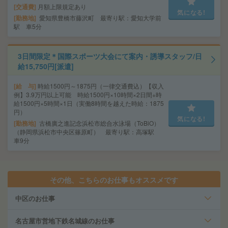
交通費
月額上限規定あり
気になる!
勤務地
愛知県豊橋市藤沢町 最寄り駅：愛知大学前
駅 車5分
3日間限定＊国際スポーツ大会にて案内・誘導スタッフ/日
給15,750円[派遣]
給 与
時給1500円～1875円（一律交通費込）【収入
例】3.9万円以上可能 時給1500円×10時間×2日間+時
給1500円×5時間×1日（実働8時間を越えた時給：1875
円）
気になる!
勤務地
古橋廣之進記念浜松市総合水泳場（ToBiO）
（静岡県浜松市中央区篠原町） 最寄り駅：高塚駅
車9分
その他、こちらのお仕事もオススメです
中区のお仕事
名古屋市営地下鉄名城線のお仕事