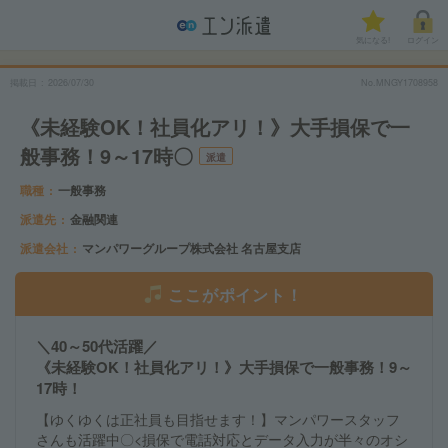
気になる!
ログイン
掲載日
2026/07/30
No.MNGY1708958
《未経験OK！社員化アリ！》大手損保で一
般事務！9～17時〇
派遣
職種
一般事務
派遣先
金融関連
派遣会社
マンパワーグループ株式会社 名古屋支店
ここがポイント！
＼40～50代活躍／
《未経験OK！社員化アリ！》大手損保で一般事務！9～
17時！
【ゆくゆくは正社員も目指せます！】マンパワースタッフ
さんも活躍中〇<損保で電話対応とデータ入力が半々のオシ