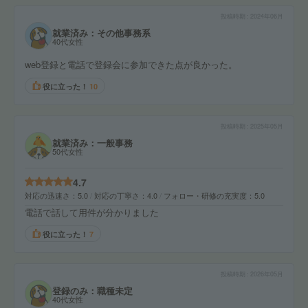
投稿時期
2024年06月
就業済み：その他事務系
40代女性
web登録と電話で登録会に参加できた点が良かった。
役に立った！
10
投稿時期
2025年05月
就業済み：一般事務
50代女性
4.7
対応の迅速さ
5.0
対応の丁寧さ
4.0
フォロー・研修の充実度
5.0
電話で話して用件が分かりました
役に立った！
7
投稿時期
2026年05月
登録のみ：職種未定
40代女性