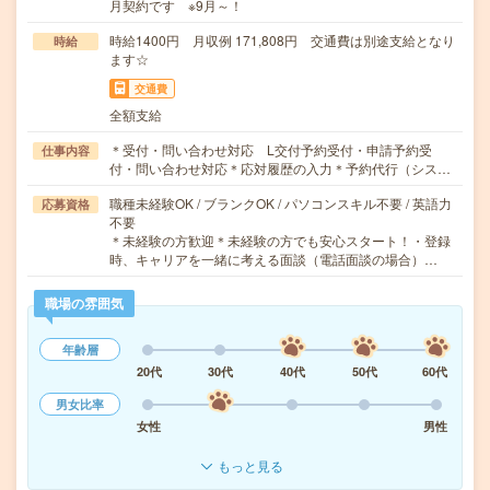
月契約です ※9月～！
時給1400円 月収例 171,808円 交通費は別途支給となり
時給
ます☆
交通費
全額支給
＊受付・問い合わせ対応 L交付予約受付・申請予約受
仕事内容
付・問い合わせ対応＊応対履歴の入力＊予約代行（シス…
職種未経験OK / ブランクOK / パソコンスキル不要 / 英語力
応募資格
不要
＊未経験の方歓迎＊未経験の方でも安心スタート！・登録
時、キャリアを一緒に考える面談（電話面談の場合）…
職場の雰囲気
年齢層
20代
30代
40代
50代
60代
男女比率
女性
男性
もっと見る