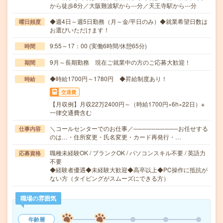
から徒歩8分／大阪難波駅から---分／天王寺駅から---分
◆週4日～週5日勤務（月～金/平日のみ）◆就業希望日数は
曜日頻度
お選びいただけます！
9:55～17：00 (実働6時間/休憩65分)
時間
9月～長期勤務 現在ご就業中の方のご応募大歓迎！
期間
◆時給1700円～1780円 ◆昇給制度あり！
時給
交通費
【月収例】月収22万2400円～（時給1700円×6h×22日）※
一律交通費含む
＼コールセンターでのお仕事／──────────お任せする
仕事内容
のは…・住所変更・氏名変更・カード再発行・…
職種未経験OK / ブランクOK / パソコンスキル不要 / 英語力
応募資格
不要
◆経験者優遇◆未経験大歓迎◆高卒以上◆PC操作に抵抗が
ない方（タイピングがスムーズにできる方）
職場の雰囲気
年齢層