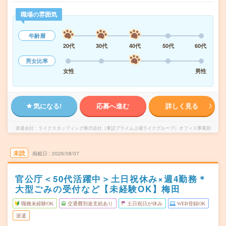
職場の雰囲気
年齢層
20代
30代
40代
50代
60代
男女比率
女性
男性
気になる!
応募へ進む
詳しく見る
派遣会社
ライクスタッフィング株式会社（東証プライム上場ライクグループ）オフィス事業部
未読
掲載日
2026/08/07
官公庁＜50代活躍中＞土日祝休み×週4勤務＊
大型ごみの受付など【未経験OK】梅田
職種未経験OK
交通費別途支給あり
土日祝日が休み
WEB登録OK
派遣