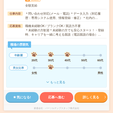
全額支給
＊問い合わせ対応(メール・電話) ＊データ入力（対応履
仕事内容
歴：専用システム使用、情報登録・修正）＊社内の…
職種未経験OK / ブランクOK / 英語力不要
応募資格
＊未経験の方歓迎＊未経験の方でも安心スタート！・登録
時、キャリアを一緒に考える面談（電話面談の場合）…
職場の雰囲気
年齢層
20代
30代
40代
50代
60代
男女比率
女性
男性
もっと見る
気になる!
応募へ進む
詳しく見る
派遣会社
パーソルテンプスタッフ株式会社