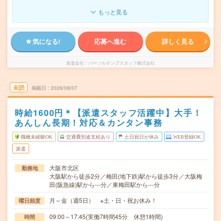
もっと見る
気になる!
応募へ進む
詳しく見る
派遣会社
パーソルテンプスタッフ株式会社
未読
掲載日
2026/08/07
時給1600円＊【派遣スタッフ活躍中】大手！
あんしん長期！対応＆カンタン事務
職種未経験OK
交通費別途支給あり
土日祝日が休み
WEB登録OK
派遣
大阪市北区
勤務地
大阪駅から徒歩2分／梅田(地下鉄)駅から徒歩3分／大阪梅
田(阪急線)駅から---分／東梅田駅から---分
月～金（週5日） ※土・日・祝お休み！
曜日頻度
09:00～17:45(実働7時間45分 休憩1時間)
時間