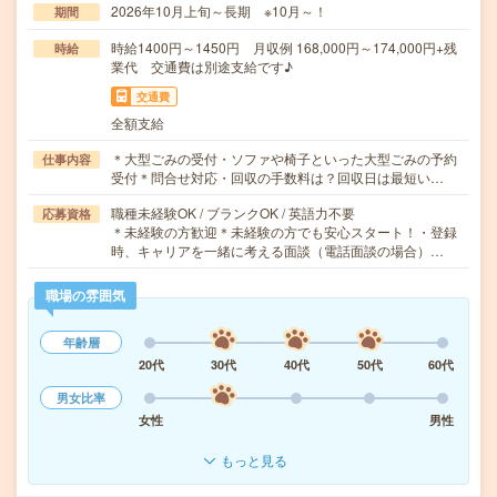
2026年10月上旬～長期 ※10月～！
期間
時給1400円～1450円 月収例 168,000円～174,000円+残
時給
業代 交通費は別途支給です♪
交通費
全額支給
＊大型ごみの受付・ソファや椅子といった大型ごみの予約
仕事内容
受付＊問合せ対応・回収の手数料は？回収日は最短い…
職種未経験OK / ブランクOK / 英語力不要
応募資格
＊未経験の方歓迎＊未経験の方でも安心スタート！・登録
時、キャリアを一緒に考える面談（電話面談の場合）…
職場の雰囲気
年齢層
20代
30代
40代
50代
60代
男女比率
女性
男性
もっと見る