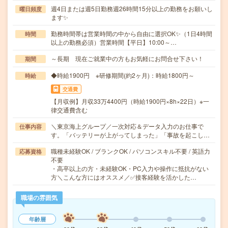
週4日または週5日勤務週26時間15分以上の勤務をお願いし
曜日頻度
ます✨
勤務時間帯は営業時間の中から自由に選択OK✨（1日4時間
時間
以上の勤務必須）営業時間【平日】10:00～…
～長期 現在ご就業中の方もお気軽にお問合せ下さい！
期間
◆時給1900円 ※研修期間(約2ヶ月)：時給1800円～
時給
交通費
【月収例】月収33万4400円（時給1900円×8h×22日）※一
律交通費含む
＼東京海上グループ／一次対応＆データ入力のお仕事で
仕事内容
す。「バッテリーが上がってしまった」「事故を起こし…
職種未経験OK / ブランクOK / パソコンスキル不要 / 英語力
応募資格
不要
・高卒以上の方・未経験OK・PC入力や操作に抵抗がない
方＼こんな方にはオススメ／✅接客経験を活かした…
職場の雰囲気
年齢層