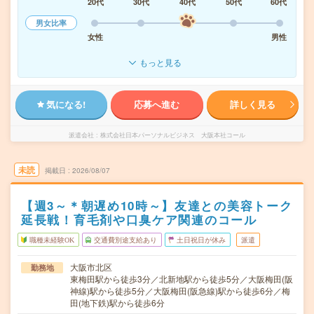
20代
30代
40代
50代
60代
男女比率
女性
男性
もっと見る
気になる!
応募へ進む
詳しく見る
派遣会社
株式会社日本パーソナルビジネス 大阪本社コール
未読
掲載日
2026/08/07
【週3～＊朝遅め10時～】友達との美容トーク
延長戦！育毛剤や口臭ケア関連のコール
職種未経験OK
交通費別途支給あり
土日祝日が休み
派遣
大阪市北区
勤務地
東梅田駅から徒歩3分／北新地駅から徒歩5分／大阪梅田(阪
神線)駅から徒歩5分／大阪梅田(阪急線)駅から徒歩6分／梅
田(地下鉄)駅から徒歩6分