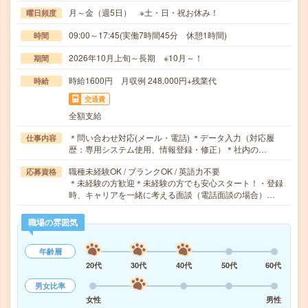
月～金（週5日） ※土・日・祝お休み！
曜日頻度
09:00～17:45(実働7時間45分 休憩1時間)
時間
2026年10月上旬～長期 ※10月～！
期間
時給1600円 月収例 248,000円+残業代
時給
交通費
全額支給
＊問い合わせ対応(メール・電話) ＊データ入力（対応履
仕事内容
歴：専用システム使用、情報登録・修正）＊社内の…
職種未経験OK / ブランクOK / 英語力不要
応募資格
＊未経験の方歓迎＊未経験の方でも安心スタート！・登録
時、キャリアを一緒に考える面談（電話面談の場合）…
職場の雰囲気
年齢層
20代
30代
40代
50代
60代
男女比率
女性
男性