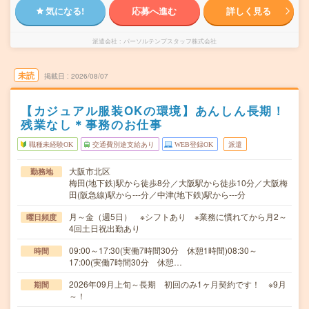
気になる!
応募へ進む
詳しく見る
派遣会社
パーソルテンプスタッフ株式会社
未読
掲載日
2026/08/07
【カジュアル服装OKの環境】あんしん長期！
残業なし＊事務のお仕事
職種未経験OK
交通費別途支給あり
WEB登録OK
派遣
大阪市北区
勤務地
梅田(地下鉄)駅から徒歩8分／大阪駅から徒歩10分／大阪梅
田(阪急線)駅から---分／中津(地下鉄)駅から---分
月～金（週5日） ※シフトあり ※業務に慣れてから月2～
曜日頻度
4回土日祝出勤あり
09:00～17:30(実働7時間30分 休憩1時間)08:30～
時間
17:00(実働7時間30分 休憩…
2026年09月上旬～長期 初回のみ1ヶ月契約です！ ※9月
期間
～！