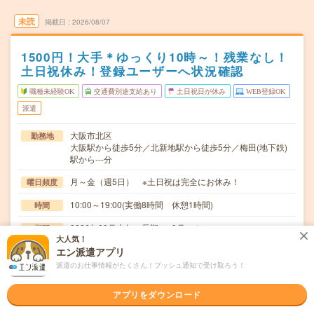
未読
掲載日
2026/08/07
1500円！大手＊ゆっくり10時～！残業なし！
土日祝休み！登録ユーザーへ状況確認
職種未経験OK
交通費別途支給あり
土日祝日が休み
WEB登録OK
派遣
大阪市北区
勤務地
大阪駅から徒歩5分／北新地駅から徒歩5分／梅田(地下鉄)
駅から---分
月～金（週5日） ※土日祝は完全にお休み！
曜日頻度
10:00～19:00(実働8時間 休憩1時間)
時間
2026年09月上旬～長期 ※9月～！
期間
大人気！
エン派遣アプリ
時給1500円 月収例 240,000円
時給
派遣のお仕事情報がたくさん！プッシュ通知で受け取ろう！
交通費
全額支給
アプリをダウンロード
＊転職サイト登録しているユーザーへお電話＊既存ユーザ
仕事内容