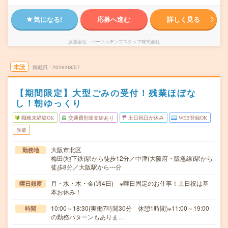
気になる!
応募へ進む
詳しく見る
派遣会社
パーソルテンプスタッフ株式会社
未読
掲載日
2026/08/07
【期間限定】大型ごみの受付！残業ほぼな
し！朝ゆっくり
職種未経験OK
交通費別途支給あり
土日祝日が休み
WEB登録OK
派遣
大阪市北区
勤務地
梅田(地下鉄)駅から徒歩12分／中津(大阪府・阪急線)駅から
徒歩8分／大阪駅から---分
月・水・木・金(週4日) ※曜日固定のお仕事！土日祝は基
曜日頻度
本お休み！
10:00～18:30(実働7時間30分 休憩1時間)※11:00～19:00
時間
の勤務パターンもありま…