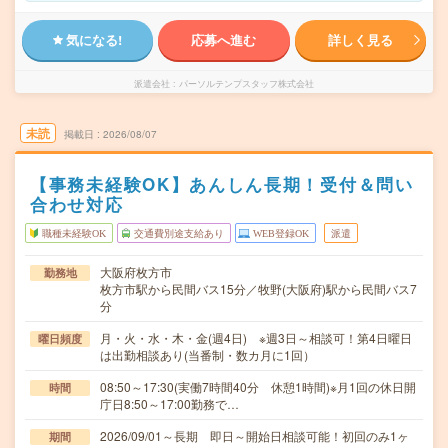
気になる!
応募へ進む
詳しく見る
派遣会社
パーソルテンプスタッフ株式会社
未読
掲載日
2026/08/07
【事務未経験OK】あんしん長期！受付＆問い
合わせ対応
職種未経験OK
交通費別途支給あり
WEB登録OK
派遣
大阪府枚方市
勤務地
枚方市駅から民間バス15分／牧野(大阪府)駅から民間バス7
分
月・火・水・木・金(週4日) ※週3日～相談可！第4日曜日
曜日頻度
は出勤相談あり(当番制・数カ月に1回）
08:50～17:30(実働7時間40分 休憩1時間)※月1回の休日開
時間
庁日8:50～17:00勤務で…
2026/09/01～長期 即日～開始日相談可能！初回のみ1ヶ
期間