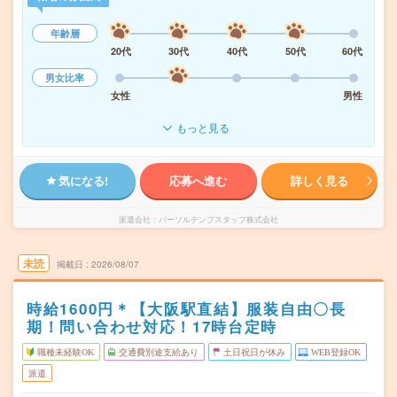
年齢層
20代
30代
40代
50代
60代
男女比率
女性
男性
もっと見る
気になる!
応募へ進む
詳しく見る
派遣会社
パーソルテンプスタッフ株式会社
未読
掲載日
2026/08/07
時給1600円＊【大阪駅直結】服装自由〇長
期！問い合わせ対応！17時台定時
職種未経験OK
交通費別途支給あり
土日祝日が休み
WEB登録OK
派遣