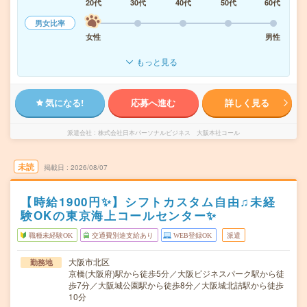
20代
30代
40代
50代
60代
男女比率
女性
男性
もっと見る
気になる!
応募へ進む
詳しく見る
派遣会社
株式会社日本パーソナルビジネス 大阪本社コール
未読
掲載日
2026/08/07
【時給1900円✨】シフトカスタム自由♫未経
験OKの東京海上コールセンター✨
職種未経験OK
交通費別途支給あり
WEB登録OK
派遣
大阪市北区
勤務地
京橋(大阪府)駅から徒歩5分／大阪ビジネスパーク駅から徒
歩7分／大阪城公園駅から徒歩8分／大阪城北詰駅から徒歩
10分