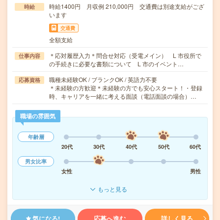
時給1400円 月収例 210,000円 交通費は別途支給がござ
時給
います
交通費
全額支給
＊応対履歴入力＊問合せ対応（受電メイン） L 市役所で
仕事内容
の手続きに必要な書類について L 市のイベント…
職種未経験OK / ブランクOK / 英語力不要
応募資格
＊未経験の方歓迎＊未経験の方でも安心スタート！・登録
時、キャリアを一緒に考える面談（電話面談の場合）…
職場の雰囲気
年齢層
20代
30代
40代
50代
60代
男女比率
女性
男性
もっと見る
気になる!
応募へ進む
詳しく見る