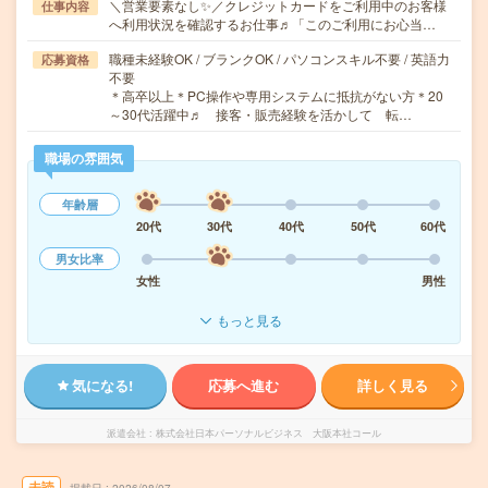
＼営業要素なし✨／クレジットカードをご利用中のお客様
仕事内容
へ利用状況を確認するお仕事♬「このご利用にお心当…
職種未経験OK / ブランクOK / パソコンスキル不要 / 英語力
応募資格
不要
＊高卒以上＊PC操作や専用システムに抵抗がない方＊20
～30代活躍中♬ 接客・販売経験を活かして 転…
職場の雰囲気
年齢層
20代
30代
40代
50代
60代
男女比率
女性
男性
もっと見る
気になる!
応募へ進む
詳しく見る
派遣会社
株式会社日本パーソナルビジネス 大阪本社コール
未読