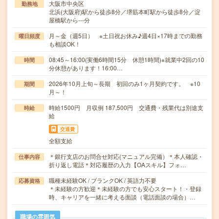
大阪市中央区
勤務地
北浜(大阪府)駅から徒歩8分／堺筋本町駅から徒歩8分／淀
屋橋駅から---分
月～金（週5日） ※土日祝お休み♪週4日×17時までの勤務
曜日頻度
も相談OK！
08:45～16:00(実働6時間15分 休憩1時間)※就業中2回の10
時間
分休憩があります！16:00…
2026年10月上旬～長期 初回のみ1ヶ月契約です。 ※10
期間
月～！
時給1500円 月収例 187,500円 交通費・残業代は別途支
時給
給
交通費
全額支給
＊銀行支店のお問合せ対応(マニュアル完備）＊本人確認・
仕事内容
折り返し電話＊対応履歴の入力【OAスキル】フォ…
職種未経験OK / ブランクOK / 英語力不要
応募資格
＊未経験の方歓迎＊未経験の方でも安心スタート！・登録
時、キャリアを一緒に考える面談（電話面談の場合）…
職場の雰囲気