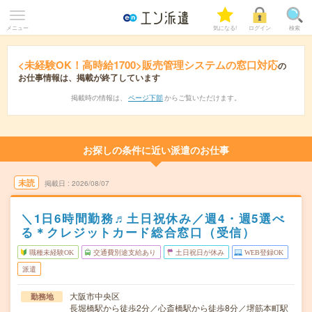
メニュー
気になる!
ログイン
検索
<未経験OK！高時給1700>販売管理システムの窓口対応
の
お仕事情報は、掲載が終了しています
掲載時の情報は、
ページ下部
からご覧いただけます。
お探しの条件に近い派遣のお仕事
未読
掲載日
2026/08/07
＼1日6時間勤務♬土日祝休み／週4・週5選べ
る＊クレジットカード総合窓口（受信）
職種未経験OK
交通費別途支給あり
土日祝日が休み
WEB登録OK
派遣
大阪市中央区
勤務地
長堀橋駅から徒歩2分／心斎橋駅から徒歩8分／堺筋本町駅