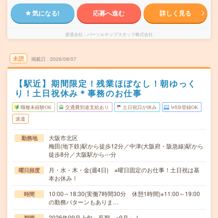
気になる!
応募へ進む
詳しく見る
派遣会社
パーソルテンプスタッフ株式会社
未読
掲載日
2026/08/07
【駅近】期間限定！残業ほぼなし！朝ゆっく
り！土日祝休み＊事務のお仕事
職種未経験OK
交通費別途支給あり
土日祝日が休み
WEB登録OK
派遣
大阪市北区
勤務地
梅田(地下鉄)駅から徒歩12分／中津(大阪府・阪急線)駅から
徒歩8分／大阪駅から---分
月・水・木・金(週4日) ※曜日固定のお仕事！土日祝は基
曜日頻度
本お休み！
10:00～18:30(実働7時間30分 休憩1時間)※11:00～19:00
時間
の勤務パターンもありま…
2026年09月上旬～長期 ※9月～！
期間