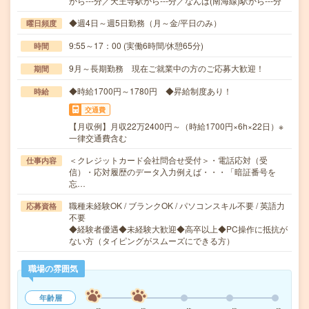
から---分／天王寺駅から---分／なんば(南海線)駅から---分
◆週4日～週5日勤務（月～金/平日のみ）
曜日頻度
9:55～17：00 (実働6時間/休憩65分)
時間
9月～長期勤務 現在ご就業中の方のご応募大歓迎！
期間
◆時給1700円～1780円 ◆昇給制度あり！
時給
交通費
【月収例】月収22万2400円～（時給1700円×6h×22日）※
一律交通費含む
＜クレジットカード会社問合せ受付＞・電話応対（受
仕事内容
信）・応対履歴のデータ入力例えば・・・「暗証番号を
忘…
職種未経験OK / ブランクOK / パソコンスキル不要 / 英語力
応募資格
不要
◆経験者優遇◆未経験大歓迎◆高卒以上◆PC操作に抵抗が
ない方（タイピングがスムーズにできる方）
職場の雰囲気
年齢層