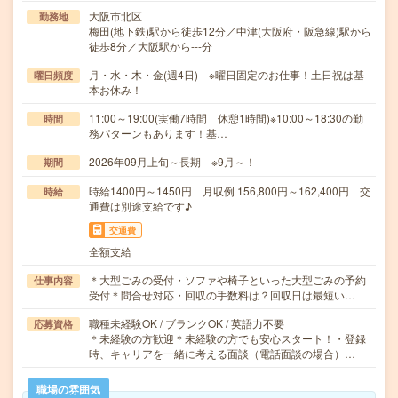
大阪市北区
勤務地
梅田(地下鉄)駅から徒歩12分／中津(大阪府・阪急線)駅から
徒歩8分／大阪駅から---分
月・水・木・金(週4日) ※曜日固定のお仕事！土日祝は基
曜日頻度
本お休み！
11:00～19:00(実働7時間 休憩1時間)※10:00～18:30の勤
時間
務パターンもあります！基…
2026年09月上旬～長期 ※9月～！
期間
時給1400円～1450円 月収例 156,800円～162,400円 交
時給
通費は別途支給です♪
交通費
全額支給
＊大型ごみの受付・ソファや椅子といった大型ごみの予約
仕事内容
受付＊問合せ対応・回収の手数料は？回収日は最短い…
職種未経験OK / ブランクOK / 英語力不要
応募資格
＊未経験の方歓迎＊未経験の方でも安心スタート！・登録
時、キャリアを一緒に考える面談（電話面談の場合）…
職場の雰囲気