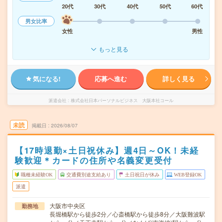
20代
30代
40代
50代
60代
男女比率
女性
男性
もっと見る
気になる!
応募へ進む
詳しく見る
派遣会社
株式会社日本パーソナルビジネス 大阪本社コール
未読
掲載日
2026/08/07
【17時退勤×土日祝休み】週4日～OK！未経
験歓迎＊カードの住所や名義変更受付
職種未経験OK
交通費別途支給あり
土日祝日が休み
WEB登録OK
派遣
大阪市中央区
勤務地
長堀橋駅から徒歩2分／心斎橋駅から徒歩8分／大阪難波駅