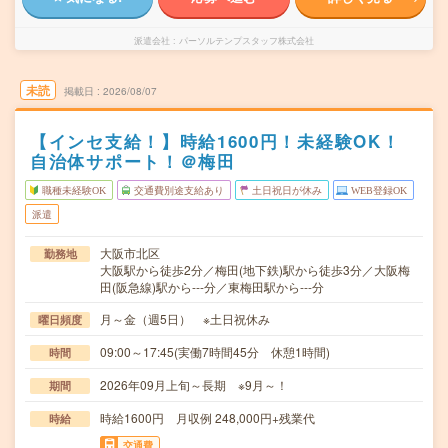
派遣会社
パーソルテンプスタッフ株式会社
未読
掲載日
2026/08/07
【インセ支給！】時給1600円！未経験OK！
自治体サポート！＠梅田
職種未経験OK
交通費別途支給あり
土日祝日が休み
WEB登録OK
派遣
大阪市北区
勤務地
大阪駅から徒歩2分／梅田(地下鉄)駅から徒歩3分／大阪梅
田(阪急線)駅から---分／東梅田駅から---分
月～金（週5日） ※土日祝休み
曜日頻度
09:00～17:45(実働7時間45分 休憩1時間)
時間
2026年09月上旬～長期 ※9月～！
期間
時給1600円 月収例 248,000円+残業代
時給
交通費