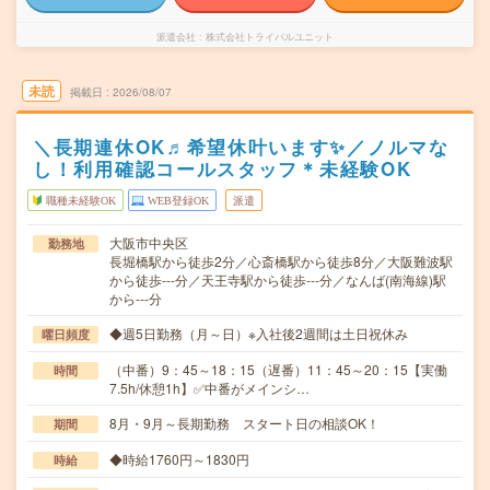
派遣会社
株式会社トライバルユニット
未読
掲載日
2026/08/07
＼長期連休OK♬希望休叶います✨／ノルマな
し！利用確認コールスタッフ＊未経験OK
職種未経験OK
WEB登録OK
派遣
大阪市中央区
勤務地
長堀橋駅から徒歩2分／心斎橋駅から徒歩8分／大阪難波駅
から徒歩---分／天王寺駅から徒歩---分／なんば(南海線)駅
から---分
◆週5日勤務（月～日）※入社後2週間は土日祝休み
曜日頻度
（中番）9：45～18：15（遅番）11：45～20：15【実働
時間
7.5h/休憩1h】✅中番がメインシ…
8月・9月～長期勤務 スタート日の相談OK！
期間
◆時給1760円～1830円
時給