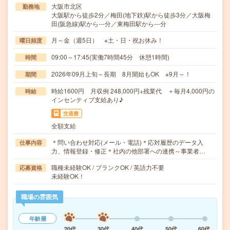
大阪市北区
勤務地
大阪駅から徒歩2分／梅田(地下鉄)駅から徒歩3分／大阪梅
田(阪急線)駅から---分／東梅田駅から---分
月～金（週5日） ※土・日・祝お休み！
曜日頻度
09:00～17:45(実働7時間45分 休憩1時間)
時間
2026年09月上旬～長期 8月開始もOK ※9月～！
期間
時給1600円 月収例 248,000円+残業代 ＋毎月4,000円の
時給
インセンティブ支給あり♪
交通費
全額支給
＊問い合わせ対応(メール・電話)＊応対履歴のデータ入
仕事内容
力、情報登録・修正＊社内の他部署への連携～事業者…
職種未経験OK / ブランクOK / 英語力不要
応募資格
未経験OK！
職場の雰囲気
年齢層
20代
30代
40代
50代
60代