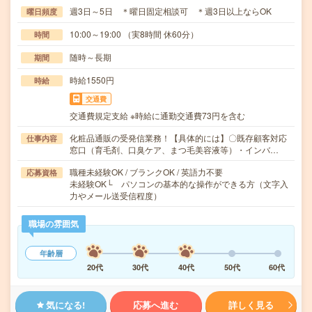
週3日～5日 ＊曜日固定相談可 ＊週3日以上ならOK
曜日頻度
10:00～19:00 （実8時間 休60分）
時間
随時～長期
期間
時給1550円
時給
交通費
交通費規定支給 ※時給に通勤交通費73円を含む
化粧品通販の受発信業務！【具体的には】〇既存顧客対応
仕事内容
窓口（育毛剤、口臭ケア、まつ毛美容液等）・インバ…
職種未経験OK / ブランクOK / 英語力不要
応募資格
未経験OK└ パソコンの基本的な操作ができる方（文字入
力やメール送受信程度）
職場の雰囲気
年齢層
20代
30代
40代
50代
60代
気になる!
応募へ進む
詳しく見る