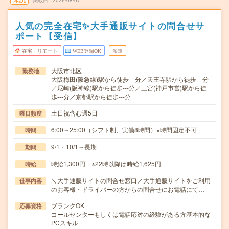
掲載日
2026/08/07
人気の完全在宅✨大手通販サイトの問合せサ
ポート【受信】
在宅・リモート
WEB登録OK
派遣
大阪市北区
勤務地
大阪梅田(阪急線)駅から徒歩---分／天王寺駅から徒歩---分
／尼崎(阪神線)駅から徒歩---分／三宮(神戸市営)駅から徒
歩---分／京都駅から徒歩---分
土日祝含む週5日
曜日頻度
6:00～25:00（シフト制、実働8時間）※時間固定不可
時間
9/1・10/1～長期
期間
時給1,300円 ※22時以降は時給1,625円
時給
＼大手通販サイトの問合せ窓口／大手通販サイトをご利用
仕事内容
のお客様・ドライバーの方からの問合せにお電話にて…
ブランクOK
応募資格
コールセンターもしくは電話応対の経験がある方基本的な
PCスキル