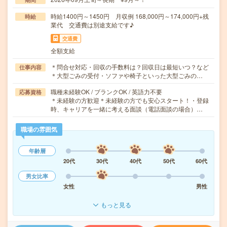
時給1400円～1450円 月収例 168,000円～174,000円+残
時給
業代 交通費は別途支給です♪
交通費
全額支給
＊問合せ対応・回収の手数料は？回収日は最短いつ？など
仕事内容
＊大型ごみの受付・ソファや椅子といった大型ごみの…
職種未経験OK / ブランクOK / 英語力不要
応募資格
＊未経験の方歓迎＊未経験の方でも安心スタート！・登録
時、キャリアを一緒に考える面談（電話面談の場合）…
職場の雰囲気
年齢層
20代
30代
40代
50代
60代
男女比率
女性
男性
もっと見る