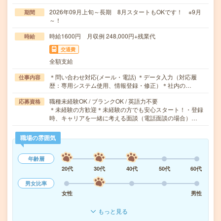
2026年09月上旬～長期 8月スタートもOKです！ ※9月
期間
～！
時給1600円 月収例 248,000円+残業代
時給
交通費
全額支給
＊問い合わせ対応(メール・電話) ＊データ入力（対応履
仕事内容
歴：専用システム使用、情報登録・修正）＊社内の…
職種未経験OK / ブランクOK / 英語力不要
応募資格
＊未経験の方歓迎＊未経験の方でも安心スタート！・登録
時、キャリアを一緒に考える面談（電話面談の場合）…
職場の雰囲気
年齢層
20代
30代
40代
50代
60代
男女比率
女性
男性
もっと見る