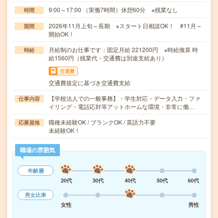
9:00～17:00 （実働7時間）休憩60分 ※残業なし
時間
2026年11月上旬～長期 ※スタート日相談OK！ #11月～
期間
開始OK！
月給制のお仕事です：固定月給 221200円 ※時給換算 時
時給
給1560円（残業代・交通費は別途支給あり）
交通費
交通費規定に基づき交通費支給
【学校法人での一般事務】・学生対応・データ入力・ファ
仕事内容
イリング・電話応対等アットホームな環境・非常に働…
職種未経験OK / ブランクOK / 英語力不要
応募資格
未経験OK！
職場の雰囲気
年齢層
20代
30代
40代
50代
60代
男女比率
女性
男性