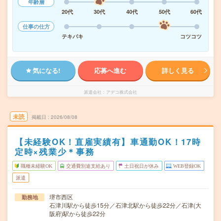
年齢層
20代
30代
40代
50代
60代
仕事の仕方
テキパキ
コツコツ
気になる!
応募へ進む
詳しく見る
派遣会社
アデコ株式会社
未読
掲載日
2026/08/08
【未経験OK！直雇実績有】車通勤OK！17時
定時×残業少＊事務
職種未経験OK
交通費別途支給あり
土日祝日が休み
WEB登録OK
派遣
堺市西区
勤務地
石津川駅から徒歩15分／石津北駅から徒歩22分／石津(大
阪府)駅から徒歩22分