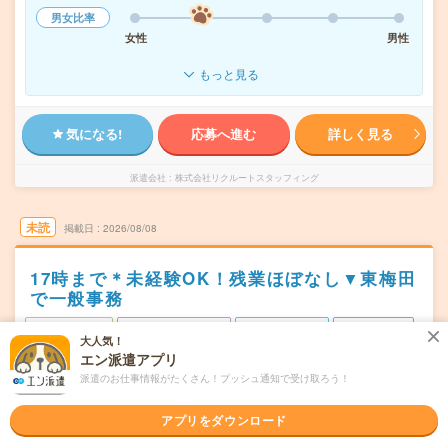
男女比率
女性
男性
もっと見る
気になる!
応募へ進む
詳しく見る
派遣会社
株式会社リクルートスタッフィング
未読
掲載日
2026/08/08
17時まで＊未経験OK！残業ほぼなし▼東梅田
で一般事務
職種未経験OK
交通費別途支給あり
土日祝日が休み
WEB登録OK
大人気！
派遣
エン派遣アプリ
派遣のお仕事情報がたくさん！プッシュ通知で受け取ろう！
大阪市北区
勤務地
東梅田駅から徒歩1分／梅田(地下鉄)駅から徒歩2分／大阪
アプリをダウンロード
駅から---分／西梅田駅から---分／大阪梅田(阪神線)駅から--
-分