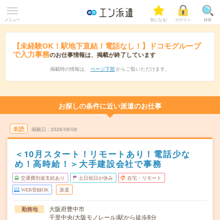
メニュー
気になる!
ログイン
検索
【未経験OK！駅地下直結！電話なし！】ドコモグループ
で入力事務
のお仕事情報は、掲載が終了しています
掲載時の情報は、
ページ下部
からご覧いただけます。
お探しの条件に近い派遣のお仕事
未読
掲載日
2026/08/08
＜10月スタート！リモートあり！電話少な
め！高時給！＞大手建設会社で事務
交通費別途支給あり
土日祝日が休み
在宅・リモート
WEB登録OK
派遣
大阪府豊中市
勤務地
千里中央(大阪モノレール)駅から徒歩8分