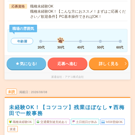
職種未経験OK
応募資格
職種未経験OK！【こんな方におススメ！まずはご応募くだ
さい／歓迎条件】PC基本操作できればOK！
職場の雰囲気
年齢層
20代
30代
40代
50代
60代
気になる!
応募へ進む
詳しく見る
派遣会社
アデコ株式会社
未読
掲載日
2026/08/08
未経験OK！【コツコツ】残業ほぼなし▼西梅
田で一般事務
職種未経験OK
交通費別途支給あり
土日祝日が休み
WEB登録OK
派遣