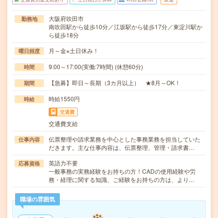
大阪府吹田市
勤務地
南吹田駅から徒歩10分／江坂駅から徒歩17分／東淀川駅か
ら徒歩18分
月～金※土日休み！
曜日頻度
9:00～17:00(実働:7時間) (休憩60分)
時間
【急募】即日～長期（3カ月以上） ★8月～OK！
期間
時給1550円
時給
交通費
交通費支給
伝票整理や請求業務を中心とした事務業務を担当していた
仕事内容
だきます。主な仕事内容は、伝票整理、管理・請求書…
英語力不要
応募資格
一般事務の実務経験をお持ちの方！CADの使用経験や労
務・経理に関する知識、ご経験をお持ちの方は、より…
職場の雰囲気