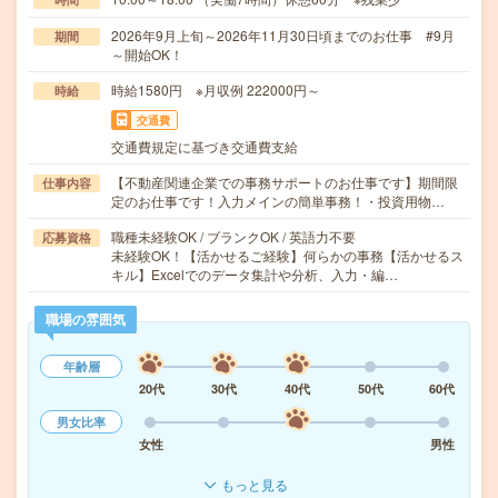
2026年9月上旬～2026年11月30日頃までのお仕事 #9月
期間
～開始OK！
時給1580円 ※月収例 222000円～
時給
交通費
交通費規定に基づき交通費支給
【不動産関連企業での事務サポートのお仕事です】期間限
仕事内容
定のお仕事です！入力メインの簡単事務！・投資用物…
職種未経験OK / ブランクOK / 英語力不要
応募資格
未経験OK！【活かせるご経験】何らかの事務【活かせるス
キル】Excelでのデータ集計や分析、入力・編…
職場の雰囲気
年齢層
20代
30代
40代
50代
60代
男女比率
女性
男性
もっと見る