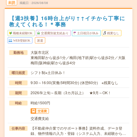
未読
掲載日
2026/08/08
【週3扶養】16時台上がり↑↑イチから丁寧に
教えてくれる！＊事務
職種未経験OK
交通費別途支給あり
土日祝日が休み
残業なし
WEB登録OK
派遣
大阪市北区
勤務地
東梅田駅から徒歩1分／梅田(地下鉄)駅から徒歩2分／大阪
梅田(阪神線)駅から徒歩4分
シフト制※土日休み！
曜日頻度
9:30～16:00(実働:5時間30分) (休憩60分) ※残業なし
時間
2026/9/上旬～長期（3カ月以上） ★9月～OK！
期間
時給1500円
時給
交通費
交通費支給
【不動産仲介業でのサポート事務】資料作成、データ登
仕事内容
録、物件情報の入力・登録（システム入力、未経験から…