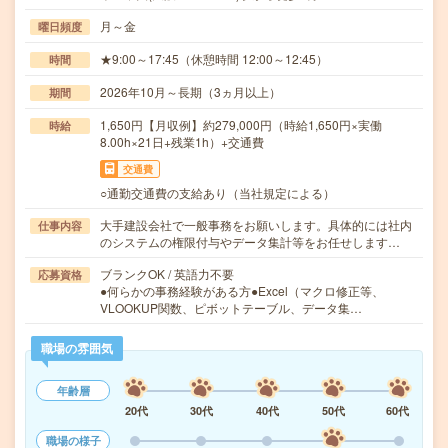
月～金
曜日頻度
★9:00～17:45（休憩時間 12:00～12:45）
時間
2026年10月～長期（3ヵ月以上）
期間
1,650円【月収例】約279,000円（時給1,650円×実働
時給
8.00h×21日+残業1h）+交通費
交通費
○通勤交通費の支給あり（当社規定による）
大手建設会社で一般事務をお願いします。具体的には社内
仕事内容
のシステムの権限付与やデータ集計等をお任せします…
ブランクOK / 英語力不要
応募資格
●何らかの事務経験がある方●Excel（マクロ修正等、
VLOOKUP関数、ピボットテーブル、データ集…
職場の雰囲気
年齢層
20代
30代
40代
50代
60代
職場の様子