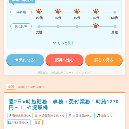
年齢層
20代
30代
40代
50代
60代
男女比率
女性
男性
もっと見る
気になる!
応募へ進む
詳しく見る
派遣会社
株式会社リクルートスタッフィング
未読
掲載日
2026/08/08
週2日×時短勤務！事務＋受付業務！時給1270
円～！ ＠淀屋橋
職種未経験OK
交通費別途支給あり
土日祝日が休み
残業なし
WEB登録OK
派遣