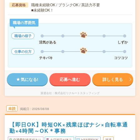
職種未経験OK / ブランクOK / 英語力不要
応募資格
■未経験OK！
職場の雰囲気
職場の様子
活気がある
しずか
仕事の仕方
テキパキ
コツコツ
気になる!
応募へ進む
詳しく見る
派遣会社
株式会社リクルートスタッフィング
未読
掲載日
2026/08/08
【即日OK】時短OK×残業ほぼナシ×自転車通
勤×4時間～OK＊事務
交通費別途支給あり
土日祝日が休み
WEB登録OK
派遣