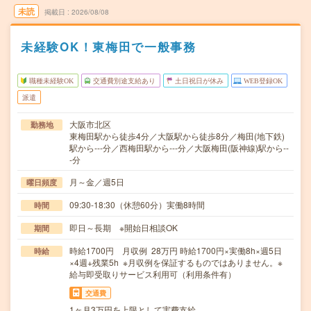
未読
掲載日
2026/08/08
未経験OK！東梅田で一般事務
職種未経験OK
交通費別途支給あり
土日祝日が休み
WEB登録OK
派遣
大阪市北区
勤務地
東梅田駅から徒歩4分／大阪駅から徒歩8分／梅田(地下鉄)
駅から---分／西梅田駅から---分／大阪梅田(阪神線)駅から--
-分
月～金／週5日
曜日頻度
09:30-18:30（休憩60分）実働8時間
時間
即日～長期 ※開始日相談OK
期間
時給1700円 月収例 28万円 時給1700円×実働8h×週5日
時給
×4週+残業5h ※月収例を保証するものではありません。※
給与即受取りサービス利用可（利用条件有）
交通費
1ヶ月3万円を上限として実費支給