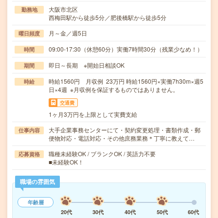
大阪市北区
勤務地
西梅田駅から徒歩5分／肥後橋駅から徒歩5分
月～金／週5日
曜日頻度
09:00-17:30（休憩60分）実働7時間30分（残業少なめ！）
時間
即日～長期 ※開始日相談OK
期間
時給1560円 月収例 23万円 時給1560円×実働7h30m×週5
時給
日×4週 ※月収例を保証するものではありません。
交通費
1ヶ月3万円を上限として実費支給
大手企業事務センターにて・契約変更処理・書類作成・郵
仕事内容
便物対応・電話対応・その他庶務業務＊丁寧に教えて…
職種未経験OK / ブランクOK / 英語力不要
応募資格
■未経験OK！
職場の雰囲気
年齢層
20代
30代
40代
50代
60代