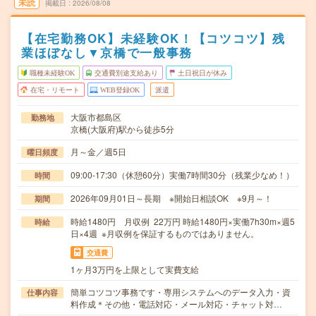
未読
掲載日
2026/08/08
【在宅勤務OK】未経験OK！【コツコツ】残
業ほぼなし▼京橋で一般事務
職種未経験OK
交通費別途支給あり
土日祝日が休み
在宅・リモート
WEB登録OK
派遣
大阪市都島区
勤務地
京橋(大阪府)駅から徒歩5分
月～金／週5日
曜日頻度
09:00-17:30（休憩60分）実働7時間30分（残業少なめ！）
時間
2026年09月01日～長期 ※開始日相談OK ※9月～！
期間
時給1480円 月収例 22万円 時給1480円×実働7h30m×週5
時給
日×4週 ※月収例を保証するものではありません。
交通費
1ヶ月3万円を上限として実費支給
簡単コツコツ事務です・専用システムへのデータ入力・資
仕事内容
料作成＊その他・電話対応・メール対応・チャット対…