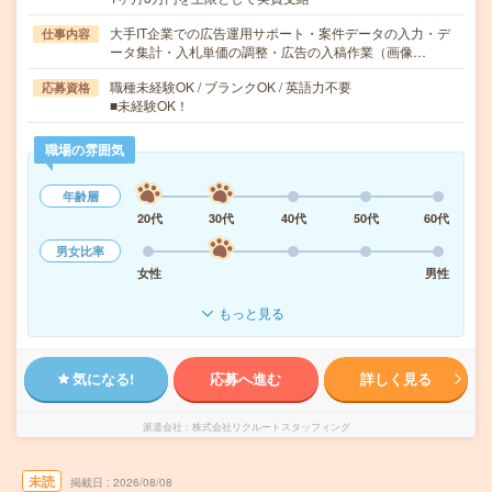
大手IT企業での広告運用サポート・案件データの入力・デ
仕事内容
ータ集計・入札単価の調整・広告の入稿作業（画像…
職種未経験OK / ブランクOK / 英語力不要
応募資格
■未経験OK！
職場の雰囲気
年齢層
20代
30代
40代
50代
60代
男女比率
女性
男性
もっと見る
気になる!
応募へ進む
詳しく見る
派遣会社
株式会社リクルートスタッフィング
未読
掲載日
2026/08/08