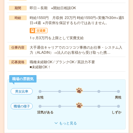
即日～長期 ※開始日相談OK
期間
時給1550円 月収例 23万円 時給1550円×実働7h30m×週5
時給
日×4週 ※月収例を保証するものではありません。
交通費
1ヶ月3万円を上限として実費支給
大手通信キャリアでのコツコツ事務のお仕事・システム入
仕事内容
力（ALADIN）→法人のお客様から受け取った携…
職種未経験OK / ブランクOK / 英語力不要
応募資格
■未経験OK！
職場の雰囲気
男女比率
女性
男性
職場の様子
活気がある
しずか
もっと見る