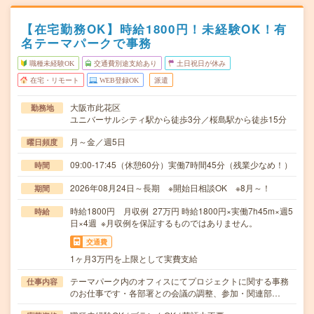
【在宅勤務OK】時給1800円！未経験OK！有
名テーマパークで事務
職種未経験OK
交通費別途支給あり
土日祝日が休み
在宅・リモート
WEB登録OK
派遣
大阪市此花区
勤務地
ユニバーサルシティ駅から徒歩3分／桜島駅から徒歩15分
月～金／週5日
曜日頻度
09:00-17:45（休憩60分）実働7時間45分（残業少なめ！）
時間
2026年08月24日～長期 ※開始日相談OK ※8月～！
期間
時給1800円 月収例 27万円 時給1800円×実働7h45m×週5
時給
日×4週 ※月収例を保証するものではありません。
交通費
1ヶ月3万円を上限として実費支給
テーマパーク内のオフィスにてプロジェクトに関する事務
仕事内容
のお仕事です・各部署との会議の調整、参加・関連部…