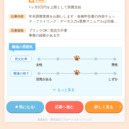
交通費
1ヶ月3万円を上限として実費支給
年末調整業務をお願いします・各種申告書の内容チェッ
仕事内容
ク・ファイリング・データ入力※業務マニュアルは完備…
ブランクOK / 英語力不要
応募資格
事務の経験がある方
職場の雰囲気
男女比率
女性
男性
職場の様子
活気がある
しずか
もっと見る
気になる!
応募へ進む
詳しく見る
派遣会社
株式会社リクルートスタッフィング