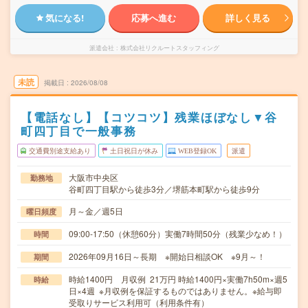
気になる!
応募へ進む
詳しく見る
派遣会社
株式会社リクルートスタッフィング
未読
掲載日
2026/08/08
【電話なし】【コツコツ】残業ほぼなし▼谷
町四丁目で一般事務
交通費別途支給あり
土日祝日が休み
WEB登録OK
派遣
大阪市中央区
勤務地
谷町四丁目駅から徒歩3分／堺筋本町駅から徒歩9分
月～金／週5日
曜日頻度
09:00-17:50（休憩60分）実働7時間50分（残業少なめ！）
時間
2026年09月16日～長期 ※開始日相談OK ※9月～！
期間
時給1400円 月収例 21万円 時給1400円×実働7h50m×週5
時給
日×4週 ※月収例を保証するものではありません。※給与即
受取りサービス利用可（利用条件有）