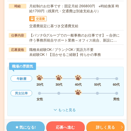
月給制のお仕事です：固定月給 266800円 ※時給換算 時
時給
給1700円（残業代・交通費は別途支給あり）
交通費
交通費規定に基づき交通費支給
【パソナGグループでの一般事務のお仕事です】～合併に
仕事内容
伴う事務所統合サポート業務～オフィス統合、新設に…
職種未経験OK / ブランクOK / 英語力不要
応募資格
未経験OK！【活かせるご経験】何らかの事務
職場の雰囲気
年齢層
20代
30代
40代
50代
60代
男女比率
女性
男性
もっと見る
気になる!
応募へ進む
詳しく見る