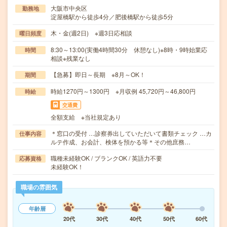
大阪市中央区
勤務地
淀屋橋駅から徒歩4分／肥後橋駅から徒歩5分
木・金(週2日) ※週3日応相談
曜日頻度
8:30～13:00(実働4時間30分 休憩なし)※8時・9時始業応
時間
相談※残業なし
【急募】即日～長期 ※8月～OK！
期間
時給1270円～1300円 ※月収例 45,720円～46,800円
時給
交通費
全額支給 ※当社規定あり
＊窓口の受付 …診察券出していただいて書類チェック …カ
仕事内容
ルテ作成、お会計、検体を預かる等＊その他庶務…
職種未経験OK / ブランクOK / 英語力不要
応募資格
未経験OK！
職場の雰囲気
年齢層
20代
30代
40代
50代
60代