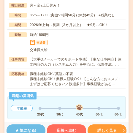
月～金※土日休み！
曜日頻度
8:25～17:00(実働:7時間50分) (休憩45分) ※残業なし
時間
2026/9/上旬～長期（3カ月以上） ★9月～OK！
期間
時給1600円
時給
交通費
交通費支給
【大手Gメーカーでのサポート事務】【主な仕事内容】注
仕事内容
文内容の入力（システム入力）を中心に、伝票作成、…
職種未経験OK / 英語力不要
応募資格
職種未経験OK！業界未経験OK！【こんな方におススメ！
まずはご応募ください／歓迎条件】事務経験がある…
職場の雰囲気
年齢層
20代
30代
40代
50代
60代
気になる!
応募へ進む
詳しく見る