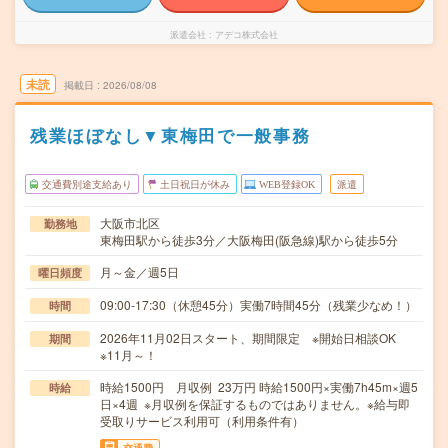
派遣会社
アデコ株式会社
未読
掲載日
2026/08/08
残業ほぼなし▼東梅田で一般事務
交通費別途支給あり
土日祝日が休み
WEB登録OK
派遣
大阪市北区
勤務地
東梅田駅から徒歩3分／大阪梅田(阪急線)駅から徒歩5分
月～金／週5日
曜日頻度
09:00-17:30（休憩45分）実働7時間45分（残業少なめ！）
時間
2026年11月02日スタート、期間限定 ※開始日相談OK
期間
※11月～！
時給1500円 月収例 23万円 時給1500円×実働7h45m×週5
時給
日×4週 ※月収例を保証するものではありません。※給与即
受取りサービス利用可（利用条件有）