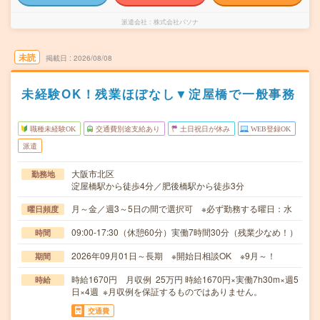
派遣会社
株式会社パソナ
未読
掲載日
2026/08/08
未経験OK！残業ほぼなし▼淀屋橋で一般事務
職種未経験OK
交通費別途支給あり
土日祝日が休み
WEB登録OK
派遣
大阪市北区
勤務地
淀屋橋駅から徒歩4分／肥後橋駅から徒歩3分
月～金／週3～5日の間で選択可 ※必ず勤務する曜日：水
曜日頻度
09:00-17:30（休憩60分）実働7時間30分（残業少なめ！）
時間
2026年09月01日～長期 ※開始日相談OK ※9月～！
期間
時給1670円 月収例 25万円 時給1670円×実働7h30m×週5
時給
日×4週 ※月収例を保証するものではありません。
交通費