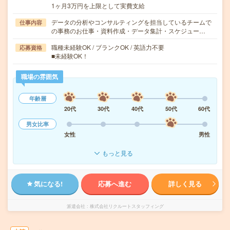
1ヶ月3万円を上限として実費支給
データの分析やコンサルティングを担当しているチームで
仕事内容
の事務のお仕事・資料作成・データ集計・スケジュー…
職種未経験OK / ブランクOK / 英語力不要
応募資格
■未経験OK！
職場の雰囲気
年齢層
20代
30代
40代
50代
60代
男女比率
女性
男性
もっと見る
気になる!
応募へ進む
詳しく見る
派遣会社
株式会社リクルートスタッフィング