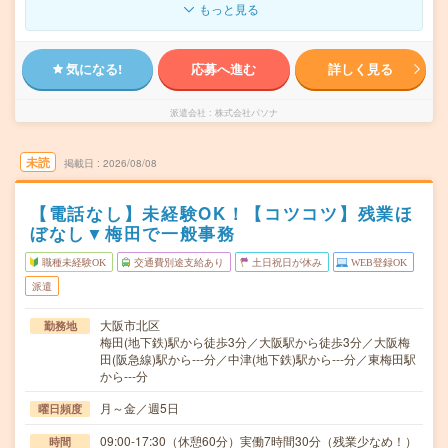
もっと見る
気になる!
応募へ進む
詳しく見る
派遣会社
株式会社パソナ
未読
掲載日
2026/08/08
【電話なし】未経験OK！【コツコツ】残業ほ
ぼなし▼梅田で一般事務
職種未経験OK
交通費別途支給あり
土日祝日が休み
WEB登録OK
派遣
大阪市北区
勤務地
梅田(地下鉄)駅から徒歩3分／大阪駅から徒歩3分／大阪梅
田(阪急線)駅から---分／中津(地下鉄)駅から---分／東梅田駅
から---分
月～金／週5日
曜日頻度
09:00-17:30（休憩60分）実働7時間30分（残業少なめ！）
時間