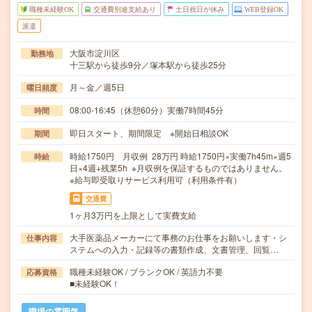
職種未経験OK
交通費別途支給あり
土日祝日が休み
WEB登録OK
派遣
大阪市淀川区
勤務地
十三駅から徒歩9分／塚本駅から徒歩25分
月～金／週5日
曜日頻度
08:00-16:45（休憩60分）実働7時間45分
時間
即日スタート、期間限定 ※開始日相談OK
期間
時給1750円 月収例 28万円 時給1750円×実働7h45m×週5
時給
日×4週+残業5h ※月収例を保証するものではありません。
※給与即受取りサービス利用可（利用条件有）
交通費
1ヶ月3万円を上限として実費支給
大手医薬品メーカーにて事務のお仕事をお願いします・シ
仕事内容
ステムへの入力・記録等の書類作成、文書管理、回覧…
職種未経験OK / ブランクOK / 英語力不要
応募資格
■未経験OK！
職場の雰囲気