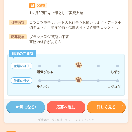
交通費
1ヶ月3万円を上限として実費支給
コツコツ事務サポートのお仕事をお願いします・データ不
仕事内容
備チェック・発注登録・伝票送付・契約書チェック・…
ブランクOK / 英語力不要
応募資格
事務の経験がある方
職場の雰囲気
職場の様子
活気がある
しずか
仕事の仕方
テキパキ
コツコツ
気になる!
応募へ進む
詳しく見る
派遣会社
株式会社リクルートスタッフィング