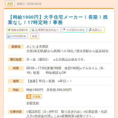
未読
掲載日
2026/08/08
【時給1900円】大手住宅メーカー！長期！残
業なし！17時定時！事務
職種未経験OK
交通費別途支給あり
土日祝日が休み
残業なし
WEB登録OK
派遣
さいたま市西区
勤務地
大宮(埼玉県)駅から民間バス18分／西大宮駅から徒歩32分
月～金（週5日） ※土日祝はお休みです。
曜日頻度
09:00～17:00(実働7時間 休憩1時間)※フルタイム（9-
時間
18）歓迎 時短相談もOK
【急募】即日～長期 ※即日～！
期間
時給1900円 月収例 266,000円
時給
交通費
全額支給
○電話対応（3～4件/日 取り次ぎのみ）○伝票起票・仕訳
仕事内容
入力○売掛金の消しこみ○経費精算※使用ソフト…