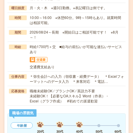
月・火・木 ※週3日勤務。※表記曜日は例です。
曜日頻度
10:00～16:00 ※休憩60分。9時～15時もあり。就業時間
時間
は相談可能。
2026/08/24～長期 ※開始日はご相談可能です！ ※8月
期間
～！
時給1700円＋交 ■給与の前払いが可能な速払いサービス
時給
あり
交通費
交通費支給あり
＊弥生会計への入力（領収書・経費データ） ＊Excelフォ
仕事内容
ーマットへのデータ入力 ＊来客対応 ＊電話…
職種未経験OK / ブランクOK / 英語力不要
応募資格
未経験OK！【必要なOAスキル】Word（作表）・
Excel（グラフ作成） #初めての派遣歓迎
職場の雰囲気
年齢層
20代
30代
40代
50代
60代