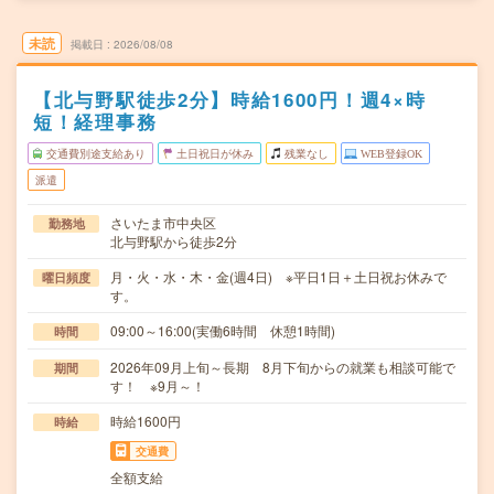
未読
掲載日
2026/08/08
【北与野駅徒歩2分】時給1600円！週4×時
短！経理事務
交通費別途支給あり
土日祝日が休み
残業なし
WEB登録OK
派遣
さいたま市中央区
勤務地
北与野駅から徒歩2分
月・火・水・木・金(週4日) ※平日1日＋土日祝お休みで
曜日頻度
す。
09:00～16:00(実働6時間 休憩1時間)
時間
2026年09月上旬～長期 8月下旬からの就業も相談可能で
期間
す！ ※9月～！
時給1600円
時給
交通費
全額支給