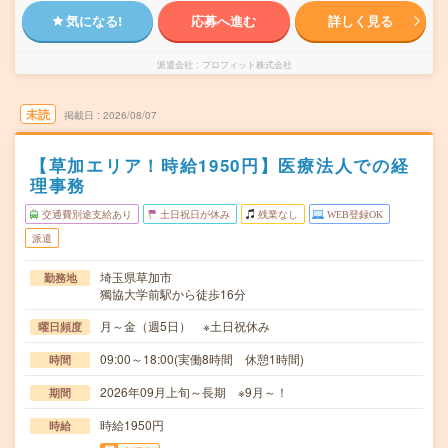
気になる!
応募へ進む
詳しく見る
派遣会社
プロフィット株式会社
未読
掲載日
2026/08/07
【草加エリア！時給1950円】医療法人での経
理事務
交通費別途支給あり
土日祝日が休み
残業なし
WEB登録OK
派遣
埼玉県草加市
勤務地
獨協大学前駅から徒歩16分
月～金（週5日） ※土日祝休み
曜日頻度
09:00～18:00(実働8時間 休憩1時間)
時間
2026年09月上旬～長期 ※9月～！
期間
時給1950円
時給