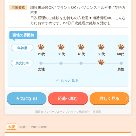
職種未経験OK / ブランクOK / パソコンスキル不要 / 英語力
応募資格
不要
日次経理のご経験をお持ちの方歓迎▼補足情報○o。こんな
方におすすめです。o○◎日次経理の経験を活かし…
職場の雰囲気
年齢層
20代
30代
40代
50代
60代
男女比率
女性
男性
もっと見る
気になる!
応募へ進む
詳しく見る
派遣会社
パーソルテンプスタッフ株式会社 首都圏
未読
掲載日
2026/08/08