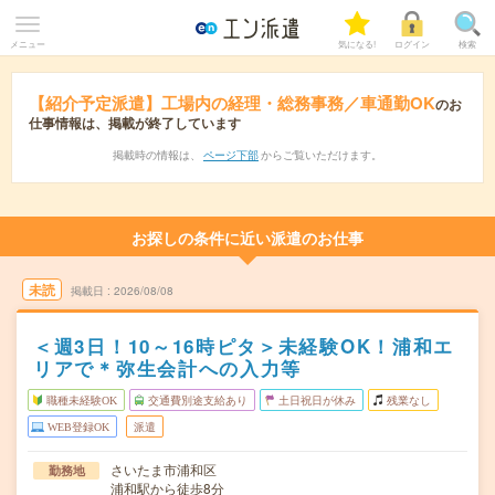
メニュー
気になる!
ログイン
検索
【紹介予定派遣】工場内の経理・総務事務／車通勤OK
のお
仕事情報は、掲載が終了しています
掲載時の情報は、
ページ下部
からご覧いただけます。
お探しの条件に近い派遣のお仕事
未読
掲載日
2026/08/08
＜週3日！10～16時ピタ＞未経験OK！浦和エ
リアで＊弥生会計への入力等
職種未経験OK
交通費別途支給あり
土日祝日が休み
残業なし
WEB登録OK
派遣
さいたま市浦和区
勤務地
浦和駅から徒歩8分