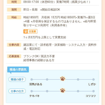
09:00-17:00（休憩60分）実働7時間（残業少なめ！）
時間
即日～長期 ※開始日相談OK
期間
時給1850円 月収例 15万円 時給1850円×実働7h×週3日
時給
×4週 ※月収例を保証するものではありません。※給与即受
取りサービス利用可（利用条件有）
交通費
1ヶ月3万円を上限として実費支給
建設業にて・請求処理・決算補助・システム入力・資料作
仕事内容
成・電話対応
ブランクOK / 英語力不要
応募資格
経理事務の経験がある方
職場の雰囲気
職場の様子
活気がある
しずか
仕事の仕方
テキパキ
コツコツ