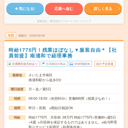
気になる!
応募へ進む
詳しく見る
派遣会社
株式会社リクルートスタッフィング
未読
掲載日
2026/08/08
時給1775円！残業ほぼなし▼服装自由＊【社
員前提】南浦和で経理事務
交通費別途支給あり
土日祝日が休み
WEB登録OK
紹介予定派遣
さいたま市南区
勤務地
南浦和駅から徒歩3分
月～金／週5日
曜日頻度
09:00-18:00（休憩60分）実働8時間（残業少なめ！）
時間
即日～長期 ※開始日相談OK
期間
時給1775円 月収例 28万円 時給1775円×実働8h×週5日
時給
×4週 ※月収例を保証するものではありません。※給与即受
取りサービス利用可（利用条件有）