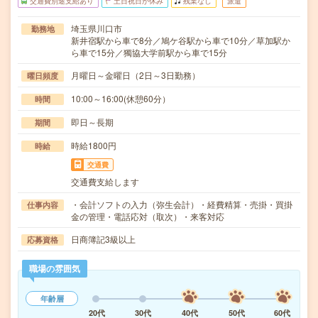
交通費別途支給あり
土日祝日が休み
残業なし
派遣
埼玉県川口市
勤務地
新井宿駅から車で8分／鳩ケ谷駅から車で10分／草加駅か
ら車で15分／獨協大学前駅から車で15分
月曜日～金曜日（2日～3日勤務）
曜日頻度
10:00～16:00(休憩60分）
時間
即日～長期
期間
時給1800円
時給
交通費
交通費支給します
・会計ソフトの入力（弥生会計）・経費精算・売掛・買掛
仕事内容
金の管理・電話応対（取次）・来客対応
日商簿記3級以上
応募資格
職場の雰囲気
年齢層
20代
30代
40代
50代
60代