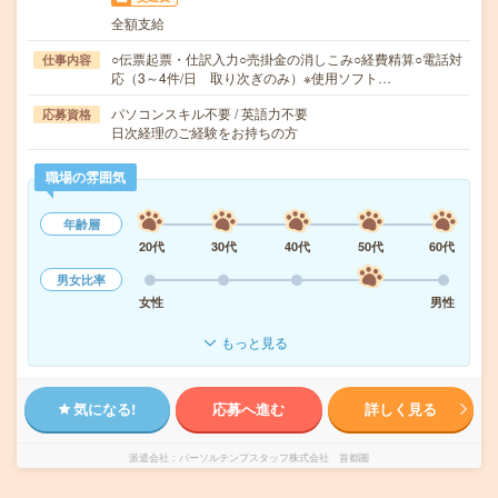
全額支給
○伝票起票・仕訳入力○売掛金の消しこみ○経費精算○電話対
仕事内容
応（3～4件/日 取り次ぎのみ）※使用ソフト…
パソコンスキル不要 / 英語力不要
応募資格
日次経理のご経験をお持ちの方
職場の雰囲気
年齢層
20代
30代
40代
50代
60代
男女比率
女性
男性
もっと見る
気になる!
応募へ進む
詳しく見る
派遣会社
パーソルテンプスタッフ株式会社 首都圏