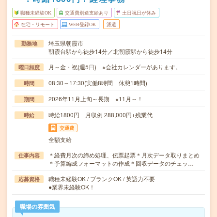
職種未経験OK
交通費別途支給あり
土日祝日が休み
在宅・リモート
WEB登録OK
派遣
埼玉県朝霞市
勤務地
朝霞台駅から徒歩14分／北朝霞駅から徒歩14分
月～金・祝(週5日) ※会社カレンダーがあります。
曜日頻度
08:30～17:30(実働8時間 休憩1時間)
時間
2026年11月上旬～長期 ※11月～！
期間
時給1800円 月収例 288,000円+残業代
時給
交通費
全額支給
＊経費月次の締め処理、伝票起票＊月次データ取りまとめ
仕事内容
＊予算編成フォーマットの作成＊回収データのチェッ…
職種未経験OK / ブランクOK / 英語力不要
応募資格
●業界未経験OK！
職場の雰囲気