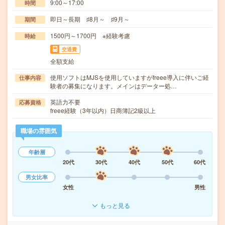
9:00～17:00
時間
即日～長期 ♯8月～ ♯9月～
期間
1500円～1700円 ※経験考慮
時給
交通費
全額支給
使用ソフトはMJSを使用していますがfreee導入に伴いご経
仕事内容
験者の募集になります。メインはデーター処…
英語力不要
応募資格
freee経験（3年以内）日商簿記2級以上
職場の雰囲気
年齢層
20代
30代
40代
50代
60代
男女比率
女性
男性
もっと見る