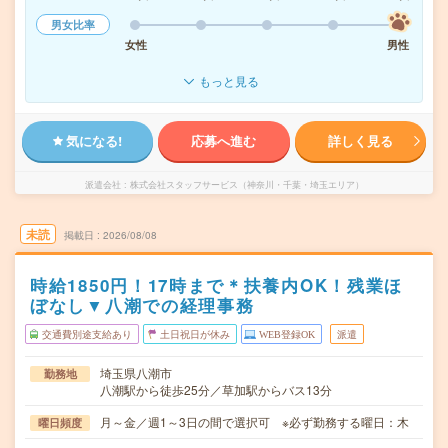
男女比率
女性
男性
もっと見る
気になる!
応募へ進む
詳しく見る
派遣会社
株式会社スタッフサービス（神奈川・千葉・埼玉エリア）
未読
掲載日
2026/08/08
時給1850円！17時まで＊扶養内OK！残業ほ
ぼなし▼八潮での経理事務
交通費別途支給あり
土日祝日が休み
WEB登録OK
派遣
埼玉県八潮市
勤務地
八潮駅から徒歩25分／草加駅からバス13分
月～金／週1～3日の間で選択可 ※必ず勤務する曜日：木
曜日頻度