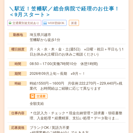
＼駅近！笠幡駅／総合病院で経理のお仕事！
＜9月スタート＞
交通費別途支給あり
WEB登録OK
派遣
埼玉県川越市
勤務地
笠幡駅から徒歩1分
月・火・水・木・金・土(週5日) ※日曜・祝日＋平日もう1
曜日頻度
日お休み♪(土曜日のお休みご相談ください)
08:50～17:00(実働7時間10分 休憩1時間)
時間
2026年09月上旬～長期 ※9月～！
期間
時給1550円～1600円 月収例 222,270円～229,440円+残
時給
業代 お時間給はご経験に応じて異なります
交通費
全額支給
＊仕訳入力・チェック＊現金出納管理＊請求書・領収書整
仕事内容
理、入金処理＊経費精算、支払い処理＊データ取りま…
ブランクOK / 英語力不要
応募資格
※経理業務のご経験が少しでもある方