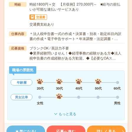
時給1800円＋交 【月収例】270,000円～ ■給与の前払
時給
いが可能な速払いサービスあり
交通費
交通費支給あり
＊法人税申告書一式の作成＊決算書・別表・勘定科目内訳
仕事内容
書の作成＊電子申告サポート＊年末調整・法定調書・…
ブランクOK / 英語力不要
応募資格
◆業界経験問いません！◆経理事務の経験がある方◆法人
税申告書の作成経験がある方歓迎。◆【必要なOAス…
職場の雰囲気
年齢層
20代
30代
40代
50代
60代
男女比率
女性
男性
もっと見る
気になる!
応募へ進む
詳しく見る