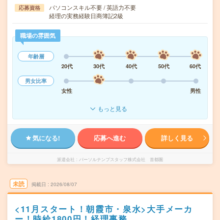
パソコンスキル不要 / 英語力不要
応募資格
経理の実務経験日商簿記2級
職場の雰囲気
年齢層
20代
30代
40代
50代
60代
男女比率
女性
男性
もっと見る
気になる!
応募へ進む
詳しく見る
派遣会社
パーソルテンプスタッフ株式会社 首都圏
未読
掲載日
2026/08/07
<11月スタート！朝霞市・泉水>大手メーカ
ー！時給1800円！経理事務