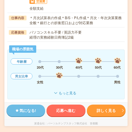
交通費
全額支給
＊月次試算表の作成＊B/S・P/L作成＊月次・年次決算業務
仕事内容
全般＊銀行との折衝窓口および対応業務
パソコンスキル不要 / 英語力不要
応募資格
経理の実務経験日商簿記2級
職場の雰囲気
年齢層
20代
30代
40代
50代
60代
男女比率
女性
男性
もっと見る
気になる!
応募へ進む
詳しく見る
派遣会社
パーソルテンプスタッフ株式会社 首都圏