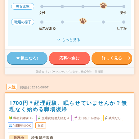
男女比率
女性
男性
職場の様子
活気がある
しずか
もっと見る
気になる!
応募へ進む
詳しく見る
派遣会社
パーソルテンプスタッフ株式会社 首都圏
未読
掲載日
2026/08/07
1700円＊経理経験、眠らせていませんか？無
理なく始める職場復帰
職種未経験OK
交通費別途支給あり
土日祝日が休み
残業なし
WEB登録OK
派遣
埼玉県所沢市
勤務地