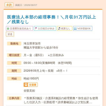
未読
掲載日
2026/08/07
医療法人本部の経理事務！＼月収31万円以上
／残業なし
交通費別途支給あり
土日祝日が休み
残業なし
WEB登録OK
派遣
埼玉県草加市
勤務地
獨協大学前駅から徒歩16分
月～金（週5日） ※土日祝休み
曜日頻度
09:00～18:00(実働8時間 休憩1時間)
時間
2026年09月上旬～長期 ※9月～！
期間
時給1950円
時給
交通費
全額支給
＊医療系3施設・介護系9施設の経理業務＊弥生会計を使用
仕事内容
した仕訳入力・伝票処理＊請求書確認および支払業…