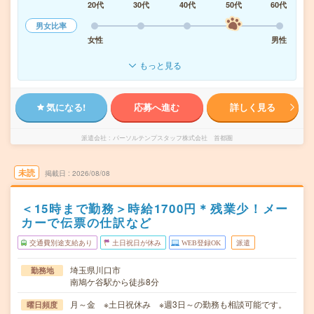
20代
30代
40代
50代
60代
男女比率
女性
男性
もっと見る
気になる!
応募へ進む
詳しく見る
派遣会社
パーソルテンプスタッフ株式会社 首都圏
未読
掲載日
2026/08/08
＜15時まで勤務＞時給1700円＊残業少！メー
カーで伝票の仕訳など
交通費別途支給あり
土日祝日が休み
WEB登録OK
派遣
埼玉県川口市
勤務地
南鳩ケ谷駅から徒歩8分
月～金 ※土日祝休み ※週3日～の勤務も相談可能です。
曜日頻度