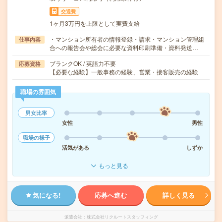
交通費
1ヶ月3万円を上限として実費支給
・マンション所有者の情報登録・請求・マンション管理組
仕事内容
合への報告会や総会に必要な資料印刷準備・資料発送…
ブランクOK / 英語力不要
応募資格
【必要な経験】一般事務の経験、営業・接客販売の経験
職場の雰囲気
男女比率
女性
男性
職場の様子
活気がある
しずか
もっと見る
気になる!
応募へ進む
詳しく見る
派遣会社
株式会社リクルートスタッフィング