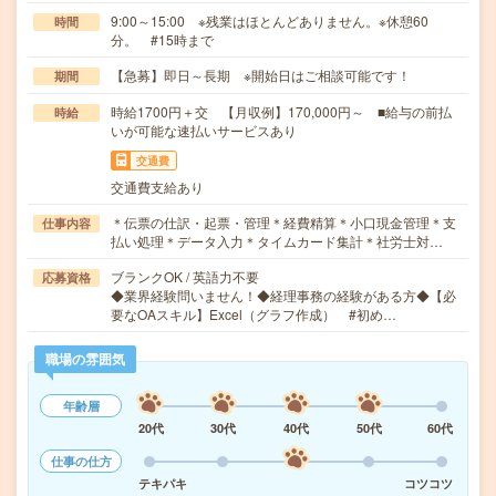
9:00～15:00 ※残業はほとんどありません。※休憩60
時間
分。 #15時まで
【急募】即日～長期 ※開始日はご相談可能です！
期間
時給1700円＋交 【月収例】170,000円～ ■給与の前払
時給
いが可能な速払いサービスあり
交通費
交通費支給あり
＊伝票の仕訳・起票・管理＊経費精算＊小口現金管理＊支
仕事内容
払い処理＊データ入力＊タイムカード集計＊社労士対…
ブランクOK / 英語力不要
応募資格
◆業界経験問いません！◆経理事務の経験がある方◆【必
要なOAスキル】Excel（グラフ作成） #初め…
職場の雰囲気
年齢層
20代
30代
40代
50代
60代
仕事の仕方
テキパキ
コツコツ