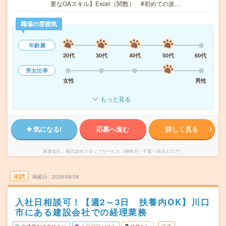
要なOAスキル】Excel（関数） #初めての派…
職場の雰囲気
年齢層
20代
30代
40代
50代
60代
男女比率
女性
男性
もっと見る
気になる!
応募へ進む
詳しく見る
派遣会社
株式会社スタッフサービス（神奈川・千葉・埼玉エリア）
未読
掲載日
2026/08/08
入社日相談可！【週2～3日 扶養内OK】川口
市にある建設会社での経理業務