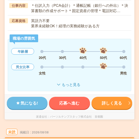
＊仕訳入力（PCA会計）＊通帳記帳（銀行への外出）＊決
仕事内容
算書類の作成サポート＊固定資産の管理＊電話対応…
英語力不要
応募資格
業界未経験OK！経理の実務経験がある方
職場の雰囲気
年齢層
20代
30代
40代
50代
60代
男女比率
女性
男性
もっと見る
気になる!
応募へ進む
詳しく見る
派遣会社
パーソルテンプスタッフ株式会社 首都圏
未読
掲載日
2026/08/08