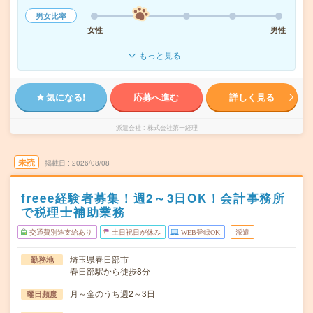
男女比率
女性
男性
もっと見る
気になる!
応募へ進む
詳しく見る
派遣会社
株式会社第一経理
未読
掲載日
2026/08/08
freee経験者募集！週2～3日OK！会計事務所
で税理士補助業務
交通費別途支給あり
土日祝日が休み
WEB登録OK
派遣
埼玉県春日部市
勤務地
春日部駅から徒歩8分
月～金のうち週2～3日
曜日頻度