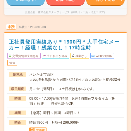
派遣会社
株式会社スタッフサービス（神奈川・千葉・埼玉エリア）
未読
掲載日
2026/08/08
正社員登用実績あり＊1900円＊大手住宅メー
カー！経理！残業なし！17時定時
交通費別途支給あり
土日祝日が休み
残業なし
WEB登録OK
派遣
さいたま市西区
勤務地
大宮(埼玉県)駅から民間バス18分／西大宮駅から徒歩32分
月～金（週5日） ※土日祝はお休みです。
曜日頻度
09:00～17:00(実働7時間 休憩1時間)※フルタイム（9-
時間
18）歓迎 時短相談もOK
【急募】即日～長期 ※即日～！
期間
時給1900円 月収例 266,000円
時給
交通費