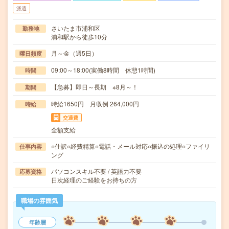
派遣
さいたま市浦和区
勤務地
浦和駅から徒歩10分
月～金（週5日）
曜日頻度
09:00～18:00(実働8時間 休憩1時間)
時間
【急募】即日～長期 ※8月～！
期間
時給1650円 月収例 264,000円
時給
交通費
全額支給
○仕訳○経費精算○電話・メール対応○振込の処理○ファイリ
仕事内容
ング
パソコンスキル不要 / 英語力不要
応募資格
日次経理のご経験をお持ちの方
職場の雰囲気
年齢層