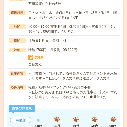
西所沢駅から徒歩7分
月・火・水・木・金(週4日) ※水曜プラス3日の週4日、曜
曜日頻度
日おえらびください♪週3日もOK！
10:00～15:00(実働4時間 休憩1時間)※＜実働4時間＞9：
時間
30～17：00の間でいろいろご…
【急募】即日～長期 ※8月～！
期間
時給1700円 月収例 108,800円
時給
交通費
全額支給
～同業務を担当されている社員さんのアシスタントをお願
仕事内容
いします～＊仕訳データ入力＊振込送金データ入力＊…
職種未経験OK / ブランクOK / 英語力不要
応募資格
▽仕訳の知識があればOK♪こちらのお仕事は下記のいずれ
かに該当する方のみ、応募が可能です。◆世帯また…
職場の雰囲気
年齢層
20代
30代
40代
50代
60代