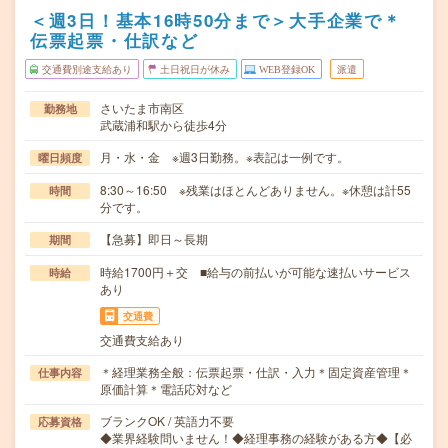
＜週3日！基本16時50分まで＞大手企業で＊
伝票起票・仕訳など
交通費別途支給あり
土日祝日が休み
WEB登録OK
派遣
さいたま市南区
勤務地
武蔵浦和駅から徒歩4分
月・水・金 ※週3日勤務。※表記は一例です。
曜日頻度
8:30～16:50 ※残業はほとんどありません。※休憩は計55
時間
分です。
【急募】即日～長期
期間
時給1700円＋交 ■給与の前払いが可能な速払いサービス
時給
あり
交通費
交通費支給あり
＊経理業務全般：伝票起票・仕訳・入力＊固定資産管理＊
仕事内容
原価計算＊電話応対など
ブランクOK / 英語力不要
応募資格
◆業界経験問いません！◆経理事務の経験がある方◆【必