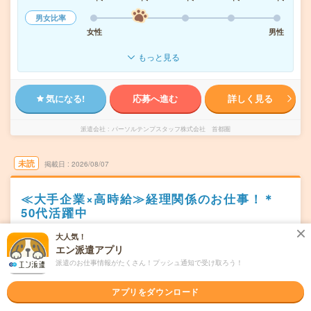
男女比率
女性
男性
もっと見る
気になる!
応募へ進む
詳しく見る
派遣会社
パーソルテンプスタッフ株式会社 首都圏
未読
掲載日
2026/08/07
≪大手企業×高時給≫経理関係のお仕事！＊
50代活躍中
交通費別途支給あり
WEB登録OK
派遣
大人気！
エン派遣アプリ
埼玉県和光市
勤務地
派遣のお仕事情報がたくさん！プッシュ通知で受け取ろう！
和光市駅から徒歩5分
アプリをダウンロード
週5日
曜日頻度