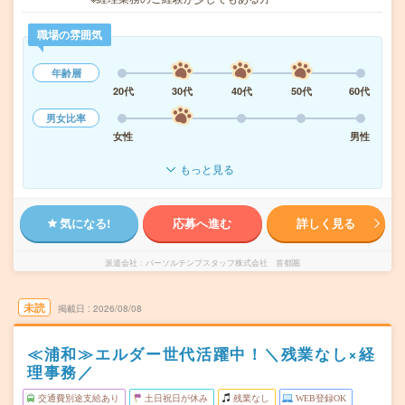
職場の雰囲気
年齢層
20代
30代
40代
50代
60代
男女比率
女性
男性
もっと見る
気になる!
応募へ進む
詳しく見る
派遣会社
パーソルテンプスタッフ株式会社 首都圏
未読
掲載日
2026/08/08
≪浦和≫エルダー世代活躍中！＼残業なし×経
理事務／
交通費別途支給あり
土日祝日が休み
残業なし
WEB登録OK