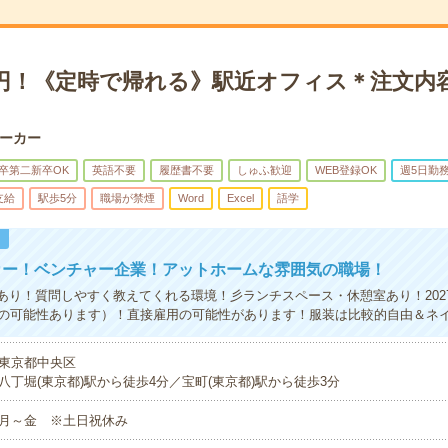
00円！《定時で帰れる》駅近オフィス＊注文内
ーカー
卒第二新卒OK
英語不要
履歴書不要
しゅふ歓迎
WEB登録OK
週5日勤
支給
駅歩5分
職場が禁煙
Word
Excel
語学
！
カー！ベンチャー企業！アットホームな雰囲気の職場！
度あり！質問しやすく教えてくれる環境！彡ランチスペース・休憩室あり！202
の可能性あります）！直接雇用の可能性があります！服装は比較的自由＆ネ
東京都中央区
八丁堀(東京都)駅から徒歩4分／宝町(東京都)駅から徒歩3分
月～金 ※土日祝休み