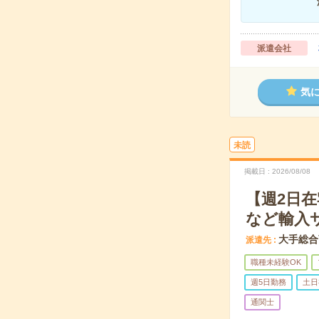
派遣会社
気
未読
掲載日
2026/08/08
【週2日在
など輸入
大手総合
派遣先
職種未経験OK
週5日勤務
土日
通関士