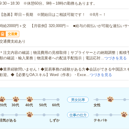
9:30～18:30 ※休憩60分。9時～18時の勤務もあります。
【急募】即日～長期 ※開始日はご相談可能です！ ※8月～！
時給2000円＋交 【月収例】320,000円～ ■給与の前払いが可能な速払い
交通費
交通費支給あり
＊注文内容の確認｜物流費用の見積取得｜サプライヤーとの納期調整｜船積
類の確認・輸入業務｜物流業者への配送手配指示｜電話応対…
つづきを見る
◆業界経験問いません！◆貿易事務の経験がある方◆会話ができる中国語ス
歓迎。◆【必要なOAスキル】Word（作表）・Exce…
つづきを見る
男女比率
20代
30代
40代
50代
60代
女性
仕事の仕方
活気がある
しずか
テキパキ