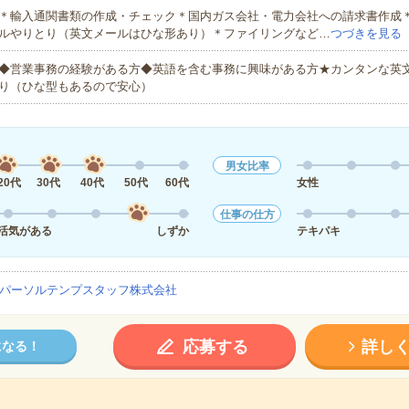
＊輸入通関書類の作成・チェック＊国内ガス会社・電力会社への請求書作成
ルやりとり（英文メールはひな形あり）＊ファイリングなど…
つづきを見る
◆営業事務の経験がある方◆英語を含む事務に興味がある方★カンタンな英
り（ひな型もあるので安心）
男女比率
20代
30代
40代
50代
60代
女性
仕事の仕方
活気がある
しずか
テキパキ
パーソルテンプスタッフ株式会社
応募する
詳し
になる！