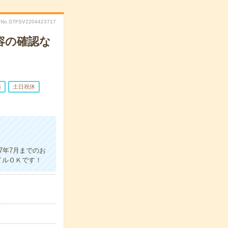
No.STFSV2204423717
容の確認な
務
土日祝休
7年7月までのお
イルＯＫです！