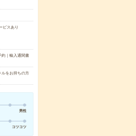
サービスあり
予約｜輸入通関書
キルをお持ちの方
男性
コツコツ