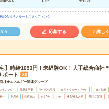
活気がある
しずか
テキパキ
株式会社リクルートスタッフィング
応募する
詳し
になる！
宅】時給1950円！未経験OK！大手総合商社
サポート
派遣
商社★エネルギー関連グループ
ブランクOK
履歴書不要
40～50代活躍
在宅・リモートワーク
しゅふ歓迎
祝休
残業少
交費支給
駅歩5分
大手
社食/補助あり
職場が禁煙