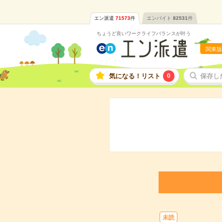
エン派遣
71573
件
エンバイト
82531
件
ちょうど良いワークライフバランスが叶う
関東版
気になる！リスト
0
保存し
未読