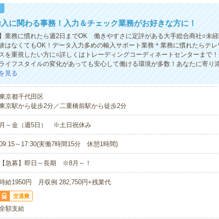
！
輸入に関わる事務！入力＆チェック業務がお好きな方に！
】業務に慣れたら週2日までOK 働きやすさに定評がある大手総合商社○未
験はなくてもOK！データ入力多めの輸入サポート業務＊業務に慣れたらテレ
スを重視したい方に○詳しくはトレーディングコーディネートセンターまで！
ライフスタイルの変化があっても安心して働ける環境が多数！あなたに寄り
を見る
東京都千代田区
東京駅から徒歩2分／二重橋前駅から徒歩2分
月～金（週5日） ※土日祝休み
09:15～17:30(実働7時間15分 休憩1時間)
【急募】即日～長期 ※8月～！
時給1950円 月収例 282,750円+残業代
交通費
全額支給