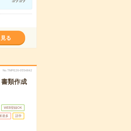
コツコツ
く見る
No.TMPE26-0554842
＊書類作成
WEB登録OK
派遣多
語学