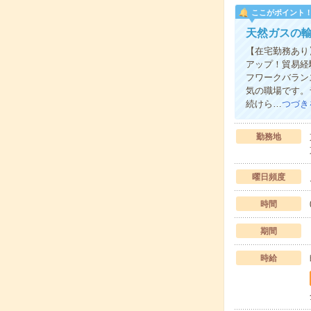
ここがポイント
天然ガスの
【在宅勤務あり
アップ！貿易経
フワークバラン
気の職場です。
続けら…
つづき
勤務地
曜日頻度
時間
期間
時給