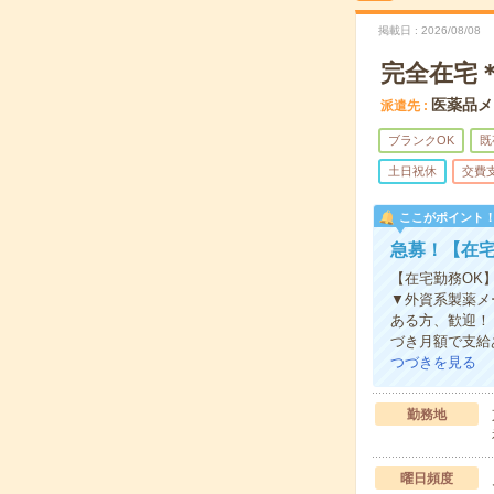
掲載日
2026/08/08
完全在宅＊
医薬品メ
派遣先
ブランクOK
既
土日祝休
交費
ここがポイント
急募！【在宅
【在宅勤務OK
▼外資系製薬メ
ある方、歓迎！
づき月額で支給
つづきを見る
勤務地
曜日頻度