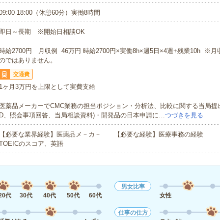
09:00-18:00（休憩60分）実働8時間
即日～長期 ※開始日相談OK
時給2700円 月収例 46万円 時給2700円×実働8h×週5日×4週+残業10h 
のではありません。
交通費
1ヶ月3万円を上限として実費支給
医薬品メーカーでCMC業務の担当ポジション・分析法、比較に関する当局提出
D、照会事項回答、当局相談資料)・開発品の日本申請に…
つづきを見る
【必要な業界経験】医薬品メ－カ－ 【必要な経験】医療事務の経験 
TOEICのスコア、英語
男女比率
20代
30代
40代
50代
60代
女性
仕事の仕方