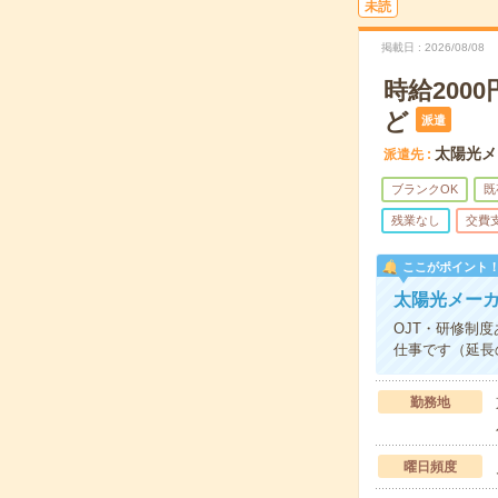
未読
掲載日
2026/08/08
時給20
ど
派遣
太陽光メ
派遣先
ブランクOK
既
残業なし
交費
ここがポイント
太陽光メー
OJT・研修制
仕事です（延長
勤務地
曜日頻度