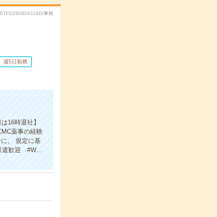
RSTFO260804318D/事務
週5日勤務
は16時退社】
MC薬事の経験
に、 規定に基
派遣歓迎 #W…