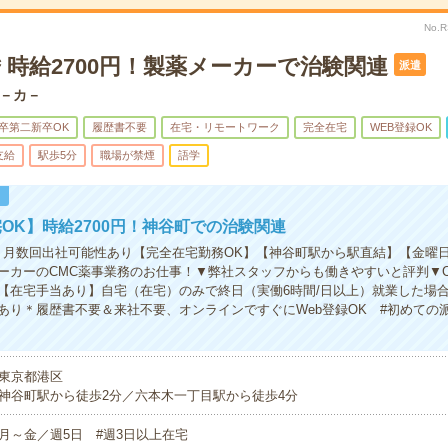
No.
時給2700円！製薬メーカーで治験関連
派遣
－カ－
卒第二新卒OK
履歴書不要
在宅・リモートワーク
完全在宅
WEB登録OK
支給
駅歩5分
職場が禁煙
語学
！
OK】時給2700円！神谷町での治験関連
】月数回出社可能性あり【完全在宅勤務OK】【神谷町駅から駅直結】【金曜日
ーカーのCMC薬事業務のお仕事！▼弊社スタッフからも働きやすいと評判▼C
【在宅手当あり】自宅（在宅）のみで終日（実働6時間/日以上）就業した場合
あり＊履歴書不要＆来社不要、オンラインですぐにWeb登録OK #初めての
東京都港区
神谷町駅から徒歩2分／六本木一丁目駅から徒歩4分
月～金／週5日 #週3日以上在宅