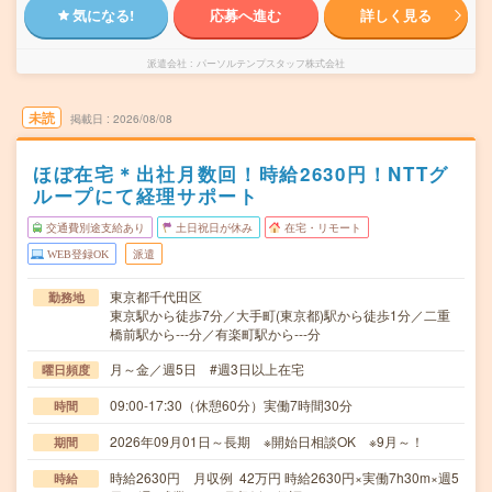
気になる!
応募へ進む
詳しく見る
派遣会社
パーソルテンプスタッフ株式会社
未読
掲載日
2026/08/08
ほぼ在宅＊出社月数回！時給2630円！NTTグ
ループにて経理サポート
交通費別途支給あり
土日祝日が休み
在宅・リモート
WEB登録OK
派遣
東京都千代田区
勤務地
東京駅から徒歩7分／大手町(東京都)駅から徒歩1分／二重
橋前駅から---分／有楽町駅から---分
月～金／週5日 #週3日以上在宅
曜日頻度
09:00-17:30（休憩60分）実働7時間30分
時間
2026年09月01日～長期 ※開始日相談OK ※9月～！
期間
時給2630円 月収例 42万円 時給2630円×実働7h30m×週5
時給