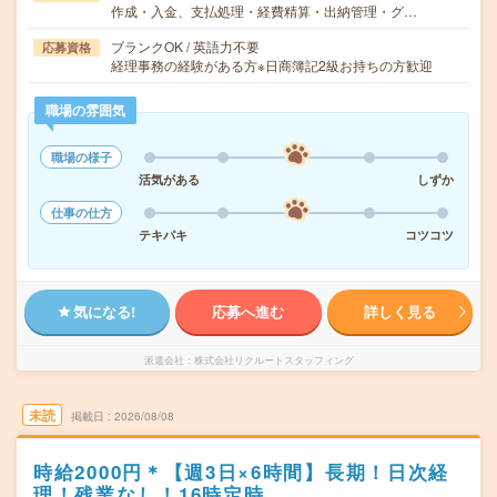
作成・入金、支払処理・経費精算・出納管理・グ…
ブランクOK / 英語力不要
応募資格
経理事務の経験がある方※日商簿記2級お持ちの方歓迎
職場の雰囲気
職場の様子
活気がある
しずか
仕事の仕方
テキパキ
コツコツ
気になる!
応募へ進む
詳しく見る
派遣会社
株式会社リクルートスタッフィング
未読
掲載日
2026/08/08
時給2000円＊【週3日×6時間】長期！日次経
理！残業なし！16時定時