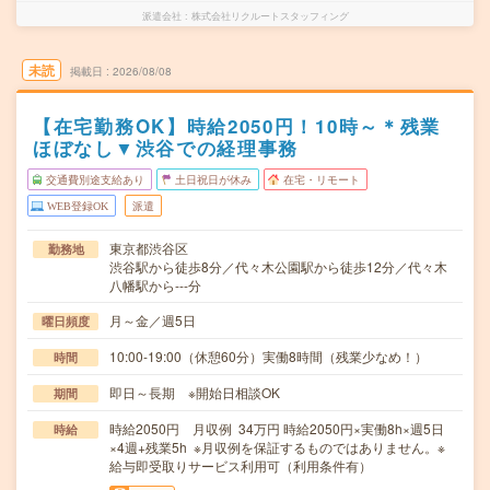
派遣会社
株式会社リクルートスタッフィング
未読
掲載日
2026/08/08
【在宅勤務OK】時給2050円！10時～＊残業
ほぼなし▼渋谷での経理事務
交通費別途支給あり
土日祝日が休み
在宅・リモート
WEB登録OK
派遣
東京都渋谷区
勤務地
渋谷駅から徒歩8分／代々木公園駅から徒歩12分／代々木
八幡駅から---分
月～金／週5日
曜日頻度
10:00-19:00（休憩60分）実働8時間（残業少なめ！）
時間
即日～長期 ※開始日相談OK
期間
時給2050円 月収例 34万円 時給2050円×実働8h×週5日
時給
×4週+残業5h ※月収例を保証するものではありません。※
給与即受取りサービス利用可（利用条件有）