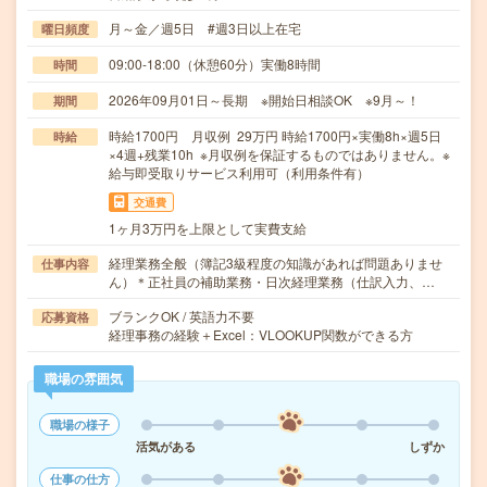
月～金／週5日 #週3日以上在宅
曜日頻度
09:00-18:00（休憩60分）実働8時間
時間
2026年09月01日～長期 ※開始日相談OK ※9月～！
期間
時給1700円 月収例 29万円 時給1700円×実働8h×週5日
時給
×4週+残業10h ※月収例を保証するものではありません。※
給与即受取りサービス利用可（利用条件有）
交通費
1ヶ月3万円を上限として実費支給
経理業務全般（簿記3級程度の知識があれば問題ありませ
仕事内容
ん）＊正社員の補助業務・日次経理業務（仕訳入力、…
ブランクOK / 英語力不要
応募資格
経理事務の経験＋Excel：VLOOKUP関数ができる方
職場の雰囲気
職場の様子
活気がある
しずか
仕事の仕方