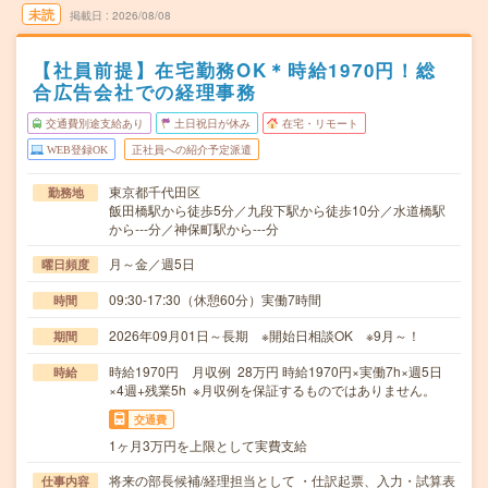
未読
掲載日
2026/08/08
【社員前提】在宅勤務OK＊時給1970円！総
合広告会社での経理事務
交通費別途支給あり
土日祝日が休み
在宅・リモート
WEB登録OK
正社員への紹介予定派遣
東京都千代田区
勤務地
飯田橋駅から徒歩5分／九段下駅から徒歩10分／水道橋駅
から---分／神保町駅から---分
月～金／週5日
曜日頻度
09:30-17:30（休憩60分）実働7時間
時間
2026年09月01日～長期 ※開始日相談OK ※9月～！
期間
時給1970円 月収例 28万円 時給1970円×実働7h×週5日
時給
×4週+残業5h ※月収例を保証するものではありません。
交通費
1ヶ月3万円を上限として実費支給
将来の部長候補/経理担当として ・仕訳起票、入力・試算表
仕事内容