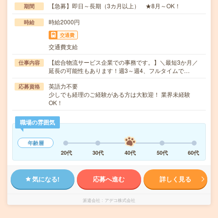
【急募】即日～長期（3カ月以上） ★8月～OK！
期間
時給2000円
時給
交通費
交通費支給
【総合物流サービス企業での事務です。】＼最短3か月／
仕事内容
延長の可能性もあります！週3～週4、フルタイムで…
英語力不要
応募資格
少しでも経理のご経験がある方は大歓迎！ 業界未経験
OK！
職場の雰囲気
年齢層
20代
30代
40代
50代
60代
気になる!
応募へ進む
詳しく見る
派遣会社
アデコ株式会社