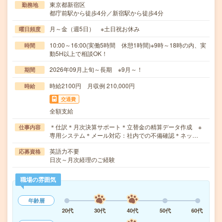
東京都新宿区
勤務地
都庁前駅から徒歩4分／新宿駅から徒歩4分
月～金（週5日） ※土日祝お休み
曜日頻度
10:00～16:00(実働5時間 休憩1時間)※9時～18時の内、実
時間
動5H以上で相談OK！
2026年09月上旬～長期 ※9月～！
期間
時給2100円 月収例 210,000円
時給
交通費
全額支給
＊仕訳＊月次決算サポート＊立替金の精算データ作成 ※
仕事内容
専用システム＊メール対応：社内での不備確認＊ネッ…
英語力不要
応募資格
日次～月次経理のご経験
職場の雰囲気
年齢層
20代
30代
40代
50代
60代