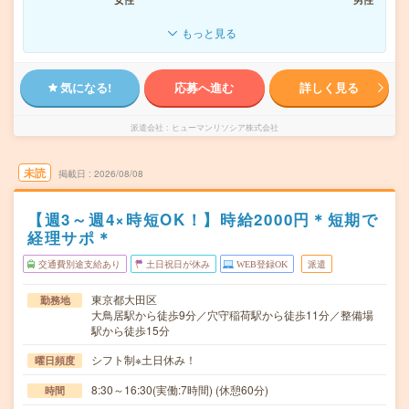
もっと見る
気になる!
応募へ進む
詳しく見る
派遣会社
ヒューマンリソシア株式会社
未読
掲載日
2026/08/08
【週3～週4×時短OK！】時給2000円＊短期で
経理サポ＊
交通費別途支給あり
土日祝日が休み
WEB登録OK
派遣
東京都大田区
勤務地
大鳥居駅から徒歩9分／穴守稲荷駅から徒歩11分／整備場
駅から徒歩15分
シフト制※土日休み！
曜日頻度
8:30～16:30(実働:7時間) (休憩60分)
時間