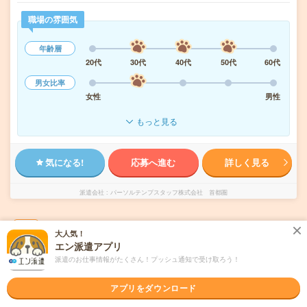
職場の雰囲気
年齢層
20代
30代
40代
50代
60代
男女比率
女性
男性
もっと見る
気になる!
応募へ進む
詳しく見る
派遣会社
パーソルテンプスタッフ株式会社 首都圏
未読
掲載日
2026/08/08
大人気！
エン派遣アプリ
1800円＊在宅あり！穏やか環境！経理＆サポ
派遣のお仕事情報がたくさん！プッシュ通知で受け取ろう！
ート事務！経理未経験もOK
アプリをダウンロード
交通費別途支給あり
土日祝日が休み
在宅・リモート