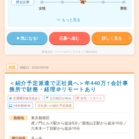
男女比率
女性
男性
もっと見る
気になる!
応募へ進む
詳しく見る
派遣会社
パーソルテンプスタッフ株式会社
未読
掲載日
2026/08/08
＜紹介予定派遣で正社員へ＞年440万↑会計事
務所で財務・経理＠リモートあり
交通費別途支給あり
土日祝日が休み
在宅・リモート
WEB登録OK
正社員への紹介予定派遣
東京都港区
勤務地
虎ノ門ヒルズ駅から徒歩5分／溜池山王駅から徒歩10分／
六本木一丁目駅から徒歩10分
月～金
曜日頻度