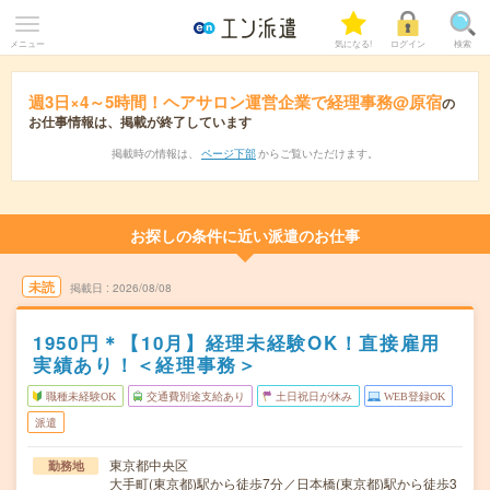
メニュー
気になる!
ログイン
検索
週3日×4～5時間！ヘアサロン運営企業で経理事務@原宿
の
お仕事情報は、掲載が終了しています
掲載時の情報は、
ページ下部
からご覧いただけます。
お探しの条件に近い派遣のお仕事
未読
掲載日
2026/08/08
1950円＊【10月】経理未経験OK！直接雇用
実績あり！＜経理事務＞
職種未経験OK
交通費別途支給あり
土日祝日が休み
WEB登録OK
派遣
東京都中央区
勤務地
大手町(東京都)駅から徒歩7分／日本橋(東京都)駅から徒歩3