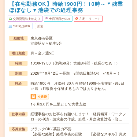
【在宅勤務OK】時給1900円！10時～＊残業
ほぼなし▼池袋での経理事務
交通費別途支給あり
土日祝日が休み
在宅・リモート
WEB登録OK
派遣
東京都渋谷区
勤務地
池袋駅から徒歩5分
月～金／週5日
曜日頻度
10:00-19:00（休憩60分）実働8時間（残業少なめ！）
時間
2026年10月12日～長期 ※開始日相談OK ※10月～！
期間
時給1900円 月収例 30万円 時給1900円×実働8h×週5日
時給
×4週 ※月収例を保証するものではありません。
交通費
1ヶ月3万円を上限として実費支給
経理事務のお仕事をお願いします！・経費精算・ワークフ
仕事内容
ローの申請・請求書の作成、処理・月次決算対応・資…
ブランクOK / 英語力不要
応募資格
【必要な経験】経理事務の経験 【必要なスキル】月次