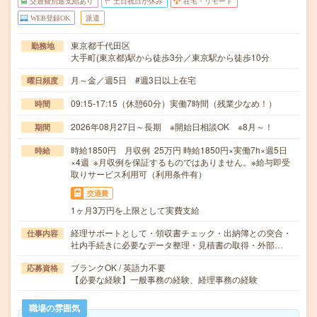
交通費別途支給あり
土日祝日が休み
在宅・リモート
WEB登録OK
派遣
東京都千代田区
勤務地
大手町(東京都)駅から徒歩3分／東京駅から徒歩10分
月～金／週5日 #週3日以上在宅
曜日頻度
09:15-17:15（休憩60分）実働7時間（残業少なめ！）
時間
2026年08月27日～長期 ※開始日相談OK ※8月～！
期間
時給1850円 月収例 25万円 時給1850円×実働7h×週5日
時給
×4週 ※月収例を保証するものではありません。※給与即受
取りサービス利用可（利用条件有）
交通費
1ヶ月3万円を上限として実費支給
経理サポートとして・領収書チェック・出納簿との突合・
仕事内容
社内手続きに必要なデータ整理・見積書の取得・外部…
ブランクOK / 英語力不要
応募資格
【必要な経験】一般事務の経験、経理事務の経験
職場の雰囲気