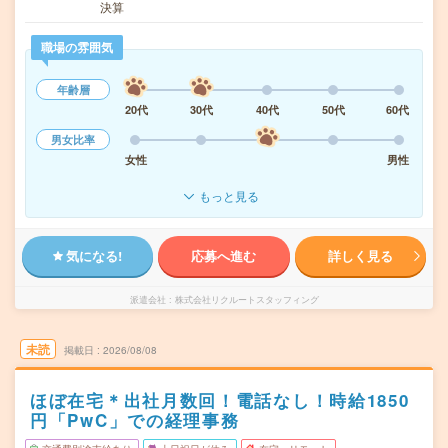
決算
職場の雰囲気
年齢層
20代
30代
40代
50代
60代
男女比率
女性
男性
もっと見る
気になる!
応募へ進む
詳しく見る
派遣会社
株式会社リクルートスタッフィング
未読
掲載日
2026/08/08
ほぼ在宅＊出社月数回！電話なし！時給1850
円「PwC」での経理事務