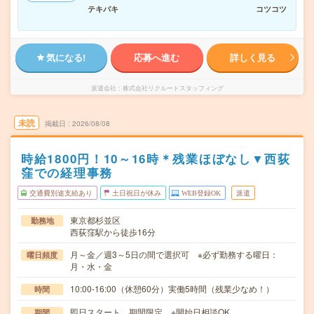
テキパキ
コツコツ
気になる!
応募へ進む
詳しく見る
派遣会社
株式会社リクルートスタッフィング
未読
掲載日
2026/08/08
時給1800円！10～16時＊残業ほぼなし▼西荻
窪での経理事務
交通費別途支給あり
土日祝日が休み
WEB登録OK
派遣
東京都杉並区
勤務地
西荻窪駅から徒歩16分
月～金／週3～5日の間で選択可 ※必ず勤務する曜日：
曜日頻度
月・水・金
10:00-16:00（休憩60分）実働5時間（残業少なめ！）
時間
即日スタート、期間限定 ※開始日相談OK
期間