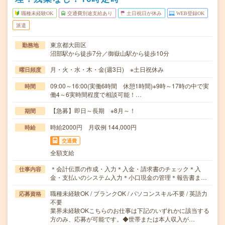
職種未経験OK
交通費別途支給あり
土日祝日が休み
WEB登録OK
派遣
東京都大田区
勤務地
沼部駅から徒歩7分／御嶽山駅から徒歩10分
月・火・水・木・金(週3日) ※土日祝休み
曜日頻度
09:00～16:00(実働6時間 休憩1時間)※9時～17時の中で実
時間
働4～6実時間程度で相談可能！…
【急募】即日～長期 ※8月～！
期間
時給2000円 月収例 144,000円
時給
交通費
全額支給
＊会計伝票の作成・入力＊入金・請求書のチェック＊入
仕事内容
金・支払いのシステム入力＊小口現金の管理＊報告書ま…
職種未経験OK / ブランクOK / パソコンスキル不要 / 英語力
応募資格
不要
業界未経験OKこちらのお仕事は下記のいずれかに該当する
方のみ、応募が可能です。◆世帯または本人収入が…