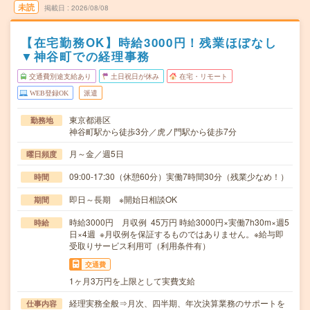
未読
掲載日
2026/08/08
【在宅勤務OK】時給3000円！残業ほぼなし
▼神谷町での経理事務
交通費別途支給あり
土日祝日が休み
在宅・リモート
WEB登録OK
派遣
東京都港区
勤務地
神谷町駅から徒歩3分／虎ノ門駅から徒歩7分
月～金／週5日
曜日頻度
09:00-17:30（休憩60分）実働7時間30分（残業少なめ！）
時間
即日～長期 ※開始日相談OK
期間
時給3000円 月収例 45万円 時給3000円×実働7h30m×週5
時給
日×4週 ※月収例を保証するものではありません。※給与即
受取りサービス利用可（利用条件有）
交通費
1ヶ月3万円を上限として実費支給
経理実務全般⇒月次、四半期、年次決算業務のサポートを
仕事内容