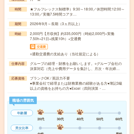
★フルフレックス制標準）9:30～18:00／休憩時間:12:00～
時間
13:00／実働7.5時間コアタ…
2026年9月～長期（3ヵ月以上）
期間
2,000円【月収例】約335,000円（時給2,000円×実働
時給
7.50h×21日+残業10h）+交通費
交通費
○通勤交通費の支給あり（当社規定による）
グループの経理・財務をお願いします。○グループ会社の
仕事内容
決算対応（売上や費用データを集計し、月次・年次締…
ブランクOK / 英語力不要
応募資格
●事業会社で経理または財務業務の経験がある方●簿記3級
以上の資格をお持ちの方●Excel（四則演算・…
職場の雰囲気
年齢層
20代
30代
40代
50代
60代
男女比率
女性
男性