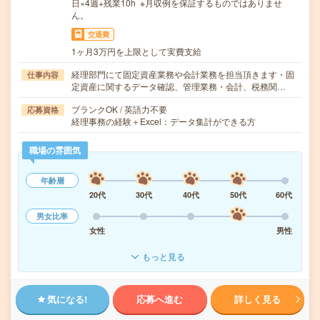
日×4週+残業10h ※月収例を保証するものではありませ
ん。
交通費
1ヶ月3万円を上限として実費支給
経理部門にて固定資産業務や会計業務を担当頂きます・固
仕事内容
定資産に関するデータ確認、管理業務・会計、税務関…
ブランクOK / 英語力不要
応募資格
経理事務の経験＋Excel：データ集計ができる方
職場の雰囲気
年齢層
20代
30代
40代
50代
60代
男女比率
女性
男性
もっと見る
気になる!
応募へ進む
詳しく見る