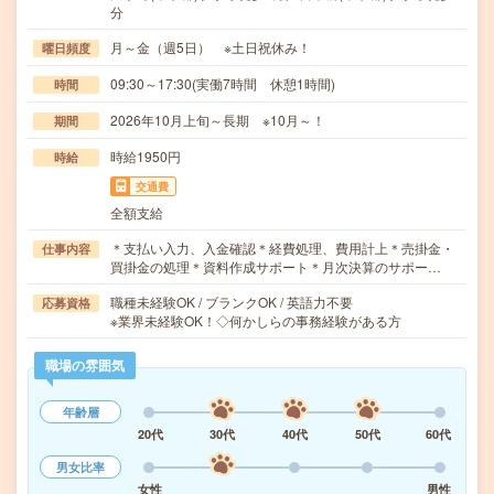
分
月～金（週5日） ※土日祝休み！
曜日頻度
09:30～17:30(実働7時間 休憩1時間)
時間
2026年10月上旬～長期 ※10月～！
期間
時給1950円
時給
交通費
全額支給
＊支払い入力、入金確認＊経費処理、費用計上＊売掛金・
仕事内容
買掛金の処理＊資料作成サポート＊月次決算のサポー…
職種未経験OK / ブランクOK / 英語力不要
応募資格
※業界未経験OK！◇何かしらの事務経験がある方
職場の雰囲気
年齢層
20代
30代
40代
50代
60代
男女比率
女性
男性