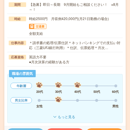
【急募】即日～長期 9月開始もご相談ください！ ※8月
期間
～！
時給2500円 月収例420,000円(月21日勤務の場合)
時給
交通費
全額支給
＊請求書の処理/伝票仕訳＊ネットバンキングでの支払い対
仕事内容
応（三菱UFJ銀行利用）＊仕訳、伝票処理＊月次…
英語力不要
応募資格
●月次決算の経験がある方
職場の雰囲気
年齢層
20代
30代
40代
50代
60代
男女比率
女性
男性
もっと見る