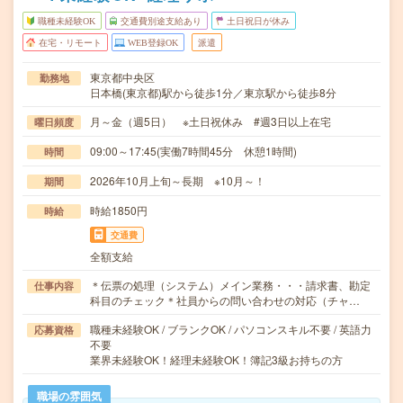
職種未経験OK
交通費別途支給あり
土日祝日が休み
在宅・リモート
WEB登録OK
派遣
東京都中央区
勤務地
日本橋(東京都)駅から徒歩1分／東京駅から徒歩8分
月～金（週5日） ※土日祝休み #週3日以上在宅
曜日頻度
09:00～17:45(実働7時間45分 休憩1時間)
時間
2026年10月上旬～長期 ※10月～！
期間
時給1850円
時給
交通費
全額支給
＊伝票の処理（システム）メイン業務・・・請求書、勘定
仕事内容
科目のチェック＊社員からの問い合わせの対応（チャ…
職種未経験OK / ブランクOK / パソコンスキル不要 / 英語力
応募資格
不要
業界未経験OK！経理未経験OK！簿記3級お持ちの方
職場の雰囲気