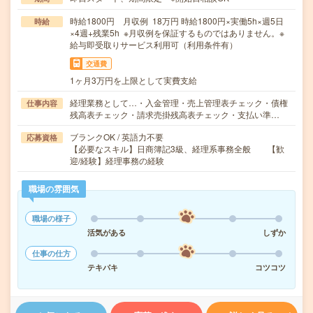
時給1800円 月収例 18万円 時給1800円×実働5h×週5日
時給
×4週+残業5h ※月収例を保証するものではありません。※
給与即受取りサービス利用可（利用条件有）
交通費
1ヶ月3万円を上限として実費支給
経理業務として…・入金管理・売上管理表チェック・債権
仕事内容
残高表チェック・請求売掛残高表チェック・支払い準…
ブランクOK / 英語力不要
応募資格
【必要なスキル】日商簿記3級、経理系事務全般 【歓
迎/経験】経理事務の経験
職場の雰囲気
職場の様子
活気がある
しずか
仕事の仕方
テキパキ
コツコツ