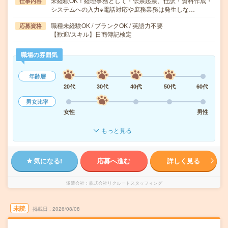
未経験OK！経理事務として・伝票起票、仕訳・資料作成・
仕事内容
システムへの入力※電話対応や庶務業務は発生しな…
職種未経験OK / ブランクOK / 英語力不要
応募資格
【歓迎/スキル】日商簿記検定
職場の雰囲気
年齢層
20代
30代
40代
50代
60代
男女比率
女性
男性
もっと見る
気になる!
応募へ進む
詳しく見る
派遣会社
株式会社リクルートスタッフィング
未読
掲載日
2026/08/08