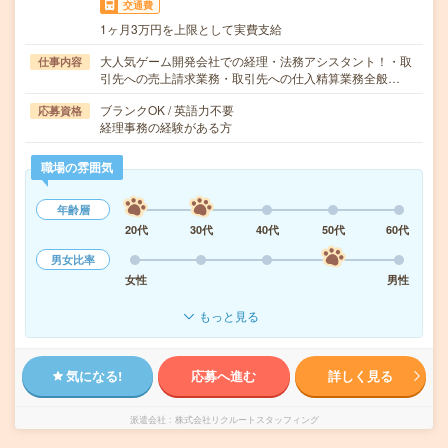
交通費
1ヶ月3万円を上限として実費支給
大人気ゲーム開発会社での経理・法務アシスタント！・取
仕事内容
引先への売上請求業務・取引先への仕入精算業務全般…
ブランクOK / 英語力不要
応募資格
経理事務の経験がある方
職場の雰囲気
年齢層
20代
30代
40代
50代
60代
男女比率
女性
男性
もっと見る
気になる!
応募へ進む
詳しく見る
派遣会社
株式会社リクルートスタッフィング