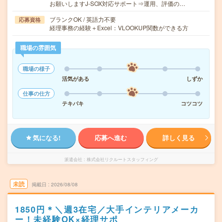
お願いしますJ-SOX対応サポート⇒運用、評価の…
ブランクOK / 英語力不要
応募資格
経理事務の経験＋Excel：VLOOKUP関数ができる方
職場の雰囲気
職場の様子
活気がある
しずか
仕事の仕方
テキパキ
コツコツ
気になる!
応募へ進む
詳しく見る
派遣会社
株式会社リクルートスタッフィング
未読
掲載日
2026/08/08
1850円＊＼週3在宅／大手インテリアメーカ
ー！未経験OK×経理サポ