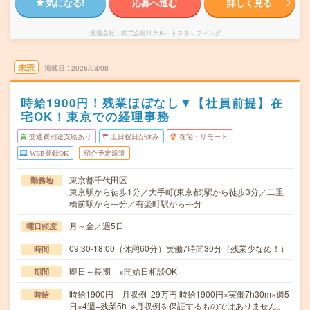
気になる!
応募へ進む
詳しく見る
派遣会社
株式会社リクルートスタッフィング
未読
掲載日
2026/08/08
時給1900円！残業ほぼなし▼【社員前提】在
宅OK！東京での経理事務
交通費別途支給あり
土日祝日が休み
在宅・リモート
WEB登録OK
紹介予定派遣
東京都千代田区
勤務地
東京駅から徒歩1分／大手町(東京都)駅から徒歩3分／二重
橋前駅から---分／有楽町駅から---分
月～金／週5日
曜日頻度
09:30-18:00（休憩60分）実働7時間30分（残業少なめ！）
時間
即日～長期 ※開始日相談OK
期間
時給1900円 月収例 29万円 時給1900円×実働7h30m×週5
時給
日×4週+残業5h ※月収例を保証するものではありません。