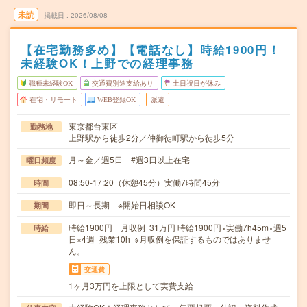
未読
掲載日
2026/08/08
【在宅勤務多め】【電話なし】時給1900円！
未経験OK！上野での経理事務
職種未経験OK
交通費別途支給あり
土日祝日が休み
在宅・リモート
WEB登録OK
派遣
東京都台東区
勤務地
上野駅から徒歩2分／仲御徒町駅から徒歩5分
月～金／週5日 #週3日以上在宅
曜日頻度
08:50-17:20（休憩45分）実働7時間45分
時間
即日～長期 ※開始日相談OK
期間
時給1900円 月収例 31万円 時給1900円×実働7h45m×週5
時給
日×4週+残業10h ※月収例を保証するものではありませ
ん。
交通費
1ヶ月3万円を上限として実費支給