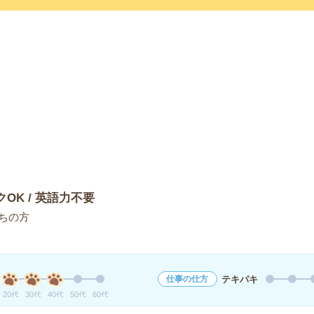
クOK / 英語力不要
ちの方
テキパキ
仕事の仕方
20代
30代
40代
50代
60代