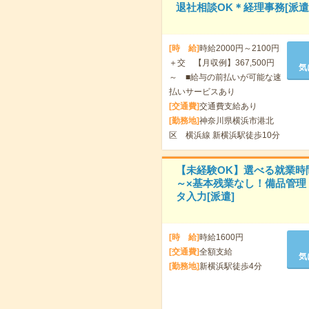
退社相談OK＊経理事務[派遣
[時 給]
時給2000円～2100円
＋交 【月収例】367,500円
気
～ ■給与の前払いが可能な速
払いサービスあり
[交通費]
交通費支給あり
[勤務地]
神奈川県横浜市港北
区 横浜線 新横浜駅徒歩10分
【未経験OK】選べる就業時
～×基本残業なし！備品管理
タ入力[派遣]
[時 給]
時給1600円
[交通費]
全額支給
気
[勤務地]
新横浜駅徒歩4分