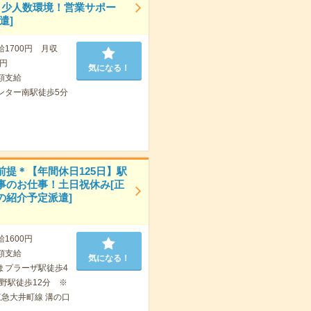
！少人数環境！営業サポー
遣]
給1700円 月収
0円
気になる！
額支給
ンター南駅徒歩5分
前提＊【年間休日125日】駅
事のお仕事！土日祝休み[正
の紹介予定派遣]
給1600円
額支給
気になる！
まプラーザ駅徒歩4
野駅徒歩12分 ※
東急大井町線 溝の口