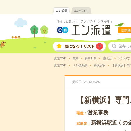
エン派遣
エンバイト
ちょうど良いワークライフバランスが叶う
関東版
気になる！リスト
0
保存し
派遣TOP
関東
神奈川県
港北区
マンパワ
派遣TOP
ＪＲ横浜線
新横浜駅
【新横浜】専門
掲載日
2026
/
07
/
25
【新横浜】専門
営業事務
職種
新横浜駅近くの
派遣先