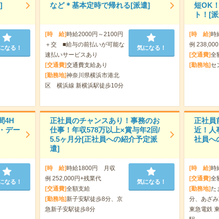
]
など＊基本定時で帰れる[派遣]
短OK
ト！[派
[時 給]
時給2000円～2100円
[時 給]
時
＋交 ■給与の前払いが可能な
例 238,00
になる！
気になる！
速払いサービスあり
[交通費]
全
[交通費]
交通費支給あり
[勤務地]
セ
[勤務地]
神奈川県横浜市港北
区 横浜線 新横浜駅徒歩10分
間4H
正社員のチャンスあり！事務のお
正社員
・デー
仕事！年収578万以上×賞与年2回/
近！人
5.5ヶ月分[正社員への紹介予定派
社員へ
遣]
[時 給]
時給1800円 月収
[時 給]
時
例 252,000円+残業代
[交通費]
全
になる！
気になる！
[交通費]
全額支給
[勤務地]
た
[勤務地]
新子安駅徒歩8分、京
分、あざみ
急新子安駅徒歩8分
東急電鉄 