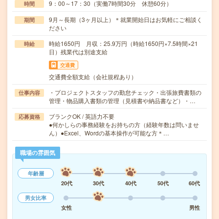
9：00～17：30（実働7時間30分 休憩60分）
時間
9月～長期（3ヶ月以上）＊就業開始日はお気軽にご相談く
期間
ださい
時給1650円 月収：25.9万円（時給1650円×7.5時間×21
時給
日）残業代は別途支給
交通費
交通費全額支給（会社規程あり）
・プロジェクトスタッフの勤怠チェック・出張旅費書類の
仕事内容
管理・物品購入書類の管理（見積書や納品書など）・…
ブランクOK / 英語力不要
応募資格
●何かしらの事務経験をお持ちの方（経験年数は問いませ
ん）●Excel、Wordの基本操作が可能な方＊…
職場の雰囲気
年齢層
20代
30代
40代
50代
60代
男女比率
女性
男性