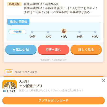
職種未経験OK / 英語力不要
応募資格
職種未経験OK！業界未経験OK！【こんな方におススメ！
まずはご応募ください／歓迎条件】事務経験がある…
職場の雰囲気
年齢層
20代
30代
40代
50代
60代
気になる!
応募へ進む
詳しく見る
派遣会社
アデコ株式会社
未読
掲載日
2026/08/09
大人気！
高1750円！事務アシスタント！在宅あり週1
エン派遣アプリ
～2日！横浜エリア
派遣のお仕事情報がたくさん！プッシュ通知で受け取ろう！
職種未経験OK
交通費別途支給あり
土日祝日が休み
アプリをダウンロード
在宅・リモート
WEB登録OK
派遣