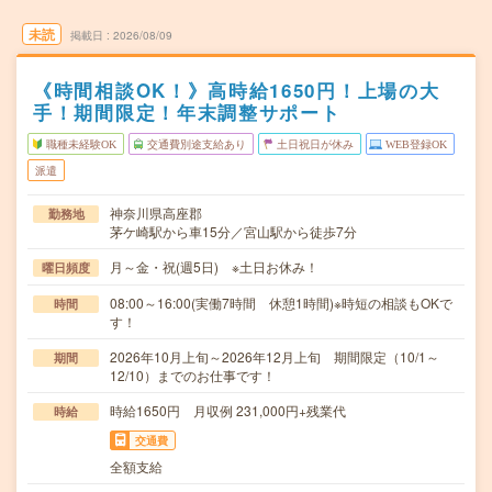
未読
掲載日
2026/08/09
《時間相談OK！》高時給1650円！上場の大
手！期間限定！年末調整サポート
職種未経験OK
交通費別途支給あり
土日祝日が休み
WEB登録OK
派遣
神奈川県高座郡
勤務地
茅ケ崎駅から車15分／宮山駅から徒歩7分
月～金・祝(週5日) ※土日お休み！
曜日頻度
08:00～16:00(実働7時間 休憩1時間)※時短の相談もOKで
時間
す！
2026年10月上旬～2026年12月上旬 期間限定（10/1～
期間
12/10）までのお仕事です！
時給1650円 月収例 231,000円+残業代
時給
交通費
全額支給