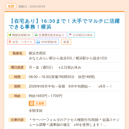
未読
掲載日
2026/08/09
【在宅あり】16:30まで！大手でマルチに活躍
できる事務！横浜
職種未経験OK
交通費別途支給あり
土日祝日が休み
在宅・リモート
WEB登録OK
派遣
横浜市西区
勤務地
みなとみらい駅から徒歩3分／横浜駅から徒歩12分
月～金（週5日） ※土日祝お休み
曜日頻度
08:00～16:30(実働7時間30分 休憩1時間)
時間
2026年09月中旬～長期 9月中旬開始～ ※9月～！
期間
時給1650円～1700円
時給
交通費
全額支給
＊サーバーフォルダのアクセス権限付与/削除＊会議スケジ
仕事内容
ュール調整＊議事録の修正 ※AIを使用します！…