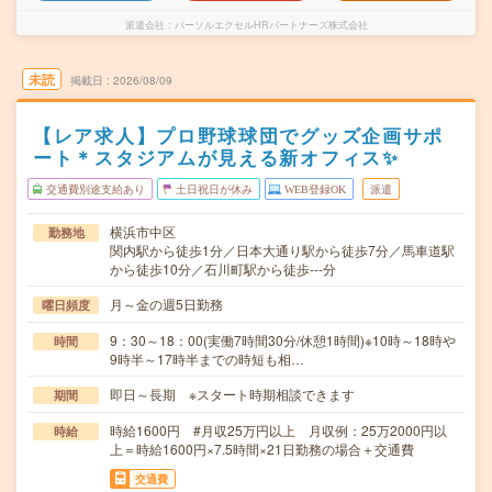
派遣会社
パーソルエクセルHRパートナーズ株式会社
未読
掲載日
2026/08/09
【レア求人】プロ野球球団でグッズ企画サポ
ート＊スタジアムが見える新オフィス✨
交通費別途支給あり
土日祝日が休み
WEB登録OK
派遣
横浜市中区
勤務地
関内駅から徒歩1分／日本大通り駅から徒歩7分／馬車道駅
から徒歩10分／石川町駅から徒歩---分
月～金の週5日勤務
曜日頻度
9：30～18：00(実働7時間30分/休憩1時間)※10時～18時や
時間
9時半～17時半までの時短も相…
即日～長期 ※スタート時期相談できます
期間
時給1600円 #月収25万円以上 月収例：25万2000円以
時給
上＝時給1600円×7.5時間×21日勤務の場合＋交通費
交通費