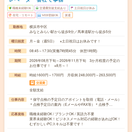
職種未経験OK
交通費別途支給あり
土日祝日が休み
在宅・リモート
WEB登録OK
派遣
横浜市中区
勤務地
みなとみらい駅から徒歩9分／馬車道駅から徒歩5分
月～金（週5日） ※土日祝日はお休みです！
曜日頻度
08:45～17:30(実働7時間45分 休憩1時間)
時間
2026年08月下旬～2026年11月下旬 3か月程度の予定の
期間
お仕事です！ ※8月～！
時給1600円～1700円 月収例 248,000円～263,500円
時給
交通費
全額支給
＊保守点検の予定日のアポイントを取得（電話・メール）
仕事内容
＊点検予定日の案内（EメールやFAX等）＊点検予…
職種未経験OK / ブランクOK / 英語力不要
応募資格
業界未経験OK！ビジネスメール対応の経験があればOK！
むずかしいPCスキルは不要です！