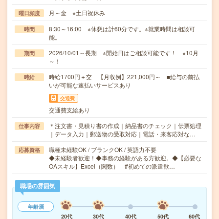
月～金 ※土日祝休み
曜日頻度
8:30～16:00 ※休憩は計60分です。※就業時間は相談可
時間
能。
2026/10/01～長期 ※開始日はご相談可能です！ ※10月
期間
～！
時給1700円＋交 【月収例】221,000円～ ■給与の前払
時給
いが可能な速払いサービスあり
交通費
交通費支給あり
＊注文書・見積り書の作成｜納品書のチェック｜伝票処理
仕事内容
｜データ入力｜郵送物の受取対応｜電話・来客応対な…
職種未経験OK / ブランクOK / 英語力不要
応募資格
◆未経験者歓迎！◆事務の経験がある方歓迎。◆【必要な
OAスキル】Excel（関数） #初めての派遣歓…
職場の雰囲気
年齢層
20代
30代
40代
50代
60代