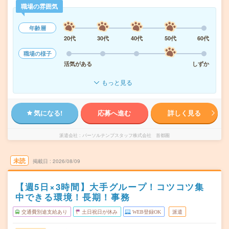
職場の雰囲気
年齢層
20代
30代
40代
50代
60代
職場の様子
活気がある
しずか
もっと見る
気になる!
応募へ進む
詳しく見る
派遣会社
パーソルテンプスタッフ株式会社 首都圏
未読
掲載日
2026/08/09
【週5日×3時間】大手グループ！コツコツ集
中できる環境！長期！事務
交通費別途支給あり
土日祝日が休み
WEB登録OK
派遣