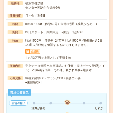
横浜市都筑区
勤務地
センター南駅から徒歩6分
月～金／週5日
曜日頻度
09:00-18:00（休憩60分）実働8時間（残業少なめ！）
時間
即日スタート、期間限定 ※開始日相談OK
期間
時給1500円 月収例 24万円 時給1500円×実働8h×週5日
時給
×4週 ※月収例を保証するものではありません。
交通費
1ヶ月3万円を上限として実費支給
売上データ管理と在庫確認のお仕事・売上データ管理(メイ
仕事内容
ン)・在庫確認作業・その他、頼まれ業務※電話対…
職種未経験OK / ブランクOK / 英語力不要
応募資格
■未経験OK！
職場の雰囲気
職場の様子
活気がある
しずか