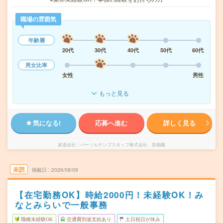
職場の雰囲気
年齢層
20代
30代
40代
50代
60代
男女比率
女性
男性
もっと見る
気になる!
応募へ進む
詳しく見る
派遣会社
パーソルテンプスタッフ株式会社 首都圏
未読
掲載日
2026/08/09
【在宅勤務OK】時給2000円！未経験OK！み
なとみらいで一般事務
職種未経験OK
交通費別途支給あり
土日祝日が休み