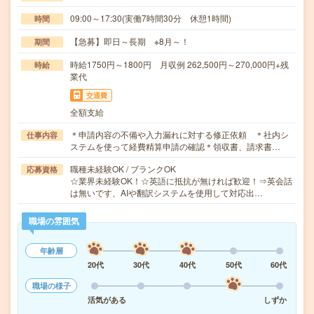
09:00～17:30(実働7時間30分 休憩1時間)
時間
【急募】即日～長期 ※8月～！
期間
時給1750円～1800円 月収例 262,500円～270,000円+残
時給
業代
交通費
全額支給
＊申請内容の不備や入力漏れに対する修正依頼 ＊社内シ
仕事内容
ステムを使って経費精算申請の確認＊領収書、請求書…
職種未経験OK / ブランクOK
応募資格
☆業界未経験OK！☆英語に抵抗が無ければ歓迎！⇒英会話
は無いです、AIや翻訳システムを使用して対応出…
職場の雰囲気
年齢層
20代
30代
40代
50代
60代
職場の様子
活気がある
しずか