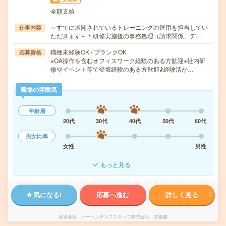
全額支給
～すでに展開されているトレーニングの運用を担当してい
仕事内容
ただきます～＊研修実施後の事務処理（請求関係、デ…
職種未経験OK / ブランクOK
応募資格
※OA操作を含むオフィスワーク経験のある方歓迎※社内研
修やイベント等で登壇経験のある方歓迎♪経験活か…
職場の雰囲気
年齢層
20代
30代
40代
50代
60代
男女比率
女性
男性
もっと見る
気になる!
応募へ進む
詳しく見る
派遣会社
パーソルテンプスタッフ株式会社 首都圏