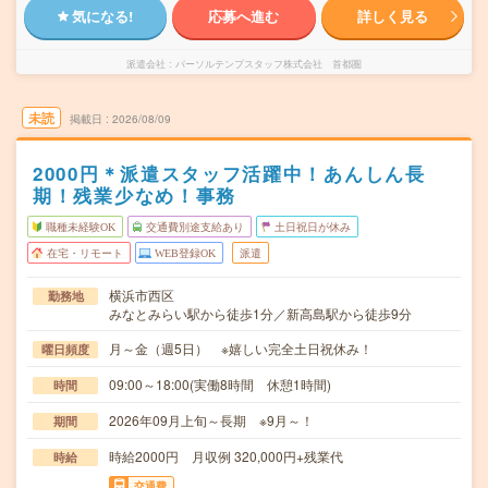
気になる!
応募へ進む
詳しく見る
派遣会社
パーソルテンプスタッフ株式会社 首都圏
未読
掲載日
2026/08/09
2000円＊派遣スタッフ活躍中！あんしん長
期！残業少なめ！事務
職種未経験OK
交通費別途支給あり
土日祝日が休み
在宅・リモート
WEB登録OK
派遣
横浜市西区
勤務地
みなとみらい駅から徒歩1分／新高島駅から徒歩9分
月～金（週5日） ※嬉しい完全土日祝休み！
曜日頻度
09:00～18:00(実働8時間 休憩1時間)
時間
2026年09月上旬～長期 ※9月～！
期間
時給2000円 月収例 320,000円+残業代
時給
交通費