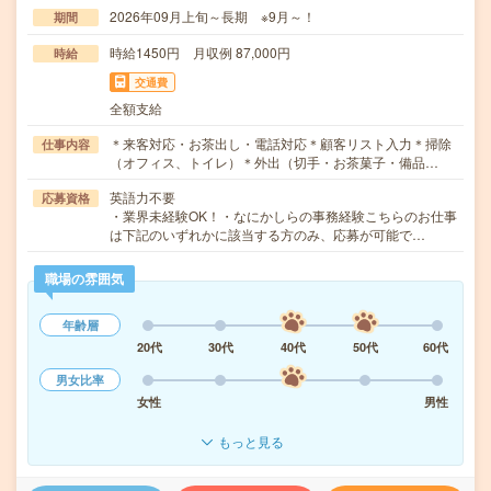
2026年09月上旬～長期 ※9月～！
期間
時給1450円 月収例 87,000円
時給
交通費
全額支給
＊来客対応・お茶出し・電話対応＊顧客リスト入力＊掃除
仕事内容
（オフィス、トイレ）＊外出（切手・お茶菓子・備品…
英語力不要
応募資格
・業界未経験OK！・なにかしらの事務経験こちらのお仕事
は下記のいずれかに該当する方のみ、応募が可能で…
職場の雰囲気
年齢層
20代
30代
40代
50代
60代
男女比率
女性
男性
もっと見る