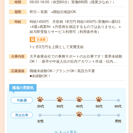
09:00-16:00（休憩60分）実働6時間（残業少なめ！）
時間
即日～長期 ※開始日相談OK
期間
時給1450円 月収例 18万円 時給1450円×実働6h×週5日
時給
×4週+残業5h ※月収例を保証するものではありません。※
給与即受取りサービス利用可（利用条件有）
交通費
1ヶ月3万円を上限として実費支給
大手倉庫会社での事務サポートのお仕事です！業界未経験
仕事内容
OK！・新卒や中途入社の社内アカウント作成・社内…
職種未経験OK / ブランクOK / 英語力不要
応募資格
■未経験OK！
職場の雰囲気
年齢層
20代
30代
40代
50代
60代
男女比率
女性
男性
もっと見る