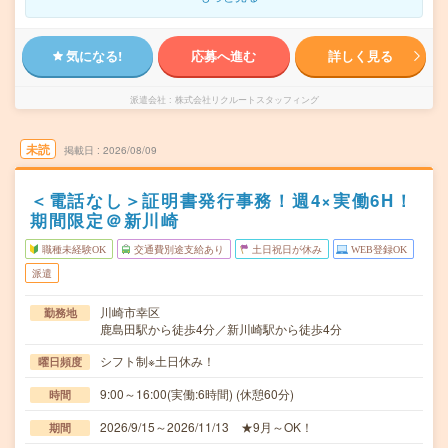
気になる!
応募へ進む
詳しく見る
派遣会社
株式会社リクルートスタッフィング
未読
掲載日
2026/08/09
＜電話なし＞証明書発行事務！週4×実働6H！
期間限定＠新川崎
職種未経験OK
交通費別途支給あり
土日祝日が休み
WEB登録OK
派遣
川崎市幸区
勤務地
鹿島田駅から徒歩4分／新川崎駅から徒歩4分
シフト制※土日休み！
曜日頻度
9:00～16:00(実働:6時間) (休憩60分)
時間
2026/9/15～2026/11/13 ★9月～OK！
期間