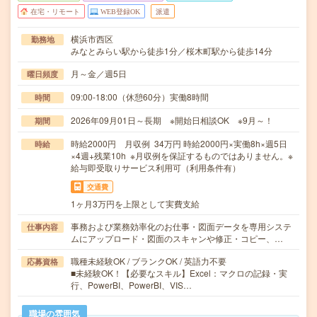
在宅・リモート
WEB登録OK
派遣
横浜市西区
勤務地
みなとみらい駅から徒歩1分／桜木町駅から徒歩14分
月～金／週5日
曜日頻度
09:00-18:00（休憩60分）実働8時間
時間
2026年09月01日～長期 ※開始日相談OK ※9月～！
期間
時給2000円 月収例 34万円 時給2000円×実働8h×週5日
時給
×4週+残業10h ※月収例を保証するものではありません。※
給与即受取りサービス利用可（利用条件有）
交通費
1ヶ月3万円を上限として実費支給
事務および業務効率化のお仕事・図面データを専用システ
仕事内容
ムにアップロード・図面のスキャンや修正・コピー、…
職種未経験OK / ブランクOK / 英語力不要
応募資格
■未経験OK！【必要なスキル】Excel：マクロの記録・実
行、PowerBI、PowerBI、VIS…
職場の雰囲気