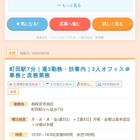
もっと見る
気になる!
応募へ進む
詳しく見る
派遣会社
パーソルテンプスタッフ株式会社 首都圏
未読
掲載日
2026/08/09
町田駅7分｜週3勤務・扶養内｜3人オフィス＠
事務と庶務業務
交通費別途支給あり
土日祝日が休み
残業なし
WEB登録OK
派遣
相模原市南区
勤務地
町田駅から徒歩7分
月・火・木・金(週3日) ※【週3日】月曜・金曜は基本固定
曜日頻度
＋火曜or木曜
10:00～16:00(実働5時間 休憩1時間)
時間