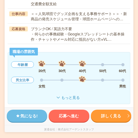
交通費全額支給
＜＜人気球団でグッズ企画を支える事務サポート＞＞・新
仕事内容
商品の発売スケジュール管理・球団ホームページへの…
ブランクOK / 英語力不要
応募資格
・何らかの事務経験・Googleスプレッドシートの基本操
作・チャットやメール対応に抵抗がない方※VL…
職場の雰囲気
年齢層
20代
30代
40代
50代
60代
男女比率
女性
男性
もっと見る
気になる!
応募へ進む
詳しく見る
派遣会社
株式会社アーデントスタッフ