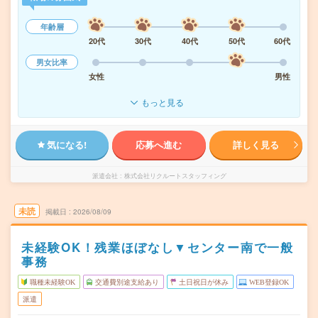
年齢層
20代
30代
40代
50代
60代
男女比率
女性
男性
もっと見る
気になる!
応募へ進む
詳しく見る
派遣会社
株式会社リクルートスタッフィング
未読
掲載日
2026/08/09
未経験OK！残業ほぼなし▼センター南で一般
事務
職種未経験OK
交通費別途支給あり
土日祝日が休み
WEB登録OK
派遣