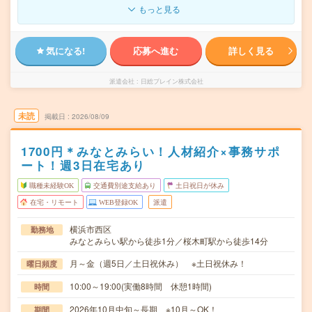
もっと見る
気になる!
応募へ進む
詳しく見る
派遣会社
日総ブレイン株式会社
未読
掲載日
2026/08/09
1700円＊みなとみらい！人材紹介×事務サポ
ート！週3日在宅あり
職種未経験OK
交通費別途支給あり
土日祝日が休み
在宅・リモート
WEB登録OK
派遣
横浜市西区
勤務地
みなとみらい駅から徒歩1分／桜木町駅から徒歩14分
月～金（週5日／土日祝休み） ※土日祝休み！
曜日頻度
10:00～19:00(実働8時間 休憩1時間)
時間
2026年10月中旬～長期 ※10月～OK！
期間