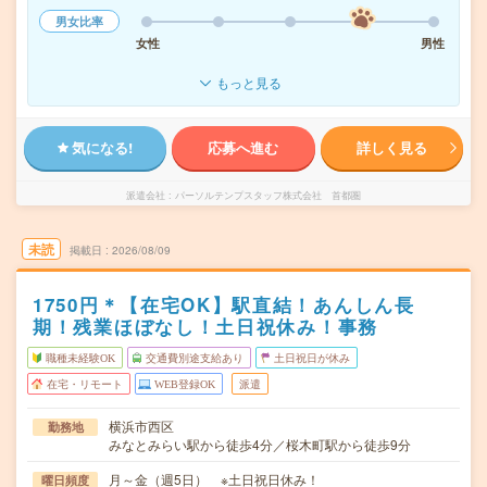
男女比率
女性
男性
もっと見る
気になる!
応募へ進む
詳しく見る
派遣会社
パーソルテンプスタッフ株式会社 首都圏
未読
掲載日
2026/08/09
1750円＊【在宅OK】駅直結！あんしん長
期！残業ほぼなし！土日祝休み！事務
職種未経験OK
交通費別途支給あり
土日祝日が休み
在宅・リモート
WEB登録OK
派遣
横浜市西区
勤務地
みなとみらい駅から徒歩4分／桜木町駅から徒歩9分
月～金（週5日） ※土日祝日休み！
曜日頻度