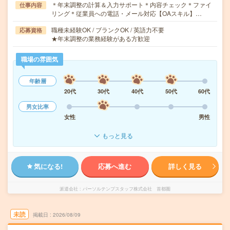
＊年末調整の計算＆入力サポート＊内容チェック＊ファイ
仕事内容
リング＊従業員への電話・メール対応【OAスキル】…
職種未経験OK / ブランクOK / 英語力不要
応募資格
★年末調整の業務経験がある方歓迎
職場の雰囲気
年齢層
20代
30代
40代
50代
60代
男女比率
女性
男性
もっと見る
気になる!
応募へ進む
詳しく見る
派遣会社
パーソルテンプスタッフ株式会社 首都圏
未読
掲載日
2026/08/09