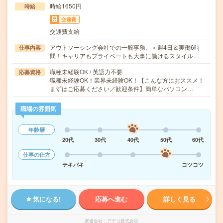
時給1650円
時給
交通費
交通費支給
アウトソーシング会社での一般事務。＜週4日＆実働6時
仕事内容
間！キャリアもプライベートも大事に働けるスタイル…
職種未経験OK / 英語力不要
応募資格
職種未経験OK！業界未経験OK！【こんな方におススメ！
まずはご応募ください／歓迎条件】簡単なパソコン…
職場の雰囲気
年齢層
20代
30代
40代
50代
60代
仕事の仕方
テキパキ
コツコツ
気になる!
応募へ進む
詳しく見る
派遣会社
アデコ株式会社