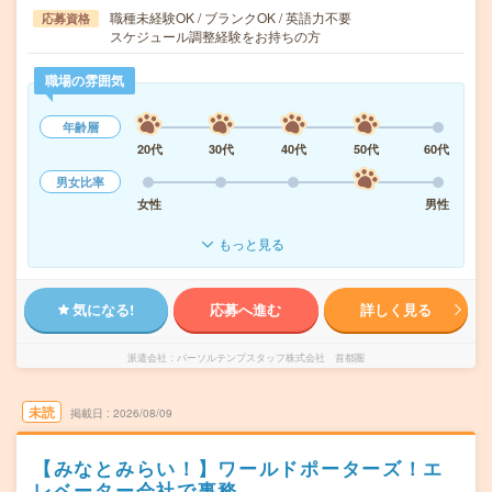
職種未経験OK / ブランクOK / 英語力不要
応募資格
スケジュール調整経験をお持ちの方
職場の雰囲気
年齢層
20代
30代
40代
50代
60代
男女比率
女性
男性
もっと見る
気になる!
応募へ進む
詳しく見る
派遣会社
パーソルテンプスタッフ株式会社 首都圏
未読
掲載日
2026/08/09
【みなとみらい！】ワールドポーターズ！エ
レベーター会社で事務