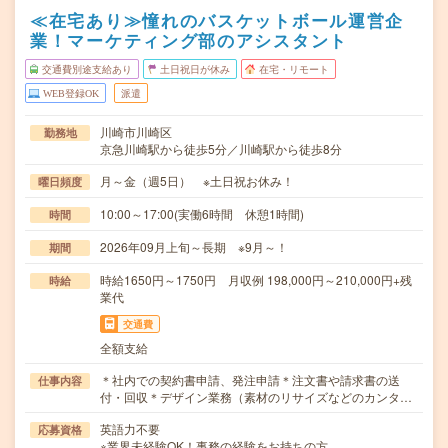
≪在宅あり≫憧れのバスケットボール運営企
業！マーケティング部のアシスタント
交通費別途支給あり
土日祝日が休み
在宅・リモート
WEB登録OK
派遣
川崎市川崎区
勤務地
京急川崎駅から徒歩5分／川崎駅から徒歩8分
月～金（週5日） ※土日祝お休み！
曜日頻度
10:00～17:00(実働6時間 休憩1時間)
時間
2026年09月上旬～長期 ※9月～！
期間
時給1650円～1750円 月収例 198,000円～210,000円+残
時給
業代
交通費
全額支給
＊社内での契約書申請、発注申請＊注文書や請求書の送
仕事内容
付・回収＊デザイン業務（素材のリサイズなどのカンタ…
英語力不要
応募資格
※業界未経験OK！事務の経験をお持ちの方