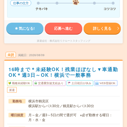
仕事の仕方
テキパキ
コツコツ
気になる!
応募へ進む
詳しく見る
派遣会社
株式会社リクルートスタッフィング
未読
掲載日
2026/08/09
16時まで＊未経験OK！残業ほぼなし▼車通勤
OK＊週3日～OK！横浜で一般事務
職種未経験OK
交通費別途支給あり
土日祝日が休み
WEB登録OK
派遣
横浜市鶴見区
勤務地
横浜駅からバス30分／鶴見駅からバス30分
月～金／週3～5日の間で選択可 ※必ず勤務する曜日：
曜日頻度
月・水・金