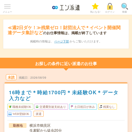
メニュー
気になる!
ログイン
検索
≪週2日ダケ！≫残業ゼロ！財団法人で＊イベント開催関
連データ集計など
のお仕事情報は、掲載が終了しています
掲載時の情報は、
ページ下部
からご覧いただけます。
お探しの条件に近い派遣のお仕事
未読
掲載日
2026/08/09
16時まで＊時給1700円＊未経験OK＊データ
入力など
職種未経験OK
交通費別途支給あり
土日祝日が休み
残業なし
WEB登録OK
派遣
横浜市鶴見区
勤務地
生麦駅から徒歩20分