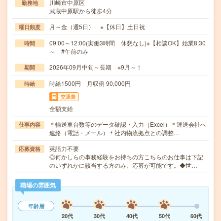
川崎市中原区
勤務地
武蔵中原駅から徒歩4分
月～金（週5日） ※【休日】土日祝
曜日頻度
09:00～12:00(実働3時間 休憩なし)※【相談OK】始業8:30
時間
～ #午前のみ
2026年09月中旬～長期 ※9月～！
期間
時給1500円 月収例 90,000円
時給
交通費
全額支給
＊輸送車台数等のデータ確認・入力（Excel）＊運送会社へ
仕事内容
連絡（電話・メール）＊社内物流拠点との調整…
英語力不要
応募資格
◎何かしらの事務経験をお持ちの方こちらのお仕事は下記
のいずれかに該当する方のみ、応募が可能です。◆世…
職場の雰囲気
年齢層
20代
30代
40代
50代
60代