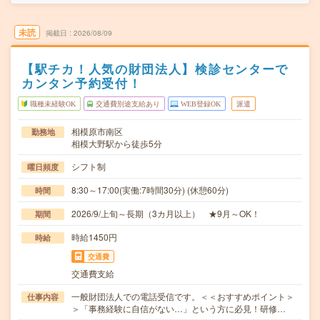
未読
掲載日
2026/08/09
【駅チカ！人気の財団法人】検診センターで
カンタン予約受付！
職種未経験OK
交通費別途支給あり
WEB登録OK
派遣
相模原市南区
勤務地
相模大野駅から徒歩5分
シフト制
曜日頻度
8:30～17:00(実働:7時間30分) (休憩60分)
時間
2026/9/上旬～長期（3カ月以上） ★9月～OK！
期間
時給1450円
時給
交通費
交通費支給
一般財団法人での電話受信です。＜＜おすすめポイント＞
仕事内容
＞「事務経験に自信がない…」という方に必見！研修…