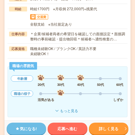
時給1700円 ※月収例 272,000円+残業代
時給
交通費
全額支給 ※当社規定あり
＊企業/候補者両者の希望日を確認しての面接設定＊面接調
仕事内容
整時の事前確認・提出物回収＊候補者へ適性検査の…
職種未経験OK / ブランクOK / 英語力不要
応募資格
未経験OK！
職場の雰囲気
年齢層
20代
30代
40代
50代
60代
職場の様子
活気がある
しずか
もっと見る
気になる!
応募へ進む
詳しく見る