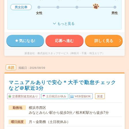
男女比率
女性
男性
もっと見る
気になる!
応募へ進む
詳しく見る
派遣会社
株式会社スタッフサービス（神奈川・千葉・埼玉エリア）
未読
掲載日
2026/08/09
マニュアルありで安心＊大手で勤怠チェック
など＠駅近3分
交通費別途支給あり
土日祝日が休み
WEB登録OK
派遣
横浜市西区
勤務地
みなとみらい駅から徒歩3分／桜木町駅から徒歩7分
月～金勤務（土日祝休み）
曜日頻度