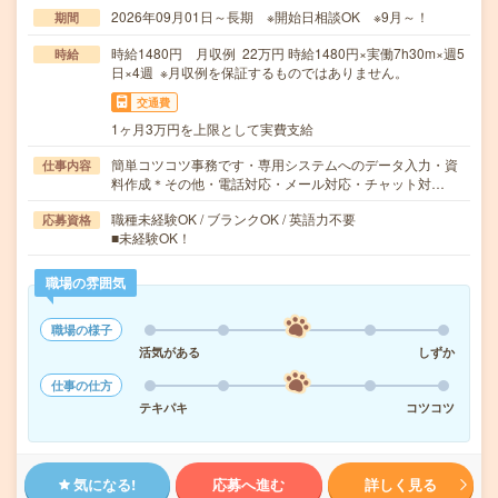
2026年09月01日～長期 ※開始日相談OK ※9月～！
期間
時給1480円 月収例 22万円 時給1480円×実働7h30m×週5
時給
日×4週 ※月収例を保証するものではありません。
交通費
1ヶ月3万円を上限として実費支給
簡単コツコツ事務です・専用システムへのデータ入力・資
仕事内容
料作成＊その他・電話対応・メール対応・チャット対…
職種未経験OK / ブランクOK / 英語力不要
応募資格
■未経験OK！
職場の雰囲気
職場の様子
活気がある
しずか
仕事の仕方
テキパキ
コツコツ
気になる!
応募へ進む
詳しく見る