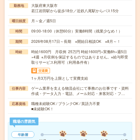
大阪府東大阪市
勤務地
若江岩田駅から徒歩18分／近鉄八尾駅からバス15分
月～金／週5日
曜日頻度
09:00-18:00（休憩60分）実働8時間（残業少なめ！）
時間
2026年08月17日～長期 ※開始日相談OK ※8月～！
期間
時給1600円 月収例 25万円 時給1600円×実働8h×週5日
時給
×4週 ※月収例を保証するものではありません。※給与即受
取りサービス利用可（利用条件有）
交通費
1ヶ月3万円を上限として実費支給
ゲーム業界を支える物流会社にて事務のお仕事です・資料
仕事内容
作成・データ入力・電話、メール対応・来客対応・フ…
職種未経験OK / ブランクOK / 英語力不要
応募資格
■未経験OK！
職場の雰囲気
年齢層