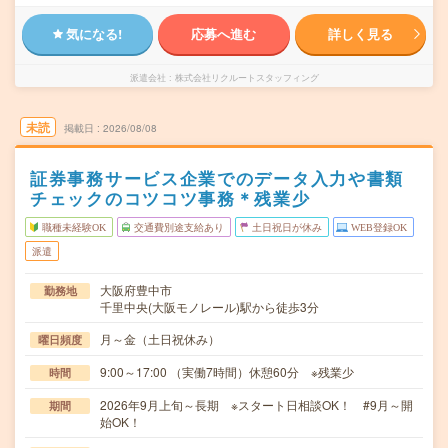
気になる!
応募へ進む
詳しく見る
派遣会社
株式会社リクルートスタッフィング
未読
掲載日
2026/08/08
証券事務サービス企業でのデータ入力や書類
チェックのコツコツ事務＊残業少
職種未経験OK
交通費別途支給あり
土日祝日が休み
WEB登録OK
派遣
大阪府豊中市
勤務地
千里中央(大阪モノレール)駅から徒歩3分
月～金（土日祝休み）
曜日頻度
9:00～17:00 （実働7時間）休憩60分 ※残業少
時間
2026年9月上旬～長期 ※スタート日相談OK！ #9月～開
期間
始OK！