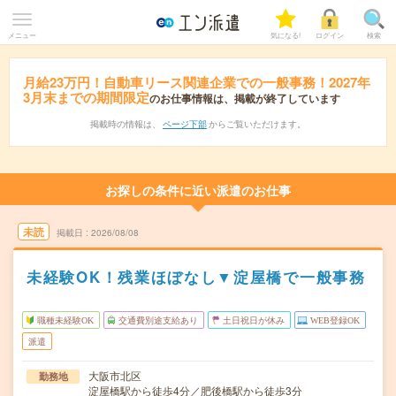
メニュー
気になる!
ログイン
検索
月給23万円！自動車リース関連企業での一般事務！2027年
3月末までの期間限定
のお仕事情報は、掲載が終了しています
掲載時の情報は、
ページ下部
からご覧いただけます。
お探しの条件に近い派遣のお仕事
未読
掲載日
2026/08/08
未経験OK！残業ほぼなし▼淀屋橋で一般事務
職種未経験OK
交通費別途支給あり
土日祝日が休み
WEB登録OK
派遣
大阪市北区
勤務地
淀屋橋駅から徒歩4分／肥後橋駅から徒歩3分