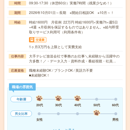
09:30-17:30（休憩60分）実働7時間（残業少なめ！）
時間
2026年10月01日～長期 ※開始日相談OK ※10月～！
期間
時給1600円 月収例 22万円 時給1600円×実働7h×週5日
時給
×4週 ※月収例を保証するものではありません。※給与即受
取りサービス利用可（利用条件有）
交通費
1ヶ月3万円を上限として実費支給
大手テレビ放送会社で事務のお仕事＼未経験から活躍中の
仕事内容
方多数！／・データ入力・資料作成・番組視聴・社員…
職種未経験OK / ブランクOK / 英語力不要
応募資格
■未経験OK！
職場の雰囲気
年齢層
20代
30代
40代
50代
60代
男女比率
女性
男性
もっと見る