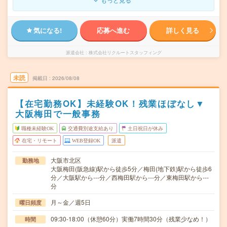
気になる!
応募へ進む
詳しく見る
派遣会社
株式会社リクルートスタッフィング
未読
掲載日
2026/08/08
【在宅勤務OK】未経験OK！残業ほぼなし▼
大阪梅田で一般事務
職種未経験OK
交通費別途支給あり
土日祝日が休み
在宅・リモート
WEB登録OK
派遣
大阪市北区
勤務地
大阪梅田(阪急線)駅から徒歩5分／梅田(地下鉄)駅から徒歩6
分／大阪駅から---分／西梅田駅から---分／東梅田駅から---
分
月～金／週5日
曜日頻度
09:30-18:00（休憩60分）実働7時間30分（残業少なめ！）
時間