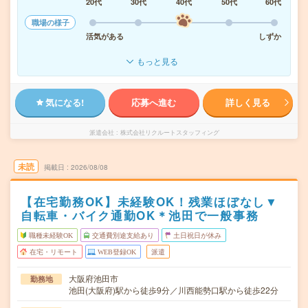
20代
30代
40代
50代
60代
職場の様子
活気がある
しずか
もっと見る
気になる!
応募へ進む
詳しく見る
派遣会社
株式会社リクルートスタッフィング
未読
掲載日
2026/08/08
【在宅勤務OK】未経験OK！残業ほぼなし▼
自転車・バイク通勤OK＊池田で一般事務
職種未経験OK
交通費別途支給あり
土日祝日が休み
在宅・リモート
WEB登録OK
派遣
大阪府池田市
勤務地
池田(大阪府)駅から徒歩9分／川西能勢口駅から徒歩22分