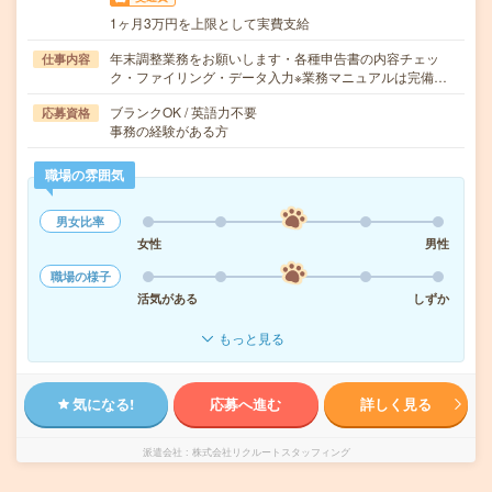
1ヶ月3万円を上限として実費支給
年末調整業務をお願いします・各種申告書の内容チェッ
仕事内容
ク・ファイリング・データ入力※業務マニュアルは完備…
ブランクOK / 英語力不要
応募資格
事務の経験がある方
職場の雰囲気
男女比率
女性
男性
職場の様子
活気がある
しずか
もっと見る
気になる!
応募へ進む
詳しく見る
派遣会社
株式会社リクルートスタッフィング