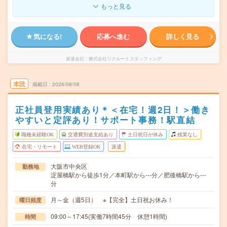
もっと見る
気になる!
応募へ進む
詳しく見る
派遣会社
株式会社リクルートスタッフィング
未読
掲載日
2026/08/08
正社員登用実績あり＊＜在宅！週2日！＞働き
やすいと定評あり！サポート事務！駅直結
職種未経験OK
交通費別途支給あり
土日祝日が休み
残業なし
在宅・リモート
WEB登録OK
派遣
大阪市中央区
勤務地
淀屋橋駅から徒歩1分／本町駅から---分／肥後橋駅から---
分
月～金（週5日） ※【完全】土日祝お休み！
曜日頻度
09:00～17:45(実働7時間45分 休憩1時間)
時間