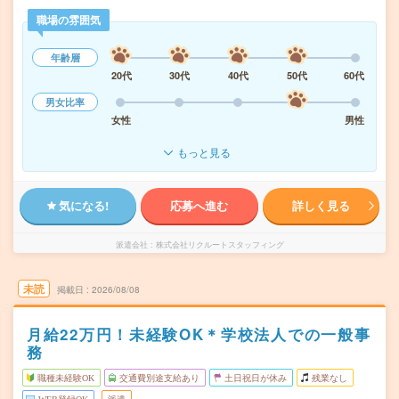
職場の雰囲気
年齢層
20代
30代
40代
50代
60代
男女比率
女性
男性
もっと見る
気になる!
応募へ進む
詳しく見る
派遣会社
株式会社リクルートスタッフィング
未読
掲載日
2026/08/08
月給22万円！未経験OK＊学校法人での一般事
務
職種未経験OK
交通費別途支給あり
土日祝日が休み
残業なし