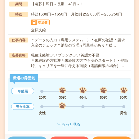
【急募】即日～長期 ※8月～！
期間
時給1630円～1650円 月収例 252,650円～255,750円
時給
交通費
全額支給
＊データの入力（専用システム！）＊在庫の確認 ＊請求・
仕事内容
入金のチェック＊納期の管理 ※同業務があり＊穏…
職種未経験OK / ブランクOK / 英語力不要
応募資格
＊未経験の方歓迎＊未経験の方でも安心スタート！・登録
時、キャリアを一緒に考える面談（電話面談の場合）…
職場の雰囲気
年齢層
20代
30代
40代
50代
60代
男女比率
女性
男性
もっと見る