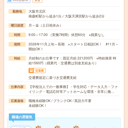
WEB登録OK
派遣
大阪市北区
勤務地
南森町駅から徒歩1分／大阪天満宮駅から徒歩2分
月～金（土日祝休み）
曜日頻度
9:00～17:00 （実働7時間）休憩60分 ※残業なし
時間
2026年11月上旬～長期 ※スタート日相談OK！ #11月～
期間
開始OK！
月給制のお仕事です：固定月給 221200円 ※時給換算 時
時給
給1560円（残業代・交通費は別途支給あり）
交通費
交通費規定に基づき交通費支給
【学校法人での一般事務】・学生対応・データ入力・ファ
仕事内容
イリング・電話応対等アットホームな環境・非常に働…
職種未経験OK / ブランクOK / 英語力不要
応募資格
未経験OK！
職場の雰囲気