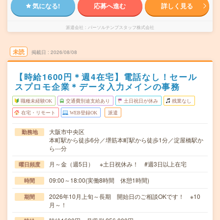
気になる!
応募へ進む
詳しく見る
派遣会社
パーソルテンプスタッフ株式会社
未読
掲載日
2026/08/08
【時給1600円＊週4在宅】電話なし！セール
スプロモ企業＊データ入力メインの事務
職種未経験OK
交通費別途支給あり
土日祝日が休み
残業なし
在宅・リモート
WEB登録OK
派遣
大阪市中央区
勤務地
本町駅から徒歩6分／堺筋本町駅から徒歩1分／淀屋橋駅か
ら---分
月～金（週5日） ※土日祝休み！ #週3日以上在宅
曜日頻度
09:00～18:00(実働8時間 休憩1時間)
時間
2026年10月上旬～長期 開始日のご相談OKです！ ※10
期間
月～！