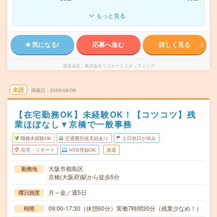
もっと見る
気になる!
応募へ進む
詳しく見る
派遣会社
株式会社リクルートスタッフィング
未読
掲載日
2026/08/08
【在宅勤務OK】未経験OK！【コツコツ】残
業ほぼなし▼京橋で一般事務
職種未経験OK
交通費別途支給あり
土日祝日が休み
在宅・リモート
WEB登録OK
派遣
大阪市都島区
勤務地
京橋(大阪府)駅から徒歩5分
月～金／週5日
曜日頻度
09:00-17:30（休憩60分）実働7時間30分（残業少なめ！）
時間