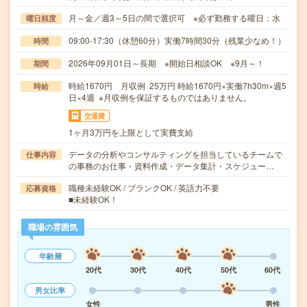
月～金／週3～5日の間で選択可 ※必ず勤務する曜日：水
曜日頻度
09:00-17:30（休憩60分）実働7時間30分（残業少なめ！）
時間
2026年09月01日～長期 ※開始日相談OK ※9月～！
期間
時給1670円 月収例 25万円 時給1670円×実働7h30m×週5
時給
日×4週 ※月収例を保証するものではありません。
交通費
1ヶ月3万円を上限として実費支給
データの分析やコンサルティングを担当しているチームで
仕事内容
の事務のお仕事・資料作成・データ集計・スケジュー…
職種未経験OK / ブランクOK / 英語力不要
応募資格
■未経験OK！
職場の雰囲気
年齢層
20代
30代
40代
50代
60代
男女比率
女性
男性