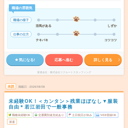
職場の雰囲気
職場の様子
活気がある
しずか
仕事の仕方
テキパキ
コツコツ
気になる!
応募へ進む
詳しく見る
派遣会社
株式会社リクルートスタッフィング
未読
掲載日
2026/08/08
未経験OK！＜カンタン＞残業ほぼなし▼服装
自由＊若江岩田で一般事務
職種未経験OK
交通費別途支給あり
土日祝日が休み
WEB登録OK
派遣