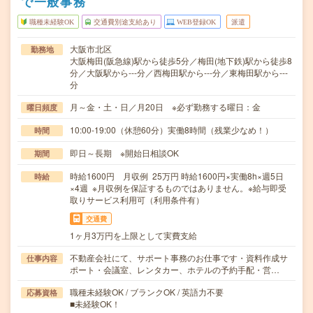
で一般事務
職種未経験OK
交通費別途支給あり
WEB登録OK
派遣
大阪市北区
勤務地
大阪梅田(阪急線)駅から徒歩5分／梅田(地下鉄)駅から徒歩8
分／大阪駅から---分／西梅田駅から---分／東梅田駅から---
分
月～金・土・日／月20日 ※必ず勤務する曜日：金
曜日頻度
10:00-19:00（休憩60分）実働8時間（残業少なめ！）
時間
即日～長期 ※開始日相談OK
期間
時給1600円 月収例 25万円 時給1600円×実働8h×週5日
時給
×4週 ※月収例を保証するものではありません。※給与即受
取りサービス利用可（利用条件有）
交通費
1ヶ月3万円を上限として実費支給
不動産会社にて、サポート事務のお仕事です・資料作成サ
仕事内容
ポート・会議室、レンタカー、ホテルの予約手配・営…
職種未経験OK / ブランクOK / 英語力不要
応募資格
■未経験OK！