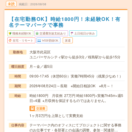
未読
掲載日
2026/08/08
【在宅勤務OK】時給1800円！未経験OK！有
名テーマパークで事務
職種未経験OK
交通費別途支給あり
土日祝日が休み
在宅・リモート
WEB登録OK
派遣
大阪市此花区
勤務地
ユニバーサルシティ駅から徒歩3分／桜島駅から徒歩15分
月～金／週5日
曜日頻度
09:00-17:45（休憩60分）実働7時間45分（残業少なめ！）
時間
2026年08月24日～長期 ※開始日相談OK ※8月～！
期間
時給1800円 月収例 27万円 時給1800円×実働7h45m×週5
時給
日×4週 ※月収例を保証するものではありません。
交通費
1ヶ月3万円を上限として実費支給
テーマパーク内のオフィスにてプロジェクトに関する事務
仕事内容
のお仕事です・各部署との会議の調整、参加・関連部…