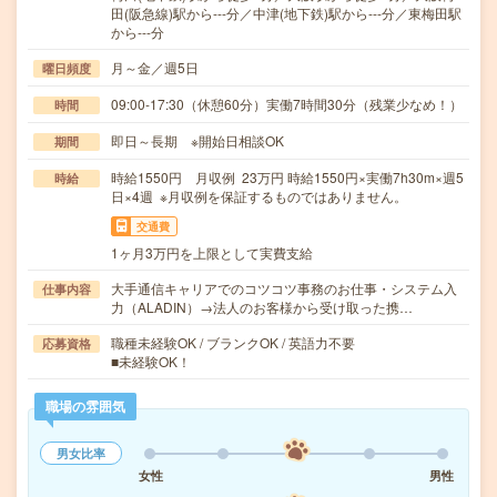
田(阪急線)駅から---分／中津(地下鉄)駅から---分／東梅田駅
から---分
月～金／週5日
曜日頻度
09:00-17:30（休憩60分）実働7時間30分（残業少なめ！）
時間
即日～長期 ※開始日相談OK
期間
時給1550円 月収例 23万円 時給1550円×実働7h30m×週5
時給
日×4週 ※月収例を保証するものではありません。
交通費
1ヶ月3万円を上限として実費支給
大手通信キャリアでのコツコツ事務のお仕事・システム入
仕事内容
力（ALADIN）→法人のお客様から受け取った携…
職種未経験OK / ブランクOK / 英語力不要
応募資格
■未経験OK！
職場の雰囲気
男女比率
女性
男性