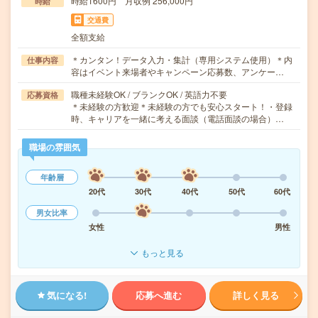
時給1600円 月収例 256,000円
時給
交通費
全額支給
＊カンタン！データ入力・集計（専用システム使用）＊内
仕事内容
容はイベント来場者やキャンペーン応募数、アンケー…
職種未経験OK / ブランクOK / 英語力不要
応募資格
＊未経験の方歓迎＊未経験の方でも安心スタート！・登録
時、キャリアを一緒に考える面談（電話面談の場合）…
職場の雰囲気
年齢層
20代
30代
40代
50代
60代
男女比率
女性
男性
もっと見る
気になる!
応募へ進む
詳しく見る