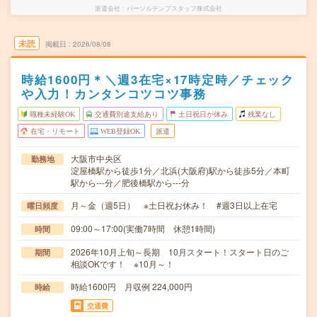
派遣会社
パーソルテンプスタッフ株式会社
未読
掲載日
2026/08/08
時給1600円＊＼週3在宅×17時定時／チェック
や入力！カンタンコツコツ事務
職種未経験OK
交通費別途支給あり
土日祝日が休み
残業なし
在宅・リモート
WEB登録OK
派遣
大阪市中央区
勤務地
淀屋橋駅から徒歩1分／北浜(大阪府)駅から徒歩5分／本町
駅から---分／肥後橋駅から---分
月～金（週5日） ※土日祝お休み！ #週3日以上在宅
曜日頻度
09:00～17:00(実働7時間 休憩1時間)
時間
2026年10月上旬～長期 10月スタート！スタート日のご
期間
相談OKです！ ※10月～！
時給1600円 月収例 224,000円
時給
交通費