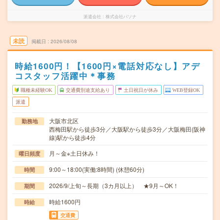
派遣会社
株式会社パソナ
未読
掲載日
2026/08/08
時給1600円！【1600円×電話対応なし】アデ
コスタッフ活躍中＊事務
職種未経験OK
交通費別途支給あり
土日祝日が休み
WEB登録OK
派遣
大阪市北区
勤務地
西梅田駅から徒歩3分／大阪駅から徒歩3分／大阪梅田(阪神
線)駅から徒歩4分
月～金※土日休み！
曜日頻度
9:00～18:00(実働:8時間) (休憩60分)
時間
2026/9/上旬～長期（3カ月以上） ★9月～OK！
期間
時給1600円
時給
交通費