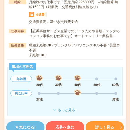
月給制のお仕事です：固定月給 226800円 ※時給換算 時
時給
給1600円（残業代・交通費は別途支給あり）
交通費
交通費規定に基づき交通費支給
【証券事務サービス企業でのデータ入力や書類チェックの
仕事内容
コツコツ事務のお仕事です】オートエントリー業務書…
職種未経験OK / ブランクOK / パソコンスキル不要 / 英語力
応募資格
不要
未経験OK！
職場の雰囲気
年齢層
20代
30代
40代
50代
60代
男女比率
女性
男性
もっと見る
気になる!
応募へ進む
詳しく見る