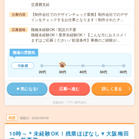
交通費支給
【制作会社でのデザインチェック業務】制作会社でのデザ
仕事内容
インをチェックするお仕事となります！制作されたチ…
職種未経験OK / 英語力不要
応募資格
職種未経験OK！業界未経験OK！【こんな方におススメ！
まずはご応募ください／歓迎条件】事務のご経験が…
職場の雰囲気
年齢層
20代
30代
40代
50代
60代
気になる!
応募へ進む
詳しく見る
派遣会社
アデコ株式会社
未読
掲載日
2026/08/08
10時～＊未経験OK！残業ほぼなし▼大阪梅田