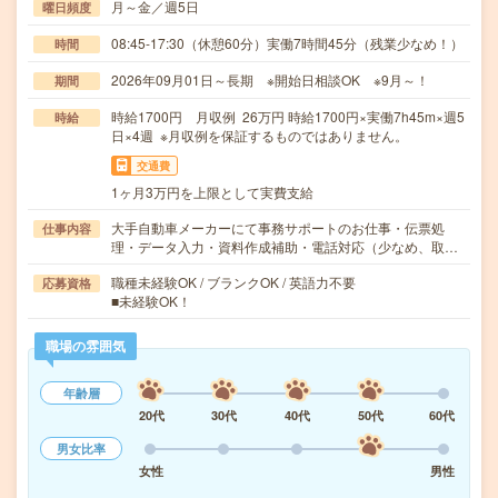
月～金／週5日
曜日頻度
08:45-17:30（休憩60分）実働7時間45分（残業少なめ！）
時間
2026年09月01日～長期 ※開始日相談OK ※9月～！
期間
時給1700円 月収例 26万円 時給1700円×実働7h45m×週5
時給
日×4週 ※月収例を保証するものではありません。
交通費
1ヶ月3万円を上限として実費支給
大手自動車メーカーにて事務サポートのお仕事・伝票処
仕事内容
理・データ入力・資料作成補助・電話対応（少なめ、取…
職種未経験OK / ブランクOK / 英語力不要
応募資格
■未経験OK！
職場の雰囲気
年齢層
20代
30代
40代
50代
60代
男女比率
女性
男性