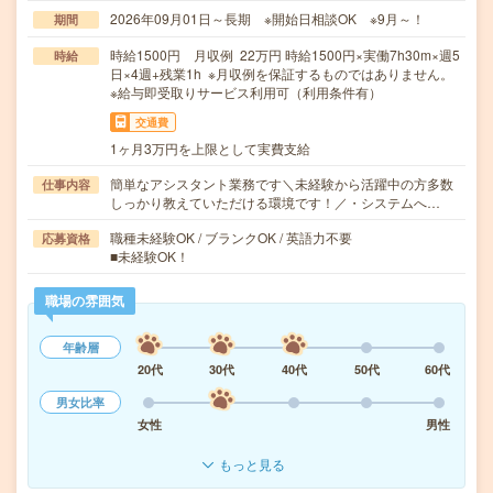
2026年09月01日～長期 ※開始日相談OK ※9月～！
期間
時給1500円 月収例 22万円 時給1500円×実働7h30m×週5
時給
日×4週+残業1h ※月収例を保証するものではありません。
※給与即受取りサービス利用可（利用条件有）
交通費
1ヶ月3万円を上限として実費支給
簡単なアシスタント業務です＼未経験から活躍中の方多数
仕事内容
しっかり教えていただける環境です！／・システムへ…
職種未経験OK / ブランクOK / 英語力不要
応募資格
■未経験OK！
職場の雰囲気
年齢層
20代
30代
40代
50代
60代
男女比率
女性
男性
もっと見る