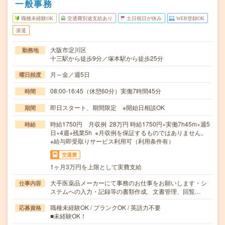
一般事務
職種未経験OK
交通費別途支給あり
土日祝日が休み
WEB登録OK
派遣
大阪市淀川区
勤務地
十三駅から徒歩9分／塚本駅から徒歩25分
月～金／週5日
曜日頻度
08:00-16:45（休憩60分）実働7時間45分
時間
即日スタート、期間限定 ※開始日相談OK
期間
時給1750円 月収例 28万円 時給1750円×実働7h45m×週5
時給
日×4週+残業5h ※月収例を保証するものではありません。
※給与即受取りサービス利用可（利用条件有）
交通費
1ヶ月3万円を上限として実費支給
大手医薬品メーカーにて事務のお仕事をお願いします・シ
仕事内容
ステムへの入力・記録等の書類作成、文書管理、回覧…
職種未経験OK / ブランクOK / 英語力不要
応募資格
■未経験OK！