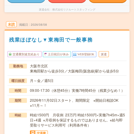
派遣会社
株式会社リクルートスタッフィング
未読
掲載日
2026/08/08
残業ほぼなし▼東梅田で一般事務
交通費別途支給あり
土日祝日が休み
WEB登録OK
派遣
大阪市北区
勤務地
東梅田駅から徒歩3分／大阪梅田(阪急線)駅から徒歩5分
月～金／週5日
曜日頻度
09:00-17:30（休憩45分）実働7時間45分（残業少なめ！）
時間
2026年11月02日スタート、期間限定 ※開始日相談OK
期間
※11月～！
時給1500円 月収例 23万円 時給1500円×実働7h45m×週5
時給
日×4週 ※月収例を保証するものではありません。※給与即
受取りサービス利用可（利用条件有）
交通費