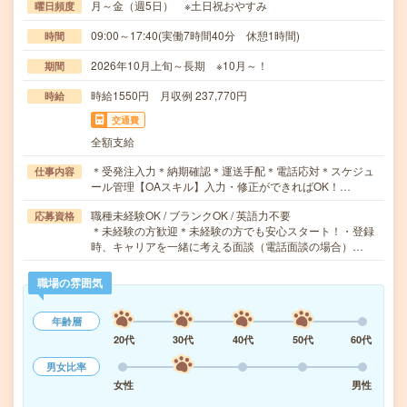
月～金（週5日） ※土日祝おやすみ
曜日頻度
09:00～17:40(実働7時間40分 休憩1時間)
時間
2026年10月上旬～長期 ※10月～！
期間
時給1550円 月収例 237,770円
時給
交通費
全額支給
＊受発注入力＊納期確認＊運送手配＊電話応対＊スケジュ
仕事内容
ール管理【OAスキル】入力・修正ができればOK！…
職種未経験OK / ブランクOK / 英語力不要
応募資格
＊未経験の方歓迎＊未経験の方でも安心スタート！・登録
時、キャリアを一緒に考える面談（電話面談の場合）…
職場の雰囲気
年齢層
20代
30代
40代
50代
60代
男女比率
女性
男性