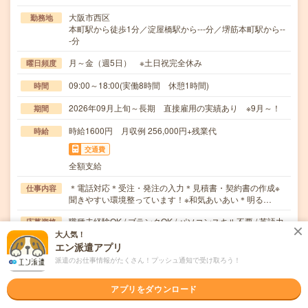
大阪市西区
勤務地
本町駅から徒歩1分／淀屋橋駅から---分／堺筋本町駅から--
-分
月～金（週5日） ※土日祝完全休み
曜日頻度
09:00～18:00(実働8時間 休憩1時間)
時間
2026年09月上旬～長期 直接雇用の実績あり ※9月～！
期間
時給1600円 月収例 256,000円+残業代
時給
交通費
全額支給
＊電話対応＊受注・発注の入力＊見積書・契約書の作成※
仕事内容
聞きやすい環境整っています！※和気あいあい＊明る…
職種未経験OK / ブランクOK / パソコンスキル不要 / 英語力
応募資格
不要
大人気！
＊未経験の方歓迎＊未経験の方でも安心スタート！・登録
エン派遣アプリ
時、キャリアを一緒に考える面談（電話面談の場合）…
派遣のお仕事情報がたくさん！プッシュ通知で受け取ろう！
職場の雰囲気
アプリをダウンロード