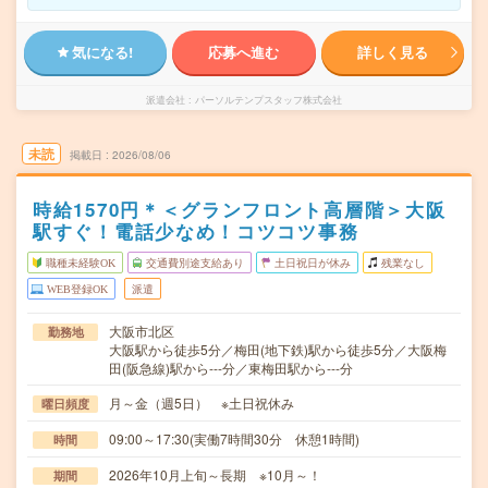
気になる!
応募へ進む
詳しく見る
派遣会社
パーソルテンプスタッフ株式会社
未読
掲載日
2026/08/06
時給1570円＊＜グランフロント高層階＞大阪
駅すぐ！電話少なめ！コツコツ事務
職種未経験OK
交通費別途支給あり
土日祝日が休み
残業なし
WEB登録OK
派遣
大阪市北区
勤務地
大阪駅から徒歩5分／梅田(地下鉄)駅から徒歩5分／大阪梅
田(阪急線)駅から---分／東梅田駅から---分
月～金（週5日） ※土日祝休み
曜日頻度
09:00～17:30(実働7時間30分 休憩1時間)
時間
2026年10月上旬～長期 ※10月～！
期間