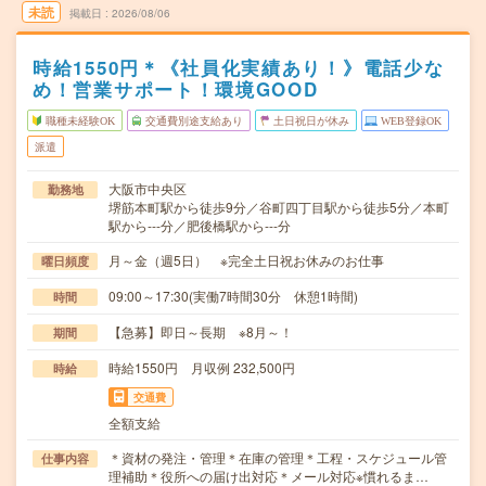
未読
掲載日
2026/08/06
時給1550円＊《社員化実績あり！》電話少な
め！営業サポート！環境GOOD
職種未経験OK
交通費別途支給あり
土日祝日が休み
WEB登録OK
派遣
大阪市中央区
勤務地
堺筋本町駅から徒歩9分／谷町四丁目駅から徒歩5分／本町
駅から---分／肥後橋駅から---分
月～金（週5日） ※完全土日祝お休みのお仕事
曜日頻度
09:00～17:30(実働7時間30分 休憩1時間)
時間
【急募】即日～長期 ※8月～！
期間
時給1550円 月収例 232,500円
時給
交通費
全額支給
＊資材の発注・管理＊在庫の管理＊工程・スケジュール管
仕事内容
理補助＊役所への届け出対応＊メール対応※慣れるま…