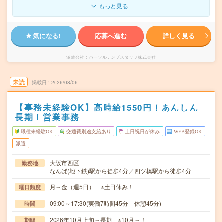
もっと見る
気になる!
応募へ進む
詳しく見る
派遣会社
パーソルテンプスタッフ株式会社
未読
掲載日
2026/08/06
【事務未経験OK】高時給1550円！あんしん
長期！営業事務
職種未経験OK
交通費別途支給あり
土日祝日が休み
WEB登録OK
派遣
大阪市西区
勤務地
なんば(地下鉄)駅から徒歩4分／四ツ橋駅から徒歩4分
月～金（週5日） ※土日休み！
曜日頻度
09:00～17:30(実働7時間45分 休憩45分)
時間
2026年10月上旬～長期 ※10月～！
期間