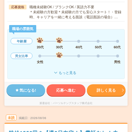
職種未経験OK / ブランクOK / 英語力不要
応募資格
＊未経験の方歓迎＊未経験の方でも安心スタート！・登録
時、キャリアを一緒に考える面談（電話面談の場合）…
職場の雰囲気
年齢層
20代
30代
40代
50代
60代
男女比率
女性
男性
もっと見る
気になる!
応募へ進む
詳しく見る
派遣会社
パーソルテンプスタッフ株式会社
未読
掲載日
2026/08/06