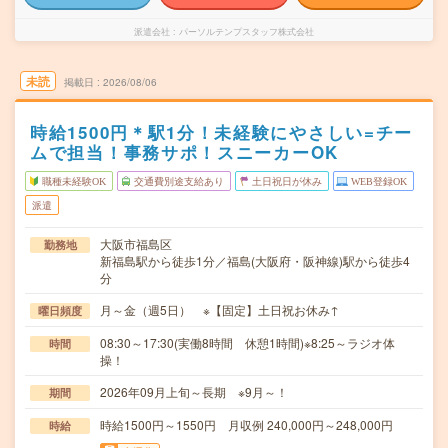
派遣会社
パーソルテンプスタッフ株式会社
未読
掲載日
2026/08/06
時給1500円＊駅1分！未経験にやさしい=チー
ムで担当！事務サポ！スニーカーOK
職種未経験OK
交通費別途支給あり
土日祝日が休み
WEB登録OK
派遣
大阪市福島区
勤務地
新福島駅から徒歩1分／福島(大阪府・阪神線)駅から徒歩4
分
月～金（週5日） ※【固定】土日祝お休み↑
曜日頻度
08:30～17:30(実働8時間 休憩1時間)※8:25～ラジオ体
時間
操！
2026年09月上旬～長期 ※9月～！
期間
時給1500円～1550円 月収例 240,000円～248,000円
時給