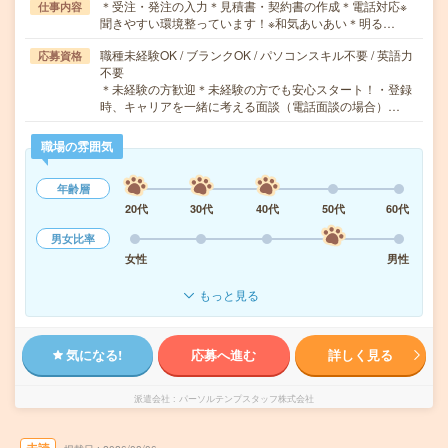
＊受注・発注の入力＊見積書・契約書の作成＊電話対応※
仕事内容
聞きやすい環境整っています！※和気あいあい＊明る…
職種未経験OK / ブランクOK / パソコンスキル不要 / 英語力
応募資格
不要
＊未経験の方歓迎＊未経験の方でも安心スタート！・登録
時、キャリアを一緒に考える面談（電話面談の場合）…
職場の雰囲気
年齢層
20代
30代
40代
50代
60代
男女比率
女性
男性
もっと見る
気になる!
応募へ進む
詳しく見る
派遣会社
パーソルテンプスタッフ株式会社