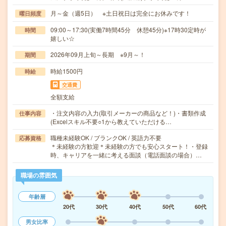
月～金（週5日） ※土日祝日は完全にお休みです！
曜日頻度
09:00～17:30(実働7時間45分 休憩45分)※17時30定時が
時間
嬉しい☆
2026年09月上旬～長期 ※9月～！
期間
時給1500円
時給
交通費
全額支給
・注文内容の入力(取引メーカーの商品など！)・書類作成
仕事内容
(Excelスキル不要○1から教えていただける…
職種未経験OK / ブランクOK / 英語力不要
応募資格
＊未経験の方歓迎＊未経験の方でも安心スタート！・登録
時、キャリアを一緒に考える面談（電話面談の場合）…
職場の雰囲気
年齢層
20代
30代
40代
50代
60代
男女比率