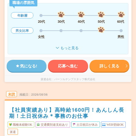
職場の雰囲気
年齢層
20代
30代
40代
50代
60代
男女比率
女性
男性
もっと見る
気になる!
応募へ進む
詳しく見る
派遣会社
パーソルテンプスタッフ株式会社
未読
掲載日
2026/08/06
【社員実績あり】高時給1600円！あんしん長
期！土日祝休み＊事務のお仕事
職種未経験OK
交通費別途支給あり
土日祝日が休み
WEB登録OK
派遣