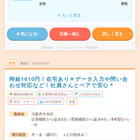
女性
男性
もっと見る
気になる!
応募へ進む
詳しく見る
派遣会社
パーソルテンプスタッフ株式会社
未読
掲載日
2026/08/06
時給1610円！在宅あり▼データ入力や問い合
わせ対応など！社員さんとペアで安心＊
職種未経験OK
交通費別途支給あり
土日祝日が休み
在宅・リモート
WEB登録OK
派遣
大阪市中央区
勤務地
淀屋橋駅から徒歩2分／肥後橋駅から徒歩4分／本町駅から-
--分
月～金（週5日） ※土日祝休み！
曜日頻度