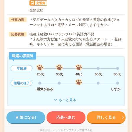
交通費
全額支給
＊受注データの入力＊カタログの発送＊書類の作成 (フォ
仕事内容
ーマットあり○)＊電話・メール対応＼まずはカン…
職種未経験OK / ブランクOK / 英語力不要
応募資格
＊未経験の方歓迎＊未経験の方でも安心スタート！・登録
時、キャリアを一緒に考える面談（電話面談の場合）…
職場の雰囲気
年齢層
20代
30代
40代
50代
60代
職場の様子
活気がある
しずか
もっと見る
気になる!
応募へ進む
詳しく見る
派遣会社
パーソルテンプスタッフ株式会社