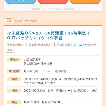
派遣会社
パーソルテンプスタッフ株式会社
未読
掲載日
2026/08/06
≪未経験OK≫20・30代活躍！16時半迄！
OJTバッチリ×コツコツ事務
職種未経験OK
交通費別途支給あり
土日祝日が休み
WEB登録OK
派遣
大阪市淀川区
勤務地
新大阪駅から徒歩10分
月～金（週5日） ※土日祝お休み
曜日頻度
09:00～16:30(実働6時間30分 休憩1時間)※16時や17時ま
時間
でなどのご相談OKです！
2026年09月上旬～長期 即日スタートも相談OK！ ※9月
期間
～！
時給1500円 月収例 195,000円
時給