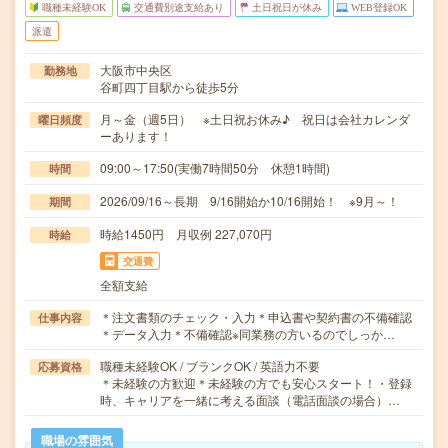
職種未経験OK
交通費別途支給あり
土日祝日が休み
WEB登録OK
派遣
大阪市中央区
勤務地
谷町四丁目駅から徒歩5分
月～金（週5日） ※土日祝お休み♪ 祝日は会社カレンダ
曜日頻度
ーあります！
09:00～17:50(実働7時間50分 休憩1時間)
時間
2026/09/16～長期 9/16開始か10/16開始！ ※9月～！
期間
時給1450円 月収例 227,070円
時給
交通費
全額支給
＊注文書類のチェック・入力＊申込書や契約書の不備確認
仕事内容
＊データ入力＊不備確認※同業務の方いるのでしっか…
職種未経験OK / ブランクOK / 英語力不要
応募資格
＊未経験の方歓迎＊未経験の方でも安心スタート！・登録
時、キャリアを一緒に考える面談（電話面談の場合）…
職場の雰囲気