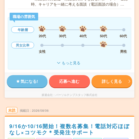
時、キャリアを一緒に考える面談（電話面談の場合）…
職場の雰囲気
年齢層
20代
30代
40代
50代
60代
男女比率
女性
男性
もっと見る
気になる!
応募へ進む
詳しく見る
派遣会社
パーソルテンプスタッフ株式会社
未読
掲載日
2026/08/06
9/16か10/16開始！複数名募集！電話対応ほぼ
なし×コツモク＊受発注サポート