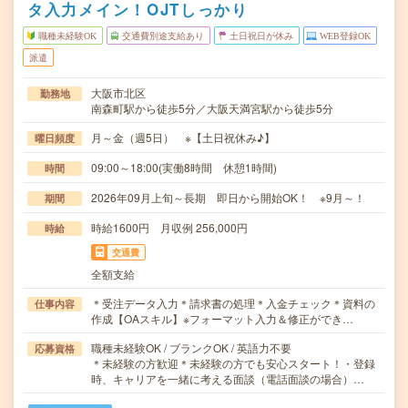
タ入力メイン！OJTしっかり
職種未経験OK
交通費別途支給あり
土日祝日が休み
WEB登録OK
派遣
大阪市北区
勤務地
南森町駅から徒歩5分／大阪天満宮駅から徒歩5分
月～金（週5日） ※【土日祝休み♪】
曜日頻度
09:00～18:00(実働8時間 休憩1時間)
時間
2026年09月上旬～長期 即日から開始OK！ ※9月～！
期間
時給1600円 月収例 256,000円
時給
交通費
全額支給
＊受注データ入力＊請求書の処理＊入金チェック＊資料の
仕事内容
作成【OAスキル】※フォーマット入力＆修正ができ…
職種未経験OK / ブランクOK / 英語力不要
応募資格
＊未経験の方歓迎＊未経験の方でも安心スタート！・登録
時、キャリアを一緒に考える面談（電話面談の場合）…