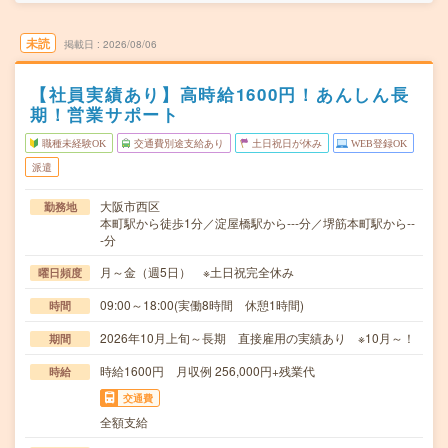
未読
掲載日
2026/08/06
【社員実績あり】高時給1600円！あんしん長
期！営業サポート
職種未経験OK
交通費別途支給あり
土日祝日が休み
WEB登録OK
派遣
大阪市西区
勤務地
本町駅から徒歩1分／淀屋橋駅から---分／堺筋本町駅から--
-分
月～金（週5日） ※土日祝完全休み
曜日頻度
09:00～18:00(実働8時間 休憩1時間)
時間
2026年10月上旬～長期 直接雇用の実績あり ※10月～！
期間
時給1600円 月収例 256,000円+残業代
時給
交通費
全額支給