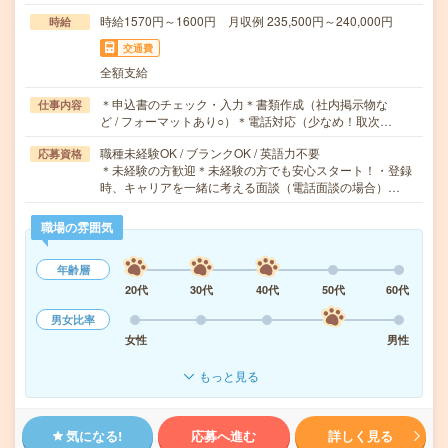
時給1570円～1600円 月収例 235,500円～240,000円
時給
交通費
全額支給
＊申込書のチェック・入力＊書類作成（社内掲示物な
仕事内容
ど / フォーマットあり○）＊電話対応（少なめ！取次…
職種未経験OK / ブランクOK / 英語力不要
応募資格
＊未経験の方歓迎＊未経験の方でも安心スタート！・登録
時、キャリアを一緒に考える面談（電話面談の場合）…
職場の雰囲気
年齢層
20代
30代
40代
50代
60代
男女比率
女性
男性
もっと見る
気になる!
応募へ進む
詳しく見る