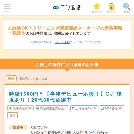
メニュー
気になる!
ログイン
検索
未経験OK＊クリーニング関連製品メーカーでの営業事務
＊残業少
のお仕事情報は、掲載が終了しています
掲載時の情報は、
ページ下部
からご覧いただけます。
お探しの条件に近い派遣のお仕事
未読
掲載日
2026/08/06
時給1500円＊【事務デビュー応援！】OJT環
境あり！20代30代活躍中
職種未経験OK
交通費別途支給あり
土日祝日が休み
WEB登録OK
派遣
大阪市北区
勤務地
天満駅から徒歩5分／扇町(大阪府)駅から徒歩3分