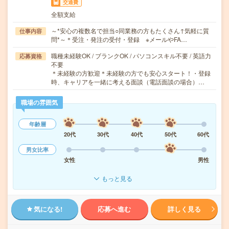
交通費
全額支給
～*安心の複数名で担当○同業務の方もたくさん↑気軽に質
仕事内容
問*～＊受注・発注の受付・登録 ※メールやFA…
職種未経験OK / ブランクOK / パソコンスキル不要 / 英語力
応募資格
不要
＊未経験の方歓迎＊未経験の方でも安心スタート！・登録
時、キャリアを一緒に考える面談（電話面談の場合）…
職場の雰囲気
年齢層
20代
30代
40代
50代
60代
男女比率
女性
男性
もっと見る
気になる!
応募へ進む
詳しく見る