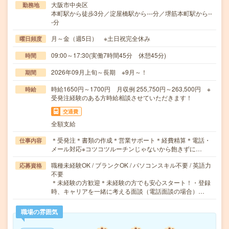
大阪市中央区
勤務地
本町駅から徒歩3分／淀屋橋駅から---分／堺筋本町駅から--
-分
月～金（週5日） ※土日祝完全休み
曜日頻度
09:00～17:30(実働7時間45分 休憩45分)
時間
2026年09月上旬～長期 ※9月～！
期間
時給1650円～1700円 月収例 255,750円～263,500円 ※
時給
受発注経験のある方時給相談させていただきます！
交通費
全額支給
＊受発注＊書類の作成＊営業サポート＊経費精算＊電話・
仕事内容
メール対応※コツコツルーチンじゃないから飽きずに…
職種未経験OK / ブランクOK / パソコンスキル不要 / 英語力
応募資格
不要
＊未経験の方歓迎＊未経験の方でも安心スタート！・登録
時、キャリアを一緒に考える面談（電話面談の場合）…
職場の雰囲気