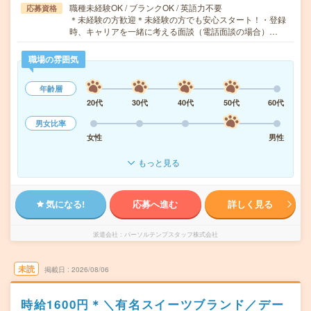
職種未経験OK / ブランクOK / 英語力不要
応募資格
＊未経験の方歓迎＊未経験の方でも安心スタート！・登録
時、キャリアを一緒に考える面談（電話面談の場合）…
職場の雰囲気
年齢層
20代
30代
40代
50代
60代
男女比率
女性
男性
もっと見る
気になる!
応募へ進む
詳しく見る
派遣会社
パーソルテンプスタッフ株式会社
未読
掲載日
2026/08/06
時給1600円＊＼有名スイーツブランド／デー