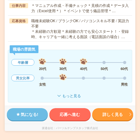
＊マニュアル作成・不備チェック＊見積の作成＊データ入
仕事内容
力（Excel使用＊）＊イベントで使う備品管理＊…
職種未経験OK / ブランクOK / パソコンスキル不要 / 英語力
応募資格
不要
＊未経験の方歓迎＊未経験の方でも安心スタート！・登録
時、キャリアを一緒に考える面談（電話面談の場合）…
職場の雰囲気
年齢層
20代
30代
40代
50代
60代
男女比率
女性
男性
もっと見る
気になる!
応募へ進む
詳しく見る
派遣会社
パーソルテンプスタッフ株式会社