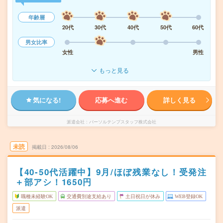
年齢層
20代
30代
40代
50代
60代
男女比率
女性
男性
もっと見る
気になる!
応募へ進む
詳しく見る
派遣会社
パーソルテンプスタッフ株式会社
未読
掲載日
2026/08/06
【40-50代活躍中】9月/ほぼ残業なし！受発注
＋部アシ！1650円
職種未経験OK
交通費別途支給あり
土日祝日が休み
WEB登録OK
派遣