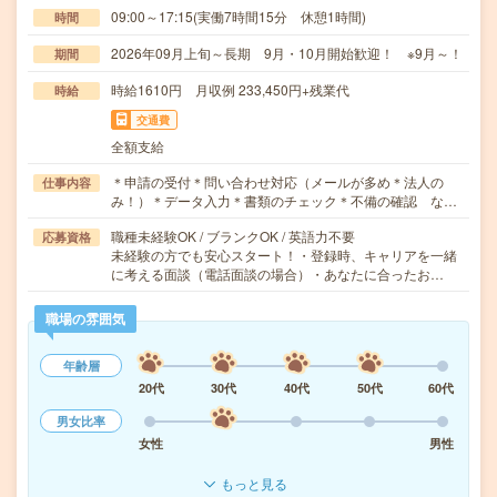
09:00～17:15(実働7時間15分 休憩1時間)
時間
2026年09月上旬～長期 9月・10月開始歓迎！ ※9月～！
期間
時給1610円 月収例 233,450円+残業代
時給
交通費
全額支給
＊申請の受付＊問い合わせ対応（メールが多め＊法人の
仕事内容
み！）＊データ入力＊書類のチェック＊不備の確認 な…
職種未経験OK / ブランクOK / 英語力不要
応募資格
未経験の方でも安心スタート！・登録時、キャリアを一緒
に考える面談（電話面談の場合）・あなたに合ったお…
職場の雰囲気
年齢層
20代
30代
40代
50代
60代
男女比率
女性
男性
もっと見る