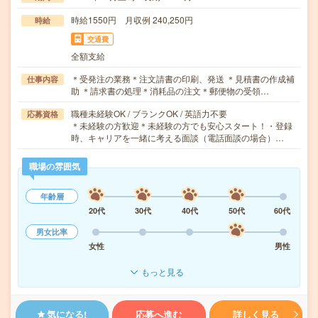
時給1550円 月収例 240,250円
時給
交通費
全額支給
＊受発注の業務＊注文請書の印刷、発送 ＊見積書の作成補
仕事内容
助 ＊請求書の処理＊消耗品の注文＊郵便物の受領…
職種未経験OK / ブランクOK / 英語力不要
応募資格
＊未経験の方歓迎＊未経験の方でも安心スタート！・登録
時、キャリアを一緒に考える面談（電話面談の場合）…
職場の雰囲気
年齢層
20代
30代
40代
50代
60代
男女比率
女性
男性
もっと見る
気になる!
応募へ進む
詳しく見る