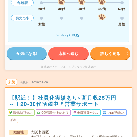
年齢層
20代
30代
40代
50代
60代
男女比率
女性
男性
もっと見る
気になる!
応募へ進む
詳しく見る
派遣会社
パーソルテンプスタッフ株式会社
未読
掲載日
2026/08/06
【駅近！】社員化実績あり×高月収25万円
～！20-30代活躍中＊営業サポート
職種未経験OK
交通費別途支給あり
土日祝日が休み
WEB登録OK
派遣
大阪市西区
勤務地
本町駅から徒歩1分／淀屋橋駅から---分／堺筋本町駅から--