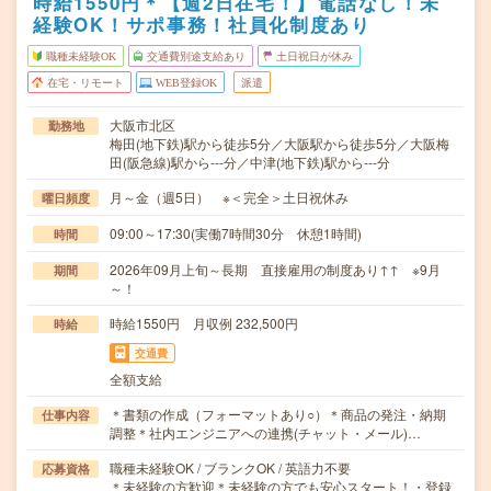
時給1550円＊【週2日在宅！】電話なし！未
経験OK！サポ事務！社員化制度あり
職種未経験OK
交通費別途支給あり
土日祝日が休み
在宅・リモート
WEB登録OK
派遣
大阪市北区
勤務地
梅田(地下鉄)駅から徒歩5分／大阪駅から徒歩5分／大阪梅
田(阪急線)駅から---分／中津(地下鉄)駅から---分
月～金（週5日） ※＜完全＞土日祝休み
曜日頻度
09:00～17:30(実働7時間30分 休憩1時間)
時間
2026年09月上旬～長期 直接雇用の制度あり↑↑ ※9月
期間
～！
時給1550円 月収例 232,500円
時給
交通費
全額支給
＊書類の作成（フォーマットあり○）＊商品の発注・納期
仕事内容
調整＊社内エンジニアへの連携(チャット・メール)…
職種未経験OK / ブランクOK / 英語力不要
応募資格
＊未経験の方歓迎＊未経験の方でも安心スタート！・登録