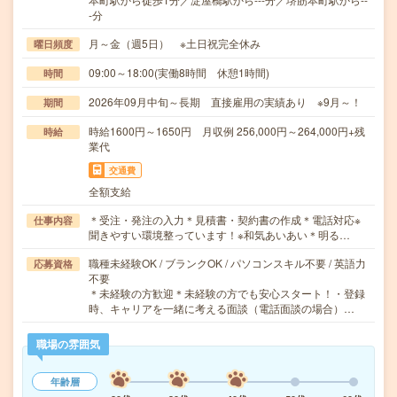
-分
月～金（週5日） ※土日祝完全休み
曜日頻度
09:00～18:00(実働8時間 休憩1時間)
時間
2026年09月中旬～長期 直接雇用の実績あり ※9月～！
期間
時給1600円～1650円 月収例 256,000円～264,000円+残
時給
業代
交通費
全額支給
＊受注・発注の入力＊見積書・契約書の作成＊電話対応※
仕事内容
聞きやすい環境整っています！※和気あいあい＊明る…
職種未経験OK / ブランクOK / パソコンスキル不要 / 英語力
応募資格
不要
＊未経験の方歓迎＊未経験の方でも安心スタート！・登録
時、キャリアを一緒に考える面談（電話面談の場合）…
職場の雰囲気
年齢層