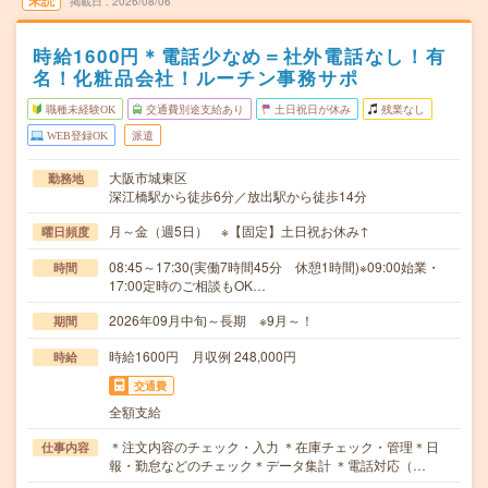
未読
掲載日
2026/08/06
時給1600円＊電話少なめ＝社外電話なし！有
名！化粧品会社！ルーチン事務サポ
職種未経験OK
交通費別途支給あり
土日祝日が休み
残業なし
WEB登録OK
派遣
大阪市城東区
勤務地
深江橋駅から徒歩6分／放出駅から徒歩14分
月～金（週5日） ※【固定】土日祝お休み↑
曜日頻度
08:45～17:30(実働7時間45分 休憩1時間)※09:00始業・
時間
17:00定時のご相談もOK…
2026年09月中旬～長期 ※9月～！
期間
時給1600円 月収例 248,000円
時給
交通費
全額支給
＊注文内容のチェック・入力 ＊在庫チェック・管理＊日
仕事内容
報・勤怠などのチェック＊データ集計 ＊電話対応（…