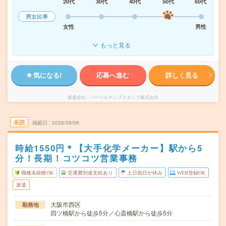
20代
30代
40代
50代
60代
男女比率
女性
男性
もっと見る
気になる!
応募へ進む
詳しく見る
派遣会社
パーソルテンプスタッフ株式会社
未読
掲載日
2026/08/06
時給1550円＊【大手化学メーカー】駅から5
分！長期！コツコツ営業事務
職種未経験OK
交通費別途支給あり
土日祝日が休み
WEB登録OK
派遣
大阪市西区
勤務地
四ツ橋駅から徒歩5分／心斎橋駅から徒歩5分