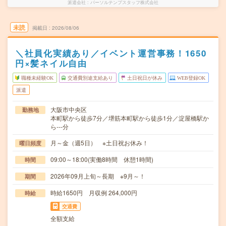
派遣会社
パーソルテンプスタッフ株式会社
未読
掲載日
2026/08/06
＼社員化実績あり／イベント運営事務！1650
円×髪ネイル自由
職種未経験OK
交通費別途支給あり
土日祝日が休み
WEB登録OK
派遣
大阪市中央区
勤務地
本町駅から徒歩7分／堺筋本町駅から徒歩1分／淀屋橋駅か
ら---分
月～金（週5日） ※土日祝お休み！
曜日頻度
09:00～18:00(実働8時間 休憩1時間)
時間
2026年09月上旬～長期 ※9月～！
期間
時給1650円 月収例 264,000円
時給
交通費
全額支給