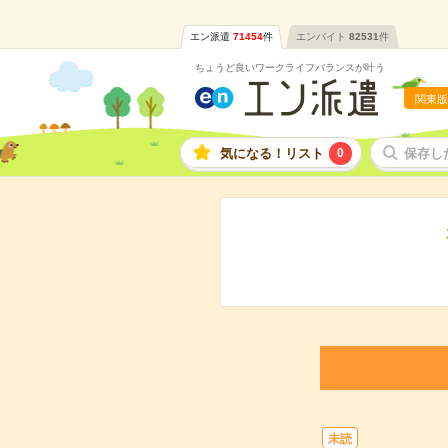
エン派遣
71454
件
エンバイト
82531
件
ちょうど良いワークライフバランスが叶う
関東版
気になる！リスト
0
保存し
未読