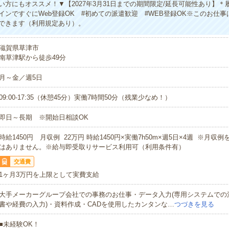
い方にもオススメ！▼【2027年3月31日までの期間限定/延長可能性あり】＊
インですぐにWeb登録OK #初めての派遣歓迎 #WEB登録OK※このお仕
できます（利用規定あり）。
滋賀県草津市
南草津駅から徒歩49分
月～金／週5日
09:00-17:35（休憩45分）実働7時間50分（残業少なめ！）
即日～長期 ※開始日相談OK
時給1450円 月収例 22万円 時給1450円×実働7h50m×週5日×4週 ※月収
はありません。※給与即受取りサービス利用可（利用条件有）
交通費
1ヶ月3万円を上限として実費支給
大手メーカーグループ会社での事務のお仕事・データ入力(専用システムでの
書や経費の入力)・資料作成・CADを使用したカンタンな…
つづきを見る
■未経験OK！