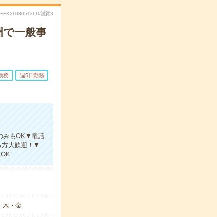
RFFK260805136D/滋賀3
洲で一般事
勤務
週5日勤務
のみもOK▼電話
る方大歓迎！▼
OK
・木・金