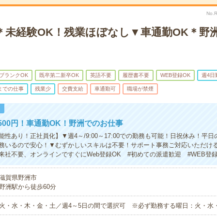
No.
で＊未経験OK！残業ほぼなし▼車通勤OK＊野
ブランクOK
既卒第二新卒OK
英語不要
履歴書不要
WEB登録OK
週4日
までの仕事
残業少
交費支給
車通勤可
職場が禁煙
！
500円！車通勤OK！野洲でのお仕事
性あり！正社員化】▼週4～/9:00～17:00での勤務も可能！日祝休み！平日
務いるので安心！▼むずかしいスキルは不要！サポート事務ご対応いただけ
来社不要、オンラインですぐにWeb登録OK #初めての派遣歓迎 #WEB登録
滋賀県野洲市
野洲駅から徒歩60分
火・水・木・金・土／週4～5日の間で選択可 ※必ず勤務する曜日：火・水