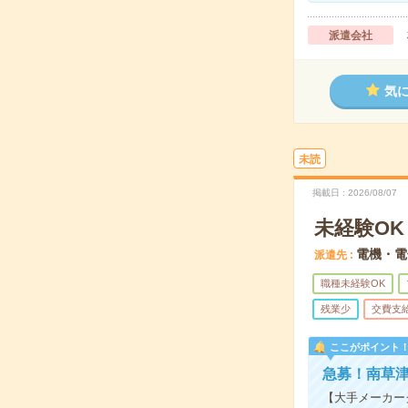
派遣会社
気
未読
掲載日
2026/08/07
未経験O
電機・電
派遣先
職種未経験OK
残業少
交費支
ここがポイント
急募！南草
【大手メーカー