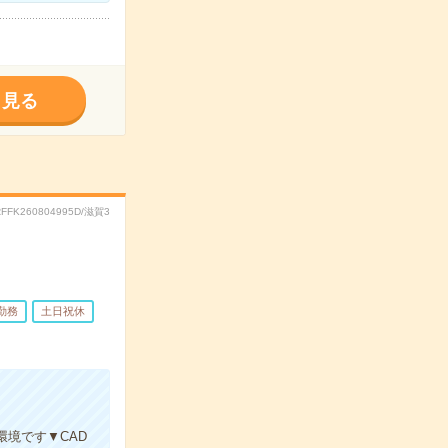
く見る
RFFK260804995D/滋賀3
勤務
土日祝休
境です▼CAD