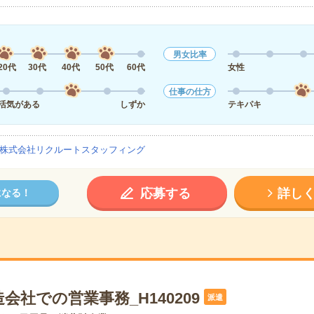
男女比率
20代
30代
40代
50代
60代
女性
仕事の仕方
活気がある
しずか
テキパキ
株式会社リクルートスタッフィング
応募する
詳し
になる！
会社での営業事務_H140209
派遣