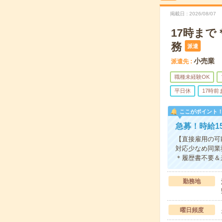
掲載日
2026/08/07
17時ま
務
派遣
小売業
派遣先
職種未経験OK
平日休
17時前
ここがポイント
急募！時給1
【直接雇用の可能
対応少なめ同業
＊履歴書不要＆
勤務地
曜日頻度