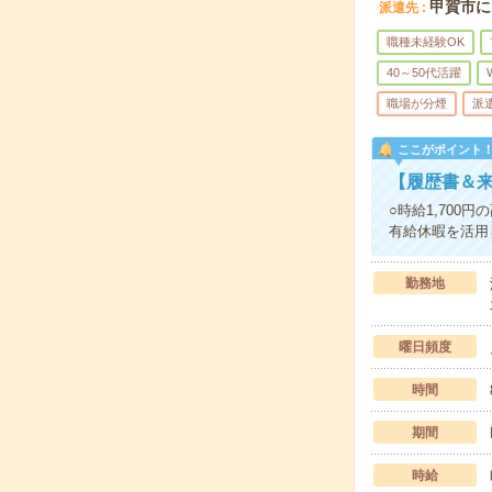
甲賀市に
派遣先
職種未経験OK
40～50代活躍
職場が分煙
派
ここがポイント
【履歴書＆来
○時給1,700
有給休暇を活用
勤務地
曜日頻度
時間
期間
時給