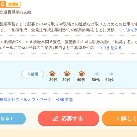
交通費
交通費規定内支給
営業事務として顧客とのやり取りや現場との連携など取りまとめるお仕事で
は、・見積作成、受発注作成お客様からの依頼内容をもとに見積…
つづきを
＜未経験OK！＞＃学歴不問＃髪色・髪型自由！○応募後の流れ「応募する」
↓メールにてweb登録のご案内↓担当よりご希望条件の…
つづきを見る
年齢層
20代
30代
40代
50代
60代
株式会社ウィルオブ・ワーク FO事業部
応募する
詳し
になる！