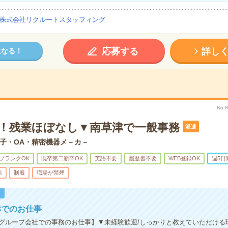
株式会社リクルートスタッフィング
応募する
詳し
になる！
No.
K！残業ほぼなし▼南草津で一般事務
派遣
子・OA・精密機器メ－カ－
ブランクOK
既卒第二新卒OK
英語不要
履歴書不要
WEB登録OK
週5日
給
制服
職場が禁煙
！
津でのお仕事
グループ会社での事務のお仕事】▼未経験歓迎/しっかりと教えていただける環