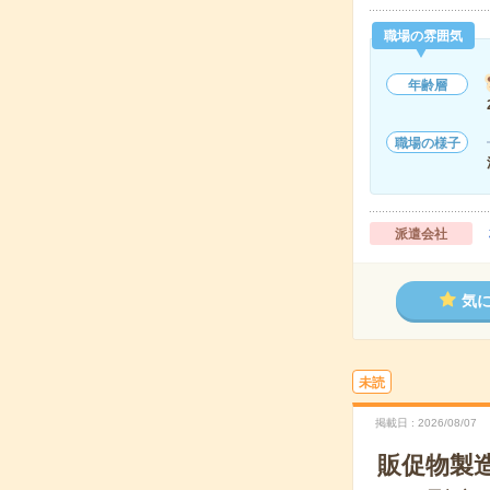
職場の雰囲気
年齢層
職場の様子
派遣会社
気
未読
掲載日
2026/08/07
販促物製造