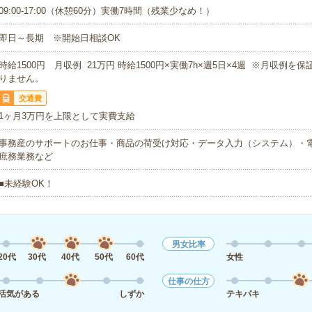
09:00-17:00（休憩60分）実働7時間（残業少なめ！）
即日～長期 ※開始日相談OK
時給1500円 月収例 21万円 時給1500円×実働7h×週5日×4週 ※月収例を
りません。
交通費
1ヶ月3万円を上限として実費支給
事務産のサポートのお仕事・商品の荷受け対応・データ入力（システム）・
庶務業務など
■未経験OK！
男女比率
20代
30代
40代
50代
60代
女性
仕事の仕方
活気がある
しずか
テキパキ