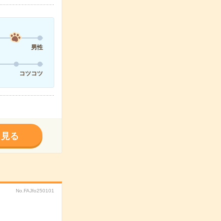
男性
コツコツ
く見る
No.FAJfo250101