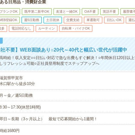
ある日用品・消費財企業
ブランクOK
既卒第二新卒OK
友達と一緒OK
OA不要
英語不要
履歴書
WEB登録OK
週5日勤務
土日祝休
交費支給
車通勤可
日払いOK
週払
遣多
電話対応なし
ルーティン
自転車・バイクOK
！
社不要】WEB面談あり○20代～40代と幅広い世代が活躍中
円の高時給！収入安定○○日払い対応で急な出費もすぐ解決！○年間休日120日以
しリフレッシュ可能○正社員登用制度でステップアップへ
滋賀県甲賀市
水口駅から徒歩10分
月～金／週5日勤務
8:30～17:30(休憩1時間)
即日～長期（3ヶ月以上） 最短で応募開始から1週間！
時給1680円