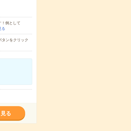
す！例として
見る
ボタンをクリック
く見る