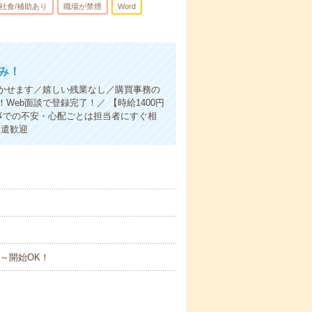
社食/補助あり
職場が禁煙
Word
み！
かせます／嬉しい残業なし／購買事務の
eb面談で登録完了！／ 【時給1400円
事での不安・心配ごとは担当者にすぐ相
派遣歓迎
し
月～開始OK！