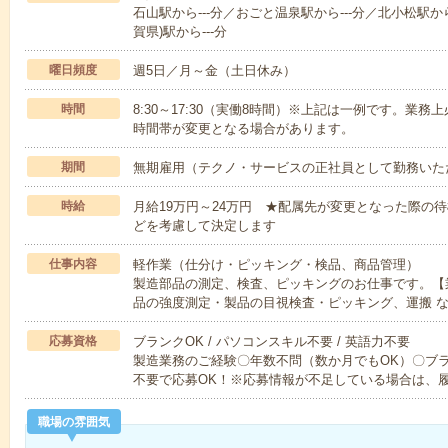
石山駅から---分／おごと温泉駅から---分／北小松駅から
賀県)駅から---分
曜日頻度
週5日／月～金（土日休み）
時間
8:30～17:30（実働8時間）※上記は一例です。業
時間帯が変更となる場合があります。
期間
無期雇用（テクノ・サービスの正社員として勤務いた
時給
月給19万円～24万円 ★配属先が変更となった際の
どを考慮して決定します
仕事内容
軽作業（仕分け・ピッキング・検品、商品管理）
製造部品の測定、検査、ピッキングのお仕事です。【
品の強度測定・製品の目視検査・ピッキング、運搬 
応募資格
ブランクOK / パソコンスキル不要 / 英語力不要
製造業務のご経験〇年数不問（数か月でもOK）〇ブ
不要で応募OK！※応募情報が不足している場合は、
職場の雰囲気