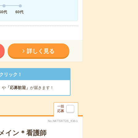
50代
60代
詳しく見る
クリック！
」
や
「応募歓迎」
が届きます！
一括
応募
No.NKTSKT26_KM-1
録メイン＊看護師