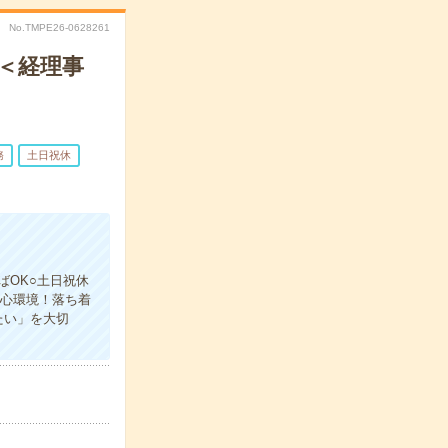
No.TMPE26-0628261
！＜経理事
務
土日祝休
ばOK○土日祝休
安心環境！落ち着
たい」を大切