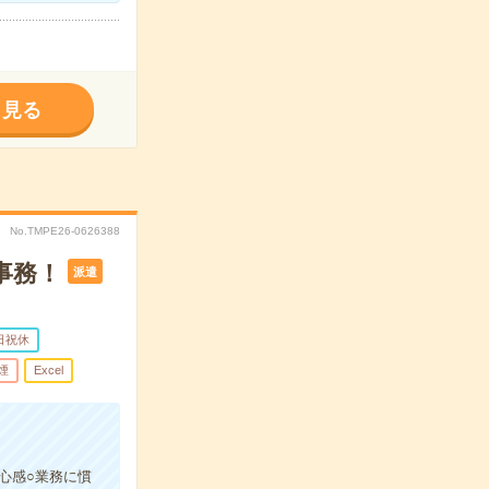
く見る
No.TMPE26-0626388
事務！
派遣
日祝休
煙
Excel
心感○業務に慣