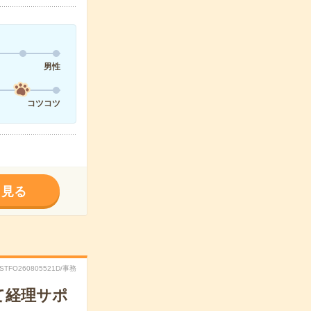
男性
コツコツ
く見る
RSTFO260805521D/事務
て経理サポ