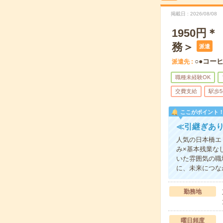
掲載日
2026/08/08
1950円
務＞
派遣
○●コー
派遣先
職種未経験OK
交費支給
駅歩
ここがポイント
≪引継ぎあ
人気の日本橋エ
み×基本残業な
いた雰囲気の職
に、未来につな
勤務地
曜日頻度