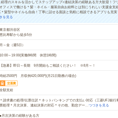
！経理のスキルを活かしてステップアップ○連結決算の経験ある方大歓迎！フ
オフィスで働ける＊髪・ネイル・服装自由お給料とは別にうれしい支援金支給
K＊髪型やネイルも自由！丁寧に話せる面談と気軽に相談できるアプリも充実
きを見る
東京都渋谷区
恵比寿駅から徒歩5分
月～金（週5日）
10:00～19:00(実働8時間 休憩1時間)
【急募】即日～長期 9月開始もご相談ください！ ※8月～！
時給2500円 月収例420,000円(月21日勤務の場合)
交通費
全額支給
＊請求書の処理/伝票仕訳＊ネットバンキングでの支払い対応（三菱UFJ銀行
票処理＊月次決算、連結決算の対応＊その他、勤怠デー…
つづきを見る
●月次決算の経験がある方