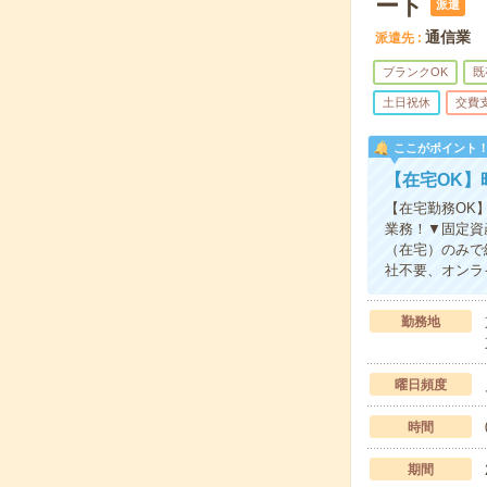
ート
派遣
通信業
派遣先
ブランクOK
既
土日祝休
交費
ここがポイント
【在宅OK】
【在宅勤務OK】
業務！▼固定資
（在宅）のみで
社不要、オンラ
勤務地
曜日頻度
時間
期間