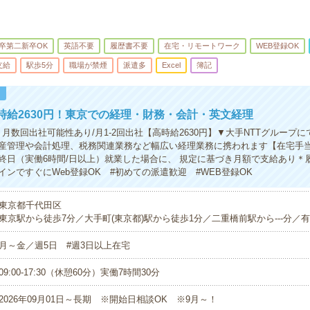
卒第二新卒OK
英語不要
履歴書不要
在宅・リモートワーク
WEB登録OK
支給
駅歩5分
職場が禁煙
派遣多
Excel
簿記
！
時給2630円！東京での経理・財務・会計・英文経理
月数回出社可能性あり/月1-2回出社【高時給2630円】▼大手NTTグループ
産管理や会計処理、税務関連業務など幅広い経理業務に携われます【在宅手
終日（実働6時間/日以上）就業した場合に、 規定に基づき月額で支給あり＊
インですぐにWeb登録OK #初めての派遣歓迎 #WEB登録OK
東京都千代田区
東京駅から徒歩7分／大手町(東京都)駅から徒歩1分／二重橋前駅から---分／有楽
月～金／週5日 #週3日以上在宅
09:00-17:30（休憩60分）実働7時間30分
2026年09月01日～長期 ※開始日相談OK ※9月～！