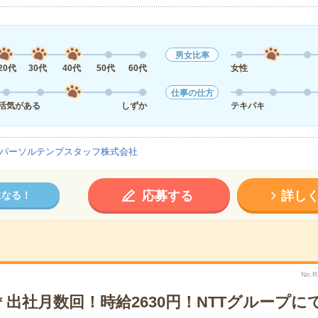
男女比率
20代
30代
40代
50代
60代
女性
仕事の仕方
活気がある
しずか
テキパキ
パーソルテンプスタッフ株式会社
応募する
詳し
になる！
No.
出社月数回！時給2630円！NTTグループに