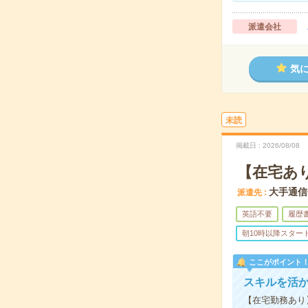
派遣会社
気
未読
掲載日
2026/08/08
【在宅あ
大手通信
派遣先
英語不要
履歴
朝10時以降スター
ここがポイント
スキルを活
【在宅勤務あり