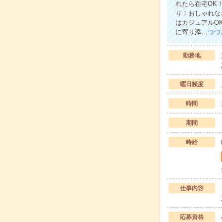
れたら在宅OK
り！おしゃれな
はカジュアルO
に寄り添…
つづ
勤務地
曜日頻度
時間
期間
時給
仕事内容
応募資格