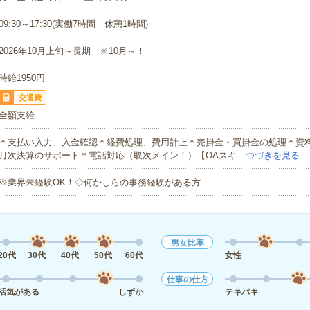
09:30～17:30(実働7時間 休憩1時間)
2026年10月上旬～長期 ※10月～！
時給1950円
交通費
全額支給
＊支払い入力、入金確認＊経費処理、費用計上＊売掛金・買掛金の処理＊資
月次決算のサポート＊電話対応（取次メイン！）【OAスキ…
つづきを見る
※業界未経験OK！◇何かしらの事務経験がある方
男女比率
20代
30代
40代
50代
60代
女性
仕事の仕方
活気がある
しずか
テキパキ