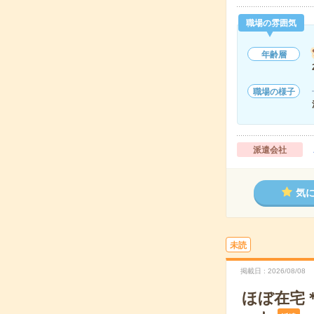
職場の雰囲気
年齢層
職場の様子
派遣会社
気
未読
掲載日
2026/08/08
ほぼ在宅＊