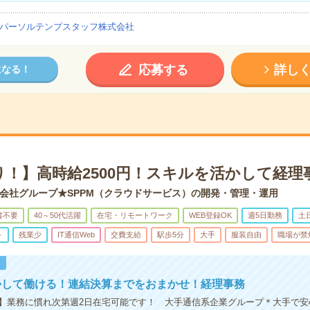
パーソルテンプスタッフ株式会社
応募する
詳し
になる！
り！】高時給2500円！スキルを活かして経理
会社グループ★SPPM（クラウドサービス）の開発・管理・運用
書不要
40～50代活躍
在宅・リモートワーク
WEB登録OK
週5日勤務
土
ト
残業少
IT通信Web
交費支給
駅歩5分
大手
服装自由
職場が禁
！
かして働ける！連結決算までをおまかせ！経理事務
】業務に慣れ次第週2日在宅可能です！ 大手通信系企業グループ＊大手で安