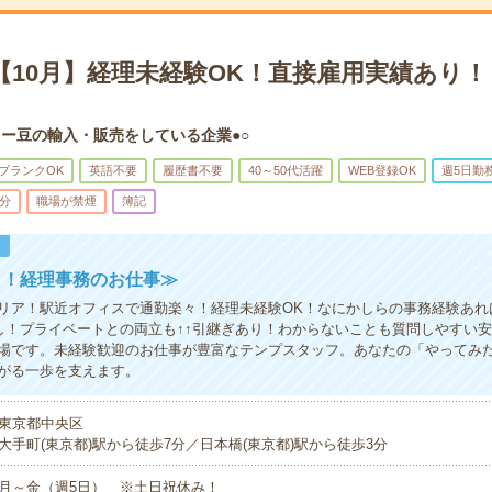
＊【10月】経理未経験OK！直接雇用実績あり
ヒー豆の輸入・販売をしている企業●○
ブランクOK
英語不要
履歴書不要
40～50代活躍
WEB登録OK
週5日勤
5分
職場が禁煙
簿記
！
り！経理事務のお仕事≫
リア！駅近オフィスで通勤楽々！経理未経験OK！なにかしらの事務経験あれ
し！プライベートとの両立も↑↑引継ぎあり！わからないことも質問しやすい
場です。未経験歓迎のお仕事が豊富なテンプスタッフ。あなたの「やってみ
がる一歩を支えます。
東京都中央区
大手町(東京都)駅から徒歩7分／日本橋(東京都)駅から徒歩3分
月～金（週5日） ※土日祝休み！