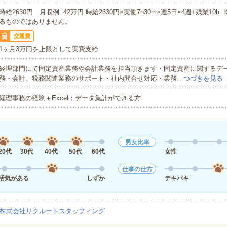
時給2630円 月収例 42万円 時給2630円×実働7h30m×週5日×4週+残業10
るものではありません。
交通費
1ヶ月3万円を上限として実費支給
経理部門にて固定資産業務や会計業務を担当頂きます・固定資産に関するデ
務・会計、税務関連業務のサポート・社内問合せ対応・業務…
つづきを見る
経理事務の経験＋Excel：データ集計ができる方
男女比率
20代
30代
40代
50代
60代
女性
仕事の仕方
活気がある
しずか
テキパキ
株式会社リクルートスタッフィング