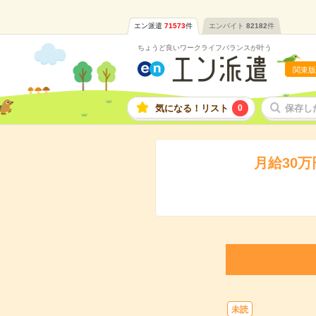
エン派遣
71573
件
エンバイト
82182
件
ちょうど良いワークライフバランスが叶う
関東版
気になる！リスト
0
保存し
月給30
未読