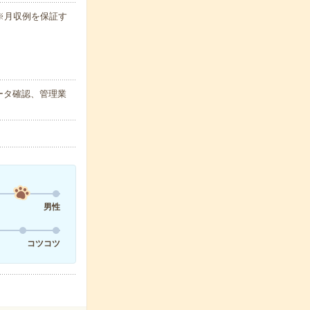
h ※月収例を保証す
ータ確認、管理業
男性
コツコツ