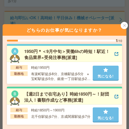
歩1分
給与即払いOK！高時給！平日休み！機械オペレーター[派
遣]
どちらのお仕事が気になりますか？
給 与
時給1900円
1
/10
交通費
交通費支給有り
気になる!
勤務地
西船橋駅～徒歩20分 ※バイク通勤OK
1950円＊＜9月中旬＞実働6hの時短！駅近！
食品業界×受発注事務[派遣]
【完全在宅＊時給1850円】電子書籍サービス運営企業で
時給1950円
給与
サイト更新や管理[派遣]
有楽町駅徒歩8分、京橋駅徒歩5分 ※
勤務地
気になる!
宝町駅徒歩5分、銀座一丁目駅徒歩2
給 与
時給1850円＋交 【月収例】305,250円～ ■
分、銀座駅徒歩10分
給与の前払いが可能な速払いサービスあり
交通費
交通費支給あり
【週2日まで在宅あり】時給1850円～！財団
気になる!
勤務地
東京都千代田区 東京メトロ半蔵門線 神保町
法人！書類作成など事務[派遣]
駅徒歩3分
時給1850円～1900円
給与
北千住駅徒歩7分、京成関屋駅徒歩7分
勤務地
気になる!
＼完全在宅／週2日～＊1日4h～！オンライン講座の受
付！時給2400円[派遣]