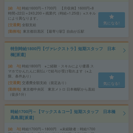
給 与
時給1600円～1700円 【月収例】1600円×8
時間×22日＝243,200＋残業代（時給×1.25倍）※スキル
により異なります。
気になる!
交通費
全額支給
勤務地
東京都目黒区 【最寄り駅】自由が丘駅
特別時給1800円【ヴァレクストラ】短期スタッフ 日本
橋[派遣]
給 与
時給1800円 ※ご経験・スキルにより優遇 ス
マホでかんたんに前払いで給与が受け取れます（※上
限、条件あり）
交通費
交通費全額支給（規定あり）
気になる!
勤務地
東京都中央区 東京メトロ 日本橋駅から直結
（徒歩1分）
時給1700円～【マックス＆コー】短期スタッフ 日本橋
高島屋[派遣]
給 与
時給1700円～1800円 ※未経験者：時給1700