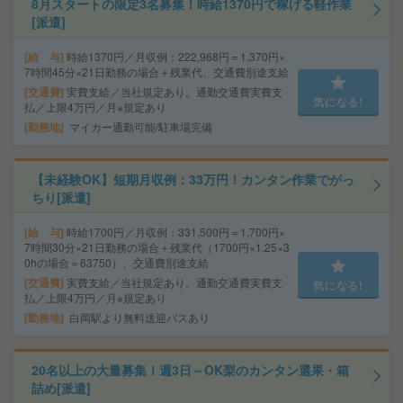
8月スタートの限定3名募集！時給1370円で稼げる軽作業
[派遣]
給 与
時給1370円／月収例：222,968円＝1,370円×
7時間45分×21日勤務の場合＋残業代、交通費別途支給
交通費
実費支給／当社規定あり。通勤交通費実費支
気になる!
払／上限4万円／月※規定あり
勤務地
マイカー通勤可能/駐車場完備
【未経験OK】短期月収例：33万円！カンタン作業でがっ
ちり[派遣]
給 与
時給1700円／月収例：331,500円＝1,700円×
7時間30分×21日勤務の場合＋残業代（1700円×1.25×3
0hの場合＝63750）、交通費別途支給
交通費
実費支給／当社規定あり。通勤交通費実費支
気になる!
払／上限4万円／月※規定あり
勤務地
白岡駅より無料送迎バスあり
20名以上の大量募集！週3日～OK梨のカンタン選果・箱
詰め[派遣]