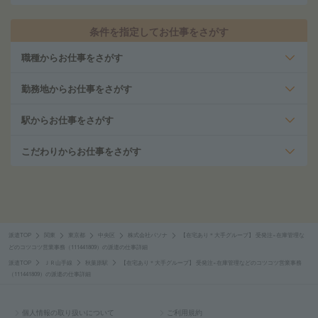
条件を指定してお仕事をさがす
職種からお仕事をさがす
勤務地からお仕事をさがす
駅からお仕事をさがす
こだわりからお仕事をさがす
派遣TOP
関東
東京都
中央区
株式会社パソナ
【在宅あり＊大手グループ】 受発注×在庫管理な
どのコツコツ営業事務（111441809）の派遣の仕事詳細
派遣TOP
ＪＲ山手線
秋葉原駅
【在宅あり＊大手グループ】 受発注×在庫管理などのコツコツ営業事務
（111441809）の派遣の仕事詳細
個人情報の取り扱いについて
ご利用規約