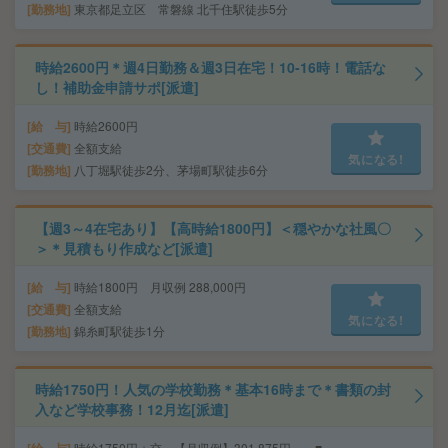
勤務地
東京都足立区 常磐線 北千住駅徒歩5分
時給2600円＊週4日勤務＆週3日在宅！10-16時！電話な
し！補助金申請サポ[派遣]
給 与
時給2600円
交通費
全額支給
気になる!
勤務地
八丁堀駅徒歩2分、茅場町駅徒歩6分
【週3～4在宅あり】【高時給1800円】＜穏やかな社風〇
＞＊見積もり作成など[派遣]
給 与
時給1800円 月収例 288,000円
交通費
全額支給
気になる!
勤務地
錦糸町駅徒歩1分
時給1750円！人気の学校勤務＊基本16時まで＊書類の封
入など学校事務！12月迄[派遣]
時給1750円＋交 【月収例】301,875円～ ■