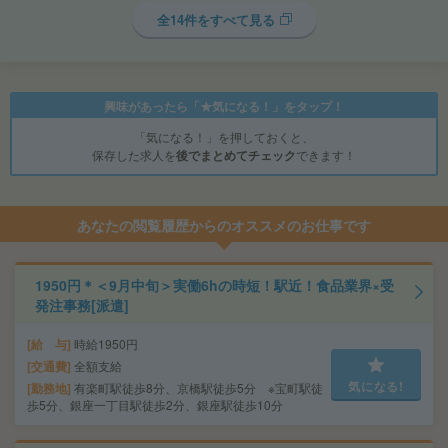
全14件をすべて見る
興味があったら「★気になる！」をタップ！
「気になる！」を押しておくと、
保存した求人を
後でまとめてチェック
できます！
あなたの閲覧履歴からのオススメのお仕事です
1950円＊＜9月中旬＞実働6hの時短！駅近！食品業界×受
発注事務[派遣]
給 与
時給1950円
交通費
全額支給
気になる!
勤務地
有楽町駅徒歩8分、京橋駅徒歩5分 ※宝町駅徒
歩5分、銀座一丁目駅徒歩2分、銀座駅徒歩10分