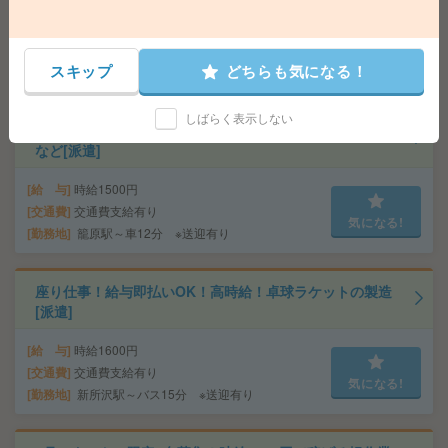
給 与
時給2400円＋交
交通費
交通費実費支給（当社規定あり）
気になる!
スキップ
どちらも気になる！
勤務地
JR山手線 田町駅 4分/都営浅草線 三田駅 7分
しばらく表示しない
座り仕事！高時給！平日休み！日勤のお仕事！生産管理
など[派遣]
給 与
時給1500円
交通費
交通費支給有り
気になる!
勤務地
籠原駅～車12分 ※送迎有り
座り仕事！給与即払いOK！高時給！卓球ラケットの製造
[派遣]
給 与
時給1600円
交通費
交通費支給有り
気になる!
勤務地
新所沢駅～バス15分 ※送迎有り