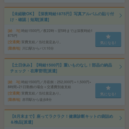
【未経験OK】【深夜時給1875円】写真アルバムの貼り付
け・確認｜短期[派遣]
給 与
時給1500円／夜22時～翌5時までは深夜時給1
875円
交通費
実費支給／当社規定あり。
気になる!
勤務地
川口駅からバス10分
【土日休み】【時給1500円】重いものなし！部品の納品
チェック・在庫管理[派遣]
給 与
時給1500円／月収例：252,000円＝1,500円×
8時間×21日勤務の場合＋交通費別途支給
交通費
実費支給／当社規定あり。
気になる!
勤務地
赤羽駅から徒歩8分
【8月末まで】座ってラクラク！健康診断キットの袋詰め
＆検品[派遣]