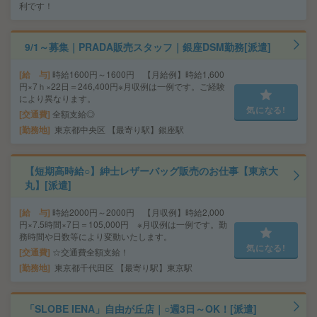
利です！
9/1～募集｜PRADA販売スタッフ｜銀座DSM勤務[派遣]
給 与
時給1600円～1600円 【月給例】時給1,600
円×7ｈ×22日＝246,400円※月収例は一例です。ご経験
により異なります。
気になる!
交通費
全額支給◎
勤務地
東京都中央区 【最寄り駅】銀座駅
【短期高時給○】紳士レザーバッグ販売のお仕事【東京大
丸】[派遣]
給 与
時給2000円～2000円 【月収例】時給2,000
円×7.5時間×7日＝105,000円 ※月収例は一例です。勤
務時間や日数等により変動いたします。
気になる!
交通費
☆交通費全額支給！
勤務地
東京都千代田区 【最寄り駅】東京駅
「SLOBE IENA」自由が丘店｜○週3日～OK！[派遣]