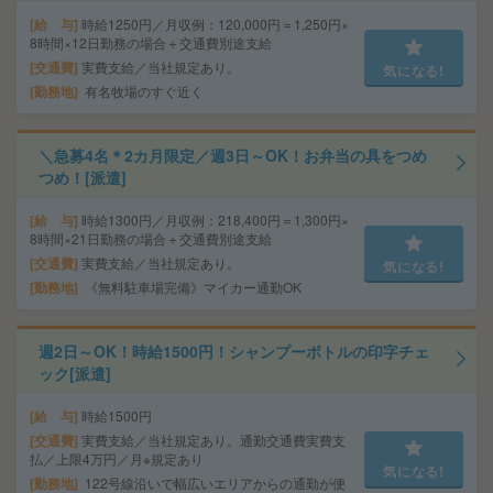
給 与
時給1250円／月収例：120,000円＝1,250円×
8時間×12日勤務の場合＋交通費別途支給
交通費
実費支給／当社規定あり。
気になる!
勤務地
有名牧場のすぐ近く
＼急募4名＊2カ月限定／週3日～OK！お弁当の具をつめ
つめ！[派遣]
給 与
時給1300円／月収例：218,400円＝1,300円×
8時間×21日勤務の場合＋交通費別途支給
交通費
実費支給／当社規定あり。
気になる!
勤務地
《無料駐車場完備》マイカー通勤OK
週2日～OK！時給1500円！シャンプーボトルの印字チェ
ック[派遣]
給 与
時給1500円
交通費
実費支給／当社規定あり。通勤交通費実費支
払／上限4万円／月※規定あり
気になる!
勤務地
122号線沿いで幅広いエリアからの通勤が便