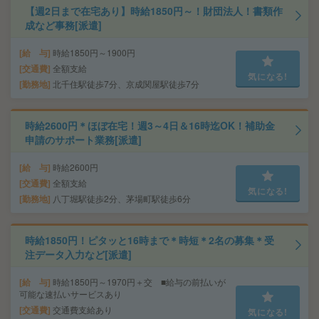
【週2日まで在宅あり】時給1850円～！財団法人！書類作
成など事務[派遣]
給 与
時給1850円～1900円
交通費
全額支給
気になる!
勤務地
北千住駅徒歩7分、京成関屋駅徒歩7分
時給2600円＊ほぼ在宅！週3～4日＆16時迄OK！補助金
申請のサポート業務[派遣]
給 与
時給2600円
交通費
全額支給
気になる!
勤務地
八丁堀駅徒歩2分、茅場町駅徒歩6分
時給1850円！ピタッと16時まで＊時短＊2名の募集＊受
注データ入力など[派遣]
給 与
時給1850円～1970円＋交 ■給与の前払いが
可能な速払いサービスあり
交通費
交通費支給あり
気になる!