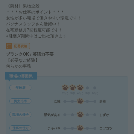
《商材》果物全般
＊＊＊お仕事のポイント＊＊＊
女性が多い職場で働きやすい環境です！
パソナスタッフさん活躍中！
在宅勤務月7回程度可能です！
※引継ぎ期間中はご出社頂きます
応募資格
ブランクOK / 英語力不要
【必要なご経験】
何らかの事務
職場の雰囲気
年齢層
20代
30代
40代
50代
60代
男女比率
女性
男性
職場の様子
活気がある
しずか
仕事の仕方
テキパキ
コツコツ