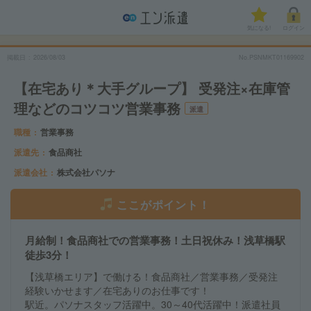
気になる!
ログイン
掲載日
2026/08/03
No.PSNMKT01169902
【在宅あり＊大手グループ】 受発注×在庫管
理などのコツコツ営業事務
派遣
職種
営業事務
派遣先
食品商社
派遣会社
株式会社パソナ
ここがポイント！
月給制！食品商社での営業事務！土日祝休み！浅草橋駅
徒歩3分！
【浅草橋エリア】で働ける！食品商社／営業事務／受発注
経験いかせます／在宅ありのお仕事です！
駅近。パソナスタッフ活躍中。30～40代活躍中！派遣社員