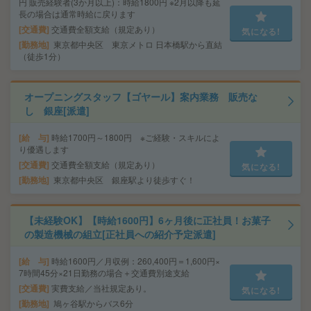
円 販売経験者(3か月以上)：時給1800円 ※2月以降も延
長の場合は通常時給に戻ります
交通費
交通費全額支給（規定あり）
気になる!
勤務地
東京都中央区 東京メトロ 日本橋駅から直結
（徒歩1分）
オープニングスタッフ【ゴヤール】案内業務 販売な
し 銀座[派遣]
給 与
時給1700円～1800円 ※ご経験・スキルによ
り優遇します
交通費
交通費全額支給（規定あり）
気になる!
勤務地
東京都中央区 銀座駅より徒歩すぐ！
【未経験OK】【時給1600円】6ヶ月後に正社員！お菓子
の製造機械の組立[正社員への紹介予定派遣]
給 与
時給1600円／月収例：260,400円＝1,600円×
7時間45分×21日勤務の場合＋交通費別途支給
交通費
実費支給／当社規定あり。
気になる!
勤務地
鳩ヶ谷駅からバス6分