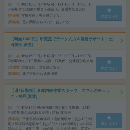
給 与
時給1300円／月収例：191,100円＝1,300円×
7時間×21日勤務の場合＋残業代、交通費別途支給
交通費
実費支給／当社規定あり。
気になる!
勤務地
霞ヶ関駅から車7分、徒歩15分
【時給1600円】研究室でデータ入力＆製造サポート｜土
日祝休[派遣]
給 与
時給1600円／月収例：252,000円＝1,600円×
7時間30分×21日勤務の場合＋残業代、交通費別途支給
交通費
実費支給／当社規定あり。
気になる!
勤務地
北戸田駅から徒歩15分
【週4日勤務】倉庫内軽作業スタッフ スマホのチェッ
ク・検品[派遣]
給 与
時給1500円※実働8時間を超える勤務、22時～
翌5時勤務の場合25％割増：時給1875円
勤務地
千葉県船橋市浜町（南船橋駅から徒歩10分程
度／船橋競馬場駅から徒歩20分（自転車5分）※自転車
気になる!
貸与あり）通勤手段：自転車・公共交通機関 変更の