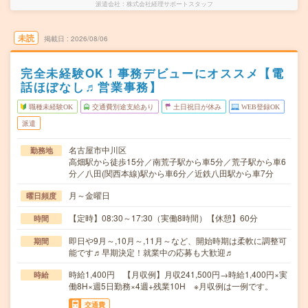
派遣会社
株式会社経理サポートスタッフ
未読
掲載日
2026/08/06
完全未経験OK！事務デビューにオススメ【電
話ほぼなし♬営業事務】
職種未経験OK
交通費別途支給あり
土日祝日が休み
WEB登録OK
派遣
名古屋市中川区
勤務地
高畑駅から徒歩15分／南荒子駅から車5分／荒子駅から車6
分／八田(関西本線)駅から車6分／近鉄八田駅から車7分
月～金曜日
曜日頻度
【定時】08:30～17:30（実働8時間）【休憩】60分
時間
即日や9月～,10月～,11月～など、開始時期は柔軟に調整可
期間
能です♬早期決定！就業中の応募も大歓迎♬
時給1,400円 【月収例】月収241,500円→時給1,400円×実
時給
働8H×週5日勤務×4週+残業10H ※月収例は一例です。
交通費