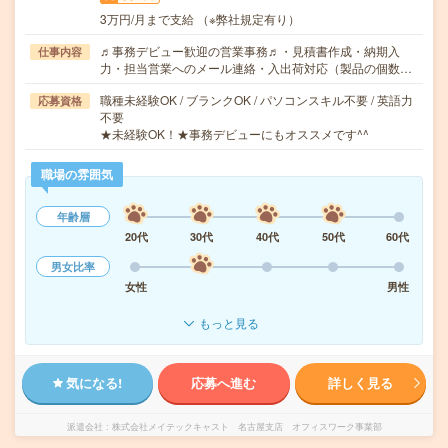
3万円/月まで支給 （※弊社規定有り）
♬事務デビュー歓迎の営業事務♬・見積書作成・納期入
仕事内容
力・担当営業へのメール連絡・入出荷対応（製品の個数…
職種未経験OK / ブランクOK / パソコンスキル不要 / 英語力
応募資格
不要
★未経験OK！★事務デビューにもオススメです^^
職場の雰囲気
年齢層
20代
30代
40代
50代
60代
男女比率
女性
男性
もっと見る
気になる!
応募へ進む
詳しく見る
派遣会社
株式会社メイテックキャスト 名古屋支店 オフィスワーク事業部