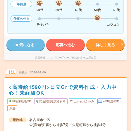
年齢層
20代
30代
40代
50代
60代
仕事の仕方
テキパキ
コツコツ
気になる!
応募へ進む
詳しく見る
派遣会社
マンパワーグループ株式会社 名古屋支店
未読
掲載日
2026/08/06
<高時給1590円>日立Grで資料作成・入力中
心！未経験OK
職種未経験OK
交通費別途支給あり
土日祝日が休み
WEB登録OK
派遣
名古屋市中区
勤務地
栄(愛知県)駅から徒歩7分／矢場町駅から徒歩4分