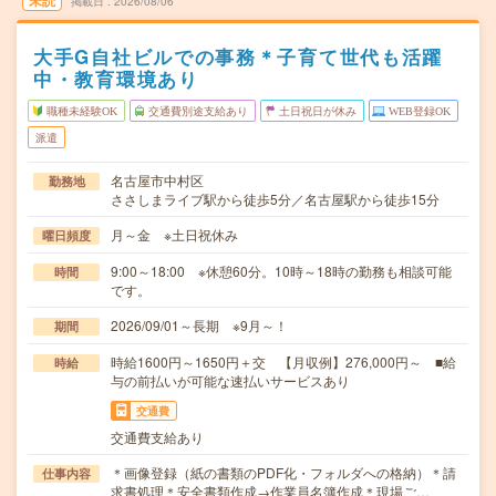
未読
掲載日
2026/08/06
大手G自社ビルでの事務＊子育て世代も活躍
中・教育環境あり
職種未経験OK
交通費別途支給あり
土日祝日が休み
WEB登録OK
派遣
名古屋市中村区
勤務地
ささしまライブ駅から徒歩5分／名古屋駅から徒歩15分
月～金 ※土日祝休み
曜日頻度
9:00～18:00 ※休憩60分。10時～18時の勤務も相談可能
時間
です。
2026/09/01～長期 ※9月～！
期間
時給1600円～1650円＋交 【月収例】276,000円～ ■給
時給
与の前払いが可能な速払いサービスあり
交通費
交通費支給あり
＊画像登録（紙の書類のPDF化・フォルダへの格納）＊請
仕事内容
求書処理＊安全書類作成→作業員名簿作成＊現場ご…