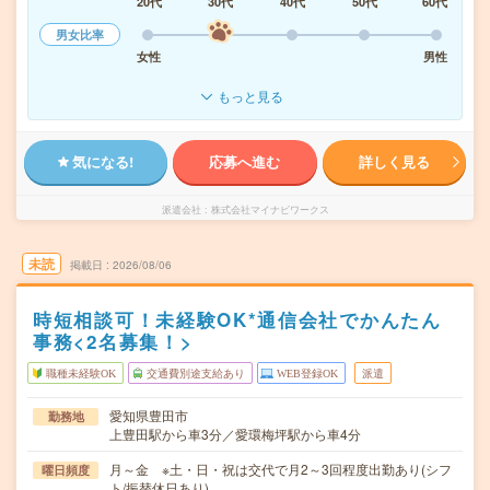
20代
30代
40代
50代
60代
男女比率
女性
男性
もっと見る
気になる!
応募へ進む
詳しく見る
派遣会社
株式会社マイナビワークス
未読
掲載日
2026/08/06
時短相談可！未経験OK*通信会社でかんたん
事務<2名募集！>
職種未経験OK
交通費別途支給あり
WEB登録OK
派遣
愛知県豊田市
勤務地
上豊田駅から車3分／愛環梅坪駅から車4分
月～金 ※土・日・祝は交代で月2～3回程度出勤あり(シフ
曜日頻度
ト/振替休日あり)