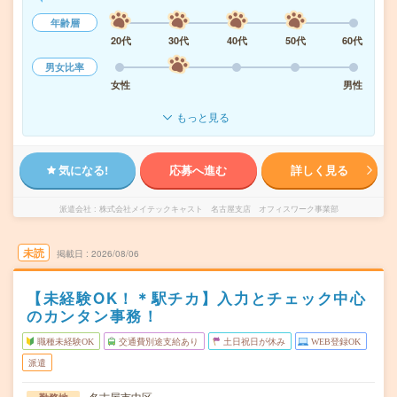
年齢層
20代
30代
40代
50代
60代
男女比率
女性
男性
もっと見る
気になる!
応募へ進む
詳しく見る
派遣会社
株式会社メイテックキャスト 名古屋支店 オフィスワーク事業部
未読
掲載日
2026/08/06
【未経験OK！＊駅チカ】入力とチェック中心
のカンタン事務！
職種未経験OK
交通費別途支給あり
土日祝日が休み
WEB登録OK
派遣
名古屋市中区