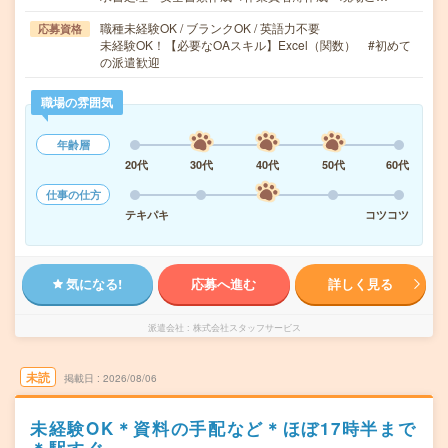
職種未経験OK / ブランクOK / 英語力不要
応募資格
未経験OK！【必要なOAスキル】Excel（関数） #初めて
の派遣歓迎
職場の雰囲気
年齢層
20代
30代
40代
50代
60代
仕事の仕方
テキパキ
コツコツ
気になる!
応募へ進む
詳しく見る
派遣会社
株式会社スタッフサービス
未読
掲載日
2026/08/06
未経験OK＊資料の手配など＊ほぼ17時半まで