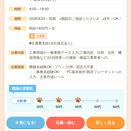
9:00～18:00
時間
2026/8/24～長期 ※開始日ご相談ください♪ ※8月～OK！
期間
時給1450円＋交
時給
交通費
■交通費支給(当社規定あり)
工事関連の一般事務データ入力(工事内容、日程、住所、機
仕事内容
器情報など)社内部署への連絡・確認工事業者への…
職種未経験OK / ブランクOK / 英語力不要
応募資格
・・事務未経験OK!・・PC基本操作:既存フォーマットへの
入力、文章作成レベル
職場の雰囲気
年齢層
20代
30代
40代
50代
60代
気になる!
応募へ進む
詳しく見る