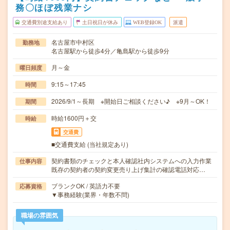
務〇ほぼ残業ナシ
交通費別途支給あり
土日祝日が休み
WEB登録OK
派遣
名古屋市中村区
勤務地
名古屋駅から徒歩4分／亀島駅から徒歩9分
月～金
曜日頻度
9:15～17:45
時間
2026/9/1～長期 ※開始日ご相談ください♪ ※9月～OK！
期間
時給1600円＋交
時給
交通費
■交通費支給 (当社規定あり)
契約書類のチェックと本人確認社内システムへの入力作業
仕事内容
既存の契約者の契約変更売り上げ集計の確認電話対応…
ブランクOK / 英語力不要
応募資格
▼事務経験(業界・年数不問)
職場の雰囲気