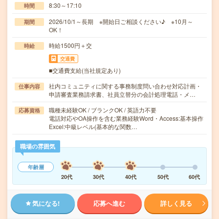
8:30～17:10
時間
2026/10/1～長期 ※開始日ご相談ください♪ ※10月～
期間
OK！
時給1500円＋交
時給
交通費
■交通費支給(当社規定あり)
社内コミュニティに関する事務制度問い合わせ対応計画・
仕事内容
申請審査業務請求書、社員立替分の会計処理電話・メ…
職種未経験OK / ブランクOK / 英語力不要
応募資格
電話対応やOA操作を含む業務経験Word・Access:基本操作
Excel:中級レベル(基本的な関数…
職場の雰囲気
年齢層
20代
30代
40代
50代
60代
気になる!
応募へ進む
詳しく見る