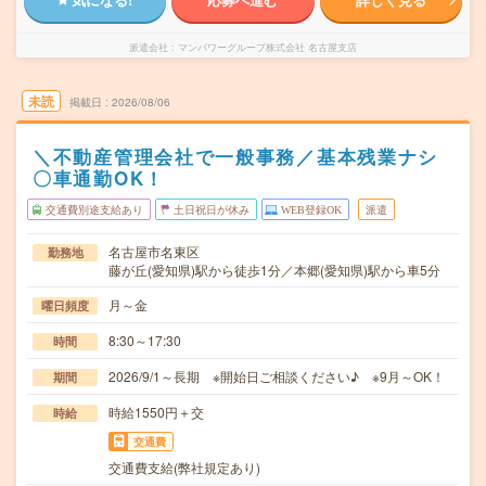
派遣会社
マンパワーグループ株式会社 名古屋支店
未読
掲載日
2026/08/06
＼不動産管理会社で一般事務／基本残業ナシ
〇車通勤OK！
交通費別途支給あり
土日祝日が休み
WEB登録OK
派遣
名古屋市名東区
勤務地
藤が丘(愛知県)駅から徒歩1分／本郷(愛知県)駅から車5分
月～金
曜日頻度
8:30～17:30
時間
2026/9/1～長期 ※開始日ご相談ください♪ ※9月～OK！
期間
時給1550円＋交
時給
交通費
交通費支給(弊社規定あり)