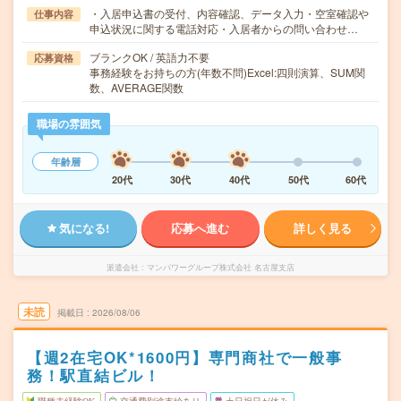
・入居申込書の受付、内容確認、データ入力・空室確認や
仕事内容
申込状況に関する電話対応・入居者からの問い合わせ…
ブランクOK / 英語力不要
応募資格
事務経験をお持ちの方(年数不問)Excel:四則演算、SUM関
数、AVERAGE関数
職場の雰囲気
年齢層
20代
30代
40代
50代
60代
気になる!
応募へ進む
詳しく見る
派遣会社
マンパワーグループ株式会社 名古屋支店
未読
掲載日
2026/08/06
【週2在宅OK*1600円】専門商社で一般事
務！駅直結ビル！