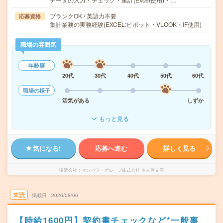
ブランクOK / 英語力不要
応募資格
集計業務の実務経験(EXCEL:ピポット・VLOOK・IF使用)
職場の雰囲気
年齢層
20代
30代
40代
50代
60代
職場の様子
活気がある
しずか
もっと見る
気になる!
応募へ進む
詳しく見る
派遣会社
マンパワーグループ株式会社 名古屋支店
未読
掲載日
2026/08/06
【時給1600円】契約書チェックなど*一般事