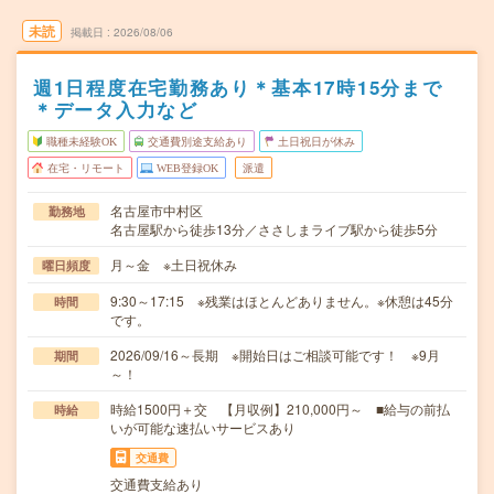
未読
掲載日
2026/08/06
週1日程度在宅勤務あり＊基本17時15分まで
＊データ入力など
職種未経験OK
交通費別途支給あり
土日祝日が休み
在宅・リモート
WEB登録OK
派遣
名古屋市中村区
勤務地
名古屋駅から徒歩13分／ささしまライブ駅から徒歩5分
月～金 ※土日祝休み
曜日頻度
9:30～17:15 ※残業はほとんどありません。※休憩は45分
時間
です。
2026/09/16～長期 ※開始日はご相談可能です！ ※9月
期間
～！
時給1500円＋交 【月収例】210,000円～ ■給与の前払
時給
いが可能な速払いサービスあり
交通費
交通費支給あり