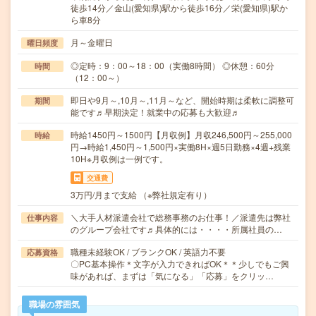
徒歩14分／金山(愛知県)駅から徒歩16分／栄(愛知県)駅か
ら車8分
月～金曜日
曜日頻度
◎定時：9：00～18：00（実働8時間） ◎休憩：60分
時間
（12：00～）
即日や9月～,10月～,11月～など、開始時期は柔軟に調整可
期間
能です♬早期決定！就業中の応募も大歓迎♬
時給1450円～1500円【月収例】月収246,500円～255,000
時給
円→時給1,450円～1,500円×実働8H×週5日勤務×4週+残業
10H※月収例は一例です。
交通費
3万円/月まで支給 （※弊社規定有り）
＼大手人材派遣会社で総務事務のお仕事！／派遣先は弊社
仕事内容
のグループ会社です♬具体的には・・・・所属社員の…
職種未経験OK / ブランクOK / 英語力不要
応募資格
〇PC基本操作＊文字が入力できればOK＊＊少しでもご興
味があれば、まずは「気になる」「応募」をクリッ…
職場の雰囲気