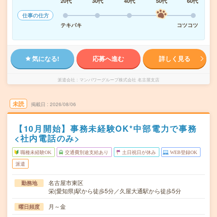
20代
30代
40代
50代
60代
仕事の仕方
テキパキ
コツコツ
気になる!
応募へ進む
詳しく見る
派遣会社
マンパワーグループ株式会社 名古屋支店
未読
掲載日
2026/08/06
【10月開始】事務未経験OK*中部電力で事務
<社内電話のみ>
職種未経験OK
交通費別途支給あり
土日祝日が休み
WEB登録OK
派遣
名古屋市東区
勤務地
栄(愛知県)駅から徒歩5分／久屋大通駅から徒歩5分
月～金
曜日頻度