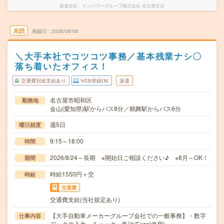
派遣会社
マンパワーグループ株式会社 名古屋支店
未読
掲載日
2026/08/06
＼大手本社でコツコツ事務／基本残業ナシ〇
落ち着いたオフィス！
交通費別途支給あり
WEB登録OK
派遣
名古屋市昭和区
勤務地
金山(愛知県)駅からバス8分／鶴舞駅からバス6分
週5日
曜日頻度
9:15～18:00
時間
2026/8/24～長期 ※開始日ご相談ください♪ ※8月～OK！
期間
時給1550円＋交
時給
交通費
交通費支給(当社規定あり)
【大手自動車メーカーグループ会社での一般事務】・数字
仕事内容
データの入力・チェック・集計(Excel使用)・…