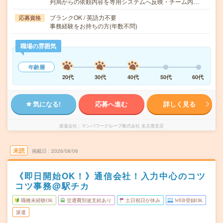
列局からの依頼内容を専用システムへ反映・チーム内…
ブランクOK / 英語力不要
応募資格
事務経験をお持ちの方(年数不問)
職場の雰囲気
年齢層
20代
30代
40代
50代
60代
気になる!
応募へ進む
詳しく見る
派遣会社
マンパワーグループ株式会社 名古屋支店
未読
掲載日
2026/08/06
《即日開始OK！》通信会社！入力中心のコツ
コツ事務@駅チカ
職種未経験OK
交通費別途支給あり
土日祝日が休み
WEB登録OK
派遣