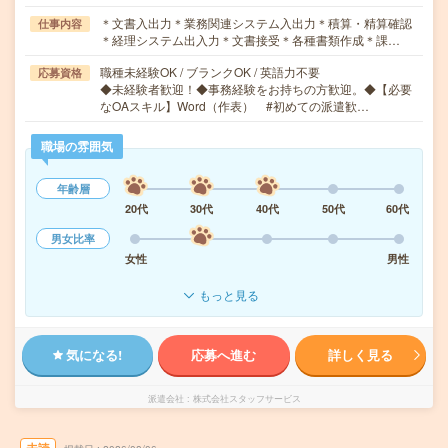
＊文書入出力＊業務関連システム入出力＊積算・精算確認
仕事内容
＊経理システム出入力＊文書接受＊各種書類作成＊課…
職種未経験OK / ブランクOK / 英語力不要
応募資格
◆未経験者歓迎！◆事務経験をお持ちの方歓迎。◆【必要
なOAスキル】Word（作表） #初めての派遣歓…
職場の雰囲気
年齢層
20代
30代
40代
50代
60代
男女比率
女性
男性
もっと見る
気になる!
応募へ進む
詳しく見る
派遣会社
株式会社スタッフサービス