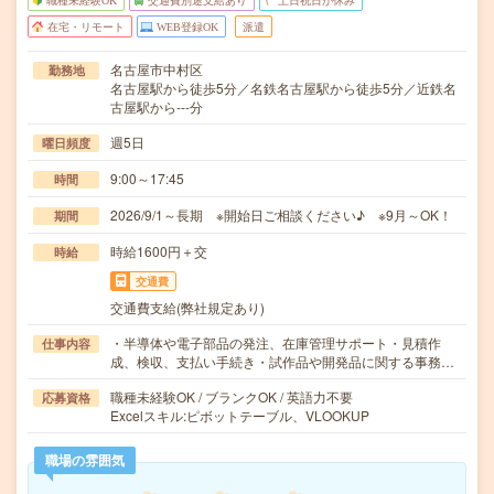
職種未経験OK
交通費別途支給あり
土日祝日が休み
在宅・リモート
WEB登録OK
派遣
名古屋市中村区
勤務地
名古屋駅から徒歩5分／名鉄名古屋駅から徒歩5分／近鉄名
古屋駅から---分
週5日
曜日頻度
9:00～17:45
時間
2026/9/1～長期 ※開始日ご相談ください♪ ※9月～OK！
期間
時給1600円＋交
時給
交通費
交通費支給(弊社規定あり)
・半導体や電子部品の発注、在庫管理サポート・見積作
仕事内容
成、検収、支払い手続き・試作品や開発品に関する事務…
職種未経験OK / ブランクOK / 英語力不要
応募資格
Excelスキル:ピボットテーブル、VLOOKUP
職場の雰囲気