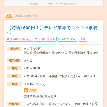
派遣会社
マンパワーグループ株式会社 三河支店
未読
掲載日
2026/08/06
【時給1600円！】テレビ業界でコツコツ事務
〇
交通費別途支給あり
土日祝日が休み
WEB登録OK
派遣
名古屋市中区
勤務地
新栄町(愛知県)駅から徒歩9分／栄(愛知県)駅から徒歩10分
月～金
曜日頻度
9:30～18:00
時間
2026/8/24～長期 ※開始日ご相談ください♪ ※8月～OK！
期間
時給1600円＋交
時給
交通費
交通費支給(当社規定あり)
・CM放送に関する運行データの入力・更新・代理店や系
仕事内容