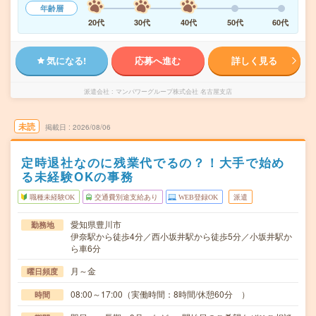
年齢層
20代
30代
40代
50代
60代
気になる!
応募へ進む
詳しく見る
派遣会社
マンパワーグループ株式会社 名古屋支店
未読
掲載日
2026/08/06
定時退社なのに残業代でるの？！大手で始め
る未経験OKの事務
職種未経験OK
交通費別途支給あり
WEB登録OK
派遣
愛知県豊川市
勤務地
伊奈駅から徒歩4分／西小坂井駅から徒歩5分／小坂井駅か
ら車6分
月～金
曜日頻度
08:00～17:00（実働時間：8時間/休憩60分 ）
時間