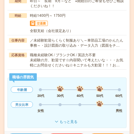
即日～ 長期 9月～など ※開始日のご希望もぜひご相談
期間
くださいね！！
時給1400円～ 1750円
時給
交通費
全額支給（会社規定あり）
／未経験歓迎らくらく制服あり＼～車部品工場のかんたん
仕事内容
事務～・設計図面の取り込み・データ入力（図面をチ…
職種未経験OK / ブランクOK / 英語力不要
応募資格
未経験の方、歓迎です☆内容聞いて考えたいな・・・お気
軽にお問合せくださいね☆キニナルも大歓迎！！！お…
職場の雰囲気
年齢層
20代
30代
40代
50代
60代
男女比率
女性
男性
もっと見る