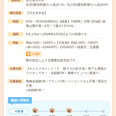
勤務地
伏見(愛知県)駅から徒歩1分／丸の内(愛知県)駅から徒歩5分
【月火水木金】
曜日頻度
9:00～18:00(休憩60分)【残業】15時間／月間【詳細】残
時間
業は繁忙期（3月）で最大1日1h位…
9月上旬から2028年4月30日までの長期です。
期間
時給1400～1450円 ※【月収例】時給1400～1450円
時給
×8h×20日＝224000円～232000円＋残業代・交通費
交通費
弊社規定により交通費別途支給です。
【オススメポイント！】・駅チカの好立地！雨でも通勤が
仕事内容
ラクチンです！・未経験OK！事務デビューに最適で…
職種未経験OK / ブランクOK / パソコンスキル不要 / 英語力
応募資格
不要
※未経験OK！
職場の雰囲気
年齢層