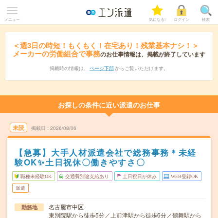
メニュー
気になる!
ログイン
検索
＜週3日の時短！もくもく！在宅あり！残業基本ナシ！＞
メーカーの労働組合で事務
のお仕事情報は、掲載が終了しています
掲載時の情報は、
ページ下部
からご覧いただけます。
お探しの条件に近い派遣のお仕事
未読
掲載日
2026/08/06
【急募】大手人材派遣会社で総務事務＊未経
験OK✨土日祝休〇働きやすさ〇
職種未経験OK
交通費別途支給あり
土日祝日が休み
WEB登録OK
派遣
名古屋市中区
勤務地
東別院駅から徒歩5分／上前津駅から徒歩6分／鶴舞駅から