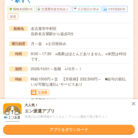
＊駅すぐ
職種未経験OK
交通費別途支給あり
土日祝日が休み
WEB登録OK
派遣
名古屋市中村区
勤務地
近鉄名古屋駅から徒歩3分
月～金 ※土日祝休み
曜日頻度
9:00～17:30 ※残業はほとんどありません。※休憩は45分
時間
です。
2026/10/01～長期 ※10月～！
期間
時給1500円＋交 【月収例】232,500円～ ■給与の前払
時給
いが可能な速払いサービスあり
交通費
交通費支給あり
大人気！
＊受講者の取り纏め＊資料の手配＊会場の準備＊研修の案
仕事内容
エン派遣アプリ
内＊通信講座の案内＊展示品の管理＊来場者に関する…
派遣のお仕事情報がたくさん！プッシュ通知で受け取ろう！
職種未経験OK / ブランクOK / 英語力不要
応募資格
アプリをダウンロード
◆未経験者歓迎！◆事務の経験がある方歓迎。 #初めて
の派遣歓迎