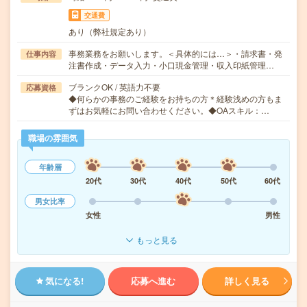
交通費
あり（弊社規定あり）
事務業務をお願いします。＜具体的には…＞・請求書・発
仕事内容
注書作成・データ入力・小口現金管理・収入印紙管理…
ブランクOK / 英語力不要
応募資格
◆何らかの事務のご経験をお持ちの方＊経験浅めの方もま
ずはお気軽にお問い合わせください。◆OAスキル：…
職場の雰囲気
年齢層
20代
30代
40代
50代
60代
男女比率
女性
男性
もっと見る
気になる!
応募へ進む
詳しく見る