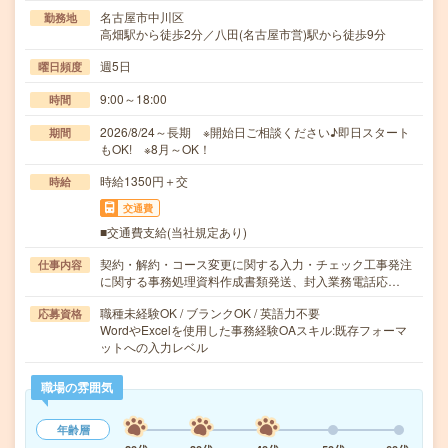
名古屋市中川区
勤務地
高畑駅から徒歩2分／八田(名古屋市営)駅から徒歩9分
週5日
曜日頻度
9:00～18:00
時間
2026/8/24～長期 ※開始日ご相談ください♪即日スタート
期間
もOK! ※8月～OK！
時給1350円＋交
時給
交通費
■交通費支給(当社規定あり)
契約・解約・コース変更に関する入力・チェック工事発注
仕事内容
に関する事務処理資料作成書類発送、封入業務電話応…
職種未経験OK / ブランクOK / 英語力不要
応募資格
WordやExcelを使用した事務経験OAスキル:既存フォーマ
ットへの入力レベル
職場の雰囲気
年齢層