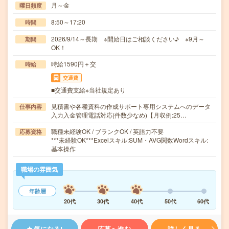
月～金
曜日頻度
8:50～17:20
時間
2026/9/14～長期 ※開始日はご相談ください♪ ※9月～
期間
OK！
時給1590円＋交
時給
交通費
■交通費支給※当社規定あり
見積書や各種資料の作成サポート専用システムへのデータ
仕事内容
入力入金管理電話対応(件数少なめ)【月収例:25…
職種未経験OK / ブランクOK / 英語力不要
応募資格
***未経験OK***Excelスキル:SUM・AVG関数Wordスキル:
基本操作
職場の雰囲気
年齢層
20代
30代
40代
50代
60代
気になる!
応募へ進む
詳しく見る