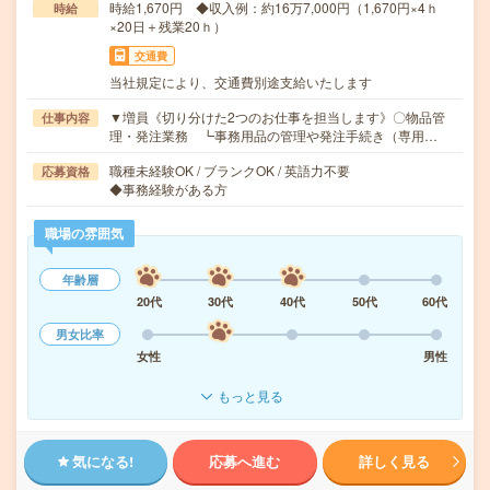
時給1,670円 ◆収入例：約16万7,000円（1,670円×4ｈ
時給
×20日＋残業20ｈ）
交通費
当社規定により、交通費別途支給いたします
▼増員《切り分けた2つのお仕事を担当します》〇物品管
仕事内容
理・発注業務 ┗事務用品の管理や発注手続き（専用…
職種未経験OK / ブランクOK / 英語力不要
応募資格
◆事務経験がある方
職場の雰囲気
年齢層
20代
30代
40代
50代
60代
男女比率
女性
男性
もっと見る
気になる!
応募へ進む
詳しく見る