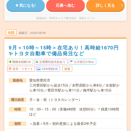
気になる!
応募へ進む
詳しく見る
派遣会社
NDSキャリア株式会社 浜松オフィス
未読
掲載日
2026/08/06
9月＜10時～15時＞在宅あり！高時給1670円
✨トヨタ自動車で備品発注など
職種未経験OK
交通費別途支給あり
土日祝日が休み
在宅・リモート
WEB登録OK
派遣
愛知県豊田市
勤務地
三河豊田駅から徒歩15分／末野原駅から車8分／永覚駅か
ら車10分／豊田市駅から車11分／梅坪駅から車15分
月～金・祝（トヨタカレンダー）
曜日頻度
10：00～15：00（実働4時間 休憩60分）＊残業10時間
時間
ほど
＜急募＞9月～契約更新による最長3年予定
期間