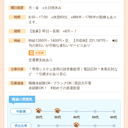
月～金 ※土日祝休み
曜日頻度
8:30～17:00 ※休憩60分。※8時半～17時半の勤務もあり
時間
ます。
【急募】即日～長期 ※8月～！
期間
時給1350円～1400円＋交 【月収例】231,187円～ ■給
時給
与の前払いが可能な速払いサービスあり
交通費
交通費支給あり
＊専用システム使用の請求書処理｜電話応対＊来客応対な
仕事内容
ど ＊引継ぎがあり安心
職種未経験OK / ブランクOK / 英語力不要
応募資格
未経験OK！ #初めての派遣歓迎
職場の雰囲気
年齢層
20代
30代
40代
50代
60代
男女比率