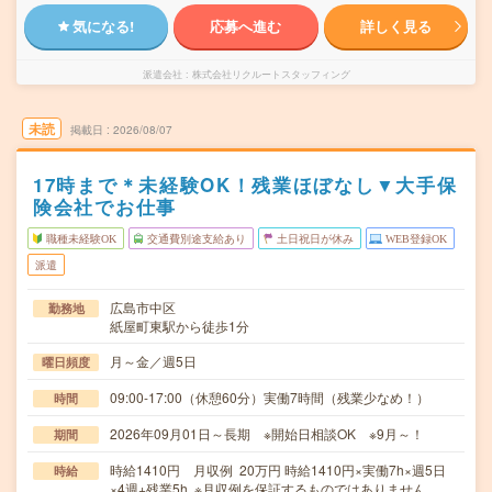
気になる!
応募へ進む
詳しく見る
派遣会社
株式会社リクルートスタッフィング
未読
掲載日
2026/08/07
17時まで＊未経験OK！残業ほぼなし▼大手保
険会社でお仕事
職種未経験OK
交通費別途支給あり
土日祝日が休み
WEB登録OK
派遣
広島市中区
勤務地
紙屋町東駅から徒歩1分
月～金／週5日
曜日頻度
09:00-17:00（休憩60分）実働7時間（残業少なめ！）
時間
2026年09月01日～長期 ※開始日相談OK ※9月～！
期間
時給1410円 月収例 20万円 時給1410円×実働7h×週5日
時給
×4週+残業5h ※月収例を保証するものではありません。