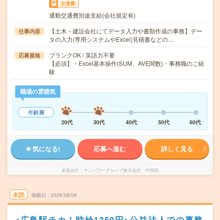
交通費
通勤交通費別途支給(会社規定有)
【土木・建設会社にてデータ入力や書類作成の事務】デー
仕事内容
タの入力(専用システムやExcel)見積書などの…
ブランクOK / 英語力不要
応募資格
【必須】・Excel基本操作(SUM、AVE関数)・事務職のご経
験
職場の雰囲気
年齢層
20代
30代
40代
50代
60代
気になる!
応募へ進む
詳しく見る
派遣会社
マンパワーグループ株式会社 中四国
未読
掲載日
2026/08/06
<広島駅チカ！時給1350円>公益法人での事務