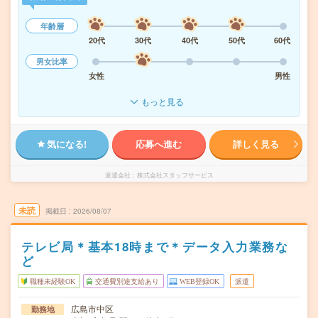
年齢層
20代
30代
40代
50代
60代
男女比率
女性
男性
もっと見る
気になる!
応募へ進む
詳しく見る
派遣会社
株式会社スタッフサービス
未読
掲載日
2026/08/07
テレビ局＊基本18時まで＊データ入力業務な
ど
職種未経験OK
交通費別途支給あり
WEB登録OK
派遣
広島市中区
勤務地