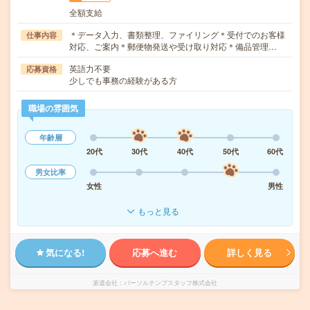
全額支給
＊データ入力、書類整理、ファイリング＊受付でのお客様
仕事内容
対応、ご案内＊郵便物発送や受け取り対応＊備品管理…
英語力不要
応募資格
少しでも事務の経験がある方
職場の雰囲気
年齢層
20代
30代
40代
50代
60代
男女比率
女性
男性
もっと見る
気になる!
応募へ進む
詳しく見る
派遣会社
パーソルテンプスタッフ株式会社