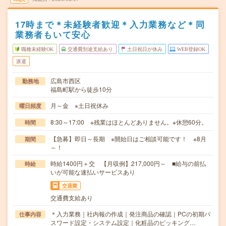
17時まで＊未経験者歓迎＊入力業務など＊同
業務者もいて安心
職種未経験OK
交通費別途支給あり
土日祝日が休み
WEB登録OK
派遣
広島市西区
勤務地
福島町駅から徒歩10分
月～金 ※土日祝休み
曜日頻度
8:30～17:00 ※残業はほとんどありません。※休憩60分。
時間
【急募】即日～長期 ※開始日はご相談可能です！ ※8月
期間
～！
時給1400円＋交 【月収例】217,000円～ ■給与の前払
時給
いが可能な速払いサービスあり
交通費
交通費支給あり
＊入力業務｜社内報の作成｜発注商品の確認｜PCの初期パ
仕事内容
スワード設定・システム設定｜化粧品のピッキング…