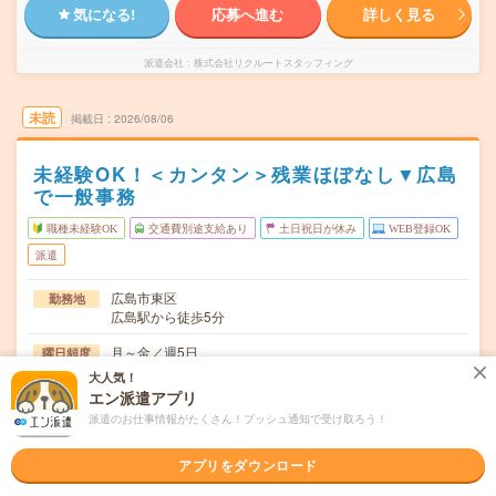
気になる!
応募へ進む
詳しく見る
派遣会社
株式会社リクルートスタッフィング
未読
掲載日
2026/08/06
未経験OK！＜カンタン＞残業ほぼなし▼広島
で一般事務
職種未経験OK
交通費別途支給あり
土日祝日が休み
WEB登録OK
派遣
広島市東区
勤務地
広島駅から徒歩5分
月～金／週5日
曜日頻度
大人気！
09:00-17:30（休憩60分）実働7時間30分（残業少なめ！）
時間
エン派遣アプリ
派遣のお仕事情報がたくさん！プッシュ通知で受け取ろう！
2026年08月24日～長期 ※開始日相談OK ※8月～！
期間
時給1350円 月収例 20万円 時給1350円×実働7h30m×週5
時給
アプリをダウンロード
日×4週 ※月収例を保証するものではありません。※給与即