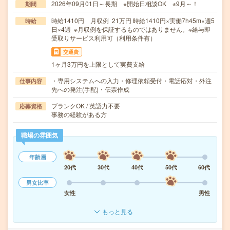
2026年09月01日～長期 ※開始日相談OK ※9月～！
期間
時給1410円 月収例 21万円 時給1410円×実働7h45m×週5
時給
日×4週 ※月収例を保証するものではありません。※給与即
受取りサービス利用可（利用条件有）
交通費
1ヶ月3万円を上限として実費支給
・専用システムへの入力・修理依頼受付・電話応対・外注
仕事内容
先への発注(手配)・伝票作成
ブランクOK / 英語力不要
応募資格
事務の経験がある方
職場の雰囲気
年齢層
20代
30代
40代
50代
60代
男女比率
女性
男性
もっと見る