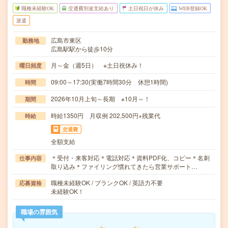
職種未経験OK
交通費別途支給あり
土日祝日が休み
WEB登録OK
派遣
広島市東区
勤務地
広島駅駅から徒歩10分
月～金（週5日） ※土日祝休み！
曜日頻度
09:00～17:30(実働7時間30分 休憩1時間)
時間
2026年10月上旬～長期 ※10月～！
期間
時給1350円 月収例 202,500円+残業代
時給
交通費
全額支給
＊受付・来客対応＊電話対応＊資料PDF化、コピー＊名刺
仕事内容
取り込み＊ファイリング慣れてきたら営業サポート…
職種未経験OK / ブランクOK / 英語力不要
応募資格
未経験OK！
職場の雰囲気