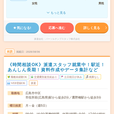
女性
男性
もっと見る
気になる!
応募へ進む
詳しく見る
派遣会社
パーソルテンプスタッフ株式会社
未読
掲載日
2026/08/06
《時間相談OK》派遣スタッフ就業中！駅近！
あんしん長期！資料作成やデータ集計など
職種未経験OK
交通費別途支給あり
土日祝日が休み
残業なし
WEB登録OK
派遣
広島市中区
勤務地
市役所前(広島県)駅から徒歩2分／鷹野橋駅から徒歩3分
月～金（週5日）
曜日頻度
09:00～16:00(実働6時間 休憩1時間)※9:00～17:00の時短
時間