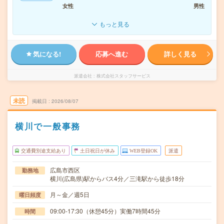
女性
男性
もっと見る
気になる!
応募へ進む
詳しく見る
派遣会社
株式会社スタッフサービス
未読
掲載日
2026/08/07
横川で一般事務
交通費別途支給あり
土日祝日が休み
WEB登録OK
派遣
広島市西区
勤務地
横川(広島県)駅からバス4分／三滝駅から徒歩18分
月～金／週5日
曜日頻度
09:00-17:30（休憩45分）実働7時間45分
時間