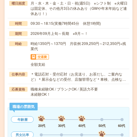
月・水・木・金・土・日・祝(週5日) ※シフト制 ※火曜日
曜日頻度
は固定休、その他月3日の休みあり（GWや年末年始など連
休あり！）
09:30～18:15(実働7時間45分 休憩1時間)
時間
2026年09月上旬～長期 ※9月～！
期間
時給1350円～1370円 月収例 209,250円～212,350円+残
時給
業代
交通費
全額支給
＊電話応対・受付応対（お見送り、お茶だし、ご案内な
仕事内容
ど）＊展示会などの受付、店舗管理など＊車検、点検な…
職種未経験OK / ブランクOK / 英語力不要
応募資格
未経験OK！
職場の雰囲気
年齢層
20代
30代
40代
50代
60代
男女比率