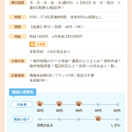
月・火・木・金・土(週5日) ※【休日】水・日・祝日 ☆
曜日頻度
週4日勤務も相談OK！
9:00～17:45(実働8時間 休憩45分)※残業なし
時間
【急募】即日～長期 ※8月～OK！
期間
時給1400円 ※月収例 224,000円
時給
交通費
全額支給 ※当社規定あり
＊物件情報のデータ登録＊書類のとりまとめ＊資料作成＊
仕事内容
物件情報調査＊電話対応など＊役所への外出あり！動…
職種未経験OK / ブランクOK / 英語力不要
応募資格
未経験OK！
職場の雰囲気
年齢層
20代
30代
40代
50代
60代
職場の様子
活気がある
しずか