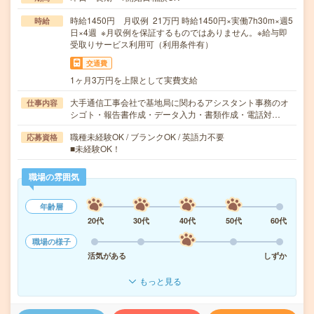
時給1450円 月収例 21万円 時給1450円×実働7h30m×週5
時給
日×4週 ※月収例を保証するものではありません。※給与即
受取りサービス利用可（利用条件有）
交通費
1ヶ月3万円を上限として実費支給
大手通信工事会社で基地局に関わるアシスタント事務のオ
仕事内容
シゴト・報告書作成・データ入力・書類作成・電話対…
職種未経験OK / ブランクOK / 英語力不要
応募資格
■未経験OK！
職場の雰囲気
年齢層
20代
30代
40代
50代
60代
職場の様子
活気がある
しずか
もっと見る