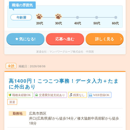
職場の雰囲気
年齢層
20代
30代
40代
50代
60代
気になる!
応募へ進む
詳しく見る
派遣会社
マンパワーグループ株式会社 中四国
未読
掲載日
2026/08/06
高1400円！こつこつ事務！データ入力＋たま
に外出あり
職種未経験OK
交通費別途支給あり
残業なし
WEB登録OK
派遣
広島市西区
勤務地
井口(広島県)駅から徒歩14分／修大協創中高前駅から徒歩
18分