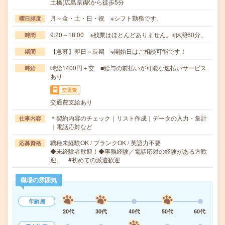
土橋(広島県)駅から徒歩5分
月～金・土・日・祝 ※シフト勤務です。
曜日頻度
9:20～18:00 ※残業はほとんどありません。※休憩60分。
時間
【急募】即日～長期 ※開始日はご相談可能です！
期間
時給1400円＋交 ■給与の前払いが可能な速払いサービス
時給
あり
交通費
交通費支給あり
＊契約内容のチェック｜リスト作成｜データの入力・集計
仕事内容
｜電話応対など
職種未経験OK / ブランクOK / 英語力不要
応募資格
◆未経験者歓迎！◆事務経験／電話応対の経験がある方歓
迎。 #初めての派遣歓迎
職場の雰囲気
年齢層
20代
30代
40代
50代
60代