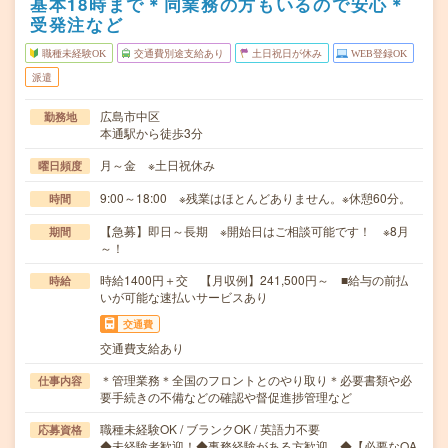
基本18時まで＊同業務の方もいるので安心＊
受発注など
職種未経験OK
交通費別途支給あり
土日祝日が休み
WEB登録OK
派遣
広島市中区
勤務地
本通駅から徒歩3分
月～金 ※土日祝休み
曜日頻度
9:00～18:00 ※残業はほとんどありません。※休憩60分。
時間
【急募】即日～長期 ※開始日はご相談可能です！ ※8月
期間
～！
時給1400円＋交 【月収例】241,500円～ ■給与の前払
時給
いが可能な速払いサービスあり
交通費
交通費支給あり
＊管理業務＊全国のフロントとのやり取り＊必要書類や必
仕事内容
要手続きの不備などの確認や督促進捗管理など
職種未経験OK / ブランクOK / 英語力不要
応募資格
◆未経験者歓迎！◆事務経験がある方歓迎。◆【必要なOA