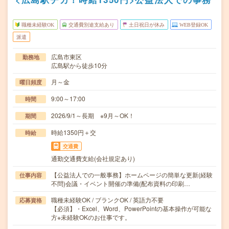
職種未経験OK
交通費別途支給あり
土日祝日が休み
WEB登録OK
派遣
広島市東区
勤務地
広島駅から徒歩10分
月～金
曜日頻度
9:00～17:00
時間
2026/9/1～長期 ※9月～OK！
期間
時給1350円＋交
時給
交通費
通勤交通費支給(会社規定あり)
【公益法人での一般事務】ホームページの簡単な更新(経験
仕事内容
不問)会議・イベント開催の準備(配布資料の印刷…
職種未経験OK / ブランクOK / 英語力不要
応募資格
【必須】・Excel、Word、PowerPointの基本操作が可能な
方※未経験OKのお仕事です。