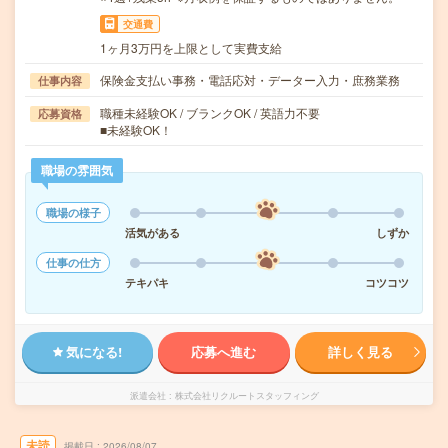
交通費
1ヶ月3万円を上限として実費支給
保険金支払い事務・電話応対・データー入力・庶務業務
仕事内容
職種未経験OK / ブランクOK / 英語力不要
応募資格
■未経験OK！
職場の雰囲気
職場の様子
活気がある
しずか
仕事の仕方
テキパキ
コツコツ
気になる!
応募へ進む
詳しく見る
派遣会社
株式会社リクルートスタッフィング
未読
掲載日
2026/08/07