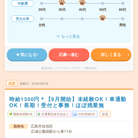
年齢層
20代
30代
40代
50代
60代
男女比率
女性
男性
もっと見る
気になる!
応募へ進む
詳しく見る
派遣会社
パーソルテンプスタッフ株式会社
未読
掲載日
2026/08/06
時給1350円＊【9月開始】未経験OK！車通勤
OK！長期！受付と事務！ほぼ残業無
職種未経験OK
交通費別途支給あり
WEB登録OK
派遣
広島市佐伯区
勤務地
広域公園前駅から車11分