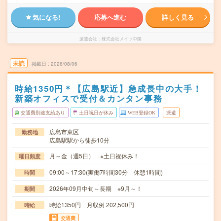
気になる!
応募へ進む
詳しく見る
派遣会社
株式会社メイツ中国
未読
掲載日
2026/08/06
時給1350円＊【広島駅近】急成長中の大手！
新築オフィスで受付＆カンタン事務
交通費別途支給あり
土日祝日が休み
WEB登録OK
派遣
広島市東区
勤務地
広島駅駅から徒歩10分
月～金（週5日） ※土日祝休み！
曜日頻度
09:00～17:30(実働7時間30分 休憩1時間)
時間
2026年09月中旬～長期 ※9月～！
期間
時給1350円 月収例 202,500円
時給
交通費