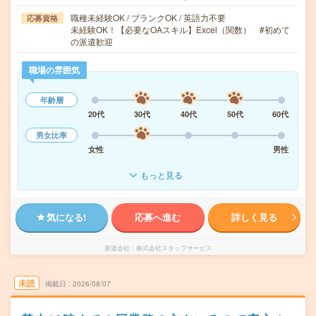
職種未経験OK / ブランクOK / 英語力不要
応募資格
未経験OK！【必要なOAスキル】Excel（関数） #初めて
の派遣歓迎
職場の雰囲気
年齢層
20代
30代
40代
50代
60代
男女比率
女性
男性
もっと見る
気になる!
応募へ進む
詳しく見る
派遣会社
株式会社スタッフサービス
未読
掲載日
2026/08/07