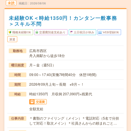
未読
掲載日
2026/08/06
未経験OK＜時給1350円！カンタン一般事務
＞スキル不問
職種未経験OK
交通費別途支給あり
土日祝日が休み
WEB登録OK
派遣
広島市西区
勤務地
舟入南駅から徒歩18分
月～金（週5日）
曜日頻度
09:00～17:40(実働7時間40分 休憩1時間)
時間
2026年09月上旬～長期 ※9月～！
期間
時給1350円 月収例 207,090円+残業代
時給
交通費
全額支給
＊書類のファイリング（メイン）＊電話対応（5名で分担
仕事内容
して対応！取次メイン）＊社員さんからの頼まれごと…