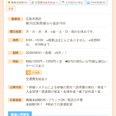
職種未経験OK
交通費別途支給あり
土日祝日が休み
WEB登録OK
派遣
広島市西区
勤務地
横川(広島県)駅から徒歩10分
月・火・水・木 ※金・土・日・祝がお休みです。
曜日頻度
9:00～15:00 ※残業はほとんどありません。※休憩60
時間
分。 #15時まで
2026/09/01～長期 ※9月～！
期間
時給1200円～1250円＋交 ■給与の前払いが可能な速払い
時給
サービスあり
交通費
交通費支給あり
＊研修システムによる研修の受付＊請求書の発行・発送＊
仕事内容
入金管理＊受講票の発送＊名簿作成＊修了証作成＊資…
職種未経験OK / ブランクOK / 英語力不要
応募資格
未経験OK！ #初めての派遣歓迎
職場の雰囲気