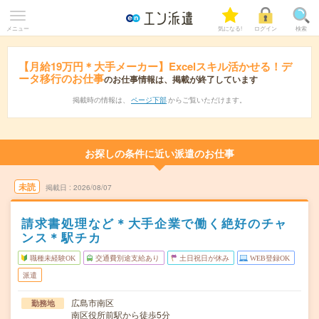
メニュー
気になる!
ログイン
検索
【月給19万円＊大手メーカー】Excelスキル活かせる！デ
ータ移行のお仕事
のお仕事情報は、掲載が終了しています
掲載時の情報は、
ページ下部
からご覧いただけます。
お探しの条件に近い派遣のお仕事
未読
掲載日
2026/08/07
請求書処理など＊大手企業で働く絶好のチャ
ンス＊駅チカ
職種未経験OK
交通費別途支給あり
土日祝日が休み
WEB登録OK
派遣
広島市南区
勤務地
南区役所前駅から徒歩5分