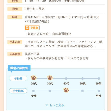
8：50～17：20（休憩60分／実働7時間30分）
時間
9月中旬～長期
期間
時給1250円 ☆月収例:19万6875円（1250円×7時間30分
時給
×21日勤務の場合）
交通費
・規定により支給 ・自転車通勤OK
・文書のシステム登録・検索・コピー・ファイリング・帳
仕事内容
票出力・スキャニング・文書整理 等※外線電話対応…
英語力不要
応募資格
・何らかの事務経験がある方・PC入力できる方
職場の雰囲気
年齢層
20代
30代
40代
50代
60代
男女比率
女性
男性
もっと見る