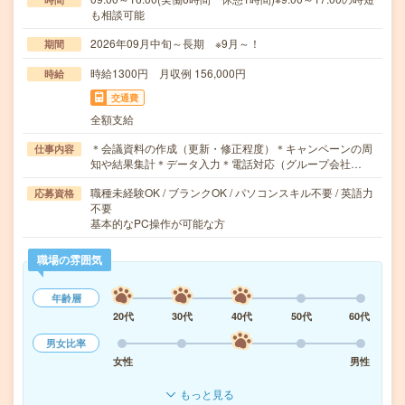
も相談可能
2026年09月中旬～長期 ※9月～！
期間
時給1300円 月収例 156,000円
時給
交通費
全額支給
＊会議資料の作成（更新・修正程度）＊キャンペーンの周
仕事内容
知や結果集計＊データ入力＊電話対応（グループ会社…
職種未経験OK / ブランクOK / パソコンスキル不要 / 英語力
応募資格
不要
基本的なPC操作が可能な方
職場の雰囲気
年齢層
20代
30代
40代
50代
60代
男女比率
女性
男性
もっと見る