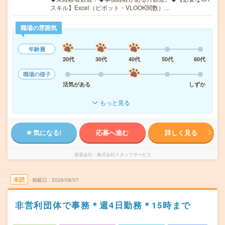
スキル】Excel（ピボット・VLOOK関数）…
職場の雰囲気
年齢層
20代
30代
40代
50代
60代
職場の様子
活気がある
しずか
もっと見る
気になる!
応募へ進む
詳しく見る
派遣会社
株式会社スタッフサービス
未読
掲載日
2026/08/07
非営利団体で事務＊週4日勤務＊15時まで