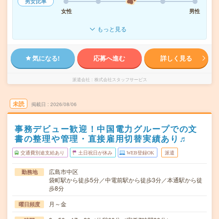
男女比率
女性
男性
もっと見る
気になる!
応募へ進む
詳しく見る
派遣会社
株式会社スタッフサービス
未読
掲載日
2026/08/06
事務デビュー歓迎！中国電力グループでの文
書の整理や管理・直接雇用切替実績あり♬
交通費別途支給あり
土日祝日が休み
WEB登録OK
派遣
広島市中区
勤務地
袋町駅から徒歩5分／中電前駅から徒歩3分／本通駅から徒
歩8分
月～金
曜日頻度