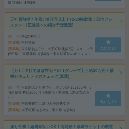
線 京橋駅 徒歩2分
正社員前提＊年収540万円以上！12-20時勤務！部内アシ
スタント[正社員への紹介予定派遣]
給 与
時給2400円
交通費
全額支給
気になる!
勤務地
東京駅徒歩2分、大手町駅徒歩7分 ※メトロ千
代田線 二重橋前駅 徒歩3分！東京駅直結のオフィス！
【月1回出社でほぼ在宅＊NTTグループ】月給30万円！情
報セキュリティのチェック[派遣]
給 与
月給制のお仕事です：固定月給 303800円 ※
時給換算 時給2000円（残業代・交通費は別途支給あ
り）
気になる!
交通費
交通費規定に基づき交通費支給
勤務地
大手町駅 徒歩2分、東京駅 徒歩5分
座り仕事！給与即払いOK！高時給！卓球ラケットの製造