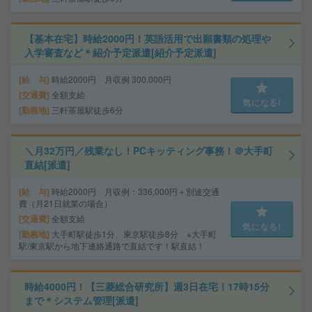
【基本在宅】時給2000円！英語活用で出願書類の処理や
入学審査など＊紹介予定派遣[紹介予定派遣]
給 与
時給2000円 月収例 300,000円
交通費
全額支給
気になる!
勤務地
三軒茶屋駅徒歩6分
＼月32万円／残業なし！PCキッティング事務！＠大手町
直結[派遣]
給 与
時給2000円 月収例：336,000円＋別途交通
費（月21日就業の場合）
交通費
全額支給
気になる!
勤務地
大手町駅徒歩1分、東京駅徒歩8分 ※大手町
駅/東京駅から地下連絡通路で直結です！駅直結！
時給4000円！【三菱総合研究所】週3日在宅！17時15分
まで＊システム管理[派遣]