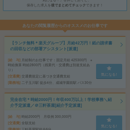
保存した求人を
後でまとめてチェック
できます！
あなたの閲覧履歴からのオススメのお仕事です
【ランチ無料＊楽天グループ】月給42万円！紙の請求書
の回収などの部署アシスタント[派遣]
給 与
月給制のお仕事です：固定月給 425300円 ※
時給換算 時給2800円（残業代・交通費は別途支給あ
り）
気になる!
交通費
交通費規定に基づき交通費支給
勤務地
二子玉川駅 徒歩4分、成城学園前駅 バス30分
完全在宅＊時給2000円！年収400万以上！学校事務＼紹
介予定派遣／＠三軒茶屋[紹介予定派遣]
給 与
時給2000円 月収例 300,000円
交通費
全額支給
気になる!
勤務地
三軒茶屋駅徒歩6分