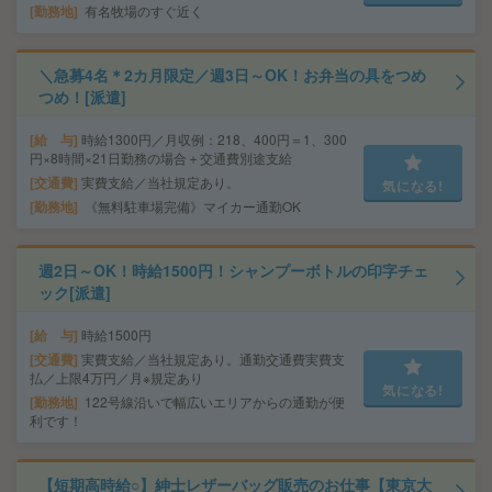
勤務地
有名牧場のすぐ近く
＼急募4名＊2カ月限定／週3日～OK！お弁当の具をつめ
つめ！[派遣]
給 与
時給1300円／月収例：218、400円＝1、300
円×8時間×21日勤務の場合＋交通費別途支給
交通費
実費支給／当社規定あり。
気になる!
勤務地
《無料駐車場完備》マイカー通勤OK
週2日～OK！時給1500円！シャンプーボトルの印字チェ
ック[派遣]
給 与
時給1500円
交通費
実費支給／当社規定あり。通勤交通費実費支
払／上限4万円／月※規定あり
気になる!
勤務地
122号線沿いで幅広いエリアからの通勤が便
利です！
【短期高時給○】紳士レザーバッグ販売のお仕事【東京大