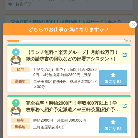
寺 徒歩12分
完全在宅＊時給3150円！10時始業！人材サービス会社で
広報のお仕事[派遣]
どちらのお仕事が気になりますか？
給 与
時給3150円～3600円＋交 【月収例】543,3
1
/10
75円～ ■給与の前払いが可能な速払いサービスあり
【ランチ無料＊楽天グループ】月給42万円！
交通費
交通費支給あり
気になる!
紙の請求書の回収などの部署アシスタント[派
勤務地
東京都千代田区 山手線 有楽町駅徒歩2分、
都営三田線 日比谷駅徒歩1分
遣]
月給制のお仕事です：固定月給 42530
給与
0円 ※時給換算 時給2800円（残業
代・交通費は別途支給あり）
二子玉川駅 徒歩4分、成城学園前駅 バ
気になる!
【完全在宅＊時給2500円】【KDDI】週3日勤務＆電話無
勤務地
ス30分
し！法務関連業務[派遣]
給 与
時給2500円＋交 ■給与の前払いが可能な速
完全在宅＊時給2000円！年収400万以上！学
払いサービスあり
校事務＼紹介予定派遣／＠三軒茶屋[紹介予定
交通費
交通費支給あり
派遣]
気になる!
勤務地
東京都港区 山手線 高輪ゲートウェイ駅徒歩
時給2000円 月収例 300,000円
給与
1分、都営浅草線 泉岳寺駅徒歩3分
三軒茶屋駅徒歩6分
勤務地
気になる!