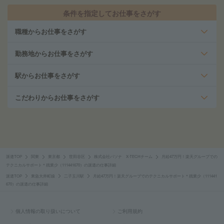
条件を指定してお仕事をさがす
職種からお仕事をさがす
勤務地からお仕事をさがす
駅からお仕事をさがす
こだわりからお仕事をさがす
派遣TOP
関東
東京都
世田谷区
株式会社パソナ X-TECHチーム
月給47万円！楽天グループでの
テクニカルサポート＊残業少（111441670）の派遣の仕事詳細
派遣TOP
東急大井町線
二子玉川駅
月給47万円！楽天グループでのテクニカルサポート＊残業少（111441
670）の派遣の仕事詳細
個人情報の取り扱いについて
ご利用規約