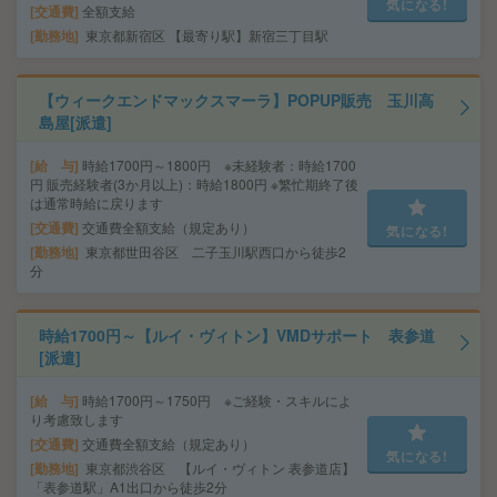
気になる!
交通費
全額支給
勤務地
東京都新宿区 【最寄り駅】新宿三丁目駅
【ウィークエンドマックスマーラ】POPUP販売 玉川高
島屋[派遣]
給 与
時給1700円～1800円 ※未経験者：時給1700
円 販売経験者(3か月以上)：時給1800円 ※繁忙期終了後
は通常時給に戻ります
交通費
交通費全額支給（規定あり）
気になる!
勤務地
東京都世田谷区 二子玉川駅西口から徒歩2
分
時給1700円～【ルイ・ヴィトン】VMDサポート 表参道
[派遣]
給 与
時給1700円～1750円 ※ご経験・スキルによ
り考慮致します
交通費
交通費全額支給（規定あり）
気になる!
勤務地
東京都渋谷区 【ルイ・ヴィトン 表参道店】
「表参道駅」A1出口から徒歩2分