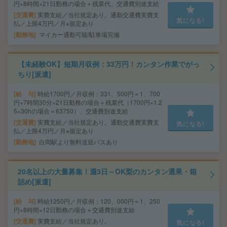
円×8時間×21日勤務の場合＋残業代、交通費別途支給
交通費
実費支給／当社規定あり。通勤交通費実費支
気になる!
払／上限4万円／月※規定あり
勤務地
マイカー通勤可能/駐車場完備
【未経験OK】短期月収例：33万円！カンタン作業でがっ
ちり[派遣]
給 与
時給1700円／月収例：331、500円＝1、700
円×7時間30分×21日勤務の場合＋残業代（1700円×1.2
5×30hの場合＝63750）、交通費別途支給
交通費
実費支給／当社規定あり。通勤交通費実費支
気になる!
払／上限4万円／月※規定あり
勤務地
白岡駅より無料送迎バスあり
20名以上の大量募集！週3日～OK梨のカンタン選果・箱
詰め[派遣]
給 与
時給1250円／月収例：120、000円＝1、250
円×8時間×12日勤務の場合＋交通費別途支給
交通費
実費支給／当社規定あり。
気になる!