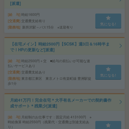
[派遣]
給 与
時給1600円
交通費
交通費支給有り
気になる!
勤務地
新所沢駅～バス15分 ※送迎有り
【在宅メイン】時給2500円【SCSK】週3日＆16時半ま
で！HPの更新など[派遣]
給 与
時給2500円＋交 ■給与の前払いが可能な速
払いサービスあり
交通費
交通費支給あり
気になる!
勤務地
東京都江東区 東京メトロ有楽町線 豊洲駅徒
歩1分
月給41万円！完全在宅＊大手有名メーカーでの契約書作
成サポート＊残業少[派遣]
給 与
月給制のお仕事です：固定月給 413100円 ※
時給換算 時給2550円（残業代・交通費は別途支給あ
り）