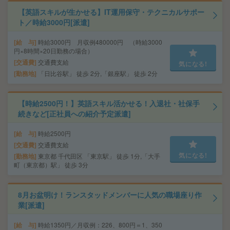
【英語スキルが生かせる】IT運用保守・テクニカルサポー
ト／時給3000円[派遣]
給 与
時給3000円 月収例480000円 （時給3000
円×8時間×20日勤務の場合）
交通費
交通費支給
気になる!
勤務地
「日比谷駅」 徒歩 2分,「銀座駅」 徒歩 2分
【時給2500円！】英語スキル活かせる！入退社・社保手
続きなど[正社員への紹介予定派遣]
給 与
時給2500円
交通費
交通費支給
気になる!
勤務地
東京都 千代田区 「東京駅」 徒歩 1分,「大手
町（東京都）駅」 徒歩 3分
8月お盆明け！ランスタッドメンバーに人気の職場座り作
業[派遣]
給 与
時給1350円／月収例：226、800円＝1、350