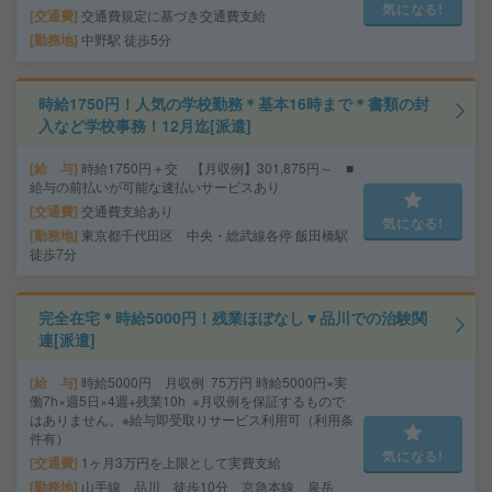
気になる!
交通費
交通費規定に基づき交通費支給
勤務地
中野駅 徒歩5分
時給1750円！人気の学校勤務＊基本16時まで＊書類の封
入など学校事務！12月迄[派遣]
給 与
時給1750円＋交 【月収例】301,875円～ ■
給与の前払いが可能な速払いサービスあり
交通費
交通費支給あり
気になる!
勤務地
東京都千代田区 中央・総武線各停 飯田橋駅
徒歩7分
完全在宅＊時給5000円！残業ほぼなし▼品川での治験関
連[派遣]
給 与
時給5000円 月収例 75万円 時給5000円×実
働7h×週5日×4週+残業10h ※月収例を保証するもので
はありません。※給与即受取りサービス利用可（利用条
件有）
気になる!
交通費
1ヶ月3万円を上限として実費支給
勤務地
山手線 品川 徒歩10分 京急本線 泉岳