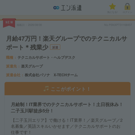
気になる!
ログイン
NEW
掲載日
2026/08/06
No.PSNXPT01168457
月給47万円！楽天グループでのテクニカルサ
ポート＊残業少
派遣
職種
テクニカルサポート・ヘルプデスク
派遣先
楽天グループ
派遣会社
株式会社パソナ X-TECHチーム
ここがポイント！
月給制！IT業界でのテクニカルサポート！土日祝休み！
二子玉川駅徒歩5分！
【二子玉川エリア】で働ける！IT業界！／楽天グループ／2
名募集／英語スキルいかせます／テクニカルサポートのお
仕事です！