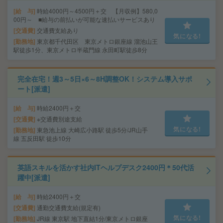
給 与
時給4000円～4500円＋交 【月収例】580,0
00円～ ■給与の前払いが可能な速払いサービスあり
交通費
交通費支給あり
気になる!
勤務地
東京都千代田区 東京メトロ銀座線 溜池山王
駅徒歩1分、東京メトロ半蔵門線 永田町駅徒歩8分
完全在宅！週3～5日×6～8H調整OK！システム導入サポ
ート[派遣]
給 与
時給2400円＋交
交通費
※交通費別途支給
気になる!
勤務地
東急池上線 大崎広小路駅 徒歩5分/JR山手
線 五反田駅 徒歩10分
英語スキルを活かす社内ITヘルプデスク2400円＊50代活
躍中[派遣]
給 与
時給2400円＋交
交通費
通勤交通費支給(規定有)
気になる!
勤務地
JR線 東京駅 地下直結1分/東京メトロ銀座