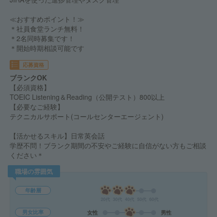
≪おすすめポイント！≫
＊社員食堂ランチ無料！
＊2名同時募集です！
＊開始時期相談可能です
応募資格
ブランクOK
【必須資格】
TOEIC Listening＆Reading（公開テスト）800以上
【必要なご経験】
テクニカルサポート(コールセンターエージェント)
【活かせるスキル】日常英会話
学歴不問！ブランク期間の不安やご経験に自信がない方もご相談
ください＊
職場の雰囲気
年齢層
20代
30代
40代
50代
60代
男女比率
女性
男性