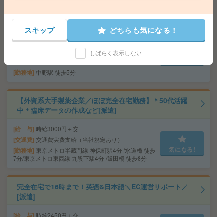
【完全在宅＊大手】リストに沿って契約書チェック・修
正など＊マニュアルあり[派遣]
スキップ
どちらも気になる！
給 与
月給制のお仕事です：固定月給 413100円 ※
時給換算 時給2550円（残業代・交通費は別途支給あ
り）
しばらく表示しない
気になる!
交通費
交通費規定に基づき交通費支給
勤務地
中野駅 徒歩5分
【外資系大手製薬企業／ほぼ完全在宅勤務】＊50代活躍
中＊臨床データの作成など[派遣]
給 与
時給3000円＋交
交通費
交通費実費支給（当社規定あり）
気になる!
勤務地
東京メトロ半蔵門線 神保町駅4分 /水道橋 徒歩
7分/東京メトロ東西線 九段下駅4分 /飯田橋 徒歩8分
完全在宅で16時まで！英語&日本語＼EC運営サポート／
[派遣]
給 与
時給2450円＋交