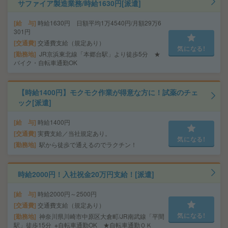
サファイア製造業務/時給1630円[派遣]
給 与
時給1630円 日額平均1万4540円/月額29万6
301円
交通費
交通費支給（規定あり）
気になる!
勤務地
JR京浜東北線「本郷台駅」より徒歩5分 ★
バイク・自転車通勤OK
【時給1400円】モクモク作業が得意な方に！試薬のチェ
ック[派遣]
給 与
時給1400円
交通費
実費支給／当社規定あり。
気になる!
勤務地
駅から徒歩で通えるのでラクチン！
時給2000円！入社祝金20万円支給！[派遣]
給 与
時給2000円～2500円
交通費
交通費支給（規定あり）
気になる!
勤務地
神奈川県川崎市中原区大倉町/JR南武線「平間
駅」徒歩15分 ※自転車通勤OK ★自転車通勤ＯＫ