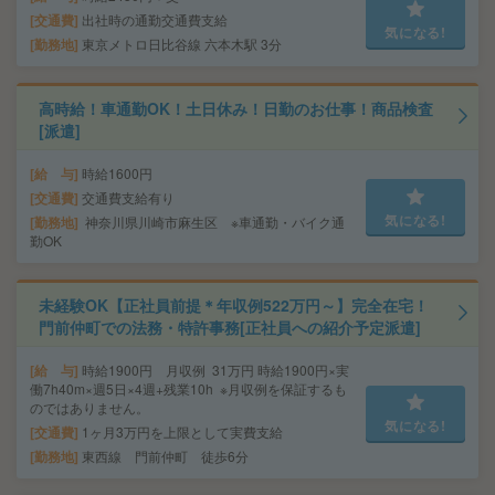
交通費
出社時の通勤交通費支給
気になる!
勤務地
東京メトロ日比谷線 六本木駅 3分
高時給！車通勤OK！土日休み！日勤のお仕事！商品検査
[派遣]
給 与
時給1600円
交通費
交通費支給有り
気になる!
勤務地
神奈川県川崎市麻生区 ※車通勤・バイク通
勤OK
未経験OK【正社員前提＊年収例522万円～】完全在宅！
門前仲町での法務・特許事務[正社員への紹介予定派遣]
給 与
時給1900円 月収例 31万円 時給1900円×実
働7h40m×週5日×4週+残業10h ※月収例を保証するも
のではありません。
気になる!
交通費
1ヶ月3万円を上限として実費支給
勤務地
東西線 門前仲町 徒歩6分