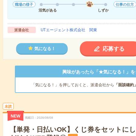
職場の様子
仕事の仕方
活気がある
しずか
UTエージェント株式会社 関東
派遣会社
応募する
気になる！
興味があったら「★気になる！」を
「気になる！」を押しておくと、派遣会社から
「面談確約
未読
NEW
掲載日
2026/08/08
【単発・日払いOK】くじ券をセットに