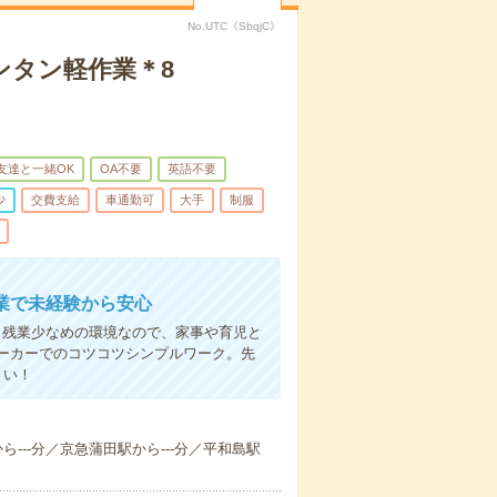
No.UTC《SbqjC》
ンタン軽作業＊8
友達と一緒OK
OA不要
英語不要
少
交費支給
車通勤可
大手
制服
業で未経験から安心
。残業少なめの環境なので、家事や育児と
ーカーでのコツコツシンプルワーク。先
さい！
から---分／京急蒲田駅から---分／平和島駅