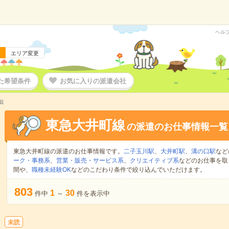
ヘル
エリア変更
た希望条件
お気に入りの派遣会社
覧
東急大井町線
の派遣のお仕事情報一覧
東急大井町線の派遣のお仕事情報です。
二子玉川駅
、
大井町駅
、
溝の口駅
など
ーク・事務系
、
営業・販売・サービス系
、
クリエイティブ系
などのお仕事を取
間や、
職種未経験OK
などのこだわり条件で絞り込んでいただけます。
803
1
30
件中
～
件を表示中
未読