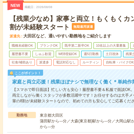
NEW
掲載日
2026/08/08
【残業少なめ】家事と両立！もくもくカ
割が未経験スタート
無期雇用派遣
大田区など、通いやすい勤務地をご紹介します
派遣先
職種未経験OK
ブランクOK
既卒第二新卒OK
10名以上の大量募集
履歴書不要
しゅふ歓迎
WEB登録OK
週5日勤務
土日祝休
残業
社食/補助あり
派遣多
電話対応なし
ルーティン
自転車・バイクOK
ここがポイント！
家庭と両立応援！残業ほぼナシで無理なく働く＊単純作
【スマホで即日面談】忙しい方も安心！履歴書不要＆私服で面談OK
両立しながら働くスタッフが多数活躍中です！お任せするのは大手メ
輩の8割が未経験スタートなので、初めての方も安心してご応募くだ
勤務地
東京都大田区
蒲田駅から---分／大森(東京都)駅から---分／大岡山駅
から---分