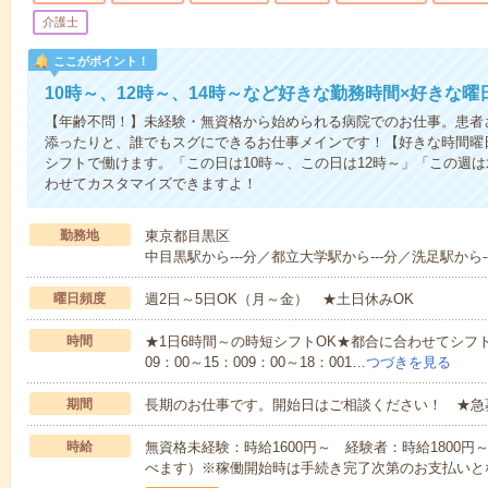
介護士
ここがポイント！
10時～、12時～、14時～など好きな勤務時間×好きな曜
【年齢不問！】未経験・無資格から始められる病院でのお仕事。患者
添ったりと、誰でもスグにできるお仕事メインです！【好きな時間曜日
シフトで働けます。「この日は10時～、この日は12時～」「この週
わせてカスタマイズできますよ！
勤務地
東京都目黒区
中目黒駅から---分／都立大学駅から---分／洗足駅から--
曜日頻度
週2日～5日OK（月～金） ★土日休みOK
時間
★1日6時間～の時短シフトOK★都合に合わせてシフト
09：00～15：009：00～18：001…
つづきを見る
期間
長期のお仕事です。開始日はご相談ください！ ★急
時給
無資格未経験：時給1600円～ 経験者：時給1800
べます）※稼働開始時は手続き完了次第のお支払いと