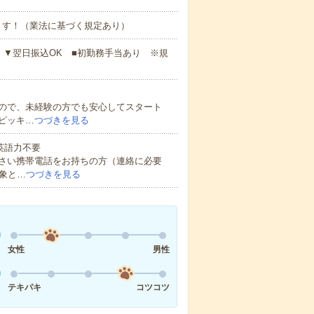
ます！（業法に基づく規定あり）
）▼翌日振込OK ■初勤務手当あり ※規
ので、未経験の方でも安心してスタート
ピッキ…
つづきを見る
 英語力不要
さい携帯電話をお持ちの方（連絡に必要
象と…
つづきを見る
女性
男性
テキパキ
コツコツ