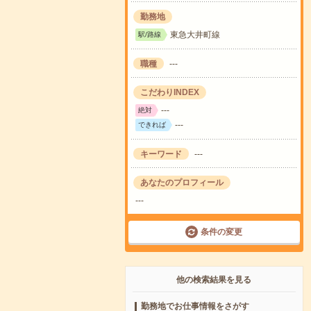
勤務地
東急大井町線
駅/路線
職種
---
こだわりINDEX
---
絶対
---
できれば
キーワード
---
あなたのプロフィール
---
条件の変更
他の検索結果を見る
勤務地でお仕事情報をさがす