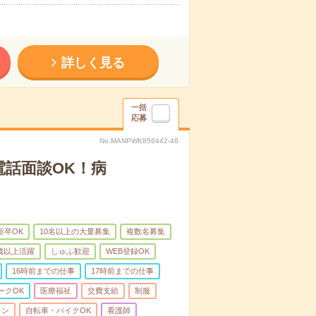
詳しく見る
一括
応募
No.MANPWK856442-46
電話面談OK！病
新卒OK
10名以上の大量募集
複数名募集
0歳以上活躍
しゅふ歓迎
WEB登録OK
16時前までの仕事
17時前までの仕事
ークOK
医療福祉
交費支給
制服
ィン
自転車・バイクOK
看護師