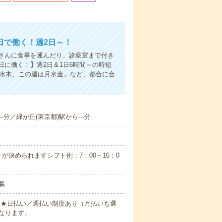
日で働く！週2日～！
さんに食事を運んだり、診察室まで付き
に働く！】週2日＆1日6時間～の時短
は水木、この週は月水金」など、都合に合
-分／緑が丘(東京都)駅から---分
が決められますシフト例：7：00～16：0
募
円～★日払い／週払い制度あり（月払いも選
なります。