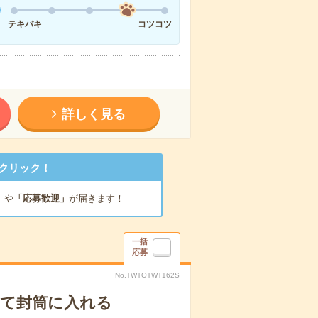
テキパキ
コツコツ
詳しく見る
クリック！
」
や
「応募歓迎」
が届きます！
一括
応募
No.TWTOTWT162S
して封筒に入れる