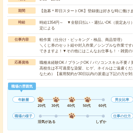
期間
【急募＊即日スタートOK】登録後は好きな時に働け
時給
時給1354円～ ▼全額日払い・週払いOK（規定あり
定による
仕事内容
軽作業（仕分け・ピッキング・検品、商品管理）
＼くじ券のセット組や封入作業／シンプルな作業です
できますよ！▼その他にはこんなお仕事も！・雑貨の
応募資格
職種未経験OK / ブランクOK / パソコンスキル不要 /
高校生は不可過度な染髪、ヒゲ、ネイルはご遠慮くだ
なため）【雇用契約が30日以内の派遣は下記の方が対
職場の雰囲気
年齢層
男女比率
20代
30代
40代
50代
60代
職場の様子
仕事の仕方
活気がある
しずか