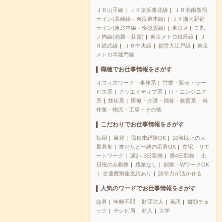
ＪＲ山手線
ＪＲ京浜東北線
ＪＲ湘南新宿
ライン(高崎線－東海道本線)
ＪＲ湘南新宿
ライン(東北本線－横須賀線)
東京メトロ丸
ノ内線(池袋－荻窪)
東京メトロ銀座線
Ｊ
Ｒ総武線
ＪＲ中央線
都営大江戸線
東京
メトロ半蔵門線
職種でお仕事情報をさがす
オフィスワーク・事務系
営業・販売・サー
ビス系
クリエイティブ系
IT・エンジニア
系
技術系
医療・介護・福祉・教育系
軽
作業・物流・工場・その他
こだわりでお仕事情報をさがす
短期
単発
職種未経験OK
10名以上の大
量募集
友だちと一緒の応募OK
在宅・リモ
ートワーク
週2～3日勤務
週4日勤務
土
日祝のみ勤務
残業なし
副業・WワークOK
交通費別途支給あり
語学力が活かせる
人気のワードでお仕事情報をさがす
急募
年齢不問
財団法人
英語
書類チェ
ック
テレビ局
封入
大学