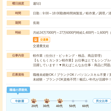
曜日頻度
週5日
時間
日勤：9:00～18:00勤務時間例製造／軽作業／調理／
期間
長期
時給
月給24万7000円～27万6000円時給1,400円～1,60
交通費
交通費支給
仕事内容
軽作業（仕分け・ピッキング・検品、商品管理）
【もくもくカンタン軽作業】お仕事はとてもシンプル
活躍しています！▼例えばこんなお仕事・商品に問題
応募資格
職種未経験OK / ブランクOK / パソコンスキル不要 /
未経験・ブランクOK資格不問！幅広い年代が活躍中
職場の雰囲気
年齢層
男女比率
20代
30代
40代
50代
60代