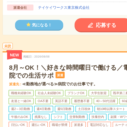
テイケイワークス東京株式会社
派遣会社
応募する
気になる！
未読
NEW
掲載日
2026/08/08
8月～OK！＼好きな時間曜日で働ける／
院での生活サポ
派遣
≪勤務地が選べる≫病院でのお仕事です。
派遣先
職種未経験OK
社会人未経験OK
ブランクOK
大学生歓迎
既卒第二
友達と一緒OK
OA不要
英語不要
履歴書不要
40～50代活躍
6
週2～3日勤務
週4日勤務
週5日勤務
土日祝休
朝10時以降スタート
午後のみOK
残業なし
シフト
交替制勤務
扶養控内
副業・Wワ
日払いOK
週払いOK
職場が禁煙
派遣多
電話対応なし
ルーテ