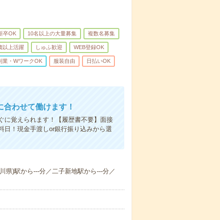
新卒OK
10名以上の大量募集
複数名募集
0歳以上活躍
しゅふ歓迎
WEB登録OK
副業・WワークOK
服装自由
日払いOK
に合わせて働けます！
ぐに覚えられます！【履歴書不要】面接
日！現金手渡しor銀行振り込みから選
川県)駅から---分／二子新地駅から---分／