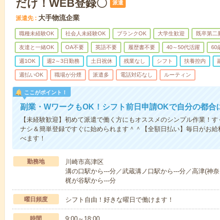
だけ！WEB登録〇
派遣
大手物流企業
派遣先
職種未経験OK
社会人未経験OK
ブランクOK
大学生歓迎
既卒第二
友達と一緒OK
OA不要
英語不要
履歴書不要
40～50代活躍
6
週1OK
週2～3日勤務
土日祝休
残業なし
シフト
扶養控内
週払いOK
職場が分煙
派遣多
電話対応なし
ルーティン
ここがポイント！
副業・WワークもOK！シフト前日申請OKで自分の都合
【未経験歓迎】初めて派遣で働く方にもオススメのシンプル作業！す
ナシ＆簡単登録ですぐに始められます＾＾【全額日払い】毎日がお給料
べます！
勤務地
川崎市高津区
溝の口駅から---分／武蔵溝ノ口駅から---分／高津(神奈
梶が谷駅から---分
曜日頻度
シフト自由！好きな曜日で働けます！
時間
9:00～18:00