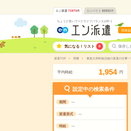
エン派遣
71573
件
エンバイト
82531
件
ちょうど良いワークライフバランスが叶う
関東版
気になる！リスト
0
保存し
派遣TOP
関東
東急大井町線沿線の派遣の仕事一
,
1
9
5
4
平均時給:
円
設定中の検索条件
期間
---
派遣形式
---
時給
---