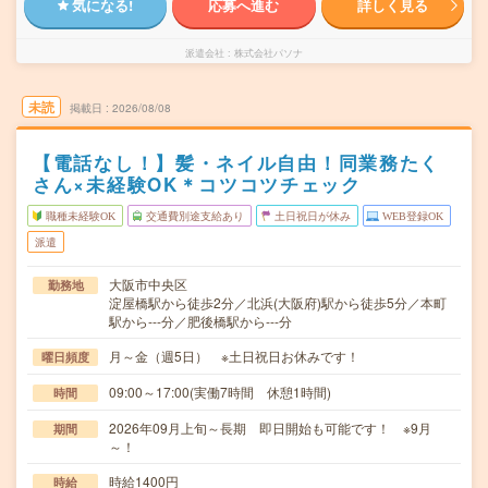
気になる!
応募へ進む
詳しく見る
派遣会社
株式会社パソナ
未読
掲載日
2026/08/08
【電話なし！】髪・ネイル自由！同業務たく
さん×未経験OK＊コツコツチェック
職種未経験OK
交通費別途支給あり
土日祝日が休み
WEB登録OK
派遣
大阪市中央区
勤務地
淀屋橋駅から徒歩2分／北浜(大阪府)駅から徒歩5分／本町
駅から---分／肥後橋駅から---分
月～金（週5日） ※土日祝日お休みです！
曜日頻度
09:00～17:00(実働7時間 休憩1時間)
時間
2026年09月上旬～長期 即日開始も可能です！ ※9月
期間
～！
時給1400円
時給