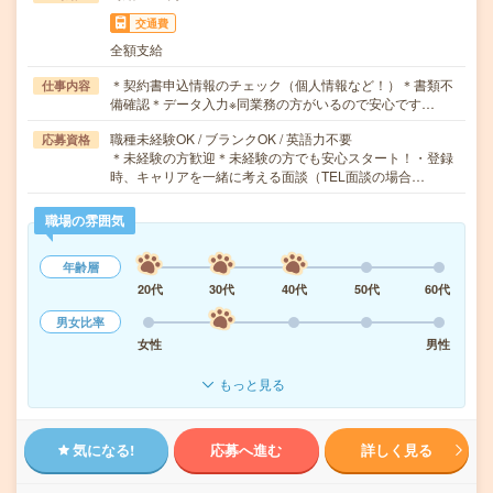
交通費
全額支給
＊契約書申込情報のチェック（個人情報など！）＊書類不
仕事内容
備確認＊データ入力※同業務の方がいるので安心です…
職種未経験OK / ブランクOK / 英語力不要
応募資格
＊未経験の方歓迎＊未経験の方でも安心スタート！・登録
時、キャリアを一緒に考える面談（TEL面談の場合…
職場の雰囲気
年齢層
20代
30代
40代
50代
60代
男女比率
女性
男性
もっと見る
気になる!
応募へ進む
詳しく見る