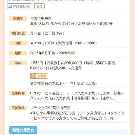
WEB登録OK
派遣
大阪市中央区
勤務地
北浜(大阪府)駅から徒歩1分／淀屋橋駅から徒歩7分
月～金（土日祝休み）
曜日頻度
★9:00～18:00（休憩時間 12:00～13:00）
時間
2026年8月下旬～2026/9/30
期間
1,550円【月収例】約299,000円（時給1,550円×実働
時給
8.00h×21日+残業20h）+交通費
交通費
通勤交通費の支給あり（当社規定による）
BPOサービス会社で、データ入力をお願いします。顧客シ
仕事内容
ステムへの代行入力作業【研修期間】あり（座学4…
ブランクOK / 英語力不要
応募資格
●何らかの事務経験がある方（データ入力含む）●タッチタ
イピングができる方少しでもご興味がある方は、お…
職場の雰囲気