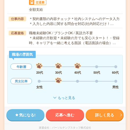
交通費
全額支給
＊契約書類の内容チェック＊社内システムへのデータ入力
仕事内容
＊入力した内容に関する問合せ対応(社内対応だけ！…
職種未経験OK / ブランクOK / 英語力不要
応募資格
＊未経験の方歓迎＊未経験の方でも安心スタート！・登録
時、キャリアを一緒に考える面談（電話面談の場合）…
職場の雰囲気
年齢層
20代
30代
40代
50代
60代
男女比率
女性
男性
もっと見る
気になる!
応募へ進む
詳しく見る
派遣会社
パーソルテンプスタッフ株式会社