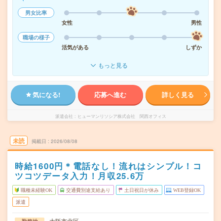
男女比率
女性
男性
職場の様子
活気がある
しずか
もっと見る
気になる!
応募へ進む
詳しく見る
派遣会社
ヒューマンリソシア株式会社 関西オフィス
未読
掲載日
2026/08/08
時給1600円＊電話なし！流れはシンプル！コ
ツコツデータ入力！月収25.6万
職種未経験OK
交通費別途支給あり
土日祝日が休み
WEB登録OK
派遣
大阪市北区