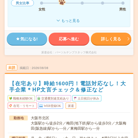
男女比率
女性
男性
もっと見る
気になる!
応募へ進む
詳しく見る
派遣会社
パーソルテンプスタッフ株式会社
未読
掲載日
2026/08/08
【在宅あり】時給1600円！電話対応なし！大
手企業＊HP文言チェック＆修正など
職種未経験OK
交通費別途支給あり
土日祝日が休み
在宅・リモート
WEB登録OK
派遣
大阪市北区
勤務地
大阪駅から徒歩2分／梅田(地下鉄)駅から徒歩3分／大阪梅
田(阪急線)駅から---分／東梅田駅から---分
月～金（週5日） ※土・日・祝お休み！ #週3日以上在宅