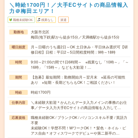
＼時給1700円！／大手ECサイトの商品情報入
力＠梅田エリア！
職種未経験OK
残業なし
派遣
大阪市北区
勤務地
梅田(地下鉄)駅から徒歩15分／天満橋駅から徒歩15分
月～日曜のうち週2日～OK 土日休み・平日休み選択可【研
曜日頻度
修日程】日程：平日2～5日間程度時間：9時～18時
9:00～21:00の間で1日6時間～ ※残業なし「10時～」「～
時間
16時」「15時～」なども大歓迎！…
【急募】最短期間：勤務開始月～翌月末 ※延長の可能性
期間
あり ※短期・長期どちらもOK！ご相談ください！
時給1700円
時給
＼未経験大歓迎＊かんたんデータ入力メインの事務のお仕
仕事内容
事／データ入力大手ECサイトの商品情報を入力して…
職種未経験OK / ブランクOK / パソコンスキル不要 / 英語力
応募資格
不要
未経験OK！学歴不問！WワークOK！＊髪色・ネイル・ピ
アス自由＊オフィスワークでデビューや第二新卒の…