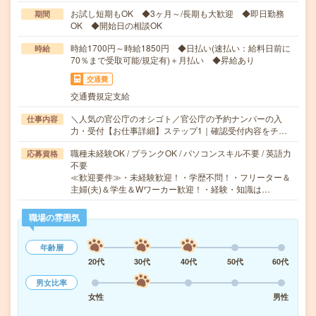
お試し短期もOK ◆3ヶ月～/長期も大歓迎 ◆即日勤務
期間
OK ◆開始日の相談OK
時給1700円～時給1850円 ◆日払い(速払い：給料日前に
時給
70％まで受取可能/規定有)＋月払い ◆昇給あり
交通費
交通費規定支給
＼人気の官公庁のオシゴト／官公庁の予約ナンバーの入
仕事内容
力・受付【お仕事詳細】ステップ1｜確認受付内容をチ…
職種未経験OK / ブランクOK / パソコンスキル不要 / 英語力
応募資格
不要
≪歓迎要件≫・未経験歓迎！・学歴不問！・フリーター＆
主婦(夫)＆学生＆Wワーカー歓迎！・経験・知識は…
職場の雰囲気
年齢層
20代
30代
40代
50代
60代
男女比率
女性
男性