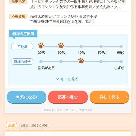
【不動産テック企業での一般事務と経理補助】＼不動産投
仕事内容
資用のマンション契約に係る事務処理／契約処理・入…
職種未経験OK / ブランクOK / 英語力不要
応募資格
**未経験OK**事務経験がある方、歓迎!
職場の雰囲気
年齢層
20代
30代
40代
50代
60代
職場の様子
活気がある
しずか
もっと見る
気になる!
応募へ進む
詳しく見る
派遣会社
マンパワーグループ株式会社
未読
掲載日
2026/08/08