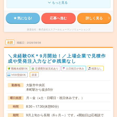
もっと見る
気になる!
応募へ進む
詳しく見る
派遣会社
株式会社エスプールヒューマンソリューションズ
未読
掲載日
2026/08/08
＼未経験OK＊9月開始！／上場企業で見積作
成や受発注入力など＠残業なし
職種未経験OK
交通費別途支給あり
土日祝日が休み
残業なし
WEB登録OK
派遣
大阪市中央区
勤務地
本町駅から徒歩5分
月～金（※土・日曜日・祝日休みです。）
曜日頻度
8:30～17:30(休憩60分)
時間
9月上旬から長期（6ヶ月～）です。※開始日は応相談で
期間