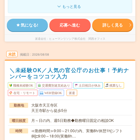
もっと見る
気になる!
応募へ進む
詳しく見る
派遣会社
ヒューマンリソシア株式会社 関西オフィス
未読
掲載日
2026/08/08
＼未経験OK／人気の官公庁のお仕事！予約ナ
ンバーをコツコツ入力
職種未経験OK
交通費別途支給あり
土日祝日が休み
残業なし
在宅・リモート
WEB登録OK
派遣
大阪市天王寺区
勤務地
天王寺駅から徒歩5分
月～日の内、週5日勤務◆勤務曜日固定の相談OK
曜日頻度
≪勤務時間≫9:00～21:00の内、実働8h/休憩1h[シフト
時間
例]□9:00～18:00(実働8h…