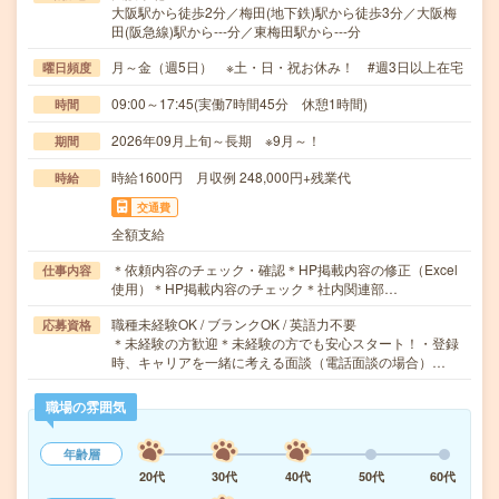
大阪駅から徒歩2分／梅田(地下鉄)駅から徒歩3分／大阪梅
田(阪急線)駅から---分／東梅田駅から---分
月～金（週5日） ※土・日・祝お休み！ #週3日以上在宅
曜日頻度
09:00～17:45(実働7時間45分 休憩1時間)
時間
2026年09月上旬～長期 ※9月～！
期間
時給1600円 月収例 248,000円+残業代
時給
交通費
全額支給
＊依頼内容のチェック・確認＊HP掲載内容の修正（Excel
仕事内容
使用）＊HP掲載内容のチェック＊社内関連部…
職種未経験OK / ブランクOK / 英語力不要
応募資格
＊未経験の方歓迎＊未経験の方でも安心スタート！・登録
時、キャリアを一緒に考える面談（電話面談の場合）…
職場の雰囲気
年齢層
20代
30代
40代
50代
60代