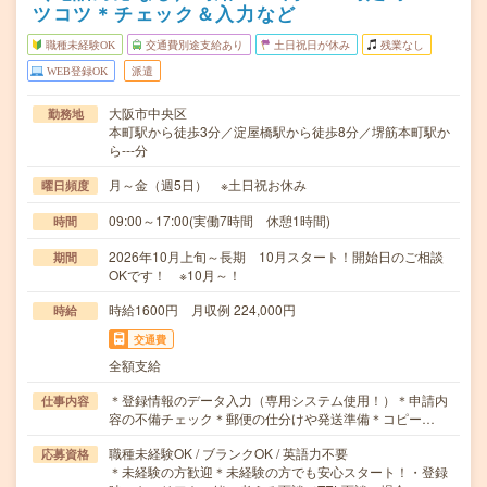
ツコツ＊チェック＆入力など
職種未経験OK
交通費別途支給あり
土日祝日が休み
残業なし
WEB登録OK
派遣
大阪市中央区
勤務地
本町駅から徒歩3分／淀屋橋駅から徒歩8分／堺筋本町駅か
ら---分
月～金（週5日） ※土日祝お休み
曜日頻度
09:00～17:00(実働7時間 休憩1時間)
時間
2026年10月上旬～長期 10月スタート！開始日のご相談
期間
OKです！ ※10月～！
時給1600円 月収例 224,000円
時給
交通費
全額支給
＊登録情報のデータ入力（専用システム使用！）＊申請内
仕事内容
容の不備チェック＊郵便の仕分けや発送準備＊コピー…
職種未経験OK / ブランクOK / 英語力不要
応募資格
＊未経験の方歓迎＊未経験の方でも安心スタート！・登録