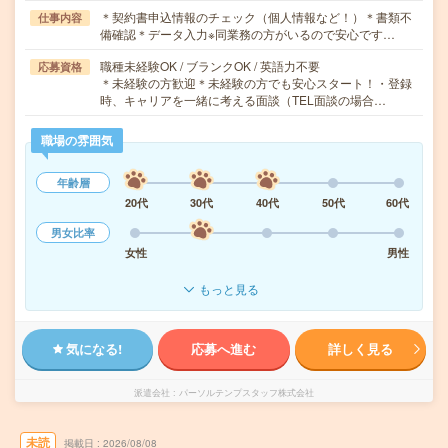
＊契約書申込情報のチェック（個人情報など！）＊書類不
仕事内容
備確認＊データ入力※同業務の方がいるので安心です…
職種未経験OK / ブランクOK / 英語力不要
応募資格
＊未経験の方歓迎＊未経験の方でも安心スタート！・登録
時、キャリアを一緒に考える面談（TEL面談の場合…
職場の雰囲気
年齢層
20代
30代
40代
50代
60代
男女比率
女性
男性
もっと見る
気になる!
応募へ進む
詳しく見る
派遣会社
パーソルテンプスタッフ株式会社
未読
掲載日
2026/08/08