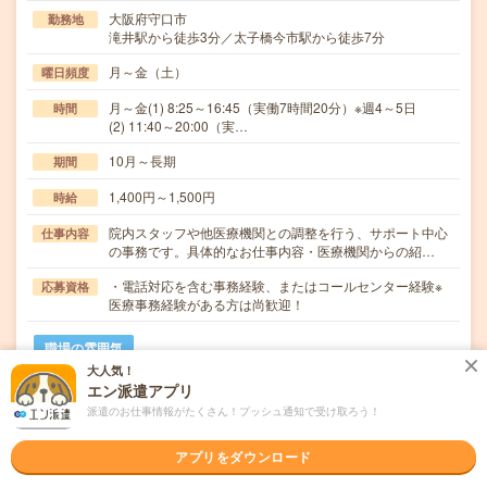
大阪府守口市
勤務地
滝井駅から徒歩3分／太子橋今市駅から徒歩7分
月～金（土）
曜日頻度
月～金(1) 8:25～16:45（実働7時間20分）※週4～5日
時間
(2) 11:40～20:00（実…
10月～長期
期間
1,400円～1,500円
時給
院内スタッフや他医療機関との調整を行う、サポート中心
仕事内容
の事務です。具体的なお仕事内容・医療機関からの紹…
・電話対応を含む事務経験、またはコールセンター経験※
応募資格
医療事務経験がある方は尚歓迎！
職場の雰囲気
大人気！
エン派遣アプリ
年齢層
派遣のお仕事情報がたくさん！プッシュ通知で受け取ろう！
20代
30代
40代
50代
60代
男女比率
アプリをダウンロード
女性
男性