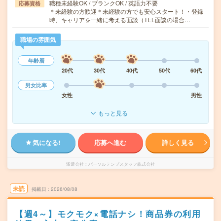
職種未経験OK / ブランクOK / 英語力不要
応募資格
＊未経験の方歓迎＊未経験の方でも安心スタート！・登録
時、キャリアを一緒に考える面談（TEL面談の場合…
職場の雰囲気
年齢層
20代
30代
40代
50代
60代
男女比率
女性
男性
もっと見る
気になる!
応募へ進む
詳しく見る
派遣会社
パーソルテンプスタッフ株式会社
未読
掲載日
2026/08/08
【週4～】モクモク×電話ナシ！商品券の利用