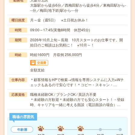
勤務地
大阪駅から徒歩6分／西梅田駅から徒歩4分／東梅田駅から-
--分／梅田(地下鉄)駅から---分
月～金（週5日） ※土日祝お休み！
曜日頻度
09:00～17:45(実働8時間 休憩45分)
時間
2026年10月上旬～長期 10月スタートのお仕事です。開
期間
始日のご相談はお気軽に！ ※10月～！
時給1600円 月収例 256,000円
時給
交通費
全額支給
＊顧客情報をHPで検索→情報を専用システムに入力※Wチ
仕事内容
ェックもあるので安心です！＊コピー・スキャン・…
職種未経験OK / ブランクOK / 英語力不要
応募資格
＊未経験の方歓迎＊未経験の方でも安心スタート！・登録
時、キャリアを一緒に考える面談（電話面談の場合）…
職場の雰囲気
年齢層