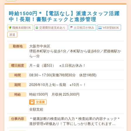
時給1500円＊【電話なし】派遣スタッフ活躍
中！長期！書類チェックと進捗管理
職種未経験OK
交通費別途支給あり
土日祝日が休み
WEB登録OK
派遣
大阪市中央区
勤務地
堺筋本町駅から徒歩1分／本町駅から徒歩6分／肥後橋駅か
ら---分
月～金（週5日） ※土日祝お休み！
曜日頻度
08:30～17:00(実働7時間30分 休憩1時間)
時間
2026年10月上旬～長期 ※10月～！
期間
時給1500円 月収例 225,000円
時給
交通費
全額支給
＊健康診断の検査結果の入力＊検査結果の内容チェック＊
仕事内容
進捗管理※研修あり！丁寧にしっかり教えてくれます…