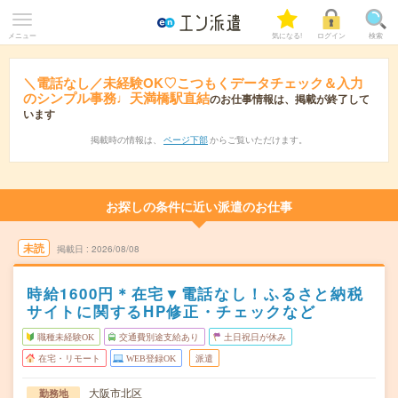
メニュー
気になる!
ログイン
検索
＼電話なし／未経験OK♡こつもくデータチェック＆入力
のシンプル事務♩天満橋駅直結
のお仕事情報は、掲載が終了して
います
掲載時の情報は、
ページ下部
からご覧いただけます。
お探しの条件に近い派遣のお仕事
未読
掲載日
2026/08/08
時給1600円＊在宅▼電話なし！ふるさと納税
サイトに関するHP修正・チェックなど
職種未経験OK
交通費別途支給あり
土日祝日が休み
在宅・リモート
WEB登録OK
派遣
大阪市北区
勤務地