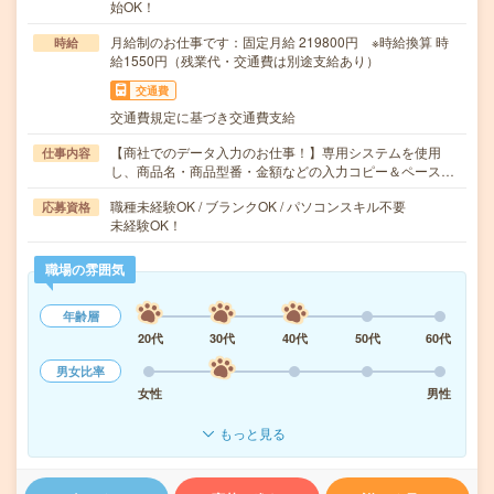
始OK！
月給制のお仕事です：固定月給 219800円 ※時給換算 時
時給
給1550円（残業代・交通費は別途支給あり）
交通費
交通費規定に基づき交通費支給
【商社でのデータ入力のお仕事！】専用システムを使用
仕事内容
し、商品名・商品型番・金額などの入力コピー＆ペース…
職種未経験OK / ブランクOK / パソコンスキル不要
応募資格
未経験OK！
職場の雰囲気
年齢層
20代
30代
40代
50代
60代
男女比率
女性
男性
もっと見る