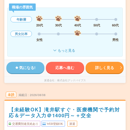
職場の雰囲気
年齢層
20代
30代
40代
50代
60代
男女比率
女性
男性
もっと見る
気になる!
応募へ進む
詳しく見る
派遣会社
株式会社グッドバイブス
未読
掲載日
2026/08/08
【未経験OK】滝井駅すぐ・医療機関で予約対
応＆データ入力＠1400円～＋交全
交通費別途支給あり
WEB登録OK
派遣