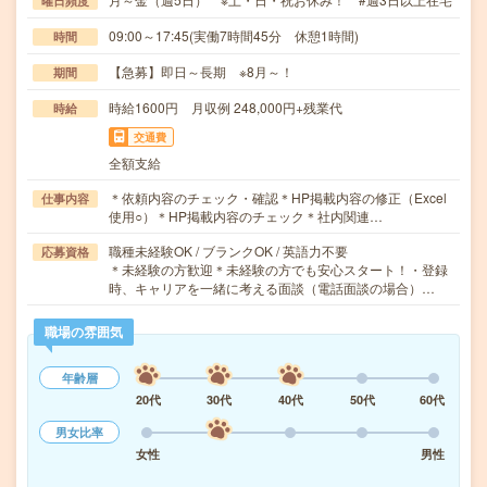
曜日頻度
09:00～17:45(実働7時間45分 休憩1時間)
時間
【急募】即日～長期 ※8月～！
期間
時給1600円 月収例 248,000円+残業代
時給
交通費
全額支給
＊依頼内容のチェック・確認＊HP掲載内容の修正（Excel
仕事内容
使用○）＊HP掲載内容のチェック＊社内関連…
職種未経験OK / ブランクOK / 英語力不要
応募資格
＊未経験の方歓迎＊未経験の方でも安心スタート！・登録
時、キャリアを一緒に考える面談（電話面談の場合）…
職場の雰囲気
年齢層
20代
30代
40代
50代
60代
男女比率
女性
男性