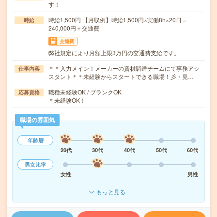
す！
時給1,500円 【月収例】時給1,500円×実働8h×20日＝
時給
240,000円＋交通費
交通費
弊社規定により月額上限3万円の交通費支給です。
＊＊入力メイン！メーカーの資材調達チームにて事務アシ
仕事内容
スタント＊＊未経験からスタートできる職場！彡・見…
職種未経験OK / ブランクOK
応募資格
＊未経験OK！
職場の雰囲気
年齢層
20代
30代
40代
50代
60代
男女比率
女性
男性
もっと見る