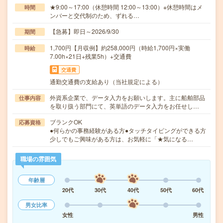
★9:00～17:00（休憩時間 12:00～13:00）※休憩時間はメ
時間
ンバーと交代制のため、ずれる…
【急募】即日～2026/9/30
期間
1,700円【月収例】約258,000円（時給1,700円×実働
時給
7.00h×21日+残業5h）+交通費
交通費
通勤交通費の支給あり（当社規定による）
外資系企業で、データ入力をお願いします。主に船舶部品
仕事内容
を取り扱う部門にて、英単語のデータ入力をお任せし…
ブランクOK
応募資格
●何らかの事務経験がある方●タッチタイピングができる方
少しでもご興味がある方は、お気軽に「★気になる…
職場の雰囲気
年齢層
20代
30代
40代
50代
60代
男女比率
女性
男性