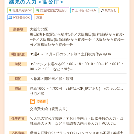
結果の入力＜官公庁＞
職種未経験OK
交通費別途支給あり
土日祝日が休み
残業なし
WEB登録OK
派遣
大阪市北区
勤務地
梅田(地下鉄)駅から徒歩5分／大阪梅田(阪神線)駅から徒歩-
--分／大阪梅田(阪急線)駅から徒歩---分／大阪駅から徒歩---
分／東梅田駅から徒歩---分
▼週4 ～OK月～日のシフト制＊土日祝お休みもOK
曜日頻度
▼8h~シフト選べる09：00～18：0010：00～19：0012：
時間
00～21：00 など＊9時～…
＜急募＞開始日相談～短期
期間
時給1600 ～1700円 ※日払いOK(規定あり) ※スキルによ
時給
り応相談
交通費
交通費支給（規定あり）
＼人気の官公庁関連／▼お仕事内容・回収件数の入力・回
仕事内容
答結果の入力 など世論調査の内容を入力！PC入力…
職種未経験OK / ブランクOK / パソコンスキル不要 / 英語力
応募資格