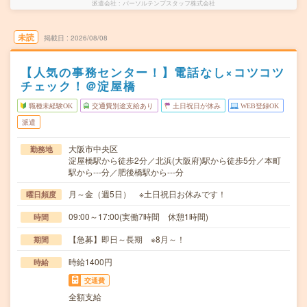
派遣会社
パーソルテンプスタッフ株式会社
未読
掲載日
2026/08/08
【人気の事務センター！】電話なし×コツコツ
チェック！＠淀屋橋
職種未経験OK
交通費別途支給あり
土日祝日が休み
WEB登録OK
派遣
大阪市中央区
勤務地
淀屋橋駅から徒歩2分／北浜(大阪府)駅から徒歩5分／本町
駅から---分／肥後橋駅から---分
月～金（週5日） ※土日祝日お休みです！
曜日頻度
09:00～17:00(実働7時間 休憩1時間)
時間
【急募】即日～長期 ※8月～！
期間
時給1400円
時給
交通費
全額支給