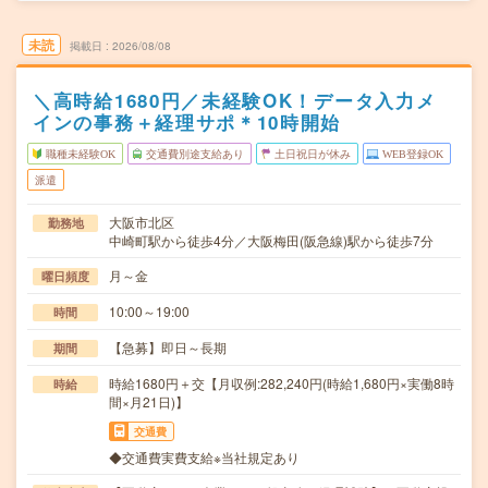
未読
掲載日
2026/08/08
＼高時給1680円／未経験OK！データ入力メ
インの事務＋経理サポ＊10時開始
職種未経験OK
交通費別途支給あり
土日祝日が休み
WEB登録OK
派遣
大阪市北区
勤務地
中崎町駅から徒歩4分／大阪梅田(阪急線)駅から徒歩7分
月～金
曜日頻度
10:00～19:00
時間
【急募】即日～長期
期間
時給1680円＋交【月収例:282,240円(時給1,680円×実働8時
時給
間×月21日)】
交通費
◆交通費実費支給※当社規定あり