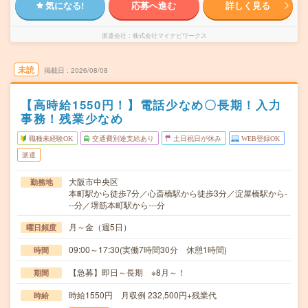
気になる!
応募へ進む
詳しく見る
派遣会社
株式会社マイナビワークス
未読
掲載日
2026/08/08
【高時給1550円！】電話少なめ〇長期！入力
事務！残業少なめ
職種未経験OK
交通費別途支給あり
土日祝日が休み
WEB登録OK
派遣
大阪市中央区
勤務地
本町駅から徒歩7分／心斎橋駅から徒歩3分／淀屋橋駅から-
--分／堺筋本町駅から---分
月～金（週5日）
曜日頻度
09:00～17:30(実働7時間30分 休憩1時間)
時間
【急募】即日～長期 ※8月～！
期間
時給1550円 月収例 232,500円+残業代
時給