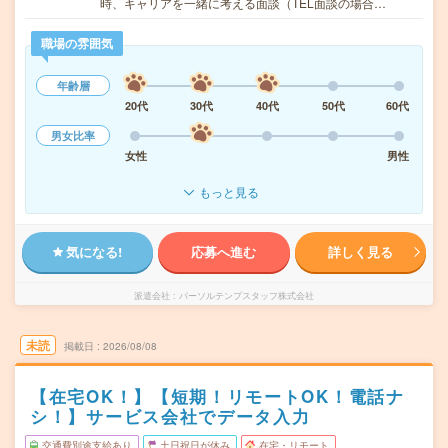
時、キャリアを一緒に考える面談（TEL面談の場合…
職場の雰囲気
年齢層
20代
30代
40代
50代
60代
男女比率
女性
男性
もっと見る
気になる!
応募へ進む
詳しく見る
派遣会社
パーソルテンプスタッフ株式会社
未読
掲載日
2026/08/08
【在宅OK！】【短期！リモートOK！電話ナ
シ！】サービス会社でデータ入力
交通費別途支給あり
土日祝日が休み
在宅・リモート