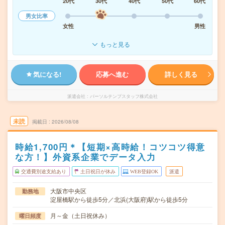
20代
30代
40代
50代
60代
男女比率
女性
男性
もっと見る
気になる!
応募へ進む
詳しく見る
派遣会社
パーソルテンプスタッフ株式会社
未読
掲載日
2026/08/08
時給1,700円＊【短期×高時給！コツコツ得意
な方！】外資系企業でデータ入力
交通費別途支給あり
土日祝日が休み
WEB登録OK
派遣
大阪市中央区
勤務地
淀屋橋駅から徒歩5分／北浜(大阪府)駅から徒歩5分
月～金（土日祝休み）
曜日頻度