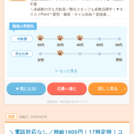
不要
＼未経験の方も大歓迎／弊社スタッフも多数活躍中！▼オ
ススメPoint＊髪型・服装・ネイル自由＊直接雇…
職場の雰囲気
年齢層
20代
30代
40代
50代
60代
男女比率
女性
男性
もっと見る
気になる!
応募へ進む
詳しく見る
派遣会社
株式会社ネオキャリア
未読
掲載日
2026/08/08
＼電話対応なし／時給1600円！17時定時！コ