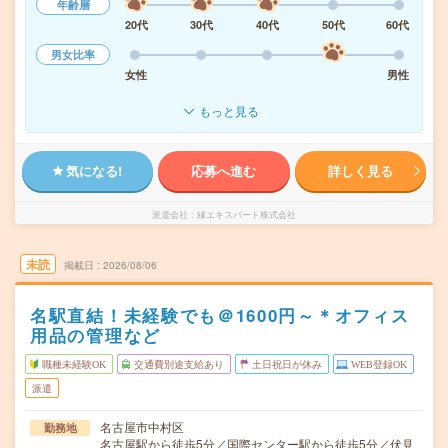
年齢層
20代
30代
40代
50代
60代
男女比率
女性
男性
もっと見る
気になる!
応募へ進む
詳しく見る
派遣会社
縁エキスパート株式会社
未読
掲載日
2026/08/06
名駅直結！未経験でも＠1600円～＊オフィス
用品の管理など
職種未経験OK
交通費別途支給あり
土日祝日が休み
WEB登録OK
派遣
名古屋市中村区
勤務地
名古屋駅から徒歩5分／国際センター駅から徒歩5分／伏見