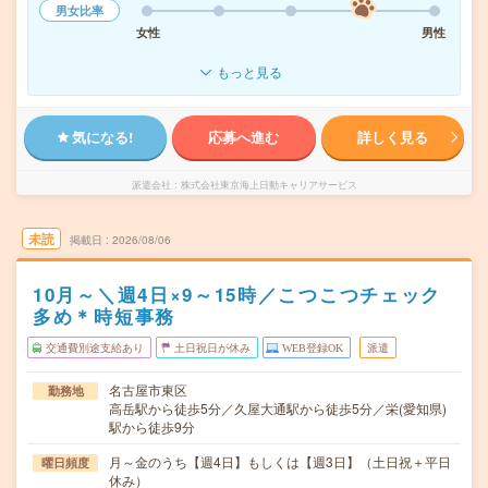
男女比率
女性
男性
もっと見る
気になる!
応募へ進む
詳しく見る
派遣会社
株式会社東京海上日動キャリアサービス
未読
掲載日
2026/08/06
10月～＼週4日×9～15時／こつこつチェック
多め＊時短事務
交通費別途支給あり
土日祝日が休み
WEB登録OK
派遣
名古屋市東区
勤務地
高岳駅から徒歩5分／久屋大通駅から徒歩5分／栄(愛知県)
駅から徒歩9分
月～金のうち【週4日】もしくは【週3日】（土日祝＋平日
曜日頻度
休み）