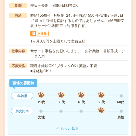
即日～長期 ※開始日相談OK
期間
時給1550円 月収例 24万円 時給1550円×実働8h×週5日
時給
×4週 ※月収例を保証するものではありません。※給与即受
取りサービス利用可（利用条件有）
交通費
1ヶ月3万円を上限として実費支給
サポート事務をお願いします。・集計業務・書類作成・デ
仕事内容
ータ入力
職種未経験OK / ブランクOK / 英語力不要
応募資格
■未経験OK！
職場の雰囲気
年齢層
20代
30代
40代
50代
60代
男女比率
女性
男性
もっと見る