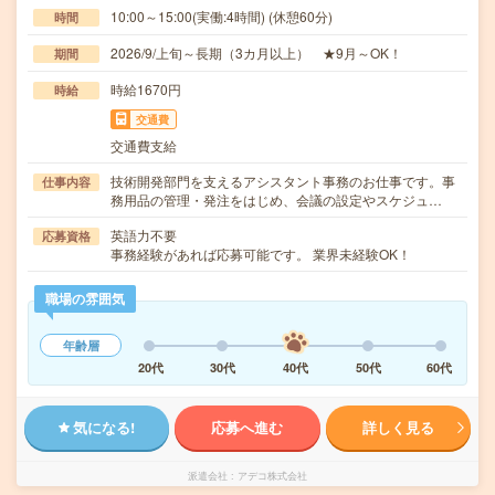
10:00～15:00(実働:4時間) (休憩60分)
時間
2026/9/上旬～長期（3カ月以上） ★9月～OK！
期間
時給1670円
時給
交通費
交通費支給
技術開発部門を支えるアシスタント事務のお仕事です。事
仕事内容
務用品の管理・発注をはじめ、会議の設定やスケジュ…
英語力不要
応募資格
事務経験があれば応募可能です。 業界未経験OK！
職場の雰囲気
年齢層
20代
30代
40代
50代
60代
気になる!
応募へ進む
詳しく見る
派遣会社
アデコ株式会社