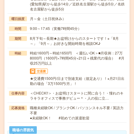
(愛知県)駅から徒歩14分／近鉄名古屋駅から徒歩5分／名鉄
名古屋駅から徒歩5分
月～金（土日祝休み）
曜日頻度
9:00～17:45（実働7時間45分）
時間
8月下旬～長期★お盆明けからのスタートです！※「8月
期間
～」「9月～」お好きな開始時期を相談OK♪
時給1600円～時給1650円 ＜週払いOK＞■月収例：27万
時給
8000円（1600円×7時間45分×21日＋残業代の場合） #月
収25万円以上
交通費
★交通費1500円/日まで別途支給（規定あり）！※月21日出
勤の場合「3万1500円/月」！
＜CHECK!!＞・お盆明けスタートに間に合う！・憧れのキ
仕事内容
ラキラオフィスで事務デビュー＊・人の役に立…
職種未経験OK / ブランクOK / パソコンスキル不要 / 英語力
応募資格
不要
●未経験OK！ #初めての派遣歓迎
職場の雰囲気