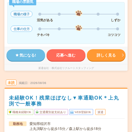
職場の雰囲気
職場の様子
活気がある
しずか
仕事の仕方
テキパキ
コツコツ
気になる!
応募へ進む
詳しく見る
派遣会社
株式会社リクルートスタッフィング
未読
掲載日
2026/08/06
未経験OK！残業ほぼなし▼車通勤OK＊上丸
渕で一般事務
職種未経験OK
交通費別途支給あり
WEB登録OK
派遣
愛知県稲沢市
勤務地
上丸渕駅から徒歩15分／森上駅から徒歩18分