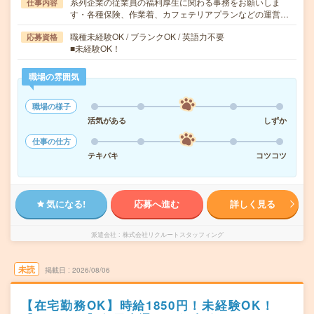
系列企業の従業員の福利厚生に関わる事務をお願いしま
仕事内容
す・各種保険、作業着、カフェテリアプランなどの運営…
職種未経験OK / ブランクOK / 英語力不要
応募資格
■未経験OK！
職場の雰囲気
職場の様子
活気がある
しずか
仕事の仕方
テキパキ
コツコツ
気になる!
応募へ進む
詳しく見る
派遣会社
株式会社リクルートスタッフィング
未読
掲載日
2026/08/06
【在宅勤務OK】時給1850円！未経験OK！