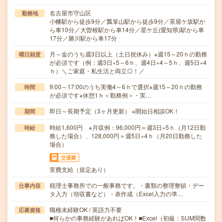
名古屋市守山区
勤務地
小幡駅から徒歩9分／瓢箪山駅から徒歩9分／茶屋ケ坂駅か
ら車10分／大曽根駅から車14分／星ケ丘(愛知県)駅から車
17分／勝川駅から車17分
月～金のうち週3日以上（土日祝休み）※週15～20ｈの勤務
曜日頻度
が必須です（例：週3日×5～6ｈ、週4日×4～5ｈ、週5日×4
ｈ）＼ご家庭・私生活と両立◎！／
9:00～17:00のうち実働4～6ｈで選択※週15～20ｈの勤務
時間
が必須です※休憩1ｈ＜勤務例＞・実…
即日～長期予定（3ヶ月更新） ※開始日相談OK！
期間
時給1,600円 ※月収例：96,000円＝週3日×5ｈ（月12日勤
時給
務した場合）、128,000円＝週5日×4ｈ（月20日勤務した
場合）
交通費
実費支給（規定あり）
税理士事務所での一般事務です。・書類の整理整頓・デー
仕事内容
タ入力（領収書など）・表作成（Excel入力の準…
職種未経験OK / 英語力不要
応募資格
■何らかの事務経験があればOK！■Excel（初級：SUM関数