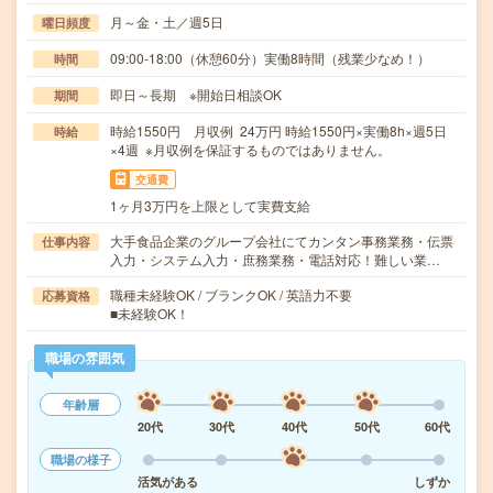
月～金・土／週5日
曜日頻度
09:00-18:00（休憩60分）実働8時間（残業少なめ！）
時間
即日～長期 ※開始日相談OK
期間
時給1550円 月収例 24万円 時給1550円×実働8h×週5日
時給
×4週 ※月収例を保証するものではありません。
交通費
1ヶ月3万円を上限として実費支給
大手食品企業のグループ会社にてカンタン事務業務・伝票
仕事内容
入力・システム入力・庶務業務・電話対応！難しい業…
職種未経験OK / ブランクOK / 英語力不要
応募資格
■未経験OK！
職場の雰囲気
年齢層
20代
30代
40代
50代
60代
職場の様子
活気がある
しずか