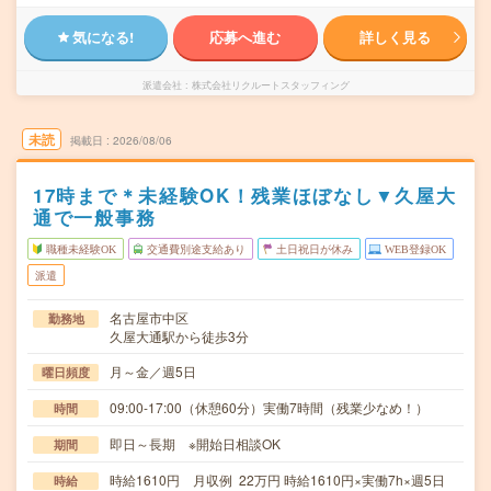
気になる!
応募へ進む
詳しく見る
派遣会社
株式会社リクルートスタッフィング
未読
掲載日
2026/08/06
17時まで＊未経験OK！残業ほぼなし▼久屋大
通で一般事務
職種未経験OK
交通費別途支給あり
土日祝日が休み
WEB登録OK
派遣
名古屋市中区
勤務地
久屋大通駅から徒歩3分
月～金／週5日
曜日頻度
09:00-17:00（休憩60分）実働7時間（残業少なめ！）
時間
即日～長期 ※開始日相談OK
期間
時給1610円 月収例 22万円 時給1610円×実働7h×週5日
時給