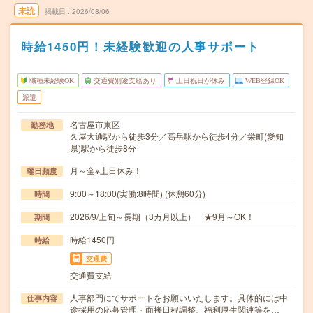
未読
掲載日
2026/08/06
時給1450円！未経験歓迎の人事サポート
職種未経験OK
交通費別途支給あり
土日祝日が休み
WEB登録OK
派遣
名古屋市東区
勤務地
久屋大通駅から徒歩3分／高岳駅から徒歩4分／栄町(愛知
県)駅から徒歩8分
月～金※土日休み！
曜日頻度
9:00～18:00(実働:8時間) (休憩60分)
時間
2026/9/上旬～長期（3カ月以上） ★9月～OK！
期間
時給1450円
時給
交通費
交通費支給
人事部門にてサポートをお願いいたします。具体的には中
仕事内容
途採用の応募管理・面接日程調整、福利厚生関連等を…