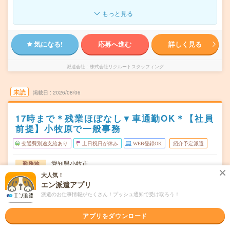
もっと見る
気になる!
応募へ進む
詳しく見る
派遣会社
株式会社リクルートスタッフィング
未読
掲載日
2026/08/06
17時まで＊残業ほぼなし▼車通勤OK＊【社員
前提】小牧原で一般事務
交通費別途支給あり
土日祝日が休み
WEB登録OK
紹介予定派遣
愛知県小牧市
勤務地
小牧原駅から徒歩10分
大人気！
エン派遣アプリ
月～金／週5日
曜日頻度
派遣のお仕事情報がたくさん！プッシュ通知で受け取ろう！
08:30-17:00（休憩45分）実働7時間45分（残業少なめ！）
時間
アプリをダウンロード
即日～長期 ※開始日相談OK
期間