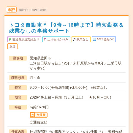
未読
掲載日
2026/08/06
トヨタ自動車＊【9時～16時まで】時短勤務＆
残業なしの事務サポート
交通費別途支給あり
土日祝日が休み
残業なし
WEB登録OK
派遣
愛知県豊田市
勤務地
三河豊田駅から徒歩12分／末野原駅から車8分／上挙母駅
から車9分
月～金
曜日頻度
9:00～16:00(実働:6時間) (休憩60分) ※残業なし
時間
2026/10/上旬～長期（3カ月以上） ★10月～OK！
期間
時給1670円
時給
交通費
交通費支給
技術系部門での事務アシスタントのお仕事です。資料作成
仕事内容