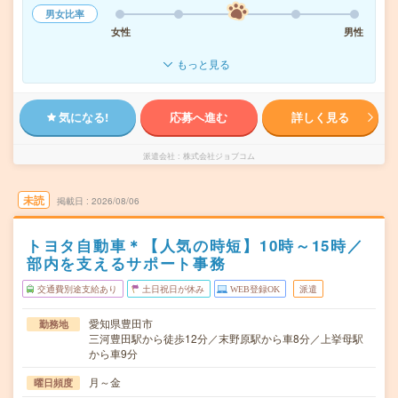
男女比率
女性
男性
もっと見る
気になる!
応募へ進む
詳しく見る
派遣会社
株式会社ジョブコム
未読
掲載日
2026/08/06
トヨタ自動車＊【人気の時短】10時～15時／
部内を支えるサポート事務
交通費別途支給あり
土日祝日が休み
WEB登録OK
派遣
愛知県豊田市
勤務地
三河豊田駅から徒歩12分／末野原駅から車8分／上挙母駅
から車9分
月～金
曜日頻度