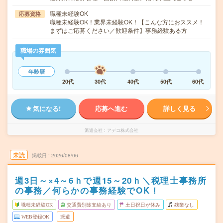
職種未経験OK
応募資格
職種未経験OK！業界未経験OK！【こんな方におススメ！
まずはご応募ください／歓迎条件】事務経験ある方
職場の雰囲気
年齢層
20代
30代
40代
50代
60代
気になる!
応募へ進む
詳しく見る
派遣会社
アデコ株式会社
未読
掲載日
2026/08/06
週3日～×4～6ｈで週15～20ｈ＼税理士事務所
の事務／何らかの事務経験でOK！
職種未経験OK
交通費別途支給あり
土日祝日が休み
残業なし
WEB登録OK
派遣