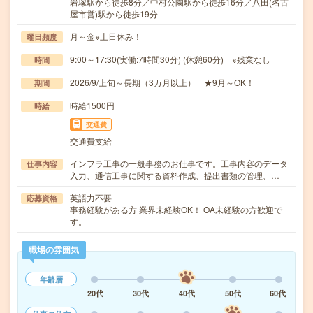
岩塚駅から徒歩8分／中村公園駅から徒歩16分／八田(名古
屋市営)駅から徒歩19分
月～金※土日休み！
曜日頻度
9:00～17:30(実働:7時間30分) (休憩60分) ※残業なし
時間
2026/9/上旬～長期（3カ月以上） ★9月～OK！
期間
時給1500円
時給
交通費
交通費支給
インフラ工事の一般事務のお仕事です。工事内容のデータ
仕事内容
入力、通信工事に関する資料作成、提出書類の管理、…
英語力不要
応募資格
事務経験がある方 業界未経験OK！ OA未経験の方歓迎で
す。
職場の雰囲気
年齢層
20代
30代
40代
50代
60代