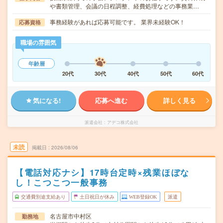
や書類管理、会議の日程調整、経費処理などの事務業…
事務経験があれば応募可能です。 業界未経験OK！
応募資格
職場の雰囲気
年齢層
20代
30代
40代
50代
60代
気になる!
応募へ進む
詳しく見る
派遣会社
アデコ株式会社
未読
掲載日
2026/08/06
【電話対応ナシ】17時台定時×残業ほぼな
し！こつこつ一般事務
交通費別途支給あり
土日祝日が休み
WEB登録OK
派遣
名古屋市中村区
勤務地