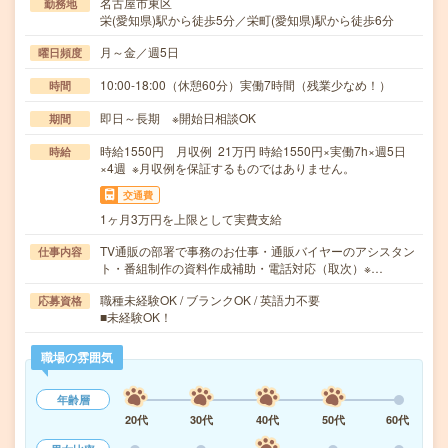
名古屋市東区
勤務地
栄(愛知県)駅から徒歩5分／栄町(愛知県)駅から徒歩6分
月～金／週5日
曜日頻度
10:00-18:00（休憩60分）実働7時間（残業少なめ！）
時間
即日～長期 ※開始日相談OK
期間
時給1550円 月収例 21万円 時給1550円×実働7h×週5日
時給
×4週 ※月収例を保証するものではありません。
交通費
1ヶ月3万円を上限として実費支給
TV通販の部署で事務のお仕事・通販バイヤーのアシスタン
仕事内容
ト・番組制作の資料作成補助・電話対応（取次）※…
職種未経験OK / ブランクOK / 英語力不要
応募資格
■未経験OK！
職場の雰囲気
年齢層
20代
30代
40代
50代
60代