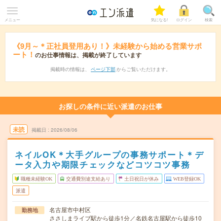
メニュー
気になる!
ログイン
検索
《9月～＊正社員登用あり！》未経験から始める営業サポ
ート！
のお仕事情報は、掲載が終了しています
掲載時の情報は、
ページ下部
からご覧いただけます。
お探しの条件に近い派遣のお仕事
未読
掲載日
2026/08/06
ネイルOK＊大手グループの事務サポート＊デ
ータ入力や期限チェックなどコツコツ事務
職種未経験OK
交通費別途支給あり
土日祝日が休み
WEB登録OK
派遣
名古屋市中村区
勤務地
ささしまライブ駅から徒歩1分／名鉄名古屋駅から徒歩10