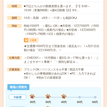
■下記どちらかの勤務形態を選べます。【1】9:00～
時間
15:00（実働5時間）※週4日勤務【2】9:0…
10月～長期 ※9月～・11月～も相談OK♪
期間
時給1500円 ＜週払いOK＞■月収例：12万7000円（1500
時給
円×5時間×16日＋残業代の場合）■月収例：13万3000円
（1500円×7時間×12日＋残業代の場合）
交通費
★交通費1500円/日まで別途支給（規定あり）！※月21日出
勤の場合「3万1500円/月」！
＜CHECK!!＞・10月開始！週3日×9～17時も選べる！・こ
仕事内容
まごまサポート事務＊゜・便利な駅近＆…
ブランクOK / パソコンスキル不要 / 英語力不要
応募資格
●何かしらの事務経験があればOK！●PC：入力できれば
OK！ #初めての派遣歓迎
職場の雰囲気
年齢層
20代
30代
40代
50代
60代