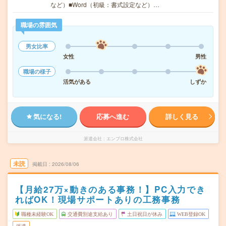
など）■Word（初級：書式設定など）…
職場の雰囲気
男女比率
女性
男性
職場の様子
活気がある
しずか
気になる!
応募へ進む
詳しく見る
派遣会社
エンプロ株式会社
未読
掲載日
2026/08/06
【月給27万×動きのある事務！】PC入力でき
ればOK！現場サポートありの工務事務
職種未経験OK
交通費別途支給あり
土日祝日が休み
WEB登録OK