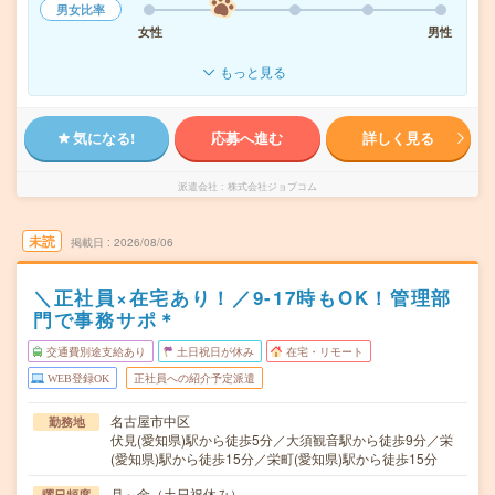
男女比率
女性
男性
もっと見る
気になる!
応募へ進む
詳しく見る
派遣会社
株式会社ジョブコム
未読
掲載日
2026/08/06
＼正社員×在宅あり！／9-17時もOK！管理部
門で事務サポ＊
交通費別途支給あり
土日祝日が休み
在宅・リモート
WEB登録OK
正社員への紹介予定派遣
名古屋市中区
勤務地
伏見(愛知県)駅から徒歩5分／大須観音駅から徒歩9分／栄
(愛知県)駅から徒歩15分／栄町(愛知県)駅から徒歩15分
月～金（土日祝休み）
曜日頻度