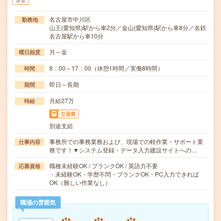
派遣
名古屋市中川区
勤務地
山王(愛知県)駅から車2分／金山(愛知県)駅から車8分／名鉄
名古屋駅から車10分
月～金
曜日頻度
8：00～17：00（休憩1時間／実働8時間）
時間
即日～長期
期間
月給27万
時給
交通費
別途支給
事務所での事務業務および、現場での軽作業・サポート業
仕事内容
務です！▼システム登録・データ入力建設サイトへの…
職種未経験OK / ブランクOK / 英語力不要
応募資格
・未経験OK・学歴不問・ブランクOK・PC入力できれば
OK（難しい作業なし）
職場の雰囲気