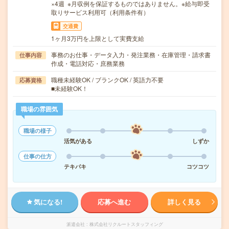
×4週 ※月収例を保証するものではありません。※給与即受
取りサービス利用可（利用条件有）
交通費
1ヶ月3万円を上限として実費支給
事務のお仕事・データ入力・発注業務・在庫管理・請求書
仕事内容
作成・電話対応・庶務業務
職種未経験OK / ブランクOK / 英語力不要
応募資格
■未経験OK！
職場の雰囲気
職場の様子
活気がある
しずか
仕事の仕方
テキパキ
コツコツ
気になる!
応募へ進む
詳しく見る
派遣会社
株式会社リクルートスタッフィング