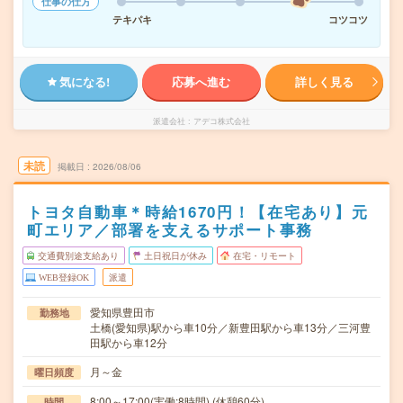
仕事の仕方
テキパキ
コツコツ
気になる!
応募へ進む
詳しく見る
派遣会社
アデコ株式会社
未読
掲載日
2026/08/06
トヨタ自動車＊時給1670円！【在宅あり】元
町エリア／部署を支えるサポート事務
交通費別途支給あり
土日祝日が休み
在宅・リモート
WEB登録OK
派遣
愛知県豊田市
勤務地
土橋(愛知県)駅から車10分／新豊田駅から車13分／三河豊
田駅から車12分
月～金
曜日頻度
8:00～17:00(実働:8時間) (休憩60分)
時間