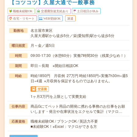
【コツコツ】久屋大通で一般事務
職種未経験OK
交通費別途支給あり
土日祝日が休み
在宅・リモート
WEB登録OK
派遣
名古屋市東区
勤務地
久屋大通駅から徒歩5分／栄(愛知県)駅から徒歩5分
月～金／週5日
曜日頻度
09:00-17:30（休憩60分）実働7時間30分（残業少なめ！）
時間
即日～長期 ※開始日相談OK
期間
時給1850円 月収例 27万円 時給1850円×実働7h30m×週5
時給
日×4週 ※月収例を保証するものではありません。
交通費
1ヶ月3万円を上限として実費支給
商品Gにてペット用品の開発に携わる事務のお仕事をお願
仕事内容
いします・発注や在庫状況をエクセルで集計（マクロ…
職種未経験OK / ブランクOK / 英語力不要
応募資格
■未経験OK！※Excel：マクロができる方