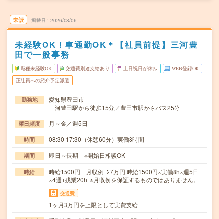
未読
掲載日
2026/08/06
未経験OK！車通勤OK＊【社員前提】三河豊
田で一般事務
職種未経験OK
交通費別途支給あり
土日祝日が休み
WEB登録OK
正社員への紹介予定派遣
愛知県豊田市
勤務地
三河豊田駅から徒歩15分／豊田市駅からバス25分
月～金／週5日
曜日頻度
08:30-17:30（休憩60分）実働8時間
時間
即日～長期 ※開始日相談OK
期間
時給1500円 月収例 27万円 時給1500円×実働8h×週5日
時給
×4週+残業20h ※月収例を保証するものではありません。
交通費
1ヶ月3万円を上限として実費支給