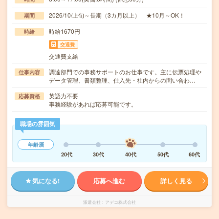
2026/10/上旬～長期（3カ月以上） ★10月～OK！
期間
時給1670円
時給
交通費
交通費支給
調達部門での事務サポートのお仕事です。主に伝票処理や
仕事内容
データ管理、書類整理、仕入先・社内からの問い合わ…
英語力不要
応募資格
事務経験があれば応募可能です。
職場の雰囲気
年齢層
20代
30代
40代
50代
60代
気になる!
応募へ進む
詳しく見る
派遣会社
アデコ株式会社