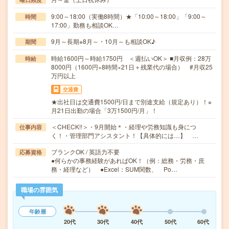
9:00～18:00（実働8時間）★「10:00～18:00」「9:00～
時間
17:00」勤務も相談OK…
9月～長期※8月～・10月～も相談OK♪
期間
時給1600円～時給1750円 ＜週払いOK＞ ■月収例：28万
時給
8000円（1600円×8時間×21日＋残業代の場合） #月収25
万円以上
交通費
★出社日は交通費1500円/日まで別途支給（規定あり）！※
月21日出勤の場合「3万1500円/月」！
＜CHECK!!＞・9月開始＊・経理や労務知識も身につ
仕事内容
く！・管理部門アシスタント！【具体的には…】 …
ブランクOK / 英語力不要
応募資格
●何らかの事務経験があればOK！（例：総務・労務・庶
務・経理など） ●Excel：SUM関数、 Po…
職場の雰囲気
年齢層
20代
30代
40代
50代
60代