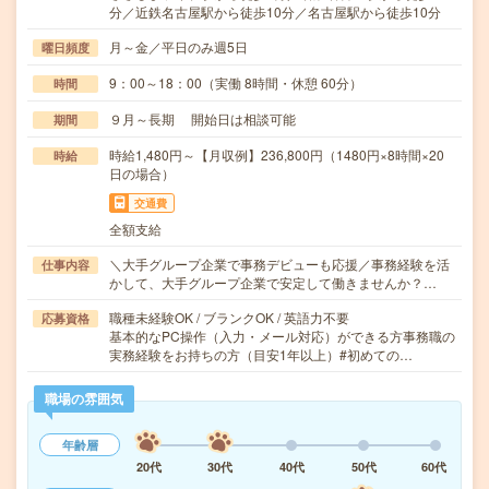
分／近鉄名古屋駅から徒歩10分／名古屋駅から徒歩10分
月～金／平日のみ週5日
曜日頻度
9：00～18：00（実働 8時間・休憩 60分）
時間
９月～長期 開始日は相談可能
期間
時給1,480円～【月収例】236,800円（1480円×8時間×20
時給
日の場合）
交通費
全額支給
＼大手グループ企業で事務デビューも応援／事務経験を活
仕事内容
かして、大手グループ企業で安定して働きませんか？…
職種未経験OK / ブランクOK / 英語力不要
応募資格
基本的なPC操作（入力・メール対応）ができる方事務職の
実務経験をお持ちの方（目安1年以上）#初めての…
職場の雰囲気
年齢層
20代
30代
40代
50代
60代