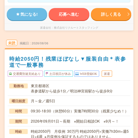
気になる!
応募へ進む
詳しく見る
派遣会社
株式会社リクルートスタッフィング
未読
掲載日
2026/08/06
時給2050円！残業ほぼなし▼服装自由＊表参
道で一般事務
交通費別途支給あり
土日祝日が休み
WEB登録OK
派遣
東京都港区
勤務地
表参道駅から徒歩1分／明治神宮前駅から徒歩9分
月～金／週5日
曜日頻度
09:30-18:00（休憩60分）実働7時間30分（残業少なめ！）
時間
2026年09月01日～長期 ※開始日相談OK ※9月～！
期間
時給2050円 月収例 30万円 時給2050円×実働7h30m×週5
時給
日×4週 ※月収例を保証するものではありません。