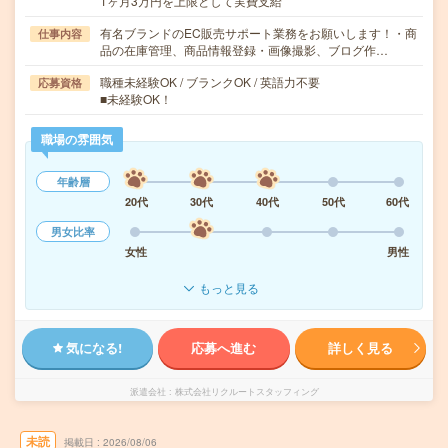
1ヶ月3万円を上限として実費支給
有名ブランドのEC販売サポート業務をお願いします！・商
仕事内容
品の在庫管理、商品情報登録・画像撮影、ブログ作…
職種未経験OK / ブランクOK / 英語力不要
応募資格
■未経験OK！
職場の雰囲気
年齢層
20代
30代
40代
50代
60代
男女比率
女性
男性
もっと見る
気になる!
応募へ進む
詳しく見る
派遣会社
株式会社リクルートスタッフィング
未読
掲載日
2026/08/06