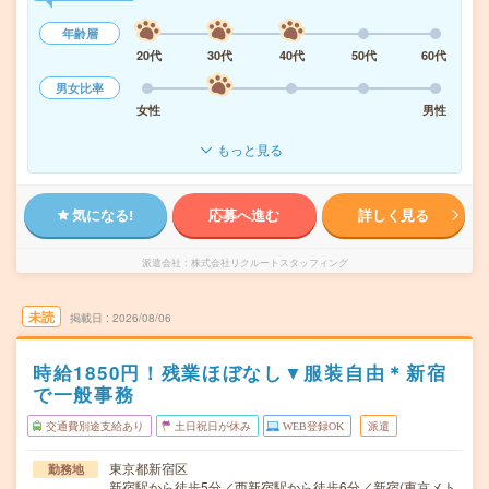
年齢層
20代
30代
40代
50代
60代
男女比率
女性
男性
もっと見る
気になる!
応募へ進む
詳しく見る
派遣会社
株式会社リクルートスタッフィング
未読
掲載日
2026/08/06
時給1850円！残業ほぼなし▼服装自由＊新宿
で一般事務
交通費別途支給あり
土日祝日が休み
WEB登録OK
派遣
東京都新宿区
勤務地
新宿駅から徒歩5分／西新宿駅から徒歩6分／新宿(東京メト