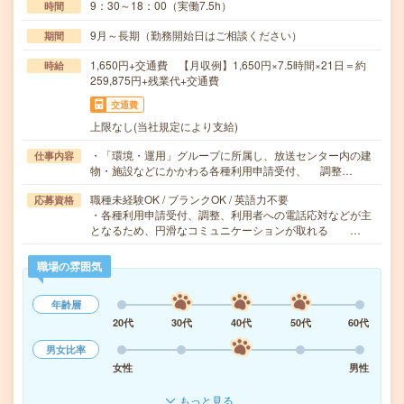
9：30～18：00（実働7.5h）
時間
9月～長期（勤務開始日はご相談ください）
期間
1,650円+交通費 【月収例】1,650円×7.5時間×21日＝約
時給
259,875円+残業代+交通費
交通費
上限なし(当社規定により支給)
・「環境・運用」グループに所属し、放送センター内の建
仕事内容
物・施設などにかかわる各種利用申請受付、 調整…
職種未経験OK / ブランクOK / 英語力不要
応募資格
・各種利用申請受付、調整、利用者への電話応対などが主
となるため、円滑なコミュニケーションが取れる …
職場の雰囲気
年齢層
20代
30代
40代
50代
60代
男女比率
女性
男性
もっと見る