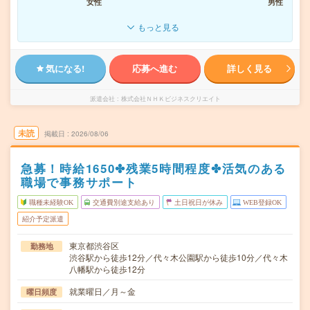
女性
男性
もっと見る
気になる!
応募へ進む
詳しく見る
派遣会社
株式会社ＮＨＫビジネスクリエイト
未読
掲載日
2026/08/06
急募！時給1650✤残業5時間程度✤活気のある
職場で事務サポート
職種未経験OK
交通費別途支給あり
土日祝日が休み
WEB登録OK
紹介予定派遣
東京都渋谷区
勤務地
渋谷駅から徒歩12分／代々木公園駅から徒歩10分／代々木
八幡駅から徒歩12分
就業曜日／月～金
曜日頻度