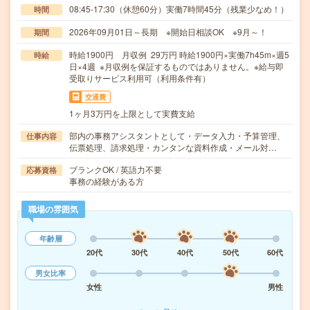
08:45-17:30（休憩60分）実働7時間45分（残業少なめ！）
時間
2026年09月01日～長期 ※開始日相談OK ※9月～！
期間
時給1900円 月収例 29万円 時給1900円×実働7h45m×週5
時給
日×4週 ※月収例を保証するものではありません。※給与即
受取りサービス利用可（利用条件有）
交通費
1ヶ月3万円を上限として実費支給
部内の事務アシスタントとして・データ入力・予算管理、
仕事内容
伝票処理、請求処理・カンタンな資料作成・メール対…
ブランクOK / 英語力不要
応募資格
事務の経験がある方
職場の雰囲気
年齢層
20代
30代
40代
50代
60代
男女比率
女性
男性