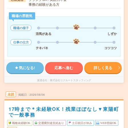
事務の経験がある方
職場の雰囲気
職場の様子
活気がある
しずか
仕事の仕方
テキパキ
コツコツ
気になる!
応募へ進む
詳しく見る
派遣会社
株式会社リクルートスタッフィング
未読
掲載日
2026/08/06
17時まで＊未経験OK！残業ほぼなし▼東陽町
で一般事務
職種未経験OK
交通費別途支給あり
土日祝日が休み
WEB登録OK