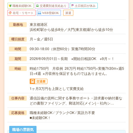
職種未経験OK
交通費別途支給あり
土日祝日が休み
在宅・リモート
WEB登録OK
派遣
東京都港区
勤務地
浜松町駅から徒歩8分／大門(東京都)駅から徒歩10分
月～金／週5日
曜日頻度
09:30-18:00（休憩60分）実働7時間30分
時間
2026年09月01日～長期 ※開始日相談OK ※9月～！
期間
時給1750円 月収例 26万円 時給1750円×実働7h30m×週5
時給
日×4週 ※月収例を保証するものではありません。
交通費
1ヶ月3万円を上限として実費支給
通信設備の賃料に関する事務サポート・請求書や納付書な
仕事内容
どの書類ファイリング、郵送対応(メイン)・社内シ…
職種未経験OK / ブランクOK / 英語力不要
応募資格
■未経験OK！
職場の雰囲気