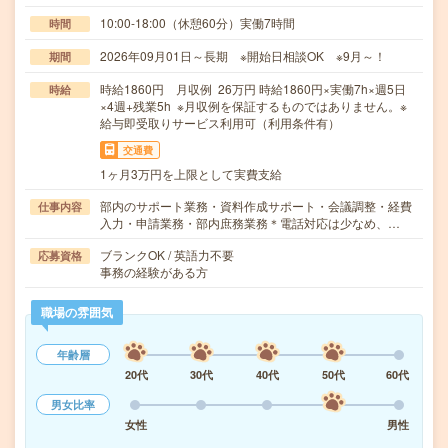
10:00-18:00（休憩60分）実働7時間
時間
2026年09月01日～長期 ※開始日相談OK ※9月～！
期間
時給1860円 月収例 26万円 時給1860円×実働7h×週5日
時給
×4週+残業5h ※月収例を保証するものではありません。※
給与即受取りサービス利用可（利用条件有）
交通費
1ヶ月3万円を上限として実費支給
部内のサポート業務・資料作成サポート・会議調整・経費
仕事内容
入力・申請業務・部内庶務業務＊電話対応は少なめ、…
ブランクOK / 英語力不要
応募資格
事務の経験がある方
職場の雰囲気
年齢層
20代
30代
40代
50代
60代
男女比率
女性
男性