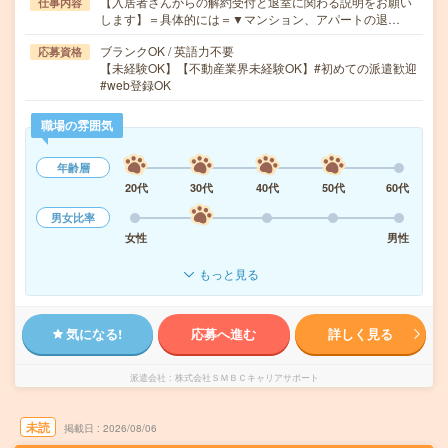
【入居者さんからの解約受付と退室に関わる説明をお願い
仕事内容
します】＝具体的には＝▼マンション、アパートの退…
ブランクOK / 英語力不要
応募資格
【未経験OK】【不動産業界未経験OK】#初めての派遣歓迎
#web登録OK
職場の雰囲気
年齢層
20代
30代
40代
50代
60代
男女比率
女性
男性
もっと見る
気になる!
応募へ進む
詳しく見る
派遣会社
株式会社ＳＭＢＣキャリアサポート
未読
掲載日
2026/08/06