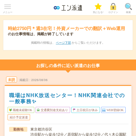
メニュー
気になる!
ログイン
検索
時給2750円＊週3在宅！外資メーカーでの翻訳＋Web運用
のお仕事情報は、掲載が終了しています
掲載時の情報は、
ページ下部
からご覧いただけます。
お探しの条件に近い派遣のお仕事
未読
掲載日
2026/08/06
職場はNHK放送センター！NHK関連会社での
一般事務✨
職種未経験OK
交通費別途支給あり
土日祝日が休み
WEB登録OK
紹介予定派遣
東京都渋谷区
勤務地
渋谷駅から徒歩12分／原宿駅から徒歩12分／代々木公園駅