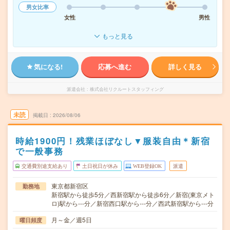
男女比率
女性
男性
もっと見る
気になる!
応募へ進む
詳しく見る
派遣会社
株式会社リクルートスタッフィング
未読
掲載日
2026/08/06
時給1900円！残業ほぼなし▼服装自由＊新宿
で一般事務
交通費別途支給あり
土日祝日が休み
WEB登録OK
派遣
東京都新宿区
勤務地
新宿駅から徒歩5分／西新宿駅から徒歩6分／新宿(東京メト
ロ)駅から---分／新宿西口駅から---分／西武新宿駅から---分
月～金／週5日
曜日頻度