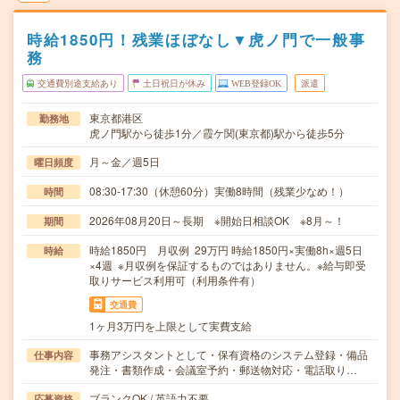
時給1850円！残業ほぼなし▼虎ノ門で一般事
務
交通費別途支給あり
土日祝日が休み
WEB登録OK
派遣
東京都港区
勤務地
虎ノ門駅から徒歩1分／霞ケ関(東京都)駅から徒歩5分
月～金／週5日
曜日頻度
08:30-17:30（休憩60分）実働8時間（残業少なめ！）
時間
2026年08月20日～長期 ※開始日相談OK ※8月～！
期間
時給1850円 月収例 29万円 時給1850円×実働8h×週5日
時給
×4週 ※月収例を保証するものではありません。※給与即受
取りサービス利用可（利用条件有）
交通費
1ヶ月3万円を上限として実費支給
事務アシスタントとして・保有資格のシステム登録・備品
仕事内容
発注・書類作成・会議室予約・郵送物対応・電話取り…
ブランクOK / 英語力不要
応募資格