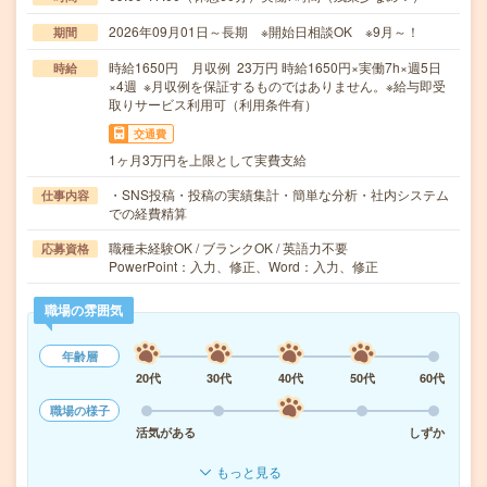
2026年09月01日～長期 ※開始日相談OK ※9月～！
期間
時給1650円 月収例 23万円 時給1650円×実働7h×週5日
時給
×4週 ※月収例を保証するものではありません。※給与即受
取りサービス利用可（利用条件有）
交通費
1ヶ月3万円を上限として実費支給
・SNS投稿・投稿の実績集計・簡単な分析・社内システム
仕事内容
での経費精算
職種未経験OK / ブランクOK / 英語力不要
応募資格
PowerPoint：入力、修正、Word：入力、修正
職場の雰囲気
年齢層
20代
30代
40代
50代
60代
職場の様子
活気がある
しずか
もっと見る