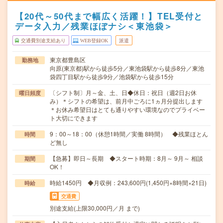
【20代～50代まで幅広く活躍！】TEL受付と
データ入力／残業ほぼナシ＜東池袋＞
交通費別途支給あり
WEB登録OK
派遣
東京都豊島区
勤務地
向原(東京都)駅から徒歩5分／東池袋駅から徒歩8分／東池
袋四丁目駅から徒歩9分／池袋駅から徒歩15分
〔シフト制〕月～金、土、日◆休日：祝日（週2日お休
曜日頻度
み）＊シフトの希望は、前月中ごろに1ヵ月分提出します
＊お休み希望日はとても通りやすい環境なのでプライベー
ト大切にできます
9：00～18：00（休憩1時間／実働 8時間） ◆残業ほとん
時間
ど無し
【急募】即日～長期 ◆スタート時期：8月～ 9月～ 相談
期間
OK！
時給1450円 ◆月収例：243,600円(1,450円×8時間×21日)
時給
交通費
別途支給(上限30,000円／月 まで)