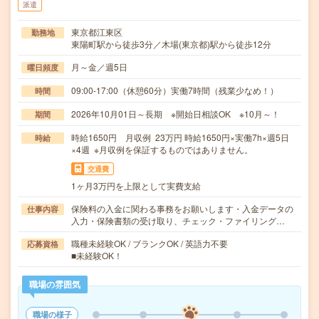
派遣
東京都江東区
勤務地
東陽町駅から徒歩3分／木場(東京都)駅から徒歩12分
月～金／週5日
曜日頻度
09:00-17:00（休憩60分）実働7時間（残業少なめ！）
時間
2026年10月01日～長期 ※開始日相談OK ※10月～！
期間
時給1650円 月収例 23万円 時給1650円×実働7h×週5日
時給
×4週 ※月収例を保証するものではありません。
交通費
1ヶ月3万円を上限として実費支給
保険料の入金に関わる事務をお願いします・入金データの
仕事内容
入力・保険書類の受け取り、チェック・ファイリング…
職種未経験OK / ブランクOK / 英語力不要
応募資格
■未経験OK！
職場の雰囲気
職場の様子