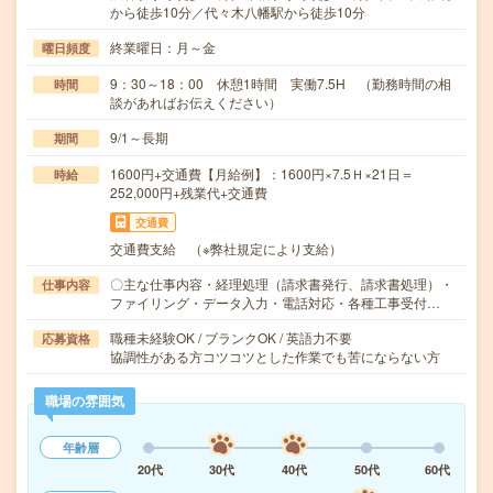
から徒歩10分／代々木八幡駅から徒歩10分
終業曜日：月～金
曜日頻度
9：30～18：00 休憩1時間 実働7.5H （勤務時間の相
時間
談があればお伝えください）
9/1～長期
期間
1600円+交通費【月給例】：1600円×7.5Ｈ×21日＝
時給
252,000円+残業代+交通費
交通費
交通費支給 （※弊社規定により支給）
〇主な仕事内容・経理処理（請求書発行、請求書処理）・
仕事内容
ファイリング・データ入力・電話対応・各種工事受付…
職種未経験OK / ブランクOK / 英語力不要
応募資格
協調性がある方コツコツとした作業でも苦にならない方
職場の雰囲気
年齢層
20代
30代
40代
50代
60代