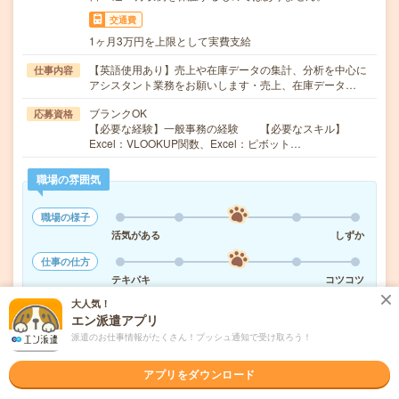
交通費
1ヶ月3万円を上限として実費支給
【英語使用あり】売上や在庫データの集計、分析を中心に
仕事内容
アシスタント業務をお願いします・売上、在庫データ…
ブランクOK
応募資格
【必要な経験】一般事務の経験 【必要なスキル】
Excel：VLOOKUP関数、Excel：ピボット…
職場の雰囲気
職場の様子
活気がある
しずか
仕事の仕方
テキパキ
コツコツ
大人気！
エン派遣アプリ
派遣のお仕事情報がたくさん！プッシュ通知で受け取ろう！
気になる!
応募へ進む
詳しく見る
アプリをダウンロード
派遣会社
株式会社リクルートスタッフィング