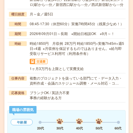
ロ)駅から---分／新宿西口駅から---分／西武新宿駅から---分
月～金／週5日
曜日頻度
08:45-17:30（休憩60分）実働7時間45分（残業少なめ！）
時間
2026年09月01日～長期 ※開始日相談OK ※9月～！
期間
時給1850円 月収例 28万円 時給1850円×実働7h45m×週5
時給
日×4週 ※月収例を保証するものではありません。※給与即
受取りサービス利用可（利用条件有）
交通費
1ヶ月3万円を上限として実費支給
複数のプロジェクトを扱っている部門にて・データ入力・
仕事内容
資料作成・会議のスケジュール調整・メール対応・コ…
ブランクOK / 英語力不要
応募資格
事務の経験がある方
職場の雰囲気
年齢層
20代
30代
40代
50代
60代