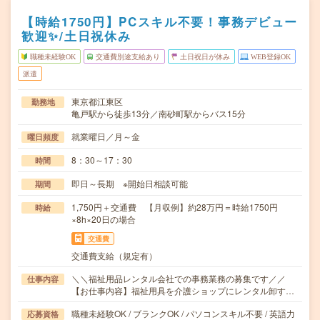
【時給1750円】PCスキル不要！事務デビュー
歓迎✨/土日祝休み
職種未経験OK
交通費別途支給あり
土日祝日が休み
WEB登録OK
派遣
東京都江東区
勤務地
亀戸駅から徒歩13分／南砂町駅からバス15分
就業曜日／月～金
曜日頻度
8：30～17：30
時間
即日～長期 ※開始日相談可能
期間
1,750円＋交通費 【月収例】約28万円＝時給1750円
時給
×8h×20日の場合
交通費
交通費支給（規定有）
＼＼福祉用品レンタル会社での事務業務の募集です／／
仕事内容
【お仕事内容】福祉用具を介護ショップにレンタル卸す…
職種未経験OK / ブランクOK / パソコンスキル不要 / 英語力
応募資格