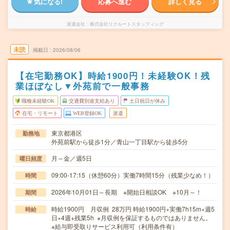
気になる!
応募へ進む
詳しく見る
派遣会社
株式会社リクルートスタッフィング
未読
掲載日
2026/08/06
【在宅勤務OK】時給1900円！未経験OK！残
業ほぼなし▼外苑前で一般事務
職種未経験OK
交通費別途支給あり
土日祝日が休み
在宅・リモート
WEB登録OK
派遣
東京都港区
勤務地
外苑前駅から徒歩1分／青山一丁目駅から徒歩5分
月～金／週5日
曜日頻度
09:00-17:15（休憩60分）実働7時間15分（残業少なめ！）
時間
2026年10月01日～長期 ※開始日相談OK ※10月～！
期間
時給1900円 月収例 28万円 時給1900円×実働7h15m×週5
時給
日×4週+残業5h ※月収例を保証するものではありません。
※給与即受取りサービス利用可（利用条件有）