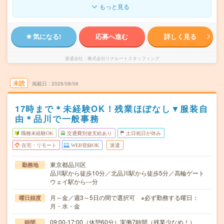
もっと見る
気になる!
応募へ進む
詳しく見る
派遣会社
株式会社リクルートスタッフィング
未読
掲載日
2026/08/06
17時まで＊未経験OK！残業ほぼなし▼服装自
由＊品川で一般事務
職種未経験OK
交通費別途支給あり
土日祝日が休み
在宅・リモート
WEB登録OK
派遣
東京都品川区
勤務地
品川駅から徒歩10分／北品川駅から徒歩5分／高輪ゲート
ウェイ駅から---分
月～金／週3～5日の間で選択可 ※必ず勤務する曜日：
曜日頻度
月・水・金
09:00-17:00（休憩60分）実働7時間（残業少なめ！）
時間