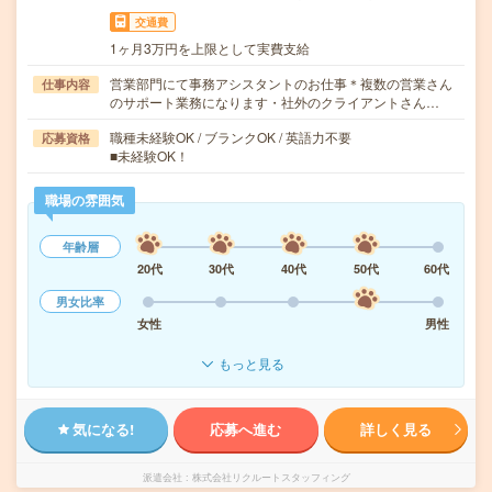
交通費
1ヶ月3万円を上限として実費支給
営業部門にて事務アシスタントのお仕事＊複数の営業さん
仕事内容
のサポート業務になります・社外のクライアントさん…
職種未経験OK / ブランクOK / 英語力不要
応募資格
■未経験OK！
職場の雰囲気
年齢層
20代
30代
40代
50代
60代
男女比率
女性
男性
もっと見る
気になる!
応募へ進む
詳しく見る
派遣会社
株式会社リクルートスタッフィング