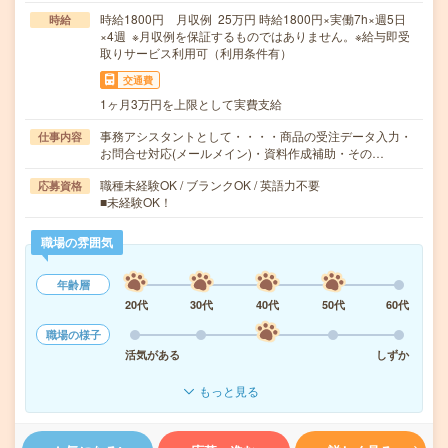
時給1800円 月収例 25万円 時給1800円×実働7h×週5日
時給
×4週 ※月収例を保証するものではありません。※給与即受
取りサービス利用可（利用条件有）
交通費
1ヶ月3万円を上限として実費支給
事務アシスタントとして・・・・商品の受注データ入力・
仕事内容
お問合せ対応(メールメイン)・資料作成補助・その…
職種未経験OK / ブランクOK / 英語力不要
応募資格
■未経験OK！
職場の雰囲気
年齢層
20代
30代
40代
50代
60代
職場の様子
活気がある
しずか
もっと見る