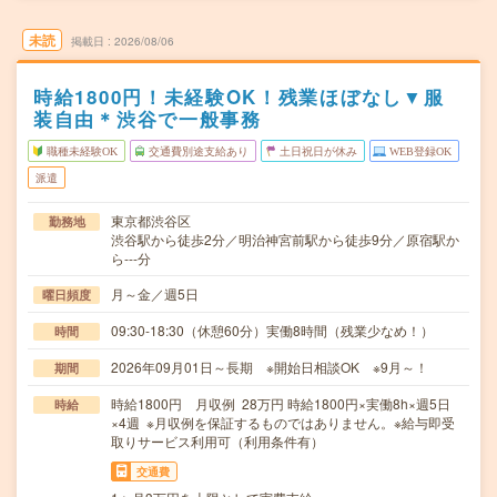
未読
掲載日
2026/08/06
時給1800円！未経験OK！残業ほぼなし▼服
装自由＊渋谷で一般事務
職種未経験OK
交通費別途支給あり
土日祝日が休み
WEB登録OK
派遣
東京都渋谷区
勤務地
渋谷駅から徒歩2分／明治神宮前駅から徒歩9分／原宿駅か
ら---分
月～金／週5日
曜日頻度
09:30-18:30（休憩60分）実働8時間（残業少なめ！）
時間
2026年09月01日～長期 ※開始日相談OK ※9月～！
期間
時給1800円 月収例 28万円 時給1800円×実働8h×週5日
時給
×4週 ※月収例を保証するものではありません。※給与即受
取りサービス利用可（利用条件有）
交通費