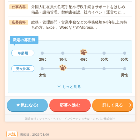
外国人駐在員の住宅手配や行政手続きサポートをはじめ、
仕事内容
備品・設備管理、契約書確認、社内イベント運営など…
総務・管理部門・営業事務などの事務経験を3年以上お持
応募資格
ちの方。Excel、WordなどのMicroso…
職場の雰囲気
年齢層
20代
30代
40代
50代
60代
男女比率
女性
男性
もっと見る
気になる!
応募へ進む
詳しく見る
派遣会社
マイケル・ペイジ・インターナショナル・ジャパン株式会社
未読
掲載日
2026/08/06