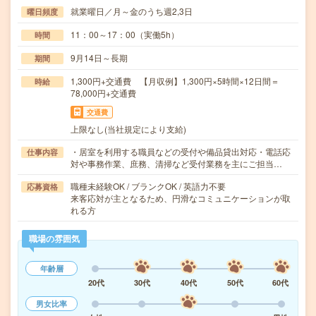
就業曜日／月～金のうち週2,3日
曜日頻度
11：00～17：00（実働5h）
時間
9月14日～長期
期間
1,300円+交通費 【月収例】1,300円×5時間×12日間＝
時給
78,000円+交通費
交通費
上限なし(当社規定により支給)
・居室を利用する職員などの受付や備品貸出対応・電話応
仕事内容
対や事務作業、庶務、清掃など受付業務を主にご担当…
職種未経験OK / ブランクOK / 英語力不要
応募資格
来客応対が主となるため、円滑なコミュニケーションが取
れる方
職場の雰囲気
年齢層
20代
30代
40代
50代
60代
男女比率