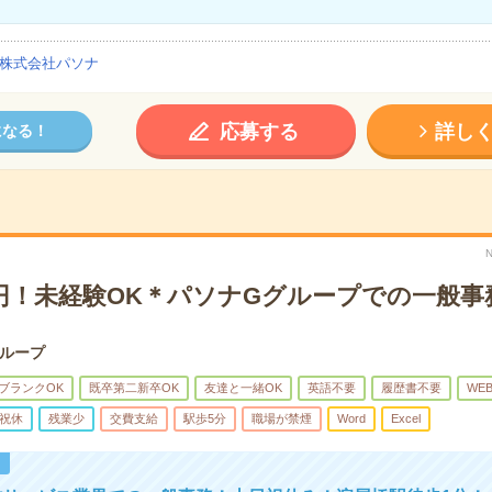
株式会社パソナ
応募する
詳し
になる！
万円！未経験OK＊パソナGグループでの一般事
ループ
ブランクOK
既卒第二新卒OK
友達と一緒OK
英語不要
履歴書不要
WE
祝休
残業少
交費支給
駅歩5分
職場が禁煙
Word
Excel
！