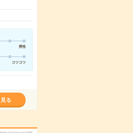
男性
コツコツ
く見る
.RFFK260805640D/関西