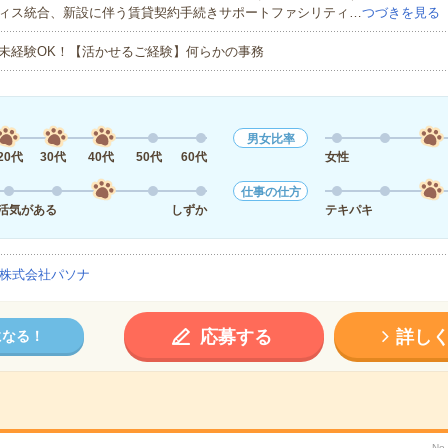
ィス統合、新設に伴う賃貸契約手続きサポートファシリティ…
つづきを見る
未経験OK！【活かせるご経験】何らかの事務
男女比率
20代
30代
40代
50代
60代
女性
仕事の仕方
活気がある
しずか
テキパキ
株式会社パソナ
応募する
詳し
になる！
No