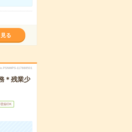
く見る
No.PSNWPS-117888501
務＊残業少
B登録OK