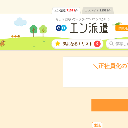
エン派遣
71573
件
エンバイト
82531
件
ちょうど良いワークライフバランスが叶う
関東版
気になる！リスト
0
保存し
＼正社員化の
未読