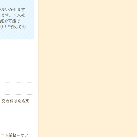
キルいかせます
きます。＼来社
ご紹介可能で
り！#初めての
代・交通費は別途支
ポート業務～オフ