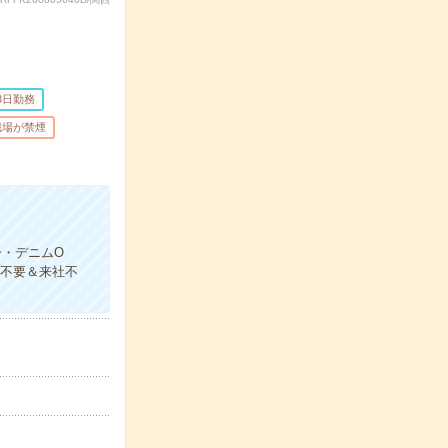
3日勤務
職場が禁煙
ー・デニムO
書不要＆来社不