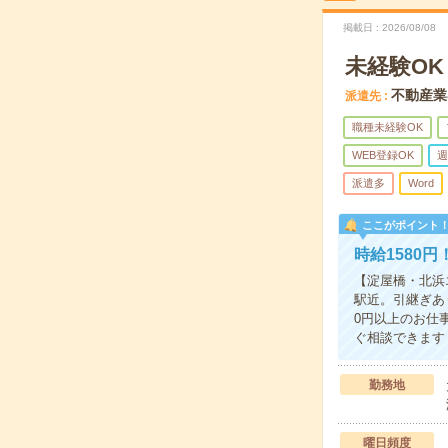
掲載日
2026/08/08
未経験O
不動産業
派遣先
職種未経験OK
WEB登録OK
週
派遣多
Word
ここがポイント
時給1580
【淀屋橋・北浜
駅近。引継ぎあ
0円以上のお仕
ぐ相談できます
勤務地
曜日頻度