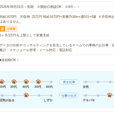
2026年09月01日～長期 ※開始日相談OK ※9月～！
時給1670円 月収例 25万円 時給1670円×実働7h30m×週5日×4週 ※月収
はありません。
交通費
1ヶ月3万円を上限として実費支給
データの分析やコンサルティングを担当しているチームでの事務のお仕事・
集計・スケジュール管理・メール対応・電話対応
■未経験OK！
男女比率
20代
30代
40代
50代
60代
女性
仕事の仕方
活気がある
しずか
テキパキ