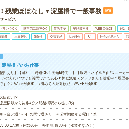
K！残業ほぼなし▼淀屋橋で一般事務
派遣
サ－ビス
ブランクOK
既卒第二新卒OK
英語不要
履歴書不要
WEB登録OK
週2～
日勤務
土日祝休
残業少
交費支給
駅歩5分
大手
社食/補助あり
！
円！淀屋橋でのお仕事
能性あり】【週3～、時短OK！実働5時間～】【服装・ネイル自由/スニーカ
ームの方にいつでも質問できて安心▼弊社派遣スタッフさんも活躍中＊履歴
すぐにWeb登録OK #初めての派遣歓迎 #WEB登録OK
大阪市北区
淀屋橋駅から徒歩4分／肥後橋駅から徒歩3分
月～金／週3～5日の間で選択可 ※必ず勤務する曜日：水
09:00-17:30（休憩60分）実働7時間30分（残業少なめ！）