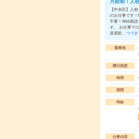
月給制！人
【中央区】人材
のお仕事です！
不要！Web面
す。 お仕事で
派遣歓…
つづき
勤務地
曜日頻度
時間
期間
時給
仕事内容