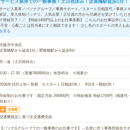
材サービス業界での一般事務！土日祝休み！淀屋橋駅徒歩1分！
サービス業界／パソナグループ／事務サポート／スタート日相談可／事務ス
駅近。受入体制バッチリ。人気企業！正社員の方から引継ぎを受けていただ
談で登録完了！／ 【時給1400円以上のお仕事多数】 こちらのお仕事以外にも
の不安・心配ごとは担当者にすぐ相談できます！ 少し先のスタートの求人もあ
を見る
大阪市中央区
淀屋橋駅から徒歩1分／肥後橋駅から徒歩8分
月～金（土日祝休み）
9:00～17:30 （実働7時間45分）休憩45分 ※残業少
2026年10月上旬～長期 ※スタート日相談OK！ #10月～開始OK！
月給制のお仕事です：固定月給 266800円 ※時給換算 時給1700円（残業
給あり）
交通費
交通費規定に基づき交通費支給
【パソナGグループでの一般事務のお仕事です】～合併に伴う事務所統合サ