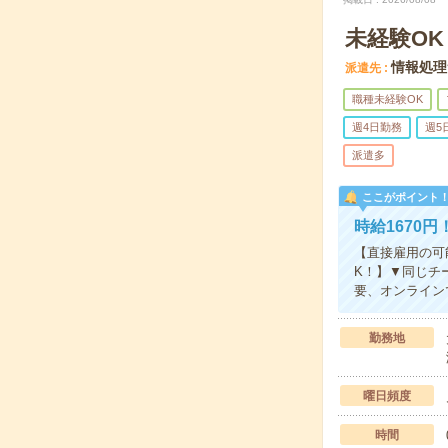
未経験O
情報処理
派遣先
職種未経験OK
週4日勤務
週5
派遣多
ここがポイント
時給1670
【直接雇用の可
K！】▼同じチ
要、オンラインで
勤務地
曜日頻度
時間