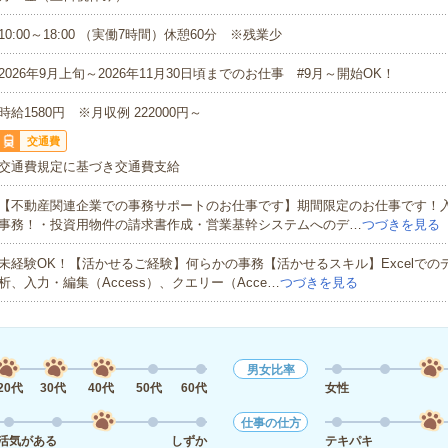
10:00～18:00 （実働7時間）休憩60分 ※残業少
2026年9月上旬～2026年11月30日頃までのお仕事 #9月～開始OK！
時給1580円 ※月収例 222000円～
交通費
交通費規定に基づき交通費支給
【不動産関連企業での事務サポートのお仕事です】期間限定のお仕事です！
事務！・投資用物件の請求書作成・営業基幹システムへのデ…
つづきを見る
未経験OK！【活かせるご経験】何らかの事務【活かせるスキル】Excelでの
析、入力・編集（Access）、クエリー（Acce…
つづきを見る
男女比率
20代
30代
40代
50代
60代
女性
仕事の仕方
活気がある
しずか
テキパキ