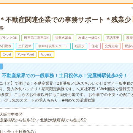
N
K＊不動産関連企業での事務サポート＊残業少
界
ブランクOK
既卒第二新卒OK
複数名募集
友達と一緒OK
英語不要
履歴
5日勤務
土日祝休
朝10時以降スタート
残業少
住宅
交費支給
駅歩
Excel
PowerPoint
Access
！
円！不動産業界での一般事務！土日祝休み！淀屋橋駅徒歩3分！
エリア】で働ける！不動産業界／2名募集／OAスキルいかせます／一般事務
り。受入体制バッチリ！期間限定業務です。＼来社不要！Web面談で登録完了！
事多数】 こちらのお仕事以外にもご紹介可能です。 お仕事での不安・心配ご
！ 少し先のスタートの求人もあり！#初めての派遣歓迎
大阪市中央区
淀屋橋駅から徒歩3分／北浜(大阪府)駅から徒歩5分
月～金（土日祝休み）