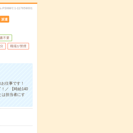
o.PSNWＣ1-117659001
派遣
書不要
5分
職場が禁煙
のお仕事です！
／ 【時給140
とは担当者にす