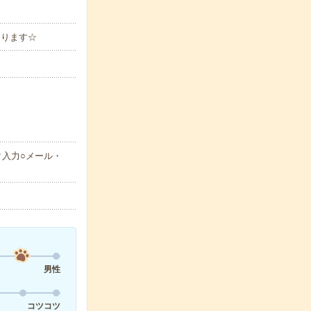
もあります☆
タ入力○メール・
男性
コツコツ