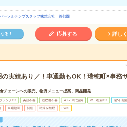
パーソルテンプスタッフ株式会社 首都圏
応募する
詳し
になる！
用の実績あり／！車通勤もOK！瑞穂町×事務
食チェーンへの販売、物流メニュー提案、商品開発
ブランクOK
英語不要
履歴書不要
40～50代活躍
WEB登録OK
週5日勤
給
車通勤可
制服
職場が禁煙
Excel
！