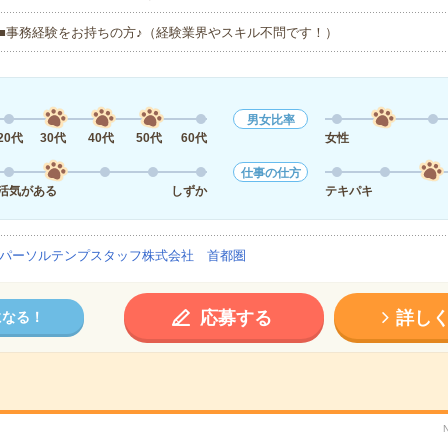
■事務経験をお持ちの方♪（経験業界やスキル不問です！）
男女比率
20代
30代
40代
50代
60代
女性
仕事の仕方
活気がある
しずか
テキパキ
パーソルテンプスタッフ株式会社 首都圏
応募する
詳し
になる！