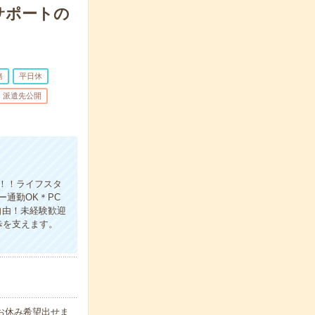
サポートの
務
平日休
派遣先公開
！！ライフスタ
通勤OK＊PC
自由！未経験歓迎
歩を支えます。
 お休み希望出せま