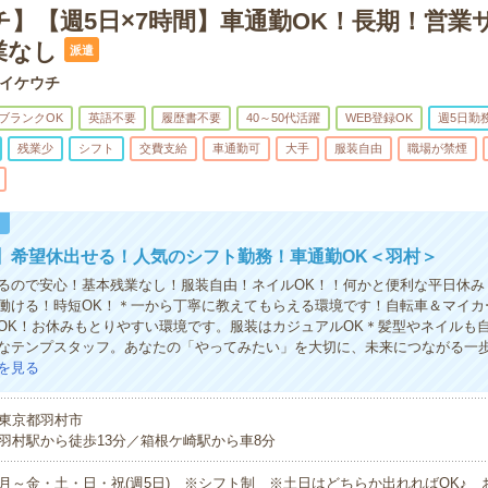
チ】【週5日×7時間】車通勤OK！長期！営業
業なし
派遣
イケウチ
ブランクOK
英語不要
履歴書不要
40～50代活躍
WEB登録OK
週5日勤
残業少
シフト
交費支給
車通勤可
大手
服装自由
職場が禁煙
！
】希望休出せる！人気のシフト勤務！車通勤OK＜羽村＞
るので安心！基本残業なし！服装自由！ネイルOK！！何かと便利な平日休み
働ける！時短OK！＊一から丁寧に教えてもらえる環境です！自転車＆マイカー
OK！お休みもとりやすい環境です。服装はカジュアルOK＊髪型やネイルも
なテンプスタッフ。あなたの「やってみたい」を大切に、未来につながる一
を見る
東京都羽村市
羽村駅から徒歩13分／箱根ケ崎駅から車8分
月～金・土・日・祝(週5日) ※シフト制 ※土日はどちらか出れればOK♪