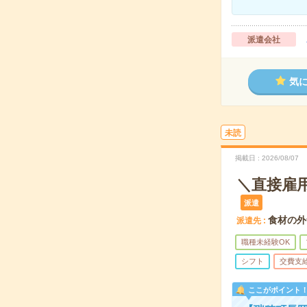
派遣会社
気
未読
掲載日
2026/08/07
＼直接雇
派遣
食材の外
派遣先
職種未経験OK
シフト
交費支
ここがポイント