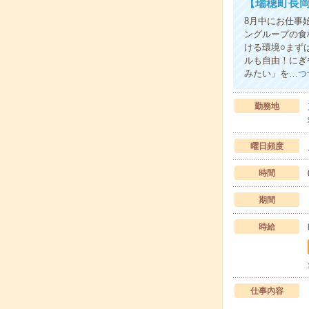
【瑞穂町長
8月中にお仕事
ングループの食
ける環境○まず
ルも自由！にぎ
みたい」を…
つ
勤務地
曜日頻度
時間
期間
時給
仕事内容