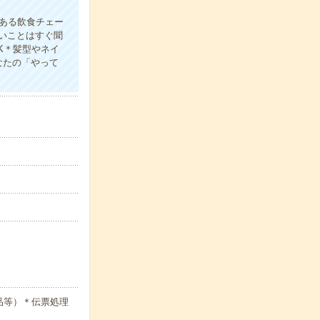
ある飲食チェー
いことはすぐ聞
K＊髪型やネイ
なたの「やって
品等）＊伝票処理