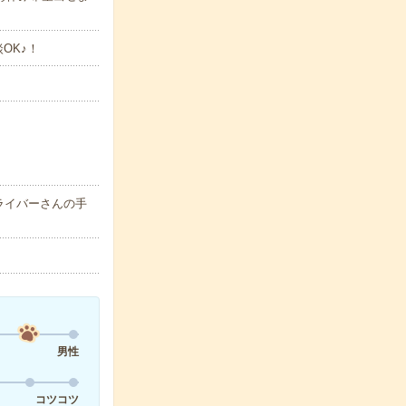
談OK♪！
ライバーさんの手
男性
コツコツ