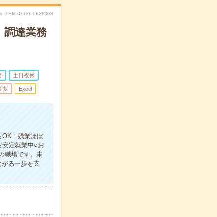
No.TEMPGT26-0628368
！調達業務
務
土日祝休
遣多
Excel
もOK！残業ほぼ
も安定就業中○お
の職場です。未
ながる一歩を支