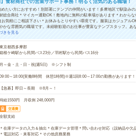
岡】食材商社での営業サポート事務！明るく活気のある職場！
始めたい方におすすめ！別部署にテンプの仲間がいます！多摩地区で馴染みの
材総合商社＊マイカー通勤OK！敷地内に無料の駐車場があります＊わからな
はお気軽にご相談下さい＊お休みもとりやすい環境です。服装はカジュアルO
やかな雰囲気の職場です。未経験歓迎のお仕事が豊富なテンプスタッフ。あ
づきを見る
東京都西多摩郡
箱根ケ崎駅から民間バス23分／羽村駅から民間バス16分
月～金・土・日・祝(週5日) ※シフト制
09:00～18:00(実働8時間 休憩1時間)※週1回8:00～17:00の勤務があります！
【急募】即日～長期 ※8月～！
時給1550円 月収例 248,000円
交通費
全額支給
＊在庫データの入力＆抽出＊在庫データ管理＊問い合わせ対応（誤納品や欠
＊電話対応・来客対応＊その他庶務業務