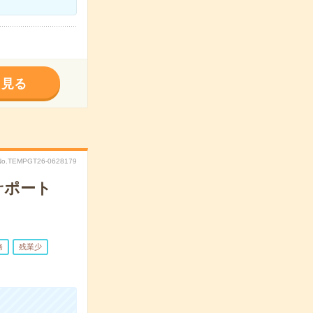
く見る
No.TEMPGT26-0628179
サポート
務
残業少