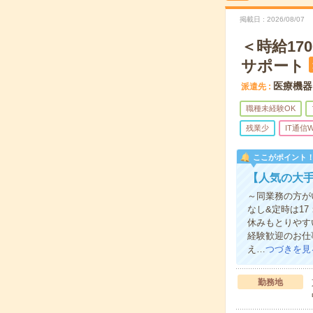
掲載日
2026/08/07
＜時給1
サポート
医療機器
派遣先
職種未経験OK
残業少
IT通信W
ここがポイント
【人気の大
～同業務の方が
なし&定時は1
休みもとりやす
経験歓迎のお仕
え…
つづきを見
勤務地