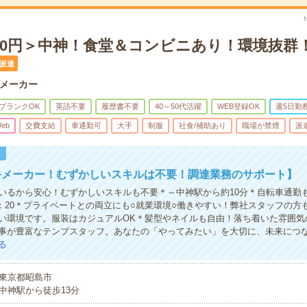
700円＞中神！食堂＆コンビニあり！環境抜群
派遣
メーカー
ブランクOK
英語不要
履歴書不要
40～50代活躍
WEB登録OK
週5日勤
eb
交費支給
車通勤可
大手
制服
社食/補助あり
職場が禁煙
派
！
手メーカー！むずかしいスキルは不要！調達業務のサポート】
いるから安心！むずかしいスキルも不要＊～中神駅から約10分＊自転車通勤
7：20＊プライベートとの両立にも○就業環境○働きやすい！弊社スタッフの方
い環境です。服装はカジュアルOK＊髪型やネイルも自由！落ち着いた雰囲気
事が豊富なテンプスタッフ。あなたの「やってみたい」を大切に、未来につ
る
東京都昭島市
中神駅から徒歩13分