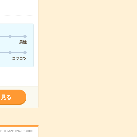
男性
コツコツ
く見る
No.TEMPGT26-0628090