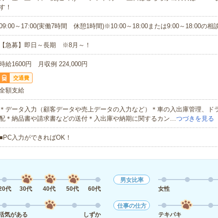
す！
09:00～17:00(実働7時間 休憩1時間)※10:00～18:00または9:00～18:00の相
【急募】即日～長期 ※8月～！
時給1600円 月収例 224,000円
交通費
全額支給
＊データ入力（顧客データや売上データの入力など）＊車の入出庫管理、ド
配＊納品書や請求書などの送付＊入出庫や納期に関するカン…
つづきを見る
■PC入力ができればOK！
男女比率
20代
30代
40代
50代
60代
女性
仕事の仕方
活気がある
しずか
テキパキ