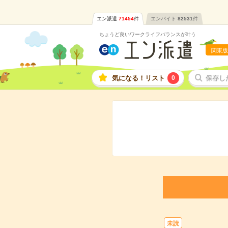
エン派遣
71454
件
エンバイト
82531
件
ちょうど良いワークライフバランスが叶う
関東版
気になる！リスト
0
保存し
未読