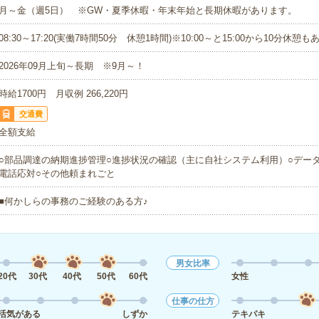
月～金（週5日） ※GW・夏季休暇・年末年始と長期休暇があります。
08:30～17:20(実働7時間50分 休憩1時間)※10:00～と15:00から10分休憩
2026年09月上旬～長期 ※9月～！
時給1700円 月収例 266,220円
交通費
全額支給
○部品調達の納期進捗管理○進捗状況の確認（主に自社システム利用）○デー
電話応対○その他頼まれごと
■何かしらの事務のご経験のある方♪
男女比率
20代
30代
40代
50代
60代
女性
仕事の仕方
活気がある
しずか
テキパキ