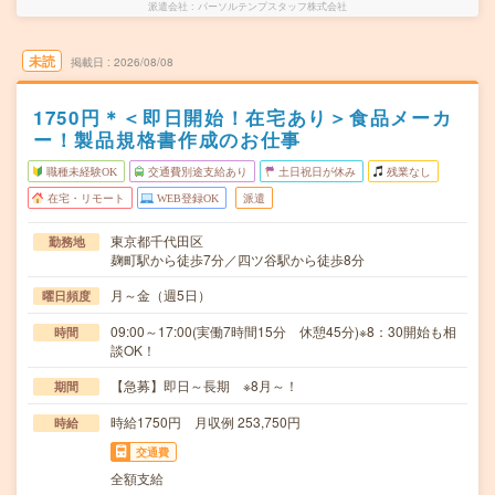
派遣会社
パーソルテンプスタッフ株式会社
未読
掲載日
2026/08/08
1750円＊＜即日開始！在宅あり＞食品メーカ
ー！製品規格書作成のお仕事
職種未経験OK
交通費別途支給あり
土日祝日が休み
残業なし
在宅・リモート
WEB登録OK
派遣
東京都千代田区
勤務地
麹町駅から徒歩7分／四ツ谷駅から徒歩8分
月～金（週5日）
曜日頻度
09:00～17:00(実働7時間15分 休憩45分)※8：30開始も相
時間
談OK！
【急募】即日～長期 ※8月～！
期間
時給1750円 月収例 253,750円
時給
交通費
全額支給