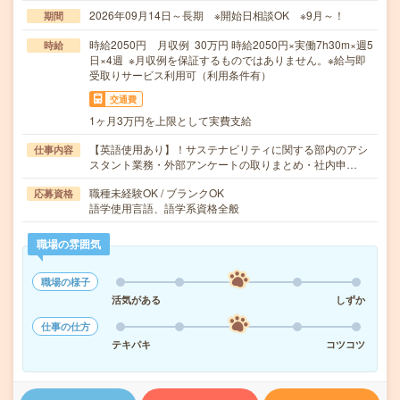
2026年09月14日～長期 ※開始日相談OK ※9月～！
期間
時給2050円 月収例 30万円 時給2050円×実働7h30m×週5
時給
日×4週 ※月収例を保証するものではありません。※給与即
受取りサービス利用可（利用条件有）
交通費
1ヶ月3万円を上限として実費支給
【英語使用あり】！サステナビリティに関する部内のアシ
仕事内容
スタント業務・外部アンケートの取りまとめ・社内申…
職種未経験OK / ブランクOK
応募資格
語学使用言語、語学系資格全般
職場の雰囲気
職場の様子
活気がある
しずか
仕事の仕方
テキパキ
コツコツ