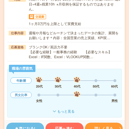
日×4週+残業10h ※月収例を保証するものではありませ
ん。
交通費
1ヶ月3万円を上限として実費支給
週報や月報などルーチンで決まったデータの集計、展開を
仕事内容
お願いします＊内容：全国営業の売上実績、KPI実…
ブランクOK / 英語力不要
応募資格
【必要な経験】一般事務の経験 【必要なスキル】
Excel：IF関数、Excel：VLOOKUP関数…
職場の雰囲気
年齢層
20代
30代
40代
50代
60代
男女比率
女性
男性
もっと見る
気になる!
応募へ進む
詳しく見る