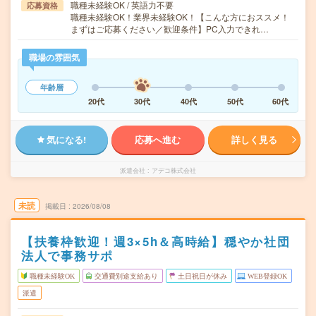
職種未経験OK / 英語力不要
応募資格
職種未経験OK！業界未経験OK！【こんな方におススメ！
まずはご応募ください／歓迎条件】PC入力できれ…
職場の雰囲気
年齢層
20代
30代
40代
50代
60代
気になる!
応募へ進む
詳しく見る
派遣会社
アデコ株式会社
未読
掲載日
2026/08/08
【扶養枠歓迎！週3×5h＆高時給】穏やか社団
法人で事務サポ
職種未経験OK
交通費別途支給あり
土日祝日が休み
WEB登録OK
派遣