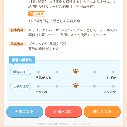
×4週+残業5h ※月収例を保証するものではありません。※
給与即受取りサービス利用可（利用条件有）
交通費
1ヶ月3万円を上限として実費支給
キャリアアドバイザーのアシスタントとして・メールでの
仕事内容
問合せ対応(メール、専用システム使用※フォーマッ…
ブランクOK / 英語力不要
応募資格
事務の経験がある方
職場の雰囲気
職場の様子
活気がある
しずか
仕事の仕方
テキパキ
コツコツ
気になる!
応募へ進む
詳しく見る
派遣会社
株式会社リクルートスタッフィング