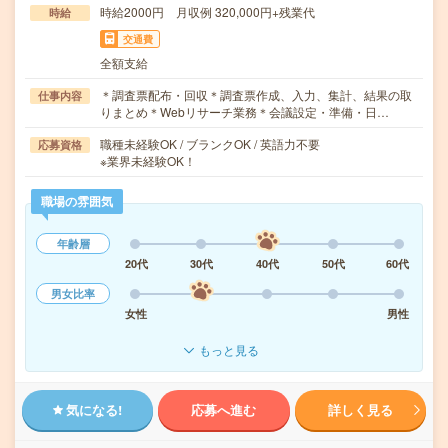
時給2000円 月収例 320,000円+残業代
時給
交通費
全額支給
＊調査票配布・回収＊調査票作成、入力、集計、結果の取
仕事内容
りまとめ＊Webリサーチ業務＊会議設定・準備・日…
職種未経験OK / ブランクOK / 英語力不要
応募資格
※業界未経験OK！
職場の雰囲気
年齢層
20代
30代
40代
50代
60代
男女比率
女性
男性
もっと見る
気になる!
応募へ進む
詳しく見る