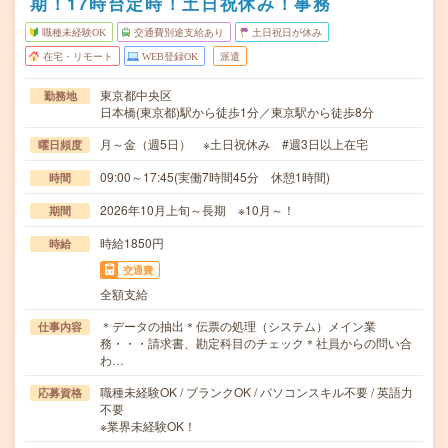
期！17時台定時！土日祝休み！事務
職種未経験OK
交通費別途支給あり
土日祝日が休み
在宅・リモート
WEB登録OK
派遣
東京都中央区
勤務地
日本橋(東京都)駅から徒歩1分／東京駅から徒歩8分
月～金（週5日） ※土日祝休み #週3日以上在宅
曜日頻度
09:00～17:45(実働7時間45分 休憩1時間)
時間
2026年10月上旬～長期 ※10月～！
期間
時給1850円
時給
交通費
全額支給
＊データの抽出＊伝票の処理（システム）メイン業
仕事内容
務・・・請求書、勘定科目のチェック＊社員からの問い合
わ…
職種未経験OK / ブランクOK / パソコンスキル不要 / 英語力
応募資格
不要
※業界未経験OK！