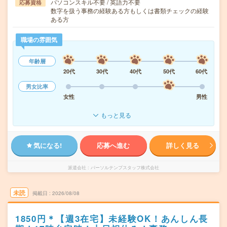
パソコンスキル不要 / 英語力不要
応募資格
数字を扱う事務の経験ある方もしくは書類チェックの経験
ある方
職場の雰囲気
年齢層
20代
30代
40代
50代
60代
男女比率
女性
男性
もっと見る
気になる!
応募へ進む
詳しく見る
派遣会社
パーソルテンプスタッフ株式会社
未読
掲載日
2026/08/08
1850円＊【週3在宅】未経験OK！あんしん長