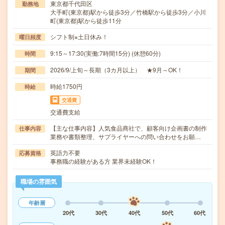
東京都千代田区
勤務地
大手町(東京都)駅から徒歩3分／竹橋駅から徒歩3分／小川
町(東京都)駅から徒歩11分
シフト制※土日休み！
曜日頻度
9:15～17:30(実働:7時間15分) (休憩60分)
時間
2026/9/上旬～長期（3カ月以上） ★9月～OK！
期間
時給1750円
時給
交通費
交通費支給
【主な仕事内容】人気食品商社で、顧客向け企画書の制作
仕事内容
業務や書類整理、サプライヤーへの問い合わせをお願…
英語力不要
応募資格
事務職の経験がある方 業界未経験OK！
職場の雰囲気
年齢層
20代
30代
40代
50代
60代