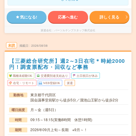
気になる!
応募へ進む
詳しく見る
派遣会社
パーソルテンプスタッフ株式会社
未読
掲載日
2026/08/08
【三菱総合研究所】週2～3日在宅＊時給2000
円！調査票配布・回収など事務
職種未経験OK
交通費別途支給あり
土日祝日が休み
在宅・リモート
WEB登録OK
派遣
東京都千代田区
勤務地
国会議事堂前駅から徒歩5分／溜池山王駅から徒歩2分
月～金（週5日）
曜日頻度
09:15～18:15(実働8時間 休憩1時間)
時間
2026年09月上旬～長期 ※9月～！
期間