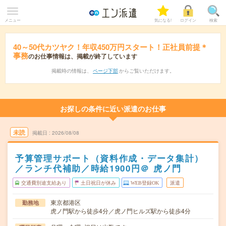
メニュー
気になる!
ログイン
検索
40～50代カツヤク！年収450万円スタート！正社員前提＊
事務
のお仕事情報は、掲載が終了しています
掲載時の情報は、
ページ下部
からご覧いただけます。
お探しの条件に近い派遣のお仕事
未読
掲載日
2026/08/08
予算管理サポート（資料作成・データ集計）
／ランチ代補助／時給1900円＠ 虎ノ門
交通費別途支給あり
土日祝日が休み
WEB登録OK
派遣
東京都港区
勤務地
虎ノ門駅から徒歩4分／虎ノ門ヒルズ駅から徒歩4分