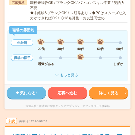
職種未経験OK / ブランクOK / パソコンスキル不要 / 英語力
応募資格
不要
◆未経験&ブランクOK！～研修あり～◆PCはスムーズな入
力ができればOK！◇18名募集！お友達同士の…
職場の雰囲気
年齢層
20代
30代
40代
50代
60代
職場の様子
活気がある
しずか
もっと見る
気になる!
応募へ進む
詳しく見る
派遣会社
株式会社綜合キャリアオプション オフィスワーク事業部
未読
掲載日
2026/08/08