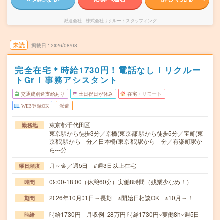
派遣会社
株式会社リクルートスタッフィング
未読
掲載日
2026/08/08
完全在宅＊時給1730円！電話なし！リクルー
トGr！事務アシスタント
交通費別途支給あり
土日祝日が休み
在宅・リモート
WEB登録OK
派遣
東京都千代田区
勤務地
東京駅から徒歩3分／京橋(東京都)駅から徒歩5分／宝町(東
京都)駅から---分／日本橋(東京都)駅から---分／有楽町駅か
ら---分
月～金／週5日 #週3日以上在宅
曜日頻度
09:00-18:00（休憩60分）実働8時間（残業少なめ！）
時間
2026年10月01日～長期 ※開始日相談OK ※10月～！
期間
時給1730円 月収例 28万円 時給1730円×実働8h×週5日
時給