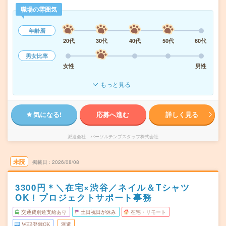
職場の雰囲気
年齢層
20代
30代
40代
50代
60代
男女比率
女性
男性
もっと見る
気になる!
応募へ進む
詳しく見る
派遣会社
パーソルテンプスタッフ株式会社
未読
掲載日
2026/08/08
3300円＊＼在宅×渋谷／ネイル＆Tシャツ
OK！プロジェクトサポート事務
交通費別途支給あり
土日祝日が休み
在宅・リモート
WEB登録OK
派遣