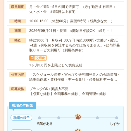
月～金／週3～5日の間で選択可 ※必ず勤務する曜日：
曜日頻度
火・水・金 #週3日以上在宅
10:00-16:00（休憩60分）実働5時間（残業少なめ！）
時間
2026年09月01日～長期 ※開始日相談OK ※9月～！
期間
時給3000円 月収例 30万円 時給3000円×実働5h×週5日
時給
×4週 ※月収例を保証するものではありません。※給与即受
取りサービス利用可（利用条件有）
交通費
1ヶ月3万円を上限として実費支給
・スケジュール調整・官公庁や研究開発者との会議参加・
仕事内容
議事録作成・資料作成・データ集計・必要解析データ…
ブランクOK / 英語力不要
応募資格
【必要な経験】企画事務の経験、企画管理の経験
職場の雰囲気
職場の様子
活気がある
しずか