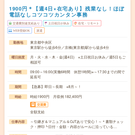
1900円＊【週4日×在宅あり】残業なし！ほぼ
電話なしコツコツカンタン事務
交通費別途支給あり
土日祝日が休み
在宅・リモート
WEB登録OK
派遣
東京都中央区
勤務地
東京駅から徒歩6分／京橋(東京都)駅から徒歩4分
月・火・水・木・金(週4日) ※土日祝日お休み／週5日もご
曜日頻度
相談可
09:00～16:00(実働6時間 休憩1時間)※～17:30までの間で
時間
延長可
【急募】即日～長期 ※8月～！
期間
時給1900円 月収例 182,400円
時給
交通費
全額支給
～引継ぎ＆マニュアル＆OJTありで安心！～＊書類チェッ
仕事内容
ク・押印┗日付・金額・内容がルールに沿っている…