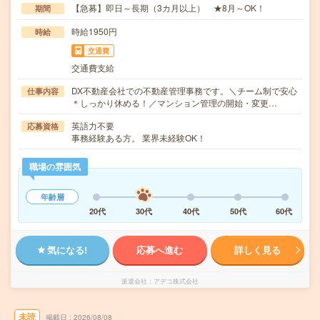
【急募】即日～長期（3カ月以上） ★8月～OK！
期間
時給1950円
時給
交通費
交通費支給
DX不動産会社での不動産管理事務です。＼チーム制で安心
仕事内容
＊しっかり休める！／マンション管理の開始・変更…
英語力不要
応募資格
事務経験ある方。 業界未経験OK！
職場の雰囲気
年齢層
20代
30代
40代
50代
60代
気になる!
応募へ進む
詳しく見る
派遣会社
アデコ株式会社
未読
掲載日
2026/08/08