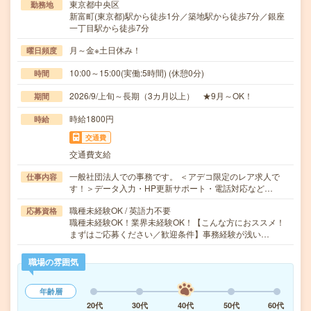
東京都中央区
勤務地
新富町(東京都)駅から徒歩1分／築地駅から徒歩7分／銀座
一丁目駅から徒歩7分
月～金※土日休み！
曜日頻度
10:00～15:00(実働:5時間) (休憩0分)
時間
2026/9/上旬～長期（3カ月以上） ★9月～OK！
期間
時給1800円
時給
交通費
交通費支給
一般社団法人での事務です。 ＜アデコ限定のレア求人で
仕事内容
す！＞データ入力・HP更新サポート・電話対応など…
職種未経験OK / 英語力不要
応募資格
職種未経験OK！業界未経験OK！【こんな方におススメ！
まずはご応募ください／歓迎条件】事務経験が浅い…
職場の雰囲気
年齢層
20代
30代
40代
50代
60代