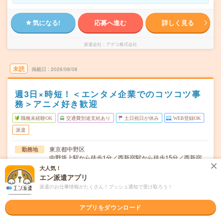
気になる!
応募へ進む
詳しく見る
派遣会社
アデコ株式会社
未読
掲載日
2026/08/08
週3日×時短！＜エンタメ企業でのコツコツ事
務＞アニメ好き歓迎
職種未経験OK
交通費別途支給あり
土日祝日が休み
WEB登録OK
派遣
東京都中野区
勤務地
中野坂上駅から徒歩1分／西新宿駅から徒歩15分／西新宿
五丁目駅から徒歩14分
大人気！
エン派遣アプリ
シフト制※土日休み！
曜日頻度
派遣のお仕事情報がたくさん！プッシュ通知で受け取ろう！
11:00～16:00(実働:4時間) (休憩60分)
時間
アプリをダウンロード
2026/9/上旬～長期（3カ月以上） ★9月～OK！
期間