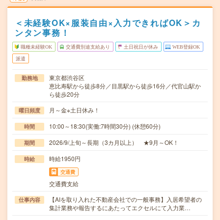
＜未経験OK×服装自由×入力できればOK＞カ
ンタン事務！
職種未経験OK
交通費別途支給あり
土日祝日が休み
WEB登録OK
派遣
東京都渋谷区
勤務地
恵比寿駅から徒歩8分／目黒駅から徒歩16分／代官山駅か
ら徒歩20分
月～金※土日休み！
曜日頻度
10:00～18:30(実働:7時間30分) (休憩60分)
時間
2026/9/上旬～長期（3カ月以上） ★9月～OK！
期間
時給1950円
時給
交通費
交通費支給
【AIを取り入れた不動産会社での一般事務】入居希望者の
仕事内容
集計業務や報告するにあたってエクセルにて入力業…