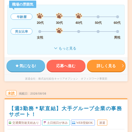
職場の雰囲気
年齢層
20代
30代
40代
50代
60代
男女比率
女性
男性
もっと見る
気になる!
応募へ進む
詳しく見る
派遣会社
株式会社綜合キャリアオプション オフィスワーク事業部
未読
掲載日
2026/08/08
【週3勤務＊駅直結】大手グループ企業の事務
サポート！
交通費別途支給あり
土日祝日が休み
WEB登録OK
派遣