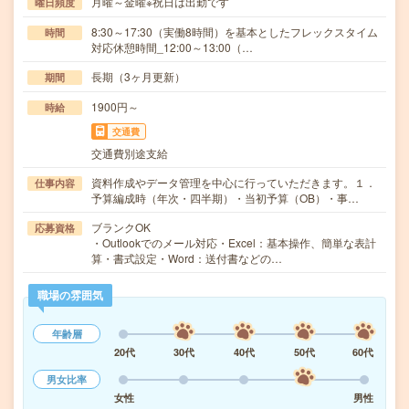
月曜～金曜※祝日は出勤です
曜日頻度
8:30～17:30（実働8時間）を基本としたフレックスタイム
時間
対応休憩時間_12:00～13:00（…
長期（3ヶ月更新）
期間
1900円～
時給
交通費
交通費別途支給
資料作成やデータ管理を中心に行っていただきます。１．
仕事内容
予算編成時（年次・四半期）・当初予算（OB）・事…
ブランクOK
応募資格
・Outlookでのメール対応・Excel：基本操作、簡単な表計
算・書式設定・Word：送付書などの…
職場の雰囲気
年齢層
20代
30代
40代
50代
60代
男女比率
女性
男性