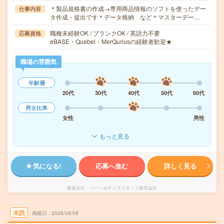
＊製品規格書の作成→専用商品情報のソフトを使ったデー
仕事内容
タ作成・提出です＊データ格納 など＊マスターデー…
職種未経験OK / ブランクOK / 英語力不要
応募資格
eBASE・Quebel・MerQuriusの経験者歓迎★
職場の雰囲気
年齢層
20代
30代
40代
50代
60代
男女比率
女性
男性
もっと見る
気になる!
応募へ進む
詳しく見る
派遣会社
パーソルテンプスタッフ株式会社
未読
掲載日
2026/08/08