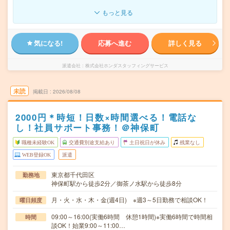
もっと見る
気になる!
応募へ進む
詳しく見る
派遣会社
株式会社ホンダスタッフィングサービス
未読
掲載日
2026/08/08
2000円＊時短！日数×時間選べる！電話な
し！社員サポート事務！＠神保町
職種未経験OK
交通費別途支給あり
土日祝日が休み
残業なし
WEB登録OK
派遣
東京都千代田区
勤務地
神保町駅から徒歩2分／御茶ノ水駅から徒歩8分
月・火・水・木・金(週4日) ※週3～5日勤務で相談OK！
曜日頻度
09:00～16:00(実働6時間 休憩1時間)※実働6時間で時間相
時間
談OK！始業9:00～11:00…