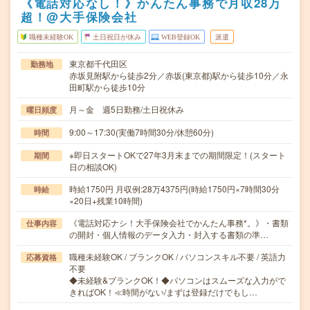
《電話対応なし！》かんたん事務で月収28万
超！@大手保険会社
職種未経験OK
土日祝日が休み
WEB登録OK
派遣
東京都千代田区
勤務地
赤坂見附駅から徒歩2分／赤坂(東京都)駅から徒歩10分／永
田町駅から徒歩10分
月～金 週5日勤務/土日祝休み
曜日頻度
9:00～17:30(実働7時間30分/休憩60分)
時間
※即日スタートOKで27年3月末までの期間限定！(スタート
期間
日の相談OK)
時給1750円 月収例:28万4375円(時給1750円×7時間30分
時給
×20日+残業10時間)
《電話対応ナシ！大手保険会社でかんたん事務*。》・書類
仕事内容
の開封・個人情報のデータ入力・封入する書類の準…
職種未経験OK / ブランクOK / パソコンスキル不要 / 英語力
応募資格
不要
◆未経験&ブランクOK！◆パソコンはスムーズな入力がで
きればOK！≪時間がない/まずは登録だけでもし…