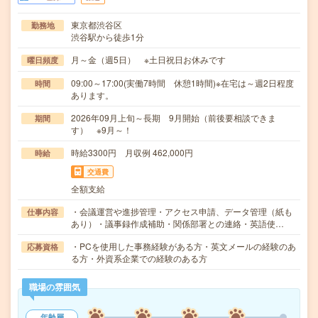
東京都渋谷区
勤務地
渋谷駅から徒歩1分
月～金（週5日） ※土日祝日お休みです
曜日頻度
09:00～17:00(実働7時間 休憩1時間)※在宅は～週2日程度
時間
あります。
2026年09月上旬～長期 9月開始（前後要相談できま
期間
す） ※9月～！
時給3300円 月収例 462,000円
時給
交通費
全額支給
・会議運営や進捗管理・アクセス申請、データ管理（紙も
仕事内容
あり）・議事録作成補助・関係部署との連絡・英語使…
・PCを使用した事務経験がある方・英文メールの経験のあ
応募資格
る方・外資系企業での経験のある方
職場の雰囲気
年齢層