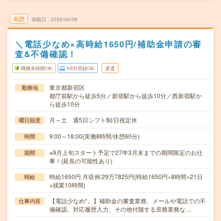
未読
掲載日
2026/08/08
＼電話少なめ×高時給1650円/補助金申請の審
査&不備確認！
職種未経験OK
WEB登録OK
派遣
東京都新宿区
勤務地
都庁前駅から徒歩5分／新宿駅から徒歩10分／西新宿駅か
ら徒歩10分
月～土 週5日シフト制/日祝定休
曜日頻度
9:00～18:00(実働8時間/休憩60分)
時間
※9月上旬スタート予定で27年3月末までの期間限定のお仕
期間
事！(延長の可能性あり)
時給1650円 月収例:29万7825円(時給1650円×8時間×21日
時給
+残業10時間)
【電話少なめ*。】補助金の審査業務、メールや電話での不
仕事内容
備確認、対応履歴入力、その他付随する庶務業務な…