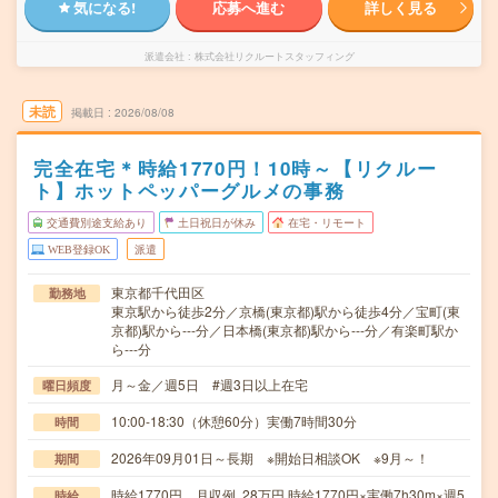
気になる!
応募へ進む
詳しく見る
派遣会社
株式会社リクルートスタッフィング
未読
掲載日
2026/08/08
完全在宅＊時給1770円！10時～【リクルー
ト】ホットペッパーグルメの事務
交通費別途支給あり
土日祝日が休み
在宅・リモート
WEB登録OK
派遣
東京都千代田区
勤務地
東京駅から徒歩2分／京橋(東京都)駅から徒歩4分／宝町(東
京都)駅から---分／日本橋(東京都)駅から---分／有楽町駅か
ら---分
月～金／週5日 #週3日以上在宅
曜日頻度
10:00-18:30（休憩60分）実働7時間30分
時間
2026年09月01日～長期 ※開始日相談OK ※9月～！
期間
時給1770円 月収例 28万円 時給1770円×実働7h30m×週5
時給