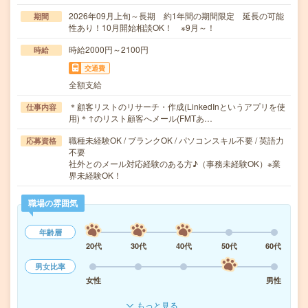
2026年09月上旬～長期 約1年間の期間限定 延長の可能
期間
性あり！10月開始相談OK！ ※9月～！
時給2000円～2100円
時給
交通費
全額支給
＊顧客リストのリサーチ・作成(LinkedInというアプリを使
仕事内容
用)＊↑のリスト顧客へメール(FMTあ…
職種未経験OK / ブランクOK / パソコンスキル不要 / 英語力
応募資格
不要
社外とのメール対応経験のある方♪（事務未経験OK）※業
界未経験OK！
職場の雰囲気
年齢層
20代
30代
40代
50代
60代
男女比率
女性
男性
もっと見る